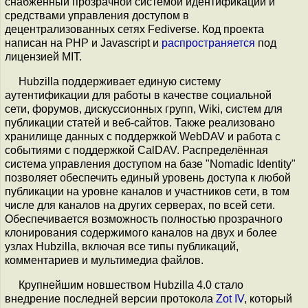
снабжённый прозрачной системой идентификации и
средствами управления доступом в
децентрализованных сетях Fediverse. Код проекта
написан на PHP и Javascript и
распространяется
под
лицензией MIT.
Hubzilla поддерживает единую систему
аутентификации для работы в качестве социальной
сети, форумов, дискуссионных групп, Wiki, систем для
публикации статей и веб-сайтов. Также реализовано
хранилище данных с поддержкой WebDAV и работа с
событиями с поддержкой CalDAV. Распределённая
система управления доступом на базе "Nomadic Identity"
позволяет обеспечить единый уровень доступа к любой
публикации на уровне каналов и участников сети, в том
числе для каналов на других серверах, по всей сети.
Обеспечивается возможность полностью прозрачного
клонирования содержимого каналов на двух и более
узлах Hubzilla, включая все типы публикаций,
комментариев и мультимедиа файлов.
Крупнейшим новшеством Hubzilla 4.0 стало
внедрение последней версии протокола
Zot IV
, который