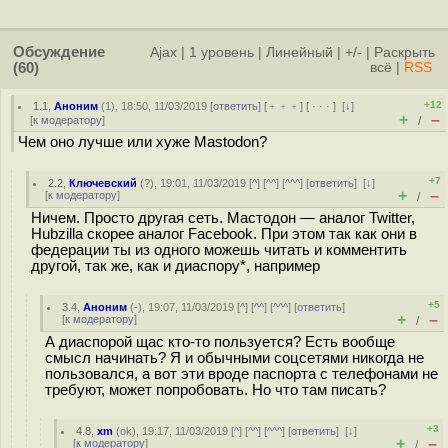
Обсуждение
Ajax
|
1 уровень
|
Линейный
|
+/-
|
Раскрыть
(60)
всё
|
RSS
+12
1.1
,
Аноним
(
1
), 18:50, 11/03/2019 [
ответить
] [
﹢﹢﹢
] [
· · ·
]
[
↓
]
+
–
[
к модератору
]
/
Чем оно лучше или хуже Mastodon?
+7
2.2
,
Ключевский
(
?
), 19:01, 11/03/2019 [
^
] [
^^
] [
^^^
] [
ответить
]
[
↓
]
+
–
[
к модератору
]
/
Ничем. Просто другая сеть. Мастодон — аналог Twitter,
Hubzilla скорее аналог Facebook. При этом так как они в
федерации ты из одного можешь читать и комментить
другой, так же, как и диаспору*, например
+5
3.4
,
Аноним
(
-
), 19:07, 11/03/2019 [
^
] [
^^
] [
^^^
] [
ответить
]
+
–
[
к модератору
]
/
А диаспорой щас кто-то пользуется? Есть вообще
смысл начинать? Я и обычными соцсетями никогда не
пользовался, а вот эти вроде паспорта с телефонами не
требуют, может попробовать. Но что там писать?
+3
4.8
,
xm
(
ok
), 19:17, 11/03/2019 [
^
] [
^^
] [
^^^
] [
ответить
]
[
↓
]
+
–
[
к модератору
]
/