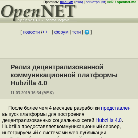
Профиль:
Аноним
(
вход
|
регистрация
)
неRU
opennet.me
[
новости
/
+++
|
форум
|
теги
|
]
Релиз децентрализованной
коммуникационной платформы
Hubzilla 4.0
11.03.2019 16:34 (MSK)
После более чем 4 месяцев разработки
представлен
выпуск платформы для построения
децентрализованных социальных сетей
Hubzilla 4.0
.
Hubzilla предоставляет коммуникационный сервер,
интегрируемый с системами web-публикации,