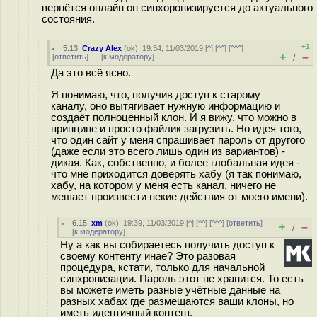
вернётся онлайн он синхоронизируется до актуального
состояния.
+1
5.13
,
Crazy Alex
(
ok
), 19:34, 11/03/2019 [
^
] [
^^
] [
^^^
]
+
–
[
ответить
]
[
к модератору
]
/
Да это всё ясно.
Я понимаю, что, получив доступ к старому
каналу, оно вытягивает нужную информацию и
создаёт полноценный клон. И я вижу, что можно в
принципе и просто файлик загрузить. Но идея того,
что один сайт у меня спрашивает пароль от другого
(даже если это всего лишь один из вариантов) -
дикая. Как, собственно, и более глобальная идея -
что мне приходится доверять хабу (я так понимаю,
хабу, на котором у меня есть канал, ничего не
мешает произвести некие действия от моего имени).
6.15
,
xm
(
ok
), 19:39, 11/03/2019 [
^
] [
^^
] [
^^^
] [
ответить
]
+
–
/
[
к модератору
]
Ну а как вы собираетесь получить доступ к
своему контенту инае? Это разовая
процедура, кстати, только для начальной
синхронизации. Пароль этот не хранится. То есть
вы можете иметь разные учётные данные на
разных хабах где размещаются ваши клоны, но
иметь идентичный контент.