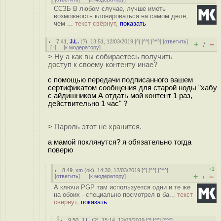
ССЗБ В любом случае, лучше иметь
возможность клонироваться на самом деле,
чем ...
текст свёрнут,
показать
7.41
,
J.L.
(
?
), 13:51, 12/03/2019 [
^
] [
^^
] [
^^^
] [
ответить
]
+
–
/
[
↑
] [
к модератору
]
> Ну а как вы собираетесь получить
доступ к своему контенту инае?
с помощью передачи подписанного вашем
сертификатом сообщения для старой ноды "хабу
с айдишником А отдать мой контент 1 раз,
действительно 1 час" ?
> Пароль этот не хранится.
а мамой поклянутся? я обязательно тогда
поверю
+1
8.49
,
xm
(
ok
), 14:30, 12/03/2019 [
^
] [
^^
] [
^^^
]
+
–
[
ответить
]
[
к модератору
]
/
А ключи PGP там используется одни и те же
на обоих - специально посмотрел в ба...
текст
свёрнут,
показать
9.50
,
J.L.
(
?
), 15:14, 12/03/2019 [
^
] [
^^
] [
^^^
]