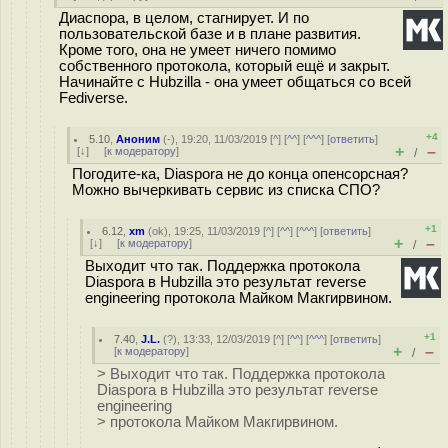
Диаспора, в целом, стагнирует. И по
пользовательской базе и в плане развития.
Кроме того, она не умеет ничего помимо
собственного протокола, который ещё и закрыт.
Начинайте с Hubzilla - она умеет общаться со всей
Fediverse.
+4
5.10
,
Аноним
(
-
), 19:20, 11/03/2019 [
^
] [
^^
] [
^^^
] [
ответить
]
+
–
[
↓
] [
к модератору
]
/
Погодите-ка, Diaspora не до конца опенсорсная?
Можно вычеркивать сервис из списка СПО?
+1
6.12
,
xm
(
ok
), 19:25, 11/03/2019 [
^
] [
^^
] [
^^^
] [
ответить
]
+
–
[
↓
] [
к модератору
]
/
Выходит что так. Поддержка протокола
Diaspora в Hubzilla это результат reverse
engineering протокола Майком Макгирвином.
+1
7.40
,
J.L.
(
?
), 13:33, 12/03/2019 [
^
] [
^^
] [
^^^
] [
ответить
]
+
–
[
к модератору
]
/
> Выходит что так. Поддержка протокола
Diaspora в Hubzilla это результат reverse
engineering
> протокола Майком Макгирвином.