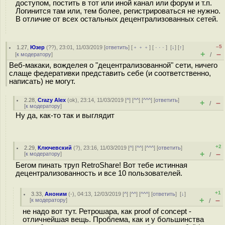
доступом, постить в тот или иной канал или форум и т.п.
Логинится там или, тем более, регистрироваться не нужно.
В отличие от всех остальных децентрализованных сетей.
–5
1.27
,
Юзер
(
??
), 23:01, 11/03/2019 [
ответить
] [
﹢﹢﹢
] [
· · ·
]
[
↓
] [
↑
]
+
–
[
к модератору
]
/
Веб-макаки, вожделея о "децентрализованной" сети, ничего
слаще федеративки представить себе (и соответственно,
написать) не могут.
2.28
,
Crazy Alex
(
ok
), 23:14, 11/03/2019 [
^
] [
^^
] [
^^^
] [
ответить
]
+
–
/
[
к модератору
]
Ну да, как-то так и выглядит
+2
2.29
,
Ключевский
(
?
), 23:16, 11/03/2019 [
^
] [
^^
] [
^^^
] [
ответить
]
+
–
[
к модератору
]
/
Бегом пинать труп RetroShare! Вот тебе истинная
децентрализованность и все 10 пользователей.
+1
3.33
,
Аноним
(
-
), 04:13, 12/03/2019 [
^
] [
^^
] [
^^^
] [
ответить
]
[
↓
]
+
–
[
к модератору
]
/
не надо вот тут. Ретрошара, как proof of concept -
отличнейшая вещь. Проблема, как и у большинства