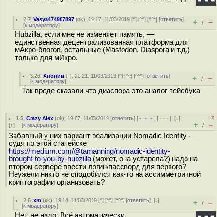
2.7
,
Vasya474987897
(
ok
), 19:17, 11/03/2019 [
^
] [
^^
] [
^^^
] [
ответить
]
+
–
/
[
к модератору
]
Hubzilla, если мне не изменяет память, —
единственная децентрализованная платформа для
мАкро-блогов, остальные (Mastodon, Diaspora и т.д.)
только для мИкро.
3.26
,
Аноним
(
-
), 21:21, 11/03/2019 [
^
] [
^^
] [
^^^
] [
ответить
]
+
–
/
[
к модератору
]
Так вроде сказали что диаспора это аналог пейсбука.
–2
1.5
,
Crazy Alex
(
ok
), 19:07, 11/03/2019 [
ответить
] [
﹢﹢﹢
] [
· · ·
]
[
↓
]
+
–
[
↑
] [
к модератору
]
/
Забавный у них вариант реализации Nomadic Identity -
судя по этой статейске
https://medium.com/@tamanning/nomadic-identity-
brought-to-you-by-hubzilla
(может, она устарела?) надо на
втором сервере ввести логин/пассворд для первого?
Неужели никто не сподобился как-то на ассимметричной
криптографии организовать?
2.6
,
xm
(
ok
), 19:14, 11/03/2019 [
^
] [
^^
] [
^^^
] [
ответить
]
[
↓
]
+
–
/
[
к модератору
]
Нет, не надо. Всё автоматически.