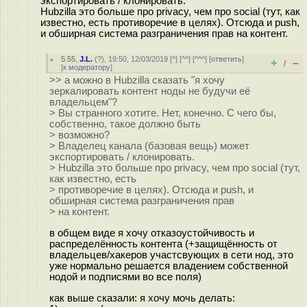
экспортировать / клонировать.
Hubzilla это больше про privacy, чем про social (тут, как
известно, есть противоречие в целях). Отсюда и push,
и обширная система разграничения прав на контент.
5.55
,
J.L.
(
?
), 19:50, 12/03/2019 [
^
] [
^^
] [
^^^
] [
ответить
]
+
–
/
[
к модератору
]
>> а можно в Hubzilla сказать "я хочу
зеркалировать контент ноды не будучи её
владельцем"?
> Вы странного хотите. Нет, конечно. С чего бы,
собственно, такое должно быть
> возможно?
> Владелец канала (базовая вещь) может
экспортировать / клонировать.
> Hubzilla это больше про privacy, чем про social (тут,
как известно, есть
> противоречие в целях). Отсюда и push, и
обширная система разграничения прав
> на контент.
в общем виде я хочу отказоустойчивость и
распределённость контента (+защищённость от
владельцев/хакеров участсвующих в сети нод, это
уже нормально решается владением собственной
нодой и подписями во все поля)
как выше сказали: я хочу мочь делать: