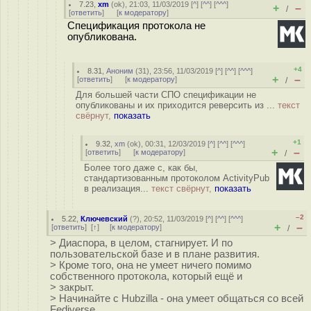
7.23
,
xm
(
ok
), 21:03, 11/03/2019 [
^
] [
^^
] [
^^^
]
+
–
/
[
ответить
]
[
к модератору
]
Спецификация протокола не
опубликована.
+4
8.31
,
Аноним
(
31
), 23:56, 11/03/2019 [
^
] [
^^
] [
^^^
]
+
–
[
ответить
]
[
к модератору
]
/
Для большей части СПО спецификации не
опубликованы и их приходится реверсить из ...
текст
свёрнут,
показать
+1
9.32
,
xm
(
ok
), 00:31, 12/03/2019 [
^
] [
^^
] [
^^^
]
+
–
[
ответить
]
[
к модератору
]
/
Более того даже с, как бы,
стандартизованным протоколом ActivityPub
в реализация...
текст свёрнут,
показать
–2
5.22
,
Ключевский
(
?
), 20:52, 11/03/2019 [
^
] [
^^
] [
^^^
]
+
–
[
ответить
]
[
↑
] [
к модератору
]
/
> Диаспора, в целом, стагнирует. И по
пользовательской базе и в плане развития.
> Кроме того, она не умеет ничего помимо
собственного протокола, который ещё и
> закрыт.
> Начинайте с Hubzilla - она умеет общаться со всей
Fediverse.