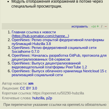
Модуль отображения изображений в потоке через
специальный просмотрщик.
+
–
исправить
/
+14
Главная ссылка к новости
(
https://hub.somaton.com/channe...
)
OpenNews: Релиз открытой федеративной платформы
публикаций Hubzilla 3.8
OpenNews: Релиз федеративной социальной сети
Socialhome 0.7.0
OpenNews: Началась разработка GitPub, протокола для
децентрализованных Git-сервисов
OpenNews: Выпуск децентрализованной
видеовещательной платформы PeerTube 1.2
OpenNews: Выпуск облачного хранилища Nextcloud 15 с
реализацией социальной сети
Автор новости:
xm
Лицензия:
CC BY 3.0
Короткая ссылка: https://opennet.ru/50290-hubzilla
Ключевые слова:
hubzilla
,
p2p
При перепечатке указание ссылки на opennet.ru обязательно