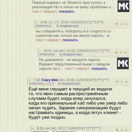
Первый вариант ok Можете приступать к
реализации Но я лично не вижу проблемы ч...
текст свёрнут,
показать
9.42
,
J.L.
(
?
), 13:54, 12/03/2019 [
^
] [
^^
] [
^^^
]
+
–
/
[
ответить
]
[
к модератору
]
вы собираетесь побороться в скорости со
скриптом как только вы ввели пароль - в...
текст свёрнут,
показать
10.47
,
xm
(
ok
), 14:18, 12/03/2019 [
^
] [
^^
] [
^^^
]
+
–
/
[
ответить
]
[
к модератору
]
Не доверяете - не вводите пароль
Вариант предложенный выше с вводом
пароля на х...
текст свёрнут,
показать
7.18
,
Crazy Alex
(
ok
), 20:06, 11/03/2019 [
^
] [
^^
] [
^^^
]
+
–
/
[
ответить
]
[
↓
] [
↑
] [
к модератору
]
Ещё меня смущает в текущей их модели
то, что явно самым распространённым
случаем будет, когда юзер зачухался,
когда его оригинальный хаб либо уже умер либо
начал чудить. Заранее синхронизацию будут
настраивать единицы, а когда петух клюнет -
будет уже поздно.
8.19
,
xm
(
ok
), 20:12, 11/03/2019 [
^
] [
^^
] [
^^^
]
+
–
/
[
ответить
]
[
к модератору
]