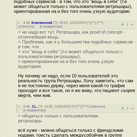
подобных сервисов - в том, что это "вещь в себе" (т.е
может общаться только с пользователями ретрошары),
ориентированная на и без того очень узкую аудиторию
4.34
,
Ключевский
(
?
), 04:54, 12/03/2019 [
^
] [
^^
] [
^^^
]
+
–
/
[
ответить
]
[
к модератору
]
> не надо вот тут. Ретрошара, как proof of concept -
отличнейшая вещь.
> Проблема, как и у большинства подобных сервисов -
в том, что
> это "вещь в себе" (т.е может общаться только с
пользователями ретрошары),
> ориентированная на и без того очень узкую
аудиторию
Ну почему не надо, если 10 пользователей это
реальность трупа Ретрошары. Хочу заметить, что сам
я ее постоянно держу, через меня какой-то трафик
проходит и все такое, но я же вижу, что пациент скорее
мертв, чем жив.
4.44
,
J.L.
(
?
), 14:05, 12/03/2019 [
^
] [
^^
] [
^^^
] [
ответить
]
+
–
/
[
к модератору
]
> общаться только с пользователями
ретрошары
всё хуже - можно общаться только с френдскими
нодами, тоесть сделать междусобойчик в группе