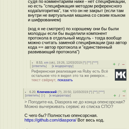
судя по комментариям ниже - нет спецификации,
но есть "спецификация методом референсного
кода/алгоритма", так что он не закрыт (если там
внутри не виртуальная машина со своим языком
и шифрованием)
(код я не смотрел) по хорошему они бы были
молодцы если бы выделили компонент
протокола в отдельный модуль - тогда вообще
можно считать заменой спецификации (раз автор
кода == автор протокола и "единственный
развивающий протокола")
8.53
,
xm
(
ok
), 19:26, 12/03/2019 [
^
] [
^^
] [
^^^
]
+
–
/
[
ответить
]
[
к модератору
]
Референсная реализация на Ruby есть Всё
остальное что я видел это та же реверсн...
текст свёрнут,
показать
+2
6.20
,
Ключевский
(
?
), 20:50, 11/03/2019 [
^
] [
^^
] [
^^^
]
+
–
[
ответить
]
[
↑
] [
к модератору
]
/
> Погодите-ка, Diaspora не до конца опенсорсная?
Можно вычеркивать сервис из списка СПО?
С чего бы? Полностью опенсорсная.
https://github.com/diaspora/
Вот весь код.