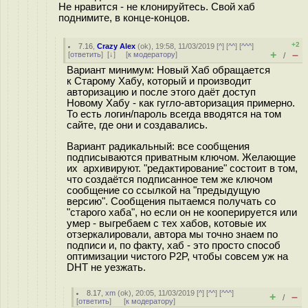
Не нравится - не клонируйтесь. Свой хаб
поднимите, в конце-концов.
+2
7.16
,
Crazy Alex
(
ok
), 19:58, 11/03/2019 [
^
] [
^^
] [
^^^
]
+
–
[
ответить
]
[
↓
] [
к модератору
]
/
Вариант минимум: Новый Хаб обращается
к Старому Хабу, который и производит
авторизацию и после этого даёт доступ
Новому Хабу - как гугло-авторизация примерно.
То есть логин/пароль всегда вводятся на том
сайте, где они и создавались.
Вариант радикальный: все сообщения
подписываются приватным ключом. Желающие
их архивируют. "редактирование" состоит в том,
что создаётся подписанное тем же ключом
сообщение со ссылкой на "предыдущую
версию". Сообщения пытаемся получать со
"старого хаба", но если он не кооперируется или
умер - выгребаем с тех хабов, котовые их
отзеркалировали, автора мы точно знаем по
подписи и, по факту, хаб - это просто способ
оптимизации чистого P2P, чтобы совсем уж на
DHT не уезжать.
8.17
,
xm
(
ok
), 20:05, 11/03/2019 [
^
] [
^^
] [
^^^
]
+
–
/
[
ответить
]
[
к модератору
]