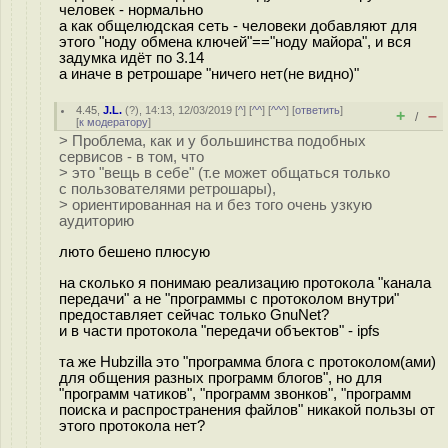
человек - нормально
а как общелюдская сеть - человеки добавляют для
этого "ноду обмена ключей"=="ноду майора", и вся
задумка идёт по 3.14
а иначе в ретрошаре "ничего нет(не видно)"
4.45
,
J.L.
(
?
), 14:13, 12/03/2019 [
^
] [
^^
] [
^^^
] [
ответить
]
+
–
/
[
к модератору
]
> Проблема, как и у большинства подобных
сервисов - в том, что
> это "вещь в себе" (т.е может общаться только
с пользователями ретрошары),
> ориентированная на и без того очень узкую
аудиторию
люто бешено плюсую
на сколько я понимаю реализацию протокола "канала
передачи" а не "программы с протоколом внутри"
предоставляет сейчас только GnuNet?
и в части протокола "передачи объектов" - ipfs
та же Hubzilla это "программа блога с протоколом(ами)
для общения разных программ блогов", но для
"программ чатиков", "программ звонков", "программ
поиска и распространения файлов" никакой пользы от
этого протокола нет?