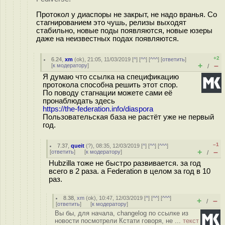
Протокол у диаспоры не закрыт, не надо вранья. Со
стагнированием это чушь, релизы выходят
стабильно, новые поды появляются, новые юзеры
даже на неизвестных подах появляются.
+2
6.24
,
xm
(
ok
), 21:05, 11/03/2019 [
^
] [
^^
] [
^^^
] [
ответить
]
+
–
[
к модератору
]
/
Я думаю что ссылка на спецификацию
протокола способна решить этот спор.
По поводу стагнации можете сами её
пронаблюдать здесь
https://the-federation.info/diaspora
Пользовательская база не растёт уже не первый
год.
–1
7.37
,
queit
(
?
), 08:35, 12/03/2019 [
^
] [
^^
] [
^^^
]
+
–
[
ответить
]
[
к модератору
]
/
Hubzilla тоже не быстро развивается. за год
всего в 2 раза. а Federation в целом за год в 10
раз.
8.38
,
xm
(
ok
), 10:47, 12/03/2019 [
^
] [
^^
] [
^^^
]
+
–
/
[
ответить
]
[
к модератору
]
Вы бы, для начала, changelog по ссылке из
новости посмотрели Кстати говоря, не ...
текст