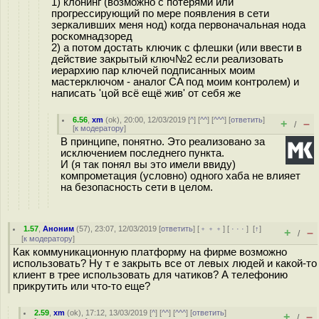
1) клонинг (возможно с потерями или
прогрессирующий по мере появления в сети
зеркаливших меня нод) когда первоначальная нода
роскомнадзоред
2) а потом достать ключик с флешки (или ввести в
действие закрытый ключ№2 если реализовать
иерархию пар ключей подписанных моим
мастерключом - аналог CA под моим контролем) и
написать 'цой всё ещё жив' от себя же
6.56
,
xm
(
ok
), 20:00, 12/03/2019 [
^
] [
^^
] [
^^^
] [
ответить
]
+
–
/
[
к модератору
]
В принципе, понятно. Это реализовано за
исключением последнего пункта.
И (я так понял вы это имели ввиду)
компрометация (условно) одного хаба не влияет
на безопасность сети в целом.
1.57
,
Аноним
(
57
), 23:07, 12/03/2019 [
ответить
] [
﹢﹢﹢
] [
· · ·
]
[
↑
]
+
–
/
[
к модератору
]
Как коммуникационную платформу на фирме возможно
использовать? Ну т е закрыть все от левых людей и какой-то
клиент в трее использовать для чатиков? А телефонию
прикрутить или что-то еще?
2.59
,
xm
(
ok
), 17:12, 13/03/2019 [
^
] [
^^
] [
^^^
] [
ответить
]
+
–
/