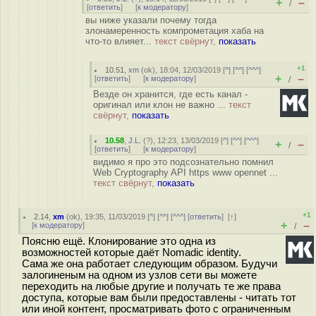
+
–
/
[
ответить
]
[
к модератору
]
вы ниже указали почему тогда
злонамеренность компрометация хаба на
что-то влияет...
текст свёрнут,
показать
+1
10.51
,
xm
(
ok
), 18:04, 12/03/2019 [
^
] [
^^
] [
^^^
]
+
–
[
ответить
]
[
к модератору
]
/
Везде он хранится, где есть канал -
оригинал или клон не важно ...
текст
свёрнут,
показать
10.58
,
J.L.
(
?
), 12:23, 13/03/2019 [
^
] [
^^
] [
^^^
]
+
–
/
[
ответить
]
[
к модератору
]
видимо я про это подсознательно помнил
Web Cryptography API https www opennet ...
текст свёрнут,
показать
+1
2.14
,
xm
(
ok
), 19:35, 11/03/2019 [
^
] [
^^
] [
^^^
] [
ответить
]
[
↑
]
+
–
[
к модератору
]
/
Поясню ещё. Клонирование это одна из
возможностей которые даёт Nomadic identity.
Сама же она работает следующим образом. Будучи
залогиненым на одном из узлов сети вы можете
переходить на любые другие и получать те же права
доступа, которые вам были предоставлены - читать тот
или иной контент, просматривать фото с ограниченным