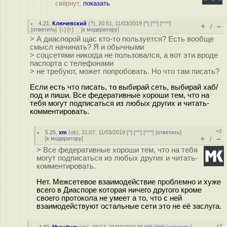
свёрнут,
показать
4.21
,
Ключевский
(
?
), 20:51, 11/03/2019 [
^
] [
^^
] [
^^^
]
+
–
/
[
ответить
]
[
↓
] [
↑
] [
к модератору
]
> А диаспорой щас кто-то пользуется? Есть вообще
смысл начинать? Я и обычными
> соцсетями никогда не пользовался, а вот эти вроде
паспорта с телефонами
> не требуют, может попробовать. Но что там писать?
Если есть что писать, то выбирай сеть, выбирай хаб/
под и пиши. Все федеративные хороши тем, что на
тебя могут подписаться из любых других и читать-
комментировать.
+2
5.25
,
xm
(
ok
), 21:07, 11/03/2019 [
^
] [
^^
] [
^^^
] [
ответить
]
+
–
[
к модератору
]
/
> Все федеративные хороши тем, что на тебя
могут подписаться из любых других и читать-
комментировать.
Нет. Межсетевое взаимодействие проблемно и хуже
всего в Диаспоре которая ничего другого кроме
своего протокола не умеет а то, что с ней
взаимодействуют остальные сети это не её заслуга.
+2