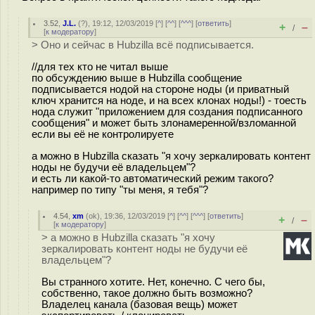
3.52
,
J.L.
(
?
), 19:12, 12/03/2019 [
^
] [
^^
] [
^^^
] [
ответить
]
+
–
/
[
к модератору
]
> Оно и сейчас в Hubzilla всё подписывается.
//для тех кто не читал выше
по обсуждению выше в Hubzilla сообщение
подписывается нодой на стороне ноды (и приватный
ключ хранится на ноде, и на всех клонах ноды!) - тоесть
нода служит "приложением для создания подписанного
сообщения" и может быть злонамеренной/взломанной
если вы её не контролируете
а можно в Hubzilla сказать "я хочу зеркалировать контент
ноды не будучи её владельцем"?
и есть ли какой-то автоматический режим такого?
например по типу "ты меня, я тебя"?
4.54
,
xm
(
ok
), 19:36, 12/03/2019 [
^
] [
^^
] [
^^^
] [
ответить
]
+
–
/
[
к модератору
]
> а можно в Hubzilla сказать "я хочу
зеркалировать контент ноды не будучи её
владельцем"?
Вы странного хотите. Нет, конечно. С чего бы,
собственно, такое должно быть возможно?
Владелец канала (базовая вещь) может