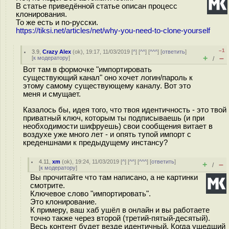
В статье приведённой статье описан процесс
клонирования.
То же есть и по-русски.
https://tiksi.net/articles/net/why-you-need-to-clone-yourself
–1
3.9
,
Crazy Alex
(
ok
), 19:17, 11/03/2019 [
^
] [
^^
] [
^^^
] [
ответить
]
+
–
[
к модератору
]
/
Вот там в формочке "импортировать
существующий канал" оно хочет логин/пароль к
этому самому существующему каналу. Вот это
меня и смущает.
Казалось бы, идея того, что твоя идентичность - это твой
приватный ключ, которым ты подписываешь (и при
необходимости шифруешь) свои сообщения витает в
воздухе уже много лет - и опять тупой импорт с
креденшнами к предыдущему инстансу?
4.11
,
xm
(
ok
), 19:24, 11/03/2019 [
^
] [
^^
] [
^^^
] [
ответить
]
+
–
/
[
к модератору
]
Вы прочитайте что там написано, а не картинки
смотрите.
Ключевое слово "импортировать".
Это клонирование.
К примеру, ваш хаб ушёл в онлайн и вы работаете
точно также через второй (третий-пятый-десятый).
Весь контент будет везде идентичный. Когда ушедший