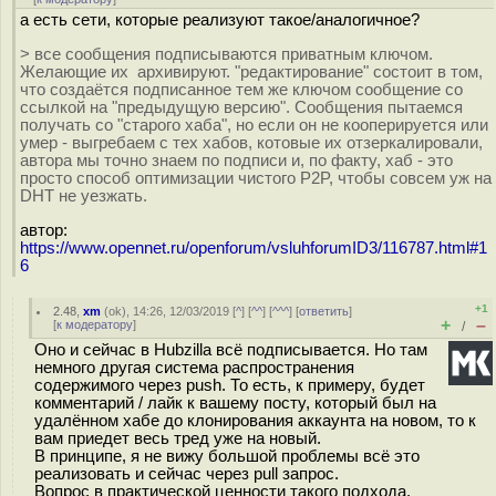
а есть сети, которые реализуют такое/аналогичное?
> все сообщения подписываются приватным ключом.
Желающие их архивируют. "редактирование" состоит в том,
что создаётся подписанное тем же ключом сообщение со
ссылкой на "предыдущую версию". Сообщения пытаемся
получать со "старого хаба", но если он не кооперируется или
умер - выгребаем с тех хабов, котовые их отзеркалировали,
автора мы точно знаем по подписи и, по факту, хаб - это
просто способ оптимизации чистого P2P, чтобы совсем уж на
DHT не уезжать.
автор:
https://www.opennet.ru/openforum/vsluhforumID3/116787.html#1
6
+1
2.48
,
xm
(
ok
), 14:26, 12/03/2019 [
^
] [
^^
] [
^^^
] [
ответить
]
+
–
[
к модератору
]
/
Оно и сейчас в Hubzilla всё подписывается. Но там
немного другая система распространения
содержимого через push. То есть, к примеру, будет
комментарий / лайк к вашему посту, который был на
удалённом хабе до клонирования аккаунта на новом, то к
вам приедет весь тред уже на новый.
В принципе, я не вижу большой проблемы всё это
реализовать и сейчас через pull запрос.
Вопрос в практической ценности такого подхода.