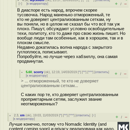
4.30
,
Mycelium
(
ok
), 23:17, 11/03/2019 [
^
] [
^^
] [
^^^
] [
ответить
]
+
–
[
↑
] [
к модератору
]
/
В диаспоре есть народ, впрочем скорее
тусовочка. Народ маненько отмороженный, те
кто не доверяет централизованным сеткам, ну
вы поняли, но в целом не сказал бы что всё так уж
плохо. Пишут, обсуждают условно освободительные
техи, политоту, кто то даже про свою жизнь пишет. Но
вообще люди там особенные, как в хорошем, так и в
плохом смысле.
Недавно докатилась волна народа с закрытого
гуглоплюса, пописывают.
Попробуйте, но лучше через хабзиллу, она самая
продвинутая.
5.60
,
scorry
(
ok
), 12:19, 14/03/2019 [
^
] [
^^
] [
^^^
] [
ответить
]
+
–
/
[
к модератору
]
> ... отмороженный, те кто не доверяет
централизованным сеткам...
С каких пор те, кто доверяет централизованным
проприетарным сетям, заслужил звание
неотмороженных?
2.3
,
xm
(
ok
), 19:03, 11/03/2019 [
^
] [
^^
] [
^^^
] [
ответить
]
[
↑
]
+
–
/
[
к модератору
]
Лучше конечно, потому что Nomadic Identity (and
content coming soon) и privacy реализована как надо.