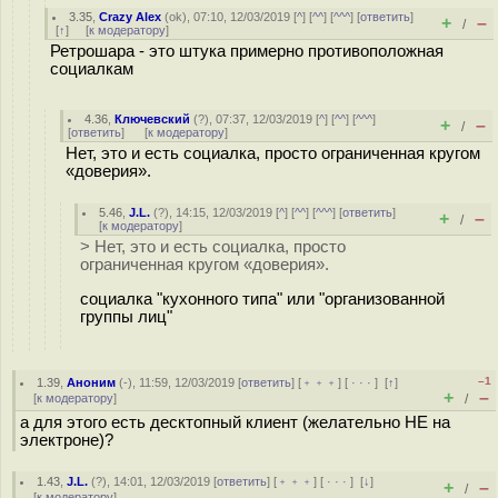
3.35
,
Crazy Alex
(
ok
), 07:10, 12/03/2019 [
^
] [
^^
] [
^^^
] [
ответить
]
+
–
/
[
↑
] [
к модератору
]
Ретрошара - это штука примерно противоположная
социалкам
4.36
,
Ключевский
(
?
), 07:37, 12/03/2019 [
^
] [
^^
] [
^^^
]
+
–
/
[
ответить
]
[
к модератору
]
Нет, это и есть социалка, просто ограниченная кругом
«доверия».
5.46
,
J.L.
(
?
), 14:15, 12/03/2019 [
^
] [
^^
] [
^^^
] [
ответить
]
+
–
/
[
к модератору
]
> Нет, это и есть социалка, просто
ограниченная кругом «доверия».
социалка "кухонного типа" или "организованной
группы лиц"
–1
1.39
,
Аноним
(
-
), 11:59, 12/03/2019 [
ответить
] [
﹢﹢﹢
] [
· · ·
]
[
↑
]
+
–
[
к модератору
]
/
а для этого есть десктопный клиент (желательно НЕ на
электроне)?
1.43
,
J.L.
(
?
), 14:01, 12/03/2019 [
ответить
] [
﹢﹢﹢
] [
· · ·
]
[
↓
]
+
–
/
[
к модератору
]