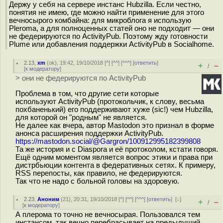
Держу у себя на сервере инстанс Hubzilla. Если честно,
понятия не имею, где можно найти применение для этого
вечносырого комбайна: для микроблога я использую
Pleroma, а для полноценных статей оно не подходит — они
не федерируются по ActivityPub. Поэтому жду готовности
Plume или добавления поддержки ActivityPub в Socialhome.
2.13
,
xm
(
ok
), 19:42, 19/10/2018 [
^
] [
^^
] [
^^^
] [
ответить
]
+
–
/
[
к модератору
]
> они не федерируются по ActivityPub
Проблема в том, что другие сети которые
используют ActivityPub (протокольчик, к слову, весьма
похбаненький) его поддерживают хуже (sic!) чем Hubzilla,
для которой он "родным" не является.
Не далее как вчера, автор Mastodon это признал в форме
анонса расширения поддержки ActivityPub.
https://mastodon.social/@Gargron/100912995182399808
Та же история и с Diaspora и её протоколом, кстати говоря.
Ещё одним моментом является вопрос этики и права при
дистрбьюции контента в федеративных сетях. К примеру,
RSS перепосты, как правило, не федерируются.
Так что не надо с больной головы на здоровую.
2.23
,
Аноним
(
21
), 20:31, 19/10/2018 [
^
] [
^^
] [
^^^
] [
ответить
]
[
↓
]
+
–
/
[
к модератору
]
А плерома то точно не вечносырая. Пользовался тем
инстансом, так вечно перебрасывает на предыдущий