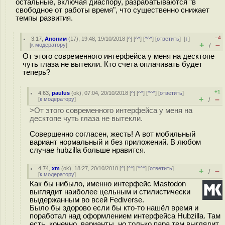
остальные, включая диаспору, разрабатываются "в
свободное от работы время", что существенно снижает
темпы развития.
–4
3.17
,
Аноним
(
17
), 19:48, 19/10/2018 [
^
] [
^^
] [
^^^
] [
ответить
]
[
↓
]
+
–
[
к модератору
]
/
От этого современного интерфейса у меня на десктопе
чуть глаза не вытекли. Кто счета оплачивать будет
теперь?
+1
4.63
,
paulus
(
ok
), 07:04, 20/10/2018 [
^
] [
^^
] [
^^^
] [
ответить
]
+
–
[
к модератору
]
/
>От этого современного интерфейса у меня на
десктопе чуть глаза не вытекли.
Совершенно согласен, жесть! А вот мобильный
вариант нормальный и без приложений. В любом
случае hubzilla больше нравится.
4.74
,
xm
(
ok
), 18:27, 20/10/2018 [
^
] [
^^
] [
^^^
] [
ответить
]
+
–
/
[
к модератору
]
Как бы нибыло, именно интерфейс Mastodon
выглядит наиболее цельным и стилистически
выдержанным во всей Fediverse.
Было бы здорово если бы кто-то нашёл время и
поработал над оформлением интерфейса Hubzilla. Там
есть, конечно, варианты, но только пара тем выглядит