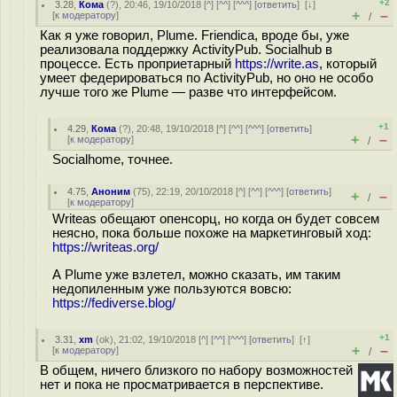
+2
3.28
,
Кома
(
?
), 20:46, 19/10/2018 [
^
] [
^^
] [
^^^
] [
ответить
]
[
↓
]
+
–
[
к модератору
]
/
Как я уже говорил, Plume. Friendica, вроде бы, уже
реализовала поддержку ActivityPub. Socialhub в
процессе. Есть проприетарный
https://write.as
, который
умеет федерироваться по ActivityPub, но оно не особо
лучше того же Plume — разве что интерфейсом.
+1
4.29
,
Кома
(
?
), 20:48, 19/10/2018 [
^
] [
^^
] [
^^^
] [
ответить
]
+
–
[
к модератору
]
/
Socialhome, точнее.
4.75
,
Аноним
(
75
), 22:19, 20/10/2018 [
^
] [
^^
] [
^^^
] [
ответить
]
+
–
/
[
к модератору
]
Writeas обещают опенсорц, но когда он будет совсем
неясно, пока больше похоже на маркетинговый ход:
https://writeas.org/
А Plume уже взлетел, можно сказать, им таким
недопиленным уже пользуются вовсю:
https://fediverse.blog/
+1
3.31
,
xm
(
ok
), 21:02, 19/10/2018 [
^
] [
^^
] [
^^^
] [
ответить
]
[
↑
]
+
–
[
к модератору
]
/
В общем, ничего близкого по набору возможностей
нет и пока не просматривается в перспективе.