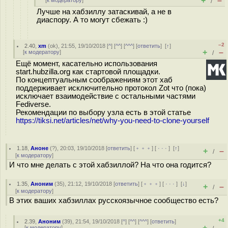
+
–
[
к модератору
]
/
Лучше на хабзиллу затаскивай, а не в
диаспору. А то могут сбежать :)
–2
2.40
,
xm
(
ok
), 21:55, 19/10/2018 [
^
] [
^^
] [
^^^
] [
ответить
]
[
↑
]
+
–
[
к модератору
]
/
Ещё момент, касательно использования
start.hubzilla.org как стартовой площадки.
По концептуальным соображениям этот хаб
поддерживает исключительно протокол Zot что (пока)
исключает взаимодействие с остальными частями
Fediverse.
Рекомендации по выбору узла есть в этой статье
https://tiksi.net/articles/net/why-you-need-to-clone-yourself
1.18
,
Аноне
(
?
), 20:03, 19/10/2018 [
ответить
] [
﹢﹢﹢
] [
· · ·
]
[
↑
]
+
–
/
[
к модератору
]
И что мне делать с этой хабзиллой? На что она годится?
1.35
,
Аноним
(
35
), 21:12, 19/10/2018 [
ответить
] [
﹢﹢﹢
] [
· · ·
]
[
↓
]
+
–
/
[
к модератору
]
В этих ваших хабзиллах русскоязычное сообщество есть?
+4
2.39
,
Аноним
(
39
), 21:54, 19/10/2018 [
^
] [
^^
] [
^^^
] [
ответить
]
+
–
[
к модератору
]