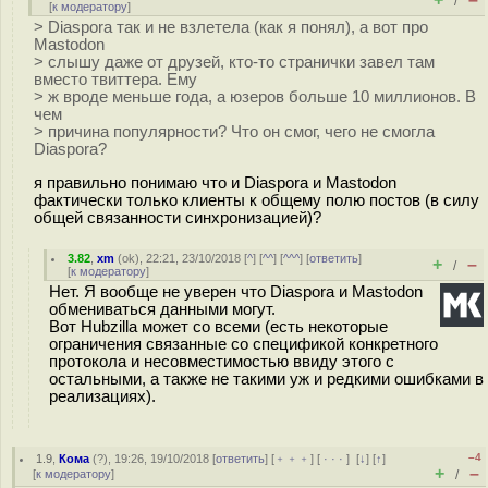
/
[
к модератору
]
> Diaspora так и не взлетела (как я понял), а вот про
Mastodon
> слышу даже от друзей, кто-то странички завел там
вместо твиттера. Ему
> ж вроде меньше года, а юзеров больше 10 миллионов. В
чем
> причина популярности? Что он смог, чего не смогла
Diaspora?
я правильно понимаю что и Diaspora и Mastodon
фактически только клиенты к общему полю постов (в силу
общей связанности синхронизацией)?
3.82
,
xm
(
ok
), 22:21, 23/10/2018 [
^
] [
^^
] [
^^^
] [
ответить
]
+
–
/
[
к модератору
]
Нет. Я вообще не уверен что Diaspora и Mastodon
обмениваться данными могут.
Вот Hubzilla может со всеми (есть некоторые
ограничения связанные со спецификой конкретного
протокола и несовместимостью ввиду этого с
остальными, а также не такими уж и редкими ошибками в
реализациях).
–4
1.9
,
Кома
(
?
), 19:26, 19/10/2018 [
ответить
] [
﹢﹢﹢
] [
· · ·
]
[
↓
] [
↑
]
+
–
[
к модератору
]
/