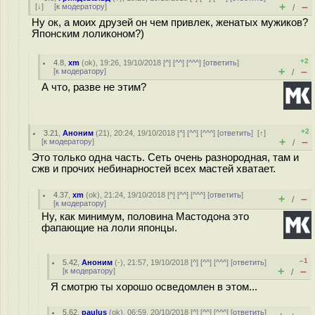
+
–
[
↓
] [
к модератору
]
/
Ну ок, а моих друзей он чем привлек, женатых мужиков?
Японским лоликоном?)
+2
4.8
,
xm
(
ok
), 19:26, 19/10/2018 [
^
] [
^^
] [
^^^
] [
ответить
]
+
–
[
к модератору
]
/
А что, разве не этим?
+2
3.21
,
Аноним
(
21
), 20:24, 19/10/2018 [
^
] [
^^
] [
^^^
] [
ответить
]
[
↑
]
+
–
[
к модератору
]
/
Это только одна часть. Сеть очень разнородная, там и
сжв и прочих небинарностей всех мастей хватает.
4.37
,
xm
(
ok
), 21:24, 19/10/2018 [
^
] [
^^
] [
^^^
] [
ответить
]
+
–
/
[
к модератору
]
Ну, как минимум, половина Мастодона это
фапающие на лоли японцы.
–1
5.42
,
Аноним
(
-
), 21:57, 19/10/2018 [
^
] [
^^
] [
^^^
] [
ответить
]
+
–
[
к модератору
]
/
Я смотрю ты хорошо осведомлен в этом...
5.62
,
paulus
(
ok
), 06:59, 20/10/2018 [
^
] [
^^
] [
^^^
] [
ответить
]