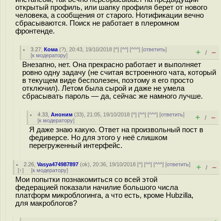
открытый профиль, или шапку профиля берет от нового
человека, а сообщения от старого. Нотификации вечно
сбрасываются. Поиск не работает в плеромном
фронтенде.
3.27
,
Кома
(
?
), 20:43, 19/10/2018 [
^
] [
^^
] [
^^^
] [
ответить
]
+
–
/
[
к модератору
]
Внезапно, нет. Она прекрасно работает и выполняет
ровно одну задачу (не считая встроенного чата, который
в текущем виде бесполезен, поэтому я его просто
отключил). Летом была сырой и даже не умела
сбрасывать пароль — да, сейчас же намного лучше.
4.33
,
Аноним
(
33
), 21:05, 19/10/2018 [
^
] [
^^
] [
^^^
] [
ответить
]
+
–
/
[
к модератору
]
Я даже знаю какую. Ответ на произвольный пост в
федиверсе. Но для этого у неё слишком
перегруженный интерфейс.
2.26
,
Vasya474987897
(
ok
), 20:36, 19/10/2018 [
^
] [
^^
] [
^^^
] [
ответить
]
+
–
/
[
↑
] [
к модератору
]
Мои попытки познакомиться со всей этой
федерацией показали начилие большого числа
платформ микроблогинга, а что есть, кроме Hubzilla,
для макроблогов?