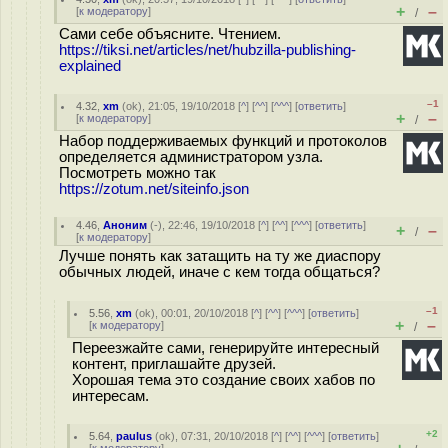
+
–
[
к модератору
]
/
Сами себе объясните. Чтением.
https://tiksi.net/articles/net/hubzilla-publishing-
explained
–1
4.32
,
xm
(
ok
), 21:05, 19/10/2018 [
^
] [
^^
] [
^^^
] [
ответить
]
+
–
[
к модератору
]
/
Набор поддерживаемых функций и протоколов
определяется администратором узла.
Посмотреть можно так
https://zotum.net/siteinfo.json
4.46
,
Аноним
(
-
), 22:46, 19/10/2018 [
^
] [
^^
] [
^^^
] [
ответить
]
+
–
/
[
к модератору
]
Лучше понять как затащить на ту же диаспору
обычных людей, иначе с кем тогда общаться?
–1
5.56
,
xm
(
ok
), 00:01, 20/10/2018 [
^
] [
^^
] [
^^^
] [
ответить
]
+
–
[
к модератору
]
/
Переезжайте сами, генерируйте интересный
контент, приглашайте друзей.
Хорошая тема это создание своих хабов по
интересам.
+2
5.64
,
paulus
(
ok
), 07:31, 20/10/2018 [
^
] [
^^
] [
^^^
] [
ответить
]