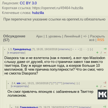
Лицензия:
CC BY 3.0
Короткая ссылка: https://opennet.ru/49464-hubzilla
Ключевые слова:
hubzilla
При перепечатке указание ссылки на opennet.ru обязательно
Обсуждение
Ajax
|
1 уровень
|
Линейный
|
+/-
|
Раскрыть
(57)
всё
|
RSS
+9
1.3
,
Гриндевальд
(
?
), 19:20, 19/10/2018 [
ответить
] [
﹢﹢﹢
] [
· · ·
]
[
↓
]
+
–
[
к модератору
]
/
Diaspora так и не взлетела (как я понял), а вот про Mastodon
слышу даже от друзей, кто-то странички завел там вместо
твиттера. Ему ж вроде меньше года, а юзеров больше 10
миллионов. В чем причина популярности? Что он смог, чего
не смогла Diaspora?
–2
2.4
,
xm
(
ok
), 19:21, 19/10/2018 [
^
] [
^^
] [
^^^
] [
ответить
]
[
↓
]
+
–
[
к модератору
]
/
Он смог привлечь японцев с забаненным в Твиттер
лоликоном.
+5
3.6
,
Гриндевальд
(
?
), 19:23, 19/10/2018 [
^
] [
^^
] [
^^^
] [
ответить
]