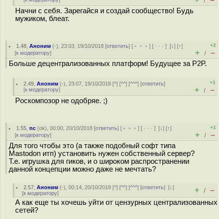
/
Начни с себя. Зарегайся и создай сообщество! Будь
мужиком, блеат.
+2
1.48
,
Аноним
(
-
), 23:03, 19/10/2018 [
ответить
] [
﹢﹢﹢
] [
· · ·
]
[
↓
] [
↑
]
+
–
[
к модератору
]
/
Больше децентрализованных платформ! Будущее за P2P.
+1
2.49
,
Аноним
(
-
), 23:07, 19/10/2018 [
^
] [
^^
] [
^^^
] [
ответить
]
+
–
[
к модератору
]
/
Pocкомпoзор не одобряе. ;)
+1
1.55
,
nc
(
ok
), 00:00, 20/10/2018 [
ответить
] [
﹢﹢﹢
] [
· · ·
]
[
↓
] [
↑
]
+
–
[
к модератору
]
/
Для того чтобы это (а также подобный софт типа
Mastodon итп) установить нужен собственный сервер?
Т.е. игрушка для гиков, и о широком распространении
данной концепции можно даже не мечтать?
2.57
,
Аноним
(
-
), 00:14, 20/10/2018 [
^
] [
^^
] [
^^^
] [
ответить
]
[
↓
]
+
–
/
[
к модератору
]
А как еще ты хочешь уйти от цензурных централизованных
сетей?