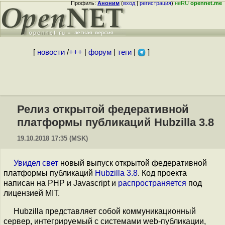
Профиль:
Аноним
(
вход
|
регистрация
)
неRU
opennet.me
[
новости
/
+++
|
форум
|
теги
|
]
Релиз открытой федеративной
платформы публикаций Hubzilla 3.8
19.10.2018 17:35 (MSK)
Увидел свет
новый выпуск открытой федеративной
платформы публикаций
Hubzilla 3.8
. Код проекта
написан на PHP и Javascript и
распространяется
под
лицензией MIT.
Hubzilla представляет собой коммуникационный
сервер, интегрируемый с системами web-публикации,