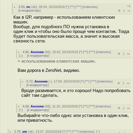
+1
3.59
,
nc
(
ok
), 00:54, 20/10/2018 [
^
] [
^^
] [
^^^
] [
ответить
]
+
–
[
к модератору
]
/
Как в I2P, например - использованием клиентских
машин.
Вообще, для подобного ПО нужна установка в
один клик и чтобы оно было проще чем контактик. Тогда
будет пользовательская масса, а значит и высокая
связность сети.
4.66
,
Аноним
(
66
), 10:42, 20/10/2018 [
^
] [
^^
] [
^^^
] [
ответить
]
+
–
/
[
↓
] [
к модератору
]
> использованием клиентских машин.
Вам дорога в ZeroNet, видимо.
5.72
,
Аноним
(
-
), 17:59, 20/10/2018 [
^
] [
^^
] [
^^^
] [
ответить
]
+
–
/
[
к модератору
]
Вроде развивается, и это хорошо! Надо попробовать
сайт там сделать.
4.68
,
Аноним
(
68
), 11:16, 20/10/2018 [
^
] [
^^
] [
^^^
] [
ответить
]
+
–
/
[
↑
] [
к модератору
]
Выбирайте что-либо одно: или установка в один клик,
или приватность.
2.70
,
xm
(
ok
), 13:57, 20/10/2018 [
^
] [
^^
] [
^^^
] [
ответить
]
[
↑
]