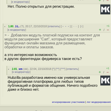
+
–
/
[
к модератору
]
Нет. Полно открытых для регистрации.
+1
1.80
,
J.L.
(
?
), 20:17, 22/10/2018 [
ответить
] [
﹢﹢﹢
] [
· · ·
]
[
↑
]
+
–
[
к модератору
]
/
> - Добавлен модуль платной подписки на контент для
модуля расширения "Cart", который предоставляет
функционал онлайн магазина для размещения,
обработки и оплаты заказов.
а это интересная возможность
в других фронтендах федиверса такое есть?
+1
2.81
,
xm
(
ok
), 22:04, 22/10/2018 [
^
] [
^^
] [
^^^
] [
ответить
]
+
–
[
к модератору
]
/
Hubzilla разработана именно как универсальная
федеративная платформа для любых типов
публикаций и форматов общения. Ничего подобного
даже и близко нет.
игнорирование участников
|
лог модерирования