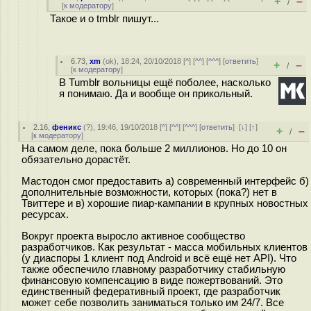
+
–
/
[
к модератору
]
Такое и о tmblr пишут...
6.73
,
xm
(
ok
), 18:24, 20/10/2018 [
^
] [
^^
] [
^^^
] [
ответить
]
+
–
/
[
к модератору
]
В Tumblr вольницы ещё поболее, насколько
я понимаю. Да и вообще он прикольный.
2.16
,
феникс
(
?
), 19:46, 19/10/2018 [
^
] [
^^
] [
^^^
] [
ответить
]
[
↓
] [
↑
]
+
–
/
[
к модератору
]
На самом деле, пока больше 2 миллионов. Но до 10 он
обязательно дорастёт.
Мастодон смог предоставить а) современный интерфейс б)
дополнительные возможности, которых (пока?) нет в
Твиттере и в) хорошие пиар-кампании в крупных новостных
ресурсах.
Вокруг проекта выросло активное сообщество
разработчиков. Как результат - масса мобильных клиентов
(у диаспоры 1 клиент под Android и всё ещё нет API). Что
также обеспечило главному разработчику стабильную
финансовую компенсацию в виде пожертвований. Это
единственный федеративный проект, где разработчик
может себе позволить заниматься только им 24/7. Все