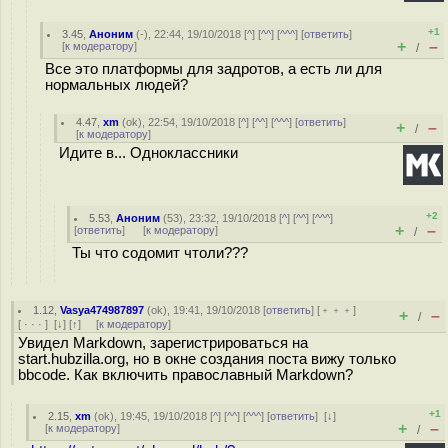
+1
3.45
,
Аноним
(
-
), 22:44, 19/10/2018 [
^
] [
^^
] [
^^^
] [
ответить
]
+
–
[
к модератору
]
/
Все это платформы для зaдрoтов, а есть ли для
нормальных людей?
4.47
,
xm
(
ok
), 22:54, 19/10/2018 [
^
] [
^^
] [
^^^
] [
ответить
]
+
–
/
[
к модератору
]
Идите в... Одноклассники
+2
5.53
,
Аноним
(
53
), 23:32, 19/10/2018 [
^
] [
^^
] [
^^^
]
+
–
[
ответить
]
[
к модератору
]
/
Ты что содoмит чтоли???
1.12
,
Vasya474987897
(
ok
), 19:41, 19/10/2018 [
ответить
] [
﹢﹢﹢
]
+
–
/
[
· · ·
]
[
↓
] [
↑
] [
к модератору
]
Увидел Markdown, зарегистрироваться на
start.hubzilla.org, но в окне создания поста вижу только
bbcode. Как включить православный Markdown?
+1
2.15
,
xm
(
ok
), 19:45, 19/10/2018 [
^
] [
^^
] [
^^^
] [
ответить
]
[
↓
]
+
–
[
к модератору
]
/