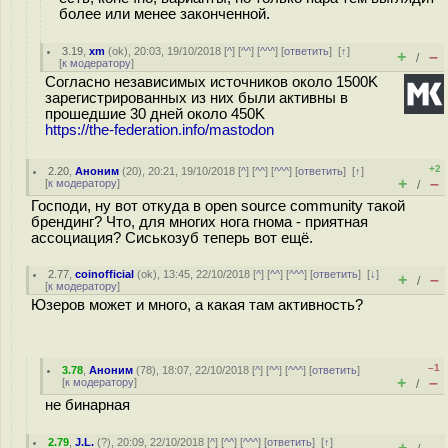
более или менее законченной.
3.19
,
xm
(
ok
), 20:03, 19/10/2018 [
^
] [
^^
] [
^^^
] [
ответить
]
[
↑
]
+
–
/
[
к модератору
]
Согласно независимых источников около 1500K
зарегистрированных из них были активны в
прошедшие 30 дней около 450K
https://the-federation.info/mastodon
+2
2.20
,
Аноним
(
20
), 20:21, 19/10/2018 [
^
] [
^^
] [
^^^
] [
ответить
]
[
↑
]
+
–
[
к модератору
]
/
Господи, ну вот откуда в open source community такой
брендинг? Что, для многих нога гнома - приятная
ассоциация? Сиськозуб теперь вот ещё.
2.77
,
coinofficial
(
ok
), 13:45, 22/10/2018 [
^
] [
^^
] [
^^^
] [
ответить
]
[
↓
]
+
–
/
[
к модератору
]
Юзеров может и много, а какая там активность?
–1
3.78
,
Аноним
(
78
), 18:07, 22/10/2018 [
^
] [
^^
] [
^^^
] [
ответить
]
+
–
[
к модератору
]
/
не бинарная
2.79
,
J.L.
(
?
), 20:09, 22/10/2018 [
^
] [
^^
] [
^^^
] [
ответить
]
[
↑
]
+
–