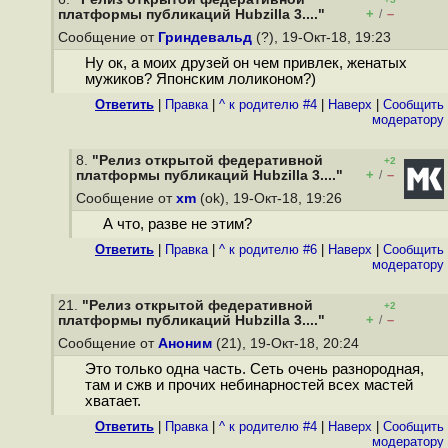
+
–
платформы публикаций Hubzilla 3...."
/
Сообщение от
Гриндевальд
(?), 19-Окт-18, 19:23
Ну ок, а моих друзей он чем привлек, женатых
мужиков? Японским лоликоном?)
Ответить
|
Правка
|
^ к родителю #4
|
Наверх
|
Cообщить
модератору
8.
"Релиз открытой федеративной
+2
+
–
платформы публикаций Hubzilla 3...."
/
Сообщение от
xm
(ok), 19-Окт-18, 19:26
А что, разве не этим?
Ответить
|
Правка
|
^ к родителю #6
|
Наверх
|
Cообщить
модератору
21.
"Релиз открытой федеративной
+2
+
–
платформы публикаций Hubzilla 3...."
/
Сообщение от
Аноним
(21), 19-Окт-18, 20:24
Это только одна часть. Сеть очень разнородная,
там и сжв и прочих небинарностей всех мастей
хватает.
Ответить
|
Правка
|
^ к родителю #4
|
Наверх
|
Cообщить
модератору