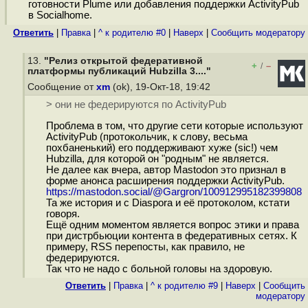
готовности Plume или добавления поддержки ActivityPub
в Socialhome.
Ответить
|
Правка
|
^ к родителю #0
|
Наверх
|
Cообщить модератору
13.
"Релиз открытой федеративной
+
–
/
платформы публикаций Hubzilla 3...."
Сообщение от
xm
(ok), 19-Окт-18, 19:42
> они не федерируются по ActivityPub
Проблема в том, что другие сети которые используют
ActivityPub (протокольчик, к слову, весьма
похбаненький) его поддерживают хуже (sic!) чем
Hubzilla, для которой он "родным" не является.
Не далее как вчера, автор Mastodon это признал в
форме анонса расширения поддержки ActivityPub.
https://mastodon.social/@Gargron/100912995182399808
Та же история и с Diaspora и её протоколом, кстати
говоря.
Ещё одним моментом является вопрос этики и права
при дистрбьюции контента в федеративных сетях. К
примеру, RSS перепосты, как правило, не
федерируются.
Так что не надо с больной головы на здоровую.
Ответить
|
Правка
|
^ к родителю #9
|
Наверх
|
Cообщить
модератору