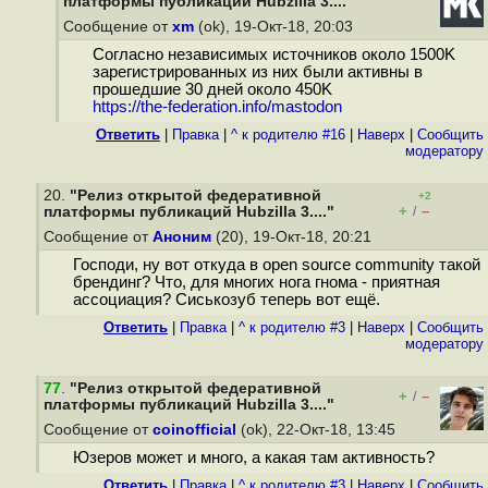
платформы публикаций Hubzilla 3...."
Сообщение от
xm
(ok), 19-Окт-18, 20:03
Согласно независимых источников около 1500K
зарегистрированных из них были активны в
прошедшие 30 дней около 450K
https://the-federation.info/mastodon
Ответить
|
Правка
|
^ к родителю #16
|
Наверх
|
Cообщить
модератору
20.
"Релиз открытой федеративной
+2
+
–
платформы публикаций Hubzilla 3...."
/
Сообщение от
Аноним
(20), 19-Окт-18, 20:21
Господи, ну вот откуда в open source community такой
брендинг? Что, для многих нога гнома - приятная
ассоциация? Сиськозуб теперь вот ещё.
Ответить
|
Правка
|
^ к родителю #3
|
Наверх
|
Cообщить
модератору
77
.
"Релиз открытой федеративной
+
–
/
платформы публикаций Hubzilla 3...."
Сообщение от
coinofficial
(ok), 22-Окт-18, 13:45
Юзеров может и много, а какая там активность?
Ответить
|
Правка
|
^ к родителю #3
|
Наверх
|
Cообщить