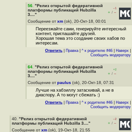
56
.
"Релиз открытой федеративной
–1
платформы публикаций Hubzilla
+
–
/
3...."
Сообщение от
xm
(ok), 20-Окт-18, 00:01
Переезжайте сами, генерируйте интересный
контент, приглашайте друзей.
Хорошая тема это создание своих хабов по
интересам.
Ответить
|
Правка
|
^ к родителю #46
|
Наверх
|
Cообщить модератору
64
.
"Релиз открытой федеративной
+2
платформы публикаций Hubzilla
+
–
/
3...."
Сообщение от
paulus
(ok), 20-Окт-18, 07:31
Лучше на хабзиллу затаскивай, а не в
диаспору. А то могут сбежать :)
Ответить
|
Правка
|
^ к родителю #46
|
Наверх
|
Cообщить модератору
40.
"Релиз открытой федеративной
–2
+
–
платформы публикаций Hubzilla 3...."
/
Сообщение от
xm
(ok), 19-Окт-18, 21:55