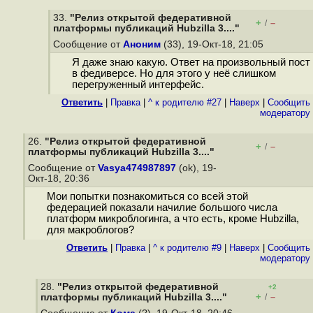
33.
"Релиз открытой федеративной
+
–
/
платформы публикаций Hubzilla 3...."
Сообщение от
Аноним
(33), 19-Окт-18, 21:05
Я даже знаю какую. Ответ на произвольный пост
в федиверсе. Но для этого у неё слишком
перегруженный интерфейс.
Ответить
|
Правка
|
^ к родителю #27
|
Наверх
|
Cообщить
модератору
26.
"Релиз открытой федеративной
+
–
/
платформы публикаций Hubzilla 3...."
Сообщение от
Vasya474987897
(ok), 19-
Окт-18, 20:36
Мои попытки познакомиться со всей этой
федерацией показали начилие большого числа
платформ микроблогинга, а что есть, кроме Hubzilla,
для макроблогов?
Ответить
|
Правка
|
^ к родителю #9
|
Наверх
|
Cообщить
модератору
28.
"Релиз открытой федеративной
+2
+
–
платформы публикаций Hubzilla 3...."
/