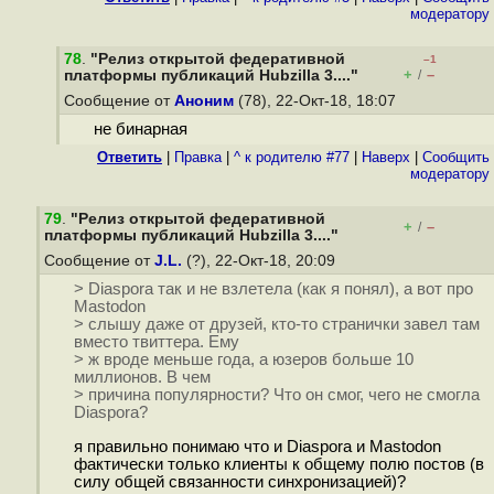
модератору
78
.
"Релиз открытой федеративной
–1
+
–
платформы публикаций Hubzilla 3...."
/
Сообщение от
Аноним
(78), 22-Окт-18, 18:07
не бинарная
Ответить
|
Правка
|
^ к родителю #77
|
Наверх
|
Cообщить
модератору
79
.
"Релиз открытой федеративной
+
–
/
платформы публикаций Hubzilla 3...."
Сообщение от
J.L.
(?), 22-Окт-18, 20:09
> Diaspora так и не взлетела (как я понял), а вот про
Mastodon
> слышу даже от друзей, кто-то странички завел там
вместо твиттера. Ему
> ж вроде меньше года, а юзеров больше 10
миллионов. В чем
> причина популярности? Что он смог, чего не смогла
Diaspora?
я правильно понимаю что и Diaspora и Mastodon
фактически только клиенты к общему полю постов (в
силу общей связанности синхронизацией)?