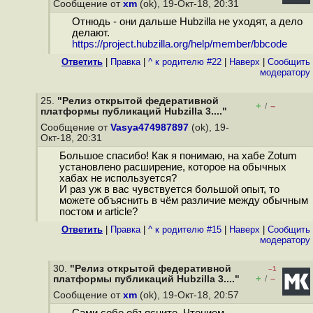
Сообщение от
xm
(ok), 19-Окт-18, 20:31
Отнюдь - они дальше Hubzilla не уходят, а дело
делают.
https://project.hubzilla.org/help/member/bbcode
Ответить
|
Правка
|
^ к родителю #22
|
Наверх
|
Cообщить
модератору
25.
"Релиз открытой федеративной
+
–
/
платформы публикаций Hubzilla 3...."
Сообщение от
Vasya474987897
(ok), 19-
Окт-18, 20:31
Большое спасибо! Как я понимаю, на хабе Zotum
установлено расширение, которое на обычных
хабах не используется?
И раз уж в вас чувствуется большой опыт, то
можете объяснить в чём различие между обычным
постом и article?
Ответить
|
Правка
|
^ к родителю #15
|
Наверх
|
Cообщить
модератору
30.
"Релиз открытой федеративной
–1
+
–
платформы публикаций Hubzilla 3...."
/
Сообщение от
xm
(ok), 19-Окт-18, 20:57