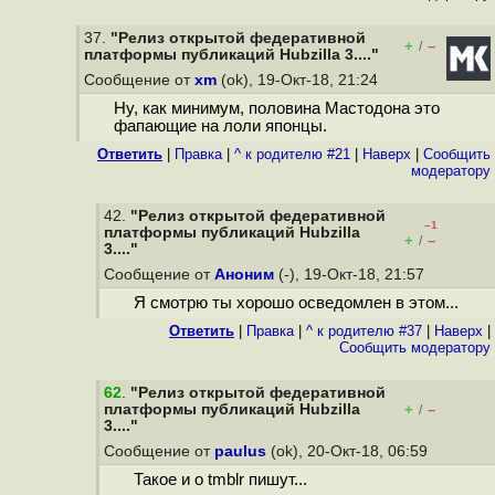
37.
"Релиз открытой федеративной
+
–
/
платформы публикаций Hubzilla 3...."
Сообщение от
xm
(ok), 19-Окт-18, 21:24
Ну, как минимум, половина Мастодона это
фапающие на лоли японцы.
Ответить
|
Правка
|
^ к родителю #21
|
Наверх
|
Cообщить
модератору
42.
"Релиз открытой федеративной
–1
платформы публикаций Hubzilla
+
–
/
3...."
Сообщение от
Аноним
(-), 19-Окт-18, 21:57
Я смотрю ты хорошо осведомлен в этом...
Ответить
|
Правка
|
^ к родителю #37
|
Наверх
|
Cообщить модератору
62
.
"Релиз открытой федеративной
платформы публикаций Hubzilla
+
–
/
3...."
Сообщение от
paulus
(ok), 20-Окт-18, 06:59
Такое и о tmblr пишут...