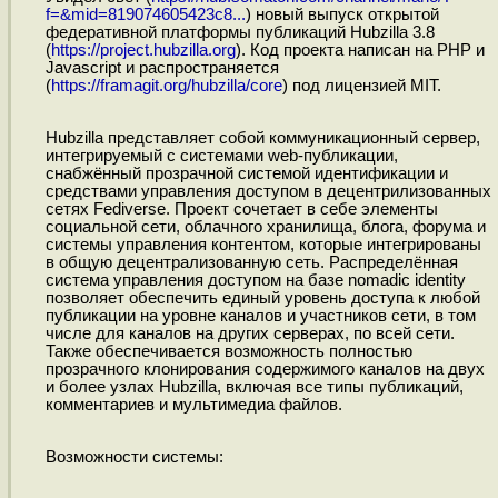
f=&mid=819074605423c8...
) новый выпуск открытой
федеративной платформы публикаций Hubzilla 3.8
(
https://project.hubzilla.org
). Код проекта написан на PHP и
Javascript и распространяется
(
https://framagit.org/hubzilla/core
) под лицензией MIT.
Hubzilla представляет собой коммуникационный сервер,
интегрируемый с системами web-публикации,
снабжённый прозрачной системой идентификации и
средствами управления доступом в децентрилизованных
сетях Fediverse. Проект сочетает в себе элементы
социальной сети, облачного хранилища, блога, форума и
системы управления контентом, которые интегрированы
в общую децентрализованную сеть. Распределённая
система управления доступом на базе nomadic identity
позволяет обеспечить единый уровень доступа к любой
публикации на уровне каналов и участников сети, в том
числе для каналов на других серверах, по всей сети.
Также обеспечивается возможность полностью
прозрачного клонирования содержимого каналов на двух
и более узлах Hubzilla, включая все типы публикаций,
комментариев и мультимедиа файлов.
Возможности системы: