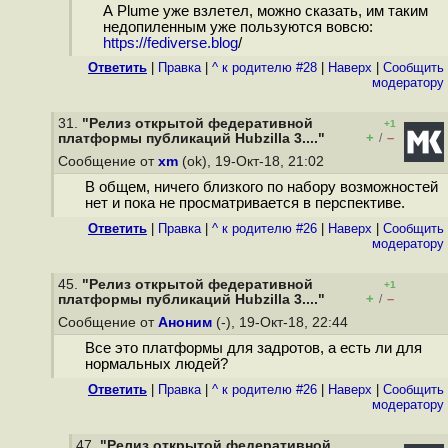
А Plume уже взлетел, можно сказать, им таким
недопиленным уже пользуются вовсю:
https://fediverse.blog
/
Ответить
|
Правка
|
^ к родителю #28
|
Наверх
|
Cообщить
модератору
31.
"Релиз открытой федеративной
+1
+
–
платформы публикаций Hubzilla 3...."
/
Сообщение от
xm
(ok), 19-Окт-18, 21:02
В общем, ничего близкого по набору возможностей
нет и пока не просматривается в перспективе.
Ответить
|
Правка
|
^ к родителю #26
|
Наверх
|
Cообщить
модератору
45.
"Релиз открытой федеративной
+1
+
–
платформы публикаций Hubzilla 3...."
/
Сообщение от
Аноним
(-), 19-Окт-18, 22:44
Все это платформы для зaдрoтов, а есть ли для
нормальных людей?
Ответить
|
Правка
|
^ к родителю #26
|
Наверх
|
Cообщить
модератору
47.
"Релиз открытой федеративной