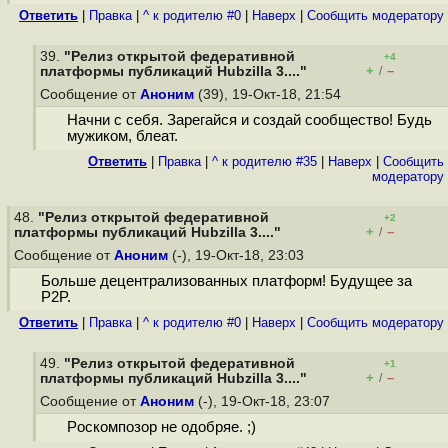
Ответить
|
Правка
|
^ к родителю #0
|
Наверх
|
Cообщить модератору
39.
"Релиз открытой федеративной
+4
+
–
платформы публикаций Hubzilla 3...."
/
Сообщение от
Аноним
(39), 19-Окт-18, 21:54
Начни с себя. Зарегайся и создай сообщество! Будь
мужиком, блеат.
Ответить
|
Правка
|
^ к родителю #35
|
Наверх
|
Cообщить
модератору
48.
"Релиз открытой федеративной
+2
+
–
платформы публикаций Hubzilla 3...."
/
Сообщение от
Аноним
(-), 19-Окт-18, 23:03
Больше децентрализованных платформ! Будущее за
P2P.
Ответить
|
Правка
|
^ к родителю #0
|
Наверх
|
Cообщить модератору
49.
"Релиз открытой федеративной
+1
+
–
платформы публикаций Hubzilla 3...."
/
Сообщение от
Аноним
(-), 19-Окт-18, 23:07
Pocкомпoзор не одобряе. ;)