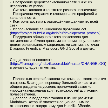
- Построение децентрализованной сети "Grid" из
независимых узлов;
- Система каналов и контактов разного назначения;
- Прозрачная миграция и клонирование профилей и
каналов в сети;
- Контроль доступа к размещённым данным во всей
сети;
- Использование защищённого протокола Zot
(
https://project.hubzilla.org/help/ru/developer/zot_protocol
);
- Поддержка обширного стека протоколов для
возможности обмена данными со всеми популярными
децентрализованным социальными сетями, включая
Diaspora, Friendica, Mastodon, GNU Social и других.
Среди главных новшеств
(
https://framagit.org/hubzilla/core/blob/master/CHANGELOG
)
в релизе следует отметить:
- Полностью переработанная система пользовательских
настроек. Благодаря переносу большей их части из
общего раздела на уровень приложений заметно
упрощена персонализация возможностей для новых
пользователей.
- Добавлена поддержка таблиц в языке разметки
Markdown, который является опциональным по
отношению к стандартному для Hubzilla BBcode.