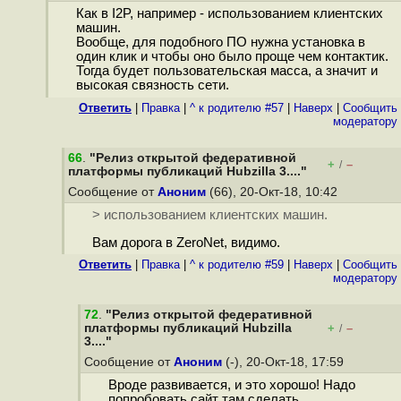
Как в I2P, например - использованием клиентских
машин.
Вообще, для подобного ПО нужна установка в
один клик и чтобы оно было проще чем контактик.
Тогда будет пользовательская масса, а значит и
высокая связность сети.
Ответить
|
Правка
|
^ к родителю #57
|
Наверх
|
Cообщить
модератору
66
.
"Релиз открытой федеративной
+
–
/
платформы публикаций Hubzilla 3...."
Сообщение от
Аноним
(66), 20-Окт-18, 10:42
> использованием клиентских машин.
Вам дорога в ZeroNet, видимо.
Ответить
|
Правка
|
^ к родителю #59
|
Наверх
|
Cообщить
модератору
72
.
"Релиз открытой федеративной
платформы публикаций Hubzilla
+
–
/
3...."
Сообщение от
Аноним
(-), 20-Окт-18, 17:59
Вроде развивается, и это хорошо! Надо
попробовать сайт там сделать.