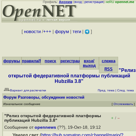
Профиль:
Аноним
(
вход
|
регистрация
)
неRU
opennet.me
[
новости
/
+++
|
форум
|
теги
|
]
форумы
правила/FAQ
поиск
регистрация
вход/
слежка
выход
RSS
"Релиз
открытой федеративной платформы публикаций
Hubzilla 3.8"
Вариант для распечатки
Пред. тема
|
След. тема
Форум
Разговоры, обсуждение новостей
Изначальное сообщение
[
Отслеживать
]
"Релиз открытой федеративной платформы
+
–
/
публикаций Hubzilla 3.8"
Сообщение от
opennews
(??), 19-Окт-18, 19:12
Увидел свет (
https://hub.somaton.com/channel/mario/?