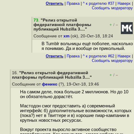
Ответить
|
Правка
|
^ к родителю #37
|
Наверх
|
Cообщить модератору
73
.
"Релиз открытой
федеративной платформы
+
–
/
публикаций Hubzilla 3...."
Сообщение от
xm
(ok), 20-Окт-18, 18:24
В Tumblr вольницы ещё поболее, насколько
я понимаю. Да и вообще он прикольный.
Ответить
|
Правка
|
^ к родителю #62
|
Наверх
|
Cообщить модератору
16.
"Релиз открытой федеративной
+
–
/
платформы публикаций Hubzilla 3...."
Сообщение от
феникс
(?), 19-Окт-18, 19:46
На самом деле, пока больше 2 миллионов. Но до 10
он обязательно дорастёт.
Мастодон смог предоставить а) современный
интерфейс б) дополнительные возможности, которых
(пока?) нет в Твиттере и в) хорошие пиар-кампании в
крупных новостных ресурсах.
Вокруг проекта выросло активное сообщество