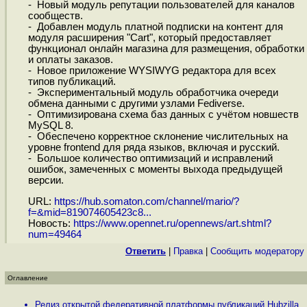
- Новый модуль репутации пользователей для каналов
сообществ.
- Добавлен модуль платной подписки на контент для
модуля расширения "Cart", который предоставляет
функционал онлайн магазина для размещения, обработки
и оплаты заказов.
- Новое приложение WYSIWYG редактора для всех
типов публикаций.
- Экспериментальный модуль обработчика очереди
обмена данными с другими узлами Fediverse.
- Оптимизирована схема баз данных с учётом новшеств
MySQL 8.
- Обеспечено корректное склонение числительных на
уровне frontend для ряда языков, включая и русский.
- Большое количество оптимизаций и исправлений
ошибок, замеченных с моменты выхода предыдущей
версии.
URL:
https://hub.somaton.com/channel/mario/?
f=&mid=819074605423c8...
Новость:
https://www.opennet.ru/opennews/art.shtml?
num=49464
Ответить
|
Правка
|
Cообщить модератору
Оглавление
Релиз открытой федеративной платформы публикаций Hubzilla