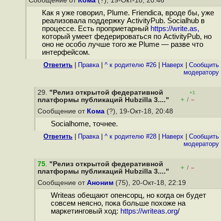
Сообщение от
Кома
(?), 19-Окт-18, 20:46
Как я уже говорил, Plume. Friendica, вроде бы, уже
реализовала поддержку ActivityPub. Socialhub в
процессе. Есть проприетарный
https://write.as,
который умеет федерироваться по ActivityPub, но
оно не особо лучше того же Plume — разве что
интерфейсом.
Ответить
|
Правка
|
^ к родителю #26
|
Наверх
|
Cообщить
модератору
29.
"Релиз открытой федеративной
+1
+
–
платформы публикаций Hubzilla 3...."
/
Сообщение от
Кома
(?), 19-Окт-18, 20:48
Socialhome, точнее.
Ответить
|
Правка
|
^ к родителю #28
|
Наверх
|
Cообщить
модератору
75
.
"Релиз открытой федеративной
+
–
/
платформы публикаций Hubzilla 3...."
Сообщение от
Аноним
(75), 20-Окт-18, 22:19
Writeas обещают опенсорц, но когда он будет
совсем неясно, пока больше похоже на
маркетинговый ход:
https://writeas.org
/