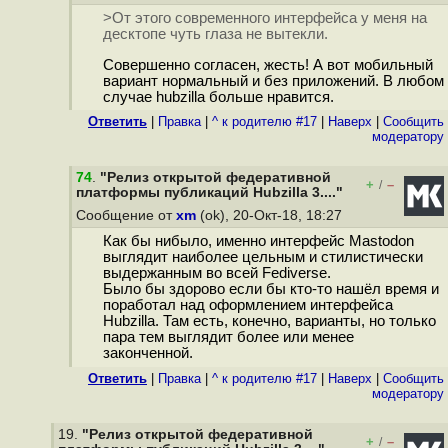
>От этого современного интерфейса у меня на
десктопе чуть глаза не вытекли.
Совершенно согласен, жесть! А вот мобильный
вариант нормальный и без приложений. В любом
случае hubzilla больше нравится.
Ответить
|
Правка
|
^ к родителю #17
|
Наверх
|
Cообщить
модератору
74
.
"Релиз открытой федеративной
+
–
/
платформы публикаций Hubzilla 3...."
Сообщение от
xm
(ok), 20-Окт-18, 18:27
Как бы нибыло, именно интерфейс Mastodon
выглядит наиболее цельным и стилистически
выдержанным во всей Fediverse.
Было бы здорово если бы кто-то нашёл время и
поработал над оформлением интерфейса
Hubzilla. Там есть, конечно, варианты, но только
пара тем выглядит более или менее
законченной.
Ответить
|
Правка
|
^ к родителю #17
|
Наверх
|
Cообщить
модератору
19.
"Релиз открытой федеративной
+
–
/