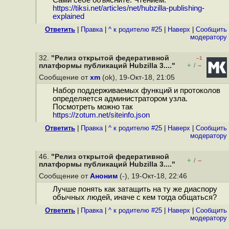
Сами себе объясните. Чтением.
https://tiksi.net/articles/net/hubzilla-publishing-
explained
Ответить
|
Правка
|
^ к родителю #25
|
Наверх
|
Cообщить
модератору
32.
"Релиз открытой федеративной
–1
+
–
платформы публикаций Hubzilla 3...."
/
Сообщение от
xm
(ok), 19-Окт-18, 21:05
Набор поддерживаемых функций и протоколов
определяется администратором узла.
Посмотреть можно так
https://zotum.net/siteinfo.json
Ответить
|
Правка
|
^ к родителю #25
|
Наверх
|
Cообщить
модератору
46.
"Релиз открытой федеративной
+
–
/
платформы публикаций Hubzilla 3...."
Сообщение от
Аноним
(-), 19-Окт-18, 22:46
Лучше понять как затащить на ту же диаспору
обычных людей, иначе с кем тогда общаться?
Ответить
|
Правка
|
^ к родителю #25
|
Наверх
|
Cообщить
модератору