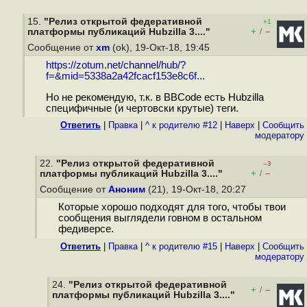
15.
"Релиз открытой федеративной
+1
+
–
платформы публикаций Hubzilla 3...."
/
Сообщение от
xm
(ok), 19-Окт-18, 19:45
https://zotum.net/channel/hub/?
f=&mid=5338a2a42fcacf153e8c6f...
Но не рекомендую, т.к. в BBCode есть Hubzilla
специфичные (и чертовски крутые) теги.
Ответить
|
Правка
|
^ к родителю #12
|
Наверх
|
Cообщить
модератору
22.
"Релиз открытой федеративной
–3
+
–
платформы публикаций Hubzilla 3...."
/
Сообщение от
Аноним
(21), 19-Окт-18, 20:27
Которые хорошо подходят для того, чтобы твои
сообщения выглядели говном в остальном
федиверсе.
Ответить
|
Правка
|
^ к родителю #15
|
Наверх
|
Cообщить
модератору
24.
"Релиз открытой федеративной
+
–
/
платформы публикаций Hubzilla 3...."