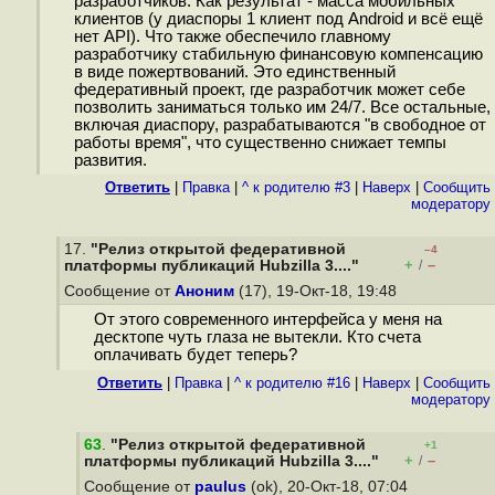
разработчиков. Как результат - масса мобильных
клиентов (у диаспоры 1 клиент под Android и всё ещё
нет API). Что также обеспечило главному
разработчику стабильную финансовую компенсацию
в виде пожертвований. Это единственный
федеративный проект, где разработчик может себе
позволить заниматься только им 24/7. Все остальные,
включая диаспору, разрабатываются "в свободное от
работы время", что существенно снижает темпы
развития.
Ответить
|
Правка
|
^ к родителю #3
|
Наверх
|
Cообщить
модератору
17.
"Релиз открытой федеративной
–4
+
–
платформы публикаций Hubzilla 3...."
/
Сообщение от
Аноним
(17), 19-Окт-18, 19:48
От этого современного интерфейса у меня на
десктопе чуть глаза не вытекли. Кто счета
оплачивать будет теперь?
Ответить
|
Правка
|
^ к родителю #16
|
Наверх
|
Cообщить
модератору
63
.
"Релиз открытой федеративной
+1
+
–
платформы публикаций Hubzilla 3...."
/
Сообщение от
paulus
(ok), 20-Окт-18, 07:04