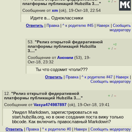
+
–
/
платформы публикаций Hubzilla 3...."
Сообщение от
xm
(ok), 19-Окт-18, 22:54
Идите в... Одноклассники
Ответить
|
Правка
|
^ к родителю #45
|
Наверх
|
Cообщить
модератору
53.
"Релиз открытой федеративной
+2
платформы публикаций Hubzilla
+
–
/
3...."
Сообщение от
Аноним
(53), 19-
Окт-18, 23:32
Ты что содoмит чтоли???
Ответить
|
Правка
|
^ к родителю #47
|
Наверх
|
Cообщить модератору
12.
"Релиз открытой федеративной
+
–
/
платформы публикаций Hubzilla 3...."
Сообщение от
Vasya474987897
(ok), 19-Окт-18, 19:41
Увидел Markdown, зарегистрироваться на
start.hubzilla.org, но в окне создания поста вижу только
bbcode. Как включить православный Markdown?
Ответить
|
Правка
|
^ к родителю #0
|
Наверх
|
Cообщить модератору