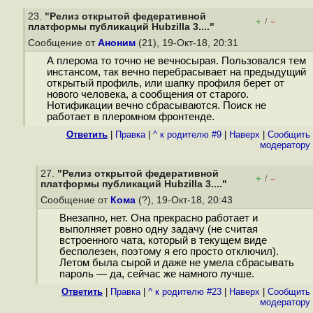
23.
"Релиз открытой федеративной
+
–
/
платформы публикаций Hubzilla 3...."
Сообщение от
Аноним
(21), 19-Окт-18, 20:31
А плерома то точно не вечносырая. Пользовался тем
инстансом, так вечно перебрасывает на предыдущий
открытый профиль, или шапку профиля берет от
нового человека, а сообщения от старого.
Нотификации вечно сбрасываются. Поиск не
работает в плеромном фронтенде.
Ответить
|
Правка
|
^ к родителю #9
|
Наверх
|
Cообщить
модератору
27.
"Релиз открытой федеративной
+
–
/
платформы публикаций Hubzilla 3...."
Сообщение от
Кома
(?), 19-Окт-18, 20:43
Внезапно, нет. Она прекрасно работает и
выполняет ровно одну задачу (не считая
встроенного чата, который в текущем виде
бесполезен, поэтому я его просто отключил).
Летом была сырой и даже не умела сбрасывать
пароль — да, сейчас же намного лучше.
Ответить
|
Правка
|
^ к родителю #23
|
Наверх
|
Cообщить
модератору