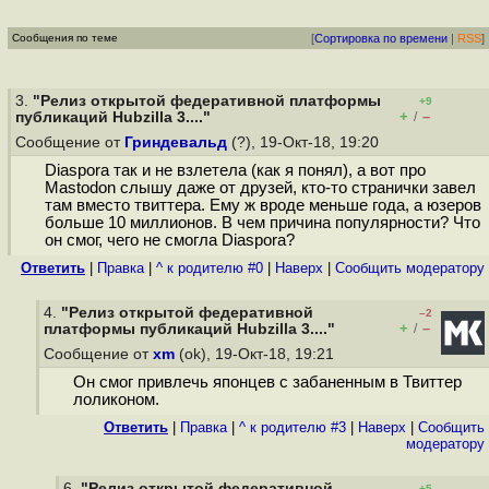
Сообщения по теме
[
Сортировка по времени
|
RSS
]
3.
"Релиз открытой федеративной платформы
+9
+
–
публикаций Hubzilla 3...."
/
Сообщение от
Гриндевальд
(?), 19-Окт-18, 19:20
Diaspora так и не взлетела (как я понял), а вот про
Mastodon слышу даже от друзей, кто-то странички завел
там вместо твиттера. Ему ж вроде меньше года, а юзеров
больше 10 миллионов. В чем причина популярности? Что
он смог, чего не смогла Diaspora?
Ответить
|
Правка
|
^ к родителю #0
|
Наверх
|
Cообщить модератору
4.
"Релиз открытой федеративной
–2
+
–
платформы публикаций Hubzilla 3...."
/
Сообщение от
xm
(ok), 19-Окт-18, 19:21
Он смог привлечь японцев с забаненным в Твиттер
лоликоном.
Ответить
|
Правка
|
^ к родителю #3
|
Наверх
|
Cообщить
модератору
6.
"Релиз открытой федеративной
+5