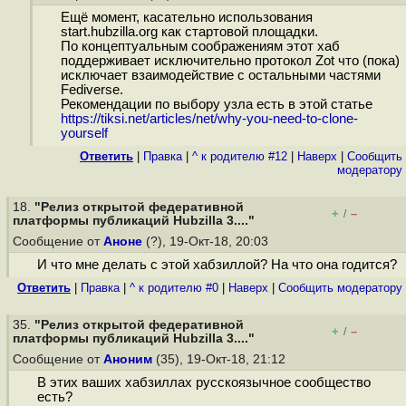
Ещё момент, касательно использования
start.hubzilla.org как стартовой площадки.
По концептуальным соображениям этот хаб
поддерживает исключительно протокол Zot что (пока)
исключает взаимодействие с остальными частями
Fediverse.
Рекомендации по выбору узла есть в этой статье
https://tiksi.net/articles/net/why-you-need-to-clone-
yourself
Ответить
|
Правка
|
^ к родителю #12
|
Наверх
|
Cообщить
модератору
18.
"Релиз открытой федеративной
+
–
/
платформы публикаций Hubzilla 3...."
Сообщение от
Аноне
(?), 19-Окт-18, 20:03
И что мне делать с этой хабзиллой? На что она годится?
Ответить
|
Правка
|
^ к родителю #0
|
Наверх
|
Cообщить модератору
35.
"Релиз открытой федеративной
+
–
/
платформы публикаций Hubzilla 3...."
Сообщение от
Аноним
(35), 19-Окт-18, 21:12
В этих ваших хабзиллах русскоязычное сообщество
есть?