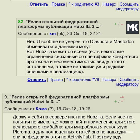
Ответить
|
Правка
|
^ к родителю #3
|
Наверх
|
Cообщить
модератору
82
.
"Релиз открытой федеративной
+
–
/
платформы публикаций Hubzilla 3...."
Сообщение от
xm
(ok), 23-Окт-18, 22:21
Нет. Я вообще не уверен что Diaspora и Mastodon
обмениваться данными могут.
Вот Hubzilla может со всеми (есть некоторые
ограничения связанные со спецификой конкретного
протокола и несовместимостью ввиду этого с
остальными, а также не такими уж и редкими
ошибками в реализациях).
Ответить
|
Правка
|
^ к родителю #79
|
Наверх
|
Cообщить
модератору
9.
"Релиз открытой федеративной платформы
–4
+
–
публикаций Hubzilla 3...."
/
Сообщение от
Кома
(?), 19-Окт-18, 19:26
Держу у себя на сервере инстанс Hubzilla. Если честно,
понятия не имею, где можно найти применение для этого
вечносырого комбайна: для микроблога я использую
Pleroma, а для полноценных статей оно не подходит —
они не федерируются по ActivityPub. Поэтому жду