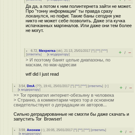
/
Да да, а потом к ним полинтернета зайти не может.
Про "тонну информации" ты правда сразу
лоханулся, но пофиг. Такие баны сегодня уже
никто не может себе позволить. Даже эта кучка
испачканных маргиналов. Или даже они тем более
не могут.
6.72
,
Михрютка
(
ok
), 21:13, 25/01/2017 [
^
] [
^^
] [
^^^
]
+
–
/
[
ответить
]
[
к модератору
]
> И поэтому банят целые диапазоны, по
маскам, по мак-адресам
wtf did I just read
3.54
,
DmA
(
??
), 19:41, 25/01/2017 [
^
] [
^^
] [
^^^
] [
ответить
]
[
↑
]
+
–
/
[
к модератору
]
>> Tor превратил интернет-обезьяну в человека
> Странно, а комментарии через тор
в основном
свидетельствуют о деградации их авторов...
Сильно деградированные не смогли бы даже скачать и
запустить Tor Browser!
3.59
,
Аноним
(
-
), 20:05, 25/01/2017 [
^
] [
^^
] [
^^^
] [
ответить
]
+
–
/
[
к модератору
]