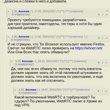
деанона и слежки в него и добавили.
+1
2.35
,
Аноним
(
-
), 17:33, 25/01/2017 [
^
] [
^^
] [
^^^
] [
ответить
]
+
–
[
к модератору
]
/
Проекту требуются помощники, разработчики,
дистростроители, пакетоделы, тестеры и хотя бы один
хороший дизайнер.
2.36
,
Аноним
(
-
), 17:42, 25/01/2017 [
^
] [
^^
] [
^^^
] [
ответить
]
[
↓
]
+
–
/
[
к модератору
]
И не страшно, что Tor Browser использует именно Firefox.
Светит ли WebRTC легко проверить на
https://whoer.net/
Или Они Всех Нас опять обманули?
3.39
,
Аноним
(
-
), 18:23, 25/01/2017 [
^
] [
^^
] [
^^^
] [
ответить
]
+
–
/
[
к модератору
]
Да, они нас всех обманули, потому что пользователь
должен заранее знать об этой палевной штуковине и
должен знать, что она включена по умолчанию, и ещё
должен знать как её отключить.
4.42
,
Аноним
(
-
), 18:47, 25/01/2017 [
^
] [
^^
] [
^^^
] [
ответить
]
+
–
/
[
к модератору
]
Какой включенный WebRTC в торброузере? Ты
сдурел? По-умолчанию, WebRTC палит в Хроме из
под VPN.