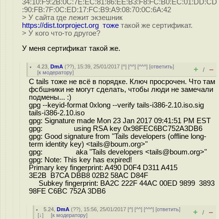
34:10:F9:2B:0C:7E:EC:81:86:EE:B3:F8:FC:B0:EC:01:DD:CD
:90:FB:7F:0C:ED:17:FC:B9:A9:08:70:0C:6A:42
> У сайта где лежит экзешник
https://dist.torproject.org тоже
такой же сертификат.
> У кого что-то другое?
У меня сертификат такой же.
4.23
,
DmA
(
??
), 15:39, 25/01/2017 [
^
] [
^^
] [
^^^
] [
ответить
]
+
–
/
[
к модератору
]
С tails тоже не всё в порядке. Ключ просрочен. Что там
фсбшники не могут сделать, чтобы люди не замечали
подмены... :)
gpg --keyid-format 0xlong --verify tails-i386-2.10.iso.sig
tails-i386-2.10.iso
gpg: Signature made Mon 23 Jan 2017 09:41:51 PM EST
gpg: using RSA key 0x98FEC6BC752A3DB6
gpg: Good signature from "Tails developers (offline long-
term identity key) <tails@boum.org>"
gpg: aka "Tails developers <tails@boum.org>"
gpg: Note: This key has expired!
Primary key fingerprint: A490 D0F4 D311 A415
3E2B B7CA DBB8 02B2 58AC D84F
Subkey fingerprint: BA2C 222F 44AC 00ED 9899 3893
98FE C6BC 752A 3DB6
5.24
,
DmA
(
??
), 15:56, 25/01/2017 [
^
] [
^^
] [
^^^
] [
ответить
]
+
–
/
[
↓
] [
к модератору
]