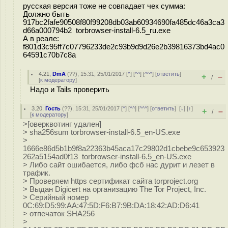
русская версия тоже не совпадает чек сумма:
Должно быть
917bc2fafe90508f80f99208db03ab60934690fa485dc46a3ca3
d66a000794b2 torbrowser-install-6.5_ru.exe
А в реале:
f801d3c95ff7c07796233de2c93b9d9d26e2b39816373bd4ac0
64591c70b7c8a
4.21
,
DmA
(
??
), 15:31, 25/01/2017 [
^
] [
^^
] [
^^^
] [
ответить
]
+
–
/
[
к модератору
]
Надо и Tails проверить
3.20
,
Гость
(
??
), 15:31, 25/01/2017 [
^
] [
^^
] [
^^^
] [
ответить
]
[
↓
] [
↑
]
+
–
/
[
к модератору
]
>[оверквотинг удален]
> sha256sum torbrowser-install-6.5_en-US.exe
>
1666e86d5b1b9f8a22363b45aca17c29802d1cbebe9c653923
262a5154ad0f13 torbrowser-install-6.5_en-US.exe
> Либо сайт ошибается, либо фсб нас дурит и лезет в
трафик.
> Проверяем https сертификат сайта torproject.org
> Выдан Digicert на организацию The Tor Project, Inc.
> Серийный номер
0C:69:D5:99:AA:47:5D:F6:B7:9B:DA:18:42:AD:D6:41
> отпечаток SHA256
>