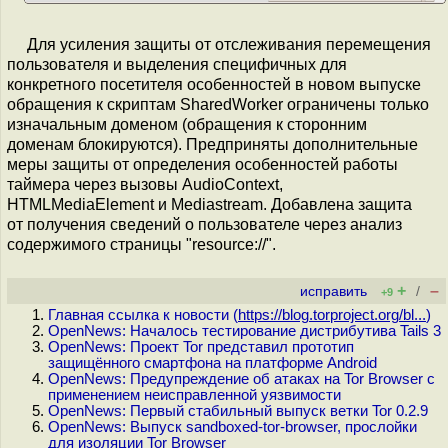
Для усиления защиты от отслеживания перемещения
пользователя и выделения специфичных для
конкретного посетителя особенностей в новом выпуске
обращения к скриптам SharedWorker ограничены только
изначальным доменом (обращения к сторонним
доменам блокируются). Предприняты дополнительные
меры защиты от определения особенностей работы
таймера через вызовы AudioContext,
HTMLMediaElement и Mediastream. Добавлена защита
от получения сведений о пользователе через анализ
содержимого страницы "resource://".
+
–
исправить
/
+9
Главная ссылка к новости (
https://blog.torproject.org/bl...
)
OpenNews: Началось тестирование дистрибутива Tails 3
OpenNews: Проект Tor представил прототип
защищённого смартфона на платформе Android
OpenNews: Предупреждение об атаках на Tor Browser с
применением неисправленной уязвимости
OpenNews: Первый стабильный выпуск ветки Tor 0.2.9
OpenNews: Выпуск sandboxed-tor-browser, прослойки
для изоляции Tor Browser