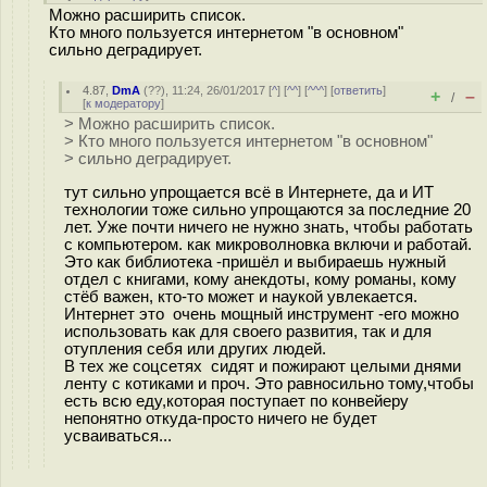
Можно расширить список.
Кто много пользуется интернетом "в основном"
сильно деградирует.
4.87
,
DmA
(
??
), 11:24, 26/01/2017 [
^
] [
^^
] [
^^^
] [
ответить
]
+
–
/
[
к модератору
]
> Можно расширить список.
> Кто много пользуется интернетом "в основном"
> сильно деградирует.
тут сильно упрощается всё в Интернете, да и ИТ
технологии тоже сильно упрощаются за последние 20
лет. Уже почти ничего не нужно знать, чтобы работать
с компьютером. как микроволновка включи и работай.
Это как библиотека -пришёл и выбираешь нужный
отдел с книгами, кому анекдоты, кому романы, кому
стёб важен, кто-то может и наукой увлекается.
Интернет это очень мощный инструмент -его можно
использовать как для своего развития, так и для
отупления себя или других людей.
В тех же соцсетях сидят и пожирают целыми днями
ленту с котиками и проч. Это равносильно тому,чтобы
есть всю еду,которая поступает по конвейеру
непонятно откуда-просто ничего не будет
усваиваться...