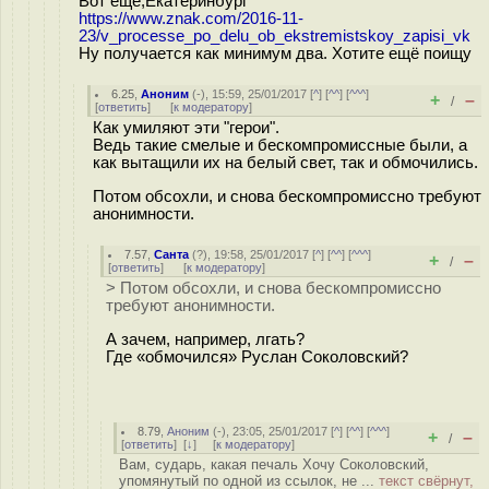
Вот ещё,Екатеринбург
https://www.znak.com/2016-11-
23/v_processe_po_delu_ob_ekstremistskoy_zapisi_vk
Ну получается как минимум два. Хотите ещё поищу
6.25
,
Аноним
(
-
), 15:59, 25/01/2017 [
^
] [
^^
] [
^^^
]
+
–
/
[
ответить
]
[
к модератору
]
Как умиляют эти "герои".
Ведь такие смелые и бескомпромиссные были, а
как вытащили их на белый свет, так и обмочились.
Потом обсохли, и снова бескомпромиссно требуют
анонимности.
7.57
,
Санта
(
?
), 19:58, 25/01/2017 [
^
] [
^^
] [
^^^
]
+
–
/
[
ответить
]
[
к модератору
]
> Потом обсохли, и снова бескомпромиссно
требуют анонимности.
А зачем, например, лгать?
Где «обмочился» Руслан Соколовский?
8.79
,
Аноним
(
-
), 23:05, 25/01/2017 [
^
] [
^^
] [
^^^
]
+
–
/
[
ответить
]
[
↓
] [
к модератору
]
Вам, сударь, какая печаль Хочу Соколовский,
упомянутый по одной из ссылок, не ...
текст свёрнут,