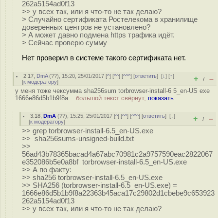
262a5154ad0f13
>> у всех так, или я что-то не так делаю?
> Случайно сертификата Ростелекома в хранилище
доверенных центров не установлено?
> А может давно подмена https трафика идёт.
> Сейчас проверю сумму
Нет проверил в системе такого сертификата нет.
2.17
,
DmA
(
??
), 15:20, 25/01/2017 [
^
] [
^^
] [
^^^
] [
ответить
]
[
↓
] [
↑
]
+
–
/
[
к модератору
]
у меня тоже чексумма sha256sum torbrowser-install-6 5_en-US exe
1666e86d5b1b9f8a...
большой текст свёрнут,
показать
3.18
,
DmA
(
??
), 15:25, 25/01/2017 [
^
] [
^^
] [
^^^
] [
ответить
]
[
↓
]
+
–
/
[
к модератору
]
>> grep torbrowser-install-6.5_en-US.exe
>> sha256sums-unsigned-build.txt
>>
56ad43b78365bacad4a67abc70981c2a9757590eac2822067
e352086b5e0a8bf torbrowser-install-6.5_en-US.exe
>> А по факту:
>> sha256 torbrowser-install-6.5_en-US.exe
>> SHA256 (torbrowser-install-6.5_en-US.exe) =
1666e86d5b1b9f8a22363b45aca17c29802d1cbebe9c653923
262a5154ad0f13
>> у всех так, или я что-то не так делаю?