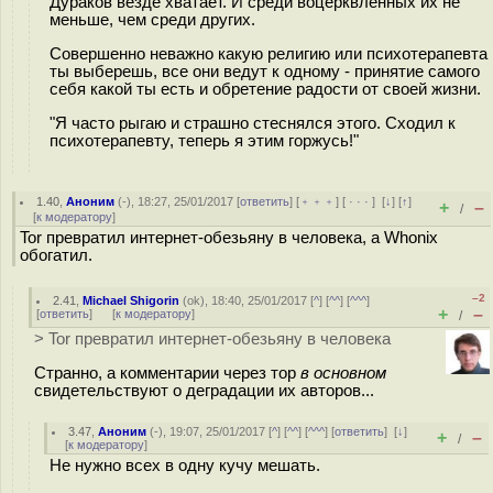
Дураков везде хватает. И среди воцерквлённых их не
меньше, чем среди других.
Совершенно неважно какую религию или психотерапевта
ты выберешь, все они ведут к одному - принятие самого
себя какой ты есть и обретение радости от своей жизни.
"Я часто рыгаю и страшно стеснялся этого. Сходил к
психотерапевту, теперь я этим горжусь!"
1.40
,
Аноним
(
-
), 18:27, 25/01/2017 [
ответить
] [
﹢﹢﹢
] [
· · ·
]
[
↓
] [
↑
]
+
–
/
[
к модератору
]
Tor превратил интернет-обезьяну в человека, а Whonix
обогатил.
–2
2.41
,
Michael Shigorin
(
ok
), 18:40, 25/01/2017 [
^
] [
^^
] [
^^^
]
+
–
[
ответить
]
[
к модератору
]
/
> Tor превратил интернет-обезьяну в человека
Странно, а комментарии через тор
в основном
свидетельствуют о деградации их авторов...
3.47
,
Аноним
(
-
), 19:07, 25/01/2017 [
^
] [
^^
] [
^^^
] [
ответить
]
[
↓
]
+
–
/
[
к модератору
]
Не нужно всех в одну кучу мешать.