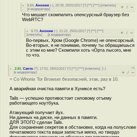
5.64
,
Аноним
(
-
), 20:39, 25/01/2017 [
^
] [
^^
] [
^^^
] [
ответить
]
+
–
/
[
к модератору
]
Что мешает скомпилить опенсурсный браузер без
WebRTC?
6.73
,
Аноним
(
-
), 21:22, 25/01/2017 [
^
] [
^^
] [
^^^
]
+
–
/
[
ответить
]
[
к модератору
]
Во-первых, Хром (Google Chrome) не опенсорсный.
Во-вторых, я не понимаю, почему ты обращаешься
с этим ко мне? Скомпили хоть чОрта лысого, мне
то что.
+1
2.91
,
Санта
(
?
), 17:01, 28/01/2017 [
^
] [
^^
] [
^^^
] [
ответить
]
[
↑
]
+
–
[
к модератору
]
/
> Со Whonix Tor Browser безопасней, этак, раз в 10.
А аварийная очистка памяти в Хуниксе есть?
Tails — успешно противостоит силовому отъему
работающего ноутбука.
Атакующий получает йух.
Ни данных на диске, ни данных в памяти.
ДЛЯ ЭТОГО сделан Tails.
Для сохранения секретов в обстановке, когда на полуслове
печатаемого текста ваши запястья мягко, но твердо
фиксируются специально обученными товарищами.