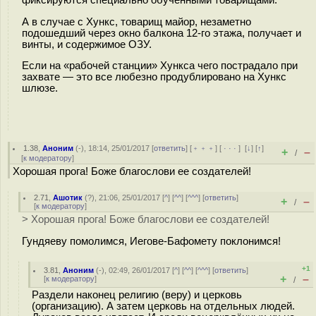
А в случае с Хункс, товарищ майор, незаметно
подошедший через окно балкона 12-го этажа, получает и
винты, и содержимое ОЗУ.
Если на «рабочей станции» Хункса чего пострадало при
захвате — это все любезно продублировано на Хункс
шлюзе.
1.38
,
Аноним
(
-
), 18:14, 25/01/2017 [
ответить
] [
﹢﹢﹢
] [
· · ·
]
[
↓
] [
↑
]
+
–
/
[
к модератору
]
Хорошая прога! Боже благослови ее создателей!
2.71
,
Ашотик
(
?
), 21:06, 25/01/2017 [
^
] [
^^
] [
^^^
] [
ответить
]
+
–
/
[
к модератору
]
> Хорошая прога! Боже благослови ее создателей!
Гундяеву помолимся, Иегове-Бафомету поклонимся!
+1
3.81
,
Аноним
(
-
), 02:49, 26/01/2017 [
^
] [
^^
] [
^^^
] [
ответить
]
+
–
[
к модератору
]
/
Раздели наконец религию (веру) и церковь
(организацию). А затем церковь на отдельных людей.