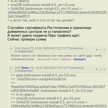
> А по факту:
> sha256 torbrowser-install-6.5_en-US.exe
> SHA256 (torbrowser-install-6.5_en-US.exe) =
1666e86d5b1b9f8a22363b45aca17c29802d1cbebe9c65392326
2a5154ad0f13
> у всех так, или я что-то не так делаю?
Случайно сертификата Ростелекома в хранилище
доверенных центров не установлено?
А может давно подмена https трафика идёт.
Сейчас проверю сумму
3.14
,
Гость
(
??
), 15:10, 25/01/2017 [
^
] [
^^
] [
^^^
] [
ответить
]
+
–
/
[
к модератору
]
Может просто не обновили они чексуммы на сайте gpg --verify
torbrowser-instal...
большой текст свёрнут,
показать
3.22
,
Гость
(
??
), 15:32, 25/01/2017 [
^
] [
^^
] [
^^^
] [
ответить
]
+
–
/
[
к модератору
]
>> grep torbrowser-install-6.5_en-US.exe
>> sha256sums-unsigned-build.txt
>>
56ad43b78365bacad4a67abc70981c2a9757590eac2822067
e352086b5e0a8bf torbrowser-install-6.5_en-US.exe
>> А по факту:
>> sha256 torbrowser-install-6.5_en-US.exe
>> SHA256 (torbrowser-install-6.5_en-US.exe) =
1666e86d5b1b9f8a22363b45aca17c29802d1cbebe9c653923