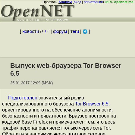
Профиль:
Аноним
(
вход
|
регистрация
)
неRU
opennet.me
[
новости
/
+++
|
форум
|
теги
|
]
Выпуск web-браузера Tor Browser
6.5
25.01.2017 12:09 (MSK)
Подготовлен
значительный релиз
специализированного браузера
Tor Browser 6.5
,
ориентированного на обеспечение анонимности,
безопасности и приватности. Браузер построен на
кодовой базе Firefox и примечателен тем, что весь
трафик перенаправляется только через сеть Tor.
Обратиться напрямую через штатное сетевое