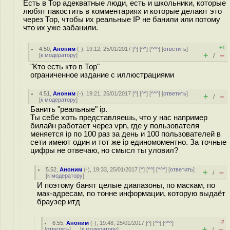
Есть в Тор адекватные люди, есть и школьники, которые
любят пакостить в комментариях и которые делают это
через Тор, чтобы их реальные IP не банили или потому
что их уже забанили.
+1
4.50
,
Аноним
(
-
), 19:12, 25/01/2017 [
^
] [
^^
] [
^^^
] [
ответить
]
+
–
[
к модератору
]
/
"Кто есть кто в Тор"
ограниченное издание с иллюстрациями
4.51
,
Аноним
(
-
), 19:21, 25/01/2017 [
^
] [
^^
] [
^^^
] [
ответить
]
+
–
/
[
к модератору
]
Банить "реальные" ip.
Ты себе хоть представляешь, что у нас например
билайн работает через vpn, где у пользователя
меняется ip по 100 раз за день и 100 пользователей в
сети имеют один и тот же ip единомоментно. За точные
цифры не отвечаю, но смысл ты уловил?
5.52
,
Аноним
(
-
), 19:33, 25/01/2017 [
^
] [
^^
] [
^^^
] [
ответить
]
+
–
/
[
к модератору
]
И поэтому банят целые диапазоны, по маскам, по
мак-адресам, по тонне информации, которую выдаёт
браузер итд
–2
6.55
,
Аноним
(
-
), 19:48, 25/01/2017 [
^
] [
^^
] [
^^^
]
+
–
[
ответить
]
[
к модератору
]