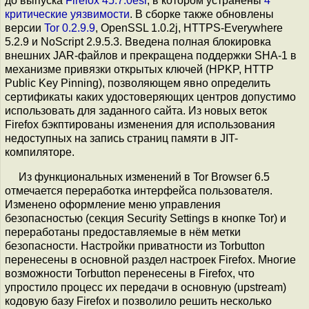
до выпуска
Firefox 45.7.0esr
, в котором устранены
4
критические уязвимости
. В сборке также обновлены
версии
Tor 0.2.9.9
, OpenSSL 1.0.2j, HTTPS-Everywhere
5.2.9 и NoScript 2.9.5.3. Введена полная блокировка
внешних JAR-файлов и прекращена поддержки SHA-1 в
механизме привязки открытых ключей (HPKP, HTTP
Public Key Pinning), позволяющем явно определить
сертификаты каких удостоверяющих центров допустимо
использовать для заданного сайта. Из новых веток
Firefox бэкптированы изменения для использования
недоступных на запись страниц памяти в JIT-
компиляторе.
Из функциональных изменений в Tor Browser 6.5
отмечается переработка интерфейса пользователя.
Изменено оформление меню управления
безопасностью (секция Security Settings в кнопке Tor) и
переработаны предоставляемые в нём метки
безопасности. Настройки приватности из Torbutton
перенесены в основной раздел настроек Firefox. Многие
возможности Torbutton перенесены в Firefox, что
упростило процесс их передачи в основную (upstream)
кодовую базу Firefox и позволило решить несколько