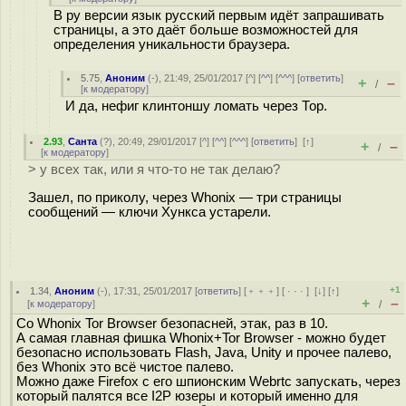
В ру версии язык русский первым идёт запрашивать
страницы, а это даёт больше возможностей для
определения уникальности браузера.
5.75
,
Аноним
(
-
), 21:49, 25/01/2017 [
^
] [
^^
] [
^^^
] [
ответить
]
+
–
/
[
к модератору
]
И да, нефиг клинтоншу ломать через Тор.
2.93
,
Санта
(
?
), 20:49, 29/01/2017 [
^
] [
^^
] [
^^^
] [
ответить
]
[
↑
]
+
–
/
[
к модератору
]
> у всех так, или я что-то не так делаю?
Зашел, по приколу, через Whonix — три страницы
сообщений — ключи Хункса устарели.
+1
1.34
,
Аноним
(
-
), 17:31, 25/01/2017 [
ответить
] [
﹢﹢﹢
] [
· · ·
]
[
↓
] [
↑
]
+
–
[
к модератору
]
/
Со Whonix Tor Browser безопасней, этак, раз в 10.
А самая главная фишка Whonix+Tor Browser - можно будет
безопасно использовать Flash, Java, Unity и прочее палево,
без Whonix это всё чистое палево.
Можно даже Firefox с его шпионским Webrtc запускать, через
который палятся все I2P юзеры и который именно для