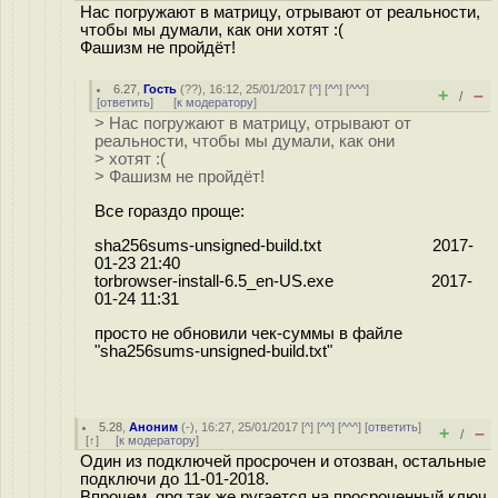
Нас погружают в матрицу, отрывают от реальности,
чтобы мы думали, как они хотят :(
Фашизм не пройдёт!
6.27
,
Гость
(
??
), 16:12, 25/01/2017 [
^
] [
^^
] [
^^^
]
+
–
/
[
ответить
]
[
к модератору
]
> Нас погружают в матрицу, отрывают от
реальности, чтобы мы думали, как они
> хотят :(
> Фашизм не пройдёт!
Все гораздо проще:
sha256sums-unsigned-build.txt 2017-
01-23 21:40
torbrowser-install-6.5_en-US.exe 2017-
01-24 11:31
просто не обновили чек-суммы в файле
"sha256sums-unsigned-build.txt"
5.28
,
Аноним
(
-
), 16:27, 25/01/2017 [
^
] [
^^
] [
^^^
] [
ответить
]
+
–
/
[
↑
] [
к модератору
]
Один из подключей просрочен и отозван, остальные
подключи до 11-01-2018.
Впрочем, gpg так же ругается на просроченный ключ.