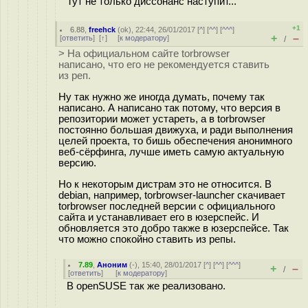
Тут не только диссонанс наступит...
+1
6.88
,
freehck
(
ok
), 22:44, 26/01/2017 [
^
] [
^^
] [
^^^
]
+
–
[
ответить
]
[
↑
] [
к модератору
]
/
> На официальном сайте torbrowser
написано, что его не рекомендуется ставить
из реп.
Ну так нужно же иногда думать, почему так
написано. А написано так потому, что версия в
репозитории может устареть, а в torbrowser
постоянно большая движуха, и ради выполнения
целей проекта, то бишь обеспечения анонимного
веб-сёрфинга, лучше иметь самую актуальную
версию.
Но к некоторым дистрам это не относится. В
debian, например, torbrowser-launcher скачивает
torbrowser последней версии с официального
сайта и устанавливает его в юзерспейс. И
обновляется это добро также в юзерспейсе. Так
что можно спокойно ставить из репы.
7.89
,
Аноним
(
-
), 15:40, 28/01/2017 [
^
] [
^^
] [
^^^
]
+
–
/
[
ответить
]
[
к модератору
]
В openSUSE так же реализовано.