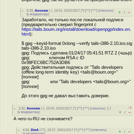
5.33
,
Аноним
(
-
), 16:51, 25/01/2017 [
^
] [
^^
] [
^^^
] [
ответить
]
+
–
/
[
к модератору
]
Заработало, но только после локальной подписи
(предварительно сверил fingerprint с
https://tails.boum.org/install/download/openpgp/index.en.
html
):
$ gpg --keyid-format 0xlong --verify tails-i386-2.10.iso.sig
tails-i386-2.10.iso
gpg: Подпись сделана 01/24/17 05:41:51 RTZ 2 (чшьр)
gpg: ключом RSA с ID
0x98FEC6BC752A3DB6
gpg: Действительная подпись от "Tails developers
(offline long-term identity key) <tails@boum.org>"
[полное]
gpg: или "Tails developers <tails@boum.org>"
[полное]
До этого gpg не давал выставить доверие.
–1
3.32
,
Аноним
(
-
), 16:50, 25/01/2017 [
^
] [
^^
] [
^^^
] [
ответить
]
[
↑
]
+
–
[
к модератору
]
/
А чего ru-RU не скачиваете?
4.53
,
DmA
(
??
), 19:37, 25/01/2017 [
^
] [
^^
] [
^^^
] [
ответить
]
+
–
/
[
к модератору
]