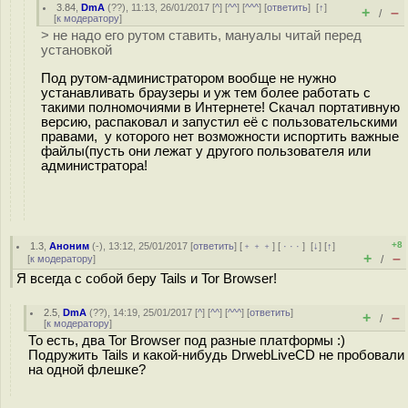
3.84
,
DmA
(
??
), 11:13, 26/01/2017 [
^
] [
^^
] [
^^^
] [
ответить
]
[
↑
]
+
–
/
[
к модератору
]
> не надо его рутом ставить, мануалы читай перед
установкой
Под рутом-администратором вообще не нужно
устанавливать браузеры и уж тем более работать с
такими полномочиями в Интернете! Скачал портативную
версию, распаковал и запустил её с пользовательскими
правами, у которого нет возможности испортить важные
файлы(пусть они лежат у другого пользователя или
администратора!
+8
1.3
,
Аноним
(
-
), 13:12, 25/01/2017 [
ответить
] [
﹢﹢﹢
] [
· · ·
]
[
↓
] [
↑
]
+
–
[
к модератору
]
/
Я всегда с собой беру Tails и Tor Browser!
2.5
,
DmA
(
??
), 14:19, 25/01/2017 [
^
] [
^^
] [
^^^
] [
ответить
]
+
–
/
[
к модератору
]
То есть, два Tor Browser под разные платформы :)
Подружить Tails и какой-нибудь DrwebLiveCD не пробовали
на одной флешке?