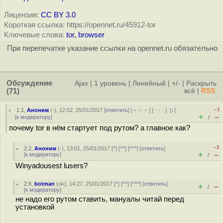
Лицензия:
CC BY 3.0
Короткая ссылка: https://opennet.ru/45912-tor
Ключевые слова:
tor
,
browser
При перепечатке указание ссылки на opennet.ru обязательно
Обсуждение
Ajax
|
1 уровень
|
Линейный
|
+/-
|
Раскрыть
(71)
всё
|
RSS
–1
1.1
,
Аноним
(
-
), 12:52, 25/01/2017 [
ответить
] [
﹢﹢﹢
] [
· · ·
]
[
↓
]
+
–
[
к модератору
]
/
почему tor в нём стартует под рутом? а главное как?
–2
2.2
,
Аноним
(
-
), 13:01, 25/01/2017 [
^
] [
^^
] [
^^^
] [
ответить
]
+
–
[
к модератору
]
/
Winyadousest lusers?
2.6
,
botman
(
ok
), 14:27, 25/01/2017 [
^
] [
^^
] [
^^^
] [
ответить
]
+
–
/
[
к модератору
]
не надо его рутом ставить, мануалы читай перед
установкой