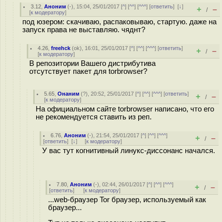
3.12
,
Аноним
(
-
), 15:04, 25/01/2017 [
^
] [
^^
] [
^^^
] [
ответить
]
[
↓
]
+
–
/
[
к модератору
]
под юзером: скачиваю, распаковываю, стартую. даже на
запуск права не выставляю. чяднт?
4.26
,
freehck
(
ok
), 16:01, 25/01/2017 [
^
] [
^^
] [
^^^
] [
ответить
]
+
–
/
[
к модератору
]
В репозитории Вашего дистрибутива
отсутствует пакет для torbrowser?
5.65
,
Онаним
(
?
), 20:52, 25/01/2017 [
^
] [
^^
] [
^^^
] [
ответить
]
+
–
/
[
к модератору
]
На официальном сайте torbrowser написано, что его
не рекомендуется ставить из реп.
6.76
,
Аноним
(
-
), 21:54, 25/01/2017 [
^
] [
^^
] [
^^^
]
+
–
/
[
ответить
]
[
↓
] [
к модератору
]
У вас тут когнитивный линукс-диссонанс начался.
7.80
,
Аноним
(
-
), 02:44, 26/01/2017 [
^
] [
^^
] [
^^^
]
+
–
/
[
ответить
]
[
к модератору
]
...web-браузер Tor браузер, используемый как
браузер...