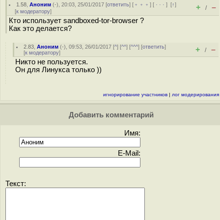
1.58
,
Аноним
(
-
), 20:03, 25/01/2017 [
ответить
] [
﹢﹢﹢
] [
· · ·
]
[
↑
]
+
–
/
[
к модератору
]
Кто использует sandboxed-tor-browser ?
Как это делается?
2.83
,
Аноним
(
-
), 09:53, 26/01/2017 [
^
] [
^^
] [
^^^
] [
ответить
]
+
–
/
[
к модератору
]
Никто не пользуется.
Он для Линукса только ))
игнорирование участников
|
лог модерирования
Добавить комментарий
Имя:
E-Mail:
Текст: