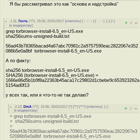
Я бы рассматривал это как "основа и надстройка"
1.11
,
Гость
(
??
), 15:00, 25/01/2017 [
ответить
] [
﹢﹢﹢
] [
· · ·
]
[
↓
] [
↑
]
+
–
/
[
к модератору
]
grep torbrowser-install-6.5_en-US.exe
sha256sums-unsigned-build.txt
56ad43b78365bacad4a67abc70981c2a9757590eac2822067e352
086b5e0a8bf torbrowser-install-6.5_en-US.exe
А по факту:
sha256 torbrowser-install-6.5_en-US.exe
SHA256 (torbrowser-install-6.5_en-US.exe) =
1666e86d5b1b9f8a22363b45aca17c29802d1cbebe9c653923262a
5154ad0f13
у всех так, или я что-то не так делаю?
2.13
,
DmA
(
??
), 15:06, 25/01/2017 [
^
] [
^^
] [
^^^
] [
ответить
]
[
↓
]
+
–
/
[
к модератору
]
> grep torbrowser-install-6.5_en-US.exe
> sha256sums-unsigned-build.txt
>
56ad43b78365bacad4a67abc70981c2a9757590eac2822067e3
52086b5e0a8bf torbrowser-install-6.5_en-US.exe