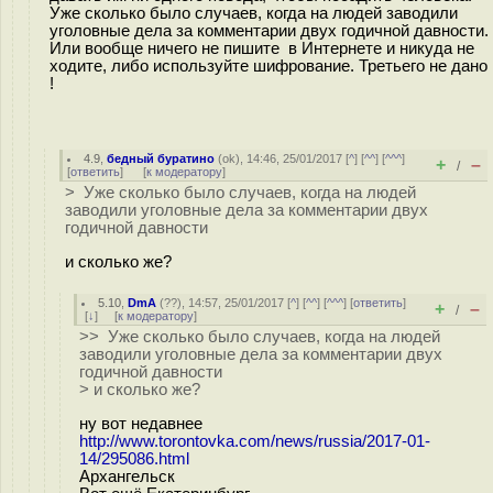
Уже сколько было случаев, когда на людей заводили
уголовные дела за комментарии двух годичной давности.
Или вообще ничего не пишите в Интернете и никуда не
ходите, либо используйте шифрование. Третьего не дано
!
4.9
,
бедный буратино
(
ok
), 14:46, 25/01/2017 [
^
] [
^^
] [
^^^
]
+
–
/
[
ответить
]
[
к модератору
]
> Уже сколько было случаев, когда на людей
заводили уголовные дела за комментарии двух
годичной давности
и сколько же?
5.10
,
DmA
(
??
), 14:57, 25/01/2017 [
^
] [
^^
] [
^^^
] [
ответить
]
+
–
/
[
↓
] [
к модератору
]
>> Уже сколько было случаев, когда на людей
заводили уголовные дела за комментарии двух
годичной давности
> и сколько же?
ну вот недавнее
http://www.torontovka.com/news/russia/2017-01-
14/295086.html
Архангельск