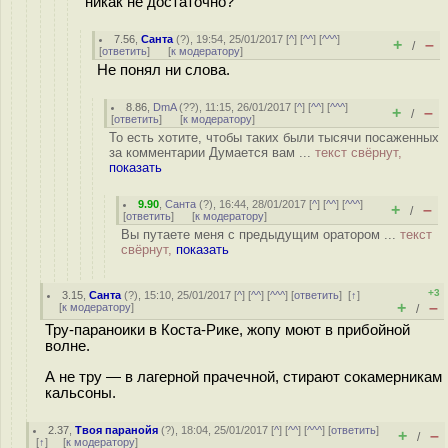
никак не достаточно?
7.56
,
Санта
(
?
), 19:54, 25/01/2017 [
^
] [
^^
] [
^^^
]
+
–
/
[
ответить
]
[
к модератору
]
Не понял ни слова.
8.86
,
DmA
(
??
), 11:15, 26/01/2017 [
^
] [
^^
] [
^^^
]
+
–
/
[
ответить
]
[
к модератору
]
То есть хотите, чтобы таких были тысячи посаженных
за комментарии Думается вам ...
текст свёрнут,
показать
9.90
,
Санта
(
?
), 16:44, 28/01/2017 [
^
] [
^^
] [
^^^
]
+
–
/
[
ответить
]
[
к модератору
]
Вы путаете меня с предыдущим оратором ...
текст
свёрнут,
показать
+3
3.15
,
Санта
(
?
), 15:10, 25/01/2017 [
^
] [
^^
] [
^^^
] [
ответить
]
[
↑
]
+
–
[
к модератору
]
/
Тру-параноики в Коста-Рике, жопу моют в прибойной
волне.
А не тру — в лагерной прачечной, стирают сокамерникам
кальсоны.
2.37
,
Твоя паранойя
(
?
), 18:04, 25/01/2017 [
^
] [
^^
] [
^^^
] [
ответить
]
+
–
/
[
↑
] [
к модератору
]