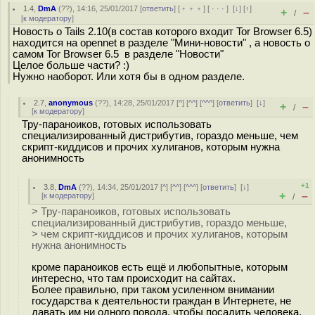
1.4
,
DmA
(
??
), 14:16, 25/01/2017 [
ответить
] [
﹢﹢﹢
] [
· · ·
]
[
↓
] [
↑
]
+
–
/
[
к модератору
]
Новость о Tails 2.10(в состав которого входит Tor Browser 6.5)
находится на opennet в разделе "Мини-новости" , а новость о
самом Tor Browser 6.5 в разделе "Новости"
Целое больше части? :)
Нужно наоборот. Или хотя бы в одном разделе.
2.7
,
anonymous
(
??
), 14:28, 25/01/2017 [
^
] [
^^
] [
^^^
] [
ответить
]
[
↓
]
+
–
/
[
к модератору
]
Тру-параноиков, готовых использовать
специализированный дистрибутив, гораздо меньше, чем
скрипт-киддисов и прочих хулиганов, которым нужна
анонимность
+1
3.8
,
DmA
(
??
), 14:34, 25/01/2017 [
^
] [
^^
] [
^^^
] [
ответить
]
[
↓
]
+
–
[
к модератору
]
/
> Тру-параноиков, готовых использовать
специализированный дистрибутив, гораздо меньше,
> чем скрипт-киддисов и прочих хулиганов, которым
нужна анонимность
кроме параноиков есть ещё и любопытные, которым
интересно, что там происходит на сайтах.
Более правильно, при таком усиленном внимании
государства к деятельности граждан в Интернете, не
давать им ни одного повода, чтобы посадить человека.