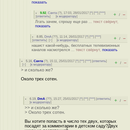
показать
9.92
,
Санта
(
?
), 17:03, 28/01/2017 [
^
] [
^^
] [
^^^
]
+
–
/
[
ответить
]
[
к модератору
]
Лгать зачем, спрошу еще раз ...
текст свёрнут,
показать
8.85
,
DmA
(
??
), 11:14, 26/01/2017 [
^
] [
^^
] [
^^^
]
+
–
/
[
ответить
]
[
↑
] [
к модератору
]
нашист какой-нибудь, бесплатных телевизионных
каналов насмотрелся ...
текст свёрнут,
показать
5.16
,
Санта
(
?
), 15:11, 25/01/2017 [
^
] [
^^
] [
^^^
] [
ответить
]
+
–
/
[
↑
] [
к модератору
]
> и сколько же?
Около трех сотен.
6.19
,
DmA
(
??
), 15:27, 25/01/2017 [
^
] [
^^
] [
^^^
] [
ответить
]
+
–
/
[
к модератору
]
>> и сколько же?
> Около трех сотен.
Вы хотите попасть в число тех двух, которых
посадят за комментарии в детском саду?Двух