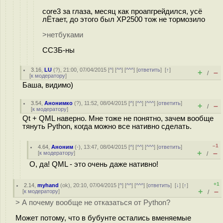
core3 за глаза, месяц как проапгрейдился, усё
лЁтает, до этого был XP2500 тож не тормозило
>нетбуками
ССЗБ-ны
3.16
,
LU
(
?
), 21:00, 07/04/2015 [
^
] [
^^
] [
^^^
] [
ответить
]
[
↑
]
+
–
/
[
к модератору
]
Баша, видимо)
3.54
,
Анонимко
(
?
), 11:52, 08/04/2015 [
^
] [
^^
] [
^^^
] [
ответить
]
+
–
/
[
к модератору
]
Qt + QML наверно. Мне тоже не понятно, зачем вообще
тянуть Python, когда можно все нативно сделать.
–1
4.64
,
Аноним
(
-
), 13:47, 08/04/2015 [
^
] [
^^
] [
^^^
] [
ответить
]
+
–
[
к модератору
]
/
О, да! QML - это очень даже нативно!
+1
2.14
,
myhand
(
ok
), 20:10, 07/04/2015 [
^
] [
^^
] [
^^^
] [
ответить
]
[
↓
] [
↑
]
+
–
[
к модератору
]
/
> А почему вообще не отказаться от Python?
Может потому, что в бубунте остались вменяемые