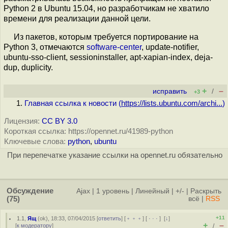
Python 2 в Ubuntu 15.04, но разработчикам не хватило
времени для реализации данной цели.
Из пакетов, которым требуется портирование на
Python 3, отмечаются
software-center
, update-notifier,
ubuntu-sso-client, sessioninstaller, apt-xapian-index, deja-
dup, duplicity.
+
–
исправить
/
+3
Главная ссылка к новости (
https://lists.ubuntu.com/archi...
)
Лицензия:
CC BY 3.0
Короткая ссылка: https://opennet.ru/41989-python
Ключевые слова:
python
,
ubuntu
При перепечатке указание ссылки на opennet.ru обязательно
Обсуждение
Ajax
|
1 уровень
|
Линейный
|
+/-
|
Раскрыть
(75)
всё
|
RSS
+11
1.1
,
Ящ
(
ok
), 18:33, 07/04/2015 [
ответить
] [
﹢﹢﹢
] [
· · ·
]
[
↓
]
+
–
[
к модератору
]
/