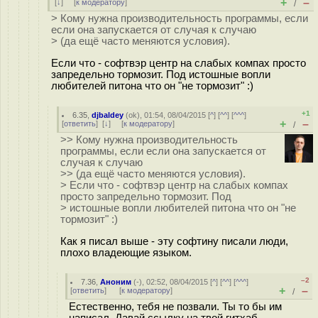
+
–
[
↓
] [
к модератору
]
/
> Кому нужна производительность программы, если
если она запускается от случая к случаю
> (да ещё часто меняются условия).
Если что - софтвэр центр на слабых компах просто
запредельно тормозит. Под истошные вопли
любителей питона что он "не тормозит" :)
+1
6.35
,
djbaldey
(
ok
), 01:54, 08/04/2015 [
^
] [
^^
] [
^^^
]
+
–
[
ответить
]
[
↓
] [
к модератору
]
/
>> Кому нужна производительность
программы, если если она запускается от
случая к случаю
>> (да ещё часто меняются условия).
> Если что - софтвэр центр на слабых компах
просто запредельно тормозит. Под
> истошные вопли любителей питона что он "не
тормозит" :)
Как я писал выше - эту софтину писали люди,
плохо владеющие языком.
–2
7.36
,
Аноним
(
-
), 02:52, 08/04/2015 [
^
] [
^^
] [
^^^
]
+
–
[
ответить
]
[
к модератору
]
/
Естественно, тебя не позвали. Ты то бы им