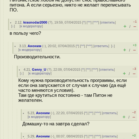
Питонистское лобби не допустит снос православного
питона. А если серьезно, никто не желает переписывать
ПО.
–1
2.12
,
krasnodar2000
(
?
), 19:59, 07/04/2015 [
^
] [
^^
] [
^^^
] [
ответить
]
+
–
[
↓
] [
к модератору
]
/
в пользу чего?
+3
3.13
,
Аноним
(
-
), 20:02, 07/04/2015 [
^
] [
^^
] [
^^^
] [
ответить
]
[
↓
]
+
–
[
к модератору
]
/
Производительности.
–3
4.21
,
Genry_U
(
?
), 22:09, 07/04/2015 [
^
] [
^^
] [
^^^
] [
ответить
]
+
–
[
↓
] [
к модератору
]
/
Кому нужна производительность программы, если
если она запускается от случая к случаю (да ещё
часто меняются условия).
Там где крутиться постоянно - там Питон не
желателен.
–2
5.23
,
Аноним
(
-
), 22:20, 07/04/2015 [
^
] [
^^
] [
^^^
] [
ответить
]
+
–
[
к модератору
]
/
Домашку-то на завтра сделал?
+2
5.29
,
Аноним
(
-
), 00:07, 08/04/2015 [
^
] [
^^
] [
^^^
] [
ответить
]