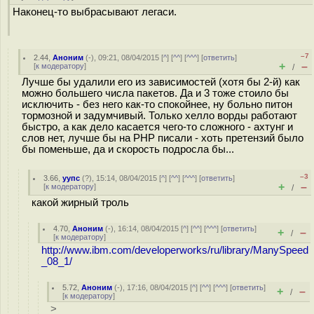
Наконец-то выбрасывают легаси.
–7
2.44
,
Аноним
(
-
), 09:21, 08/04/2015 [
^
] [
^^
] [
^^^
] [
ответить
]
+
–
[
к модератору
]
/
Лучше бы удалили его из зависимостей (хотя бы 2-й) как
можно большего числа пакетов. Да и 3 тоже стоило бы
исключить - без него как-то спокойнее, ну больно питон
тормозной и задумчивый. Только хелло ворды работают
быстро, а как дело касается чего-то сложного - ахтунг и
слов нет, лучше бы на PHP писали - хоть претензий было
бы поменьше, да и скорость подросла бы...
–3
3.66
,
уупс
(
?
), 15:14, 08/04/2015 [
^
] [
^^
] [
^^^
] [
ответить
]
+
–
[
к модератору
]
/
какой жирный троль
4.70
,
Аноним
(
-
), 16:14, 08/04/2015 [
^
] [
^^
] [
^^^
] [
ответить
]
+
–
/
[
к модератору
]
http://www.ibm.com/developerworks/ru/library/ManySpeed
_08_1/
5.72
,
Аноним
(
-
), 17:16, 08/04/2015 [
^
] [
^^
] [
^^^
] [
ответить
]
+
–
/
[
к модератору
]
>