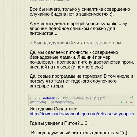
Все бы ничего, только у синаптика совершенно
случайно бидона нет в зависимостях ;).
А уж если сделать apt-get source synaptic... ну
впрочем подобное слишком сложно для
питонистов...
> Вывод вдумчивый читатель сделает сам.
Да, мы сделаем: питонисты - совершенно
безнадежные ламаки. Лишний пример
пожаловал - приписал питону достоинства проги,
писаной на плюсах (и немного сях).
Да, севые программы не тормозят. В том числе и
потому что там нет гадского слоупочного
интерпретатора.
+2
7.58
,
debdeb
(
?
), 12:15, 08/04/2015 [
^
] [
^^
] [
^^^
]
+
–
[
ответить
]
[
к модератору
]
/
Исходники Синаптика:
http://download.savannah.gnu.org/releases/synaptic/
Где вы увидели Питон?... С++.
"Вывод вдумчивый читатель сделает сам."(ц)