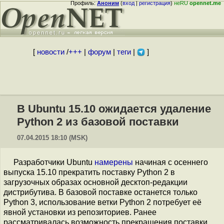
Профиль:
Аноним
(
вход
|
регистрация
)
неRU
opennet.me
[
новости
/
+++
|
форум
|
теги
|
]
В Ubuntu 15.10 ожидается удаление
Python 2 из базовой поставки
07.04.2015 18:10 (MSK)
Разработчики Ubuntu
намерены
начиная с осеннего
выпуска 15.10 прекратить поставку Python 2 в
загрузочных образах основной десктоп-редакции
дистрибутива. В базовой поставке останется только
Python 3, использование ветки Python 2 потребует её
явной установки из репозиториев. Ранее
рассматривалась возможность прекращения поставки