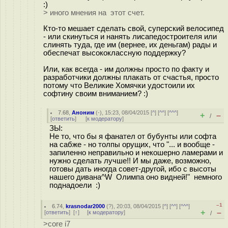
:)
> иного мнения на этот счет.
Кто-то мешает сделать свой, суперский велосипед
- или скинуться и нанять лисапедостроителя или
слинять туда, где им (вернее, их деньгам) рады и
обеспечат высококлассную поддержку?
Или, как всегда - им должны просто по факту и
разработчики должны плакать от счастья, просто
потому что Великие Хомячки удостоили их
софтину своим вниманием? :)
7.68
,
Аноним
(
-
), 15:23, 08/04/2015 [
^
] [
^^
] [
^^^
]
+
–
/
[
ответить
]
[
к модератору
]
ЗЫ:
Не то, что бы я фанател от бубунты или софта
на сабже - но толпы орущих, что "... и вообще -
запиленно неправильно и некошерно ламерами и
нужно сделать лучше!! И мы даже, возможно,
готовы дать иногда совет-другой, ибо с высоты
нашего дивана^W Олимпа оно видней!" немного
поднадоели :)
–1
6.74
,
krasnodar2000
(
?
), 20:03, 08/04/2015 [
^
] [
^^
] [
^^^
]
+
–
[
ответить
]
[
↑
] [
к модератору
]
/
>core i7