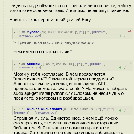
Глядя на код software-center - писали либо новички, либо у
кого это не основной язык. И видимо перепишут такие же.
Новость - как серпом по яйцам, ей Богу...
–1
3.38
,
myhand
(
ok
), 03:13, 08/04/2015 [
^
] [
^^
] [
^^^
] [
ответить
]
+
–
[
к модератору
]
/
> Третий пока костляв и неудобоварим.
Чем именно он так костляв?
–3
3.39
,
Аноним
(
-
), 06:06, 08/04/2015 [
^
] [
^^
] [
^^^
] [
ответить
]
+
–
[
к модератору
]
/
Мозги у тебя костлявые. В чём проявляется
"пластичность"? Сами такой термин придумали?
А новость чем не угодила, используешь API,
предоставляемое software-center? Не можешь набрать
sudo apt-get install python2.7? Словом, не неси чушь о
предмете, в котором не разбираешься.
3.71
,
Филипп Филиппович
(
ok
), 16:54, 08/04/2015 [
^
] [
^^
] [
^^^
]
+
–
/
[
ответить
]
[
к модератору
]
Странная мысль. Единственное, в чём ещё можно
его упрекнуть, это меньшее количество сторонних
библиотек. Всё остальное намного красивее в
тройке. Хотя лично я до сих пор иногда забываю, что