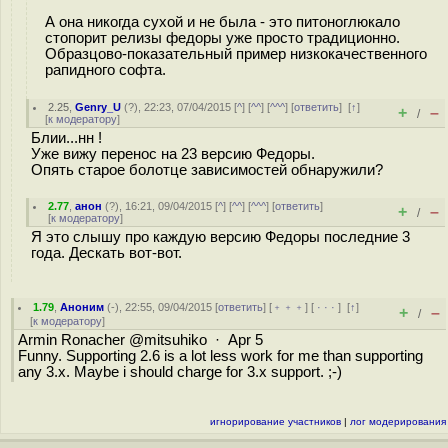
А она никогда сухой и не была - это питоноглюкало
стопорит релизы федоры уже просто традиционно.
Образцово-показательный пример низкокачественного
рапидного софта.
2.25
,
Genry_U
(
?
), 22:23, 07/04/2015 [
^
] [
^^
] [
^^^
] [
ответить
]
[
↑
]
+
–
/
[
к модератору
]
Блии...нн !
Уже вижу перенос на 23 версию Федоры.
Опять старое болотце зависимостей обнаружили?
2.77
,
анон
(
?
), 16:21, 09/04/2015 [
^
] [
^^
] [
^^^
] [
ответить
]
+
–
/
[
к модератору
]
Я это слышу про каждую версию Федоры последние 3
года. Дескать вот-вот.
1.79
,
Аноним
(
-
), 22:55, 09/04/2015 [
ответить
] [
﹢﹢﹢
] [
· · ·
]
[
↑
]
+
–
/
[
к модератору
]
Armin Ronacher @mitsuhiko · Apr 5
Funny. Supporting 2.6 is a lot less work for me than supporting
any 3.x. Maybe i should charge for 3.x support. ;-)
игнорирование участников
|
лог модерирования