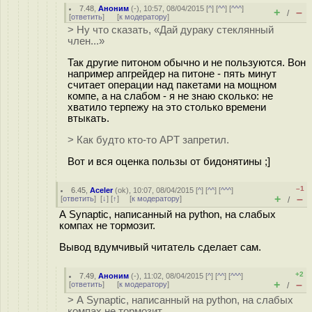
7.48
,
Аноним
(
-
), 10:57, 08/04/2015 [
^
] [
^^
] [
^^^
]
+
–
/
[
ответить
]
[
к модератору
]
> Ну что сказать, «Дай дyраку стеклянный
член...»
Так другие питоном обычно и не пользуются. Вон
например апгрейдер на питоне - пять минут
считает операции над пакетами на мощном
компе, а на слабом - я не знаю сколько: не
хватило терпежу на это столько времени
втыкать.
> Как будто кто-то APT запретил.
Вот и вся оценка пользы от бидонятины ;]
–1
6.45
,
Aceler
(
ok
), 10:07, 08/04/2015 [
^
] [
^^
] [
^^^
]
+
–
[
ответить
]
[
↓
] [
↑
] [
к модератору
]
/
А Synaptic, написанный на python, на слабых
компах не тормозит.
Вывод вдумчивый читатель сделает сам.
+2
7.49
,
Аноним
(
-
), 11:02, 08/04/2015 [
^
] [
^^
] [
^^^
]
+
–
[
ответить
]
[
к модератору
]
/
> А Synaptic, написанный на python, на слабых
компах не тормозит.