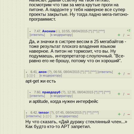
написал. Давай ссылку на твой гитхаб,
посмотрим что там за мега крутые проги на
питоне. А пардонте у тебя наверное все супер
проекты закрытые. Ну тогда ладно мега-питоно-
программист.
+2
7.47
,
Аноним
(
-
), 10:55, 08/04/2015 [
^
] [
^^
] [
^^^
]
+
–
[
ответить
]
[
к модератору
]
/
Да, и значки в систрее весом в 25 мегабайтов -
тоже результат плохого владения языком
наверное. А питон не тормозит, что вы. Ну
подумаешь, интерпретатор слоупочный. "Все-
равно его не брошу, потому что он хороший".
6.41
,
анон
(
?
), 06:56, 08/04/2015 [
^
] [
^^
] [
^^^
] [
ответить
]
+
–
/
[
↓
] [
↑
] [
к модератору
]
apt-get жи есть
7.60
,
правдоруб
(
?
), 12:35, 08/04/2015 [
^
] [
^^
] [
^^^
]
+
–
/
[
ответить
]
[
к модератору
]
и aptitude, когда нужен интерфейс
6.42
,
tensor
(
?
), 07:45, 08/04/2015 [
^
] [
^^
] [
^^^
]
+
–
/
[
ответить
]
[
↓
] [
↑
] [
к модератору
]
Ну что сказать, «Дай дураку стеклянный член...»
Как будто кто-то APT запретил.