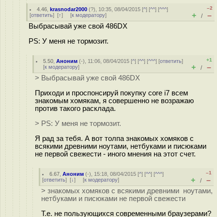
–2
4.46
,
krasnodar2000
(
?
), 10:35, 08/04/2015 [
^
] [
^^
] [
^^^
]
+
–
[
ответить
]
[
↑
] [
к модератору
]
/
Выбрасывай уже свой 486DX
PS: У меня не тормозит.
+1
5.50
,
Аноним
(
-
), 11:06, 08/04/2015 [
^
] [
^^
] [
^^^
] [
ответить
]
+
–
[
к модератору
]
/
> Выбрасывай уже свой 486DX
Приходи и проспонсируй покупку core i7 всем
знакомым хомякам, я совершенно не возражаю
против такого расклада.
> PS: У меня не тормозит.
Я рад за тебя. А вот толпа знакомых хомяков с
всякими древними ноутами, нетбуками и писюками
не первой свежести - иного мнения на этот счет.
–1
6.67
,
Аноним
(
-
), 15:18, 08/04/2015 [
^
] [
^^
] [
^^^
]
+
–
[
ответить
]
[
↓
] [
к модератору
]
/
> знакомых хомяков с всякими древними ноутами,
нетбуками и писюками не первой свежести
Т.е. не пользующихся современными браузерами?