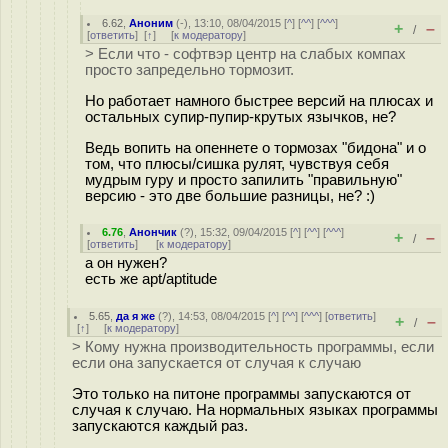
6.62
,
Аноним
(
-
), 13:10, 08/04/2015 [
^
] [
^^
] [
^^^
]
+
–
/
[
ответить
]
[
↑
] [
к модератору
]
> Если что - софтвэр центр на слабых компах
просто запредельно тормозит.
Но работает намного быстрее версий на плюсах и
остальных супир-пупир-крутых язычков, не?
Ведь вопить на опеннете о тормозах "бидона" и о
том, что плюсы/сишка рулят, чувствуя себя
мудрым гуру и просто запилить "правильную"
версию - это две большие разницы, не? :)
6.76
,
Анончик
(
?
), 15:32, 09/04/2015 [
^
] [
^^
] [
^^^
]
+
–
/
[
ответить
]
[
к модератору
]
а он нужен?
есть же apt/aptitude
5.65
,
да я же
(
?
), 14:53, 08/04/2015 [
^
] [
^^
] [
^^^
] [
ответить
]
+
–
/
[
↑
] [
к модератору
]
> Кому нужна производительность программы, если
если она запускается от случая к случаю
Это только на питоне программы запускаются от
случая к случаю. На нормальных языках программы
запускаются каждый раз.