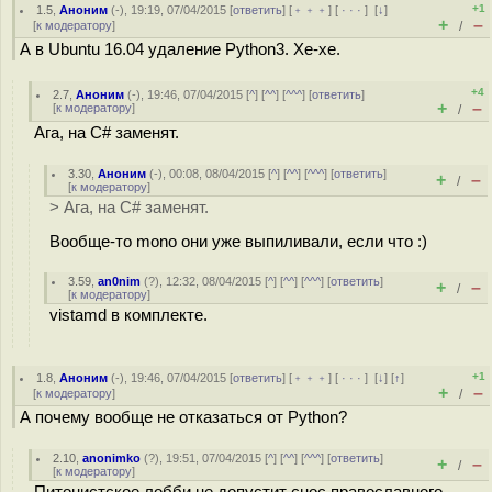
+1
1.5
,
Аноним
(
-
), 19:19, 07/04/2015 [
ответить
] [
﹢﹢﹢
] [
· · ·
]
[
↓
]
+
–
[
к модератору
]
/
А в Ubuntu 16.04 удаление Python3. Хе-хе.
+4
2.7
,
Аноним
(
-
), 19:46, 07/04/2015 [
^
] [
^^
] [
^^^
] [
ответить
]
+
–
[
к модератору
]
/
Ага, на C# заменят.
3.30
,
Аноним
(
-
), 00:08, 08/04/2015 [
^
] [
^^
] [
^^^
] [
ответить
]
+
–
/
[
к модератору
]
> Ага, на C# заменят.
Вообще-то mono они уже выпиливали, если что :)
3.59
,
an0nim
(
?
), 12:32, 08/04/2015 [
^
] [
^^
] [
^^^
] [
ответить
]
+
–
/
[
к модератору
]
vistamd в комплекте.
+1
1.8
,
Аноним
(
-
), 19:46, 07/04/2015 [
ответить
] [
﹢﹢﹢
] [
· · ·
]
[
↓
] [
↑
]
+
–
[
к модератору
]
/
А почему вообще не отказаться от Python?
2.10
,
anonimko
(
?
), 19:51, 07/04/2015 [
^
] [
^^
] [
^^^
] [
ответить
]
+
–
/
[
к модератору
]