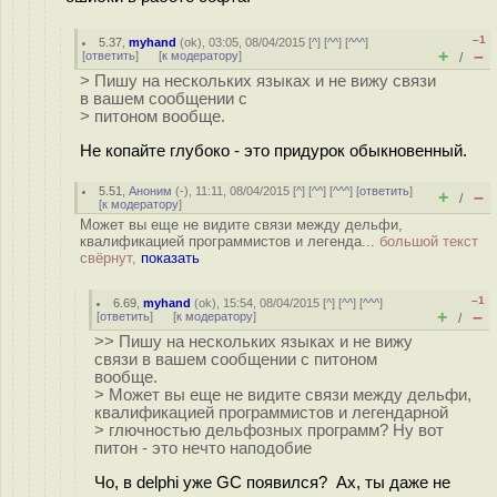
–1
5.37
,
myhand
(
ok
), 03:05, 08/04/2015 [
^
] [
^^
] [
^^^
]
+
–
[
ответить
]
[
к модератору
]
/
> Пишу на нескольких языках и не вижу связи
в вашем сообщении с
> питоном вообще.
Не копайте глубоко - это придурок обыкновенный.
5.51
,
Аноним
(
-
), 11:11, 08/04/2015 [
^
] [
^^
] [
^^^
] [
ответить
]
+
–
/
[
к модератору
]
Может вы еще не видите связи между дельфи,
квалификацией программистов и легенда...
большой текст
свёрнут,
показать
–1
6.69
,
myhand
(
ok
), 15:54, 08/04/2015 [
^
] [
^^
] [
^^^
]
+
–
[
ответить
]
[
к модератору
]
/
>> Пишу на нескольких языках и не вижу
связи в вашем сообщении с питоном
вообще.
> Может вы еще не видите связи между дельфи,
квалификацией программистов и легендарной
> глючностью дельфозных программ? Ну вот
питон - это нечто наподобие
Чо, в delphi уже GC появился? Ах, ты даже не