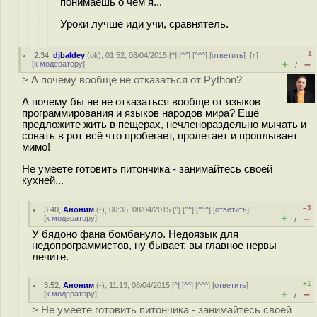
понимаешь о чем я...
Уроки лучше иди учи, сравнятель.
–1
2.34
,
djbaldey
(
ok
), 01:52, 08/04/2015 [
^
] [
^^
] [
^^^
] [
ответить
]
[
↑
]
+
–
[
к модератору
]
/
> А почему вообще не отказаться от Python?
А почему бы не не отказаться вообще от языков
программирования и языков народов мира? Ещё
предложите жить в пещерах, нечленораздельно мычать и
совать в рот всё что пробегает, пролетает и проплывает
мимо!
Не умеете готовить питончика - занимайтесь своей
кухней...
–3
3.40
,
Аноним
(
-
), 06:35, 08/04/2015 [
^
] [
^^
] [
^^^
] [
ответить
]
+
–
[
к модератору
]
/
У бядоно фана бомбануло. Недоязык для
недопрограммистов, ну бывает, вы главное нервы
лечите.
+1
3.52
,
Аноним
(
-
), 11:13, 08/04/2015 [
^
] [
^^
] [
^^^
] [
ответить
]
+
–
[
к модератору
]
/
> Не умеете готовить питончика - занимайтесь своей