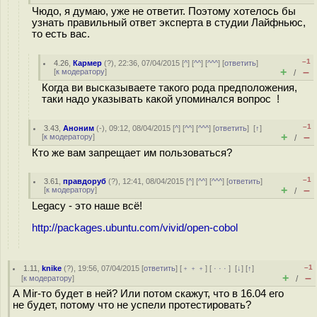
Чюдо, я думаю, уже не ответит. Поэтому хотелось бы
узнать правильный ответ эксперта в студии Лайфньюс,
то есть вас.
–1
4.26
,
Кармер
(
?
), 22:36, 07/04/2015 [
^
] [
^^
] [
^^^
] [
ответить
]
+
–
[
к модератору
]
/
Когда ви высказываете такого рода предположения,
таки надо указывать какой упоминался вопрос !
–1
3.43
,
Аноним
(
-
), 09:12, 08/04/2015 [
^
] [
^^
] [
^^^
] [
ответить
]
[
↑
]
+
–
[
к модератору
]
/
Кто же вам запрещает им пользоваться?
–1
3.61
,
правдоруб
(
?
), 12:41, 08/04/2015 [
^
] [
^^
] [
^^^
] [
ответить
]
+
–
[
к модератору
]
/
Legacy - это наше всё!
http://packages.ubuntu.com/vivid/open-cobol
–1
1.11
,
knike
(
?
), 19:56, 07/04/2015 [
ответить
] [
﹢﹢﹢
] [
· · ·
]
[
↓
] [
↑
]
+
–
[
к модератору
]
/
А Mir-то будет в ней? Или потом скажут, что в 16.04 его
не будет, потому что не успели протестировать?