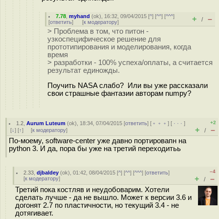
7.78
,
myhand
(
ok
), 16:32, 09/04/2015 [
^
] [
^^
] [
^^^
]
+
–
/
[
ответить
]
[
к модератору
]
> Проблема в том, что питон -
узкоспецифическое решение для
прототипирования и моделирования, когда
время
> разработки - 100% успеха/оплаты, а считается
результат единожды.
Поучить NASA слабо? Или вы уже рассказали
свои страшные фантазии авторам numpy?
+2
1.2
,
Aurum Luteum
(
ok
), 18:34, 07/04/2015 [
ответить
] [
﹢﹢﹢
] [
· · ·
]
+
–
[
↓
] [
↑
] [
к модератору
]
/
По-моему, software-center уже давно портировапн на
python 3. И да, пора бы уже на третий переходитьь
–4
2.33
,
djbaldey
(
ok
), 01:42, 08/04/2015 [
^
] [
^^
] [
^^^
] [
ответить
]
+
–
[
к модератору
]
/
Третий пока костляв и неудобоварим. Хотели
сделать лучше - да не вышло. Может к версии 3.6 и
догонят 2.7 по пластичности, но текущий 3.4 - не
дотягивает.