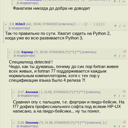
+
–
/
[
к модератору
]
Фанатизм никогда до добра не доводит
1.9
,
th3m3
(
ok
), 19:46, 07/04/2015 [
ответить
] [
﹢﹢﹢
] [
· · ·
]
[
↓
] [
↑
]
+
–
/
[
к модератору
]
Так-то правильно по сути. Хватит сидеть на Python 2,
когда уже во всю развивается Python 3.
–2
2.15
,
Кармер
(
?
), 20:40, 07/04/2015 [
^
] [
^^
] [
^^^
] [
ответить
]
+
–
[
к модератору
]
/
Специализд detected !
Чюдо, как ты думаешь, почему до сих пор fortran живее
всех живых, и fortran 77 поддерживается каждым
нормальным компиллятором, хотя с тех пор у
спецификации языка было 4 релиза ?!
+2
3.17
,
Аноним
(
-
), 21:05, 07/04/2015 [
^
] [
^^
] [
^^^
] [
ответить
]
+
–
[
к модератору
]
/
Сравнил опу с пальцем, т.е. фортран и гвидо-бейсик. На
f77 дофига профессиального софта под всякие HP-UX
написано, а на гвидо-бейсики... ну ты понял.
–1
3.19
,
Ононим
(
?
), 21:58, 07/04/2015 [
^
] [
^^
] [
^^^
] [
ответить
]
[
↓
]
+
–
[
к модератору
]
/