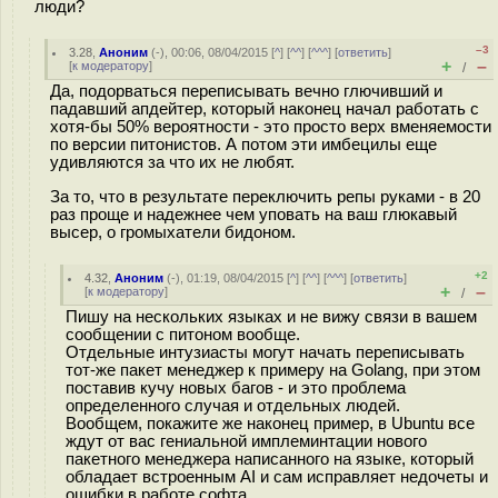
люди?
–3
3.28
,
Аноним
(
-
), 00:06, 08/04/2015 [
^
] [
^^
] [
^^^
] [
ответить
]
+
–
[
к модератору
]
/
Да, подорваться переписывать вечно глючивший и
падавший апдейтер, который наконец начал работать с
хотя-бы 50% вероятности - это просто верх вменяемости
по версии питонистов. А потом эти имбецилы еще
удивляются за что их не любят.
За то, что в результате переключить репы руками - в 20
раз проще и надежнее чем уповать на ваш глюкавый
выcep, о громыхатели бидоном.
+2
4.32
,
Аноним
(
-
), 01:19, 08/04/2015 [
^
] [
^^
] [
^^^
] [
ответить
]
+
–
[
к модератору
]
/
Пишу на нескольких языках и не вижу связи в вашем
сообщении с питоном вообще.
Отдельные интузиасты могут начать переписывать
тот-же пакет менеджер к примеру на Golang, при этом
поставив кучу новых багов - и это проблема
определенного случая и отдельных людей.
Вообщем, покажите же наконец пример, в Ubuntu все
ждут от вас гениальной имплеминтации нового
пакетного менеджера написанного на языке, который
обладает встроенным AI и сам исправляет недочеты и
ошибки в работе софта.