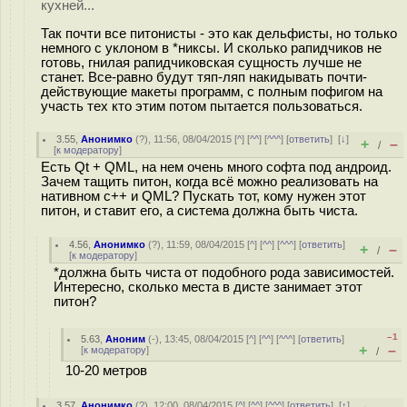
кухней...
Так почти все питонисты - это как дельфисты, но только
немного с уклоном в *никсы. И сколько рапидчиков не
готовь, гнилая рапидчиковская сущность лучше не
станет. Все-равно будут тяп-ляп накидывать почти-
действующие макеты программ, с полным пофигом на
участь тех кто этим потом пытается пользоваться.
3.55
,
Анонимко
(
?
), 11:56, 08/04/2015 [
^
] [
^^
] [
^^^
] [
ответить
]
[
↓
]
+
–
/
[
к модератору
]
Есть Qt + QML, на нем очень много софта под андроид.
Зачем тащить питон, когда всё можно реализовать на
нативном с++ и QML? Пускать тот, кому нужен этот
питон, и ставит его, а система должна быть чиста.
4.56
,
Анонимко
(
?
), 11:59, 08/04/2015 [
^
] [
^^
] [
^^^
] [
ответить
]
+
–
/
[
к модератору
]
*должна быть чиста от подобного рода зависимостей.
Интересно, сколько места в дисте занимает этот
питон?
–1
5.63
,
Аноним
(
-
), 13:45, 08/04/2015 [
^
] [
^^
] [
^^^
] [
ответить
]
+
–
[
к модератору
]
/
10-20 метров
3.57
,
Анонимко
(
?
), 12:00, 08/04/2015 [
^
] [
^^
] [
^^^
] [
ответить
]
[
↑
]