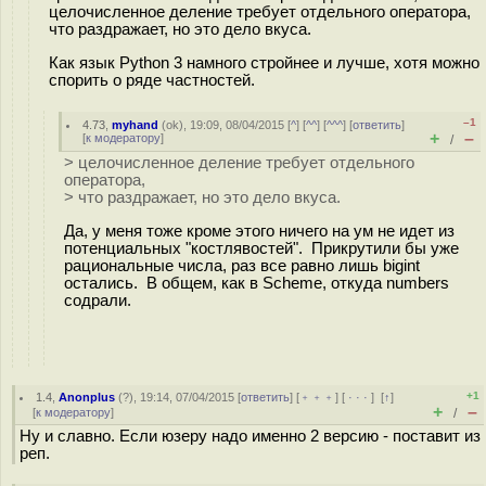
целочисленное деление требует отдельного оператора,
что раздражает, но это дело вкуса.
Как язык Python 3 намного стройнее и лучше, хотя можно
спорить о ряде частностей.
–1
4.73
,
myhand
(
ok
), 19:09, 08/04/2015 [
^
] [
^^
] [
^^^
] [
ответить
]
+
–
[
к модератору
]
/
> целочисленное деление требует отдельного
оператора,
> что раздражает, но это дело вкуса.
Да, у меня тоже кроме этого ничего на ум не идет из
потенциальных "костлявостей". Прикрутили бы уже
рациональные числа, раз все равно лишь bigint
остались. В общем, как в Scheme, откуда numbers
содрали.
+1
1.4
,
Anonplus
(
?
), 19:14, 07/04/2015 [
ответить
] [
﹢﹢﹢
] [
· · ·
]
[
↑
]
+
–
[
к модератору
]
/
Ну и славно. Если юзеру надо именно 2 версию - поставит из
реп.