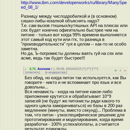
http://www.ibm.com/developerworks/ru/library/ManySpe
ed_08_1/
Разницу между числодробилкой и (в основном)
сишко-либы-юзалкой объяснять надо?
Т.е. сам вызов гткшных/кутяшных API на плюсах или
сях будет конечно офигительно быстрее чем на
питоне - только вот когда 99% времени выполняется
этот самый код кути или гтк, то разница в
"производительности" гуя в целом -- как-то не особо
заметна.
Но да, Ъ-погромисты должны ваять гуй на сях или
асме, ведь так будет быстрее!!!
6.75
,
Аноним
(
-
), 09:08, 09/04/2015 [
^
] [
^^
] [
^^^
]
+
–
/
[
ответить
]
[
к модератору
]
Без обид, но когда питон так используется, как Вы
говорите - никто и не вспоминает про язык и все
довольны...
Вся ненависть - когда на питоне какое-либо
приложение крутится и обрабатывает 10^9
записей (не будут же питонисты ради какого-то
одного цикла заморачиваться) из базы в 200 раз
медленнее (минуты, вместо секунд)... Проблема в
том, что питон - узкоспецифическое решение для
прототипирования и моделирования, когда время
разработки - 100% успеха/оплаты, а считается
результат единожды.