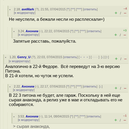
–4
2.18
,
aveMark
(
?
), 21:55, 07/04/2015 [
^
] [
^^
] [
^^^
] [
ответить
]
+
–
[
к модератору
]
/
Не неуспели, а бежали несли но расплескали=)
+3
3.24
,
Аноним
(
-
), 22:22, 07/04/2015 [
^
] [
^^
] [
^^^
] [
ответить
]
+
–
[
к модератору
]
/
Запятые расставь, пожалуйста.
1.20
,
Genry_U
(
?
), 22:03, 07/04/2015 [
ответить
] [
﹢﹢﹢
] [
· · ·
]
[
↓
] [
↑
]
+
–
/
[
к модератору
]
Аналогично в 22-й Федоре. Всё переведут на 3-ю версию
Питона.
В 21-й хотели, но чуток не успели.
2.22
,
Аноним
(
-
), 22:17, 07/04/2015 [
^
] [
^^
] [
^^^
] [
ответить
]
[
↓
]
+
–
/
[
к модератору
]
В 22 3 питона не будет, але гараж. Поскольку в ней еще
сырая анаконда, а релиз уже в мае и откладывать его не
собираются.
–1
3.53
,
Аноним
(
-
), 11:14, 08/04/2015 [
^
] [
^^
] [
^^^
] [
ответить
]
+
–
[
к модератору
]
/
> сырая анаконда,