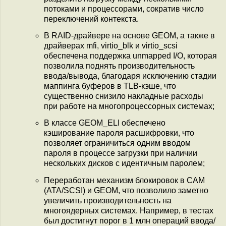
потоками и процессорами, сократив число
переключений контекста.
В RAID-драйвере на основе GEOM, а также в
драйверах mfi, virtio_blk и virtio_scsi
обеспечена поддержка unmapped I/O, которая
позволила поднять производительность
ввода/вывода, благодаря исключению стадии
маппинга буферов в TLB-кэше, что
существенно снизило накладные расходы
при работе на многопроцессорных системах;
В классе GEOM_ELI обеспечено
кэширование пароля расшифровки, что
позволяет ограничиться одним вводом
пароля в процессе загрузки при наличии
нескольких дисков с идентичным паролем;
Переработан механизм блокировок в CAM
(ATA/SCSI) и GEOM, что позволило заметно
увеличить производительность на
многоядерных системах. Например, в тестах
был достигнут порог в 1 млн операций ввода/