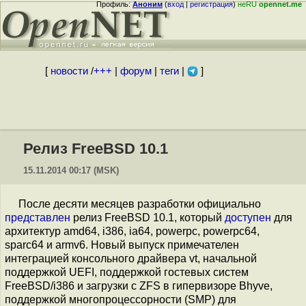
Профиль:
Аноним
(
вход
|
регистрация
)
неRU
opennet.me
[
новости
/
+++
|
форум
|
теги
|
]
Релиз FreeBSD 10.1
15.11.2014 00:17 (MSK)
После десяти месяцев разработки официально
представлен
релиз FreeBSD 10.1, который
доступен
для
архитектур amd64, i386, ia64, powerpc, powerpc64,
sparc64 и armv6. Новый выпуск примечателен
интеграцией консольного драйвера vt, начальной
поддержкой UEFI, поддержкой гостевых систем
FreeBSD/i386 и загрузки с ZFS в гипервизоре Bhyve,
поддержкой многопроцессорности (SMP) для