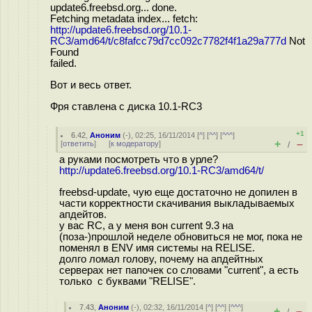
update6.freebsd.org... done.
Fetching metadata index... fetch:
http://update6.freebsd.org/10.1-
RC3/amd64/t/c8fafcc79d7cc092c7782f4f1a29a777d
Not
Found
failed.
Вот и весь ответ.
Фря ставлена с диска 10.1-RC3
+1
6.42
,
Аноним
(
-
), 02:25, 16/11/2014 [
^
] [
^^
] [
^^^
]
+
–
[
ответить
]
[
к модератору
]
/
а руками посмотреть что в урле?
http://update6.freebsd.org/10.1-RC3/amd64/t/
freebsd-update, чую еще достаточно не допилен в
части корректности скачивания выкладываемых
апдейтов.
у вас RC, а у меня вон current 9.3 на
(поза-)прошлой неделе обновиться не мог, пока не
поменял в ENV имя системы на RELISE.
долго ломал голову, почему на апдейтных
серверах нет папочек со словами "current", а есть
только с буквами "RELISE".
7.43
,
Аноним
(
-
), 02:32, 16/11/2014 [
^
] [
^^
] [
^^^
]
+
–