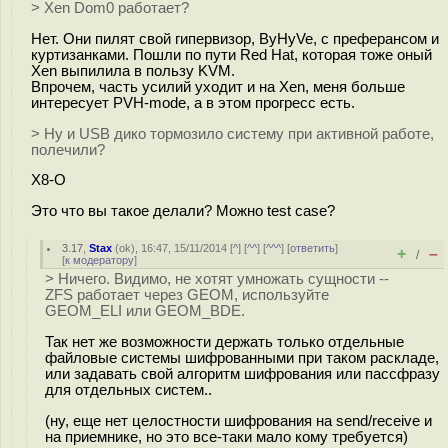
> Xen Dom0 работает?
Нет. Они пилят свой гипервизор, ByHyVe, с преферансом и
куртизанками. Пошли по пути Red Hat, которая тоже оный
Xen выпилила в пользу KVM.
Впрочем, часть усилий уходит и на Xen, меня больше
интересует PVH-mode, а в этом прогресс есть.
> Ну и USB дико тормозило систему при активной работе,
полечили?
X8-O
Это что вы такое делали? Можно test case?
3.17
,
Stax
(
ok
), 16:47, 15/11/2014 [
^
] [
^^
] [
^^^
] [
ответить
]
+
–
/
[
к модератору
]
> Ничего. Видимо, не хотят умножать сущности --
ZFS работает через GEOM, используйте
GEOM_ELI или GEOM_BDE.
Так нет же возможности держать только отдельные
файловые системы шифрованными при таком раскладе,
или задавать свой алгоритм шифрования или пассфразу
для отдельных систем..
(ну, еще нет целостности шифрования на send/receive и
на приемнике, но это все-таки мало кому требуется)