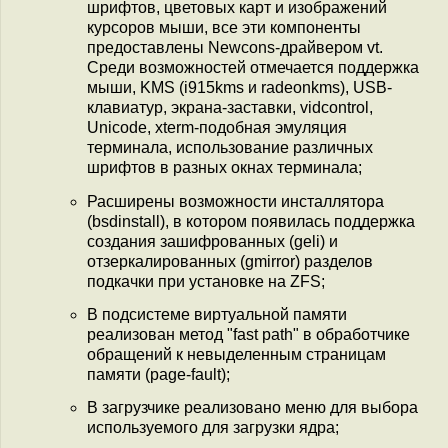
шрифтов, цветовых карт и изображений
курсоров мыши, все эти компоненты
предоставлены Newcons-драйвером vt.
Среди возможностей отмечается поддержка
мыши, KMS (i915kms и radeonkms), USB-
клавиатур, экрана-заставки, vidcontrol,
Unicode, xterm-подобная эмуляция
терминала, использование различных
шрифтов в разных окнах терминала;
Расширены возможности инсталлятора
(bsdinstall), в котором появилась поддержка
создания зашифрованных (geli) и
отзеркалированных (gmirror) разделов
подкачки при установке на ZFS;
В подсистеме виртуальной памяти
реализован метод "fast path" в обработчике
обращений к невыделенным страницам
памяти (page-fault);
В загрузчике реализовано меню для выбора
используемого для загрузки ядра;