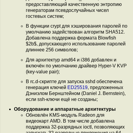
предоставляющий качественную энтропию
генераторам псевдослучайных чисел
гостевых систем;
В функции crypt для хэширования паролей по
умолчанию задействован алгоритм SHA512.
Добавлена поддержка формата Blowfish
$2b$, допускающего использование паролей
длиннее 256 символов;
Для архитектур amd64 и i386 добавлен и
включён по умолчанию драйвер Hyper-V KVP
(key-value pair);
В rc.d-скрипте для запуска sshd обеспечена
генерация ключей
ED25519
, предложенных
Дэниэлом Бернштейном (Daniel J. Bernstein),
если ssh-ключи ещё не созданы;
Оборудование и аппаратные архитектуры
Обновлён KMS-модуль Radeon для
видеокарт AMD. В том числе добавлена
поддержка 32-разрядных ioctl, позволяющих
запускать 32-разрядные приложения на 64-