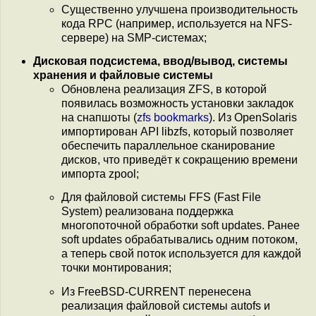
Существенно улучшена производительность
кода RPC (например, используется на NFS-
сервере) на SMP-системах;
Дисковая подсистема, ввод/вывод, системы
хранения и файловые системы
Обновлена реализация ZFS, в которой
появилась возможность установки закладок
на снапшоты (
zfs bookmarks
). Из OpenSolaris
импортирован API libzfs, который позволяет
обеспечить параллельное сканирование
дисков, что приведёт к сокращению времени
импорта zpool;
Для файловой системы FFS (Fast File
System) реализована поддержка
многопоточной обработки soft updates. Ранее
soft updates обрабатывались одним потоком,
а теперь свой поток используется для каждой
точки монтирования;
Из FreeBSD-CURRENT перенесена
реализация файловой системы autofs и