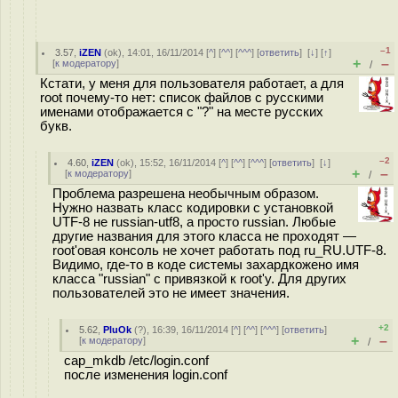
–1
3.57
,
iZEN
(
ok
), 14:01, 16/11/2014 [
^
] [
^^
] [
^^^
] [
ответить
]
[
↓
] [
↑
]
+
–
[
к модератору
]
/
Кстати, у меня для пользователя работает, а для
root почему-то нет: список файлов с русскими
именами отображается с "?" на месте русских
букв.
–2
4.60
,
iZEN
(
ok
), 15:52, 16/11/2014 [
^
] [
^^
] [
^^^
] [
ответить
]
[
↓
]
+
–
[
к модератору
]
/
Проблема разрешена необычным образом.
Нужно назвать класс кодировки с установкой
UTF-8 не russian-utf8, а просто russian. Любые
другие названия для этого класса не проходят —
root'овая консоль не хочет работать под ru_RU.UTF-8.
Видимо, где-то в коде системы захардкожено имя
класса "russian" с привязкой к root'у. Для других
пользователей это не имеет значения.
+2
5.62
,
PluOk
(
?
), 16:39, 16/11/2014 [
^
] [
^^
] [
^^^
] [
ответить
]
+
–
[
к модератору
]
/
cap_mkdb /etc/login.conf
после изменения login.conf