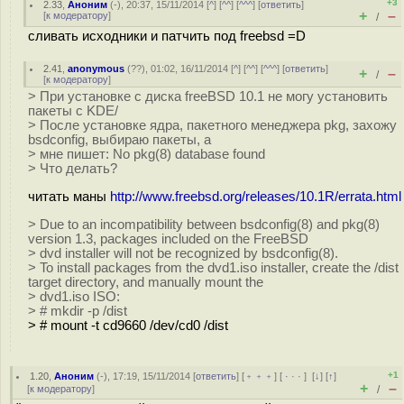
+3
2.33
,
Аноним
(
-
), 20:37, 15/11/2014 [
^
] [
^^
] [
^^^
] [
ответить
]
+
–
[
к модератору
]
/
сливать исходники и патчить под freebsd =D
2.41
,
anonymous
(
??
), 01:02, 16/11/2014 [
^
] [
^^
] [
^^^
] [
ответить
]
+
–
/
[
к модератору
]
> При установке с диска freeBSD 10.1 не могу установить
пакеты с KDE/
> После установке ядра, пакетного менеджера pkg, захожу
bsdconfig, выбираю пакеты, а
> мне пишет: No pkg(8) database found
> Что делать?
читать маны
http://www.freebsd.org/releases/10.1R/errata.html
> Due to an incompatibility between bsdconfig(8) and pkg(8)
version 1.3, packages included on the FreeBSD
> dvd installer will not be recognized by bsdconfig(8).
> To install packages from the dvd1.iso installer, create the /dist
target directory, and manually mount the
> dvd1.iso ISO:
> # mkdir -p /dist
> # mount -t cd9660 /dev/cd0 /dist
+1
1.20
,
Аноним
(
-
), 17:19, 15/11/2014 [
ответить
] [
﹢﹢﹢
] [
· · ·
]
[
↓
] [
↑
]
+
–
[
к модератору
]
/