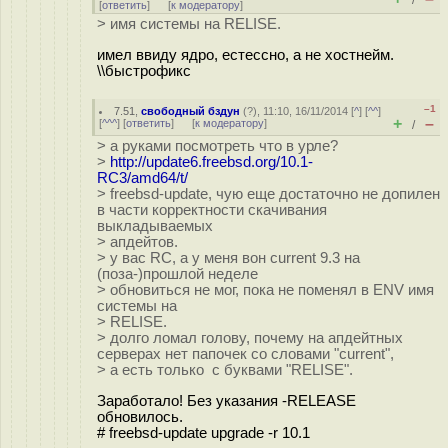
/
[
ответить
]
[
к модератору
]
> имя системы на RELISE.
имел ввиду ядро, естессно, а не хостнейм.
\\быстрофикс
–1
7.51
,
свободный бздун
(
?
), 11:10, 16/11/2014 [
^
] [
^^
]
+
–
[
^^^
] [
ответить
]
[
к модератору
]
/
> а руками посмотреть что в урле?
>
http://update6.freebsd.org/10.1-
RC3/amd64/t/
> freebsd-update, чую еще достаточно не допилен
в части корректности скачивания
выкладываемых
> апдейтов.
> у вас RC, а у меня вон current 9.3 на
(поза-)прошлой неделе
> обновиться не мог, пока не поменял в ENV имя
системы на
> RELISE.
> долго ломал голову, почему на апдейтных
серверах нет папочек со словами "current",
> а есть только с буквами "RELISE".
Заработало! Без указания -RELEASE
обновилось.
# freebsd-update upgrade -r 10.1