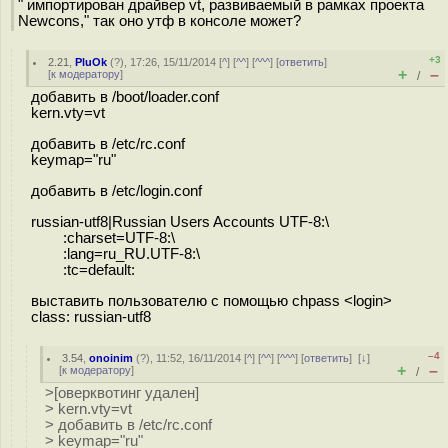
" импортирован драйвер vt, развиваемый в рамках проекта
Newcons," так оно утф в консоле может?
+3
2.21
,
PluOk
(
?
), 17:26, 15/11/2014 [
^
] [
^^
] [
^^^
] [
ответить
]
+
–
[
к модератору
]
/
добавить в /boot/loader.conf
kern.vty=vt
добавить в /etc/rc.conf
keymap="ru"
добавить в /etc/login.conf
russian-utf8|Russian Users Accounts UTF-8:\
:charset=UTF-8:\
:lang=ru_RU.UTF-8:\
:tc=default:
выставить пользователю c помощью chpass <login>
class: russian-utf8
–4
3.54
,
onoinim
(
?
), 11:52, 16/11/2014 [
^
] [
^^
] [
^^^
] [
ответить
]
[
↓
]
+
–
[
к модератору
]
/
>[оверквотинг удален]
> kern.vty=vt
> добавить в /etc/rc.conf
> keymap="ru"