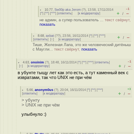
–1
10.77
,
Sw00p aka Jerom
(
?
), 13:58, 17/11/2014
+
–
[
^
] [
^^
] [
^^^
] [
ответить
]
[
к модератору
]
/
не админ, а супер пользователь ...
текст свёрнут,
показать
8.68
,
axbat
(
??
), 23:56, 16/11/2014 [
^
] [
^^
] [
^^^
]
+
–
/
[
ответить
]
[
↑
] [
к модератору
]
Тише, Железная Лапа, это же человеческий дитёныш
с Маугли...
текст свёрнут,
показать
–1
4.63
,
onoinim
(
?
), 18:48, 16/11/2014 [
^
] [
^^
] [
^^^
] [
ответить
]
+
–
[
↑
] [
к модератору
]
/
в убунте тыщу лет как это есть, а тут каменный век с
извратами, так что UNIX не при чём
+3
5.66
,
anonym0us
(
?
), 20:04, 16/11/2014 [
^
] [
^^
] [
^^^
]
+
–
[
ответить
]
[
к модератору
]
/
> убунту
> UNIX не при чём
улыбнуло :)