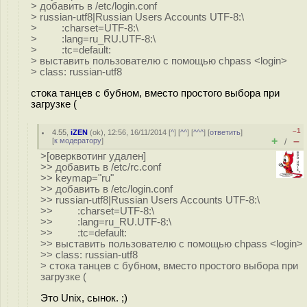
> добавить в /etc/login.conf
> russian-utf8|Russian Users Accounts UTF-8:\
> :charset=UTF-8:\
> :lang=ru_RU.UTF-8:\
> :tc=default:
> выставить пользователю c помощью chpass <login>
> class: russian-utf8
стока танцев с бубном, вместо простого выбора при
загрузке (
–1
4.55
,
iZEN
(
ok
), 12:56, 16/11/2014 [
^
] [
^^
] [
^^^
] [
ответить
]
+
–
[
к модератору
]
/
>[оверквотинг удален]
>> добавить в /etc/rc.conf
>> keymap="ru"
>> добавить в /etc/login.conf
>> russian-utf8|Russian Users Accounts UTF-8:\
>> :charset=UTF-8:\
>> :lang=ru_RU.UTF-8:\
>> :tc=default:
>> выставить пользователю c помощью chpass <login>
>> class: russian-utf8
> стока танцев с бубном, вместо простого выбора при
загрузке (
Это Unix, сынок. ;)