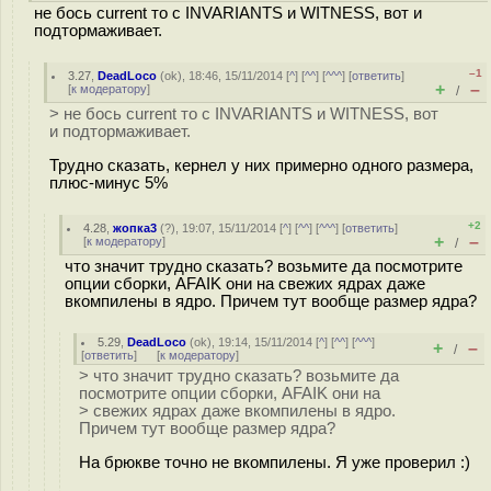
не бось current то с INVARIANTS и WITNESS, вот и
подтормаживает.
–1
3.27
,
DeadLoco
(
ok
), 18:46, 15/11/2014 [
^
] [
^^
] [
^^^
] [
ответить
]
+
–
[
к модератору
]
/
> не бось current то с INVARIANTS и WITNESS, вот
и подтормаживает.
Трудно сказать, кернел у них примерно одного размера,
плюс-минус 5%
+2
4.28
,
жопка3
(
?
), 19:07, 15/11/2014 [
^
] [
^^
] [
^^^
] [
ответить
]
+
–
[
к модератору
]
/
что значит трудно сказать? возьмите да посмотрите
опции сборки, AFAIK они на свежих ядрах даже
вкомпилены в ядро. Причем тут вообще размер ядра?
5.29
,
DeadLoco
(
ok
), 19:14, 15/11/2014 [
^
] [
^^
] [
^^^
]
+
–
/
[
ответить
]
[
к модератору
]
> что значит трудно сказать? возьмите да
посмотрите опции сборки, AFAIK они на
> свежих ядрах даже вкомпилены в ядро.
Причем тут вообще размер ядра?
На брюкве точно не вкомпилены. Я уже проверил :)