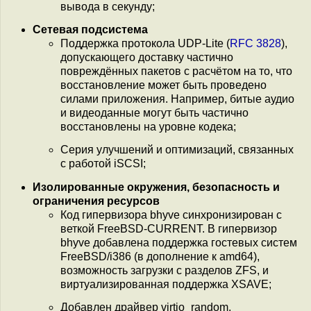
вывода в секунду;
Сетевая подсистема
Поддержка протокола UDP-Lite (
RFC 3828
),
допускающего доставку частично
повреждённых пакетов с расчётом на то, что
восстановление может быть проведено
силами приложения. Например, битые аудио
и видеоданные могут быть частично
восстановлены на уровне кодека;
Серия улучшений и оптимизаций, связанных
с работой iSCSI;
Изолированные окружения, безопасность и
ограничения ресурсов
Код гипервизора bhyve синхронизирован с
веткой FreeBSD-CURRENT. В гипервизор
bhyve добавлена поддержка гостевых систем
FreeBSD/i386 (в дополнение к amd64),
возможность загрузки с разделов ZFS, и
виртуализированная поддержка XSAVE;
Добавлен драйвер virtio_random,