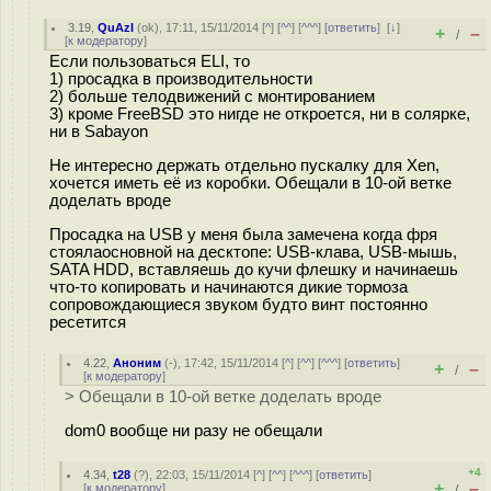
3.19
,
QuAzI
(
ok
), 17:11, 15/11/2014 [
^
] [
^^
] [
^^^
] [
ответить
]
[
↓
]
+
–
/
[
к модератору
]
Если пользоваться ELI, то
1) просадка в производительности
2) больше телодвижений с монтированием
3) кроме FreeBSD это нигде не откроется, ни в солярке,
ни в Sabayon
Не интересно держать отдельно пускалку для Xen,
хочется иметь её из коробки. Обещали в 10-ой ветке
доделать вроде
Просадка на USB у меня была замечена когда фря
стоялаосновной на десктопе: USB-клава, USB-мышь,
SATA HDD, вставляешь до кучи флешку и начинаешь
что-то копировать и начинаются дикие тормоза
сопровождающиеся звуком будто винт постоянно
ресетится
4.22
,
Аноним
(
-
), 17:42, 15/11/2014 [
^
] [
^^
] [
^^^
] [
ответить
]
+
–
/
[
к модератору
]
> Обещали в 10-ой ветке доделать вроде
dom0 вообще ни разу не обещали
+4
4.34
,
t28
(
?
), 22:03, 15/11/2014 [
^
] [
^^
] [
^^^
] [
ответить
]
+
–
[
к модератору
]
/