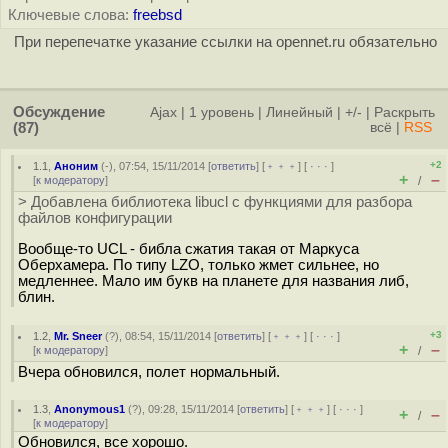
Ключевые слова:
freebsd
При перепечатке указание ссылки на opennet.ru обязательно
Обсуждение
Ajax
|
1 уровень
|
Линейный
|
+/-
|
Раскрыть
(87)
всё
|
RSS
+2
1.1
,
Аноним
(
-
), 07:54, 15/11/2014 [
ответить
] [
﹢﹢﹢
] [
· · ·
]
+
–
[
к модератору
]
/
> Добавлена библиотека libucl с функциями для разбора
файлов конфигурации
Вообще-то UCL - библа сжатия такая от Маркуса
Оберхамера. По типу LZO, только жмет сильнее, но
медленнее. Мало им букв на планете для названия либ,
блин.
+3
1.2
,
Mr. Sneer
(
?
), 08:54, 15/11/2014 [
ответить
] [
﹢﹢﹢
] [
· · ·
]
+
–
[
к модератору
]
/
Вчера обновился, полет нормальный.
1.3
,
Anonymous1
(
?
), 09:28, 15/11/2014 [
ответить
] [
﹢﹢﹢
] [
· · ·
]
+
–
/
[
к модератору
]
Обновился, все хорошо.