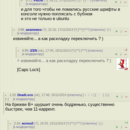
5.71
,
PluOk
(
?
), 05:21, 17/11/2014 [
^
] [
^^
] [
^^^
] [
ответить
]
+
–
/
[
к модератору
]
и для того чтобы не ломались русские шрифты в
консоле нужно поплясать с бубном
и это не только в ubuntu
3.86
,
ананимна
(
?
), 22:10, 17/11/2014 [
^
] [
^^
] [
^^^
] [
ответить
]
[
↑
]
+
–
/
[
к модератору
]
извиняйте... а как раскладку переключить ? )
–2
4.89
,
iZEN
(
ok
), 17:45, 18/11/2014 [
^
] [
^^
] [
^^^
] [
ответить
]
+
–
[
к модератору
]
/
> извиняйте... а как раскладку переключить ? )
[Caps Lock]
1.23
,
DeadLoco
(
ok
), 17:48, 15/11/2014 [
ответить
] [
﹢﹢﹢
] [
· · ·
]
[
↓
]
+
–
/
[
↑
] [
к модератору
]
На брюкве В+ шуршит очень бодренько, существенно
быстрее, чем 11-каррент.
+3
2.24
,
жопка3
(
?
), 18:29, 15/11/2014 [
^
] [
^^
] [
^^^
] [
ответить
]
[
↓
]
+
–
[
к модератору
]
/