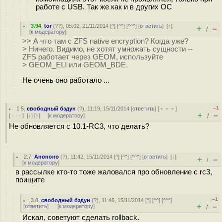
работе с USB. Так же как и в других ОС
3.94
,
tor
(
??
), 05:02, 21/11/2014 [
^
] [
^^
] [
^^^
] [
ответить
]
[
↑
]
+
–
/
[
к модератору
]
>> А что там с ZFS native encryption? Когда уже?
> Ничего. Видимо, не хотят умножать сущности --
ZFS работает через GEOM, используйте
> GEOM_ELI или GEOM_BDE.
Не очень оно работало ...
–1
1.5
,
свободный бздун
(
?
), 11:19, 15/11/2014 [
ответить
] [
﹢﹢﹢
]
+
–
[
· · ·
]
[
↓
] [
↑
] [
к модератору
]
/
Не обновляется с 10.1-RC3, что делать?
2.7
,
Анононо
(
?
), 11:42, 15/11/2014 [
^
] [
^^
] [
^^^
] [
ответить
]
[
↓
]
+
–
/
[
к модератору
]
в рассылке кто-то тоже жаловался про обновление с rc3,
поищите
–1
3.8
,
свободный бздун
(
?
), 11:46, 15/11/2014 [
^
] [
^^
] [
^^^
]
+
–
[
ответить
]
[
к модератору
]
/
Искал, советуют сделать rollback.