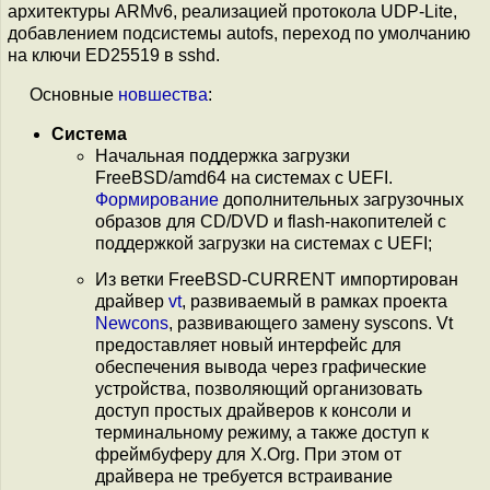
архитектуры ARMv6, реализацией протокола UDP-Lite,
добавлением подсистемы autofs, переход по умолчанию
на ключи ED25519 в sshd.
Основные
новшества
:
Система
Начальная поддержка загрузки
FreeBSD/amd64 на системах с UEFI.
Формирование
дополнительных загрузочных
образов для CD/DVD и flash-накопителей с
поддержкой загрузки на системах с UEFI;
Из ветки FreeBSD-CURRENT импортирован
драйвер
vt
, развиваемый в рамках проекта
Newcons
, развивающего замену syscons. Vt
предоставляет новый интерфейс для
обеспечения вывода через графические
устройства, позволяющий организовать
доступ простых драйверов к консоли и
терминальному режиму, а также доступ к
фреймбуферу для X.Org. При этом от
драйвера не требуется встраивание