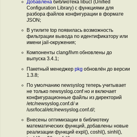
Добавлена
библиотека libucl (Unified
Configuration Library) с функциями для
разбора файлов конфигурации в формате
JSON;
В утилите top появилась возможность
фильтрации вывода по идентификатору или
имени jail-окружения;
Компоненты clang/llvm обновлены до
выпуска 3.4.1;
Пакетный менеджер
pkg
обновлён до версии
1.3.8;
По умолчанию newsyslog теперь учитывает
не только newsyslog.conf но и включает
конфигурационные файлы из директорий
/etc/newsyslog.conf.d/ и
/usr/local/etc/newsyslog.conf.d/;
Внесены оптимизации в библиотеку
математических функций, добавлены новые
реализации функций expl(), coshl(), sinhl(),