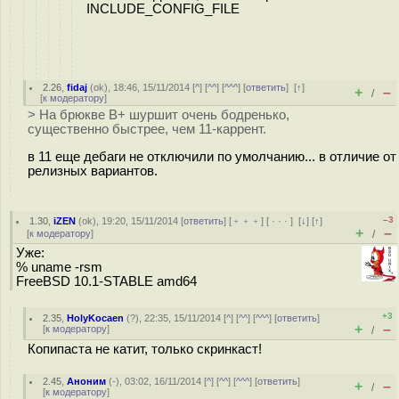
INCLUDE_CONFIG_FILE
2.26
,
fidaj
(
ok
), 18:46, 15/11/2014 [
^
] [
^^
] [
^^^
] [
ответить
]
[
↑
]
+
–
/
[
к модератору
]
> На брюкве В+ шуршит очень бодренько,
существенно быстрее, чем 11-каррент.
в 11 еще дебаги не отключили по умолчанию... в отличие от
релизных вариантов.
–3
1.30
,
iZEN
(
ok
), 19:20, 15/11/2014 [
ответить
] [
﹢﹢﹢
] [
· · ·
]
[
↓
] [
↑
]
+
–
[
к модератору
]
/
Уже:
% uname -rsm
FreeBSD 10.1-STABLE amd64
+3
2.35
,
HolyKocaen
(
?
), 22:35, 15/11/2014 [
^
] [
^^
] [
^^^
] [
ответить
]
+
–
[
к модератору
]
/
Копипаста не катит, только скринкаст!
2.45
,
Аноним
(
-
), 03:02, 16/11/2014 [
^
] [
^^
] [
^^^
] [
ответить
]
+
–
/
[
к модератору
]