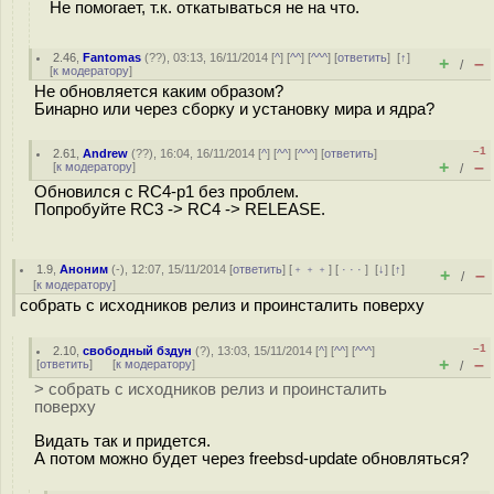
Не помогает, т.к. откатываться не на что.
2.46
,
Fantomas
(
??
), 03:13, 16/11/2014 [
^
] [
^^
] [
^^^
] [
ответить
]
[
↑
]
+
–
/
[
к модератору
]
Не обновляется каким образом?
Бинарно или через сборку и установку мира и ядра?
–1
2.61
,
Andrew
(
??
), 16:04, 16/11/2014 [
^
] [
^^
] [
^^^
] [
ответить
]
+
–
[
к модератору
]
/
Обновился с RC4-p1 без проблем.
Попробуйте RC3 -> RC4 -> RELEASE.
1.9
,
Аноним
(
-
), 12:07, 15/11/2014 [
ответить
] [
﹢﹢﹢
] [
· · ·
]
[
↓
] [
↑
]
+
–
/
[
к модератору
]
собрать с исходников релиз и проинсталить поверху
–1
2.10
,
свободный бздун
(
?
), 13:03, 15/11/2014 [
^
] [
^^
] [
^^^
]
+
–
[
ответить
]
[
к модератору
]
/
> собрать с исходников релиз и проинсталить
поверху
Видать так и придется.
А потом можно будет через freebsd-update обновляться?