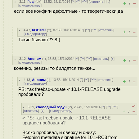
3.11
,
fidaj
(
ok
), 13:52, 15/11/2014 [
^
] [
^^
] [
^^^
] [
ответить
]
[
↓
]
+
–
/
[
к модератору
]
если все конфиги дефолтные - то теоретически да
4.47
,
bOOster
(
?
), 07:58, 16/11/2014 [
^
] [
^^
] [
^^^
] [
ответить
]
+
–
/
[
к модератору
]
Такие бывают?? 8-)
3.12
,
Аноним
(
-
), 13:53, 15/11/2014 [
^
] [
^^
] [
^^^
] [
ответить
]
[
↑
]
+
–
/
[
к модератору
]
конечно, резизы то билдятся так-же...
4.13
,
Аноним
(
-
), 13:56, 15/11/2014 [
^
] [
^^
] [
^^^
] [
ответить
]
+
–
/
[
к модератору
]
PS: так freebsd-update -r 10.1-RELEASE upgrade
пробовали?
–1
5.39
,
свободный бздун
(
?
), 23:49, 15/11/2014 [
^
] [
^^
] [
^^^
]
+
–
[
ответить
]
[
↓
] [
к модератору
]
/
> PS: так freebsd-update -r 10.1-RELEASE
upgrade пробовали?
Всяко пробовал, и сверху и снизу:
Fetching metadata signature for 10.1-RC3 from