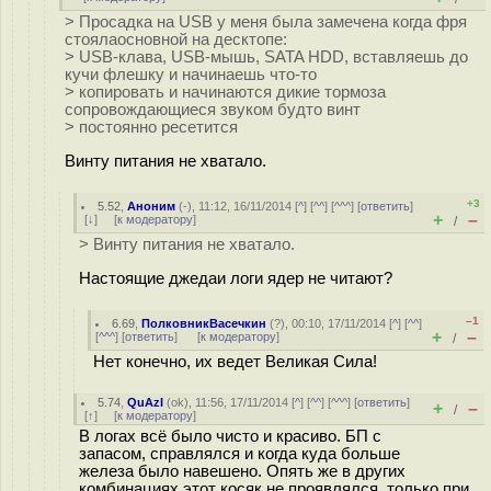
> Просадка на USB у меня была замечена когда фря
стоялаосновной на десктопе:
> USB-клава, USB-мышь, SATA HDD, вставляешь до
кучи флешку и начинаешь что-то
> копировать и начинаются дикие тормоза
сопровождающиеся звуком будто винт
> постоянно ресетится
Винту питания не хватало.
+3
5.52
,
Аноним
(
-
), 11:12, 16/11/2014 [
^
] [
^^
] [
^^^
] [
ответить
]
+
–
[
↓
] [
к модератору
]
/
> Винту питания не хватало.
Настоящие джедаи логи ядер не читают?
–1
6.69
,
ПолковникВасечкин
(
?
), 00:10, 17/11/2014 [
^
] [
^^
]
+
–
[
^^^
] [
ответить
]
[
к модератору
]
/
Нет конечно, их ведет Великая Сила!
5.74
,
QuAzI
(
ok
), 11:56, 17/11/2014 [
^
] [
^^
] [
^^^
] [
ответить
]
+
–
/
[
↑
] [
к модератору
]
В логах всё было чисто и красиво. БП с
запасом, справлялся и когда куда больше
железа было навешено. Опять же в других
комбинациях этот косяк не проявлялся, только при