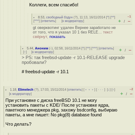
Коллеги, всем спасибо!
–1
8.53
,
свободный бздун
(
?
), 11:13, 16/11/2014 [
^
] [
^^
]
+
–
[
^^^
] [
ответить
]
[
к модератору
]
/
gt оверквотинг удален Вернее заработало не
от того, что я указал 10 1 без RELE...
текст
свёрнут,
показать
5.44
,
Аноним
(
-
), 02:58, 16/11/2014 [
^
] [
^^
] [
^^^
] [
ответить
]
+
–
/
[
↑
] [
к модератору
]
> PS: так freebsd-update -r 10.1-RELEASE upgrade
пробовали?
# freebsd-update -r 10.1
–2
1.18
,
Elimelech
(
?
), 17:03, 15/11/2014 [
ответить
] [
﹢﹢﹢
] [
· · ·
]
[
↓
] [
↑
]
+
–
[
к модератору
]
/
При установке с диска freeBSD 10.1 не могу
установить пакеты с KDE/ После установке ядра,
пакетного менеджера pkg, захожу bsdconfig, выбираю
пакеты, а мне пишет: No pkg(8) database found
Что делать?