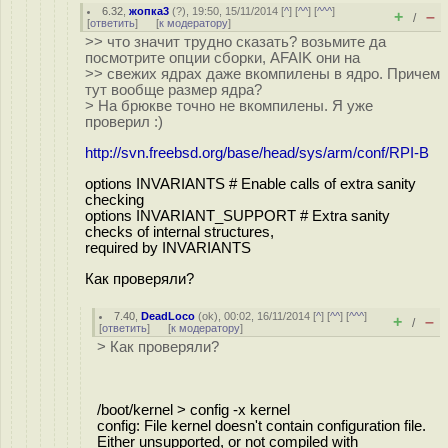
6.32
,
жопка3
(
?
), 19:50, 15/11/2014 [
^
] [
^^
] [
^^^
]
+
–
/
[
ответить
]
[
к модератору
]
>> что значит трудно сказать? возьмите да
посмотрите опции сборки, AFAIK они на
>> свежих ядрах даже вкомпилены в ядро. Причем
тут вообще размер ядра?
> На брюкве точно не вкомпилены. Я уже
проверил :)
http://svn.freebsd.org/base/head/sys/arm/conf/RPI-B
options INVARIANTS # Enable calls of extra sanity
checking
options INVARIANT_SUPPORT # Extra sanity
checks of internal structures,
required by INVARIANTS
Как проверяли?
7.40
,
DeadLoco
(
ok
), 00:02, 16/11/2014 [
^
] [
^^
] [
^^^
]
+
–
/
[
ответить
]
[
к модератору
]
> Как проверяли?
/boot/kernel > config -x kernel
config: File kernel doesn't contain configuration file.
Either unsupported, or not compiled with