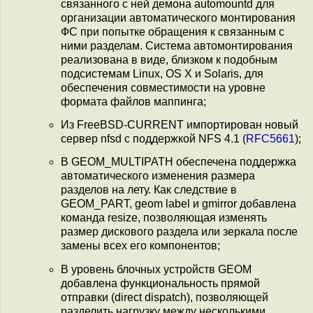
связанного с ней демона automountd для
организации автоматического монтирования
ФС при попытке обращения к связанным с
ними разделам. Система автомонтирования
реализована в виде, близком к подобным
подсистемам Linux, OS X и Solaris, для
обеспечения совместимости на уровне
формата файлов маппинга;
Из FreeBSD-CURRENT импортирован новый
сервер nfsd с поддержкой NFS 4.1 (
RFC5661
);
В GEOM_MULTIPATH обеспечена поддержка
автоматического изменения размера
разделов на лету. Как следствие в
GEOM_PART, geom label и gmirror добавлена
команда resize, позволяющая изменять
размер дискового раздела или зеркала после
замены всех его компонентов;
В уровень блочных устройств GEOM
добавлена функциональность прямой
отправки (direct dispatch), позволяющей
разделить нагрузку между несколькими