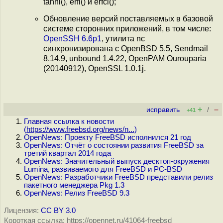
tanhl(), erfl() и erfcl();
Обновление версий поставляемых в базовой
системе сторонних приложений, в том числе:
OpenSSH 6.6p1
, утилита nc
синхронизирована с OpenBSD 5.5, Sendmail
8.14.9, unbound 1.4.22, OpenPAM Ourouparia
(20140912), OpenSSL 1.0.1j.
+
–
исправить
/
+41
Главная ссылка к новости
(
https://www.freebsd.org/news/n...
)
OpenNews: Проекту FreeBSD исполнился 21 год
OpenNews: Отчёт о состоянии развития FreeBSD за
третий квартал 2014 года
OpenNews: Значительный выпуск десктоп-окружения
Lumina, развиваемого для FreeBSD и PC-BSD
OpenNews: Разработчики FreeBSD представили релиз
пакетного менеджера Pkg 1.3
OpenNews: Релиз FreeBSD 9.3
Лицензия:
CC BY 3.0
Короткая ссылка: https://opennet.ru/41064-freebsd