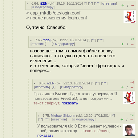
6.64
,
iZEN
(
ok
), 19:16, 16/11/2014 [
^
] [
^^
] [
^^^
] [
ответить
]
+
–
/
[
к модератору
]
> cap_mkdb /etc/login.conf
> после изменения login.conf
О, точно! Спасибо.
+2
7.65
,
fidaj
(
ok
), 19:27, 16/11/2014 [
^
] [
^^
] [
^^^
]
+
–
[
ответить
]
[
к модератору
]
/
позорище... там в самом файле вверху
написано - что нужно сделать после его
изменения...
и это человек, который "знает" фрю вдоль и
поперек...
–4
8.67
,
iZEN
(
ok
), 22:13, 16/11/2014 [
^
] [
^^
] [
^^^
]
+
–
[
ответить
]
[
↓
] [
к модератору
]
/
Проглядел Бывает Где я такое утверждал Я
пользователь FreeBSD, а не программи...
текст свёрнут,
показать
+3
9.75
,
Michael Shigorin
(
ok
), 13:20, 17/11/2014 [
^
]
+
–
[
^^
] [
^^^
] [
ответить
]
[
к модератору
]
/
У пользователя uid 0 Если бывает нулевой -
- всё, администратор ...
текст свёрнут,
показать