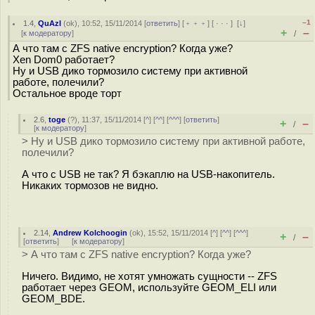
–1
1.4
,
QuAzI
(
ok
), 10:52, 15/11/2014 [
ответить
] [
﹢﹢﹢
] [
· · ·
]
[
↓
]
+
–
[
к модератору
]
/
А что там с ZFS native encryption? Когда уже?
Xen Dom0 работает?
Ну и USB дико тормозило систему при активной
работе, полечили?
Остальное вроде торт
2.6
,
toge
(
?
), 11:37, 15/11/2014 [
^
] [
^^
] [
^^^
] [
ответить
]
+
–
/
[
к модератору
]
> Ну и USB дико тормозило систему при активной работе,
полечили?
А что с USB не так? Я бэкаплю на USB-накопитель.
Никаких тормозов не видно.
2.14
,
Andrew Kolchoogin
(
ok
), 15:52, 15/11/2014 [
^
] [
^^
] [
^^^
]
+
–
/
[
ответить
]
[
к модератору
]
> А что там с ZFS native encryption? Когда уже?
Ничего. Видимо, не хотят умножать сущности -- ZFS
работает через GEOM, используйте GEOM_ELI или
GEOM_BDE.