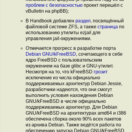
проблем с безопасностью
проект перешёл с
vBulletin на phpBB);
В Handbook добавлен
раздел
, посвящённый
файловой системе ZFS, а также
страница
по
использованию утилиты ezjail для
управления jail-окружениями.
Отмечается прогресс в разработке порта
Debian GNU/kFreeBSD
, сочетающего в себе
ядро FreeBSD с пользовательским
окружением на базе glibc и GNU-утилит.
Несмотря на то, что kFreeBSD
грозит
исключение из числа официально
поддерживаемых архитектур Debian Jessie,
разработчики надеются, что они смогут
выполнить условия нахождения Debian
GNU/kFreeBSD в числе официально
поддерживаемых архитектур. Для Debian
GNU/kFreeBSD на архитектурах amd64 и i386
обеспечена сборка около 90% всех пакетов
из архива Debian. Также ведётся работа по
обеспечению запуска Debian GNU/kFreeBSD