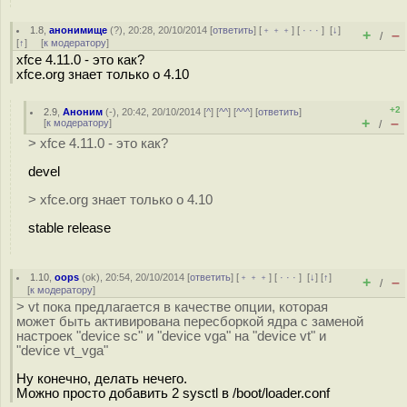
1.8
,
анонимище
(
?
), 20:28, 20/10/2014 [
ответить
] [
﹢﹢﹢
] [
· · ·
]
[
↓
]
+
–
/
[
↑
] [
к модератору
]
xfce 4.11.0 - это как?
xfce.org знает только о 4.10
+2
2.9
,
Аноним
(
-
), 20:42, 20/10/2014 [
^
] [
^^
] [
^^^
] [
ответить
]
+
–
[
к модератору
]
/
> xfce 4.11.0 - это как?
devel
> xfce.org знает только о 4.10
stable release
1.10
,
oops
(
ok
), 20:54, 20/10/2014 [
ответить
] [
﹢﹢﹢
] [
· · ·
]
[
↓
] [
↑
]
+
–
/
[
к модератору
]
> vt пока предлагается в качестве опции, которая
может быть активирована пересборкой ядра с заменой
настроек "device sc" и "device vga" на "device vt" и
"device vt_vga"
Ну конечно, делать нечего.
Можно просто добавить 2 sysctl в /boot/loader.conf