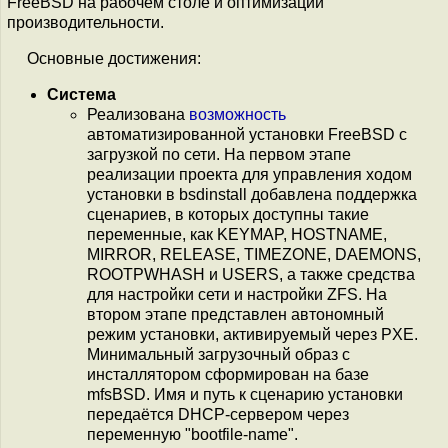
FreeBSD на рабочем столе и оптимизации
производительности.
Основные достижения:
Система
Реализована
возможность
автоматизированной установки FreeBSD c
загрузкой по сети. На первом этапе
реализации проекта для управления ходом
установки в bsdinstall добавлена поддержка
сценариев, в которых доступны такие
переменные, как KEYMAP, HOSTNAME,
MIRROR, RELEASE, TIMEZONE, DAEMONS,
ROOTPWHASH и USERS, а также средства
для настройки сети и настройки ZFS. На
втором этапе представлен автономный
режим установки, активируемый через PXE.
Минимальный загрузочный образ с
инсталлятором сформирован на базе
mfsBSD. Имя и путь к сценарию установки
передаётся DHCP-сервером через
переменную "bootfile-name".