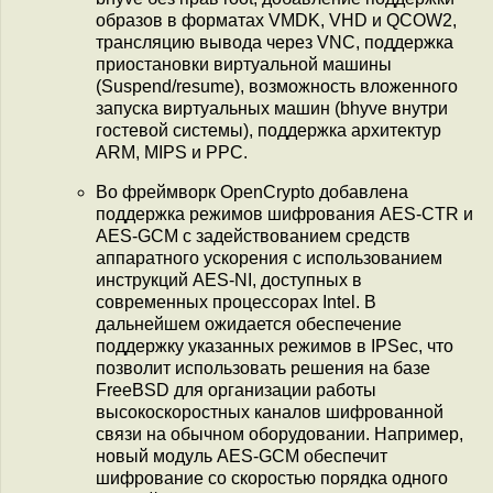
образов в форматах VMDK, VHD и QCOW2,
трансляцию вывода через VNC, поддержка
приостановки виртуальной машины
(Suspend/resume), возможность вложенного
запуска виртуальных машин (bhyve внутри
гостевой системы), поддержка архитектур
ARM, MIPS и PPC.
Во фреймворк OpenCrypto добавлена
поддержка режимов шифрования AES-CTR и
AES-GCM с задействованием средств
аппаратного ускорения с использованием
инструкций AES-NI, доступных в
современных процессорах Intel. В
дальнейшем ожидается обеспечение
поддержку указанных режимов в IPSec, что
позволит использовать решения на базе
FreeBSD для организации работы
высокоскоростных каналов шифрованной
связи на обычном оборудовании. Например,
новый модуль AES-GCM обеспечит
шифрование со скоростью порядка одного