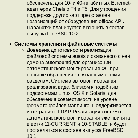
обеспечена для 10- и 40-гигабитных Ethernet-
адаптеров Chelsio T4 и T5. Для упрощения
поддержки других карт представлен
независящий от оборудования offload API.
Наработки планируется включить в состав
выпуска FreeBSD 10.2.
Системы хранения и файловые системы
Доведена до готовности реализация
файловой системы autofs и связанного с ней
демона automountd для организации
автоматического монтирования ФС при
попытке обращения к связанным с ними
разделам. Система автомонтирования
реализована виде, близком к подобным
подсистемам Linux, OS X и Solaris, для
обеспечения совместимости на уровне
формата файлов маппинга. Поддерживается
интеграция с LDAP. Реализация системы
автоматического монтирования уже принята
в ветки 11-CURRENT и 10-STABLE, и будет
поставляться в составе выпуска FreeBSD
10.1.