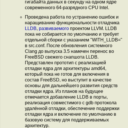
гигабайта данных в секунду на одном ядре
современного 64-разрядного CPU Intel.
Проведена работа по устранению ошибок и
наращиванию функциональности отладчика
LLDB
,
развиваемого
проектом LLVM. LLDB
пока не собирается по умолчанию и требует
отдельной сборки с указанием "WITH_LLDB="
в src.conf. После обновления системного
Clang до выпуска 3.5 намечен перенос во
FreeBSD свежего снапшота LLDB.
Представлен прототип с реализацией
отладки ядра для архитектуры amd64,
который пока не готов для включения в
состав FreeBSD, но выступит в качестве
основы для дальнейшего развития средств
отладки ядра. Из планов на будущее
отмечается добавление LLDB в порты,
реализация совместимого с gdb протокола
удалённой отладки, обеспечение поддержки
отладки ядра и включение по умолчанию в
базовую систему для поддерживаемых
архитектур.