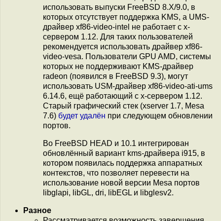
использовать выпуски FreeBSD 8.X/9.0, в
которых отсутствует поддержка KMS, а UMS-
драйвер xf86-video-intel не работает с x-
сервером 1.12. Для таких пользователей
рекомендуется использовать драйвер xf86-
video-vesa. Пользователи GPU AMD, системы
которых не поддерживают KMS-драйвер
radeon (появился в FreeBSD 9.3), могут
использовать USM-драйвер xf86-video-ati-ums
6.14.6, ещё работающий с x-сервером 1.12.
Старый графический стек (xserver 1.7, Mesa
7.6)
будет удалён
при следующем обновлении
портов.
Во FreeBSD HEAD и 10.1 интегрирован
обновлённый вариант kms-драйвера i915, в
котором появилась поддержка аппаратных
контекстов, что позволяет перевести на
использование новой версии Mesa портов
libglapi, libGL, dri, libEGL и libglesv2.
Разное
Рассматривается возможность завершения