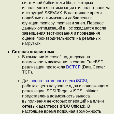
системной библиотеки libc, в которых
используются оптимизации с использованием
инструкций SSE/AVX. В настоящее время
подобные оптимизации добавлены в
функции memcpy, memset и strlen. Перенос
данных оптимизаций в libc ожидается после
завершения тестирования и проведения
оценки производительности на реальных
нагрузках.
Сетевая подсистема
В компании Microsoft подтверждена
возможность включения в состав FreeBSD
реализации протокола
DCTCP
(Data Center
TCP).
Для
нового нативного стека iSCSI
,
работающего на уровне ядра и содержащего
реализации iSCSI Target и iSCSI Initiator,
представлена возможность выноса
выполнения некоторых операций на плечи
сетевых адаптеров (PDU Offload). В
настоящее время подобная возможность