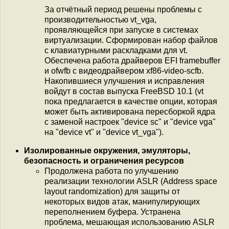
За отчётный период решены проблемы с
производительностью vt_vga,
проявляющейся при запуске в системах
виртуализации. Сформирован набор файлов
с клавиатурными раскладками для vt.
Обеспечена работа драйверов EFI framebuffer
и ofwfb с видеодрайвером xf86-video-scfb.
Накопившиеся улучшения и исправления
войдут в состав выпуска FreeBSD 10.1 (vt
пока предлагается в качестве опции, которая
может быть активирована пересборкой ядра
с заменой настроек "device sc" и "device vga"
на "device vt" и "device vt_vga").
Изолированные окружения, эмуляторы,
безопасность и ограничения ресурсов
Продолжена работа по улучшению
реализации технологии ASLR (Address space
layout randomization) для защиты от
некоторых видов атак, манипулирующих
переполнением буфера. Устранена
проблема, мешающая использованию ASLR