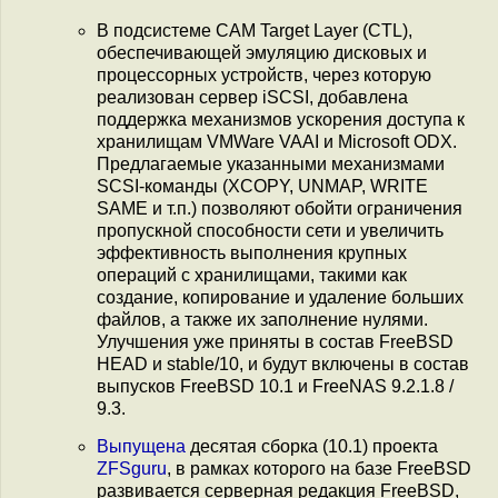
В подсистеме CAM Target Layer (CTL),
обеспечивающей эмуляцию дисковых и
процессорных устройств, через которую
реализован сервер iSCSI, добавлена
поддержка механизмов ускорения доступа к
хранилищам VMWare VAAI и Microsoft ODX.
Предлагаемые указанными механизмами
SCSI-команды (XCOPY, UNMAP, WRITE
SAME и т.п.) позволяют обойти ограничения
пропускной способности сети и увеличить
эффективность выполнения крупных
операций с хранилищами, такими как
создание, копирование и удаление больших
файлов, а также их заполнение нулями.
Улучшения уже приняты в состав FreeBSD
HEAD и stable/10, и будут включены в состав
выпусков FreeBSD 10.1 и FreeNAS 9.2.1.8 /
9.3.
Выпущена
десятая сборка (10.1) проекта
ZFSguru
, в рамках которого на базе FreeBSD
развивается серверная редакция FreeBSD,