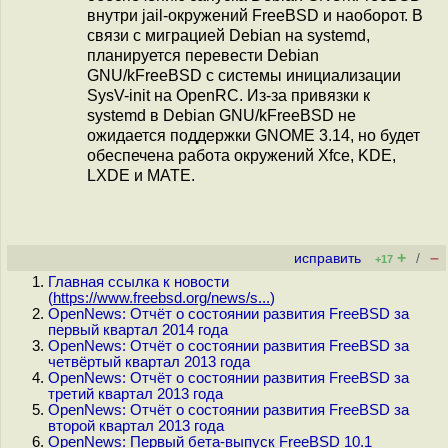
внутри jail-окружений FreeBSD и наоборот. В
связи с миграцией Debian на systemd,
планируется перевести Debian
GNU/kFreeBSD с системы инициализации
SysV-init на OpenRC. Из-за привязки к
systemd в Debian GNU/kFreeBSD не
ожидается поддержки GNOME 3.14, но будет
обеспечена работа окружений Xfce, KDE,
LXDE и MATE.
+
–
исправить
/
+17
Главная ссылка к новости
(
https://www.freebsd.org/news/s...
)
OpenNews: Отчёт о состоянии развития FreeBSD за
первый квартал 2014 года
OpenNews: Отчёт о состоянии развития FreeBSD за
четвёртый квартал 2013 года
OpenNews: Отчёт о состоянии развития FreeBSD за
третий квартал 2013 года
OpenNews: Отчёт о состоянии развития FreeBSD за
второй квартал 2013 года
OpenNews: Первый бета-выпуск FreeBSD 10.1