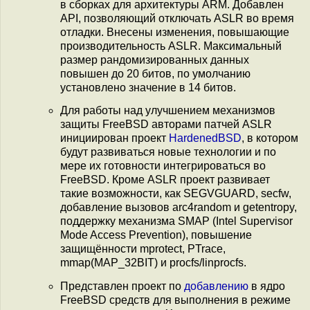
в сборках для архитектуры ARM. Добавлен
API, позволяющий отключать ASLR во время
отладки. Внесены изменения, повышающие
производительность ASLR. Максимальный
размер рандомизированных данных
повышен до 20 битов, по умолчанию
установлено значение в 14 битов.
Для работы над улучшением механизмов
защиты FreeBSD авторами патчей ASLR
инициирован проект
HardenedBSD
, в котором
будут развиваться новые технологии и по
мере их готовности интегрироваться во
FreeBSD. Кроме ASLR проект развивает
такие возможности, как SEGVGUARD, secfw,
добавление вызовов arc4random и getentropy,
поддержку механизма SMAP (Intel Supervisor
Mode Access Prevention), повышение
защищённости mprotect, PTrace,
mmap(MAP_32BIT) и procfs/linprocfs.
Представлен проект по
добавлению
в ядро
FreeBSD средств для выполнения в режиме