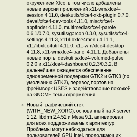
окружением Xfce, в том числе добавлены
новые версии приложений x11-wm/xfce4-
session 4.11.0, deskutils/xfce4-xkb-plugin 0.7.0,
devel/xfce4-dev-tools 4.11.0, misc/xfce4-
appfinder 4.11.0, multimedia/xfce4-parole
0.6.1/0.7.0, sysutils/garcon 0.3.0, sysutils/xfce4-
settings 4.11.3, x11/libxfce4menu 4.11.1,
x11/libxfce4util 4.11.0, x11-wm/xfce4-desktop
4.11.8, x11-wm/xfce4-panel 4.11.1. Добавлены
новые порты deskutils/xfce4-volumed-pulse
0.2.0 и x11/xfce4-dashboard 0.2.3/0.3.2. В
дальнейшем ожидается обеспечение
одновременной поддержки GTK2 и GTK3 (по
умолчанию GTK2), перевод портов на
фреймворк USES и задействование похожей
на GNOME темы оформления.
Новый графический стек
(WITH_NEW_XORG), основанный на X server
1.12, libdrm 2.4.52 и Mesa 9.1, активирован
для всех поддерживаемых архитектур.
Проблемы могут наблюдаться для
пользователей GPU Intel, продолжающих