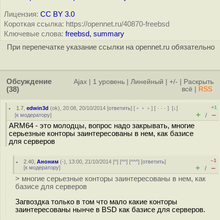
Лицензия:
CC BY 3.0
Короткая ссылка: https://opennet.ru/40870-freebsd
Ключевые слова:
freebsd
,
summary
При перепечатке указание ссылки на opennet.ru обязательно
Обсуждение
Ajax
|
1 уровень
|
Линейный
|
+/-
|
Раскрыть
(38)
всё
|
RSS
+1
1.7
,
edwin3d
(
ok
), 20:08, 20/10/2014 [
ответить
] [
﹢﹢﹢
] [
· · ·
]
[
↓
]
+
–
[
к модератору
]
/
ARM64 - это молодцы, вопрос надо закрывать, многие
серьезные конторы заинтересованы в нем, как базисе
для серверов
–1
2.40
,
Аноним
(
-
), 13:00, 21/10/2014 [
^
] [
^^
] [
^^^
] [
ответить
]
+
–
[
к модератору
]
/
> многие серьезные конторы заинтересованы в нем, как
базисе для серверов
Загвоздка только в том что мало какие конторы
заинтересованы нынче в BSD как базисе для серверов.