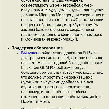
основе системы GitLab, улучшена
совместимость web-интерфейса с web-
браузерами. В будущем выпуске планируется
добавить Migration Manager для сохранения и
восстановления снапшотов ФС, организации
процесса обновления дистрибутива путём
замены базового образа с сохранением
настроек, резервного копирования настроек
и клонирования конфигураций.
Поддержка оборудования
Выпущено
обновление драйвера i915kms
для графических карт Intel, которое основано
на свежем срезе кодовой базы драйвера для
Linux. Код GEM I/O ioctl изменён для
большего соответствия структуре кода Linux,
что должно упростить синхронизацию с
будущими выпусками драйвера. Не вся
функциональность пока реализована,
например, из нерешённых проблем
отмечается организация работы чипами Intel
Haswell в Mesa.