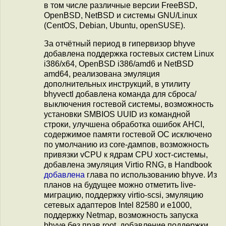
в том числе различные версии FreeBSD,
OpenBSD, NetBSD и системы GNU/Linux
(CentOS, Debian, Ubuntu, openSUSE).
За отчётный период в гипервизор bhyve
добавлена поддержка гостевых систем Linux
i386/x64, OpenBSD i386/amd6 и NetBSD
amd64, реализована эмуляция
дополнительных инструкций, в утилиту
bhyvectl добавлена команда для сброса/
выключения гостевой системы, возможность
установки SMBIOS UUID из командной
строки, улучшена обработка ошибок AHCI,
содержимое памяти гостевой ОС исключено
по умолчанию из core-дампов, возможность
привязки vCPU к ядрам CPU хост-системы,
добавлена эмуляция Virtio RNG, в Handbook
добавлена
глава по использованию bhyve. Из
планов на будущее можно отметить live-
миграцию, поддержку virtio-scsi, эмуляцию
сетевых адаптеров Intel 82580 и e1000,
поддержку Netmap, возможность запуска
bhyve без прав root, добавление поддержки