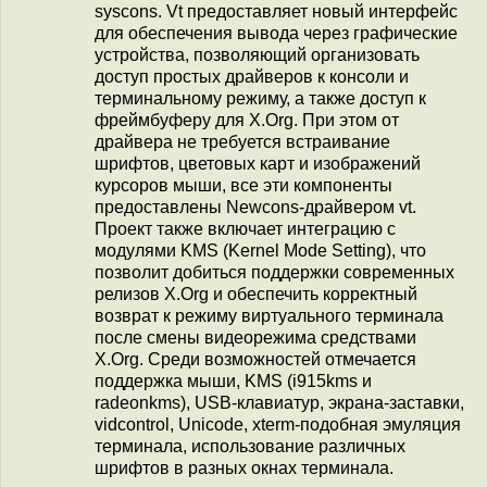
syscons. Vt предоставляет новый интерфейс
для обеспечения вывода через графические
устройства, позволяющий организовать
доступ простых драйверов к консоли и
терминальному режиму, а также доступ к
фреймбуферу для X.Org. При этом от
драйвера не требуется встраивание
шрифтов, цветовых карт и изображений
курсоров мыши, все эти компоненты
предоставлены Newcons-драйвером vt.
Проект также включает интеграцию с
модулями KMS (Kernel Mode Setting), что
позволит добиться поддержки современных
релизов X.Org и обеспечить корректный
возврат к режиму виртуального терминала
после смены видеорежима средствами
X.Org. Среди возможностей отмечается
поддержка мыши, KMS (i915kms и
radeonkms), USB-клавиатур, экрана-заставки,
vidcontrol, Unicode, xterm-подобная эмуляция
терминала, использование различных
шрифтов в разных окнах терминала.