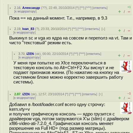
+1
2.16
,
Александр
(
??
), 22:49, 20/10/2014 [
^
] [
^^
] [
^^^
] [
ответить
]
+
–
[
к модератору
]
/
Пока == на данный момент. Т.е., например, в 9.3
2.19
,
Ivan_83
(
?
), 23:33, 20/10/2014 [
^
] [
^^
] [
^^^
] [
ответить
]
[
↓
]
+
–
/
[
к модератору
]
Выкинул sc и vga из ядра на совсем и переполз на vt. Там и
чисто "текстовый" режим есть.
3.70
,
iZEN
(
ok
), 00:00, 22/10/2014 [
^
] [
^^
] [
^^^
] [
ответить
]
+
–
/
[
к модератору
]
У меня при попытке из Xfce переключиться в
текстовую консоль по Alt+Ctrl+F2 Xы виснут и не
подают признаков жизни. (По нажатию на кнопку на
системном блоке можно корректно завершить работу
системы).
–1
2.87
,
iZEN
(
ok
), 12:57, 23/10/2014 [
^
] [
^^
] [
^^^
] [
ответить
]
[
↑
]
+
–
[
к модератору
]
/
Добавил в /boot/loader.conf всего одну строчку:
kern.vty=v
и получил графическую консоль — ядро грузится с
драйвером vga, потом загружаются X'ы (slim) с драйвером
xf86-video-ati-7.2.0_4. Графическая консоль меняет
разрешение на Full HD+ (под размер матрицы).