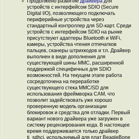
Продолжено развитие
драйвера
для
устройств с интерфейсом SDIO (Secure
Digital I/O), позволяющего подключать
периферийные устройства через
стандартный контроллер для SD-карт. Среди
устройств с интерфейсом SDIO на рынке
присутствуют адаптеры Bluetooth и WiFi,
камеры, устройства чтения отпечатков
пальцев, сканеры штрихкодов и т.п. Драйвер
выполнен в виде дополнения для
существующей шины MMC, расширенной
поддержкой специфичных для SDIO
возможностей. На текущем этапе работа
сосредоточена на переработке
существующего стека MMC/SD для
использования фреймворка CAM, что
позволит задействовать уже хорошо
проверенную модель организации
блокировок и средства для отладки. Первый
вариант нового драйвера уже загружен в
систему рецензирования кода. В настоящее
время поддерживается только драйвер
ti_sdhci, используемый для плат BeagleBone