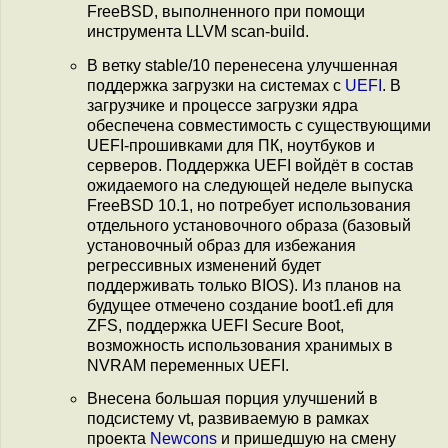
FreeBSD, выполненного при помощи
инструмента LLVM scan-build.
В ветку stable/10 перенесена улучшенная
поддержка загрузки на системах с
UEFI
. В
загрузчике и процессе загрузки ядра
обеспечена совместимость с существующими
UEFI-прошивками для ПК, ноутбуков и
серверов. Поддержка UEFI войдёт в состав
ожидаемого на следующей неделе выпуска
FreeBSD 10.1, но потребует использования
отдельного установочного образа (базовый
установочный образ для избежания
регрессивных изменений будет
поддерживать только BIOS). Из планов на
будущее отмечено создание boot1.efi для
ZFS, поддержка UEFI Secure Boot,
возможность использования хранимых в
NVRAM переменных UEFI.
Внесена большая порция улучшений в
подсистему vt, развиваемую в рамках
проекта
Newcons
и пришедшую на смену