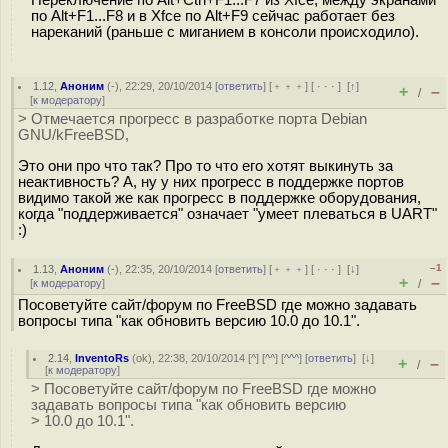
Переключение по Alt+Ctrl+F1...F7 из Xfce, между экранами
по Alt+F1...F8 и в Xfce по Alt+F9 сейчас работает без
нареканий (раньше с миганием в консоли происходило).
1.12
,
Аноним
(
-
), 22:29, 20/10/2014 [
ответить
] [
﹢﹢﹢
] [
· · ·
]
[
↑
]
+
–
/
[
к модератору
]
> Отмечается прогресс в разработке порта Debian
GNU/kFreeBSD,
Это они про что так? Про то что его хотят выкинуть за
неактивность? А, ну у них прогресс в поддержке портов
видимо такой же как прогресс в поддержке оборудования,
когда "поддерживается" означает "умеет плеваться в UART"
:)
–1
1.13
,
Аноним
(
-
), 22:35, 20/10/2014 [
ответить
] [
﹢﹢﹢
] [
· · ·
]
[
↓
]
+
–
[
к модератору
]
/
Посоветуйте сайт/форум по FreeBSD где можно задавать
вопросы типа "как обновить версию 10.0 до 10.1".
2.14
,
InventoRs
(
ok
), 22:38, 20/10/2014 [
^
] [
^^
] [
^^^
] [
ответить
]
[
↓
]
+
–
/
[
к модератору
]
> Посоветуйте сайт/форум по FreeBSD где можно
задавать вопросы типа "как обновить версию
> 10.0 до 10.1".