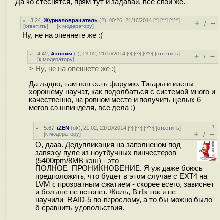
Да чо стеснятся, прям тут и задавай, все свои же.
3.24
,
Журналовращатель
(
?
), 00:26, 21/10/2014 [
^
] [
^^
] [
^^^
]
+
–
/
[
ответить
]
[
к модератору
]
Ну, не на опеннете же :(
4.42
,
Аноним
(
-
), 13:02, 21/10/2014 [
^
] [
^^
] [
^^^
] [
ответить
]
+
–
/
[
к модератору
]
> Ну, не на опеннете же :(
Да ладно, там вон есть форумю. Тигары и изены
хорошему научат, как подолбаться с системой много и
качественно, на ровном месте и получить целых 6
мегов со шпинделя, все дела :)
–1
5.67
,
iZEN
(
ok
), 21:02, 21/10/2014 [
^
] [
^^
] [
^^^
] [
ответить
]
+
–
[
к модератору
]
/
О, дааа. Дедупликация на заполненом под
завязку пуле из ноутбучных винчестеров
(5400rpm/8MB кэш) - это
ПОЛНОЕ_ПРОНИКНОВЕНИЕ. Я уж даже боюсь
предположить, что будет в этом случае с EXT4 на
LVM с прозрачным сжатием - скорее всего, зависнет
и больше не встанет. Жаль, Btrfs так и не
научили RAID-5 по-взрослому, а то бы можно было
б сравнить удовольствия.