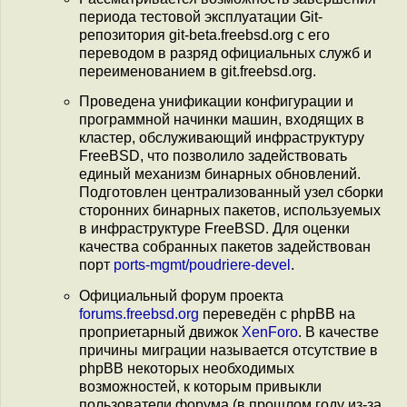
периода тестовой эксплуатации Git-
репозитория git-beta.freebsd.org с его
переводом в разряд официальных служб и
переименованием в git.freebsd.org.
Проведена унификации конфигурации и
программной начинки машин, входящих в
кластер, обслуживающий инфраструктуру
FreeBSD, что позволило задействовать
единый механизм бинарных обновлений.
Подготовлен централизованный узел сборки
сторонних бинарных пакетов, используемых
в инфраструктуре FreeBSD. Для оценки
качества собранных пакетов задействован
порт
ports-mgmt/poudriere-devel
.
Официальный форум проекта
forums.freebsd.org
переведён c phpBB на
проприетарный движок
XenForo
. В качестве
причины миграции называется отсутствие в
phpBB некоторых необходимых
возможностей, к которым привыкли
пользователи форума (в прошлом году из-за