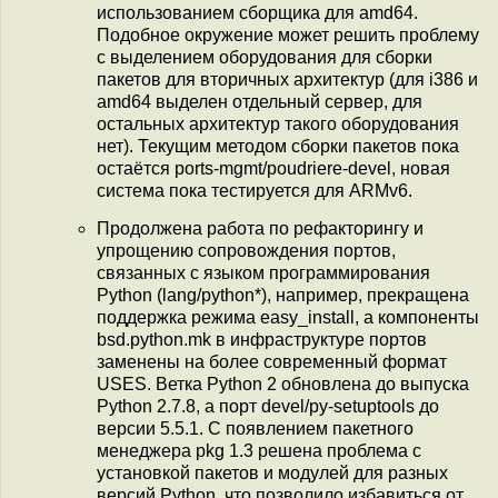
использованием сборщика для amd64.
Подобное окружение может решить проблему
с выделением оборудования для сборки
пакетов для вторичных архитектур (для i386 и
amd64 выделен отдельный сервер, для
остальных архитектур такого оборудования
нет). Текущим методом сборки пакетов пока
остаётся ports-mgmt/poudriere-devel, новая
система пока тестируется для ARMv6.
Продолжена работа по рефакторингу и
упрощению сопровождения портов,
связанных с языком программирования
Python (lang/python*), например, прекращена
поддержка режима easy_install, а компоненты
bsd.python.mk в инфраструктуре портов
заменены на более современный формат
USES. Ветка Python 2 обновлена до выпуска
Python 2.7.8, а порт devel/py-setuptools до
версии 5.5.1. С появлением пакетного
менеджера pkg 1.3 решена проблема с
установкой пакетов и модулей для разных
версий Python, что позволило избавиться от