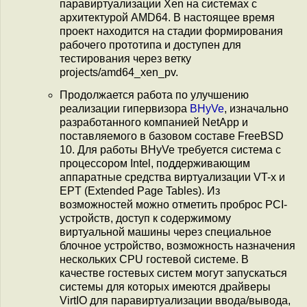
паравиртуализации Xen на системах с
архитектурой AMD64. В настоящее время
проект находится на стадии формирования
рабочего прототипа и доступен для
тестирования через ветку
projects/amd64_xen_pv.
Продолжается работа по улучшению
реализации гипервизора
BHyVe
, изначально
разработанного компанией NetApp и
поставляемого в базовом составе FreeBSD
10. Для работы BHyVe требуется система с
процессором Intel, поддерживающим
аппаратные средства виртуализации VT-x и
EPT (Extended Page Tables). Из
возможностей можно отметить проброс PCI-
устройств, доступ к содержимому
виртуальной машины через специальное
блочное устройство, возможность назначения
нескольких CPU гостевой системе. В
качестве гостевых систем могут запускаться
системы для которых имеются драйверы
VirtIO для паравиртуализации ввода/вывода,