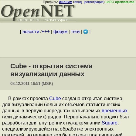
Профиль:
Аноним
(
вход
|
регистрация
)
неRU
opennet.me
[
новости
/
+++
|
форум
|
теги
|
]
Cube - открытая система
визуализации данных
08.12.2011 16:51 (MSK)
В рамках проекта
Cube
создана открытая система
для визуализации больших объемов статистических
данных, в первую очередь так называемых
временных
(или динамических) рядов. Первоначально продукт был
разработан для внутренних нужд компании
Square
,
специализирующейся на обработке электронных
платежей, но недавно код был открыт под лицензией