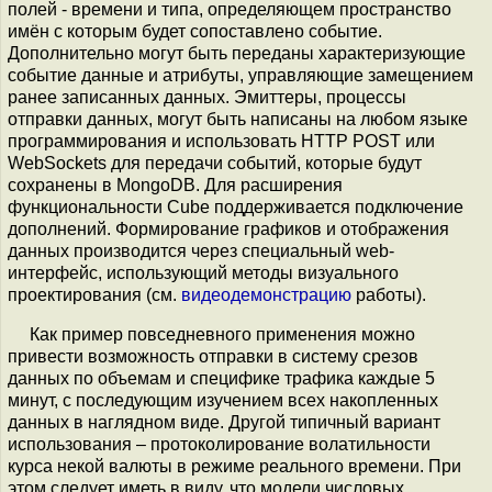
полей - времени и типа, определяющем пространство
имён с которым будет сопоставлено событие.
Дополнительно могут быть переданы характеризующие
событие данные и атрибуты, управляющие замещением
ранее записанных данных. Эмиттеры, процессы
отправки данных, могут быть написаны на любом языке
программирования и использовать HTTP POST или
WebSockets для передачи событий, которые будут
сохранены в MongoDB. Для расширения
функциональности Cube поддерживается подключение
дополнений. Формирование графиков и отображения
данных производится через специальный web-
интерфейс, использующий методы визуального
проектирования (см.
видеодемонстрацию
работы).
Как пример повседневного применения можно
привести возможность отправки в систему срезов
данных по объемам и специфике трафика каждые 5
минут, с последующим изучением всех накопленных
данных в наглядном виде. Другой типичный вариант
использования – протоколирование волатильности
курса некой валюты в режиме реального времени. При
этом следует иметь в виду, что модели числовых