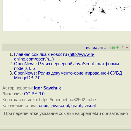
+
–
исправить
/
+10
Главная ссылка к новости (
http://www.h-
online.com/open/n...
)
OpenNews: Релиз серверной JavaScript-платформы
node.js 0.6
OpenNews: Релиз документо-ориентированной СУБД
MongoDB 2.0
Автор новости:
Igor Savchuk
Лицензия:
CC BY 3.0
Короткая ссылка: https://opennet.ru/32502-cube
Ключевые слова:
cube
,
javascript
,
graph
,
visual
При перепечатке указание ссылки на opennet.ru обязательно