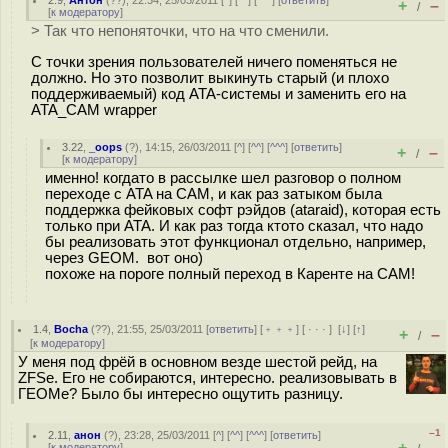
2.9
,
Антон
(
??
), 22:34, 25/03/2011 [
^
] [
^^
] [
^^^
] [
ответить
]
+
–
/
[
к модератору
]
> Так что непоняточки, что на что сменили.
С точки зрения пользователей ничего поменяться не
должно. Но это позволит выкинуть старый (и плохо
поддерживаемый) код ATA-системы и заменить его на
ATA_CAM wrapper
3.22
,
_oops
(
?
), 14:15, 26/03/2011 [
^
] [
^^
] [
^^^
] [
ответить
]
+
–
/
[
к модератору
]
именно! когдато в рассылке шел разговор о полном
переходе с ATA на CAM, и как раз затыком была
поддержка фейковых софт рэйдов (ataraid), которая есть
только при ATA. И как раз тогда ктото сказал, что надо
бы реализовать этот функционал отдельно, например,
через GEOM. вот оно)
похоже на пороге полный переход в Каренте на CAM!
1.4
,
Bocha
(
??
), 21:55, 25/03/2011 [
ответить
] [
﹢﹢﹢
] [
· · ·
]
[
↓
] [
↑
]
+
–
/
[
к модератору
]
У меня под фрёй в основном везде шестой рейд, на
ZFSе. Его не собираются, интересно. реализовывать в
ГЕОМе? Было бы интересно ощутить разницу.
–1
2.11
,
анон
(
?
), 23:28, 25/03/2011 [
^
] [
^^
] [
^^^
] [
ответить
]
+
–
[
к модератору
]