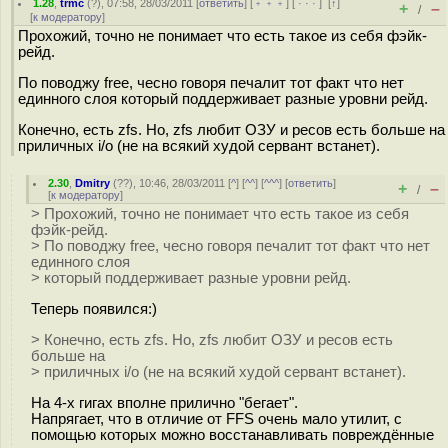
1.28
,
trmc
(
?
), 07:58, 28/03/2011 [
ответить
] [
﹢﹢﹢
] [
· · ·
]
[
↑
]
+
–
/
[
к модератору
]
Прохожий, точно не понимает что есть такое из себя фэйк-
рейд.
По поводжу free, чесно говоря печалит тот факт что нет
единного слоя который поддерживает разные уровни рейд.
Конечно, есть zfs. Но, zfs любит ОЗУ и ресов есть больше на
приличных i/o (не на всякий худой сервант встанет).
2.30
,
Dmitry
(
??
), 10:46, 28/03/2011 [
^
] [
^^
] [
^^^
] [
ответить
]
+
–
/
[
к модератору
]
> Прохожий, точно не понимает что есть такое из себя
фэйк-рейд.
> По поводжу free, чесно говоря печалит тот факт что нет
единного слоя
> который поддерживает разные уровни рейд.
Теперь появился:)
> Конечно, есть zfs. Но, zfs любит ОЗУ и ресов есть
больше на
> приличных i/o (не на всякий худой сервант встанет).
На 4-х гигах вполне прилично "бегает".
Напрягает, что в отличие от FFS очень мало утилит, с
помощью которых можно восстанавливать повреждённые