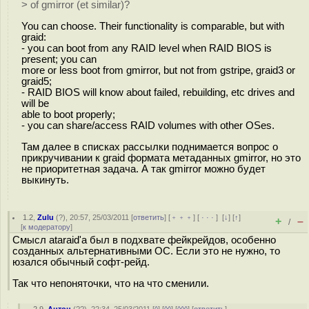
> of gmirror (et similar)?
You can choose. Their functionality is comparable, but with
graid:
- you can boot from any RAID level when RAID BIOS is
present; you can
more or less boot from gmirror, but not from gstripe, graid3 or
graid5;
- RAID BIOS will know about failed, rebuilding, etc drives and
will be
able to boot properly;
- you can share/access RAID volumes with other OSes.
Там далее в списках рассылки поднимается вопрос о
прикручивании к graid формата метаданных gmirror, но это
не приоритетная задача. А так gmirror можно будет
выкинуть.
1.2
,
Zulu
(
?
), 20:57, 25/03/2011 [
ответить
] [
﹢﹢﹢
] [
· · ·
]
[
↓
] [
↑
]
+
–
/
[
к модератору
]
Смысл ataraid'а был в подхвате фейкрейдов, особенно
созданных альтернативными ОС. Если это не нужно, то
юзался обычный софт-рейд.
Так что непоняточки, что на что сменили.