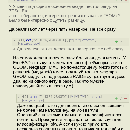
/
> У меня под фрёй в основном везде шестой рейд, на
ZFSе. Его
> не собираются, интересно. реализовывать в ГЕОМе?
Было бы интересно ощутить разницу.
Да реализают лет через пять наверное. Не всё сразу.
3.17
,
xxx
(
??
), 11:36, 26/03/2011 [
^
] [
^^
] [
^^^
] [
ответить
]
+
–
/
[
к модератору
]
> Да реализают лет через пять наверное. Не всё сразу.
На самом деле в твоих словах большая доля истины. У
FreeBSD есть куча замечательных фреймворков типа
GEOM, Netgraph, MAC, но по-настоящему много готовых
решений (модулей) имеет пожалуй только Netgraph.
GEOM модуль с поддержкой RAID5 существует и даже
два, но ни одного нету в base. Так что мужики,
присоединяйтесь к проекту =)
4.21
,
анон
(
?
), 13:54, 26/03/2011 [
^
] [
^^
] [
^^^
] [
ответить
]
+
–
/
[
к модератору
]
Даже netgraph готов для нормального использования
не более чем наполовину, на мой взгляд.
Операций с пакетами там много, а классификаторов
почти нет. Приходится извращаться, используя для
классификации ipfw. А если нужно применить
несколько различных правил, то приходится ещё и с