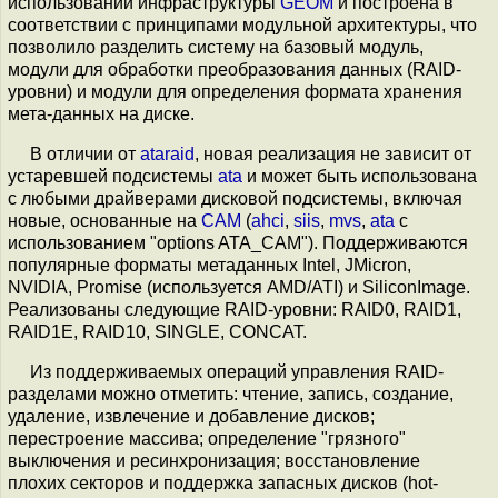
использовании инфраструктуры
GEOM
и построена в
соответствии с принципами модульной архитектуры, что
позволило разделить систему на базовый модуль,
модули для обработки преобразования данных (RAID-
уровни) и модули для определения формата хранения
мета-данных на диске.
В отличии от
ataraid
, новая реализация не зависит от
устаревшей подсистемы
ata
и может быть использована
с любыми драйверами дисковой подсистемы, включая
новые, основанные на
CAM
(
ahci
,
siis
,
mvs
,
ata
с
использованием "options ATA_CAM"). Поддерживаются
популярные форматы метаданных Intel, JMicron,
NVIDIA, Promise (используется AMD/ATI) и SiliconImage.
Реализованы следующие RAID-уровни: RAID0, RAID1,
RAID1E, RAID10, SINGLE, CONCAT.
Из поддерживаемых операций управления RAID-
разделами можно отметить: чтение, запись, создание,
удаление, извлечение и добавление дисков;
перестроение массива; определение "грязного"
выключения и ресинхронизация; восстановление
плохих секторов и поддержка запасных дисков (hot-