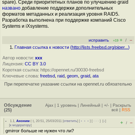
spare). Среди приоритетных планов по улучшению graid
названо
добавление поддержки дополнительных
форматов метаданных и реализация уровня RAID5.
Разработка выполнена при поддержке компаний Cisco
Systems и iXsystems.
+
–
исправить
/
+19
Главная ссылка к новости (
http://lists.freebsd.org/piper...
)
Автор новости:
xxx
Лицензия:
CC BY 3.0
Короткая ссылка: https://opennet.ru/30030-freebsd
Ключевые слова:
freebsd
,
raid
,
geom
,
graid
,
ata
При перепечатке указание ссылки на opennet.ru обязательно
Обсуждение
Ajax
|
1 уровень
|
Линейный
|
+/-
|
Раскрыть
(25)
всё
|
RSS
1.1
,
Аноним
(
-
), 20:51, 25/03/2011 [
ответить
] [
﹢﹢﹢
] [
· · ·
]
[
↓
]
+
–
/
[
к модератору
]
gmirror больше не нужен что ли?