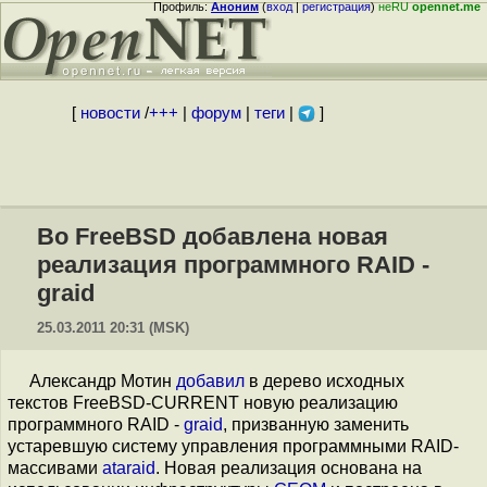
Профиль:
Аноним
(
вход
|
регистрация
)
неRU
opennet.me
[
новости
/
+++
|
форум
|
теги
|
]
Во FreeBSD добавлена новая
реализация программного RAID -
graid
25.03.2011 20:31 (MSK)
Александр Мотин
добавил
в дерево исходных
текстов FreeBSD-CURRENT новую реализацию
программного RAID -
graid
, призванную заменить
устаревшую систему управления программными RAID-
массивами
ataraid
. Новая реализация основана на