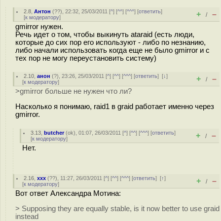
2.8
,
Антон
(
??
), 22:32, 25/03/2011 [
^
] [
^^
] [
^^^
] [
ответить
]
+
–
/
[
к модератору
]
gmirror нужен.
Речь идет о том, чтобы выкинуть ataraid (есть люди,
которые до сих пор его используют - либо по незнанию,
либо начали использовать когда еще не было gmirror и с
тех пор не могу переустановить систему)
2.10
,
анон
(
?
), 23:26, 25/03/2011 [
^
] [
^^
] [
^^^
] [
ответить
]
[
↓
]
+
–
/
[
к модератору
]
>gmirror больше не нужен что ли?
Насколько я понимаю, raid1 в graid работает именно через
gmirror.
3.13
,
butcher
(
ok
), 01:07, 26/03/2011 [
^
] [
^^
] [
^^^
] [
ответить
]
+
–
/
[
к модератору
]
Нет.
2.16
,
xxx
(
??
), 11:27, 26/03/2011 [
^
] [
^^
] [
^^^
] [
ответить
]
[
↑
]
+
–
/
[
к модератору
]
Вот ответ Александра Мотина:
> Supposing they are equally stable, is it now better to use graid
instead