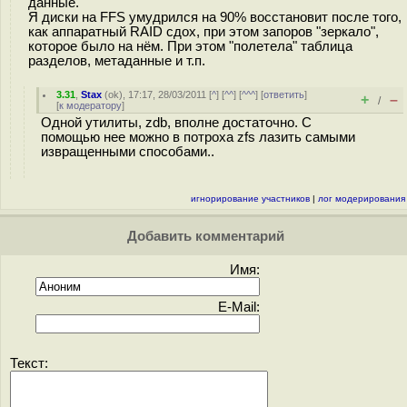
данные.
Я диски на FFS умудрился на 90% восстановит после того,
как аппаратный RAID сдох, при этом запоров "зеркало",
которое было на нём. При этом "полетела" таблица
разделов, метаданные и т.п.
3.31
,
Stax
(
ok
), 17:17, 28/03/2011 [
^
] [
^^
] [
^^^
] [
ответить
]
+
–
/
[
к модератору
]
Одной утилиты, zdb, вполне достаточно. С
помощью нее можно в потроха zfs лазить самыми
извращенными способами..
игнорирование участников
|
лог модерирования
Добавить комментарий
Имя:
E-Mail:
Текст: