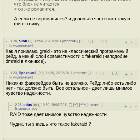
что блок не читается,
> он же ремапится.
А если не поремапился? я довольно частенько такую
фигню вижу.
1.20
,
анон
(
?
), 13:50, 26/03/2011 [
ответить
] [
﹢﹢﹢
] [
· · ·
]
[
↑
]
+
–
/
[
к модератору
]
Как я понимаю, graid - это не классический программный
рейд, а некий слой совместимости с fakeraid (наподобие
dmraid в люниксе).
1.23
,
Прохожий
(
??
), 14:56, 26/03/2011 [
ответить
] [
﹢﹢﹢
] [
· · ·
]
[
↓
]
+
–
/
[
к модератору
]
Никаких факерейдов быть не должно. Рейд: либо есть либо
нет - так должно быть. Все остальное - дает лишь мнимое
чувство надежности.
2.25
,
odus
(
ok
), 19:30, 26/03/2011 [
^
] [
^^
] [
^^^
] [
ответить
]
+
–
/
[
к модератору
]
RAID тоже дает мнимое чувство надежности
Чудик, ты знаешь что такое fakeraid ?