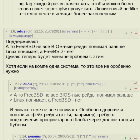
ng_tag каждый раз выплясывать, чтобы можно было
снова пакет через ipfw пропустить. Люниксовый netfilter
в этом аспекте выглядит более законченным.
1.6
,
odus
(
ok
), 22:15, 25/03/2011 [
ответить
] [
﹢﹢﹢
] [
· · ·
]
[
↓
] [
↑
]
+
–
/
[
к модератору
]
Поддерживают
А то FreeBSD не все BIOS-ные рейды понимал раньше
Linux понимает, а FreeBSD - нет
Думаю теперь будет меньше проблем с этим
Хотя если на компе одна система, то это все не особенно
нужно
–1
2.12
,
анон
(
?
), 23:30, 25/03/2011 [
^
] [
^^
] [
^^^
] [
ответить
]
[
↓
]
+
–
[
к модератору
]
/
> А то FreeBSD не все BIOS-ные рейды понимал раньше
> Linux понимает, а FreeBSD - нет
И линакс тоже не все понимает. Особенно дорогие и
понтовые фейк-рейды (от lsi, например) требуют
подключения проприетарного блоба через долгие танцы с
бубном.
3.14
,
ананим
(
?
), 06:37, 26/03/2011 [
^
] [
^^
] [
^^^
] [
ответить
]
+
–
/