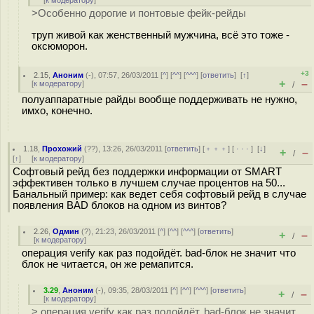
[
к модератору
]
>Особенно дорогие и понтовые фейк-рейды
труп живой как женственный мужчина, всё это тоже -
оксюморон.
+3
2.15
,
Аноним
(
-
), 07:57, 26/03/2011 [
^
] [
^^
] [
^^^
] [
ответить
]
[
↑
]
+
–
[
к модератору
]
/
полуаппаратные райды вообще поддерживать не нужно,
имхо, конечно.
1.18
,
Прохожий
(
??
), 13:26, 26/03/2011 [
ответить
] [
﹢﹢﹢
] [
· · ·
]
[
↓
]
+
–
/
[
↑
] [
к модератору
]
Софтовый рейд без поддержки информации от SMART
эффективен только в лучшем случае процентов на 50...
Банальный пример: как ведет себя софтовый рейд в случае
появления BAD блоков на одном из винтов?
2.26
,
Одмин
(
?
), 21:23, 26/03/2011 [
^
] [
^^
] [
^^^
] [
ответить
]
+
–
/
[
к модератору
]
операция verify как раз подойдёт. bad-блок не значит что
блок не читается, он же ремапится.
3.29
,
Аноним
(
-
), 09:35, 28/03/2011 [
^
] [
^^
] [
^^^
] [
ответить
]
+
–
/
[
к модератору
]
> операция verify как раз подойдёт. bad-блок не значит