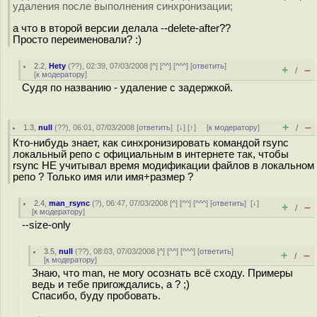
удаления после выполнения синхронизации;
а что в второй версии делала --delete-after??
Просто переименовали? :)
2.2
,
Hety
(
??
), 02:39, 07/03/2008 [
^
] [
^^
] [
^^^
] [
ответить
]
+
–
/
[
к модератору
]
Судя по названию - удаление с задержкой.
+
–
1.3
,
null
(
??
), 06:01, 07/03/2008 [
ответить
]
[
↓
] [
↑
] [
к модератору
]
/
Кто-нибудь знает, как синхронизировать командой rsync
локальный репо с официальным в интернете так, чтобы
rsync НЕ учитывал время модификации файлов в локальном
репо ? Только имя или имя+размер ?
2.4
,
man_rsync
(
?
), 06:47, 07/03/2008 [
^
] [
^^
] [
^^^
] [
ответить
]
[
↓
]
+
–
/
[
к модератору
]
--size-only
3.5
,
null
(
??
), 08:03, 07/03/2008 [
^
] [
^^
] [
^^^
] [
ответить
]
+
–
/
[
к модератору
]
Знаю, что man, не могу осознать всё сходу. Примеры
ведь и тебе пригождались, а ? ;)
Спасибо, буду пробовать.