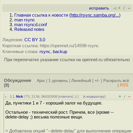
+
–
исправить
/
+1
Главная ссылка к новости (
http://rsync.samba.org/...
)
man rsync
man rsyncd.conf
Released notes
Лицензия:
CC BY 3.0
Короткая ссылка: https://opennet.ru/14598-rsync
Ключевые слова:
rsync
,
backup
При перепечатке указание ссылки на opennet.ru обязательно
Обсуждение
Ajax
|
1 уровень
|
Линейный
|
+/-
|
Раскрыть всё
(8)
|
RSS
+
–
1.1
,
Nick
(
??
), 21:56, 06/03/2008 [
ответить
]
[
↓
] [
к модератору
]
/
Да, пунктики 1 и 7 - хороший залог на будущее.
Остальное - технический рост. Причем, все (кроме --
delete-delay ;) весьма полезные вещи.
> Добавлена опций "--delete-delay" для выполнения операции