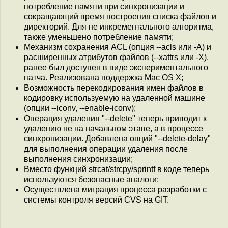
потребление памяти при синхронизации и
сокращающий время построения списка файлов и
директорий. Для не инкрементального алгоритма,
также уменьшено потребление памяти;
Механизм сохранения ACL (опция --acls или -A) и
расширенных атрибутов файлов (--xattrs или -X),
ранее был доступен в виде экспериментального
патча. Реализована поддержка Mac OS X;
Возможность перекодирования имен файлов в
кодировку используемую на удаленной машине
(опции --iconv, --enable-iconv);
Операция удаления "--delete" теперь приводит к
удалению не на начальном этапе, а в процессе
синхронизации. Добавлена опций "--delete-delay"
для выполнения операции удаления после
выполнения синхронизации;
Вместо функций strcat/strcpy/sprintf в коде теперь
используются безопасные аналоги;
Осуществлена миграция процесса разработки с
системы контроля версий CVS на GIT.