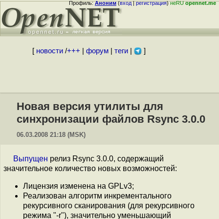
Профиль:
Аноним
(
вход
|
регистрация
)
неRU
opennet.me
[
новости
/
+++
|
форум
|
теги
|
]
Новая версия утилиты для
синхронизации файлов Rsync 3.0.0
06.03.2008 21:18 (MSK)
Выпущен
релиз Rsync 3.0.0, содержащий
значительное количество новых возможностей:
Лицензия изменена на GPLv3;
Реализован алгоритм инкрементального
рекурсивного сканирования (для рекурсивного
режима "-r"), значительно уменьшающий