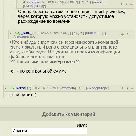
4.6
,
uldus
(
ok
), 10:08, 07/03/2008 [
^
] [
^^
] [
^^^
] [
ответить
]
+
–
/
[
к модератору
]
Очень хороша в этом плане опция --modify-window,
через которую можно установить допустимое
расхождение во времени.
2.8
,
_Nick_
(
??
), 12:36, 07/03/2008 [
^
] [
^^
] [
^^^
] [
ответить
]
[
↑
]
+
–
/
[
к модератору
]
>Кто-нибудь знает, как синхронизировать командой
rsync локальный репо с официальным в интернете
>так, чтобы rsync НЕ учитывал время модификации
файлов в локальном репо
>? Только имя или имя+размер ?
-c - по контрольной сумме
+
–
1.7
,
kerzol
(
?
), 10:26, 07/03/2008 [
ответить
]
[
↑
] [
к модератору
]
/
--iconv рулит :)
Добавить комментарий
Имя: