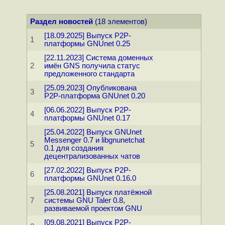
Раздел новостей
(18 элементов)
[18.09.2025] Выпуск P2P-
1
платформы GNUnet 0.25
[22.11.2023] Cистема доменных
2
имён GNS получила статус
предложенного стандарта
[25.09.2023] Опубликована
3
P2P-платформа GNUnet 0.20
[06.06.2022] Выпуск P2P-
4
платформы GNUnet 0.17
[25.04.2022] Выпуск GNUnet
Messenger 0.7 и libgnunetchat
5
0.1 для создания
децентрализованных чатов
[27.02.2022] Выпуск P2P-
6
платформы GNUnet 0.16.0
[25.08.2021] Выпуск платёжной
7
системы GNU Taler 0.8,
развиваемой проектом GNU
[09.08.2021] Выпуск P2P-