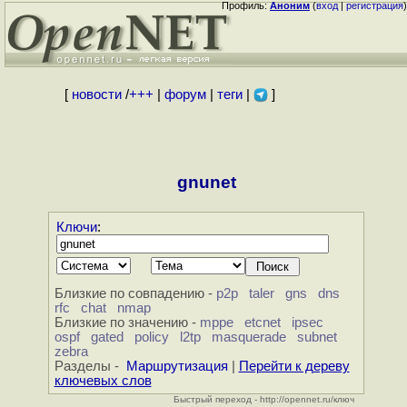
Профиль:
Аноним
(
вход
|
регистрация
)
[
новости
/
+++
|
форум
|
теги
|
]
gnunet
Ключи
:
Близкие по совпадению -
p2p
taler
gns
dns
rfc
chat
nmap
Близкие по значению -
mppe
etcnet
ipsec
ospf
gated
policy
l2tp
masquerade
subnet
zebra
Разделы -
Маршрутизация
|
Перейти к дереву
ключевых слов
Быстрый переход - http://opennet.ru/ключ