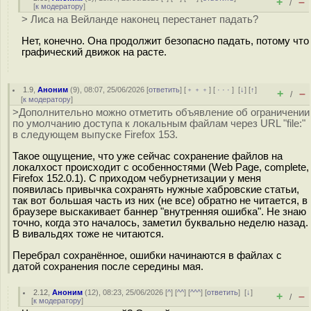
+
–
/
[
к модератору
]
> Лиса на Вейланде наконец перестанет падать?
Нет, конечно. Она продолжит безопасно падать, потому что
графический движок на расте.
1.9
,
Аноним
(
9
), 08:07, 25/06/2026 [
ответить
] [
﹢﹢﹢
] [
· · ·
]
[
↓
] [
↑
]
+
–
/
[
к модератору
]
>Дополнительно можно отметить объявление об ограничении
по умолчанию доступа к локальным файлам через URL "file:"
в следующем выпуске Firefox 153.
Такое ощущение, что уже сейчас сохранение файлов на
локалхост происходит с особенностями (Web Page, complete,
Firefox 152.0.1). С приходом чебурнетизации у меня
появилась привычка сохранять нужные хабровские статьи,
так вот большая часть из них (не все) обратно не читается, в
браузере выскакивает баннер "внутренняя ошибка". Не знаю
точно, когда это началось, заметил буквально неделю назад.
В вивальдях тоже не читаются.
Перебрал сохранённое, ошибки начинаются в файлах с
датой сохранения после середины мая.
2.12
,
Аноним
(
12
), 08:23, 25/06/2026 [
^
] [
^^
] [
^^^
] [
ответить
]
[
↓
]
+
–
/
[
к модератору
]