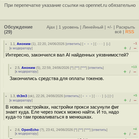
При перепечатке указание ссылки на opennet.ru обязательно
Обсуждение
Ajax
|
1 уровень
|
Линейный
|
+/-
|
Раскрыть
(29)
всё
|
RSS
–1
1.1
,
Аноним
(
1
), 22:20, 24/06/2026 [
ответить
] [
﹢﹢﹢
] [
· · ·
]
[
↓
]
+
–
[
к модератору
]
/
Интересно, закончился вал AI найденных уязвнимостей?
+13
2.5
,
Аноним
(
5
), 22:59, 24/06/2026 [
^
] [
^^
] [
^^^
] [
ответить
]
+
–
[
к модератору
]
/
Закончились средства для оплаты токенов.
+5
1.3
,
th3m3
(
ok
), 22:26, 24/06/2026 [
ответить
] [
﹢﹢﹢
] [
· · ·
]
[
↓
] [
↑
]
+
–
[
к модератору
]
/
В новых настройках, настройки прокси засунули фиг
знает куда. Еле через поиск можно найти. И то, надо
куда-то там проваливаться в менюшках.
+4
2.6
,
OpenEcho
(
?
), 23:41, 24/06/2026 [
^
] [
^^
] [
^^^
] [
ответить
]
+
–
[
к модератору
]
/