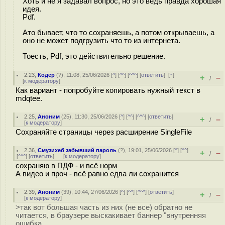
Хоть и не я задавал вопрос, но это ведь правда хорошая
идея.
Pdf.
Ато бывает, что то сохраняешь, а потом открываешь, а
оно не может подгрузить что то из интернета.
Тоесть, Pdf, это действительно решение.
2.23
,
Кодер
(
?
), 11:08, 25/06/2026 [
^
] [
^^
] [
^^^
] [
ответить
]
[
↑
]
+
–
/
[
к модератору
]
Как вариант - попробуйте копировать нужный текст в
mdqtee.
2.25
,
Аноним
(
25
), 11:30, 25/06/2026 [
^
] [
^^
] [
^^^
] [
ответить
]
+
–
/
[
к модератору
]
Сохраняйте страницы через расширение SingleFile
2.36
,
Смузихеб забывший пароль
(
?
), 19:01, 25/06/2026 [
^
] [
^^
]
+
–
/
[
^^^
] [
ответить
]
[
к модератору
]
сохраняю в ПДФ - и всё норм
А видео и проч - всё равно едва ли сохранится
2.39
,
Аноним
(
39
), 10:44, 27/06/2026 [
^
] [
^^
] [
^^^
] [
ответить
]
+
–
/
[
к модератору
]
>так вот большая часть из них (не все) обратно не
читается, в браузере выскакивает баннер "внутренняя
ошибка