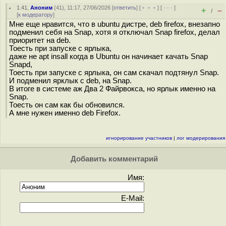
1.41
,
Аноним
(
41
), 11:17, 27/06/2026 [
ответить
] [
﹢﹢﹢
] [
· · ·
]
+
–
/
[
к модератору
]
Мне еще нравится, что в ubuntu дистре, deb firefox, внезапно
подменил себя на Snap, хотя я отключал Snap firefox, делал
приоритет на deb.
Тоесть при запуске с ярлыка,
даже не apt insall когда в Ubuntu он начинает качать Snap
Snapd,
Тоесть при запуске с ярлыка, он сам скачал подтянул Snap.
И подменил ярклык с deb, на Snap.
В итоге в системе аж Два 2 Файрвокса, но ярлык именно на
Snap.
Тоесть он сам как бы обновился.
А мне нужен именно deb Firefox.
игнорирование участников
|
лог модерирования
Добавить комментарий
Имя:
E-Mail: