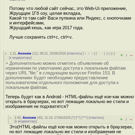
Потому что любой сайт сейчас, это Web-Ui приложение,
Жрущщее 1Гб озу, целая вкладка,
Какой то там сайт Васи пупкина или Яндекс, с кнопочками
и интерфейсами,
Жрущщий кешь, как игра 2017 года.
Лучше сохранять ctrl+c, ctrl+v.
1.11
,
Аноним
(
12
), 08:21, 25/06/2026 [
ответить
] [
﹢﹢﹢
] [
· · ·
]
[
↓
] [
↑
]
+
–
/
[
к модератору
]
> Дополнительно можно отметить объявление об
ограничении по умолчанию доступа к локальным файлам
через URL "file:" в следующем выпуске Firefox 153. В
дополнениях будет необходимо предоставление
пользователем отдельного полномочия для доступа к
локальным файлам.
Теперь будет как в Android - HTML-файлы ещё кое-как можно
открыть в браузерах, но вот лежащие локально же стили и
изображения не подхватятся?
2.42
,
Аноним
(
40
), 11:19, 27/06/2026 [
^
] [
^^
] [
^^^
] [
ответить
]
+
–
/
[
к модератору
]
Это(HTML-файлы ещё кое-как можно открыть в браузерах,
но вот лежащие локально же стили и изображения не