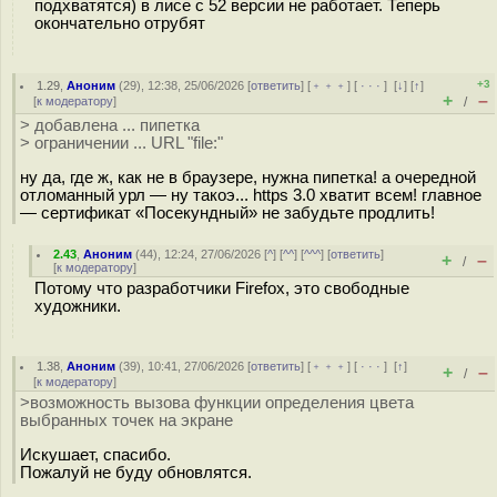
подхватятся) в лисе с 52 версии не работает. Теперь
окончательно отрубят
+3
1.29
,
Аноним
(
29
), 12:38, 25/06/2026 [
ответить
] [
﹢﹢﹢
] [
· · ·
]
[
↓
] [
↑
]
+
–
[
к модератору
]
/
> добавлена ... пипетка
> ограничении ... URL "file:"
ну да, где ж, как не в браузере, нужна пипетка! а очередной
отломанный урл — ну такоэ... https 3.0 хватит всем! главное
— сертификат «Посекундный» не забудьте продлить!
2.43
,
Аноним
(
44
), 12:24, 27/06/2026 [
^
] [
^^
] [
^^^
] [
ответить
]
+
–
/
[
к модератору
]
Потому что разработчики Firefox, это свободные
художники.
1.38
,
Аноним
(
39
), 10:41, 27/06/2026 [
ответить
] [
﹢﹢﹢
] [
· · ·
]
[
↑
]
+
–
/
[
к модератору
]
>возможность вызова функции определения цвета
выбранных точек на экране
Искушает, спасибо.
Пожалуй не буду обновлятся.