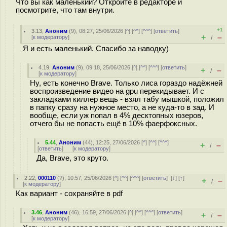
Что вы как маленький? Откройте в редакторе и
посмотрите, что там внутри.
+1
3.13
,
Аноним
(
9
), 08:27, 25/06/2026 [
^
] [
^^
] [
^^^
] [
ответить
]
+
–
[
к модератору
]
/
Я и есть маленький. Спасибо за наводку)
4.19
,
Аноним
(
9
), 09:18, 25/06/2026 [
^
] [
^^
] [
^^^
] [
ответить
]
+
–
/
[
к модератору
]
Ну, есть конечно Brave. Только лиса гораздо надёжней
воспроизведение видео на gpu перекидывает. И с
закладками киллер вещь - взял табу мышкой, положил
в папку сразу на нужное место, а не куда-то в зад. И
вообще, если уж попал в 4% десктопных юзеров,
отчего бы не попасть ещё в 10% фаерфоксных.
5.44
,
Аноним
(
44
), 12:25, 27/06/2026 [
^
] [
^^
] [
^^^
]
+
–
/
[
ответить
]
[
к модератору
]
Да, Brave, это круто.
2.22
,
000110
(
?
), 10:57, 25/06/2026 [
^
] [
^^
] [
^^^
] [
ответить
]
[
↓
] [
↑
]
+
–
/
[
к модератору
]
Как вариант - сохраняйте в pdf
3.46
,
Аноним
(
46
), 16:59, 27/06/2026 [
^
] [
^^
] [
^^^
] [
ответить
]
+
–
/
[
к модератору
]