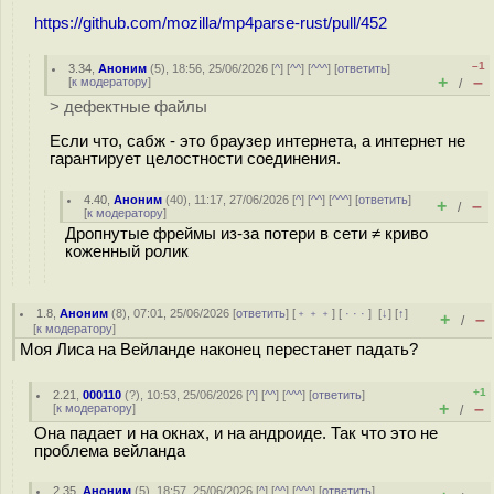
https://github.com/mozilla/mp4parse-rust/pull/452
–1
3.34
,
Аноним
(
5
), 18:56, 25/06/2026 [
^
] [
^^
] [
^^^
] [
ответить
]
+
–
[
к модератору
]
/
> дефектные файлы
Если что, сабж - это браузер интернета, а интернет не
гарантирует целостности соединения.
4.40
,
Аноним
(
40
), 11:17, 27/06/2026 [
^
] [
^^
] [
^^^
] [
ответить
]
+
–
/
[
к модератору
]
Дропнутые фреймы из-за потери в сети ≠ криво
коженный ролик
1.8
,
Аноним
(
8
), 07:01, 25/06/2026 [
ответить
] [
﹢﹢﹢
] [
· · ·
]
[
↓
] [
↑
]
+
–
/
[
к модератору
]
Моя Лиса на Вейланде наконец перестанет падать?
+1
2.21
,
000110
(
?
), 10:53, 25/06/2026 [
^
] [
^^
] [
^^^
] [
ответить
]
+
–
[
к модератору
]
/
Она падает и на окнах, и на андроиде. Так что это не
проблема вейланда
2.35
,
Аноним
(
5
), 18:57, 25/06/2026 [
^
] [
^^
] [
^^^
] [
ответить
]