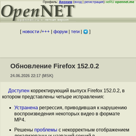
Профиль:
Аноним
(
вход
|
регистрация
)
неRU
opennet.me
[
новости
/
+++
|
форум
|
теги
|
]
Обновление Firefox 152.0.2
24.06.2026 22:17 (MSK)
Доступен
корректирующий выпуск Firefox 152.0.2, в
котором представлены четыре исправления:
Устранена
регрессия, приводившая к нарушению
воспроизведения некоторых видео в формате
MP4.
Решены
проблемы
с некорректным отображением
локализованных названий секций в