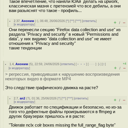
Такое впечетление, что наняли ЮАй делать на upwork,
классическая мазня с претензией что все дебилы, а они
вам разьяснят что такое - профиль...
2.37
,
Аноним
(
-
), 06:48, 26/06/2026 [
^
] [
^^
] [
^^^
] [
ответить
]
+
–
/
[
к модератору
]
Они перенесли секцию "Firefox data collection and use" из
раздела "Privacy and security" в новый "Permissions and
data", у них видимо "data collection and use" не имеет
отношения к "Privacy and security"
такие тенденции
+4
1.4
,
Аноним
(
5
), 22:59, 24/06/2026 [
ответить
] [
﹢﹢﹢
] [
· · ·
]
[
↓
] [
↑
]
+
–
[
к модератору
]
/
> регрессия, приводившая к нарушению воспроизведения
некоторых видео в формате MP4
Это следствие графического движка на расте?
2.7
,
an2
(
?
), 01:36, 25/06/2026 [
^
] [
^^
] [
^^^
] [
ответить
]
+
–
/
[
к модератору
]
Движок работает по спецификации и безопасно, но из-за
того что дефектные файлы проигрываются в ffmpeg и
других браузерах пришлось и в расте:
"Tolerate nclx colr boxes missing the full_range_flag byte"