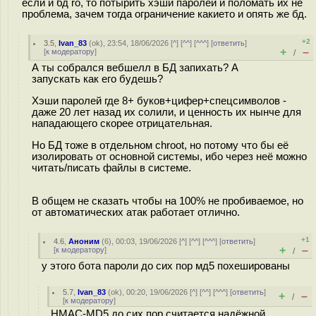
если и бд ro, то потырить хэши паролей и поломать их не
проблема, зачем тогда ограничение какието и опять же бд.
+2
3.5
,
Ivan_83
(
ok
), 23:54, 18/06/2026 [
^
] [
^^
] [
^^^
] [
ответить
]
+
–
[
к модератору
]
/
А ты собрался вебшелл в БД запихать? А
запускать как его будешь?
Хэши паролей где 8+ буков+цифер+спецсимволов -
даже 20 лет назад их солили, и ценность их нынче для
нападающего скорее отрицательная.
Но БД тоже в отдельном chroot, но потому что бы её
изолировать от основной системы, ибо через неё можно
читать/писать файлы в системе.
В общем не сказать чтобы на 100% не пробиваемое, но
от автоматических атак работает отлично.
+1
4.6
,
Аноним
(
6
), 00:03, 19/06/2026 [
^
] [
^^
] [
^^^
] [
ответить
]
+
–
[
к модератору
]
/
у этого бота пароли до сих пор мд5 похешированы
5.7
,
Ivan_83
(
ok
), 00:20, 19/06/2026 [
^
] [
^^
] [
^^^
] [
ответить
]
+
–
/
[
к модератору
]
HMAC-MD5 до сих пор считается надёжной