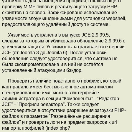
уязвимость для размещения профиля, отключающего
проверку MIME-типов и реализующего загрузку PHP-
скриптов на сервер. Зафиксировано использование
уязвимости злоумышленниками для установки webshell,
предоставляющего удалённый доступ к системе.
Уязвимость устранена в выпуске JCE 2.9.99.5,
следом за которым опубликовано обновление 2.9.99.6 с
усилением защиты. Уязвимость затрагивает все версии
JCE (от Joomla 3 до Joomla 6). После установки
обновления следует удостовериться, что система не
была скомпрометирована и в ней не остаётся
установленный атакующими бэкдор.
Проверить наличие подставного профиля, который
как правило имеет бессмысленное автоматически
сгенерированное имя, можно в интерфейсе
адиминистратора в секции "Компоненты" - "Редактор
JCE" - "Профили редактора". Также следует
удостовериться в отсутствии разрешения загрузки PHP-
файлов в параметре "Разрешённые расширения
файлов" и проверить логи на предмет запросов к url
импорта профилей (index.php?