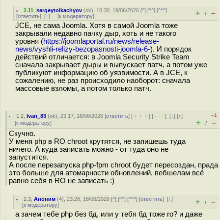
2.11
,
sergeytolkachyov
(
ok
), 10:30, 19/06/2026 [
^
] [
^^
] [
^^^
]
+
–
/
[
ответить
]
[
↑
] [
к модератору
]
JCE, не сама Joomla. Хотя в самой Joomla тоже
закрывали недавно пачку дыр, хоть и не такого
уровня (
https://joomlaportal.ru/news/release-
news/vyshli-relizy-bezopasnosti-joomla-6-
). И порядок
действий отличается: в Joomla Security Strike Team
сначала закрывает дыры и выпускает патч, а потом уже
публикуют информацию об уязвимости. А в JCE, к
сожалению, не раз происходило наоборот: сначала
массовые взломы, а потом только патч.
–1
1.2
,
Ivan_83
(
ok
), 23:17, 18/06/2026 [
ответить
] [
﹢﹢﹢
] [
· · ·
]
[
↓
] [
↑
]
+
–
[
к модератору
]
/
Скучно.
У меня php в RO chroot крутятся, не запишешь туда
ничего. А куда записать можно - от туда оно не
запустится.
А после перезапуска php-fpm chroot будет пересоздан, прада
это больше для атомарности обновлений, вебшелам всё
равно себя в RO не записать :)
2.3
,
Аноним
(
4
), 23:28, 18/06/2026 [
^
] [
^^
] [
^^^
] [
ответить
]
[
↓
]
+
–
/
[
к модератору
]
а зачем тебе php без бд, или у тебя бд тоже ro? и даже