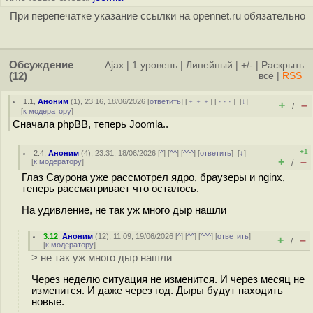
При перепечатке указание ссылки на opennet.ru обязательно
Обсуждение
Ajax
|
1 уровень
|
Линейный
|
+/-
|
Раскрыть
(12)
всё
|
RSS
1.1
,
Аноним
(
1
), 23:16, 18/06/2026 [
ответить
] [
﹢﹢﹢
] [
· · ·
]
[
↓
]
+
–
/
[
к модератору
]
Сначала phpBB, теперь Joomla..
+1
2.4
,
Аноним
(
4
), 23:31, 18/06/2026 [
^
] [
^^
] [
^^^
] [
ответить
]
[
↓
]
+
–
[
к модератору
]
/
Глаз Саурона уже рассмотрел ядро, браузеры и nginx,
теперь рассматривает что осталось.
На удивление, не так уж много дыр нашли
3.12
,
Аноним
(
12
), 11:09, 19/06/2026 [
^
] [
^^
] [
^^^
] [
ответить
]
+
–
/
[
к модератору
]
> не так уж много дыр нашли
Через неделю ситуация не изменится. И через месяц не
изменится. И даже через год. Дыры будут находить
новые.