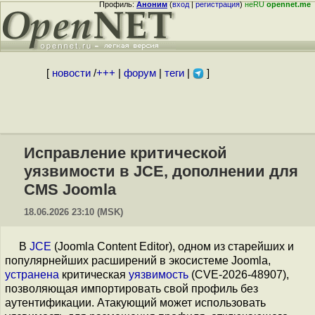
Профиль:
Аноним
(
вход
|
регистрация
)
неRU
opennet.me
[
новости
/
+++
|
форум
|
теги
|
]
Исправление критической
уязвимости в JCE, дополнении для
CMS Joomla
18.06.2026 23:10 (MSK)
В
JCE
(Joomla Content Editor), одном из старейших и
популярнейших расширений в экосистеме Joomla,
устранена
критическая
уязвимость
(CVE-2026-48907),
позволяющая импортировать свой профиль без
аутентификации. Атакующий может использовать