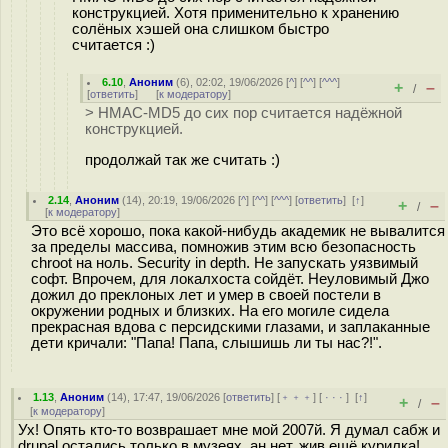
конструкцией. Хотя применительно к хранению
солёных хэшей она слишком быстро
считается :)
6.10
,
Аноним
(
6
), 02:02, 19/06/2026 [
^
] [
^^
] [
^^^
]
+
–
/
[
ответить
]
[
к модератору
]
> HMAC-MD5 до сих пор считается надёжной
конструкцией.
продолжай так же считать :)
2.14
,
Аноним
(
14
), 20:19, 19/06/2026 [
^
] [
^^
] [
^^^
] [
ответить
]
[
↑
]
+
–
/
[
к модератору
]
Это всё хорошо, пока какой-нибудь академик не вывалится
за пределы массива, помножив этим всю безопасность
chroot на ноль. Security in depth. Не запускать уязвимый
софт. Впрочем, для локалхоста сойдёт. Неуловимый Джо
дожил до преклоных лет и умер в своей постели в
окружении родных и близких. На его могиле сидела
прекрасная вдова с персидскими глазами, и заплаканные
дети кричали: "Папа! Папа, слышишь ли ты нас?!".
1.13
,
Аноним
(
14
), 17:47, 19/06/2026 [
ответить
] [
﹢﹢﹢
] [
· · ·
]
[
↑
]
+
–
/
[
к модератору
]
Ух! Опять кто-то возврашает мне мой 2007й. Я думал сабж и
drupal остались только в музеях, ан нет, жив ещё курилка!