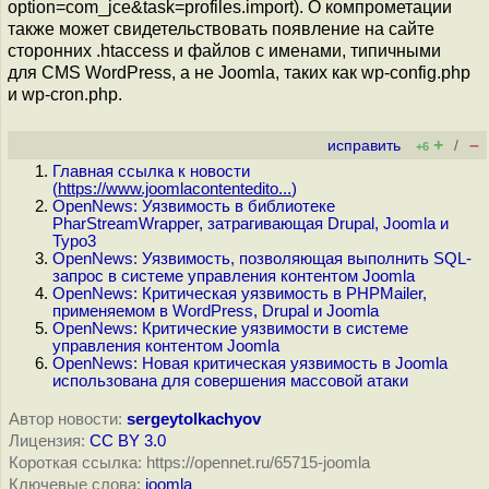
option=com_jce&task=profiles.import). О компрометации
также может свидетельствовать появление на сайте
сторонних .htaccess и файлов с именами, типичными
для CMS WordPress, а не Joomla, таких как wp-config.php
и wp-cron.php.
+
–
исправить
/
+6
Главная ссылка к новости
(
https://www.joomlacontentedito...
)
OpenNews: Уязвимость в библиотеке
PharStreamWrapper, затрагивающая Drupal, Joomla и
Typo3
OpenNews: Уязвимость, позволяющая выполнить SQL-
запрос в системе управления контентом Joomla
OpenNews: Критическая уязвимость в PHPMailer,
применяемом в WordPress, Drupal и Joomla
OpenNews: Критические уязвимости в системе
управления контентом Joomla
OpenNews: Новая критическая уязвимость в Joomla
использована для совершения массовой атаки
Автор новости:
sergeytolkachyov
Лицензия:
CC BY 3.0
Короткая ссылка: https://opennet.ru/65715-joomla
Ключевые слова:
joomla