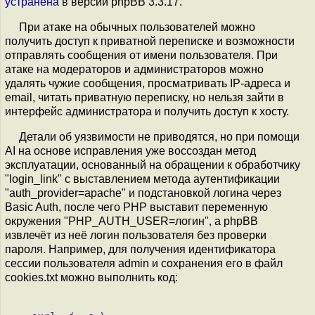
устранена
в версии phpBB 3.3.17.
При атаке на обычных пользователей можно
получить доступ к приватной переписке и возможности
отправлять сообщения от имени пользователя. При
атаке на модераторов и администраторов можно
удалять чужие сообщения, просматривать IP-адреса и
email, читать приватную переписку, но нельзя зайти в
интерфейс администратора и получить доступ к хосту.
Детали об уязвимости не приводятся, но при помощи
AI на основе исправления уже воссоздан метод
эксплуатации, основанный на обращении к обработчику
"login_link" с выставлением метода аутентификации
"auth_provider=apache" и подстановкой логина через
Basic Auth, после чего PHP выставит переменную
окружения "PHP_AUTH_USER=логин", а phpBB
извлечёт из неё логин пользователя без проверки
пароля. Например, для получения идентификатора
сессии пользователя admin и сохранения его в файл
cookies.txt можно выполнить код: