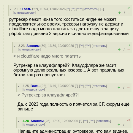
+1
2.19
,
Гость
(
??
), 10:53, 12/06/2026 [
^
] [
^^
] [
^^^
] [
ответить
]
[
↓
]
+
–
[
к модератору
]
/
рутрекер лежит из-за того хоститься нигде не может
продолжительное время, трекеры нагрузку не держат и
cloudflare надо много платить за достаточную защиту
phpbb там древний 2 версии и сильно модифицированный
+2
3.23
,
Аноним
(
30
), 13:39, 12/06/2026 [
^
] [
^^
] [
^^^
] [
ответить
]
+
–
[
к модератору
]
/
> и cloudflare надо много платить
Рутрекер за клаудфлярей?! Клаудфляра же гасит
огромную долю реальных юзеров... А вот правильных
ботов как раз пропускает.
4.25
,
Гость
(
??
), 13:49, 12/06/2026 [
^
] [
^^
] [
^^^
] [
ответить
]
+
–
/
[
к модератору
]
> Рутрекер за клаудфлярей?!
Да, c 2023 года полностью прячется за CF, форум ещё
раньше
–2
4.28
,
Аноним
(
28
), 17:09, 12/06/2026 [
^
] [
^^
] [
^^^
] [
ответить
]
+
–
[
к модератору
]
/
Напишите администрации рутрекера, что вам виднее,