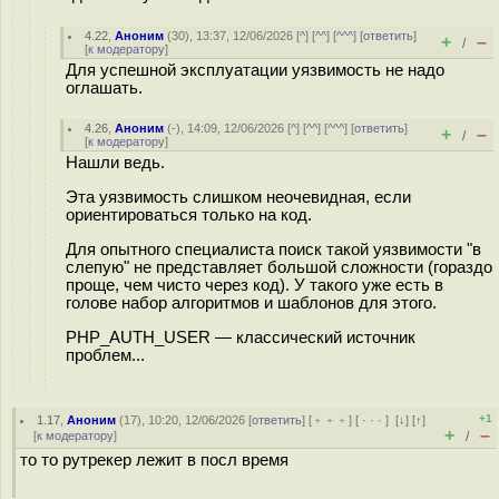
4.22
,
Аноним
(
30
), 13:37, 12/06/2026 [
^
] [
^^
] [
^^^
] [
ответить
]
+
–
/
[
к модератору
]
Для успешной эксплуатации уязвимость не надо
оглашать.
4.26
,
Аноним
(
-
), 14:09, 12/06/2026 [
^
] [
^^
] [
^^^
] [
ответить
]
+
–
/
[
к модератору
]
Нашли ведь.
Эта уязвимость слишком неочевидная, если
ориентироваться только на код.
Для опытного специалиста поиск такой уязвимости "в
слепую" не представляет большой сложности (гораздо
проще, чем чисто через код). У такого уже есть в
голове набор алгоритмов и шаблонов для этого.
PHP_AUTH_USER — классический источник
проблем...
+1
1.17
,
Аноним
(
17
), 10:20, 12/06/2026 [
ответить
] [
﹢﹢﹢
] [
· · ·
]
[
↓
] [
↑
]
+
–
[
к модератору
]
/
то то рутрекер лежит в посл время