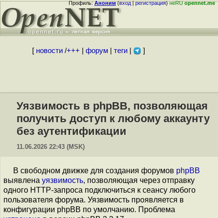
Профиль:
Аноним
(
вход
|
регистрация
)
неRU
opennet.me
[
новости
/
+++
|
форум
|
теги
|
]
Уязвимость в phpBB, позволяющая
получить доступ к любому аккаунту
без аутентификации
11.06.2026 22:43 (MSK)
В свободном движке для создания форумов
phpBB
выявлена
уязвимость
, позволяющая через отправку
одного HTTP-запроса подключиться к сеансу любого
пользователя форума. Уязвимость проявляется в
конфигурации phpBB по умолчанию. Проблема