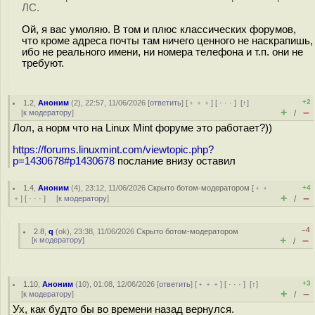
ЛС.
Ой, я вас умоляю. В том и плюс классических форумов,
что кроме адреса почты там ничего ценного не наскрапишь,
ибо не реального имени, ни номера телефона и т.п. они не
требуют.
+2
1.2
,
Аноним
(
2
), 22:57, 11/06/2026 [
ответить
] [
﹢﹢﹢
] [
· · ·
]
[
↑
]
+
–
[
к модератору
]
/
Лол, а норм что на Linux Mint форуме это работает?))
https://forums.linuxmint.com/viewtopic.php?
p=1430678#p1430678
послание внизу оставил
1.4
,
Аноним
(
4
), 23:12, 11/06/2026
Скрыто ботом-модератором
[
﹢﹢
+4
+
–
﹢
] [
· · ·
] [
к модератору
]
/
–4
2.8
,
q
(
ok
), 23:38, 11/06/2026
Скрыто ботом-модератором
+
–
[
к модератору
]
/
+3
1.10
,
Аноним
(
10
), 01:08, 12/06/2026 [
ответить
] [
﹢﹢﹢
] [
· · ·
]
[
↑
]
+
–
[
к модератору
]
/
Ух, как будто бы во времени назад вернулся.