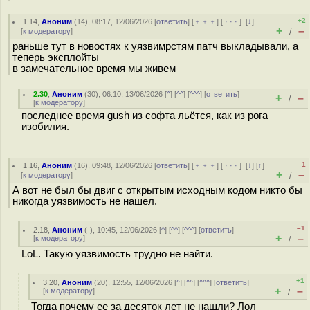
+2
1.14
,
Аноним
(
14
), 08:17, 12/06/2026 [
ответить
] [
﹢﹢﹢
] [
· · ·
]
[
↓
]
+
–
[
к модератору
]
/
раньше тут в новостях к уязвимрстям патч выкладывали, а
теперь эксплойты
в замечательное время мы живем
2.30
,
Аноним
(
30
), 06:10, 13/06/2026 [
^
] [
^^
] [
^^^
] [
ответить
]
+
–
/
[
к модератору
]
последнее время gush из софта льётся, как из рога
изобилия.
–1
1.16
,
Аноним
(
16
), 09:48, 12/06/2026 [
ответить
] [
﹢﹢﹢
] [
· · ·
]
[
↓
] [
↑
]
+
–
[
к модератору
]
/
А вот не был бы двиг с открытым исходным кодом никто бы
никогда уязвимость не нашел.
–1
2.18
,
Аноним
(
-
), 10:45, 12/06/2026 [
^
] [
^^
] [
^^^
] [
ответить
]
+
–
[
к модератору
]
/
LoL. Такую уязвимость трудно не найти.
+1
3.20
,
Аноним
(
20
), 12:55, 12/06/2026 [
^
] [
^^
] [
^^^
] [
ответить
]
+
–
[
к модератору
]
/
Тогда почему ее за десяток лет не нашли? Лол