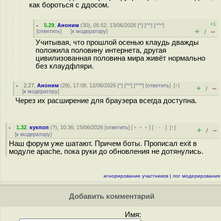
как бороться с ддосом.
+1
5.29
,
Аноним
(
30
), 05:52, 13/06/2026 [
^
] [
^^
] [
^^^
]
+
–
[
ответить
]
[
к модератору
]
/
Учитывая, что прошлой осенью клаудь дважды
положила половину интернета, другая
цивилизованная половина мира живёт нормально
без клаудфляри.
2.27
,
Аноним
(
28
), 17:08, 12/06/2026 [
^
] [
^^
] [
^^^
] [
ответить
]
[
↑
]
+
–
/
[
к модератору
]
Через их расширение для браузера всегда доступна.
1.32
,
кукпоп
(
?
), 10:36, 15/06/2026 [
ответить
] [
﹢﹢﹢
] [
· · ·
]
[
↑
]
+
–
/
[
к модератору
]
Наш форум уже шатают. Причем боты. Прописал exit в
модуле apache, пока руки до обновления не дотянулись.
игнорирование участников
|
лог модерирования
Добавить комментарий
Имя: