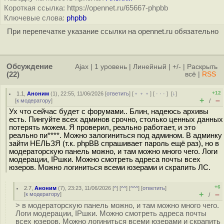
Короткая ссылка: https://opennet.ru/65667-phpbb
Ключевые слова:
phpbb
При перепечатке указание ссылки на opennet.ru обязательно
Обсуждение
Ajax
|
1 уровень
|
Линейный
|
+/-
|
Раскрыть
(22)
всё
|
RSS
+12
1.1
,
Аноним
(
1
), 22:55, 11/06/2026 [
ответить
] [
﹢﹢﹢
] [
· · ·
]
[
↓
]
+
–
[
к модератору
]
/
Ух что сейчас будет с форумами.. Блин, надеюсь архивы
есть. Пингуйте всех админов срочно, столько ценных данных
потерять можем. Я проверил, реально работает, и это
реально пи****. Можно залогиниться под админом. В админку
зайти НЕЛЬЗЯ (т.к. phpBB спрашивает пароль ещё раз), но в
модераторскую панель можно, и там можно много чего. Логи
модерации, IPшки. Можно смотреть адреса почты всех
юзеров. Можно логиниться всеми юзерами и скрапить ЛС.
+6
2.7
,
Аноним
(
7
), 23:23, 11/06/2026 [
^
] [
^^
] [
^^^
] [
ответить
]
+
–
[
к модератору
]
/
> в модераторскую панель можно, и там можно много чего.
Логи модерации, IPшки. Можно смотреть адреса почты
всех юзеров. Можно логиниться всеми юзерами и скрапить