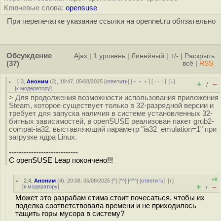
Ключевые слова:
opensuse
При перепечатке указание ссылки на opennet.ru обязательно
Обсуждение
Ajax
|
1 уровень
|
Линейный
|
+/-
|
Раскрыть
(37)
всё
|
RSS
1.3
,
Аноним
(
3
), 19:47, 05/08/2025 [
ответить
] [
﹢﹢﹢
] [
· · ·
]
[
↓
]
+
–
/
[
к модератору
]
> Для продолжения возможности использования приложения
Steam, которое существует только в 32-разрядной версии и
требует для запуска наличия в системе установленных 32-
битных зависимостей, в openSUSE реализован пакет grub2-
compat-ia32, выставляющий параметр "ia32_emulation=1" при
загрузке ядра Linux.
----------------------------
С openSUSE Leap покончено!!!
+8
2.4
,
Аноним
(
4
), 20:08, 05/08/2025 [
^
] [
^^
] [
^^^
] [
ответить
]
[
↓
]
+
–
[
к модератору
]
/
Может это разрабам стима стоит почесаться, чтобы их
поделка соответствовала времени и не приходилось
тащить горы мусора в систему?