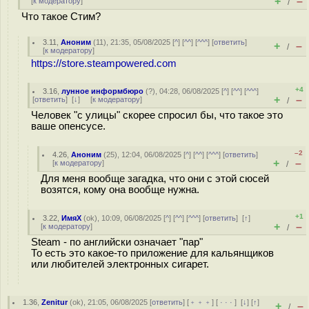
+
–
[
к модератору
]
/
Что такое Стим?
3.11
,
Аноним
(
11
), 21:35, 05/08/2025 [
^
] [
^^
] [
^^^
] [
ответить
]
+
–
/
[
к модератору
]
https://store.steampowered.com
+4
3.16
,
лунное информбюро
(
?
), 04:28, 06/08/2025 [
^
] [
^^
] [
^^^
]
+
–
[
ответить
]
[
↓
] [
к модератору
]
/
Человек "с улицы" скорее спросил бы, что такое это
ваше опенсусе.
–2
4.26
,
Аноним
(
25
), 12:04, 06/08/2025 [
^
] [
^^
] [
^^^
] [
ответить
]
+
–
[
к модератору
]
/
Для меня вообще загадка, что они с этой сюсей
возятся, кому она вообще нужна.
+1
3.22
,
ИмяХ
(
ok
), 10:09, 06/08/2025 [
^
] [
^^
] [
^^^
] [
ответить
]
[
↑
]
+
–
[
к модератору
]
/
Steam - по английски означает "пар"
То есть это какое-то приложение для кальянщиков
или любителей электронных сигарет.
1.36
,
Zenitur
(
ok
), 21:05, 06/08/2025 [
ответить
] [
﹢﹢﹢
] [
· · ·
]
[
↓
] [
↑
]
+
–
/