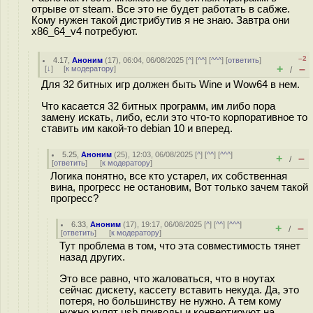
отрыве от steam. Все это не будет работать в сабже.
Кому нужен такой дистрибутив я не знаю. Завтра они
x86_64_v4 потребуют.
–2
4.17
,
Аноним
(
17
), 06:04, 06/08/2025 [
^
] [
^^
] [
^^^
] [
ответить
]
+
–
[
↓
] [
к модератору
]
/
Для 32 битных игр должен быть Wine и Wow64 в нем.
Что касается 32 битных программ, им либо пора
замену искать, либо, если это что-то корпоративное то
ставить им какой-то debian 10 и вперед.
5.25
,
Аноним
(
25
), 12:03, 06/08/2025 [
^
] [
^^
] [
^^^
]
+
–
/
[
ответить
]
[
к модератору
]
Логика понятно, все кто устарел, их собственная
вина, прогресс не остановим, Вот только зачем такой
прогресс?
6.33
,
Аноним
(
17
), 19:17, 06/08/2025 [
^
] [
^^
] [
^^^
]
+
–
/
[
ответить
]
[
к модератору
]
Тут проблема в том, что эта совместимость тянет
назад других.
Это все равно, что жаловаться, что в ноутах
сейчас дискету, кассету вставить некуда. Да, это
потеря, но большинству не нужно. А тем кому
нужно купят usb приводы и конвертируют на