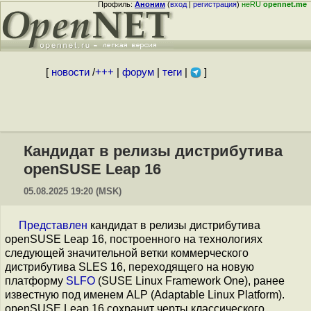
Профиль:
Аноним
(
вход
|
регистрация
)
неRU
opennet.me
[
новости
/
+++
|
форум
|
теги
|
]
Кандидат в релизы дистрибутива
openSUSE Leap 16
05.08.2025 19:20 (MSK)
Представлен
кандидат в релизы дистрибутива
openSUSE Leap 16, построенного на технологиях
следующей значительной ветки коммерческого
дистрибутива SLES 16, переходящего на новую
платформу
SLFO
(SUSE Linux Framework One), ранее
известную под именем ALP (Adaptable Linux Platform).
openSUSE Leap 16 сохранит черты классического