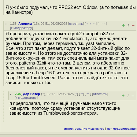
Я уж было подумал, что PPC32 ест. Облом. (а то потыкал бы
на Канистре)
1.38
,
Аноним
(
13
), 09:51, 07/08/2025 [
ответить
] [
﹢﹢﹢
] [
· · ·
]
+
–
/
[
к модератору
]
Я проверил, установка пакета grub2-compat-ia32 не
добавляет ядру ключ ia32_emulation=1, это нужно делать
руками. При том, через терминал, т.к. yast выпилен.
Все, что этот пакет делает, подтягивает 32-битный glibc по
зависимостям. Но этого не достаточно для установки 32-
битного окружения, там есть специальный мата-пакет для
этого, patterns-32bit-что-то-там. В целом, это абсолютно
бесполезный пакет, я не смог запустить ни одно 32-битное
приложение в Leap 16.0 из тех, что прекрасно работают в
Leap 15.6 и Tumbleweed. Разве что вы найдёте что-то, что
зависит только от libc.
2.46
,
Дар Ветер
(
?
), 17:13, 12/08/2025 [
^
] [
^^
] [
^^^
] [
ответить
]
+
–
/
[
к модератору
]
я предполагал, что там ещё и ручками надо что-то
ковырять, поэтому сразу установил отсутствующие
зависимости из Tumbleweed-репозитория.
игнорирование участников
|
лог модерирования