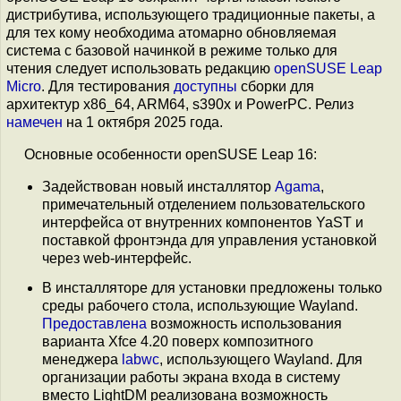
дистрибутива, использующего традиционные пакеты, а
для тех кому необходима атомарно обновляемая
система с базовой начинкой в режиме только для
чтения следует использовать редакцию
openSUSE Leap
Micro
. Для тестирования
доступны
сборки для
архитектур x86_64, ARM64, s390x и PowerPC. Релиз
намечен
на 1 октября 2025 года.
Основные особенности openSUSE Leap 16:
Задействован новый инсталлятор
Agama
,
примечательный отделением пользовательского
интерфейса от внутренних компонентов YaST и
поставкой фронтэнда для управления установкой
через web-интерфейс.
В инсталляторе для установки предложены только
среды рабочего стола, использующие Wayland.
Предоставлена
возможность использования
варианта Xfce 4.20 поверх композитного
менеджера
labwc
, использующего Wayland. Для
организации работы экрана входа в систему
вместо LightDM реализована возможность