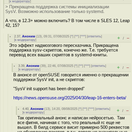
[
к модератору
]
> Прекращена поддержка системы инициализации
SysV. Возможно использование только systemd.
А что, в 12.3+ можно включить? В том числе в SLES 12, Leap
42, 15?
2.37
,
Аноним
(
13
), 09:31, 07/08/2025 [
^
] [
^^
] [
^^^
] [
ответить
]
+
–
/
[
к модератору
]
Это эффект надмозгового пересказчика. Прикращена
поддержка sysv-скриптов, конечно же. Т.е. требуется
перевод всех ваших скриптов в systemd-юниты.
3.39
,
Аноним
(
39
), 22:46, 07/08/2025 [
^
] [
^^
] [
^^^
] [
ответить
]
+
–
/
[
к модератору
]
В анонсе от openSUSE говорится именно о прекращении
поддержки SysV init, а не скриптов:
"SysV init support has been dropped"
https://news.opensuse.org/2025/04/30/leap-16-enters-beta/
4.40
,
Аноним
(
13
), 14:20, 08/08/2025 [
^
] [
^^
] [
^^^
] [
ответить
]
+
–
/
[
к модератору
]
Так оригинальный анонс и написан нейросетью. Там
все фигня, начиная с того, что реальный rc еще не
вышел. В билд сервисе висит примерно 500 реквестов