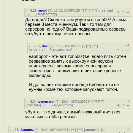
6.29
,
anoni
(
?
), 13:35, 06/08/2025 [
^
] [
^^
] [
^^^
] [
ответить
]
+
–
/
[
↓
] [
к модератору
]
Да ладно? Сколько там убунты в топ500? А сюза
первые 3 места минимум. Так что там для
серверов не годно? Ваши подкроватные серверы
на убунте никому не интересны
–1
7.31
,
нах.
(
?
), 17:32, 06/08/2025 [
^
] [
^^
] [
^^^
]
+
–
[
ответить
]
[
к модератору
]
/
наоборот - эти вот топ500 (т.е. всего пять сотен
серверков занятых высокоумной ноукой)
неинтересны никому кроме спонсоров и
"инвесторов" вложивших в них свои кровные
мильярды.
И да, на них никакие вообще библиотеки не
нужны кроме тех которые запускают питон.
–1
6.34
,
penetrator
(
?
), 19:34, 06/08/2025 [
^
] [
^^
] [
^^^
]
+
–
[
ответить
]
[
↑
] [
к модератору
]
/
убунта - это днище, самый глюкавый дистр из
масовых стейбл релизов
–1
2.5
,
Аноним
(
5
), 20:09, 05/08/2025 [
^
] [
^^
] [
^^^
] [
ответить
]
[
↑
]