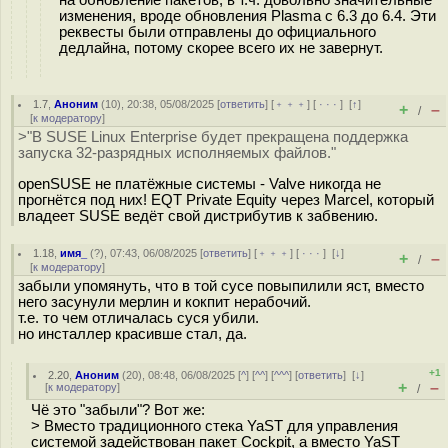
на обновление пакетов, в т.ч. довольно значительные
изменения, вроде обновления Plasma с 6.3 до 6.4. Эти
реквесты были отправлены до официального
дедлайна, потому скорее всего их не завернут.
1.7
,
Аноним
(
10
), 20:38, 05/08/2025 [
ответить
] [
﹢﹢﹢
] [
· · ·
]
[
↑
]
+
–
/
[
к модератору
]
>"В SUSE Linux Enterprise будет прекращена поддержка
запуска 32-разрядных исполняемых файлов."
openSUSE не платёжные системы - Valve никогда не
прогнётся под них! EQT Private Equity через Marcel, который
владеет SUSE ведёт свой дистрибутив к забвению.
1.18
,
имя_
(
?
), 07:43, 06/08/2025 [
ответить
] [
﹢﹢﹢
] [
· · ·
]
[
↓
]
+
–
/
[
к модератору
]
забыли упомянуть, что в той сусе повыпилили яст, вместо
него засунули мерлин и кокпит нерабочий.
т.е. то чем отличалась суся убили.
но инсталлер красивше стал, да.
+1
2.20
,
Аноним
(
20
), 08:48, 06/08/2025 [
^
] [
^^
] [
^^^
] [
ответить
]
[
↓
]
+
–
[
к модератору
]
/
Чё это "забыли"? Вот же:
> Вместо традиционного стека YaST для управления
системой задействован пакет Cockpit, а вместо YaST