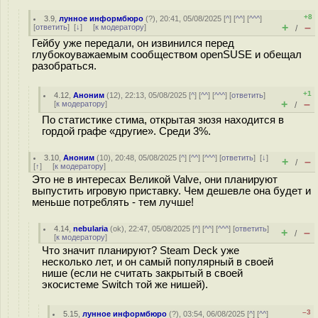
+8
3.9
,
лунное информбюро
(
?
), 20:41, 05/08/2025 [
^
] [
^^
] [
^^^
]
+
–
[
ответить
]
[
↓
] [
к модератору
]
/
Гейбу уже передали, он извинился перед
глубокоуважаемым сообществом openSUSE и обещал
разобраться.
+1
4.12
,
Аноним
(
12
), 22:13, 05/08/2025 [
^
] [
^^
] [
^^^
] [
ответить
]
+
–
[
к модератору
]
/
По статистике стима, открытая зюзя находится в
гордой графе «другие». Среди 3%.
3.10
,
Аноним
(
10
), 20:48, 05/08/2025 [
^
] [
^^
] [
^^^
] [
ответить
]
[
↓
]
+
–
/
[
↑
] [
к модератору
]
Это не в интересах Великой Valve, они планируют
выпустить игровую приставку. Чем дешевле она будет и
меньше потреблять - тем лучше!
4.14
,
nebularia
(
ok
), 22:47, 05/08/2025 [
^
] [
^^
] [
^^^
] [
ответить
]
+
–
/
[
к модератору
]
Что значит планируют? Steam Deck уже
несколько лет, и он самый популярный в своей
нише (если не считать закрытый в своей
экосистеме Switch той же нишей).
–3
5.15
,
лунное информбюро
(
?
), 03:54, 06/08/2025 [
^
] [
^^
]