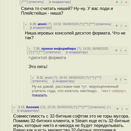
+
–
[
^^^
] [
ответить
]
[
к модератору
]
/
Свича то считать нишей? Ну-ну. У вас поди и
Плейстейшн - ниша?
6.28
,
anoni
(
?
), 13:32, 06/08/2025 [
^
] [
^^
] [
^^^
] [
ответить
]
+
–
/
[
к модератору
]
Ниша игровых консолей десктоп формата. Что не
так?
7.30
,
лунное информбюро
(
?
), 14:55, 06/08/2025
+
–
/
[
^
] [
^^
] [
^^^
] [
ответить
]
[
к модератору
]
>десктоп формата
Это пять!
8.32
,
anoni
(
?
), 18:43, 06/08/2025 [
^
] [
^^
] [
^^^
]
+
–
/
[
ответить
]
[
к модератору
]
Ну-ка давай, расскажи нам тут, недооценненный
учитель года, что консоль нинтендо...
текст свёрнут,
показать
3.13
,
Аноним
(
13
), 22:20, 05/08/2025 [
^
] [
^^
] [
^^^
] [
ответить
]
[
↑
]
+
–
/
[
к модератору
]
Совместимость с 32-битным софтом это не горы мусора.
Помимо 32-битного клиента, в Steam еще есть 32-битные
игры, которые никто и никогда не будет переделывать.
Равно как и есть множество 32-битных программ в