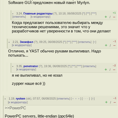
Software GUI предложен новый пакет Myrlyn.
+1
3.24
,
Главные редакторы
(
?
), 10:18, 06/08/2025 [
^
] [
^^
] [
^^^
]
+
–
[
ответить
]
[
к модератору
]
/
Когда предлагают пользователю выбирать между
техническими решениями, это значит что у
разработчиков нет уверенности в том, что они делают
–1
2.21
,
Зюзефил
(
?
), 09:25, 06/08/2025 [
^
] [
^^
] [
^^^
] [
ответить
]
[
↑
]
+
–
[
к модератору
]
/
Отлично, я YAST обычно руками выпиливал. Надо
потыкать...
–2
3.35
,
penetrator
(
?
), 19:36, 06/08/2025 [
^
] [
^^
] [
^^^
] [
ответить
]
+
–
[
к модератору
]
/
я не выпиливал, но не юзал
zypper наше всё ))
–1
1.19
,
ryoken
(
ok
), 07:57, 06/08/2025 [
ответить
] [
﹢﹢﹢
] [
· · ·
]
[
↑
]
+
–
[
к модератору
]
/
>>PowerPC
PowerPC servers, little-endian (ppc64le)