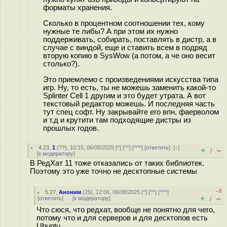
форматы хранения.
Сколько в процентном соотношении тех, кому
нужные те либы? А при этом их нужно
поддерживать, собирать, поставлять в дистр, а в
случае с виндой, еще и ставить всем в подряд
вторую копию в SysWow (а потом, а че оно весит
столько?).
Это приемлемо с произведениями искусства типа
игр. Ну, то есть, ты не можешь заменить какой-то
Splinter Cell 1 другим и это будет утрата. А вот
текстовый редактор можешь. И последняя часть
тут спец софт. Ну закрывайте его впн, фаерволом
и т.д и крутити там подходящие дистры из
прошлых годов.
4.23
,
1
(
??
), 10:15, 06/08/2025 [
^
] [
^^
] [
^^^
] [
ответить
]
[
↑
]
+
–
/
[
к модератору
]
В РедХат 11 тоже отказались от таких библиотек.
Поэтому это уже точно не десктопные системы
–2
5.27
,
Аноним
(
25
), 12:06, 06/08/2025 [
^
] [
^^
] [
^^^
]
+
–
[
ответить
]
[
к модератору
]
/
Что сюся, что редхат, вообще не понятно для чего,
потому что и для серверов и для десктопов есть
Ubuntu.