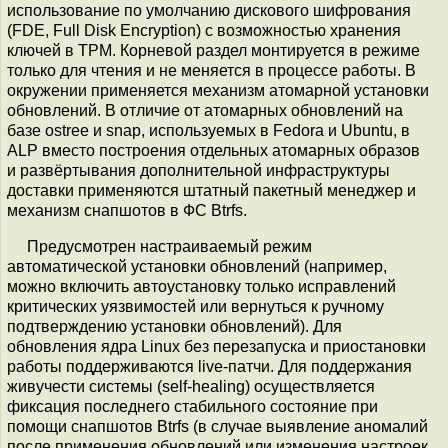
использование по умолчанию дискового шифрования
(FDE, Full Disk Encryption) с возможностью хранения
ключей в TPM. Корневой раздел монтируется в режиме
только для чтения и не меняется в процессе работы. В
окружении применяется механизм атомарной установки
обновлений. В отличие от атомарных обновлений на
базе ostree и snap, используемых в Fedora и Ubuntu, в
ALP вместо построения отдельных атомарных образов
и развёртывания дополнительной инфраструктуры
доставки применяются штатный пакетный менеджер и
механизм снапшотов в ФС Btrfs.
Предусмотрен настраиваемый режим
автоматической установки обновлений (например,
можно включить автоустановку только исправлений
критических уязвимостей или вернуться к ручному
подтверждению установки обновлений). Для
обновления ядра Linux без перезапуска и приостановки
работы поддерживаются live-патчи. Для поддержания
живучести системы (self-healing) осуществляется
фиксация последнего стабильного состояние при
помощи снапшотов Btrfs (в случае выявление аномалий
после применения обновлений или изменения настроек