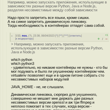
Например, можно запускать приложения, использующие в
зависимостях разные версии Python, Java и Node.js,
разделяя несовместимые между собой зависимости
Надо просто запретить все языки, кроме сишки.
А на сижке запретить динамическую линковку.
Тогда необходимость в контейнерах отпадет сама собой.
+1
3.53
,
пох.
(
?
), 23:38, 06/04/2023 [
^
] [
^^
] [
^^^
] [
ответить
]
+
–
[
к модератору
]
/
> Например, можно запускать приложения,
использующие в зависимостях разные версии Python,
Java и Node.js
which python
which python3
- удивительно, но никакие контейнеры не нужны - кто бы
мог подумать и было ли укушенному контейнером чем.
virtualenv позволяет еще и в одном питоне собрать сто
несовместимых наборов модулей
JAVA_HOME - не, не слышали.
Динамическая линковка, сюрприз для укушенного,
совершенно не мешает мне держать две разных
несовместимых версии openssl и аж три ffmpeg и
неплохо помогает в тех случаях, когда версии -