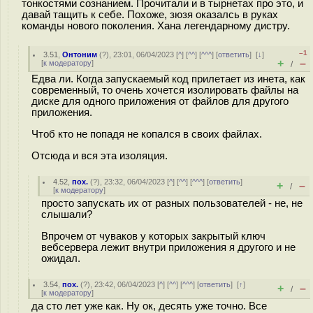
тонкостями сознанием. Прочитали и в тырнетах про это, и
давай тащить к себе. Похоже, зюзя оказалсь в руках
команды нового поколения. Хана легендарному дистру.
–1
3.51
,
Онтоним
(
?
), 23:01, 06/04/2023 [
^
] [
^^
] [
^^^
] [
ответить
]
[
↓
]
+
–
[
к модератору
]
/
Едва ли. Когда запускаемый код прилетает из инета, как
современный, то очень хочется изолировать файлы на
диске для одного приложения от файлов для другого
приложения.
Чтоб кто не попадя не копался в своих файлах.
Отсюда и вся эта изоляция.
4.52
,
пох.
(
?
), 23:32, 06/04/2023 [
^
] [
^^
] [
^^^
] [
ответить
]
+
–
/
[
к модератору
]
просто запускать их от разных пользователей - не, не
слышали?
Впрочем от чуваков у которых закрытый ключ
вебсервера лежит внутри приложения я другого и не
ожидал.
3.54
,
пох.
(
?
), 23:42, 06/04/2023 [
^
] [
^^
] [
^^^
] [
ответить
]
[
↑
]
+
–
/
[
к модератору
]
да сто лет уже как. Ну ок, десять уже точно. Все