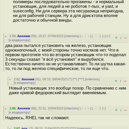
полимеры последовательно прогажены - и нормальный
установщик, для людей а не роботов т-пых, и yast, и
suseconfig. Ни для сервера эта несуразица непригодна,
ни для рабочей станции. Ну а для дрисктопа вполне
достаточно и обычной винды.
1.59
,
Аноним
(
59
), 19:27, 07/04/2023 [
ответить
] [
﹢﹢﹢
] [
· · ·
]
[
↓
] [
↑
]
+
–
/
[
к модератору
]
два раза пытался установить на железо, установщик
однокнопочный, с моей стороны точно косяков нет. Что в
первом прототипе что во втором установщик что-то поделал
3 секунды сказал "я всё установил" и вырубился.
Естественно ничего он не устанавливает. То ли шутка какая-
то, то ли под железо специфическое, то ли еще что.
2.62
,
Аноним
(
61
), 08:10, 08/04/2023 [
^
] [
^^
] [
^^^
] [
ответить
]
+
–
/
[
к модератору
]
Новый установщик это вообще позор. По сравнению с ним
даже кривой федоровский выглядит вменяемым.
1.66
,
Аноним
(
66
), 21:51, 10/04/2023 [
ответить
] [
﹢﹢﹢
] [
· · ·
]
[
↑
]
+
–
/
[
к модератору
]
Надеюсь, RHEL так не сломают.
2.67
,
пох.
(
?
), 08:15, 11/04/2023 [
^
] [
^^
] [
^^^
] [
ответить
]