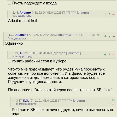
... Пусть подождет у входа.
2.45
,
Аноним
(
45
), 22:04, 05/04/2023 [
^
] [
^^
] [
^^^
] [
ответить
]
+
–
/
[
к модератору
]
Arbeit macht frei!
1.11
,
Андрей
(
??
), 17:24, 04/04/2023 [
ответить
] [
﹢﹢﹢
] [
· · ·
]
[
↓
] [
↑
]
+
–
/
[
к модератору
]
Офигенно
2.19
,
А
(
??
), 18:05, 04/04/2023 [
^
] [
^^
] [
^^^
] [
ответить
]
+
–
/
[
к модератору
]
... гонять рабочий стол в Кубере.
Что-то мне подсказывает, что будет куча прокинутых
сокетов, не про все вспомнят... И в финале будет всё
запушено в отдельном энве, в котором весь софт.
Редукция функциональности.
По аналогии с "для контейнеров все выключают SELinux".
+1
3.37
,
К.О.
(
?
), 11:01, 05/04/2023 [
^
] [
^^
] [
^^^
] [
ответить
]
+
–
[
к модератору
]
/
Podman и SELinux отлично дружат, ничего выключать не
надо