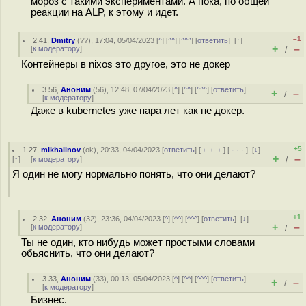
мороз с такими экспериментами. А пока, по общей
реакции на ALP, к этому и идет.
–1
2.41
,
Dmitry
(
??
), 17:04, 05/04/2023 [
^
] [
^^
] [
^^^
] [
ответить
]
[
↑
]
+
–
[
к модератору
]
/
Контейнеры в nixos это другое, это не докер
3.56
,
Аноним
(
56
), 12:48, 07/04/2023 [
^
] [
^^
] [
^^^
] [
ответить
]
+
–
/
[
к модератору
]
Даже в kubernetes уже пара лет как не докер.
+5
1.27
,
mikhailnov
(
ok
), 20:33, 04/04/2023 [
ответить
] [
﹢﹢﹢
] [
· · ·
]
[
↓
]
+
–
[
↑
] [
к модератору
]
/
Я один не могу нормально понять, что они делают?
+1
2.32
,
Аноним
(
32
), 23:36, 04/04/2023 [
^
] [
^^
] [
^^^
] [
ответить
]
[
↓
]
+
–
[
к модератору
]
/
Ты не один, кто нибудь может простыми словами
обьяснить, что они делают?
3.33
,
Аноним
(
33
), 00:13, 05/04/2023 [
^
] [
^^
] [
^^^
] [
ответить
]
+
–
/
[
к модератору
]
Бизнес.