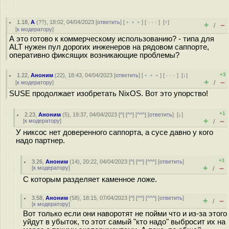
1.18
,
А
(
??
), 18:02, 04/04/2023 [
ответить
] [
﹢﹢﹢
] [
· · ·
]
[
↑
]
+
–
/
[
к модератору
]
А это готово к коммерческому использованию? - типа для
ALT нужен пул дорогих инженеров на рядовом саппорте,
оперативно фиксящих возникающие проблемы?
+3
1.22
,
Аноним
(
22
), 18:43, 04/04/2023 [
ответить
] [
﹢﹢﹢
] [
· · ·
]
[
↓
]
+
–
[
к модератору
]
/
SUSE продолжает изобретать NixOS. Вот это упорство!
+1
2.23
,
Аноним
(
5
), 19:37, 04/04/2023 [
^
] [
^^
] [
^^^
] [
ответить
]
[
↓
]
+
–
[
к модератору
]
/
У никсос нет доверенного саппорта, а сусе давно у кого
надо партнер.
+1
3.26
,
Аноним
(
14
), 20:22, 04/04/2023 [
^
] [
^^
] [
^^^
] [
ответить
]
+
–
[
к модератору
]
/
С которым разделяет каменное ложе.
3.58
,
Аноним
(
58
), 18:15, 07/04/2023 [
^
] [
^^
] [
^^^
] [
ответить
]
+
–
/
[
к модератору
]
Вот только если они наворотят не пойми что и из-за этого
уйдут в убыток, то этот самый "кто надо" выбросит их на