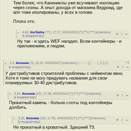
Тем более, что Канониклы уже всучивают изоляцию
через снэпы. А опыт дохода от магазина Ведроид, где
апп тоже изолированы, у всех в голове.
Плохо это.
4.42
,
InuYasha
(
??
), 17:17, 05/04/2023 [
^
] [
^^
] [
^^^
] [
ответить
]
+
–
/
[
к модератору
]
Ну так - и здесь WEF нагадил. Всем контейнеры - и
приложениям, и людям.
+1
1.3
,
Аноним
(
3
), 16:15, 04/04/2023 [
ответить
] [
﹢﹢﹢
] [
· · ·
]
[
↓
] [
↑
]
+
–
[
к модератору
]
/
У дистрибутивов строителей проблемы с нейменгом явно.
Хотя я тоже не могу придумать названия для свои
планируемых 30-40 дистрибутивов.
2.14
,
Аноним
(
14
), 17:38, 04/04/2023 [
^
] [
^^
] [
^^^
] [
ответить
]
+
–
/
[
к модератору
]
Прокатный камень - больно слоты под контейнеры
долбить.
3.15
,
Аноним
(
14
), 17:40, 04/04/2023 [
^
] [
^^
] [
^^^
] [
ответить
]
+
–
/
[
к модератору
]
Не прокатный а кроватный. Здешний Т9.