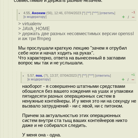
совместимые и держать разные незачем.
–1
4.55
,
Аноним
(
56
), 12:46, 07/04/2023 [
^
] [
^^
] [
^^^
] [
ответить
]
+
–
[
к модератору
]
/
> virtualenv
> JAVA_HOME
> держать две разных несовместимых версии openssl
и аж три ffmpeg
Мы прослушали краткую лекцию "зачем я отрубил
себе ноги и начал ходить на руках".
Что характерно, ответа на вынесенный в заглавии
вопрос мы так и не услышали.
+1
5.57
,
пох.
(
?
), 13:37, 07/04/2023 [
^
] [
^^
] [
^^^
] [
ответить
]
+
–
[
к модератору
]
/
наоборот - я совершенно штатными средствами
обошелся без вашего хождения на ушах и упаковки
пятидесяти разных операционных систем в
ненужные контейнеры. И у меня это ни на секунду не
вызвало затруднений - ни с явой, ни с питоном.
Причем за актуальностью этих операционных
систем внутри ста тыщ ваших контейнеров никто
даже и не собирался следить.
У меня она - одна.