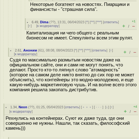
Некоторые богатеют на новостях. Пиарщики и
финансисты - "страшная сила".
+1
6.49
,
Dima
(
??
), 13:31, 06/04/2023 [
^
] [
^^
] [
^^^
] [
ответить
]
+
–
[
↑
] [
к модератору
]
/
Капитализация ни чего общего с реальным
бизнесом не имеет. Спекулянты всем этим рулят.
2.61
,
Аноним
(
61
), 08:08, 08/04/2023 [
^
] [
^^
] [
^^^
] [
ответить
]
[
↑
]
+
–
/
[
к модератору
]
Судя по максимально размытым новостям даже на
официальном сайте, они и сами не могут понять, что
делают. Просто кто-то ляпнул слово "атомарность"
(которое на самом деле никто внятно до сих пор не может
объяснить), что контейнеры это модно-молодежно, и еще
какую-нибудь маркетинговую чушь. И на волне всего этого
компания решила закопать дистрибутив.
+4
1.34
,
Neon
(
??
), 01:25, 05/04/2023 [
ответить
] [
﹢﹢﹢
] [
· · ·
]
[
↓
] [
↑
]
+
–
[
к модератору
]
/
Рехнулись на контейнерах. Суют их даже туда, где они
совершенно не нужны. Нашли, так сказать, философский
камень)))