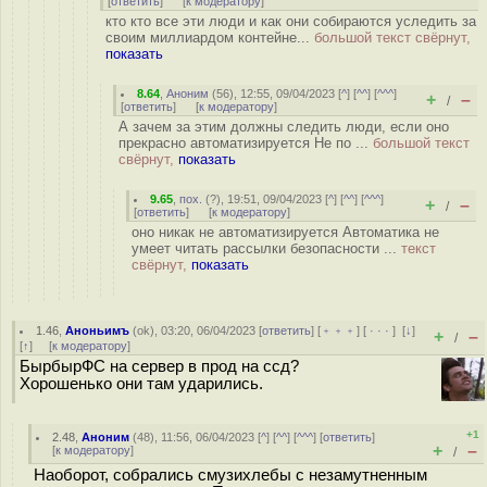
[
ответить
]
[
к модератору
]
кто кто все эти люди и как они собираются уследить за
своим миллиардом контейне...
большой текст свёрнут,
показать
8.64
,
Аноним
(
56
), 12:55, 09/04/2023 [
^
] [
^^
] [
^^^
]
+
–
/
[
ответить
]
[
к модератору
]
А зачем за этим должны следить люди, если оно
прекрасно автоматизируется Не по ...
большой текст
свёрнут,
показать
9.65
,
пох.
(
?
), 19:51, 09/04/2023 [
^
] [
^^
] [
^^^
]
+
–
/
[
ответить
]
[
к модератору
]
оно никак не автоматизируется Автоматика не
умеет читать рассылки безопасности ...
текст
свёрнут,
показать
1.46
,
Аноньимъ
(
ok
), 03:20, 06/04/2023 [
ответить
] [
﹢﹢﹢
] [
· · ·
]
[
↓
]
+
–
/
[
↑
] [
к модератору
]
БырбырФС на сервер в прод на ссд?
Хорошенько они там ударились.
+1
2.48
,
Аноним
(
48
), 11:56, 06/04/2023 [
^
] [
^^
] [
^^^
] [
ответить
]
+
–
[
к модератору
]
/
Наоборот, собрались смузихлебы с незамутненным