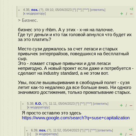
+2
4.35
,
пох.
(
?
), 09:10, 05/04/2023 [
^
] [
^^
] [
^^^
] [
ответить
]
+
–
[
к модератору
]
/
> Бизнес.
бизнес это у rhbm. А у этих - х-ня на палочке.
Где тут деньги и кто так головой апнулся что будет их
за это платить?
Место сузи держалось за счет легаси и старых
привычек энтерпрайзов, поведшихся на бесплатный
сыр.
Это - ломает старые привычки и для легаси
непригодно. А новый проект если даже и потребуется -
сделают на industry standard, а не этом вот.
Увы, после вышвыривания в свободный полет - сузя
летит как-то недалеко да все больше вниз. Ни одного
значимого достижения, только проматывание старых.
5.38
,
К.О.
(
?
), 11:11, 05/04/2023 [
^
] [
^^
] [
^^^
] [
ответить
]
+
–
/
[
к модератору
]
Я просто оставлю это здесь
https://www.google.com/search?q=suse+capitalization
+1
6.39
,
пох.
(
?
), 11:52, 05/04/2023 [
^
] [
^^
] [
^^^
] [
ответить
]
+
–
[
↓
] [
к модератору
]
/