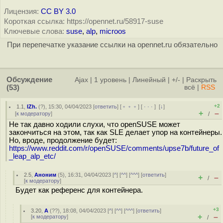
Лицензия:
CC BY 3.0
Короткая ссылка: https://opennet.ru/58917-suse
Ключевые слова:
suse
,
alp
,
microos
При перепечатке указание ссылки на opennet.ru обязательно
Обсуждение
Ajax
|
1 уровень
|
Линейный
|
+/-
|
Раскрыть
(53)
всё
|
RSS
+2
1.1
,
IZh.
(
?
), 15:30, 04/04/2023 [
ответить
] [
﹢﹢﹢
] [
· · ·
]
[
↓
]
+
–
[
к модератору
]
/
Не так давно ходили слухи, что openSUSE может
закончиться на этом, так как SLE делает упор на контейнеры.
Но, вроде, продолжение будет:
https://www.reddit.com/r/openSUSE/comments/upse7b/future_of
_leap_alp_etc/
2.5
,
Аноним
(
5
), 16:31, 04/04/2023 [
^
] [
^^
] [
^^^
] [
ответить
]
+
–
/
[
к модератору
]
Будет как референс для контейнера.
+3
3.20
,
А
(
??
), 18:08, 04/04/2023 [
^
] [
^^
] [
^^^
] [
ответить
]
+
–
[
к модератору
]
/