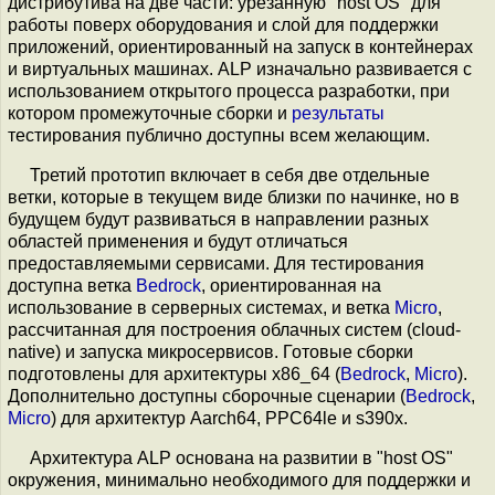
дистрибутива на две части: урезанную "host OS" для
работы поверх оборудования и слой для поддержки
приложений, ориентированный на запуск в контейнерах
и виртуальных машинах. ALP изначально развивается с
использованием открытого процесса разработки, при
котором промежуточные сборки и
результаты
тестирования публично доступны всем желающим.
Третий прототип включает в себя две отдельные
ветки, которые в текущем виде близки по начинке, но в
будущем будут развиваться в направлении разных
областей применения и будут отличаться
предоставляемыми сервисами. Для тестирования
доступна ветка
Bedrock
, ориентированная на
использование в серверных системах, и ветка
Micro
,
рассчитанная для построения облачных систем (cloud-
native) и запуска микросервисов. Готовые сборки
подготовлены для архитектуры x86_64 (
Bedrock
,
Micro
).
Дополнительно доступны сборочные сценарии (
Bedrock
,
Micro
) для архитектур Aarch64, PPC64le и s390x.
Архитектура ALP основана на развитии в "host OS"
окружения, минимально необходимого для поддержки и