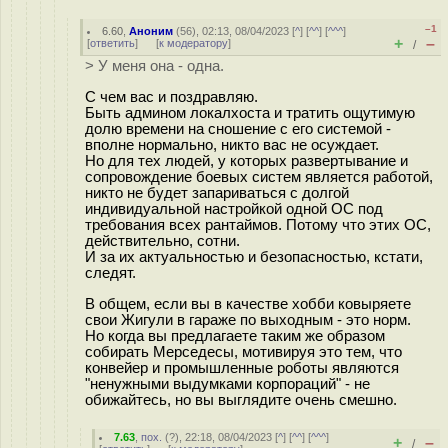
–1
6.60
,
Аноним
(
56
), 02:13, 08/04/2023 [
^
] [
^^
] [
^^^
]
+
–
[
ответить
]
[
к модератору
]
/
> У меня она - одна.
С чем вас и поздравляю.
Быть админом локалхоста и тратить ощутимую
долю времени на сношение с его системой -
вполне нормально, никто вас не осуждает.
Но для тех людей, у которых развертывание и
сопровождение боевых систем является работой,
никто не будет запариваться с долгой
индивидуальной настройкой одной ОС под
требования всех рантаймов. Потому что этих ОС,
действительно, сотни.
И за их актуальностью и безопасностью, кстати,
следят.
В общем, если вы в качестве хобби ковыряете
свои Жигули в гараже по выходным - это норм.
Но когда вы предлагаете таким же образом
собирать Мерседесы, мотивируя это тем, что
конвейер и промышленные роботы являются
"ненужными выдумками корпораций" - не
обижайтесь, но вы выглядите очень смешно.
7.63
,
пох.
(
?
), 22:18, 08/04/2023 [
^
] [
^^
] [
^^^
]
+
–
/