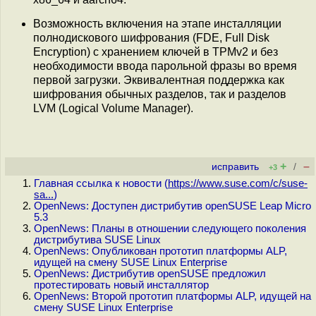
Возможность включения на этапе инсталляции
полнодискового шифрования (FDE, Full Disk
Encryption) с хранением ключей в TPMv2 и без
необходимости ввода парольной фразы во время
первой загрузки. Эквивалентная поддержка как
шифрования обычных разделов, так и разделов
LVM (Logical Volume Manager).
+
–
исправить
/
+3
Главная ссылка к новости (
https://www.suse.com/c/suse-
sa...
)
OpenNews: Доступен дистрибутив openSUSE Leap Micro
5.3
OpenNews: Планы в отношении следующего поколения
дистрибутива SUSE Linux
OpenNews: Опубликован прототип платформы ALP,
идущей на смену SUSE Linux Enterprise
OpenNews: Дистрибутив openSUSE предложил
протестировать новый инсталлятор
OpenNews: Второй прототип платформы ALP, идущей на
смену SUSE Linux Enterprise