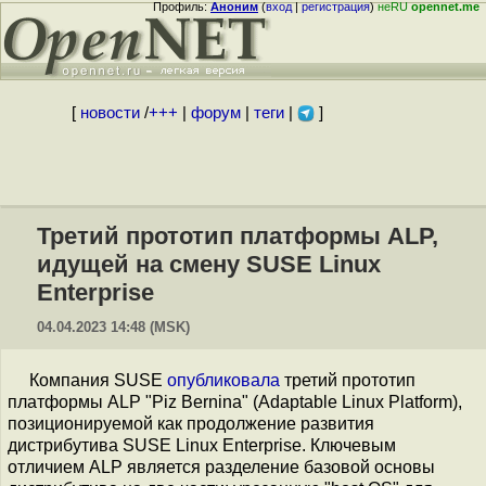
Профиль:
Аноним
(
вход
|
регистрация
)
неRU
opennet.me
[
новости
/
+++
|
форум
|
теги
|
]
Третий прототип платформы ALP,
идущей на смену SUSE Linux
Enterprise
04.04.2023 14:48 (MSK)
Компания SUSE
опубликовала
третий прототип
платформы ALP "Piz Bernina" (Adaptable Linux Platform),
позиционируемой как продолжение развития
дистрибутива SUSE Linux Enterprise. Ключевым
отличием ALP является разделение базовой основы