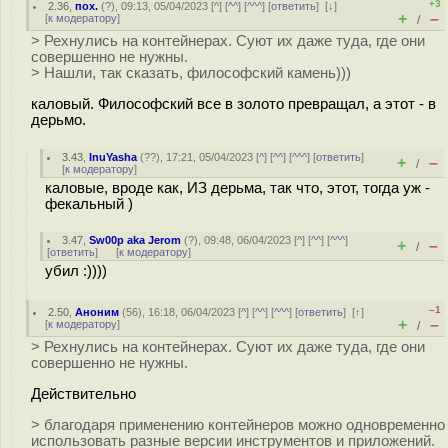
+3
2.36
,
пох.
(
?
), 09:13, 05/04/2023 [
^
] [
^^
] [
^^^
] [
ответить
]
[
↓
]
+
–
[
к модератору
]
/
> Рехнулись на контейнерах. Суют их даже туда, где они
совершенно не нужны.
> Нашли, так сказать, философский камень)))
каловый. Философский все в золото превращал, а этот - в
дерьмо.
3.43
,
InuYasha
(
??
), 17:21, 05/04/2023 [
^
] [
^^
] [
^^^
] [
ответить
]
+
–
/
[
к модератору
]
каловые, вроде как, ИЗ дерьма, так что, этот, тогда уж -
фекальный )
3.47
,
Sw00p aka Jerom
(
?
), 09:48, 06/04/2023 [
^
] [
^^
] [
^^^
]
+
–
/
[
ответить
]
[
к модератору
]
убил :))))
–1
2.50
,
Аноним
(
56
), 16:18, 06/04/2023 [
^
] [
^^
] [
^^^
] [
ответить
]
[
↑
]
+
–
[
к модератору
]
/
> Рехнулись на контейнерах. Суют их даже туда, где они
совершенно не нужны.
Действительно
> благодаря применению контейнеров можно одновременно
использовать разные версии инструментов и приложений.