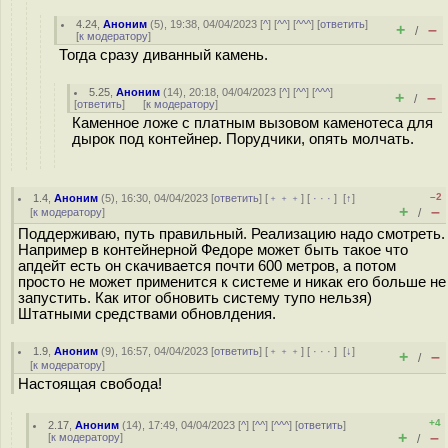
4.24
,
Аноним
(
5
), 19:38, 04/04/2023 [
^
] [
^^
] [
^^^
] [
ответить
]
+
–
/
[
к модератору
]
Тогда сразу диванный камень.
5.25
,
Аноним
(
14
), 20:18, 04/04/2023 [
^
] [
^^
] [
^^^
]
+
–
/
[
ответить
]
[
к модератору
]
Каменное ложе с платным вызовом каменотеса для
дырок под контейнер. Порудчики, опять молчать.
–2
1.4
,
Аноним
(
5
), 16:30, 04/04/2023 [
ответить
] [
﹢﹢﹢
] [
· · ·
]
[
↑
]
+
–
[
к модератору
]
/
Поддерживаю, путь правильный. Реализацию надо смотреть.
Например в контейнерной Федоре может быть такое что
апдейт есть он скачивается почти 600 метров, а потом
просто не может применится к системе и никак его больше не
запустить. Как итог обновить систему тупо нельзя)
Штатными средствами обновлдения.
1.9
,
Аноним
(
9
), 16:57, 04/04/2023 [
ответить
] [
﹢﹢﹢
] [
· · ·
]
[
↓
]
+
–
/
[
к модератору
]
Настоящая свобода!
+4
2.17
,
Аноним
(
14
), 17:49, 04/04/2023 [
^
] [
^^
] [
^^^
] [
ответить
]
+
–
[
к модератору
]
/