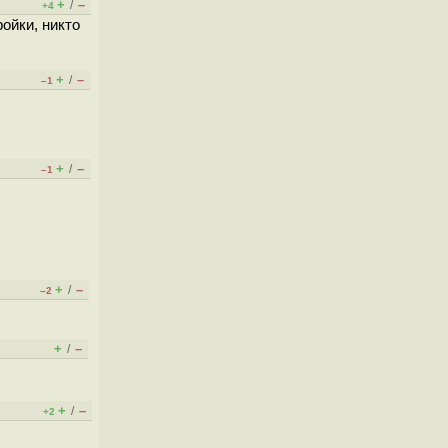
+
–
/
+4
ойки, никто
+
–
/
–1
+
–
/
–1
+
–
/
–2
+
–
/
+
–
/
+2