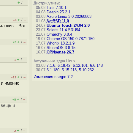
+
–
/
Дистрибутивы:
05.08
Tails 7.10.1
04.08
Deepin 25.2.1
03.08
Azure Linux 3.0.20260803
+
–
/
–6
01.08
NetBSD 11.0
24.07
Ubuntu Touch 24.04 2.0
л жив... Вот
23.07
Solaris 11.4 SRU94
21.07
Omarchy 3.8.4
19.07
Chrome OS 150.0.7871.150
+
–
/
+5
17.07
Whonix 18.2.1.9
16.07
SteamOS 3.8.15
16.07
OPNsense 26.7
+
–
/
–1
Актуальные ядра Linux:
03.08
7.1.6
,
6.18.42
,
6.12.101
,
6.6.148
30.07
6.1.180
,
5.15.213
,
5.10.262
Изменения в ядре 7.2
+
–
/
–12
 и именно
+
–
/
+5
 вещь и
+
–
/
–2