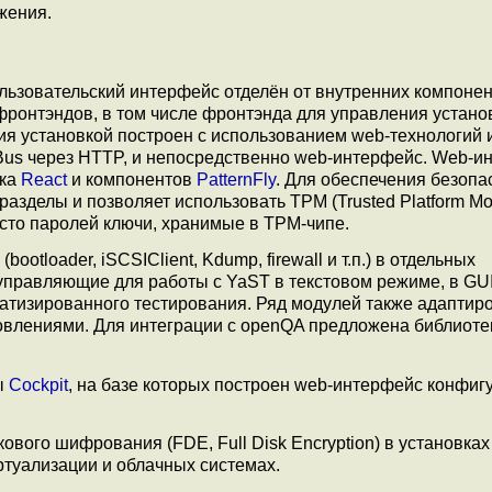
жения.
ользовательский интерфейс отделён от внутренних компоне
ронтэндов, в том числе фронтэнда для управления устано
я установкой построен с использованием web-технологий 
Bus через HTTP, и непосредственно web-интерфейс. Web-и
рка
React
и компонентов
PatternFly
. Для обеспечения безопа
разделы и позволяет использовать TPM (Trusted Platform Mo
сто паролей ключи, хранимые в TPM-чипе.
tloader, iSCSIClient, Kdump, firewall и т.п.) в отдельных
 управляющие для работы с YaST в текстовом режиме, в GUI
атизированного тестирования. Ряд модулей также адаптир
влениями. Для интеграции с openQA предложена библиотека
ы
Cockpit
, на базе которых построен web-интерфейс конфиг
вого шифрования (FDE, Full Disk Encryption) в установках
ртуализации и облачных системах.