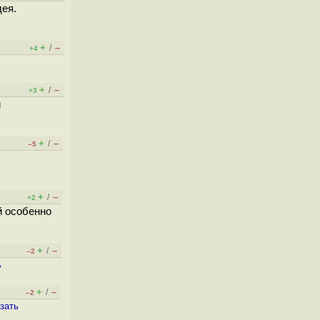
дея.
+
–
/
+4
+
–
/
+3
й
+
–
/
–5
+
–
/
+2
й особенно
+
–
/
–2
ь
+
–
/
–2
зать