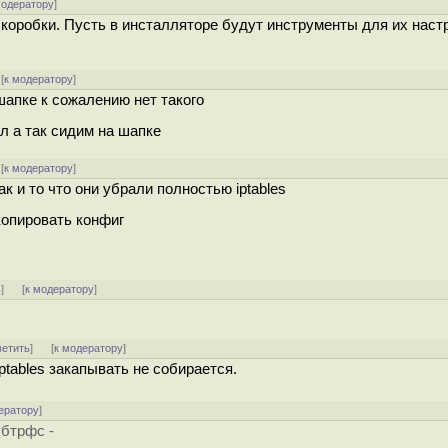
модератору
]
 коробки. Пусть в инсталляторе будут инструменты для их настр
[
к модератору
]
 шапке к сожалению нет такого
л а так сидим на шапке
[
к модератору
]
ак и то что они убрали полностью iptables
копировать конфиг
ь
]
[
к модератору
]
ветить
]
[
к модератору
]
ptables закапывать не собирается.
ератору
]
 бтрфс -