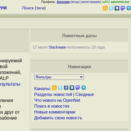
Профиль:
Аноним
(
вход
|
регистрация
)
неRU
opennet.me
РУМ
Поиск
(
теги
)
Памятные даты
17 июля
Slackware
исполнилось 33 года
ионируемой
овой
Навигация
иложений,
 ALP
езультаты
Каналы:
Разделы новостей
|
Сводные
вления
Что нового на OpenNet
м
Поиск в новостях
х друг от
Новые комментарии
 рабочие
Добавить свою новость