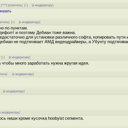
] [
^^^
] [
ответить
]
[
↑
] [
к модератору
]
оказать
ветить
]
[
↑
] [
к модератору
]
о по пунктам.
дефолт и поэтому Дебиан тоже важна.
едостаточно для установки различного софта, копировать пути и
 дебиан не подтягивает АМД видеодрайверы, а Убунту подтягива
]
[
↑
] [
к модератору
]
 чтобы много заработать нужна жругая идея.
тить
]
[
к модератору
]
] [
к модератору
]
к модератору
]
сь ниши кроме кусочка hoobyist сегмента.