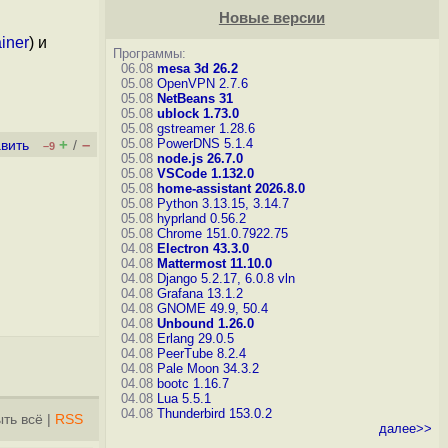
Новые версии
ainer
) и
Программы:
06.08
mesa 3d 26.2
05.08
OpenVPN 2.7.6
05.08
NetBeans 31
05.08
ublock 1.73.0
05.08
gstreamer 1.28.6
+
–
05.08
PowerDNS 5.1.4
вить
/
–9
05.08
node.js 26.7.0
05.08
VSCode 1.132.0
05.08
home-assistant 2026.8.0
05.08
Python 3.13.15, 3.14.7
05.08
hyprland 0.56.2
05.08
Chrome 151.0.7922.75
04.08
Electron 43.3.0
04.08
Mattermost 11.10.0
04.08
Django 5.2.17, 6.0.8
vln
04.08
Grafana 13.1.2
04.08
GNOME 49.9, 50.4
04.08
Unbound 1.26.0
04.08
Erlang 29.0.5
04.08
PeerTube 8.2.4
04.08
Pale Moon 34.3.2
04.08
bootc 1.16.7
04.08
Lua 5.5.1
04.08
Thunderbird 153.0.2
ть всё
|
RSS
далее>>