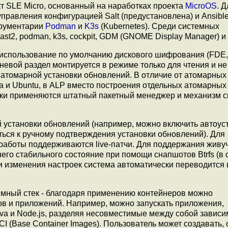
кт SLE Micro, основанный на наработках проекта
MicroOS
. 
равления конфигурацией Salt (предустановлена) и Ansible
трументарии
Podman
и
K3s
(Kubernetes). Среди системных
st2, podman, k3s, cockpit, GDM (GNOME Display Manager) и
использование по умолчанию дискового шифрования (FDE, 
невой раздел монтируется в режиме только для чтения и не
 атомарной установки обновлений. В отличие от атомарных
ra и Ubuntu, в ALP вместо построения отдельных атомарных
вки применяются штатный пакетный менеджер и механизм 
установки обновлений (например, можно включить автоус
ться к ручному подтверждения установки обновлений). Для
 работы поддерживаются live-патчи. Для поддержания живу
него стабильного состояние при помощи снапшотов Btrfs (в 
 изменения настроек система автоматически переводится 
мный стек - благодаря применению контейнеров можно
в и приложений. Например, можно запускать приложения,
va и Node.js, разделяя несовместимые между собой зависи
 (Base Container Images). Пользователь может создавать,