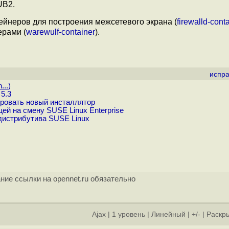
UB2.
йнеров для построения межсетевого экрана (
firewalld-cont
ерами (
warewulf-container
).
испра
...
)
5.3
ровать новый инсталлятор
й на смену SUSE Linux Enterprise
дистрибутива SUSE Linux
ние ссылки на opennet.ru обязательно
Ajax
|
1 уровень
|
Линейный
|
+/-
|
Раскры