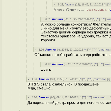
8.22
,
Аноним
(
22
), 16:46, 21/12/2022 [
^
] [
^^
А что с Убунту то ...
текст свёрнут,
п
6.21
,
Аноним
(
22
), 16:45, 21/12/2022 [
^
] [
^^
] [
^^^
] [
от
А можно больше конкретики? Желательн
Лично для меня Убунту это дефолтный 
Зачастую дебиан сервера без графики н
текстовом брайзере не удобно, так вот,
коробки.
5.76
,
Аноним
(
-
), 20:56, 23/12/2022 [
^
] [
^^
] [
^^^
] [
ответить
Объясняю: чтобы работать надо работать, а
6.77
,
Аноним
(
-
), 20:57, 23/12/2022 [
^
] [
^^
] [
^^^
] [
отве
другая
4.36
,
Аноним
(
36
), 19:56, 21/12/2022 [
^
] [
^^
] [
^^^
] [
ответить
]
[
↑
BTRFS стала юзабельной. В продакшене.
Мда, смешно...
4.60
,
Аноним
(
60
), 09:11, 22/12/2022 [
^
] [
^^
] [
^^^
] [
ответить
]
[
Да нормальный дистр, просто для него не остало