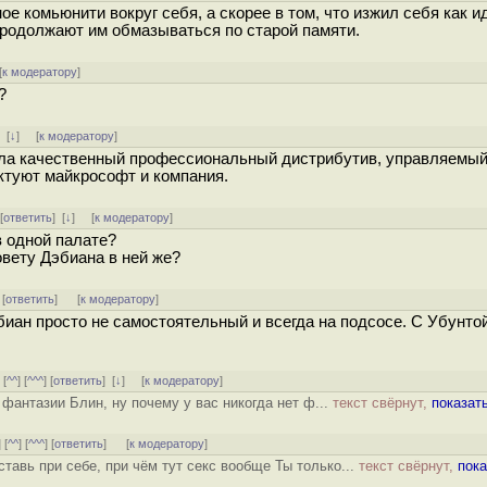
ое комьюнити вокруг себя, а скорее в том, что изжил себя как и
продолжают им обмазываться по старой памяти.
[
к модератору
]
?
]
[
↓
] [
к модератору
]
ыла качественный профессиональный дистрибутив, управляемы
иктуют майкрософт и компания.
 [
ответить
]
[
↓
] [
к модератору
]
в одной палате?
овету Дэбиана в ней же?
 [
ответить
]
[
к модератору
]
биан просто не самостоятельный и всегда на подсосе. С Убунто
] [
^^
] [
^^^
] [
ответить
]
[
↓
] [
к модератору
]
 фантазии Блин, ну почему у вас никогда нет ф...
текст свёрнут,
показат
] [
^^
] [
^^^
] [
ответить
]
[
к модератору
]
тавь при себе, при чём тут секс вообще Ты только...
текст свёрнут,
пока