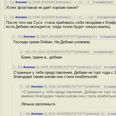
1.1
,
Аноним
(
1
), 13:49, 21/12/2022 [
ответить
] [
﹢﹢﹢
] [
· · ·
]
[
к модератору
]
Успех флатпаков не даёт корпам покоя?
1.2
,
Аноним
(
2
), 14:04, 21/12/2022 [
ответить
] [
﹢﹢﹢
] [
· · ·
]
[
↓
] [
к модератору
После того как Суся стала прибивать себя гвоздями к бтрфс
если Дебиан окочурится, тогда точно будет линуксокапец.
2.3
,
Аноним
(
3
), 14:07, 21/12/2022 [
^
] [
^^
] [
^^^
] [
ответить
]
[
↓
] [
к модерат
Господи храни Debian. На Дебиан уповаем.
3.9
,
.
(
?
), 14:13, 21/12/2022 [
^
] [
^^
] [
^^^
] [
ответить
]
[
к модератору
]
Боже, храни а.. дебиан
2.4
,
Аноним
(
1
), 14:09, 21/12/2022 [
^
] [
^^
] [
^^^
] [
ответить
]
[
↓
] [
↑
] [
к модер
Странные у тебя представления. Дебиан не торт года с 2
благодаря таким шагам она стала юзабельной.
3.5
,
Аноним
(
3
), 14:10, 21/12/2022 [
^
] [
^^
] [
^^^
] [
ответить
]
[
к модер
>Странные у тебя представления. Дебиан не торт го
именно благодаря таким шагам она стала юзабельно
Лёнька залогинься.
3.6
,
Аноним
(
1
), 14:11, 21/12/2022 [
^
] [
^^
] [
^^^
] [
ответить
]
[
↓
] [
к мо