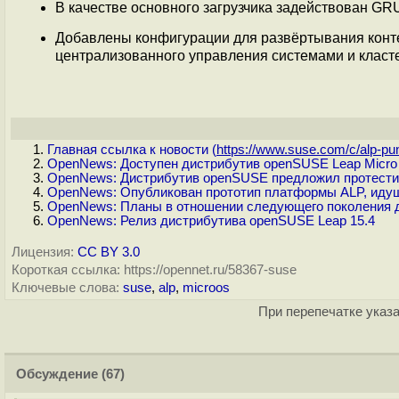
В качестве основного загрузчика задействован GR
Добавлены конфигурации для развёртывания конте
централизованного управления системами и класт
Главная ссылка к новости (
https://www.suse.com/c/alp-pun
OpenNews: Доступен дистрибутив openSUSE Leap Micro 
OpenNews: Дистрибутив openSUSE предложил протести
OpenNews: Опубликован прототип платформы ALP, идуще
OpenNews: Планы в отношении следующего поколения 
OpenNews: Релиз дистрибутива openSUSE Leap 15.4
Лицензия:
CC BY 3.0
Короткая ссылка: https://opennet.ru/58367-suse
Ключевые слова:
suse
,
alp
,
microos
При перепечатке указа
Обсуждение
(67)