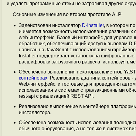
и удалять программные стеки не затрагивая другие окру
Основные изменения во втором прототипе ALP:
Задействован инсталлятор
D-Installer
, в котором п
и имеется возможность использования различных ф
web-интерфейс. Базовый интерфейс для управлени
обработчик, обеспечивающий доступ к вызовам D-
написан на JavaScript с использованием фреймво
Installer поддерживает установку на шифрованные 
расшифровки загрузочного раздела, используя вме
Обеспечено выполнения некоторых клиентов YaST (boo
контейнерах
. Реализовано два типа контейнеров -
Web-интерфейс, и тестовые для проведения автом
использования в системах с транзакционными обно
rest-api с реализацией REST API.
Реализовано выполнение в контейнере платформ
инсталлятора.
Обеспечена возможность использования полнодиско
обычного оборудования, а не только в системах ви