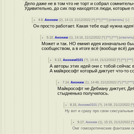
Дело даже не в том что не торт и собрал сомнительн
Удивительно, до сих пор находятся люди, которые 
4.8
,
Аноним
(
2
), 14:13, 21/12/2022 [
^
] [
^^
] [
^^^
] [
ответить
]
[
↓
] 
Он просто работает. Какая тебе ещё нужна идея
5.10
,
Аноним
(
1
), 14:16, 21/12/2022 [
^
] [
^^
] [
^^^
] [
ответить
Может и так. НО емнип идея изначально б
сообществом, а в итоге всё (вообще всё) д
6.13
,
Аноним0101
(
?
), 14:44, 21/12/2022 [
^
] [
^^
] [
^^^
]
А авторы этих идей они с тобой сейчас 
А майкрософт который диктует что-то с
7.14
,
Аноним
(
1
), 14:48, 21/12/2022 [
^
] [
^^
] [
^^^
]
Майкрософт не Дебиану диктует, Де
стыдненько получилось.
8.15
,
Аноним0101
(
?
), 14:58, 21/12/2022 [
^
Ну вот и сразу про свои сексуальные
9.17
,
Аноним
(
1
), 15:15, 21/12/2022 [
^
Омг гомоэротические фантазии ос