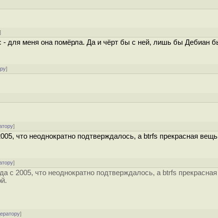
]
 - для меня она помёрла. Да и чёрт бы с ней, лишь бы Дебиан бы
ору
]
атору
]
005, что неоднократно подтверждалось, а btrfs прекрасная вещь
атору
]
да с 2005, что неоднократно подтверждалось, а btrfs прекрасная
й.
дератору
]