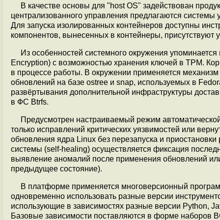
В качестве основы для "host OS" задействован проду
централизованного управления предлагаются системы уп
Для запуска изолированных контейнеров доступны инс
компонентов, вынесенных в контейнеры, присутствуют ya
Из особенностей системного окружения упоминается 
Encryption) с возможностью хранения ключей в TPM. Кор
в процессе работы. В окружении применяется механизм
обновлений на базе ostree и snap, используемых в Fedo
развёртывания дополнительной инфраструктуры доста
в ФС Btrfs.
Предусмотрен настраиваемый режим автоматической 
только исправлений критических уязвимостей или верну
обновления ядра Linux без перезапуска и приостановки
системы (self-healing) осуществляется фиксация послед
выявление аномалий после применения обновлений или
предыдущее состояние).
В платформе применяется многоверсионный програм
одновременно использовать разные версии инструменто
использующие в зависимостях разные версии Python, Ja
Базовые зависимости поставляются в форме наборов BCI