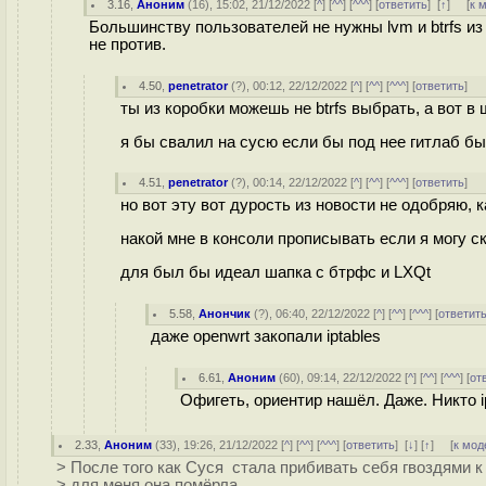
3.16
,
Аноним
(
16
), 15:02, 21/12/2022 [
^
] [
^^
] [
^^^
] [
ответить
]
[
↑
] [
к 
Большинству пользователей не нужны lvm и btrfs из
не против.
4.50
,
penetrator
(
?
), 00:12, 22/12/2022 [
^
] [
^^
] [
^^^
] [
ответить
]
ты из коробки можешь не btrfs выбрать, а вот в
я бы свалил на сусю если бы под нее гитлаб бы
4.51
,
penetrator
(
?
), 00:14, 22/12/2022 [
^
] [
^^
] [
^^^
] [
ответить
]
но вот эту вот дурость из новости не одобряю, к
накой мне в консоли прописывать если я могу с
для был бы идеал шапка с бтрфс и LXQt
5.58
,
Анончик
(
?
), 06:40, 22/12/2022 [
^
] [
^^
] [
^^^
] [
ответит
даже openwrt закопали iptables
6.61
,
Аноним
(
60
), 09:14, 22/12/2022 [
^
] [
^^
] [
^^^
] [
от
Офигеть, ориентир нашёл. Даже. Никто i
2.33
,
Аноним
(
33
), 19:26, 21/12/2022 [
^
] [
^^
] [
^^^
] [
ответить
]
[
↓
] [
↑
] [
к мод
> После того как Суся стала прибивать себя гвоздями к
> для меня она помёрла.