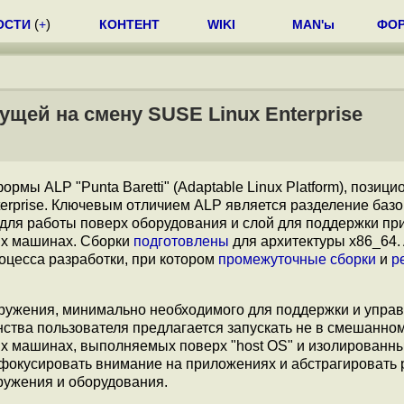
ОСТИ
(
+
)
КОНТЕНТ
WIKI
MAN'ы
ФО
щей на смену SUSE Linux Enterprise
рмы ALP "Punta Baretti" (Adaptable Linux Platform), позиц
erprise. Ключевым отличием ALP является разделение баз
" для работы поверх оборудования и слой для поддержки пр
ых машинах. Сборки
подготовлены
для архитектуры x86_64.
оцесса разработки, при котором
промежуточные сборки
и
р
окружения, минимально необходимого для поддержки и упра
ства пользователя предлагается запускать не в смешанно
ых машинах, выполняемых поверх "host OS" и изолированны
сфокусировать внимание на приложениях и абстрагировать
кружения и оборудования.