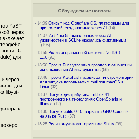
Обсуждаемые новости
-
14:09
Открыт код Cloudflare OS, платформы для
нтов YaST
приложений, создаваемых через AI
(14)
вкой через
-
14:07
Из 54 из 55 выявленных через AI
и включает
уязвимостей в SQLite оказались фиктивными
нтерфейс
(195)
сности D-
-
13:55
Релиз операционной системы NetBSD
dule) для
11.0
(91)
-
13:50
Проект Rust утвердил правила в отношении
использования AI-инструментов
(56)
-
13:48
Проект Kakehashi развивает инструментарий
 и через
для запуска исполняемых файлов macOS в
ованы для
Linux
(92)
 libyui-
-
13:37
Выпуск дистрибутива Tribblix 41,
построенного на технологиях OpenSolaris и
Illumos
(12)
уратора и
-
13:30
Выпуск uutils 0.10, варианта GNU Coreutils
на языке Rust
(37)
-
13:25
Релиз эмулятора терминала Shitty
(96)
 поверх