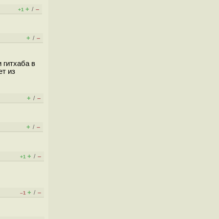
+
–
/
+1
+
–
/
 гитхаба в
ет из
+
–
/
+
–
/
+
–
/
+1
+
–
/
–1