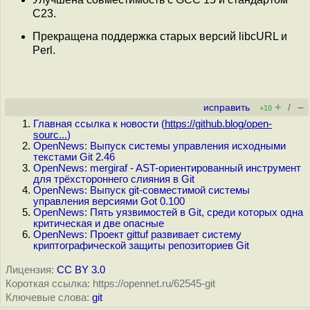
C23.
Прекращена поддержка старых версий libcURL и
Perl.
+
–
исправить
/
+10
Главная ссылка к новости (
https://github.blog/open-
sourc...
)
OpenNews: Выпуск системы управления исходными
текстами Git 2.46
OpenNews: mergiraf - AST-ориентированный инструмент
для трёхстороннего слияния в Git
OpenNews: Выпуск git-совместимой системы
управления версиями Got 0.100
OpenNews: Пять уязвимостей в Git, среди которых одна
критическая и две опасные
OpenNews: Проект gittuf развивает систему
криптографической защиты репозиториев Git
Лицензия:
CC BY 3.0
Короткая ссылка: https://opennet.ru/62545-git
Ключевые слова:
git