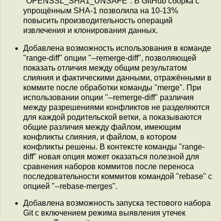
"OPENSSL_SHA1_UNSAFE". В GitHub сборка с
упрощённым SHA-1 позволила на 10-13%
повысить производительность операций
извлечения и клонирования данных.
Добавлена возможность использования в команде
"range-diff" опции "--remerge-diff", позволяющей
показать отличия между общим результатом
слияния и фактическими данными, отражёнными в
коммите после обработки команды "merge". При
использовании опции "--remerge-diff" различия
между разрешениями конфликтов не разделяются
для каждой родительской ветки, а показываются
общие различия между файлом, имеющим
конфликты слияния, и файлом, в котором
конфликты решены. В контексте команды "range-
diff" новая опция может оказаться полезной для
сравнения наборов коммитов после переноса
последовательности коммитов командой "rebase" с
опцией "--rebase-merges".
Добавлена возможность запуска тестового набора
Git с включением режима выявления утечек