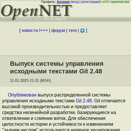
Профиль:
Аноним
(
вход
|
регистрация
)
неRU
opennet.me
[
новости
/
+++
|
форум
|
теги
|
]
Выпуск системы управления
исходными текстами Git 2.48
11.01.2025 21:31 (MSK)
Опубликован
выпуск распределенной системы
управления исходными текстами
Git 2.48
. Git отличается
высокой производительностью и предоставляет
средства нелинейной разработки, базирующиеся на
ответвлении и слиянии веток. Для обеспечения
целостности истории и устойчивости к изменениям
"задним числом" используются неявное хеширование