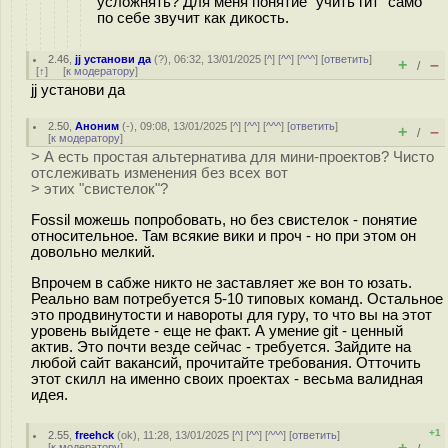
усложнять? Для меня понятие "учить гит" само
по себе звучит как дикость.
2.46
,
jj установи да
(
?
), 06:32, 13/01/2025 [
^
] [
^^
] [
^^^
] [
ответить
]
+
–
/
[
↑
] [
к модератору
]
jj установи да
2.50
,
Аноним
(
-
), 09:08, 13/01/2025 [
^
] [
^^
] [
^^^
] [
ответить
]
+
–
/
[
к модератору
]
> А есть простая альтернатива для мини-проектов? Чисто
отслеживать изменения без всех вот
> этих "свистелок"?
Fossil можешь попробовать, но без свистелок - понятие
относительное. Там всякие вики и проч - но при этом он
довольно мелкий.
Впрочем в сабже никто не заставляет же вон то юзать.
Реально вам потребуется 5-10 типовых команд. Остальное
это продвинутости и навороты для гуру, то что вы на этот
уровень выйдете - еще не факт. А умение git - ценный
актив. Это почти везде сейчас - требуется. Зайдите на
любой сайт вакансий, прочитайте требования. Отточить
этот скилл на именно своих проектах - весьма валидная
идея.
+1
2.55
,
freehck
(
ok
), 11:28, 13/01/2025 [
^
] [
^^
] [
^^^
] [
ответить
]
+
–
[
к модератору
]