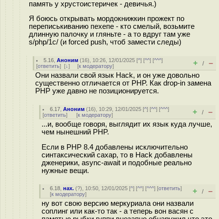
память у хрустоистеричек - девичья.)
Я боюсь открывать мордокнижкин прожект по
переписькиванию пехепе - кто смелый, возьмите
длинную палочку и гляньте - а то вдруг там уже
s/php/1c/ (и forced push, чтоб замести следы)
5.16
,
Аноним
(
16
), 10:26, 12/01/2025 [
^
] [
^^
] [
^^^
]
+
–
/
[
ответить
]
[
↓
] [
к модератору
]
Они назвали свой язык Hack, и он уже довольно
существенно отличается от PHP. Как drop-in замена
PHP уже давно не позиционируется.
6.17
,
Аноним
(
16
), 10:29, 12/01/2025 [
^
] [
^^
] [
^^^
]
+
–
/
[
ответить
]
[
к модератору
]
...и, вообще говоря, выглядит их язык куда лучше,
чем нынешний PHP.
Если в PHP 8.4 добавлены исключительно
синтаксический сахар, то в Hack добавлены
дженерики, async-await и подобные реально
нужные вещи.
6.18
,
нах.
(
?
), 10:50, 12/01/2025 [
^
] [
^^
] [
^^^
] [
ответить
]
+
–
/
[
к модератору
]
ну вот свою версию меркуриала они назвали
соплинг или как-то так - а теперь вон васян с