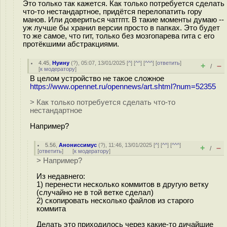
Это только так кажется. Как только потребуется сделать
что-то нестандартное, придётся перелопатить гору
манов. Или довериться чатгпт. В такие моменты думаю --
уж лучше бы хранил версии просто в папках. Это будет
то же самое, что гит, только без мозгопарева гита с его
протёкшими абстракциями.
4.45
,
Нуину
(
?
), 05:07, 13/01/2025 [
^
] [
^^
] [
^^^
] [
ответить
]
+
–
/
[
к модератору
]
В целом устройство не такое сложное
https://www.opennet.ru/opennews/art.shtml?num=52355
> Как только потребуется сделать что-то
нестандартное
Например?
5.56
,
Анониссимус
(
?
), 11:46, 13/01/2025 [
^
] [
^^
] [
^^^
]
+
–
/
[
ответить
]
[
к модератору
]
> Например?
Из недавнего:
1) перенести несколько коммитов в другую ветку
(случайно не в той ветке сделал)
2) скопировать несколько файлов из старого
коммита
Делать это приходилось через какие-то дичайшие