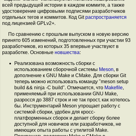
всей предыдущей истории в каждом коммите, а также
удостоверение цифровыми подписями разработчиков
отдельных тегов и коммитов. Код Git
распространяется
под лицензией GPLv2+.
По сравнению с прошлым выпуском в новую версию
принято 605 изменений, подготовленных при участии 93
разработчиков, из которых 35 впервые участвуют в
разработке. Основные
новшества
:
Реализована возможность сборки с
использованием сборочной системы
Meson
, в
дополнение к GNU Make и CMake. Для сборки Git
теперь можно использовать команду "meson setup
build && ninja -C build". Отмечается, что
Makefile
,
применяемый при использовании GNU Make,
разросся до 3887 строк и не так прост, как хотелось
бы. Инструментарий Meson упрощает работу с
системой сборки, удобен для кросс-
платформенных сборок и делает сборку более
доступной для новичков или разработчиков, не
имеющих опыта работы с утилитой Make.