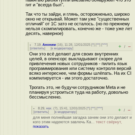
памятью рыбки гуппи внезапно обнаружил что это
гит и "всегда был".
Так что ты зайди, и глянь, осторожненько, широко
окно не открывай. Может там уже "существенных
отличий" от 1C зато не осталось. (но по прежнему
нельзя скомпилировать, конечно же - тоже уже лет
десять, наверное)
7.19
,
Аноним
(
16
), 11:28, 12/01/2025 [
^
] [
^^
] [
^^^
]
+
–
/
[
ответить
]
[
к модератору
]
Они это всё делают для своих внутренних
целей, в опенсорс выкладывают скорее для
привлечения новых сотрудников - пилить язык
программирования или систему контроля версий
всяко интереснее, чем формы шлёпать. На их CI
компилируется - им этого достаточно.
Трогать это, не будучи сотрудником Meta и не
планируя устроиться туда на работу, довольно
бессмысленно.
8.29
,
нах.
(
?
), 15:41, 12/01/2025 [
^
] [
^^
] [
^^^
]
+
–
/
[
ответить
]
[
к модератору
]
для меня полнейшая загадка зачем они это делают и
кого этим надеются завлечь Ка...
текст свёрнут,
показать