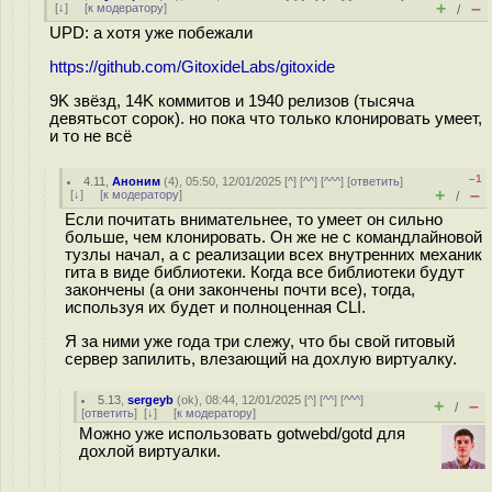
+
–
[
↓
] [
к модератору
]
/
UPD: а хотя уже побежали
https://github.com/GitoxideLabs/gitoxide
9K звёзд, 14K коммитов и 1940 релизов (тысяча
девятьсот сорок). но пока что только клонировать умеет,
и то не всё
–1
4.11
,
Аноним
(
4
), 05:50, 12/01/2025 [
^
] [
^^
] [
^^^
] [
ответить
]
+
–
[
↓
] [
к модератору
]
/
Если почитать внимательнее, то умеет он сильно
больше, чем клонировать. Он же не с командлайновой
тузлы начал, а с реализации всех внутренних механик
гита в виде библиотеки. Когда все библиотеки будут
закончены (а они закончены почти все), тогда,
используя их будет и полноценная CLI.
Я за ними уже года три слежу, что бы свой гитовый
сервер запилить, влезающий на дохлую виртуалку.
5.13
,
sergeyb
(
ok
), 08:44, 12/01/2025 [
^
] [
^^
] [
^^^
]
+
–
/
[
ответить
]
[
↓
] [
к модератору
]
Можно уже использовать gotwebd/gotd для
дохлой виртуалки.