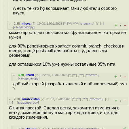
А есть те кто hg вспоминает. Они любители особого
вкуса.
2.35
,
nilsys
(
?
), 19:00, 12/01/2025 [
^
] [
^^
] [
^^^
] [
ответить
]
[
↓
] [
↑
]
+
–
/
[
к модератору
]
можно просто не пользоваться функционалом, который не
нужен
для 90% репозиториев хватает commit, branch, checkout и
merge, и ещё push/pull для работы с удаленными
серверами
для оставшихся 10% уже нужны остальные 95% гита
3.70
,
lizard
(
??
), 22:55, 16/01/2025 [
^
] [
^^
] [
^^^
] [
ответить
]
+
–
/
[
к модератору
]
добрый старый (разрабатываемый и обновлояемый) svn
?
2.38
,
Yandex Man
(
?
), 21:37, 12/01/2025 [
^
] [
^^
] [
^^^
] [
ответить
]
[
↓
]
+
–
/
[
↑
] [
к модератору
]
Git итак простой. Сделал ветку, закомитил изменения в
ветку, замержил ветку в мастер когда готово, и так для
каждого изменения.
+1