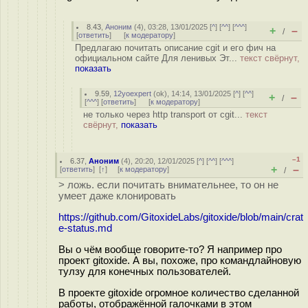
8.43
,
Аноним
(
4
), 03:28, 13/01/2025 [
^
] [
^^
] [
^^^
]
+
–
/
[
ответить
]
[
к модератору
]
Предлагаю почитать описание cgit и его фич на
официальном сайте Для ленивых Эт...
текст свёрнут,
показать
9.59
,
12yoexpert
(
ok
), 14:14, 13/01/2025 [
^
] [
^^
]
+
–
/
[
^^^
] [
ответить
]
[
к модератору
]
не только через http transport от cgit...
текст
свёрнут,
показать
–1
6.37
,
Аноним
(
4
), 20:20, 12/01/2025 [
^
] [
^^
] [
^^^
]
+
–
[
ответить
]
[
↑
] [
к модератору
]
/
> ложь. если почитать внимательнее, то он не
умеет даже клонировать
https://github.com/GitoxideLabs/gitoxide/blob/main/crat
e-status.md
Вы о чём вообще говорите-то? Я например про
проект gitoxide. А вы, похоже, про командлайновую
тулзу для конечных пользователей.
В проекте gitoxide огромное количество сделанной
работы, отображённой галочками в этом