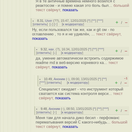
Я в те античные времена немного возился с
реактосом - и помню какая это боль был...
большой
текст свёрнут,
показать
8.31
,
User
(
??
), 15:47, 12/01/2025 [
^
] [
^^
] [
^^^
]
+
–
/
[
ответить
]
[
↓
] [
↑
] [
к модератору
]
Ну, если пользовался так же, как и git ом - по
оглавлению , то я и не удивлён, ...
текст свёрнут,
показать
9.32
,
нах.
(
?
), 16:34, 12/01/2025 [
^
] [
^^
] [
^^^
]
+
–
/
[
ответить
]
[
↓
] [
к модератору
]
да, умение автоматически встроить содержимое
readme md в веб-версию корневого ка...
текст
свёрнут,
показать
–1
10.49
,
Аноним
(
-
), 09:00, 13/01/2025 [
^
] [
^^
]
+
–
[
^^^
] [
ответить
]
[
к модератору
]
/
Специалист ожидает - что инструмент который
сватается как система контроля верси...
текст
свёрнут,
показать
9.48
,
Аноним
(
-
), 08:50, 13/01/2025 [
^
] [
^^
] [
^^^
]
+
–
/
[
ответить
]
[
↑
] [
к модератору
]
Меня там для начала дико бесил - перфоманс
перематывания версий С какого-нибудь...
большой
текст свёрнут,
показать