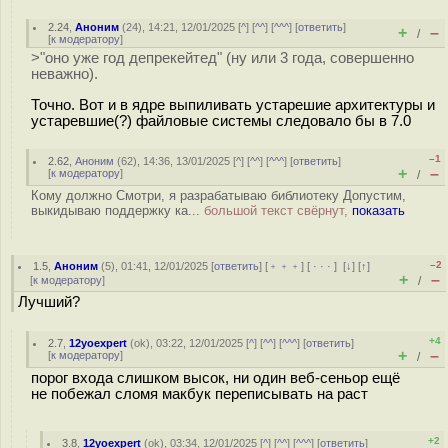
2.24
,
Аноним
(
24
), 14:21, 12/01/2025 [
^
] [
^^
] [
^^^
] [
ответить
]
+
–
/
[
к модератору
]
>"оно уже год депрекейтед" (ну или 3 года, совершенно
неважно).
Точно. Вот и в ядре выпиливать устарешие архитектуры и
устаревшие(?) файловые системы следовало бы в 7.0
–1
2.62
,
Аноним
(
62
), 14:36, 13/01/2025 [
^
] [
^^
] [
^^^
] [
ответить
]
+
–
[
к модератору
]
/
Кому должно Смотри, я разрабатываю библиотеку Допустим,
выкидываю поддержку ка...
большой текст свёрнут,
показать
–2
1.5
,
Аноним
(
5
), 01:41, 12/01/2025 [
ответить
] [
﹢﹢﹢
] [
· · ·
]
[
↓
] [
↑
]
+
–
[
к модератору
]
/
Лучший?
+4
2.7
,
12yoexpert
(
ok
), 03:22, 12/01/2025 [
^
] [
^^
] [
^^^
] [
ответить
]
+
–
[
к модератору
]
/
порог входа слишком высок, ни один веб-сеньор ещё
не побежал сломя макбук переписывать на раст
+2
3.8
,
12yoexpert
(
ok
), 03:34, 12/01/2025 [
^
] [
^^
] [
^^^
] [
ответить
]