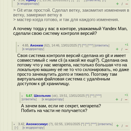
3.39
,
Нуину
(
?
), 23:56, 12/01/2025 [
^
] [
^^
] [
^^^
] [
ответить
]
[
↓
]
+
–
[
к модератору
]
/
> Git итак простой. Сделал ветку, закомитил изменения в
ветку, замержил ветку в
> мастер когда готово, и так для каждого изменения.
А почему тогда у вас в конторе, уважаемый Yandex Man,
сделали свою систему контроля версий?
+1
4.65
,
Аноним
(
62
), 14:46, 13/01/2025 [
^
] [
^^
] [
^^^
] [
ответить
]
+
–
[
к модератору
]
/
Своя система контроля версий сделана из git и имеет
совместимый с ним cli (а какой же ещё?). Сделана она
потому что у нас мегарепа, настолько большая что на
локальную машину её не то что склонировать, но даже
просто зачекаутить долго и тяжело. Поэтому там
виртуальная файловая система с удалённым
доступом к git хранилищу.
+1
5.67
,
Школьник
(
ok
), 19:51, 13/01/2025 [
^
] [
^^
] [
^^^
]
+
–
[
ответить
]
[
к модератору
]
/
А зачем вам, если не секрет, мегарепа?
Побить на части не получается?
3.42
,
Анониссимус
(
?
), 02:55, 13/01/2025 [
^
] [
^^
] [
^^^
] [
ответить
]
+
–
/
[
↑
] [
к модератору
]