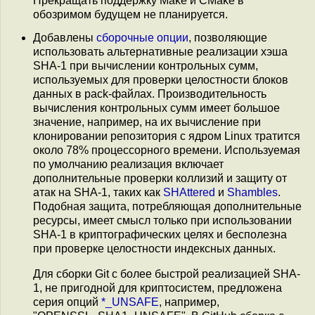
Прекращать поддержку Make и CMake в
обозримом будущем не планируется.
Добавлены
сборочные опции
, позволяющие
использовать альтернативные реализации хэша
SHA-1 при вычислении контрольных сумм,
используемых для проверки целостности блоков
данных в pack-файлах. Производительность
вычисления контрольных сумм имеет большое
значение, например, на их вычисление при
клонировании репозитория с ядром Linux тратится
около 78% процессорного времени. Используемая
по умолчанию реализация включает
дополнительные проверки коллизий и защиту от
атак на SHA-1, таких как
SHAttered
и
Shambles
.
Подобная защита, потребляющая дополнительные
ресурсы, имеет смысл только при использовании
SHA-1 в криптографических целях и бесполезна
при проверке целостности индексных данных.
Для сборки Git с более быстрой реализацией SHA-
1, не пригодной для криптосистем, предложена
серия опций
*_UNSAFE
, например,