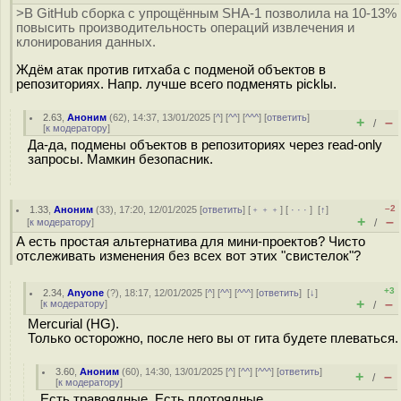
>В GitHub сборка с упрощённым SHA-1 позволила на 10-13%
повысить производительность операций извлечения и
клонирования данных.
Ждём атак против гитхаба с подменой объектов в
репозиториях. Напр. лучше всего подменять picklы.
2.63
,
Аноним
(
62
), 14:37, 13/01/2025 [
^
] [
^^
] [
^^^
] [
ответить
]
+
–
/
[
к модератору
]
Да-да, подмены объектов в репозиториях через read-only
запросы. Мамкин безопасник.
–2
1.33
,
Аноним
(
33
), 17:20, 12/01/2025 [
ответить
] [
﹢﹢﹢
] [
· · ·
]
[
↑
]
+
–
[
к модератору
]
/
А есть простая альтернатива для мини-проектов? Чисто
отслеживать изменения без всех вот этих "свистелок"?
+3
2.34
,
Anyone
(
?
), 18:17, 12/01/2025 [
^
] [
^^
] [
^^^
] [
ответить
]
[
↓
]
+
–
[
к модератору
]
/
Mercurial (HG).
Только осторожно, после него вы от гита будете плеваться.
3.60
,
Аноним
(
60
), 14:30, 13/01/2025 [
^
] [
^^
] [
^^^
] [
ответить
]
+
–
/
[
к модератору
]
Есть травоядные. Есть плотоядные.