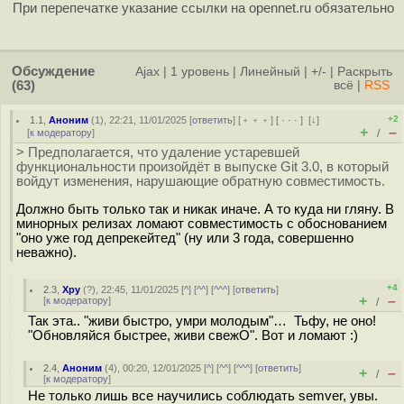
При перепечатке указание ссылки на opennet.ru обязательно
Обсуждение
Ajax
|
1 уровень
|
Линейный
|
+/-
|
Раскрыть
(63)
всё
|
RSS
+2
1.1
,
Аноним
(
1
), 22:21, 11/01/2025 [
ответить
] [
﹢﹢﹢
] [
· · ·
]
[
↓
]
+
–
[
к модератору
]
/
> Предполагается, что удаление устаревшей
функциональности произойдёт в выпуске Git 3.0, в который
войдут изменения, нарушающие обратную совместимость.
Должно быть только так и никак иначе. А то куда ни гляну. В
минорных релизах ломают совместимость с обоснованием
"оно уже год депрекейтед" (ну или 3 года, совершенно
неважно).
+4
2.3
,
Хру
(
?
), 22:45, 11/01/2025 [
^
] [
^^
] [
^^^
] [
ответить
]
+
–
[
к модератору
]
/
Так эта.. "живи быстро, умри молодым"… Тьфу, не оно!
"Обновляйся быстрее, живи свежО". Вот и ломают :)
2.4
,
Аноним
(
4
), 00:20, 12/01/2025 [
^
] [
^^
] [
^^^
] [
ответить
]
+
–
/
[
к модератору
]
Не только лишь все научились соблюдать semver, увы.