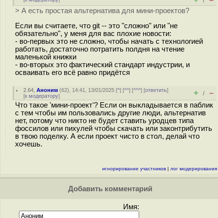
/
> А есть простая альтернатива для мини-проектов?
Если вы считаете, что git -- это "сложно" или "не
обязательно", у меня для вас плохие новости:
- во-первых это не сложно, чтобы начать с технологией
работать, достаточно потратить полдня на чтение
маленькой книжки
- во-вторых это фактический стандарт индустрии, и
осваивать его всё равно придётся
2.64
,
Аноним
(
62
), 14:41, 13/01/2025 [
^
] [
^^
] [
^^^
] [
ответить
]
+
–
/
[
к модератору
]
Что такое 'мини-проект'? Если он выкладывается в паблик
с тем чтобы им пользовались другие люди, альтернатив
нет, потому что никто не будет ставить уродцев типа
фоссилов или пихулей чтобы скачать или законтрибутить
в твою поделку. А если проект чисто в стол, делай что
хочешь.
игнорирование участников
|
лог модерирования
Добавить комментарий
Имя: