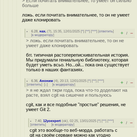
> Если почитать внимательнее, то умеет он сильно
больше
ложь. если почитать внимательнее, то он не умеет
даже клонировать
6.28
,
нах.
(
?
), 15:35, 12/01/2025 [
^
] [
^^
] [
^^^
] [
ответить
]
+
–
/
[
к модератору
]
> ложь. если почитать внимательнее, то он не
умеет даже клонировать
бгг. типичная растоперепискивательная история.
Мы придумали гениальную библиотеку, которая
будет уметь всьо. Но...ой... пока она существует
только в наших фантазиях.
6.36
,
Аноним
(
4
), 20:13, 12/01/2025 [
^
] [
^^
] [
^^^
]
+
–
/
[
ответить
]
[
↓
] [
к модератору
]
> я не ждал тжри года, пока что-то доделают на
расте, взял cgit на сишечке и пользуюсь
cgit, как и все подобные "простые" решения, не
умеет Git 2.
7.40
,
12yoexpert
(
ok
), 02:25, 13/01/2025 [
^
] [
^^
] [
^^^
]
+
–
/
[
ответить
]
[
к модератору
]
cgit это вообще-то веб-морда. работать с
git на своём серваке можно как угодно