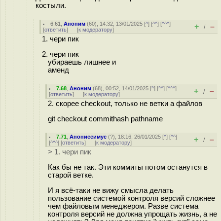
костыли.
6.61
,
Аноним
(
60
), 14:32, 13/01/2025 [
^
] [
^^
] [
^^^
]
+
–
/
[
ответить
]
[
к модератору
]
1. чери пик
2. чери пик
убираешь лишнее и
аменд
7.68
,
Аноним
(
68
), 00:52, 14/01/2025 [
^
] [
^^
] [
^^^
]
+
–
/
[
ответить
]
[
к модератору
]
2. скорее checkout, только не ветки а файлов
git checkout commithash pathname
7.71
,
Анониссимус
(
?
), 18:16, 26/01/2025 [
^
] [
^^
]
+
–
/
[
^^^
] [
ответить
]
[
к модератору
]
> 1. чери пик
Как бы не так. Эти коммиты потом останутся в
старой ветке.
И я всё-таки не вижу смысла делать
пользование системой контроля версий сложнее
чем файловым менеджером. Разве система
контроля версий не должна упрощать жизнь, а не