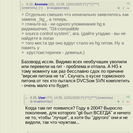
+1
5.22
,
Аноним
(
22
), 12:28, 12/01/2025 [
^
] [
^^
] [
^^^
]
+
–
[
ответить
]
[
↑
] [
к модератору
]
/
> Отдельно смешно что изначально заявлялось как
замена _hg_, а теперь,
> гляньте-ка - ни одного упоминания hg в
ридмишечке, "Git-compatible
> source control system", ага. (дайте угадаю - вы не
найдете в логах
> того места где оно вдруг стало из hg гитом. Ну а
память у
> хрустоистеричек - девичья.)
Баззворд иссяк. Видимо всех необучашек уволили
или перевели на гит - проблема и отпала. А HG к
тому моменту как раз бесславно сдох по причине
"версия питона не та". Скучать о куске тормозного
питона от тех кто пытался DVCSом SVN комплетить
- очень мало кто будет.
+1
6.25
,
User
(
??
), 14:35, 12/01/2025 [
^
] [
^^
] [
^^^
] [
ответить
]
+
–
[
к модератору
]
/
Когда там гит появился? Году в 2004? Выросло
поколение, для которого "git был ВСЕГДА" и ничего
не то, чтобы "лучше", а хотя бы "другого" они и не
видели, так что чоужтам...