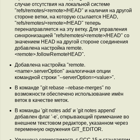
случае отсутствия на локальной системе
"refs/remotes/<remote>/HEAD" и наличия на другой
стороне ветки, на которую ссылается HEAD,
"refs/remotes/<remote>/HEAD" теперь
перенаправляется на эту ветку. Для управления
синхронизацией "refs/remotes/<remote>/HEAD" со
значением HEAD на другой стороне соединения
добавлена настройка remote.
<remote>.followRemoteHEAD".
Добавлена настройка "remote.
<name>.serverOption" аналогичная опции
командной строки "--serverOption=<value>".
В команде "git rebase --rebase-merges" по
возможности обеспечено использование имён
веток в качестве меток.
В команды 'git notes add' и 'git notes append'
добавлен флаг '-e', открывающий примечание во
внешнем текстовом редакторе, указанном через
переменную окружения GIT_EDITOR.
Улучшена совместимость с GCC 15 и стандартом