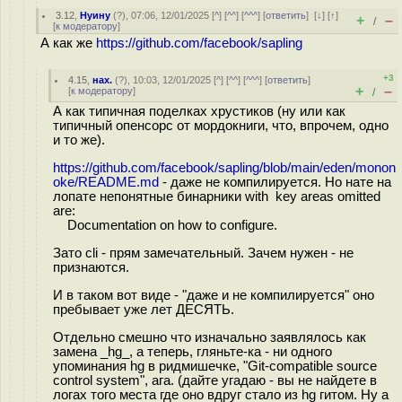
3.12
,
Нуину
(
?
), 07:06, 12/01/2025 [
^
] [
^^
] [
^^^
] [
ответить
]
[
↓
] [
↑
]
+
–
/
[
к модератору
]
А как же
https://github.com/facebook/sapling
+3
4.15
,
нах.
(
?
), 10:03, 12/01/2025 [
^
] [
^^
] [
^^^
] [
ответить
]
+
–
[
к модератору
]
/
А как типичная поделках хрустиков (ну или как
типичный опенсорс от мордокниги, что, впрочем, одно
и то же).
https://github.com/facebook/sapling/blob/main/eden/monon
oke/README.md
- даже не компилируется. Но нате на
лопате непонятные бинарники with key areas omitted
are:
Documentation on how to configure.
Зато cli - прям замечательный. Зачем нужен - не
признаются.
И в таком вот виде - "даже и не компилируется" оно
пребывает уже лет ДЕСЯТЬ.
Отдельно смешно что изначально заявлялось как
замена _hg_, а теперь, гляньте-ка - ни одного
упоминания hg в ридмишечке, "Git-compatible source
control system", ага. (дайте угадаю - вы не найдете в
логах того места где оно вдруг стало из hg гитом. Ну а