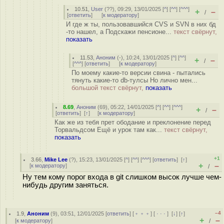
10.51
,
User
(
??
), 09:29, 13/01/2025 [
^
] [
^^
] [
^^^
]
+
–
/
[
ответить
]
[
к модератору
]
И где ж ты, пользовавшийся CVS и SVN в них бд
-то нашел, а Подскажи пенсионе...
текст свёрнут,
показать
11.53
,
Аноним
(
-
), 10:24, 13/01/2025 [
^
] [
^^
]
+
–
/
[
^^^
] [
ответить
]
[
к модератору
]
По моему какие-то версии свина - пытались
тянуть какие-то db-тулсы Но лично мен...
большой текст свёрнут,
показать
8.69
,
Аноним
(
69
), 05:22, 14/01/2025 [
^
] [
^^
] [
^^^
]
+
–
/
[
ответить
]
[
↑
] [
к модератору
]
Как же из тебя прет ободание и преклонение перед
Торвальдсом Ещё и урок там как...
текст свёрнут,
показать
+1
3.66
,
Mike Lee
(
?
), 15:23, 13/01/2025 [
^
] [
^^
] [
^^^
] [
ответить
]
[
↑
]
+
–
[
к модератору
]
/
Ну тем кому порог входа в git слишком высок лучше чем-
нибудь другим заняться.
–4
1.9
,
Аноним
(
9
), 03:51, 12/01/2025 [
ответить
] [
﹢﹢﹢
] [
· · ·
]
[
↓
] [
↑
]
+
–
[
к модератору
]
/