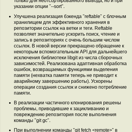
только для неотсортированного вывода, но и при
указании опции "--sort".
Улучшена реализация бэкенда "reftable" с блочным
хранилищем для эффективного хранения в
репозитории ссылок на ветки и теги. Reftable
позволяет значительно ускорить поиск, чтение и
запись в репозиториях с очень большим числом
ссылок. В новой версии прекращено обращение к
некоторым вспомогательным API для дальнейшего
исключения библиотеки libgit из числа сборочных
зависимостей. Реализована адаптивная обработка
ошибок, возвращаемых функциями выделения
памяти (нехватка памяти теперь не приводит к
аварийному завершению работы). Ускорены
операции создания ссылок и снижено потребление
памяти.
В реализации частичного клонирования решены
проблемы, приводившие к зацикливанию и
повреждению репозитория после выполнения
команды "git gc".
При выполнении команды "git fetch <remote>" в