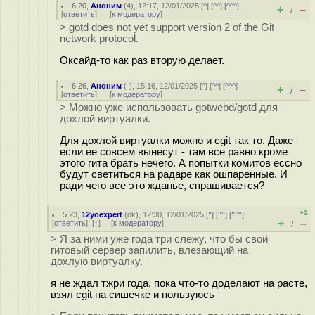
6.20
,
Аноним
(
4
), 12:17, 12/01/2025 [
^
] [
^^
] [
^^^
]
+
–
/
[
ответить
]
[
к модератору
]
> gotd does not yet support version 2 of the Git
network protocol.
Оксайд-то как раз вторую делает.
6.26
,
Аноним
(
-
), 15:16, 12/01/2025 [
^
] [
^^
] [
^^^
]
+
–
/
[
ответить
]
[
к модератору
]
> Можно уже использовать gotwebd/gotd для
дохлой виртуалки.
Для дохлой виртуалки можно и cgit так то. Даже
если ее совсем вынесут - там все равно кроме
этого гита брать нечего. А попытки комитов ессно
будут светиться на радаре как ошпаренные. И
ради чего все это жданье, спрашивается?
+2
5.23
,
12yoexpert
(
ok
), 12:30, 12/01/2025 [
^
] [
^^
] [
^^^
]
+
–
[
ответить
]
[
↑
] [
к модератору
]
/
> Я за ними уже года три слежу, что бы свой
гитовый сервер запилить, влезающий на
дохлую виртуалку.
я не ждал тжри года, пока что-то доделают на расте,
взял cgit на сишечке и пользуюсь