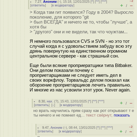
–2
7.27
,
Аноним
(
-
), 15:18, 12/01/2025 [
^
] [
^^
] [
^^^
]
+
–
[
ответить
]
[
к модератору
]
/
> Когда там гит появился? Году в 2004? Выросло
поколение, для которого "git
> был ВСЕГДА" и ничего не то, чтобы "лучше", а
хотя бы
> "другого" они и не видели, так что чоужтам...
Я немного пользовался CVS и SVN - но это тот
случай когда я с удовольствием забуду всю эту
дрянь повернутую на единственном огромном
центральном сервере - как страшный сон.
Еще были всякие проприератщики типа Bitbaker.
Они делом показали почему с
проприетарщиками не следует иметь дел в
своих воркфлоу. Торвальдс делом покахал как
оборзение проприетарщиков лечить правильно.
И многие из нас усвоили этот урок. Never again.
8.30
,
нах.
(
?
), 15:43, 12/01/2025 [
^
] [
^^
] [
^^^
]
+
–
/
[
ответить
]
[
↓
] [
к модератору
]
но врать научились прям сразу как рот открывают т е
ты ничего и не помнил ед...
текст свёрнут,
показать
–2
9.47
,
Аноним
(
-
), 08:44, 13/01/2025 [
^
] [
^^
] [
^^^
]
+
–
[
ответить
]
[
к модератору
]
/