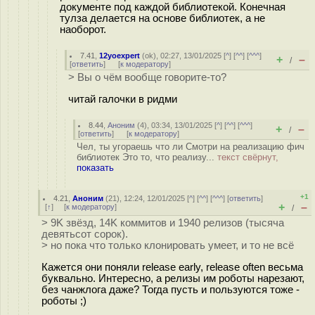
документе под каждой библиотекой. Конечная
тулза делается на основе библиотек, а не
наоборот.
7.41
,
12yoexpert
(
ok
), 02:27, 13/01/2025 [
^
] [
^^
] [
^^^
]
+
–
/
[
ответить
]
[
к модератору
]
> Вы о чём вообще говорите-то?
читай галочки в ридми
8.44
,
Аноним
(
4
), 03:34, 13/01/2025 [
^
] [
^^
] [
^^^
]
+
–
/
[
ответить
]
[
к модератору
]
Чел, ты угораешь что ли Смотри на реализацию фич
библиотек Это то, что реализу...
текст свёрнут,
показать
+1
4.21
,
Аноним
(
21
), 12:24, 12/01/2025 [
^
] [
^^
] [
^^^
] [
ответить
]
+
–
[
↑
] [
к модератору
]
/
> 9K звёзд, 14K коммитов и 1940 релизов (тысяча
девятьсот сорок).
> но пока что только клонировать умеет, и то не всё
Кажется они поняли release early, release often весьма
буквально. Интересно, а релизы им роботы нарезают,
без чанжлога даже? Тогда пусть и пользуются тоже -
роботы ;)