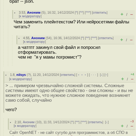
брат -- json.
3.53
,
Аноним
(
5
), 16:32, 14/12/2024 [
^
] [
^^
] [
^^^
] [
ответить
]
+
–
/
[
к модератору
]
Чем заменить плейнтекстом? Или нейросетями файлы
читать?
4.55
,
Аноним
(
54
), 16:36, 14/12/2024 [
^
] [
^^
] [
^^^
] [
ответить
]
+
–
/
[
к модератору
]
а чатгпт закинул свой файл и попросил
отформатировать.
чем не "я у мамы погромист"?
+4
1.8
,
nilsys
(
?
), 11:20, 14/12/2024 [
ответить
] [
﹢﹢﹢
] [
· · ·
]
[
↓
] [
↑
]
+
–
[
к модератору
]
/
> ... примером чрезвычайно сложной системы. Сложные
системы имеют одно общее свойство - они сложны - и вы не
можете ожидать, что нужное сложное поведение возникнет
само собой, случайно
чего?
–3
2.10
,
Аноним
(
10
), 11:33, 14/12/2024 [
^
] [
^^
] [
^^^
] [
ответить
]
[
↓
]
+
–
[
к модератору
]
/
Сайт OpenNET - не сайт сугубо для программистов, а об СПО в