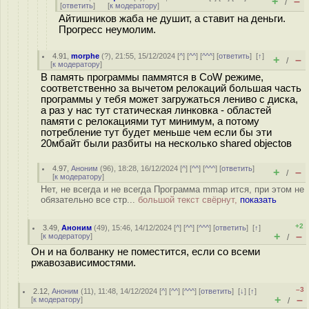
+
–
/
[
ответить
]
[
к модератору
]
Айтишников жаба не душит, а ставит на деньги.
Прогресс неумолим.
4.91
,
morphe
(
?
), 21:55, 15/12/2024 [
^
] [
^^
] [
^^^
] [
ответить
]
[
↑
]
+
–
/
[
к модератору
]
В память программы паммятся в CoW режиме,
соответственно за вычетом релокаций большая часть
программы у тебя может загружаться лениво с диска,
а раз у нас тут статическая линковка - областей
памяти с релокациями тут минимум, а потому
потребление тут будет меньше чем если бы эти
20мбайт были разбиты на несколько shared objectов
4.97
,
Аноним
(
96
), 18:28, 16/12/2024 [
^
] [
^^
] [
^^^
] [
ответить
]
+
–
/
[
к модератору
]
Нет, не всегда и не всегда Программа mmap ится, при этом не
обязательно все стр...
большой текст свёрнут,
показать
+2
3.49
,
Аноним
(
49
), 15:46, 14/12/2024 [
^
] [
^^
] [
^^^
] [
ответить
]
[
↑
]
+
–
[
к модератору
]
/
Он и на болванку не поместится, если со всеми
ржавозависимостями.
–3
2.12
,
Аноним
(
11
), 11:48, 14/12/2024 [
^
] [
^^
] [
^^^
] [
ответить
]
[
↓
] [
↑
]
+
–
[
к модератору
]
/