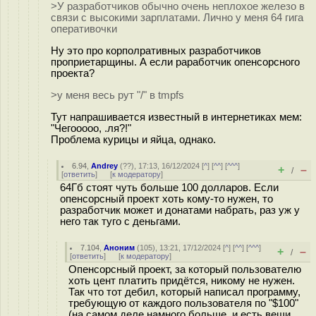
>У разработчиков обычно очень неплохое железо в
связи с высокими зарплатами. Лично у меня 64 гига
оперативочки
Ну это про корполративных разработчиков
проприетарщины. А если раработчик опенсорсного
проекта?
>у меня весь рут "/" в tmpfs
Тут напрашивается известный в интернетиках мем:
"Чегооооо, .ля?!"
Проблема курицы и яйца, однако.
6.94
,
Andrey
(
??
), 17:13, 16/12/2024 [
^
] [
^^
] [
^^^
]
+
–
/
[
ответить
]
[
к модератору
]
64Гб стоят чуть больше 100 долларов. Если
опенсорсный проект хоть кому-то нужен, то
разработчик может и донатами набрать, раз уж у
него так туго с деньгами.
7.104
,
Аноним
(
105
), 13:21, 17/12/2024 [
^
] [
^^
] [
^^^
]
+
–
/
[
ответить
]
[
к модератору
]
Опенсорсный проект, за который пользователю
хоть цент платить придётся, никому не нужен.
Так что тот дебил, который написал программу,
требующую от каждого пользователя по "$100"
(на самом деле намного больше, и есть вещи,