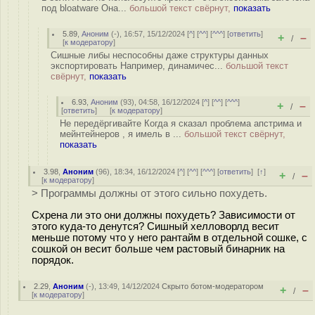
под bloatware Она...
большой текст свёрнут,
показать
5.89
,
Аноним
(
-
), 16:57, 15/12/2024 [
^
] [
^^
] [
^^^
] [
ответить
]
+
–
/
[
к модератору
]
Сишные либы неспособны даже структуры данных
экспортировать Например, динамичес...
большой текст
свёрнут,
показать
6.93
,
Аноним
(
93
), 04:58, 16/12/2024 [
^
] [
^^
] [
^^^
]
+
–
/
[
ответить
]
[
к модератору
]
Не передёргивайте Когда я сказал проблема апстрима и
мейнтейнеров , я имель в ...
большой текст свёрнут,
показать
3.98
,
Аноним
(
96
), 18:34, 16/12/2024 [
^
] [
^^
] [
^^^
] [
ответить
]
[
↑
]
+
–
/
[
к модератору
]
> Программы должны от этого сильно похудеть.
Схрена ли это они должны похудеть? Зависимости от
этого куда-то денутся? Сишный хелловорлд весит
меньше потому что у него рантайм в отдельной сошке, с
сошкой он весит больше чем растовый бинарник на
порядок.
2.29
,
Аноним
(
-
), 13:49, 14/12/2024
Скрыто ботом-модератором
+
–
/
[
к модератору
]