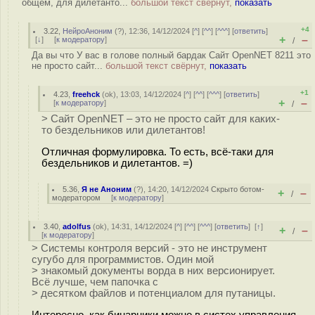
общем, для дилетанто...
большой текст свёрнут,
показать
+4
3.22
,
НейроАноним
(
?
), 12:36, 14/12/2024 [
^
] [
^^
] [
^^^
] [
ответить
]
+
–
[
↓
] [
к модератору
]
/
Да вы что У вас в голове полный бардак Сайт OpenNET 8211 это
не просто сайт...
большой текст свёрнут,
показать
+1
4.23
,
freehck
(
ok
), 13:03, 14/12/2024 [
^
] [
^^
] [
^^^
] [
ответить
]
+
–
[
к модератору
]
/
> Сайт OpenNET – это не просто сайт для каких-
то бездельников или дилетантов!
Отличная формулировка. То есть, всё-таки для
бездельников и дилетантов. =)
5.36
,
Я не Аноним
(
?
), 14:20, 14/12/2024
Скрыто ботом-
+
–
/
модератором
[
к модератору
]
3.40
,
adolfus
(
ok
), 14:31, 14/12/2024 [
^
] [
^^
] [
^^^
] [
ответить
]
[
↑
]
+
–
/
[
к модератору
]
> Системы контроля версий - это не инструмент
сугубо для программистов. Один мой
> знакомый документы ворда в них версионирует.
Всё лучше, чем папочка с
> десятком файлов и потенциалом для путаницы.
Интересно, как бинарники можно в систех управления