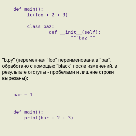
   def main():

        ic(foo + 2 + 3)

        class baz:

                def __init__(self):

                        """baz"""

"b.py" (переменная "foo" переименована в "bar",
обработано с помощью "black" после изменений, в
результате отступы - пробелами и лишние строки
вырезаны):
   bar = 1

   def main():

       print(bar + 2 + 3)
