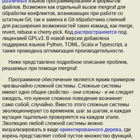
различных
языков программирования и форматов
файлов. Возможен как отдельный вызов mergiraf для
обработки конфликтов, возникающих при работе со
штатным Git, так и замена в Git обработчика слияний
для расширения возможностей таких команд, как merge,
revert, rebase и cherry-pick. Код
распространяется
под
лицензией GPLv3. В новой версии добавлена
поддержка языков Python, TOML, Scala и Typescript, а
также проведена оптимизация производительности.
Ниже представлено подробное описание проблем,
решаемых при помощи mergiraf:
Программное обеспечение является ярким примером
чрезвычайно сложной системы. Сложные системы
имеют одно общее свойство - они
сложны
- и не следует
ожидать, что нужное сложное поведение возникнет
само собой, случайно. Вместо этого сложные системы
эволюционируют со временем, шаг за шагом, и каждая
мутация тщательно проверяется на каждом этапе.
Эволюцию любой сложной системы можно
визуализировать в виде
ориентированного дерева
, где
корень представляет собой пустое множество функций,