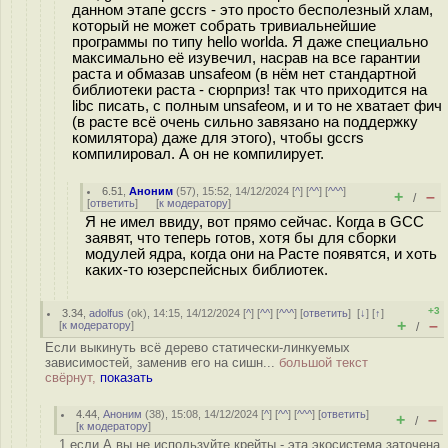
данном этапе gccrs - это просто бесполезный хлам,
который не может собрать тривиальнейшие
программы по типу hello worldа. Я даже специально
максимально её изувечил, насрав на все гарантии
раста и обмазав unsafeом (в нём нет стандартной
библиотеки раста - сюрприз! так что приходится на
libc писать, с полным unsafeом, и и то не хватает фич
(в расте всё очень сильно завязано на поддержку
комилятора) даже для этого), чтобы gccrs
компилировал. А он не компилирует.
6.51
,
Аноним
(
57
), 15:52, 14/12/2024 [
^
] [
^^
] [
^^^
]
+
–
/
[
ответить
]
[
к модератору
]
Я не имел ввиду, вот прямо сейчас. Когда в GCC
заявят, что теперь готов, хотя бы для сборки
модулей ядра, когда они на Расте появятся, и хоть
каких-то юзерспейсных библиотек.
+3
3.34
,
adolfus
(
ok
), 14:15, 14/12/2024 [
^
] [
^^
] [
^^^
] [
ответить
]
[
↓
] [
↑
]
+
–
[
к модератору
]
/
Если выкинуть всё дерево статически-линкуемых
зависимостей, заменив его на сишн...
большой текст
свёрнут,
показать
4.44
,
Аноним
(
38
), 15:08, 14/12/2024 [
^
] [
^^
] [
^^^
] [
ответить
]
+
–
/
[
к модератору
]
1 если А вы не используйте крейты - эта экосистема заточена