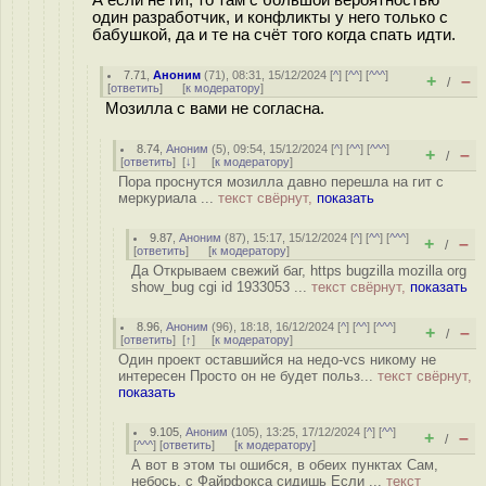
один разработчик, и конфликты у него только с
бабушкой, да и те на счёт того когда спать идти.
7.71
,
Аноним
(
71
), 08:31, 15/12/2024 [
^
] [
^^
] [
^^^
]
+
–
/
[
ответить
]
[
к модератору
]
Мозилла с вами не согласна.
8.74
,
Аноним
(
5
), 09:54, 15/12/2024 [
^
] [
^^
] [
^^^
]
+
–
/
[
ответить
]
[
↓
] [
к модератору
]
Пора проснутся мозилла давно перешла на гит с
меркуриала ...
текст свёрнут,
показать
9.87
,
Аноним
(
87
), 15:17, 15/12/2024 [
^
] [
^^
] [
^^^
]
+
–
/
[
ответить
]
[
к модератору
]
Да Открываем свежий баг, https bugzilla mozilla org
show_bug cgi id 1933053 ...
текст свёрнут,
показать
8.96
,
Аноним
(
96
), 18:18, 16/12/2024 [
^
] [
^^
] [
^^^
]
+
–
/
[
ответить
]
[
↑
] [
к модератору
]
Один проект оставшийся на недо-vcs никому не
интересен Просто он не будет польз...
текст свёрнут,
показать
9.105
,
Аноним
(
105
), 13:25, 17/12/2024 [
^
] [
^^
]
+
–
/
[
^^^
] [
ответить
]
[
к модератору
]
А вот в этом ты ошибся, в обеих пунктах Сам,
небось, с Файрфокса сидишь Если ...
текст