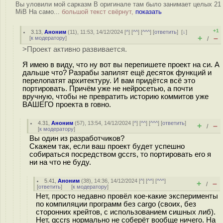
Вы уловили мой сарказм В оригинале там было занимает целых 21
MiB На само...
большой текст свёрнут,
показать
+1
3.13
,
Аноним
(
11
), 11:53, 14/12/2024 [
^
] [
^^
] [
^^^
] [
ответить
]
[
↓
]
+
–
[
к модератору
]
/
>Проект активно развивается.
Я имею в виду, что ну вот вы перепишете проект на си. А
дальше что? Разрабы запилят ещё десяток функций и
перелопатят архитектуру. И вам придётся всё это
портировать. Причём уже не нейросетью, а почти
вручную, чтобы не превратить историю коммитов уже
ВАШЕГО проекта в говно.
4.31
,
Аноним
(
57
), 13:54, 14/12/2024 [
^
] [
^^
] [
^^^
] [
ответить
]
+
–
/
[
к модератору
]
Вы один из разработчиков?
Скажем так, если ваш проект будет успешно
собираться посредством gccrs, то портировать его я
ни на что не буду.
5.41
,
Аноним
(
38
), 14:36, 14/12/2024 [
^
] [
^^
] [
^^^
]
+
–
/
[
ответить
]
[
к модератору
]
Нет, просто недавно провёл кое-какие эксперименты
по компиляции программ без cargo (своих, без
сторонних крейтов, с использованием сишных либ).
Нет, gccrs нормально не соберёт вообще ничего. На