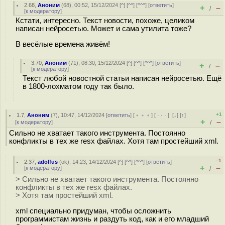
2.68
,
Аноним
(
68
), 00:52, 15/12/2024 [
^
] [
^^
] [
^^^
] [
ответить
]
+
–
/
[
к модератору
]
Кстати, интересно. Текст новости, похоже, целиком
написан нейросетью. Может и сама утилита тоже?
В весёлые времена живём!
3.70
,
Аноним
(
71
), 08:30, 15/12/2024 [
^
] [
^^
] [
^^^
] [
ответить
]
+
–
/
[
к модератору
]
Текст любой новостной статьи написан нейросетью. Ещё
в 1800-лохматом году так было.
+1
1.7
,
Аноним
(
7
), 10:47, 14/12/2024 [
ответить
] [
﹢﹢﹢
] [
· · ·
]
[
↓
] [
↑
]
+
–
[
к модератору
]
/
Сильно не хватает такого инструмента. Постоянно
конфликты в тех же resx файлах. Хотя там простейший xml.
–1
2.37
,
adolfus
(
ok
), 14:23, 14/12/2024 [
^
] [
^^
] [
^^^
] [
ответить
]
+
–
[
к модератору
]
/
> Сильно не хватает такого инструмента. Постоянно
конфликты в тех же resx файлах.
> Хотя там простейший xml.
xml специально придуман, чтобы осложнить
программистам жизнь и раздуть код, как и его младший