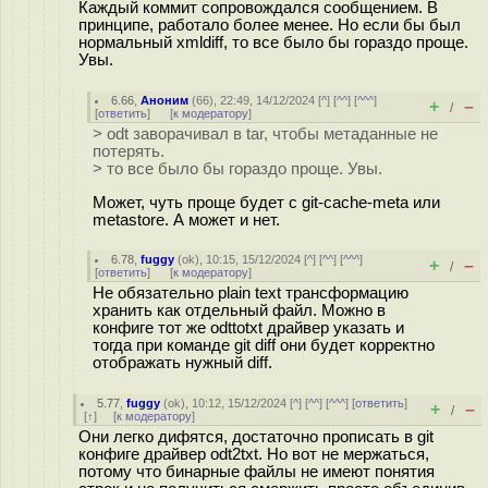
Каждый коммит сопровождался сообщением. В
принципе, работало более менее. Но если бы был
нормальный xmldiff, то все было бы гораздо проще.
Увы.
6.66
,
Аноним
(
66
), 22:49, 14/12/2024 [
^
] [
^^
] [
^^^
]
+
–
/
[
ответить
]
[
к модератору
]
> odt заворачивал в tar, чтобы метаданные не
потерять.
> то все было бы гораздо проще. Увы.
Может, чуть проще будет с git-cache-meta или
metastore. А может и нет.
6.78
,
fuggy
(
ok
), 10:15, 15/12/2024 [
^
] [
^^
] [
^^^
]
+
–
/
[
ответить
]
[
к модератору
]
Не обязательно plain text трансформацию
хранить как отдельный файл. Можно в
конфиге тот же odttotxt драйвер указать и
тогда при команде git diff они будет корректно
отображать нужный diff.
5.77
,
fuggy
(
ok
), 10:12, 15/12/2024 [
^
] [
^^
] [
^^^
] [
ответить
]
+
–
/
[
↑
] [
к модератору
]
Они легко дифятся, достаточно прописать в git
конфиге драйвер odt2txt. Но вот не мержаться,
потому что бинарные файлы не имеют понятия