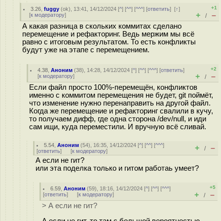
+1
3.26
,
fuggy
(
ok
), 13:41, 14/12/2024 [
^
] [
^^
] [
^^^
] [
ответить
]
[
↑
]
+
–
[
к модератору
]
/
А какая разница в скольких коммитах сделано
перемещение и рефакторинг. Ведь мержим мы всё
равно с итоговым результатом. То есть конфликты
будут уже на этапе с перемещением.
+2
4.38
,
Аноним
(
38
), 14:28, 14/12/2024 [
^
] [
^^
] [
^^^
] [
ответить
]
+
–
[
к модератору
]
/
Если файл просто 100%-перемещён, конфликтов
именно с коммитом перемещения не будет, git поймёт,
что изменение нужно перенаправить на другой файл.
Когда же перемещение и рефакторинг свалили в кучу,
то получаем дифф, где одна сторона /dev/null, и иди
сам ищи, куда переместили. И вручную всё сливай.
5.54
,
Аноним
(
54
), 16:35, 14/12/2024 [
^
] [
^^
] [
^^^
]
+
–
/
[
ответить
]
[
к модератору
]
А если не гит?
или эта поделка только и гитом работаь умеет?
+5
6.59
,
Аноним
(
59
), 18:16, 14/12/2024 [
^
] [
^^
] [
^^^
]
+
–
[
ответить
]
[
к модератору
]
/
> А если не гит?
А если не гит, то там с большой вероятностью