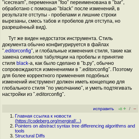
"icecream", переменная "foo" переименована в "bar",
обработано с помощью "black" после изменений, в
результате отступы - пробелами и лишние строки
вырезаны, смесь табов и пробелов для отступа, но
разрешённый вид).
Тут же виден недостаток инструмента. Стиль
документа обычно конфигурируется в файлах
"
.editorconfig
", и глобальные изменения стиля, такие как
замена символов табуляции на пробелы и принятие
стиля
black
-а, как было сделано в "b.py", обычно
сопровождаются изменениями в ".editorconfig". Поэтому
для более корректного применения подобных
изменений инструмент должен иметь концепцию для
глобального стиля "по умолчанию", и уметь подтягивать
настройки из ".editorconfig".
+
–
исправить
/
+8
Главная ссылка к новости
(
https://codeberg.org/mergiraf/...
)
Pointers on abstract syntax tree differencing algorithms and
tools
Structural Diffs