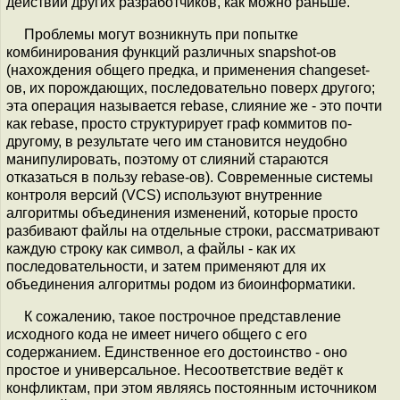
действий других разработчиков, как можно раньше.
Проблемы могут возникнуть при попытке
комбинирования функций различных snapshot-ов
(нахождения общего предка, и применения changeset-
ов, их порождающих, последовательно поверх другого;
эта операция называется rebase, слияние же - это почти
как rebase, просто структурирует граф коммитов по-
другому, в результате чего им становится неудобно
манипулировать, поэтому от слияний стараются
отказаться в пользу rebase-ов). Современные системы
контроля версий (VCS) используют внутренние
алгоритмы объединения изменений, которые просто
разбивают файлы на отдельные строки, рассматривают
каждую строку как символ, а файлы - как их
последовательности, и затем применяют для их
объединения алгоритмы родом из биоинформатики.
К сожалению, такое построчное представление
исходного кода не имеет ничего общего с его
содержанием. Единственное его достоинство - оно
простое и универсальное. Несоответствие ведёт к
конфликтам, при этом являясь постоянным источником