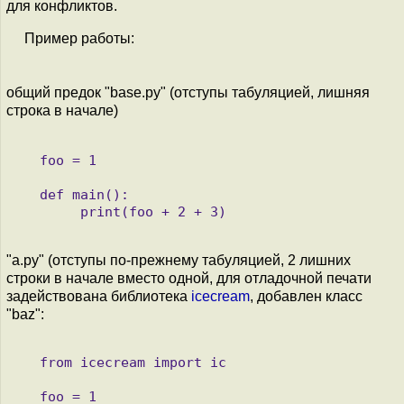
для конфликтов.
Пример работы:
общий предок "base.py" (отступы табуляцией, лишняя
строка в начале)
   foo = 1

   def main():

"a.py" (отступы по-прежнему табуляцией, 2 лишних
строки в начале вместо одной, для отладочной печати
задействована библиотека
icecream
, добавлен класс
"baz":
   from icecream import ic

   foo = 1
