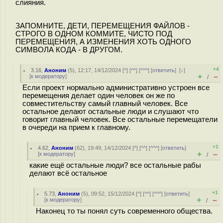
слияния.
ЗАПОМНИТЕ, ДЕТИ, ПЕРЕМЕЩЕНИЯ ФАЙЛОВ -
СТРОГО В ОДНОМ КОММИТЕ, ЧИСТО ПОД
ПЕРЕМЕЩЕНИЯ, А ИЗМЕНЕНИЯ ХОТЬ ОДНОГО
СИМВОЛА КОДА - В ДРУГОМ.
+4
3.16
,
Аноним
(
5
), 12:17, 14/12/2024 [
^
] [
^^
] [
^^^
] [
ответить
]
[
↓
]
+
–
[
к модератору
]
/
Если проект нормально административно устроен все
перемещения делает один человек он же по
совместительству самый главный человек. Все
остальное делают остальные люди и слушают что
говорит главный человек. Все остальные перемещатели
в очереди на прием к главному.
+1
4.62
,
Аноним
(
62
), 19:49, 14/12/2024 [
^
] [
^^
] [
^^^
] [
ответить
]
+
–
[
к модератору
]
/
какие ещё остальные люди? все остальные рабы
делают всё остальное
+1
5.73
,
Аноним
(
5
), 09:52, 15/12/2024 [
^
] [
^^
] [
^^^
] [
ответить
]
+
–
[
к модератору
]
/
Наконец то ты понял суть современного общества.