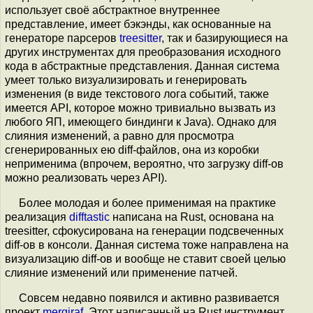
использует своё абстрактное внутреннее
представление, имеет бэкэнды, как основанные на
генераторе парсеров
treesitter
, так и базирующиеся на
других инструментах для преобразования исходного
кода в абстрактные представления. Данная система
умеет только визуализировать и генерировать
изменения (в виде текстового лога событий, также
имеется API, которое можно тривиально вызвать из
любого ЯП, имеющего биндинги к Java). Однако для
слияния изменений, а равно для просмотра
сгенерированных ею diff-файлов, она из коробки
неприменима (впрочем, вероятно, что загрузку diff-ов
можно реализовать через API).
Более молодая и более применимая на практике
реализация
difftastic
написана на Rust, основана на
treesitter, сфокусирована на генерации подсвеченных
diff-ов в консоли. Данная система тоже направлена на
визуализацию diff-ов и вообще не ставит своей целью
слияние изменений или применение патчей.
Совсем недавно появился и активно развивается
проект
mergiraf
. Этот написанный на Rust инструмент