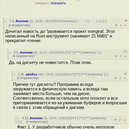
свёрнут,
показать
–6
1.3
,
Аноним
(
3
), 10:20, 14/12/2024 [
ответить
] [
﹢﹢﹢
] [
· · ·
]
[
↓
] [
↑
]
+
–
[
к модератору
]
/
Дочитал новость до "развивается проект mergiraf. Этот
написанный на Rust инструмент (занимает 21 MiB!)" и
прекратил чтение.
+7
2.6
,
Аноним
(
6
), 10:27, 14/12/2024 [
^
] [
^^
] [
^^^
] [
ответить
]
[
↓
]
+
–
[
к модератору
]
/
Да, на дискету не поместится. Плак плак.
–1
3.30
,
adolfus
(
ok
), 13:52, 14/12/2024 [
^
] [
^^
] [
^^^
] [
ответить
]
[
↓
]
+
–
[
к модератору
]
/
Причем тут дискеты? Программа всегда
загружается в физическую память и всегда там
занимает места больше, чем на диске.
Соответсвенно, всем остальным зело плохеет и все
притормаживается из-за ужимания буферов и возросших
в связи с этим обращений к дискам.
4.33
,
Аноним
(
6
), 14:01, 14/12/2024 [
^
] [
^^
] [
^^^
] [
ответить
]
+
–
/
[
↓
] [
к модератору
]
Факт 1. У разработчиков обычно очень неплохое