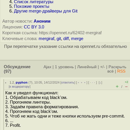
Список литературы
Похожие проекты
Другие merge-драйверы для Git
Автор новости:
Аноним
Лицензия:
CC BY 3.0
Короткая ссылка: https://opennet.ru/62402-mergiraf
Ключевые слова:
mergiraf
,
git
,
diff
,
merge
При перепечатке указание ссылки на opennet.ru обязательно
Обсуждение
Ajax
|
1 уровень
|
Линейный
|
+/-
|
Раскрыть
(97)
всё
|
RSS
+2
1.2
,
pyphon
(
?
), 10:05, 14/12/2024 [
ответить
] [
﹢﹢﹢
] [
· · ·
]
[
↓
]
+
–
[
к модератору
]
/
Как я увидел функционал:
1. Обрабатываем код black'ом.
2. Прогоняем линтеры.
3. Задаём правила форматирования.
4. Прогоняем код black'ом.
5. Чтоб не жать одни и теже кнопки используем pre-commit.
6. ...
7. Profit.