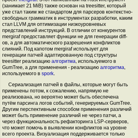
(занимает 21 MiB) также основан на treesitter, который
уже стал таким же стандартом для парсеров контекстно-
свободных грамматик в инструментах разработки, каким
стал LLVM для оптимизации низкоуровневых
представлений инструкций. В отличии от конкурентов
mergiraf предоставляет функции не для генерации diff-
ов, а для автоматического разрешения конфликтов
слияний. Под капотом mergiraf использует для
генерации патчей адаптированную под структуры
treesitter реализацию
алгоритма
, используемого в
GumTree, а для применения - реализацию
алгоритма
,
используемого в
spork
.
Cериализация патчей в файлы, которые могут быть
применены потом, к сожалению, напрямую не
реализована, но вероятно может быть обеспечена
путём парсинга логов событий, генерируемых GumTree.
Другим перспективным способом применения различий
может быть применение различий не через патчи, а
через функциональность рефакторинга LSP-серверов,
что может помочь в выявлении конфликтов на уровне
всего проекта. Визуализация поддерживается только