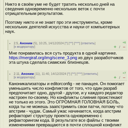
Никто в своём уме не будет тратить несколько дней на
сведения одновременно нескольких веток с почти
отрицательным результатом.
Поэтому никто и не знает про эти инструменты, кроме
нескольких деятелей искусства и науки от компьютерных
наук.
+6
2.5
,
Аноним
(
5
), 10:25, 14/12/2024 [
^
] [
^^
] [
^^^
] [
ответить
]
+
–
[
к модератору
]
/
Мне понравилась вся суть продукта в одной картинке.
https://mergiraf.org/img/scene_3.png
из двух разработчиков
эта штука сделала сиамских близнецов.
+7
2.11
,
Аноним
(
11
), 11:40, 14/12/2024 [
^
] [
^^
] [
^^^
] [
ответить
]
+
–
[
к модератору
]
/
Каноникализаторы и editorconfig - не панацея. Он помогает
уменьшить число конфликтов от того, что один разраб
предпочитает одно, другой - другое, и у каждого редактор
настроен по-своему. Но конфликты слияния проистекают
не только из этого. Это ОГРОМНАЯ ГОЛОВНАЯ БОЛЬ,
когда ты не можешь заапстримить свои патчи, потому что
апстрим - чудак. Самый ужас начинается, когда апстрим
рефакторит структуру проекта одновременно с
рефакторингом кода. В результате все файлы с твоими
изменениями превращаются в почти сплошной конфликт