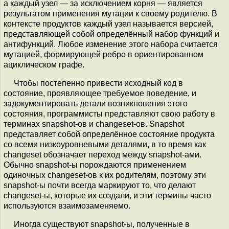
а каждый узел — за исключением корня — является
результатом применения мутации к своему родителю. В
контексте продуктов каждый узел называется версией,
представляющей собой определённый набор функций и
антифункций. Любое изменение этого набора считается
мутацией, формирующей ребро в ориентированном
ациклическом графе.
Чтобы постепенно привести исходный код в
состояние, проявляющее требуемое поведение, и
задокументировать детали возникновения этого
состояния, программисты представляют свою работу в
терминах snapshot-ов и changeset-ов. Snapshot
представляет собой определённое состояние продукта
со всеми низкоуровневыми деталями, в то время как
changeset обозначает переход между snapshot-ами.
Обычно snapshot-ы порождаются применением
одиночных changeset-ов к их родителям, поэтому эти
snapshot-ы почти всегда маркируют то, что делают
changeset-ы, которые их создали, и эти термины часто
используются взаимозаменяемо.
Иногда существуют snapshot-ы, полученные в