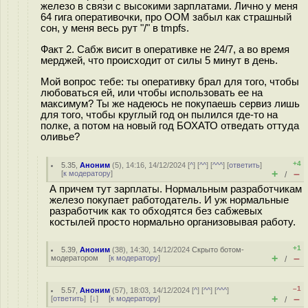
железо в связи с высокими зарплатами. Лично у меня
64 гига оперативочки, про OOM забыл как страшный
сон, у меня весь рут "/" в tmpfs.
Факт 2. Сабж висит в оперативке не 24/7, а во время
мерджей, что происходит от силы 5 минут в день.
Мой вопрос тебе: ты оперативку брал для того, чтобы
любоваться ей, или чтобы использовать ее на
максимум? Ты же надеюсь не покупаешь сервиз лишь
для того, чтобы круглый год он пылился где-то на
полке, а потом на новый год БОХАТО отведать оттуда
оливье?
+4
5.35
,
Аноним
(
5
), 14:16, 14/12/2024 [
^
] [
^^
] [
^^^
] [
ответить
]
+
–
[
к модератору
]
/
А причем тут зарплаты. Нормальным разработчикам
железо покупает работодатель. И уж нормальные
разработчик как то обходятся без сабжевых
костылей просто нормально организовывая работу.
+1
5.39
,
Аноним
(
38
), 14:30, 14/12/2024
Скрыто ботом-
+
–
модератором
[
к модератору
]
/
–1
5.57
,
Аноним
(
57
), 18:03, 14/12/2024 [
^
] [
^^
] [
^^^
]
+
–
[
ответить
]
[
↓
] [
к модератору
]
/