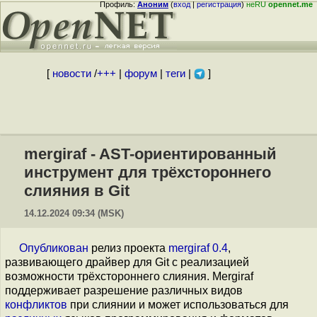
Профиль:
Аноним
(
вход
|
регистрация
)
неRU
opennet.me
[
новости
/
+++
|
форум
|
теги
|
]
mergiraf - AST-ориентированный
инструмент для трёхстороннего
слияния в Git
14.12.2024 09:34 (MSK)
Опубликован
релиз проекта
mergiraf 0.4
,
развивающего драйвер для Git с реализацией
возможности трёхстороннего слияния. Mergiraf
поддерживает разрешение различных видов
конфликтов
при слиянии и может использоваться для