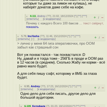
которые ты даже за лимон не купишь), не
наберёт донатов даже себе на кофе.
8.111
,
Andrey
(
??
), 21:02, 18/12/2024 [
^
] [
^^
] [
^^^
]
+
–
/
[
ответить
]
[
к модератору
]
Почему с каждого Всего 100 баксов ...
текст свёрнут,
показать
5.79
,
InuYasha
(
??
), 11:46, 15/12/2024 [
^
] [
^^
] [
^^^
]
+
–
/
[
ответить
]
[
↑
] [
к модератору
]
> лично у меня 64 гига оперативочки, про OOM
забыл как страшный сон
Вот уж похвастался - так похвастался :D
Ну, давай и я тогда тоже - 256ГБ в проде и ООМ раз
в 12 часов (в среднем). Сколько Жабу ни корми - всё
равно мало будет.
А для себя пишу софт, которому и 8МБ за глаза
будет.
6.95
,
Andrey
(
??
), 17:23, 16/12/2024 [
^
] [
^^
] [
^^^
]
+
–
/
[
ответить
]
[
к модератору
]
Одно дело для себя писать, другое дело для
большой аудитории.
6.109
,
Котофалк
(
?
), 01:23, 18/12/2024 [
^
] [
^^
] [
^^^
]