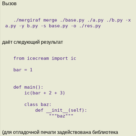
Вызов
   ./mergiraf merge ./base.py ./a.py ./b.py -x 
даёт следующий результат
   from icecream import ic

   bar = 1

   def main():

       ic(bar + 2 + 3)

       class baz:

           def __init__(self):

(для отладочной печати задействована библиотека