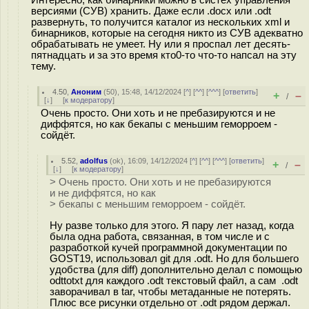
версиями (СУВ) хранить. Даже если .docx или .odt
развернуть, то получится каталог из нескольких xml и
бинарников, которые на сегодня никто из СУВ адекватно
обрабатывать не умеет. Ну или я проспал лет десять-
пятнадцать и за это время кто0-то что-то напсал на эту
тему.
4.50
,
Аноним
(
50
), 15:48, 14/12/2024 [
^
] [
^^
] [
^^^
] [
ответить
]
+
–
/
[
↓
] [
к модератору
]
Очень просто. Они хоть и не пребазируются и не
диффятся, но как бекапы с меньшим геморроем -
сойдёт.
5.52
,
adolfus
(
ok
), 16:09, 14/12/2024 [
^
] [
^^
] [
^^^
] [
ответить
]
+
–
/
[
↓
] [
к модератору
]
> Очень просто. Они хоть и не пребазируются
и не диффятся, но как
> бекапы с меньшим геморроем - сойдёт.
Ну разве только для этого. Я пару лет назад, когда
была одна работа, связанная, в том числе и с
разработкой кучей программной документации по
GOST19, использовал git для .odt. Но для большего
удобства (для diff) дополнительно делал с помощью
odttotxt для каждого .odt текстовый файл, а сам .odt
заворачивал в tar, чтобы метаданные не потерять.
Плюс все рисунки отдельно от .odt рядом держал.