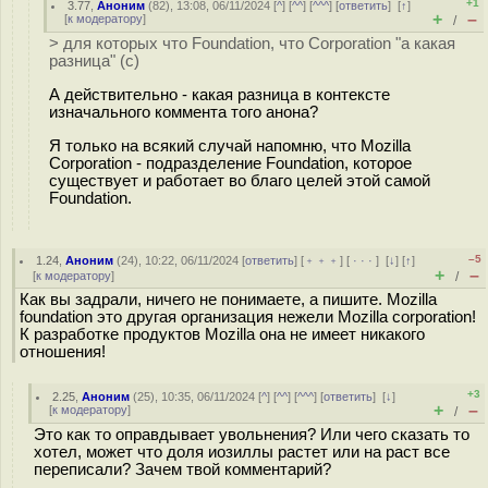
+1
3.77
,
Аноним
(
82
), 13:08, 06/11/2024 [
^
] [
^^
] [
^^^
] [
ответить
]
[
↑
]
+
–
[
к модератору
]
/
> для которых что Foundation, что Corporation "а какая
разница" (с)
А действительно - какая разница в контексте
изначального коммента того анона?
Я только на всякий случай напомню, что Mozilla
Corporation - подразделение Foundation, которое
существует и работает во благо целей этой самой
Foundation.
–5
1.24
,
Аноним
(
24
), 10:22, 06/11/2024 [
ответить
] [
﹢﹢﹢
] [
· · ·
]
[
↓
] [
↑
]
+
–
[
к модератору
]
/
Как вы задрали, ничего не понимаете, а пишите. Mozilla
foundation это другая организация нежели Mozilla corporation!
К разработке продуктов Mozilla она не имеет никакого
отношения!
+3
2.25
,
Аноним
(
25
), 10:35, 06/11/2024 [
^
] [
^^
] [
^^^
] [
ответить
]
[
↓
]
+
–
[
к модератору
]
/
Это как то оправдывает увольнения? Или чего сказать то
хотел, может что доля иозиллы растет или на раст все
переписали? Зачем твой комментарий?