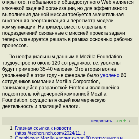
открытого, глобального и общедоступного Web является
ключевой задачей организации, но для эффективного
выполнения данной миссии требуется значительная
внутренняя реорганизация и пересмотр модели
коммуникации. Например, вместо отдельных
подразделений связанные с миссией проекта задачи
теперь планируется решать в рамках основных рабочих
процессов.
По неофициальным данным в Mozilla Foundation
трудоустроено около 120 сотрудников, т.е. уволены
будут примерно 35-40 человек. Это вторая волна
увольнений в этом году - в феврале было
уволено
60
сотрудников компании Mozilla Corporation,
занимающейся разработкой Firefox и являющейся
подконтрольной дочерней компанией Mozilla
Foundation, осуществляющей коммерческую
деятельность и платящей налоги.
+
–
исправить
/
+19
Главная ссылка к новости
(
https://techcrunch.com/2024/11...
)
OpenNews: Mozilla уволит около 60 сотрудников и