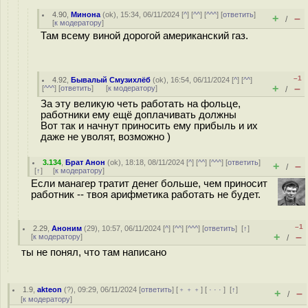
4.90
,
Минона
(
ok
), 15:34, 06/11/2024 [
^
] [
^^
] [
^^^
] [
ответить
]
+
–
/
[
к модератору
]
Там всему виной дорогой американский газ.
–1
4.92
,
Бывалый Смузихлёб
(
ok
), 16:54, 06/11/2024 [
^
] [
^^
]
+
–
[
^^^
] [
ответить
]
[
к модератору
]
/
За эту великую четь работать на фольце,
работники ему ещё доплачивать должны
Вот так и начнут приносить ему прибыль и их
даже не уволят, возможно )
3.134
,
Брат Анон
(
ok
), 18:18, 08/11/2024 [
^
] [
^^
] [
^^^
] [
ответить
]
+
–
/
[
↑
] [
к модератору
]
Если манагер тратит денег больше, чем приносит
работник -- твоя арифметика работать не будет.
–1
2.29
,
Аноним
(
29
), 10:57, 06/11/2024 [
^
] [
^^
] [
^^^
] [
ответить
]
[
↑
]
+
–
[
к модератору
]
/
ты не понял, что там написано
1.9
,
akteon
(
?
), 09:29, 06/11/2024 [
ответить
] [
﹢﹢﹢
] [
· · ·
]
[
↑
]
+
–
/
[
к модератору
]