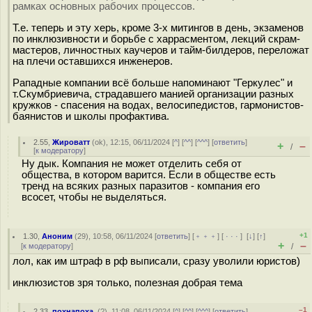
рамках основных рабочих процессов.
Т.е. теперь и эту херь, кроме 3-х митингов в день, экзаменов
по инклюзивности и борьбе с харрасментом, лекций скрам-
мастеров, личностных каучеров и тайм-билдеров, переложат
на плечи оставшихся инженеров.
Pападные компании всё больше напоминают "Геркулес" и
т.Скумбриевича, страдавшего манией организации разных
кружков - спасения на водах, велосипедистов, гармонистов-
баянистов и школы профактива.
2.55
,
Жироватт
(
ok
), 12:15, 06/11/2024 [
^
] [
^^
] [
^^^
] [
ответить
]
+
–
/
[
к модератору
]
Ну дык. Компания не может отделить себя от
общества, в котором варится. Если в обществе есть
тренд на всяких разных паразитов - компания его
всосет, чтобы не выделяться.
+1
1.30
,
Аноним
(
29
), 10:58, 06/11/2024 [
ответить
] [
﹢﹢﹢
] [
· · ·
]
[
↓
] [
↑
]
+
–
[
к модератору
]
/
лол, как им штраф в рф выписали, сразу уволили юристов)
инклюзистов зря только, полезная добрая тема
–1
2.33
,
похнапоха.
(
?
), 11:08, 06/11/2024 [
^
] [
^^
] [
^^^
] [
ответить
]