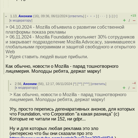
+15
1.13
,
Аноним
(
16
), 09:36, 06/11/2024 [
ответить
] [
﹢﹢﹢
] [
· · ·
]
[
↓
] [
↑
]
+
–
[
к модератору
]
/
> 04.10.2024 - Mozilla объявила о развитии собственной
платформы показа рекламы
> 06.11.2024 - Mozilla Foundation увольняет 30% сотрудников
и закрывает подразделение Mozilla Advocacy, занимавшееся
глобальными программам и защитой свободного и открытого
Web
> Идея ставить людей выше прибыли.
Как обычно, новости о Mozilla - парад тошнотворного
лицемерия. Молодцы ребята, держат марку!
–4
2.56
,
Аноним
(
56
), 12:17, 06/11/2024 [
^
] [
^^
] [
^^^
] [
ответить
]
+
–
[
к модератору
]
/
> Как обычно, новости о Mozilla - парад тошнотворного
лицемерия. Молодцы ребята, держат марку!
Угу, просто перепись дегенаративных анонов, для которых
что Foundation, что Corporation "а какая разница" (с)
Которые не читали ни 152, ни gdpr...
Ну и для которых любая реклама это зло
(интересно что бы они сказали про это