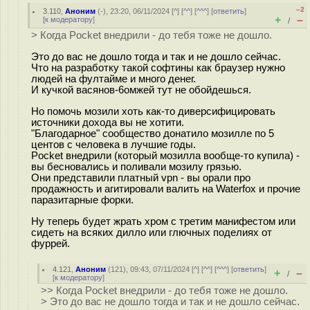
–2
3.110
,
Аноним
(
-
), 23:20, 06/11/2024 [
^
] [
^^
] [
^^^
] [
ответить
]
+
–
[
к модератору
]
/
> Когда Pocket внедрили - до тебя тоже не дошло.
Это до вас не дошло тогда и так и не дошло сейчас.
Что на разработку такой софтины как браузер нужно
людей на фултайме и много денег.
И кучкой васянов-6омжей тут не обойдешься.
Но помочь мозили хоть как-то диверсифицировать
источники дохода вы не хотити.
"Благодарное" сообщество донатило мозилле по 5
центов с человека в лучшие годы.
Pocket внедрили (который мозилла вообще-то купила) -
вы бесновались и поливали мозилу грязью.
Они представили платный vpn - вы орали про
продажность и агитировали валить на Waterfox и прочие
паразитарные форки.
Ну теперь будет жрать хром с третим манифестом или
сидеть на всяких дилло или глючных поделиях от
фуррей.
4.121
,
Аноним
(
121
), 09:43, 07/11/2024 [
^
] [
^^
] [
^^^
] [
ответить
]
+
–
/
[
к модератору
]
>> Когда Pocket внедрили - до тебя тоже не дошло.
> Это до вас не дошло тогда и так и не дошло сейчас.