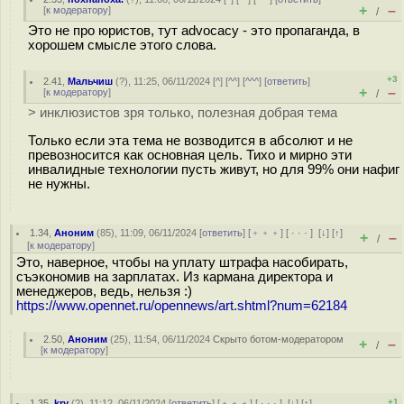
+
–
[
к модератору
]
/
Это не про юристов, тут advocacy - это пропаганда, в
хорошем смысле этого слова.
+3
2.41
,
Мальчиш
(
?
), 11:25, 06/11/2024 [
^
] [
^^
] [
^^^
] [
ответить
]
+
–
[
к модератору
]
/
> инклюзистов зря только, полезная добрая тема
Только если эта тема не возводится в абсолют и не
превозносится как основная цель. Тихо и мирно эти
инвалидные технологии пусть живут, но для 99% они нафиг
не нужны.
1.34
,
Аноним
(
85
), 11:09, 06/11/2024 [
ответить
] [
﹢﹢﹢
] [
· · ·
]
[
↓
] [
↑
]
+
–
/
[
к модератору
]
Это, наверное, чтобы на уплату штрафа насобирать,
cъэкономив на зарплатах. Из кармана директора и
менеджеров, ведь, нельзя :)
https://www.opennet.ru/opennews/art.shtml?num=62184
2.50
,
Аноним
(
25
), 11:54, 06/11/2024
Скрыто ботом-модератором
+
–
/
[
к модератору
]
+1
1.35
,
kry
(
?
), 11:12, 06/11/2024 [
ответить
] [
﹢﹢﹢
] [
· · ·
]
[
↓
] [
↑
]