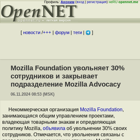
Профиль:
Аноним
(
вход
|
регистрация
)
неRU
opennet.me
[
новости
/
+++
|
форум
|
теги
|
]
Mozilla Foundation увольняет 30%
сотрудников и закрывает
подразделение Mozilla Advocacy
06.11.2024 08:53 (MSK)
Некоммерческая организация
Mozilla Foundation
,
занимающаяся общим управлением проектами,
владеющая товарными знакам и определяющая
политику Mozilla,
объявила
об увольнении 30% своих
сотрудников. Отмечается, что увольнения связаны с