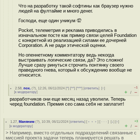
Что на разработку такой софтины как браузер нужно
людей на фултайме и много денег.
Господи, еще один уникум 🤦
Pocket, телеметрия и реклама приводились в
изначальном посте как пример связи целей Foundation
с конкретной из реализацией силами ее дочерней
Corporation. А не ради этической оценки.
Но опеннетному комментатору ведь некогда
выстраивать логические связи, да? Это сложно!
Лучше сразу ринуться строчить понтянку своего
праведного гнева, который к обсуждению вообще не
относится.
–1
2.58
,
пох.
(
?
), 12:26, 06/11/2024 [
^
] [
^^
] [
^^^
] [
ответить
]
[
↑
]
+
–
[
к модератору
]
/
разработчиков они еще месяц назад уволили. Теперь
черед foundation. Премия ceo сама себя не заплатит!
+3
1.27
,
Маняним
(
?
), 10:39, 06/11/2024 [
ответить
] [
﹢﹢﹢
] [
· · ·
]
[
↓
] [
↑
]
+
–
[
к модератору
]
/
> Например, вместо отдельных подразделений связанные с
миссией проекта задачи теперь планируется решать в