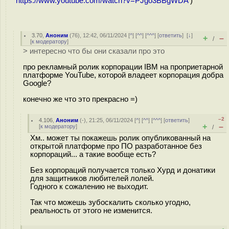
https://www.youtube.com/watch?v=PJgo3BBgWDA
)
3.70
,
Аноним
(
76
), 12:42, 06/11/2024 [
^
] [
^^
] [
^^^
] [
ответить
]
[
↓
]
+
–
/
[
к модератору
]
> интересно что бы они сказали про это
про рекламный ролик корпорации IBM на проприетарной
платформе YouTube, которой владеет корпорация добра
Google?
конечно же что это прекрасно =)
–2
4.106
,
Аноним
(
-
), 21:25, 06/11/2024 [
^
] [
^^
] [
^^^
] [
ответить
]
+
–
[
к модератору
]
/
Хм.. может ты покажешь ролик опубликованный на
открытой платформе про ПО разработанное без
корпораций... а такие вообще есть?
Без корпораций получается только Хурд и донатики
для защитников любителей лолей.
Годного к сожалению не выходит.
Так что можешь зубоскалить сколько угодно,
реальность от этого не изменится.