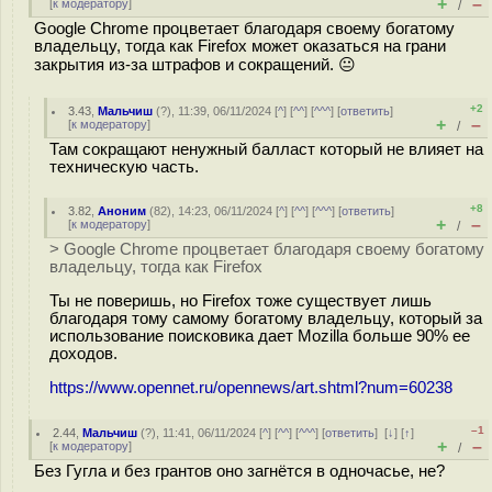
+
–
[
к модератору
]
/
Google Chrome процветает благодаря своему богатому
владельцу, тогда как Firefox может оказаться на грани
закрытия из-за штрафов и сокращений. 😐
+2
3.43
,
Мальчиш
(
?
), 11:39, 06/11/2024 [
^
] [
^^
] [
^^^
] [
ответить
]
+
–
[
к модератору
]
/
Там сокращают ненужный балласт который не влияет на
техническую часть.
+8
3.82
,
Аноним
(
82
), 14:23, 06/11/2024 [
^
] [
^^
] [
^^^
] [
ответить
]
+
–
[
к модератору
]
/
> Google Chrome процветает благодаря своему богатому
владельцу, тогда как Firefox
Ты не поверишь, но Firefox тоже существует лишь
благодаря тому самому богатому владельцу, который за
использование поисковика дает Mozilla больше 90% ее
доходов.
https://www.opennet.ru/opennews/art.shtml?num=60238
–1
2.44
,
Мальчиш
(
?
), 11:41, 06/11/2024 [
^
] [
^^
] [
^^^
] [
ответить
]
[
↓
] [
↑
]
+
–
[
к модератору
]
/
Без Гугла и без грантов оно загнётся в одночасье, не?