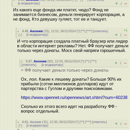
+
–
[
к модератору
]
/
Из какого еще фонда им платят, чюдо? Фонд не
занимается бизнесом, деньги генерирует корпорация, а
не фонд. Кто девушку гуляет, тот ее и танцует.
+1
4.48
,
Аноним
(
25
), 11:52, 06/11/2024 [
^
] [
^^
] [
^^^
] [
ответить
]
+
–
[
↓
] [
к модератору
]
/
И что корпорация создала платный браузер или лидер
в области интернет рекламы? Нет. ФФ получает деньги
только через донаты. Моск свой напряги горошечный.
5.67
,
Аноним
(
82
), 12:34, 06/11/2024 [
^
] [
^^
] [
^^^
]
+
–
/
[
ответить
]
[
к модератору
]
> ФФ получает деньги только через донаты
Ох, лол. Какие к лешему донаты? Больше 90% их
прибыли (сотни миллионов долларов) идут от
партерства с Гуглом и другими поисковиками.
https://www.opennet.ru/opennews/art.shtml?num=60238
Сколько из этого всего идет на разработку ФФ -
вопрос отдельный.
4.61
,
Аноним
(
31
), 12:30, 06/11/2024 [
^
] [
^^
] [
^^^
] [
ответить
]
+
–
/
[
↑
] [
к модератору
]