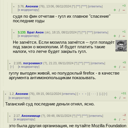
+3
3.76
,
Аноним
(
76
), 13:06, 06/11/2024 [
^
] [
^^
] [
^^^
] [
ответить
]
+
–
[
к модератору
]
/
судя по фин отчетам - гугл их главное "спасение"
последние годы
+1
3.133
,
Брат Анон
(
ok
), 18:15, 08/11/2024 [
^
] [
^^
] [
^^^
] [
ответить
]
+
–
[
к модератору
]
/
Не загнётся. Если мозилла загнётся -- гугл попадёт
под закон о монополии. И будет платить такие
налоги, что легче будет закрыть гугл.
+5
2.105
,
погроммист
(
?
), 21:23, 06/11/2024 [
^
] [
^^
] [
^^^
] [
ответить
]
+
–
[
↑
] [
к модератору
]
/
гуглу выгоден живой, но полудохлый firefox - в качестве
аргумента антимонопольщикам показывать.
+31
1.2
,
Аноним
(
76
), 09:15, 06/11/2024 [
ответить
] [
﹢﹢﹢
] [
· · ·
]
[
↓
] [
↑
]
+
–
[
к модератору
]
/
Таганский суд последние деньги отнял, ясно.
–2
2.17
,
Анонимище
(
?
), 09:48, 06/11/2024 [
^
] [
^^
] [
^^^
] [
ответить
]
+
–
[
к модератору
]
/
это была другая организация, не путайте Mozilla Foundation