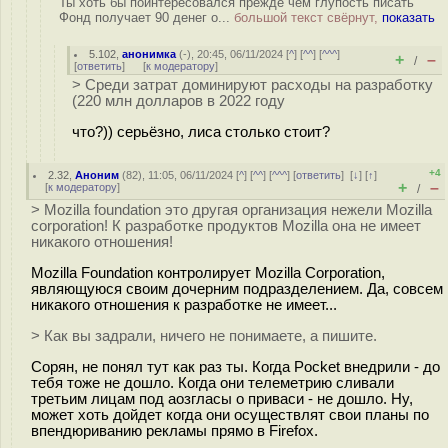
Ты хоть бы поинтересовался прежде чем глупость писать
Фонд получает 90 денег о...
большой текст свёрнут,
показать
5.102
,
анонимка
(-), 20:45, 06/11/2024 [
^
] [
^^
] [
^^^
]
+
–
/
[
ответить
]
[
к модератору
]
> Среди затрат доминируют расходы на разработку
(220 млн долларов в 2022 году
что?)) серьёзно, лиса столько стоит?
+4
2.32
,
Аноним
(
82
), 11:05, 06/11/2024 [
^
] [
^^
] [
^^^
] [
ответить
]
[
↓
] [
↑
]
+
–
[
к модератору
]
/
> Mozilla foundation это другая организация нежели Mozilla
corporation! К разработке продуктов Mozilla она не имеет
никакого отношения!
Mozilla Foundation контролирует Mozilla Corporation,
являющуюся своим дочерним подразделением. Да, совсем
никакого отношения к разработке не имеет...
> Как вы задрали, ничего не понимаете, а пишите.
Сорян, не понял тут как раз ты. Когда Pocket внедрили - до
тебя тоже не дошло. Когда они телеметрию сливали
третьим лицам под аозгласы о приваси - не дошло. Ну,
может хоть дойдет когда они осуществлят свои планы по
впендюриванию рекламы прямо в Firefox.