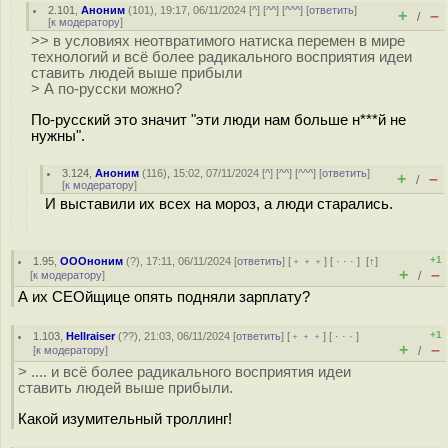
2.101
,
Аноним
(
101
), 19:17, 06/11/2024 [
^
] [
^^
] [
^^^
] [
ответить
]
+
–
/
[
к модератору
]
>> в условиях неотвратимого натиска перемен в мире
технологий и всё более радикального восприятия идеи
ставить людей выше прибыли
> А по-русски можно?
По-русский это значит "эти люди нам больше н***й не
нужны".
3.124
,
Аноним
(
116
), 15:02, 07/11/2024 [
^
] [
^^
] [
^^^
] [
ответить
]
+
–
/
[
к модератору
]
И выставили их всех на мороз, а люди старались.
+1
1.95
,
ОООноним
(
?
), 17:11, 06/11/2024 [
ответить
] [
﹢﹢﹢
] [
· · ·
]
[
↑
]
+
–
[
к модератору
]
/
А их CEOйщице опять подняли зарплату?
+1
1.103
,
Hellraiser
(
??
), 21:03, 06/11/2024 [
ответить
] [
﹢﹢﹢
] [
· · ·
]
+
–
[
к модератору
]
/
> .... и всё более радикального восприятия идеи
ставить людей выше прибыли.
Какой изумительный троллинг!