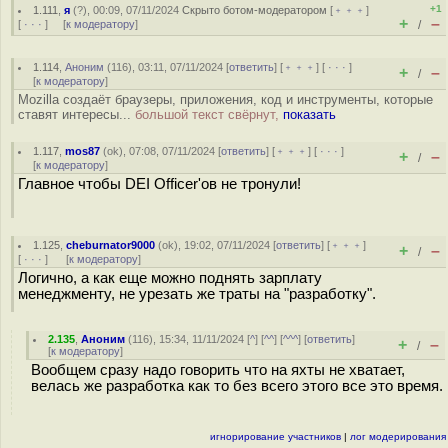
+1
1.111
,
я
(
?
), 00:09, 07/11/2024
Скрыто ботом-модератором
[
﹢﹢﹢
]
+
–
[
· · ·
] [
к модератору
]
/
1.114
,
Аноним
(
116
), 03:11, 07/11/2024 [
ответить
] [
﹢﹢﹢
] [
· · ·
]
+
–
/
[
к модератору
]
Mozilla создаёт браузеры, приложения, код и инструменты, которые
ставят интересы...
большой текст свёрнут,
показать
1.117
,
mos87
(
ok
), 07:08, 07/11/2024 [
ответить
] [
﹢﹢﹢
] [
· · ·
]
+
–
/
[
к модератору
]
Главное чтобы DEI Officer'ов не тронули!
1.125
,
cheburnator9000
(
ok
), 19:02, 07/11/2024 [
ответить
] [
﹢﹢﹢
]
+
–
/
[
· · ·
]
[
к модератору
]
Логично, а как еще можно поднять зарплату
менеджменту, не урезать же траты на "разработку".
2.135
,
Аноним
(
116
), 15:34, 11/11/2024 [
^
] [
^^
] [
^^^
] [
ответить
]
+
–
/
[
к модератору
]
Вообщем сразу надо говорить что на яхты не хватает,
велась же разработка как то без всего этого все это время.
игнорирование участников
|
лог модерирования