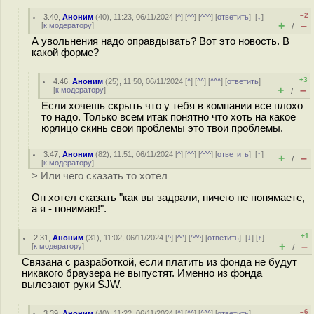
–2
3.40
,
Аноним
(
40
), 11:23, 06/11/2024 [
^
] [
^^
] [
^^^
] [
ответить
]
[
↓
]
+
–
[
к модератору
]
/
А увольнения надо оправдывать? Вот это новость. В
какой форме?
+3
4.46
,
Аноним
(
25
), 11:50, 06/11/2024 [
^
] [
^^
] [
^^^
] [
ответить
]
+
–
[
к модератору
]
/
Если хочешь скрыть что у тебя в компании все плохо
то надо. Только всем итак понятно что хоть на какое
юрлицо скинь свои проблемы это твои проблемы.
3.47
,
Аноним
(
82
), 11:51, 06/11/2024 [
^
] [
^^
] [
^^^
] [
ответить
]
[
↑
]
+
–
/
[
к модератору
]
> Или чего сказать то хотел
Он хотел сказать "как вы задрали, ничего не понямаете,
а я - понимаю!".
+1
2.31
,
Аноним
(
31
), 11:02, 06/11/2024 [
^
] [
^^
] [
^^^
] [
ответить
]
[
↓
] [
↑
]
+
–
[
к модератору
]
/
Связана с разработкой, если платить из фонда не будут
никакого браузера не выпустят. Именно из фонда
вылезают руки SJW.
–6
3.39
,
Аноним
(
40
), 11:22, 06/11/2024 [
^
] [
^^
] [
^^^
] [
ответить
]