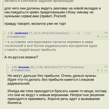
является ключевой задачей организации
для чего они должны видеть рекламу на новой вкладке и
наслаждаться криво приделанными сбоку никому не
нужными сервисами (привет, Pocket)
правду говорят, мозилла уже не торт
+2
1.91
,
randomize
(
?
), 16:13, 06/11/2024 [
ответить
] [
﹢﹢﹢
] [
· · ·
]
[
↓
]
+
–
[
к модератору
]
/
> в условиях неотвратимого натиска перемен в мире
технологий и всё более радикального восприятия идеи
ставить людей выше прибыли
А по-русски можно?
+1
2.94
,
Аноним
(
94
), 17:08, 06/11/2024 [
^
] [
^^
] [
^^^
] [
ответить
]
+
–
[
к модератору
]
/
Не могут дальше без прибыли. Очень деньги нужны.
Идея что-то делать без прибыли кажется слишком
радикальной.
Иногда им типа приходится бросать какие-то вещи, потому
что они не ведут к новым вершинам. Непростые решения
приходится принимать. Короче речь идет о выживании
бизнеса.