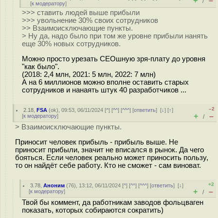
+
–
/
[
к модератору
]
>>> ставить людей выше прибыли
>>> увольнение 30% своих сотрудников
>> Взаимоисключающие пункты.
> Ну да, надо было при том же уровне прибыли нанять
еще 30% новых сотрудников.
Можно просто урезать CEOшную зря-плату до уровня
"как было".
(2018: 2,4 млн, 2021: 5 млн, 2022: 7 млн)
А на 6 миллионов можно вполне оставить старых
сотрудников и нанаять штук 40 разработчиков ...
–2
2.18
,
FSA
(
ok
), 09:53, 06/11/2024 [
^
] [
^^
] [
^^^
] [
ответить
]
[
↓
] [
↑
]
+
–
[
к модератору
]
/
> Взаимоисключающие пункты.
Приносит человек прибыль - прибыль выше. Не
приносит прибыли, значит не вписался в рынок. Да чего
бояться. Если человек реально может приносить пользу,
то он найдёт себе работу. Кто не сможет - сам виноват.
+2
3.78
,
Аноним
(
76
), 13:12, 06/11/2024 [
^
] [
^^
] [
^^^
] [
ответить
]
[
↓
]
+
–
[
к модератору
]
/
Твой бы коммент, да работникам заводов фольцваген
показать, которых собираются сократить)