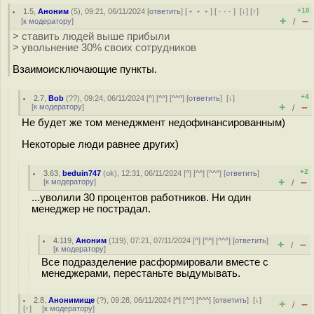
+10
1.5
,
Аноним
(
5
), 09:21, 06/11/2024 [
ответить
] [
﹢﹢﹢
] [
· · ·
]
[
↓
] [
↑
]
+
–
[
к модератору
]
/
> ставить людей выше прибыли
> увольнение 30% своих сотрудников
Взаимоисключающие пункты.
+4
2.7
,
Bob
(
??
), 09:24, 06/11/2024 [
^
] [
^^
] [
^^^
] [
ответить
]
[
↓
]
+
–
[
к модератору
]
/
Не будет же том менеджмент недофинансированным)
Некоторые люди равнее других)
+2
3.63
,
beduin747
(
ok
), 12:31, 06/11/2024 [
^
] [
^^
] [
^^^
] [
ответить
]
+
–
[
к модератору
]
/
...уволили 30 процентов работников. Ни один
менеджер не пострадал.
4.119
,
Аноним
(
119
), 07:21, 07/11/2024 [
^
] [
^^
] [
^^^
] [
ответить
]
+
–
/
[
к модератору
]
Все подразделение расформировали вместе с
менеджерами, перестаньте выдумывать.
2.8
,
Анонимище
(
?
), 09:28, 06/11/2024 [
^
] [
^^
] [
^^^
] [
ответить
]
[
↓
]
+
–
/
[
↑
] [
к модератору
]