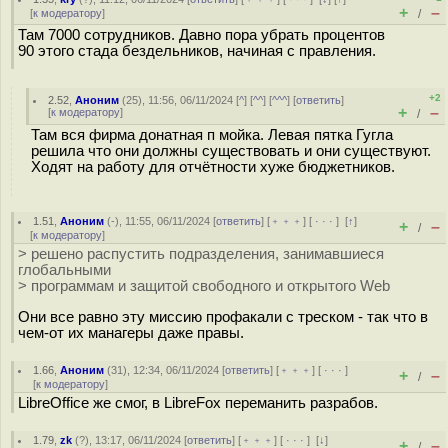
+
–
[
к модератору
]
/
Там 7000 сотрудников. Давно пора убрать процентов
90 этого стада бездельников, начиная с правления.
+2
2.52
,
Аноним
(
25
), 11:56, 06/11/2024 [
^
] [
^^
] [
^^^
] [
ответить
]
+
–
[
к модератору
]
/
Там вся фирма донатная п мойка. Левая пятка Гугла
решила что они должны существовать и они существуют.
Ходят на работу для отчётности хуже бюджетников.
1.51
,
Аноним
(
-
), 11:55, 06/11/2024 [
ответить
] [
﹢﹢﹢
] [
· · ·
]
[
↑
]
+
–
/
[
к модератору
]
> решено распустить подразделения, занимавшиеся
глобальными
> программам и защитой свободного и открытого Web
Они все равно эту миссию профакали с треском - так что в
чем-от их манагеры даже правы.
1.66
,
Аноним
(
31
), 12:34, 06/11/2024 [
ответить
] [
﹢﹢﹢
] [
· · ·
]
+
–
/
[
к модератору
]
LibreOffice же смог, в LibreFox переманить разрабов.
1.79
,
zk
(
?
), 13:17, 06/11/2024 [
ответить
] [
﹢﹢﹢
] [
· · ·
]
[
↓
]
+
–
/