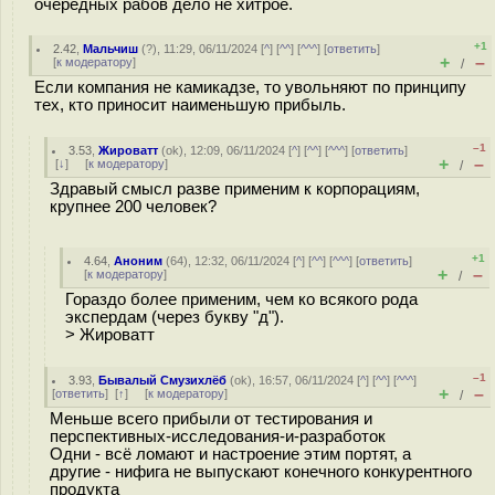
очередных рабов дело не хитрое.
+1
2.42
,
Мальчиш
(
?
), 11:29, 06/11/2024 [
^
] [
^^
] [
^^^
] [
ответить
]
+
–
[
к модератору
]
/
Если компания не камикадзе, то увольняют по принципу
тех, кто приносит наименьшую прибыль.
–1
3.53
,
Жироватт
(
ok
), 12:09, 06/11/2024 [
^
] [
^^
] [
^^^
] [
ответить
]
+
–
[
↓
] [
к модератору
]
/
Здравый смысл разве применим к корпорациям,
крупнее 200 человек?
+1
4.64
,
Аноним
(
64
), 12:32, 06/11/2024 [
^
] [
^^
] [
^^^
] [
ответить
]
+
–
[
к модератору
]
/
Гораздо более применим, чем ко всякого рода
экспердам (через букву "д").
> Жироватт
–1
3.93
,
Бывалый Смузихлёб
(
ok
), 16:57, 06/11/2024 [
^
] [
^^
] [
^^^
]
+
–
[
ответить
]
[
↑
] [
к модератору
]
/
Меньше всего прибыли от тестирования и
перспективных-исследования-и-разработок
Одни - всё ломают и настроение этим портят, а
другие - нифига не выпускают конечного конкурентного
продукта