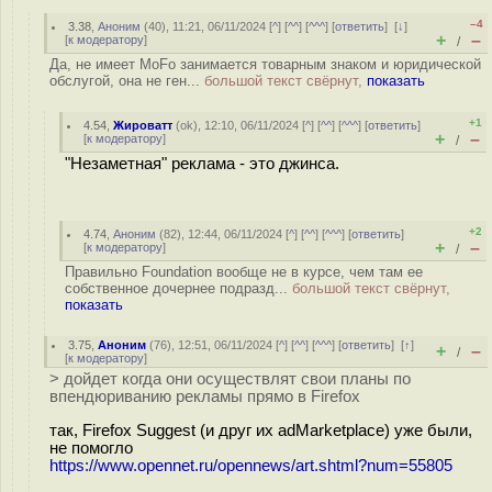
–4
3.38
,
Аноним
(
40
), 11:21, 06/11/2024 [
^
] [
^^
] [
^^^
] [
ответить
]
[
↓
]
+
–
[
к модератору
]
/
Да, не имеет MoFo занимается товарным знаком и юридической
обслугой, она не ген...
большой текст свёрнут,
показать
+1
4.54
,
Жироватт
(
ok
), 12:10, 06/11/2024 [
^
] [
^^
] [
^^^
] [
ответить
]
+
–
[
к модератору
]
/
"Незаметная" реклама - это джинса.
+2
4.74
,
Аноним
(
82
), 12:44, 06/11/2024 [
^
] [
^^
] [
^^^
] [
ответить
]
+
–
[
к модератору
]
/
Правильно Foundation вообще не в курсе, чем там ее
собственное дочернее подразд...
большой текст свёрнут,
показать
3.75
,
Аноним
(
76
), 12:51, 06/11/2024 [
^
] [
^^
] [
^^^
] [
ответить
]
[
↑
]
+
–
/
[
к модератору
]
> дойдет когда они осуществлят свои планы по
впендюриванию рекламы прямо в Firefox
так, Firefox Suggest (и друг их adMarketplace) уже были,
не помогло
https://www.opennet.ru/opennews/art.shtml?num=55805