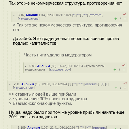
Так это же некоммерческая структура, противоречия нет
–1
3.16
,
Аноним
(
16
), 09:39, 06/11/2024 [
^
] [
^^
] [
^^^
] [
ответить
]
+
–
[
к модератору
]
/
> Так это же некоммерческая структура, противоречия
нет
Да забей. Это традиционная перепись воинов против
подлых капиталистов.
Часть нити удалена модератором
–1
6.85
,
Аноним
(
85
), 14:42, 06/11/2024
Скрыто ботом-
+
–
модератором
[
к модератору
]
/
–2
2.11
,
Аноним
(
16
), 09:30, 06/11/2024 [
^
] [
^^
] [
^^^
] [
ответить
]
[
↓
] [
↑
]
+
–
[
к модератору
]
/
>> ставить людей выше прибыли
>> увольнение 30% своих сотрудников
> Взаимоисключающие пункты.
Ну да, надо было при том же уровне прибыли нанять еще
30% новых сотрудников.
3.109
,
Аноним
(
109
), 22:41, 06/11/2024 [
^
] [
^^
] [
^^^
] [
ответить
]