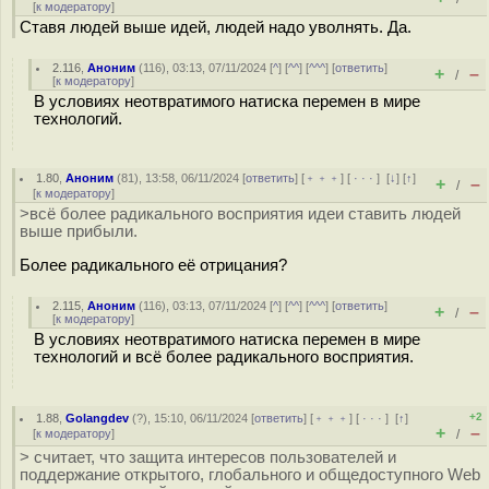
[
к модератору
]
Ставя людей выше идей, людей надо уволнять. Да.
2.116
,
Аноним
(
116
), 03:13, 07/11/2024 [
^
] [
^^
] [
^^^
] [
ответить
]
+
–
/
[
к модератору
]
В условиях неотвратимого натиска перемен в мире
технологий.
1.80
,
Аноним
(
81
), 13:58, 06/11/2024 [
ответить
] [
﹢﹢﹢
] [
· · ·
]
[
↓
] [
↑
]
+
–
/
[
к модератору
]
>всё более радикального восприятия идеи ставить людей
выше прибыли.
Более радикального её отрицания?
2.115
,
Аноним
(
116
), 03:13, 07/11/2024 [
^
] [
^^
] [
^^^
] [
ответить
]
+
–
/
[
к модератору
]
В условиях неотвратимого натиска перемен в мире
технологий и всё более радикального восприятия.
+2
1.88
,
Golangdev
(
?
), 15:10, 06/11/2024 [
ответить
] [
﹢﹢﹢
] [
· · ·
]
[
↑
]
+
–
[
к модератору
]
/
> считает, что защита интересов пользователей и
поддержание открытого, глобального и общедоступного Web