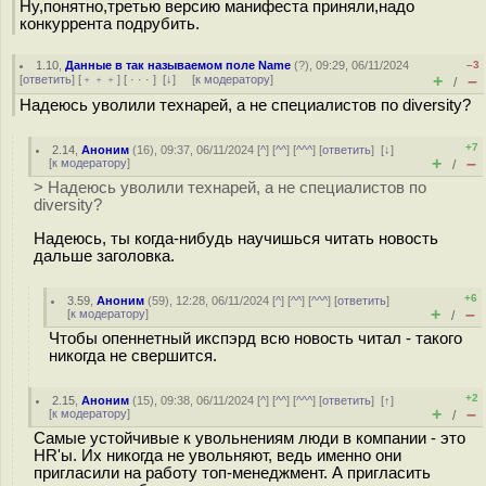
Ну,понятно,третью версию манифеста приняли,надо
конкуррента подрубить.
1.10
,
Данные в так называемом поле Name
(
?
), 09:29, 06/11/2024
–3
+
–
[
ответить
] [
﹢﹢﹢
] [
· · ·
]
[
↓
] [
к модератору
]
/
Надеюсь уволили технарей, а не специалистов по diversity?
+7
2.14
,
Аноним
(
16
), 09:37, 06/11/2024 [
^
] [
^^
] [
^^^
] [
ответить
]
[
↓
]
+
–
[
к модератору
]
/
> Надеюсь уволили технарей, а не специалистов по
diversity?
Надеюсь, ты когда-нибудь научишься читать новость
дальше заголовка.
+6
3.59
,
Аноним
(
59
), 12:28, 06/11/2024 [
^
] [
^^
] [
^^^
] [
ответить
]
+
–
[
к модератору
]
/
Чтобы опеннетный икспэрд всю новость читал - такого
никогда не свершится.
+2
2.15
,
Аноним
(
15
), 09:38, 06/11/2024 [
^
] [
^^
] [
^^^
] [
ответить
]
[
↑
]
+
–
[
к модератору
]
/
Самые устойчивые к увольнениям люди в компании - это
HR'ы. Их никогда не увольняют, ведь именно они
пригласили на работу топ-менеджмент. А пригласить