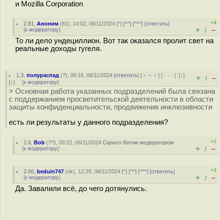
и Mozilla Corporation
+4
2.81
,
Аноним
(
81
), 14:02, 06/11/2024 [
^
] [
^^
] [
^^^
] [
ответить
]
+
–
[
к модератору
]
/
То ли дело ундециллион. Вот так оказался пролит свет на
реальные доходы гугеля.
1.3
,
полураспад
(
?
), 09:18, 06/11/2024 [
ответить
] [
﹢﹢﹢
] [
· · ·
]
[
↓
]
+
–
/
[
↑
] [
к модератору
]
> Основная работа указанных подразделений была связана
с поддержанием просветительской деятельности в области
защиты конфиденциальности, продвижения инклюзивности
есть ли результаты у данного подразделения?
+1
2.6
,
Bob
(
??
), 09:22, 06/11/2024
Скрыто ботом-модератором
+
–
[
к модератору
]
/
+3
2.60
,
beduin747
(
ok
), 12:29, 06/11/2024 [
^
] [
^^
] [
^^^
] [
ответить
]
+
–
[
к модератору
]
/
Да. Завалили всё, до чего дотянулись.