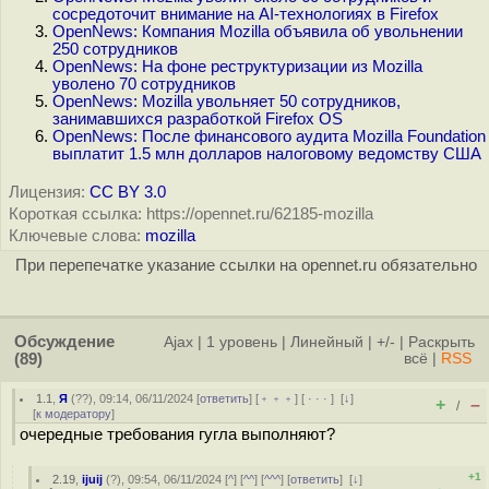
сосредоточит внимание на AI-технологиях в Firefox
OpenNews: Компания Mozilla объявила об увольнении
250 сотрудников
OpenNews: На фоне реструктуризации из Mozilla
уволено 70 сотрудников
OpenNews: Mozilla увольняет 50 сотрудников,
занимавшихся разработкой Firefox OS
OpenNews: После финансового аудита Mozilla Foundation
выплатит 1.5 млн долларов налоговому ведомству США
Лицензия:
CC BY 3.0
Короткая ссылка: https://opennet.ru/62185-mozilla
Ключевые слова:
mozilla
При перепечатке указание ссылки на opennet.ru обязательно
Обсуждение
Ajax
|
1 уровень
|
Линейный
|
+/-
|
Раскрыть
(89)
всё
|
RSS
1.1
,
Я
(
??
), 09:14, 06/11/2024 [
ответить
] [
﹢﹢﹢
] [
· · ·
]
[
↓
]
+
–
/
[
к модератору
]
очередные требования гугла выполняют?
+1
2.19
,
ijuij
(
?
), 09:54, 06/11/2024 [
^
] [
^^
] [
^^^
] [
ответить
]
[
↓
]