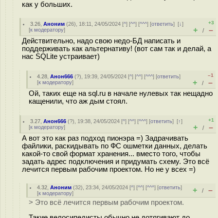
как у больших.
+3
3.26
,
Аноним
(
26
), 18:11, 24/05/2024 [
^
] [
^^
] [
^^^
] [
ответить
]
[
↓
]
+
–
[
к модератору
]
/
Действительно, надо свою недо-БД написать и
поддерживать как альтернативу! (вот сам так и делай, а
нас SQLite устраивает)
–1
4.28
,
Анон666
(
?
), 19:39, 24/05/2024 [
^
] [
^^
] [
^^^
] [
ответить
]
+
–
[
к модератору
]
/
Ой, таких еще на sql.ru в начале нулевых так нещадно
кащенили, что аж дым стоял.
+1
3.27
,
Анон666
(
?
), 19:38, 24/05/2024 [
^
] [
^^
] [
^^^
] [
ответить
]
[
↑
]
+
–
[
к модератору
]
/
А вот это как раз подход пионэра =) Задрачивать
файлики, раскидывать по ФС ошметки данных, делать
какой-то свой формат хранения... вместо того, чтобы
задать адрес подключения и придумать схему. Это всё
лечится первым рабочим проектом. Но не у всех =)
4.32
,
Аноним
(
32
), 23:34, 24/05/2024 [
^
] [
^^
] [
^^^
] [
ответить
]
+
–
/
[
к модератору
]
> Это всё лечится первым рабочим проектом.
Такие велосипедисты обычно не дотягивают до