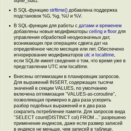
sqlite_stat1.
В SQL-функцию
strftime()
добавлена поддержка
подстановок %G, %g, %U и %V.
В SQL-функции для работы с
датами и временем
добавлены новые модификаторы
ceiling и floor
для
управления обработкой неоднозначных дат,
возникающих при операциях сдвига дат на
определённое число месяцев или лет. Обеспечено
игнорирование модификаторов
utc и localtime
,
если SQLite имеет сведения о том, что время уже в
представлении UTC или localtime.
Внесены оптимизации в планировщик запросов.
Для выражений INSERT, содержащих тысячи
значений в секции VALUES, по умолчанию
включена оптимизация "VALUES-as-coroutine",
позволяющая примерно в два раза ускорить
разбор подобных выражений и в два раза
сократить потребление памяти. Для запросов вида
"SELECT count(DISTINCT col) FROM ..." разрешено
применение индексов, даже если размер записей
в индексе не меньше, чем записей в таблице.