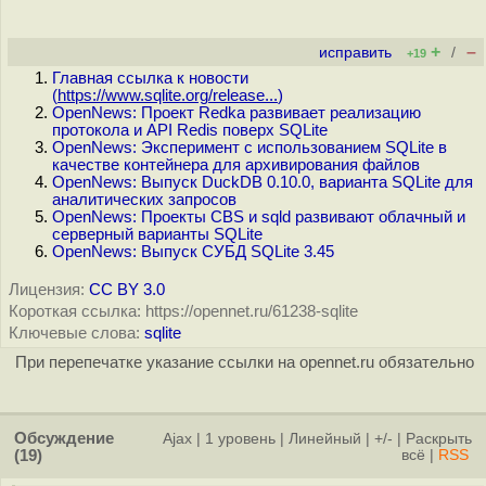
+
–
исправить
/
+19
Главная ссылка к новости
(
https://www.sqlite.org/release...
)
OpenNews: Проект Redka развивает реализацию
протокола и API Redis поверх SQLite
OpenNews: Эксперимент с использованием SQLite в
качестве контейнера для архивирования файлов
OpenNews: Выпуск DuckDB 0.10.0, варианта SQLite для
аналитических запросов
OpenNews: Проекты CBS и sqld развивают облачный и
серверный варианты SQLite
OpenNews: Выпуск СУБД SQLite 3.45
Лицензия:
CC BY 3.0
Короткая ссылка: https://opennet.ru/61238-sqlite
Ключевые слова:
sqlite
При перепечатке указание ссылки на opennet.ru обязательно
Обсуждение
Ajax
|
1 уровень
|
Линейный
|
+/-
|
Раскрыть
(19)
всё
|
RSS