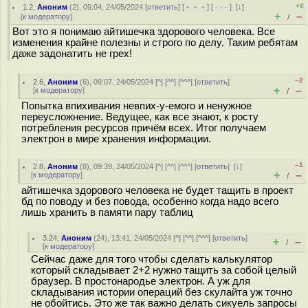
+8
1.2
,
Аноним
(
2
), 09:04, 24/05/2024 [
ответить
] [
﹢﹢﹢
] [
· · ·
]
[
↓
]
+
–
[
к модератору
]
/
Вот это я понимаю айтишечка здорового человека. Все
изменения крайне полезны и строго по делу. Таким ребятам
даже задонатить не грех!
–2
2.6
,
Аноним
(
6
), 09:07, 24/05/2024 [
^
] [
^^
] [
^^^
] [
ответить
]
+
–
[
к модератору
]
/
Попытка впихивания невпих-у-емого и ненужное
переусложнение. Ведущее, как все знают, к росту
потребления ресурсов причём всех. Итог получаем
электрон в мире хранения информации.
–1
2.8
,
Аноним
(
8
), 09:39, 24/05/2024 [
^
] [
^^
] [
^^^
] [
ответить
]
[
↓
]
+
–
[
к модератору
]
/
айтишечка здорового человека не будет тащить в проект
бд по поводу и без повода, особенно когда надо всего
лишь хранить в памяти пару таблиц
3.24
,
Аноним
(
24
), 13:41, 24/05/2024 [
^
] [
^^
] [
^^^
] [
ответить
]
+
–
/
[
к модератору
]
Сейчас даже для того чтобы сделать калькулятор
который складывает 2+2 нужно тащить за собой целый
браузер. В простонародье электрон. А уж для
складывания истории операций без скулайта уж точно
не обойтись. Это же так важно делать сикуель запросы