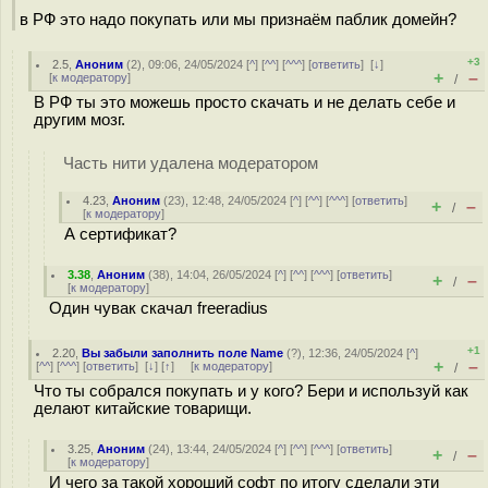
в РФ это надо покупать или мы признаём паблик домейн?
+3
2.5
,
Аноним
(
2
), 09:06, 24/05/2024 [
^
] [
^^
] [
^^^
] [
ответить
]
[
↓
]
+
–
[
к модератору
]
/
В РФ ты это можешь просто скачать и не делать себе и
другим мозг.
Часть нити удалена модератором
4.23
,
Аноним
(
23
), 12:48, 24/05/2024 [
^
] [
^^
] [
^^^
] [
ответить
]
+
–
/
[
к модератору
]
А сертификат?
3.38
,
Аноним
(
38
), 14:04, 26/05/2024 [
^
] [
^^
] [
^^^
] [
ответить
]
+
–
/
[
к модератору
]
Один чувак скачал freeradius
+1
2.20
,
Вы забыли заполнить поле Name
(
?
), 12:36, 24/05/2024 [
^
]
+
–
[
^^
] [
^^^
] [
ответить
]
[
↓
] [
↑
] [
к модератору
]
/
Что ты собрался покупать и у кого? Бери и используй как
делают китайские товарищи.
3.25
,
Аноним
(
24
), 13:44, 24/05/2024 [
^
] [
^^
] [
^^^
] [
ответить
]
+
–
/
[
к модератору
]
И чего за такой хороший софт по итогу сделали эти