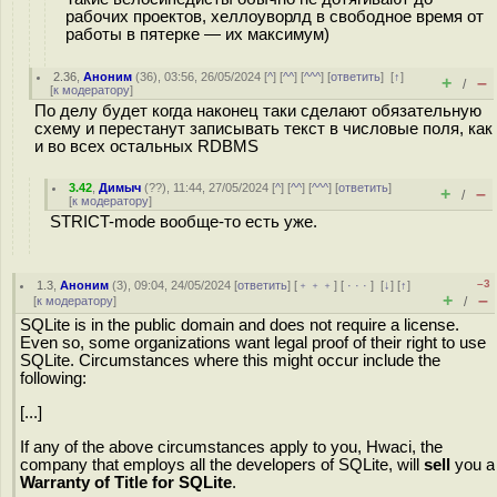
рабочих проектов, хеллоуворлд в свободное время от
работы в пятерке — их максимум)
2.36
,
Аноним
(
36
), 03:56, 26/05/2024 [
^
] [
^^
] [
^^^
] [
ответить
]
[
↑
]
+
–
/
[
к модератору
]
По делу будет когда наконец таки сделают обязательную
схему и перестанут записывать текст в числовые поля, как
и во всех остальных RDBMS
3.42
,
Димыч
(
??
), 11:44, 27/05/2024 [
^
] [
^^
] [
^^^
] [
ответить
]
+
–
/
[
к модератору
]
STRICT-mode вообще-то есть уже.
–3
1.3
,
Аноним
(
3
), 09:04, 24/05/2024 [
ответить
] [
﹢﹢﹢
] [
· · ·
]
[
↓
] [
↑
]
+
–
[
к модератору
]
/
SQLite is in the public domain and does not require a license.
Even so, some organizations want legal proof of their right to use
SQLite. Circumstances where this might occur include the
following:
[...]
If any of the above circumstances apply to you, Hwaci, the
company that employs all the developers of SQLite, will
sell
you a
Warranty of Title for SQLite
.