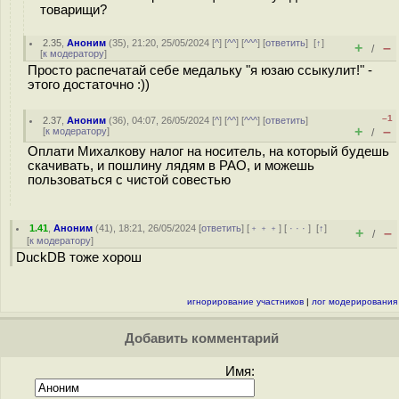
товарищи?
2.35
,
Аноним
(
35
), 21:20, 25/05/2024 [
^
] [
^^
] [
^^^
] [
ответить
]
[
↑
]
+
–
/
[
к модератору
]
Просто распечатай себе медальку "я юзаю ссыкулит!" -
этого достаточно :))
–1
2.37
,
Аноним
(
36
), 04:07, 26/05/2024 [
^
] [
^^
] [
^^^
] [
ответить
]
+
–
[
к модератору
]
/
Оплати Михалкову налог на носитель, на который будешь
скачивать, и пошлину лядям в РАО, и можешь
пользоваться с чистой совестью
1.41
,
Аноним
(
41
), 18:21, 26/05/2024 [
ответить
] [
﹢﹢﹢
] [
· · ·
]
[
↑
]
+
–
/
[
к модератору
]
DuckDB тоже хорош
игнорирование участников
|
лог модерирования
Добавить комментарий
Имя: