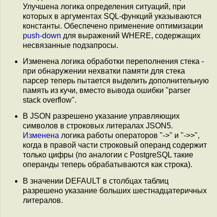
Улучшена логика определения ситуаций, при
которых в аргументах SQL-функций указываются
константы. Обеспечено применение оптимизации
push-down
для выражений WHERE, содержащих
несвязанные подзапросы.
Изменена логика обработки переполнения стека -
при обнаружении нехватки памяти для стека
парсер теперь пытается выделить дополнительную
память из кучи, вместо вывода ошибки "parser
stack overflow".
В JSON разрешено указание управляющих
символов в строковых литералах JSON5.
Изменена
логика работы операторов "->" и "->>",
когда в правой части строковый операнд содержит
только цифры (по аналогии с PostgreSQL такие
операнды теперь обрабатываются как строка).
В значении DEFAULT в столбцах таблиц
разрешено указание больших шестнадцатеричных
литералов.