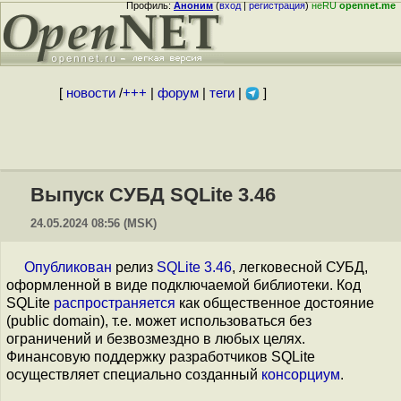
Профиль:
Аноним
(
вход
|
регистрация
)
неRU
opennet.me
[
новости
/
+++
|
форум
|
теги
|
]
Выпуск СУБД SQLite 3.46
24.05.2024 08:56 (MSK)
Опубликован
релиз
SQLite 3.46
, легковесной СУБД,
оформленной в виде подключаемой библиотеки. Код
SQLite
распространяется
как общественное достояние
(public domain), т.е. может использоваться без
ограничений и безвозмездно в любых целях.
Финансовую поддержку разработчиков SQLite
осуществляет специально созданный
консорциум
.