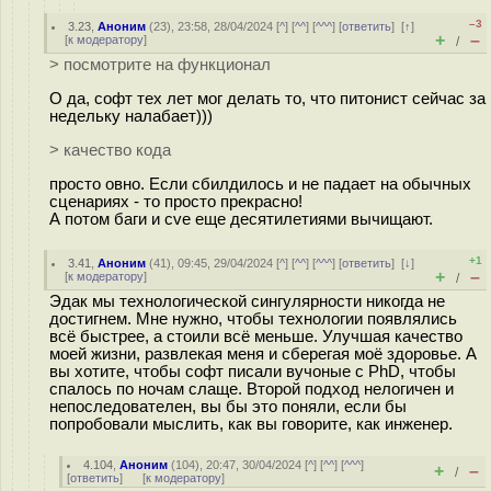
–3
3.23
,
Аноним
(
23
), 23:58, 28/04/2024 [
^
] [
^^
] [
^^^
] [
ответить
]
[
↑
]
+
–
[
к модератору
]
/
> посмотрите на функционал
О да, софт тех лет мог делать то, что питонист сейчас за
недельку налабает)))
> качество кода
просто овно. Если сбилдилось и не падает на обычных
сценариях - то просто прекрасно!
А потом баги и cve еще десятилетиями вычищают.
+1
3.41
,
Аноним
(
41
), 09:45, 29/04/2024 [
^
] [
^^
] [
^^^
] [
ответить
]
[
↓
]
+
–
[
к модератору
]
/
Эдак мы технологической сингулярности никогда не
достигнем. Мне нужно, чтобы технологии появлялись
всё быстрее, а стоили всё меньше. Улучшая качество
моей жизни, развлекая меня и сберегая моё здоровье. А
вы хотите, чтобы софт писали вучоные с PhD, чтобы
спалось по ночам слаще. Второй подход нелогичен и
непоследователен, вы бы это поняли, если бы
попробовали мыслить, как вы говорите, как инженер.
4.104
,
Аноним
(
104
), 20:47, 30/04/2024 [
^
] [
^^
] [
^^^
]
+
–
/
[
ответить
]
[
к модератору
]