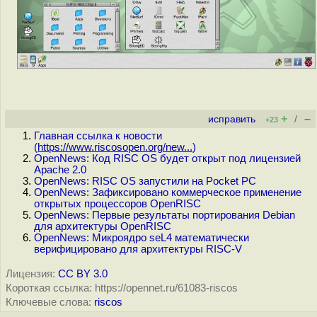
+
–
исправить
/
+23
Главная ссылка к новости
(
https://www.riscosopen.org/new...
)
OpenNews: Код RISC OS будет открыт под лицензией
Apache 2.0
OpenNews: RISC OS запустили на Pocket PC
OpenNews: Зафиксировано коммерческое применение
открытых процессоров OpenRISC
OpenNews: Первые результаты портирования Debian
для архитектуры OpenRISC
OpenNews: Микроядро seL4 математически
верифицировано для архитектуры RISC-V
Лицензия:
CC BY 3.0
Короткая ссылка: https://opennet.ru/61083-riscos
Ключевые слова:
riscos