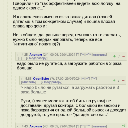
Говорили что "так эффективней видеть всю логику на
одном скрине..."
И к сожалению именно из за таких дятлов (точней
дятельш в том конкретном случае) и пошла плохая
слава про goto и ;
Но в общем, да, раньше перед тем как что то сделать,
нужно было чердак напрягать, теперь же все
"интуитивно" понятно(?)
4.25
,
Аноним
(
24
), 00:06, 29/04/2024 [
^
] [
^^
] [
^^^
] [
ответить
]
+
–
/
[
↓
] [
к модератору
]
надо было не ругаться, а загружать работой в 3 раза
больше
5.85
,
OpenEcho
(
?
), 17:00, 29/04/2024 [
^
] [
^^
] [
^^^
]
+
–
/
[
ответить
]
[
к модератору
]
> надо было не ругаться, а загружать работой в 3
раза больше
Руки, (точнее молоток чтоб бить по рукам) не
доставали, другая контора, с большой вывеской и
пока бюракратия от одной большой вывески доходит
до другой, то уже просто - "да идёт оно на..."
+5
4.43
,
Аноним
(
43
), 09:55, 29/04/2024 [
^
] [
^^
] [
^^^
] [
ответить
]