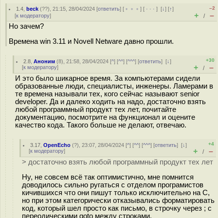
–2
1.4
,
beck
(
??
), 21:15, 28/04/2024 [
ответить
] [
﹢﹢﹢
] [
· · ·
]
[
↓
] [
↑
]
+
–
[
к модератору
]
/
Но зачем?
Времена win 3.11 и Novell Netware давно прошли.
+30
2.8
,
Аноним
(
8
), 21:58, 28/04/2024 [
^
] [
^^
] [
^^^
] [
ответить
]
[
↓
]
+
–
[
к модератору
]
/
И это было шикарное время. За компьютерами сидели
образованные люди, специалисты, инженеры. Ламерами в
те времена называли тех, кого сейчас называют senior
developer. Да и далеко ходить на надо, достаточно взять
любой программный продукт тех лет, почитайте
документацию, посмотрите на функционал и оцените
качество кода. Такого больше не делают, отвечаю.
+4
3.17
,
OpenEcho
(
?
), 23:07, 28/04/2024 [
^
] [
^^
] [
^^^
] [
ответить
]
[
↓
]
+
–
[
к модератору
]
/
> достаточно взять любой программный продукт тех лет
Ну, не совсем всё так оптимистично, мне помнится
доводилось сильно ругаться с отделом програмистов
кичившихся что они пишут только исключительно на С,
но при этом категорически отказывались форматировать
код, который шел просто как письмо, в строчку через ; с
переодическими goto между строками.