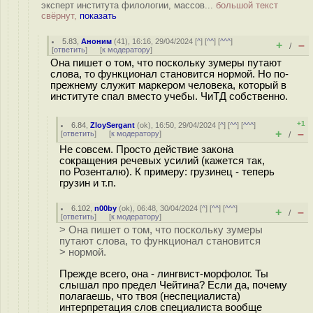
эксперт института филологии, массов...
большой текст
свёрнут,
показать
5.83
,
Аноним
(
41
), 16:16, 29/04/2024 [
^
] [
^^
] [
^^^
]
+
–
/
[
ответить
]
[
к модератору
]
Она пишет о том, что поскольку зумеры путают
слова, то функционал становится нормой. Но по-
прежнему служит маркером человека, который в
институте спал вместо учебы. ЧиТД собственно.
+1
6.84
,
ZloySergant
(
ok
), 16:50, 29/04/2024 [
^
] [
^^
] [
^^^
]
+
–
[
ответить
]
[
к модератору
]
/
Не совсем. Просто действие закона
сокращения речевых усилий (кажется так,
по Розенталю). К примеру: грузинец - теперь
грузин и т.п.
6.102
,
n00by
(
ok
), 06:48, 30/04/2024 [
^
] [
^^
] [
^^^
]
+
–
/
[
ответить
]
[
к модератору
]
> Она пишет о том, что поскольку зумеры
путают слова, то функционал становится
> нормой.
Прежде всего, она - лингвист-морфолог. Ты
слышал про предел Чейтина? Если да, почему
полагаешь, что твоя (неспециалиста)
интерпретация слов специалиста вообще