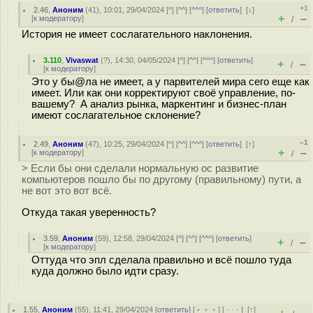
+1
2.46
,
Аноним
(
41
), 10:01, 29/04/2024 [
^
] [
^^
] [
^^^
] [
ответить
]
[
↓
]
+
–
[
к модератору
]
/
История не имеет сослагательного наклонения.
3.110
,
Vivaswat
(
?
), 14:30, 04/05/2024 [
^
] [
^^
] [
^^^
] [
ответить
]
+
–
/
[
к модератору
]
Это у бы@ла не имеет, а у парвителей мира сего еще как
имеет. Или как они корректируют своё управление, по-
вашему? А анализ рынка, маркентинг и бизнес-план
имеют сослагательное склонение?
–1
2.49
,
Аноним
(
47
), 10:25, 29/04/2024 [
^
] [
^^
] [
^^^
] [
ответить
]
[
↑
]
+
–
[
к модератору
]
/
> Если бы они сделали нормальную ос развитие
компьютеров пошло бы по другому (правильному) пути, а
не вот это вот всё.
Откуда такая уверенность?
3.59
,
Аноним
(
59
), 12:58, 29/04/2024 [
^
] [
^^
] [
^^^
] [
ответить
]
+
–
/
[
к модератору
]
Оттуда что эпл сделала правильно и всё пошло туда
куда должно было идти сразу.
1.55
,
Аноним
(
55
), 11:41, 29/04/2024 [
ответить
] [
﹢﹢﹢
] [
· · ·
]
[
↑
]