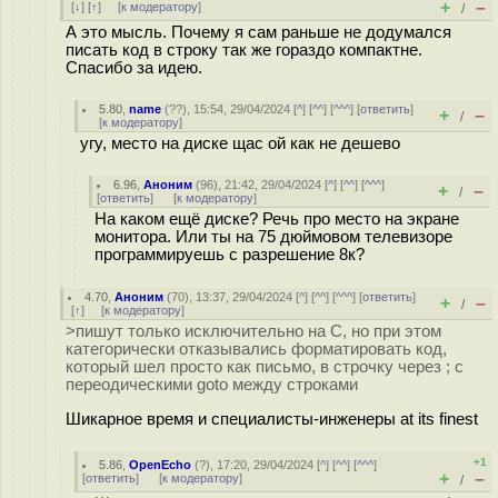
+
–
[
↓
] [
↑
] [
к модератору
]
/
А это мысль. Почему я сам раньше не додумался
писать код в строку так же гораздо компактне.
Спасибо за идею.
5.80
,
name
(
??
), 15:54, 29/04/2024 [
^
] [
^^
] [
^^^
] [
ответить
]
+
–
/
[
к модератору
]
угу, место на диске щас ой как не дешево
6.96
,
Аноним
(
96
), 21:42, 29/04/2024 [
^
] [
^^
] [
^^^
]
+
–
/
[
ответить
]
[
к модератору
]
На каком ещё диске? Речь про место на экране
монитора. Или ты на 75 дюймовом телевизоре
программируешь с разрешение 8к?
4.70
,
Аноним
(
70
), 13:37, 29/04/2024 [
^
] [
^^
] [
^^^
] [
ответить
]
+
–
/
[
↑
] [
к модератору
]
>пишут только исключительно на С, но при этом
категорически отказывались форматировать код,
который шел просто как письмо, в строчку через ; с
переодическими goto между строками
Шикарное время и специалисты-инженеры at its finest
+1
5.86
,
OpenEcho
(
?
), 17:20, 29/04/2024 [
^
] [
^^
] [
^^^
]
+
–
[
ответить
]
[
к модератору
]
/