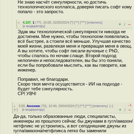
Не знаю насчёт сингулярности, но достичь
технологического коллапса, доверяя писать софт кому
попало - это запросто.
4.107
,
1
(
??
), 10:00, 02/05/2024 [
^
] [
^^
] [
^^^
] [
ответить
]
+
–
/
[
к модератору
]
Эдак мы технологической сингулярности никогда не
достигнем. Мне нужно, чтобы технологии появлялись
всё быстрее, а стоили всё меньше. Улучшая качество
моей жизни, развлекая меня и превращая меня в овощ.
А вы хотите, чтобы софт писали вучоные с PhD,
чтобы спалось по ночам слаще. Второй подход
нелогичен и непоследователен, вы бы это поняли,
если бы попробовали мыслить, как вы говорите, как
инженер.
Поправил, не благодари.
Скоро твоя мечта осуществится - ИИ на подходе -
будет тебе сингулярность.
СР! УВЧ!
–1
3.50
,
Аноним
(
70
), 10:40, 29/04/2024 [
^
] [
^^
] [
^^^
] [
ответить
]
[
↓
]
+
–
[
↑
] [
к модератору
]
/
Да-да, только образованные люди, специалисты,
инженеры из прошлого сейчас бы джунами в гугл/амазон/
нетфликс не устроились, а вот сегодняшние джуны из
гугла/амазона/нетфликса легко бы заменили