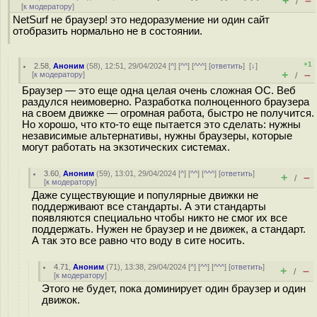
+
–
/
[
к модератору
]
NetSurf не браузер! это недоразумение ни один сайт
отобразить нормально не в состоянии.
+1
2.58
,
Аноним
(
58
), 12:51, 29/04/2024 [
^
] [
^^
] [
^^^
] [
ответить
]
[
↓
]
+
–
[
к модератору
]
/
Браузер — это еще одна целая очень сложная ОС. Веб
раздулся неимоверно. Разработка полноценного браузера
на своем движке — огромная работа, быстро не получится.
Но хорошо, что кто-то еще пытается это сделать: нужны
независимые альтернативы, нужны браузеры, которые
могут работать на экзотических системах.
3.60
,
Аноним
(
59
), 13:01, 29/04/2024 [
^
] [
^^
] [
^^^
] [
ответить
]
+
–
/
[
к модератору
]
Даже существующие и популярные движки не
поддерживают все стандарты. А эти стандарты
появляются специально чтобы никто не смог их все
поддержать. Нужен не браузер и не движек, а стандарт.
А так это все равно что воду в сите носить.
4.71
,
Аноним
(
71
), 13:38, 29/04/2024 [
^
] [
^^
] [
^^^
] [
ответить
]
+
–
/
[
к модератору
]
Этого не будет, пока доминирует один браузер и один
движок.