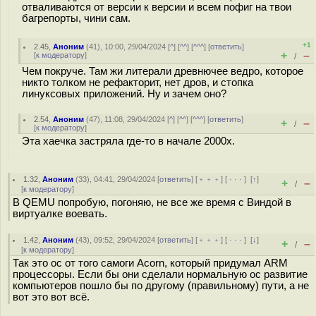
отваливаются от версии к версии и всем пофиг на твои
багрепорты, чини сам.
+1
2.45
,
Аноним
(
41
), 10:00, 29/04/2024 [
^
] [
^^
] [
^^^
] [
ответить
]
+
–
[
к модератору
]
/
Чем покруче. Там жи литерали древнючее ведро, которое
никто толком не рефакторит, нет дров, и стопка
линуксовых приложений. Ну и зачем оно?
2.54
,
Аноним
(
47
), 11:08, 29/04/2024 [
^
] [
^^
] [
^^^
] [
ответить
]
+
–
/
[
к модератору
]
Эта хаечка застряла где-то в начале 2000х.
1.32
,
Аноним
(
33
), 04:41, 29/04/2024 [
ответить
] [
﹢﹢﹢
] [
· · ·
]
[
↑
]
+
–
/
[
к модератору
]
В QEMU попробую, погоняю, не все же время с Виндой в
виртуалке воевать.
1.42
,
Аноним
(
43
), 09:52, 29/04/2024 [
ответить
] [
﹢﹢﹢
] [
· · ·
]
[
↓
]
+
–
/
[
к модератору
]
Так это ос от того самоги Acorn, который придумал ARM
процессоры. Если бы они сделали нормальную ос развитие
компьютеров пошло бы по другому (правильному) пути, а не
вот это вот всё.