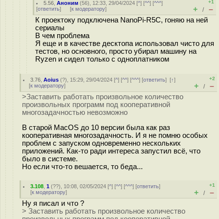
+1
5.56
,
Аноним
(
56
), 12:33, 29/04/2024 [
^
] [
^^
] [
^^^
]
+
–
[
ответить
]
[
к модератору
]
/
К проектоку подключена NanoPi-R5C, гоняю на ней
сериалы
В чем проблема
Я еще и в качестве десктопа использовал чисто для
тестов, но основного, просто убирал машину на
Ryzen и сидел только с одноплатником
+2
3.76
,
Aoius
(
?
), 15:29, 29/04/2024 [
^
] [
^^
] [
^^^
] [
ответить
]
[
↑
]
+
–
[
к модератору
]
/
>Заставить работать произвольное количество
произвольных программ под кооперативной
многозадачностью невозможно
В старой MacOS до 10 версии была как раз
кооперативная многозадачность. И я не помню особых
проблем с запуском одновременно нескольких
приложений. Как-то ради интереса запустил всё, что
было в системе.
Но если что-то вешается, то беда...
+1
3.108
,
1
(
??
), 10:08, 02/05/2024 [
^
] [
^^
] [
^^^
] [
ответить
]
+
–
[
к модератору
]
/
Ну я писал и что ?
> Заставить работать произвольное количество