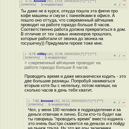
–1
5.72
,
Аноним
(
41
), 13:54, 29/04/2024 [
^
] [
^^
] [
^^^
]
+
–
[
ответить
]
[
к модератору
]
/
Ты даже не в курсе, откуда пошла эта фигня про
кофе машины и смузи с панкейками в офисе. А
пошло оно оттуда, что современный айтишник
проводит на работе гораздо больше 8 часов.
Соответственно работа должна превратиться в дом.
В отличие от тех самых инженеров прошлого,
которые работали от звонка до звонка на
госушечку)) Придумали героев тоже мне.
6.78
,
n00by
(
ok
), 15:38, 29/04/2024 [
^
] [
^^
] [
^^^
]
+
–
/
[
ответить
]
[
к модератору
]
> современный айтишник проводит на
работе гораздо больше 8 часов.
Проводить время и даже механически кодить - это
две большие разницы. Попробуй заниматься
вторым хотя бы с нелельку, потом напиши, на
сколько часов в день тебя хватит.
7.82
,
Аноним
(
41
), 16:13, 29/04/2024 [
^
] [
^^
] [
^^^
]
+
–
/
[
ответить
]
[
к модератору
]
Чел, у меня 100 человек в подразделении и за
деньги отвечаю я лично. Если кто-то будет как
ты говоришь "проводить время" вместо кодинга -
это очень быстро скажется на деньгах и я пойду
на рынок труда. Ну это же азы экономики,