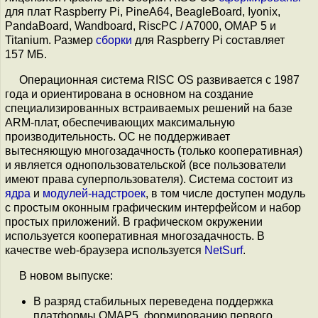
для плат Raspberry Pi, PineA64, BeagleBoard, Iyonix,
PandaBoard, Wandboard, RiscPC / A7000, OMAP 5 и
Titanium. Размер
сборки
для Raspberry Pi составляет
157 МБ.
Операционная система RISC OS развивается с 1987
года и ориентирована в основном на создание
специализированных встраиваемых решений на базе
ARM-плат, обеспечивающих максимальную
производительность. ОС не поддерживает
вытесняющую многозадачность (только кооперативная)
и является однопользовательской (все пользователи
имеют права суперпользователя). Система состоит из
ядра
и
модулей-надстроек
, в том числе доступен модуль
с простым оконным графическим интерфейсом и набор
простых приложений. В графическом окружении
используется кооперативная многозадачность. В
качестве web-браузера используется
NetSurf
.
В новом выпуске:
В разряд стабильных переведена поддержка
платформы OMAP5, формированию первого