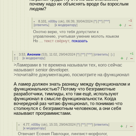
почему надо их объяснять вроде бы взрослым
людям?
–1
8.101
,
n00by
(
ok
), 06:39, 30/04/2024 [
^
] [
^^
] [
^^^
]
+
–
[
ответить
]
[
к модератору
]
/
Охотно верю, что тебя допустили к
управлению, учитывая умение молоть языком
Но ...
текст свёрнут,
показать
+1
3.53
,
Аноним
(
53
), 11:02, 29/04/2024 [
^
] [
^^
] [
^^^
] [
ответить
]
[
↓
]
+
–
[
↑
] [
к модератору
]
/
>Ламерами в те времена называли тех, кого сейчас
называют senior developer.
>почитайте документацию, посмотрите на функционал
А ламер должен знать разницу между функционалом и
функциональностью? Потому что безграмотные
разработчики, тимлиды, кто там ещё, используют
функционал в смысле функциональности. Когда
вочередной раз читаю функционал, то понимаю что
столкнулся с безграмотным человеком, а они себя
называют программистами.
4.77
,
n00by
(
ok
), 15:33, 29/04/2024 [
^
] [
^^
] [
^^^
] [
ответить
]
+
–
/
[
к модератору
]
Отвечает Есения Павлоцки, лингвист-морфолог,