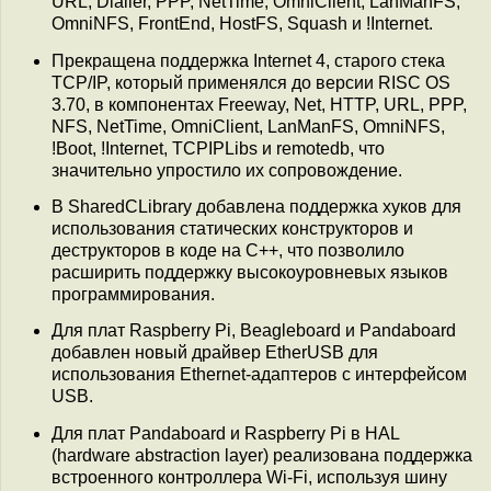
URL, Dialler, PPP, NetTime, OmniClient, LanManFS,
OmniNFS, FrontEnd, HostFS, Squash и !Internet.
Прекращена поддержка Internet 4, старого стека
TCP/IP, который применялся до версии RISC OS
3.70, в компонентах Freeway, Net, HTTP, URL, PPP,
NFS, NetTime, OmniClient, LanManFS, OmniNFS,
!Boot, !Internet, TCPIPLibs и remotedb, что
значительно упростило их сопровождение.
В SharedCLibrary добавлена поддержка хуков для
использования статических конструкторов и
деструкторов в коде на C++, что позволило
расширить поддержку высокоуровневых языков
программирования.
Для плат Raspberry Pi, Beagleboard и Pandaboard
добавлен новый драйвер EtherUSB для
использования Ethernet-адаптеров с интерфейсом
USB.
Для плат Pandaboard и Raspberry Pi в HAL
(hardware abstraction layer) реализована поддержка
встроенного контроллера Wi-Fi, используя шину