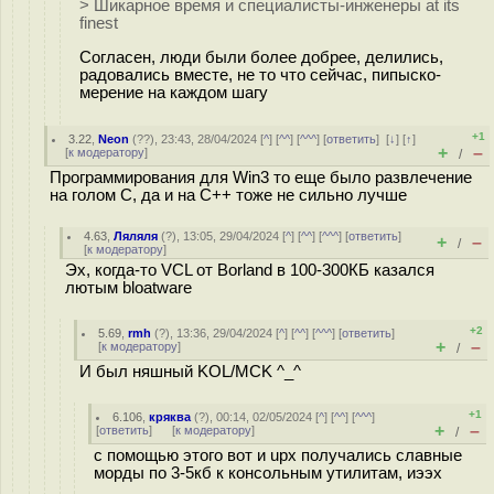
> Шикарное время и специалисты-инженеры at its
finest
Согласен, люди были более добрее, делились,
радовались вместе, не то что сейчас, пипыско-
мерение на каждом шагу
+1
3.22
,
Neon
(
??
), 23:43, 28/04/2024 [
^
] [
^^
] [
^^^
] [
ответить
]
[
↓
] [
↑
]
+
–
[
к модератору
]
/
Программирования для Win3 то еще было развлечение
на голом С, да и на С++ тоже не сильно лучше
4.63
,
Ляляля
(
?
), 13:05, 29/04/2024 [
^
] [
^^
] [
^^^
] [
ответить
]
+
–
/
[
к модератору
]
Эх, когда-то VCL от Borland в 100-300КБ казался
лютым bloatware
+2
5.69
,
rmh
(
?
), 13:36, 29/04/2024 [
^
] [
^^
] [
^^^
] [
ответить
]
+
–
[
к модератору
]
/
И был няшный KOL/MCK ^_^
+1
6.106
,
кряква
(
?
), 00:14, 02/05/2024 [
^
] [
^^
] [
^^^
]
+
–
[
ответить
]
[
к модератору
]
/
с помощью этого вот и upx получались славные
морды по 3-5кб к консольным утилитам, иээх