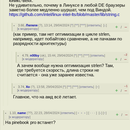
юникс-веях.
Не удивительно, почему в Линуксе в любой DE браузеры
заметно более медленно шуршат, чем под Виндой.
https://github.com/intel/linux-intel-lts/blob/master/lib/string.c
3.66
,
Ляляля
(
?
), 13:14, 29/04/2024 [
^
] [
^^
] [
^^^
] [
ответить
]
[
↓
]
+
–
/
[
к модератору
]
(как пример, там нет оптимизации в цикле strlen,
например, идет побайтово сравнение, а не пачками по
разрядности архитектуры)
–2
4.79
,
n00by
(
ok
), 15:44, 29/04/2024 [
^
] [
^^
] [
^^^
] [
ответить
]
+
–
[
к модератору
]
/
А зачем вообще нужна оптимизация strlen? Там,
где требуется скорость, длина строки не
считается - она уже заранее известна.
–1
3.74
,
Xo
(
?
), 13:58, 29/04/2024 [
^
] [
^^
] [
^^^
] [
ответить
]
[
↑
]
+
–
[
к модератору
]
/
Главное, что на амд всё летает.
1.10
,
name
(
??
), 22:23, 28/04/2024 [
ответить
] [
﹢﹢﹢
] [
· · ·
]
[
↓
] [
↑
]
+
–
/
[
к модератору
]
На pinebook pro встанет?