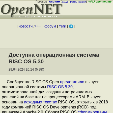
Профиль:
Аноним
(
вход
|
регистрация
)
неRU
opennet.me
[
новости
/
+++
|
форум
|
теги
|
]
Доступна операционная система
RISC OS 5.30
28.04.2024 20:14 (MSK)
Сообщество RISC OS Open
представило
выпуск
операционной системы
RISC OS 5.30
,
оптимизированной для создания встраиваемых
решений на базе плат с процессорами ARM. Выпуск
основан на
исходных текстах
RISC OS, открытых в 2018
году компанией RISC OS Developments (ROD) под
лицензией Apache 2.0. Сборки RISC OS
сформированы