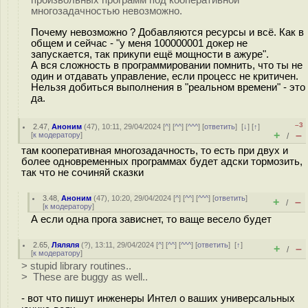
произвольных программ под кооперативной
многозадачностью невозможно.
Почему невозможно ? Добавляются ресурсы и всё. Как в
общем и сейчас - "у меня 100000001 докер не
запускается, так прикупи ещё мощности в ажуре".
А вся сложность в программировании помнить, что ты не
один и отдавать управление, если процесс не критичен.
Нельзя добиться выполнения в "реальном времени" - это
да.
–3
2.47
,
Аноним
(
47
), 10:11, 29/04/2024 [
^
] [
^^
] [
^^^
] [
ответить
]
[
↓
] [
↑
]
+
–
[
к модератору
]
/
там кооперативная многозадачность, то есть при двух и
более одновременных программах будет адски тормозить,
так что не сочиняй сказки
3.48
,
Аноним
(
47
), 10:20, 29/04/2024 [
^
] [
^^
] [
^^^
] [
ответить
]
+
–
/
[
к модератору
]
А если одна прога зависнет, то ваще весело будет
2.65
,
Ляляля
(
?
), 13:11, 29/04/2024 [
^
] [
^^
] [
^^^
] [
ответить
]
[
↑
]
+
–
/
[
к модератору
]
> stupid library routines..
> These are buggy as well..
- вот что пишут инженеры Интел о ваших универсальных