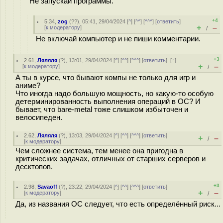
Не запускай программы.
+4
5.34
,
zog
(
??
), 05:41, 29/04/2024 [
^
] [
^^
] [
^^^
] [
ответить
]
+
–
[
к модератору
]
/
Не включай компьютер и не пиши комментарии.
+3
2.61
,
Ляляля
(
?
), 13:01, 29/04/2024 [
^
] [
^^
] [
^^^
] [
ответить
]
[
↑
]
+
–
[
к модератору
]
/
А ты в курсе, что бывают компы не только для игр и
аниме?
Что иногда надо большую мощность, но какую-то особую
детерминированность выполнения операций в ОС? И
бывает, что bare-metal тоже слишком избыточен и
велосипеден.
2.62
,
Ляляля
(
?
), 13:03, 29/04/2024 [
^
] [
^^
] [
^^^
] [
ответить
]
+
–
/
[
к модератору
]
Чем сложнее система, тем менее она пригодна в
критических задачах, отличных от старших серверов и
десктопов.
+3
2.98
,
Savaoff
(
?
), 23:22, 29/04/2024 [
^
] [
^^
] [
^^^
] [
ответить
]
+
–
[
к модератору
]
/
Да, из названия ОС следует, что есть определённый риск...