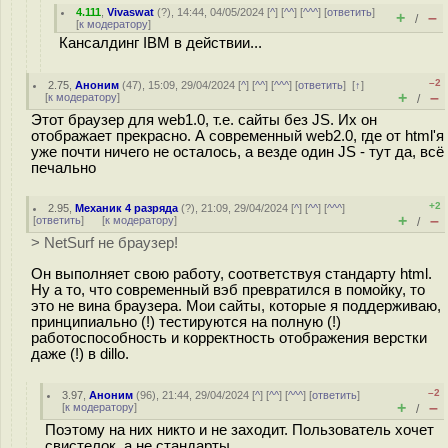
4.111
,
Vivaswat
(
?
), 14:44, 04/05/2024 [
^
] [
^^
] [
^^^
] [
ответить
]
+
–
/
[
к модератору
]
Кансалдинг IBM в действии...
–2
2.75
,
Аноним
(
47
), 15:09, 29/04/2024 [
^
] [
^^
] [
^^^
] [
ответить
]
[
↑
]
+
–
[
к модератору
]
/
Этот браузер для web1.0, т.е. сайты без JS. Их он
отображает прекрасно. А современный web2.0, где от html'я
уже почти ничего не осталось, а везде один JS - тут да, всё
печально
+2
2.95
,
Механик 4 разряда
(
?
), 21:09, 29/04/2024 [
^
] [
^^
] [
^^^
]
+
–
[
ответить
]
[
к модератору
]
/
> NetSurf не браузер!
Он выполняет свою работу, соответствуя стандарту html.
Ну а то, что современный вэб превратился в помойку, то
это не вина браузера. Мои сайты, которые я поддерживаю,
принципиально (!) тестируются на полную (!)
работоспособность и корректность отображения верстки
даже (!) в dillo.
–2
3.97
,
Аноним
(
96
), 21:44, 29/04/2024 [
^
] [
^^
] [
^^^
] [
ответить
]
+
–
[
к модератору
]
/
Поэтому на них никто и не заходит. Пользователь хочет
свистелок, а не стандарты.