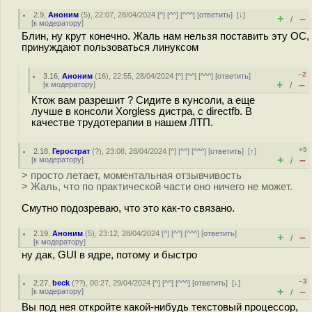
2.9
,
Аноним
(
5
), 22:07, 28/04/2024 [
^
] [
^^
] [
^^^
] [
ответить
]
[
↓
]
+
–
/
[
к модератору
]
Блин, ну крут конечно. Жаль нам нельзя поставить эту ОС,
принуждают пользоваться линуксом
–2
3.16
,
Аноним
(
16
), 22:55, 28/04/2024 [
^
] [
^^
] [
^^^
] [
ответить
]
+
–
[
к модератору
]
/
Ктож вам разрешит ? Сидите в кунсоли, а еще
лучше в консоли Xorgless дистра, с directfb. В
качестве трудотерапии в нашем ЛТП.
+5
2.18
,
Герострат
(
?
), 23:08, 28/04/2024 [
^
] [
^^
] [
^^^
] [
ответить
]
[
↑
]
+
–
[
к модератору
]
/
> просто летает, моментальная отзывчивость
> Жаль, что по практической части оно ничего не может.
Смутно подозреваю, что это как-то связано.
2.19
,
Аноним
(
5
), 23:12, 28/04/2024 [
^
] [
^^
] [
^^^
] [
ответить
]
+
–
/
[
к модератору
]
ну дак, GUI в ядре, потому и быстро
–3
2.27
,
beck
(
??
), 00:27, 29/04/2024 [
^
] [
^^
] [
^^^
] [
ответить
]
[
↓
]
+
–
[
к модератору
]
/
Вы под нея откройте какой-нибудь текстовый процессор,