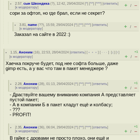
2.57
,
сын Швондика
(
?
), 12:42, 29/04/2024 [
^
] [
^^
] [
^^^
] [
ответить
]
+
–
/
[
к модератору
]
сори за офтоп, но где брал, если не секрет?
3.81
,
name
(
??
), 15:59, 29/04/2024 [
^
] [
^^
] [
^^^
] [
ответить
]
+
–
/
[
к модератору
]
Заказал на сайте в 2022 :)
+1
1.15
,
Аноним
(
16
), 22:53, 28/04/2024 [
ответить
] [
﹢﹢﹢
] [
· · ·
]
[
↓
] [
↑
]
+
–
[
к модератору
]
/
Хаечка покруче будет, под нее софта больше, даже
gimp есть, а у вас что там в пакет менеджере ?
+1
2.28
,
Аноним
(
28
), 01:13, 29/04/2024 [
^
] [
^^
] [
^^^
] [
ответить
]
+
–
[
к модератору
]
/
- Драствуйте вашему вниманию компания А представляет
пустой пакет;
- А в компании Б в пакет кладут ещё и колбасу;
- ???
- PROFIT!
+1
2.35
,
Аноним
(
36
), 06:04, 29/04/2024 [
^
] [
^^
] [
^^^
] [
ответить
]
+
–
[
к модератору
]
/
В гайке с дровами не просто плохо, они ещё и