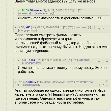
Зачем тогда многозадачность? Есть же ms-dos.
5.109
,
Vivaswat
(
?
), 14:21, 04/05/2024 [
^
] [
^^
] [
^^^
]
+
–
/
[
ответить
]
[
к модератору
]
Дискеты форматировать в фоновом режиме... XD
4.38
,
X86
(
ok
), 07:17, 29/04/2024 [
^
] [
^^
] [
^^^
] [
ответить
]
[
↓
] [
↑
]
+
–
/
[
к модератору
]
Параллельно смотреть фильм, искать
информацию в браузере и открыть
всплывающий файловый менеджер для обзора
фильмов на диске - почему бы и нет. Но для этого есть
вариации андроида.
5.39
,
beck
(
??
), 09:00, 29/04/2024 [
^
] [
^^
] [
^^^
] [
ответить
]
+
–
/
[
к модератору
]
И мы возвращаемся к моему первому посту. Это не
работает.
+1
4.44
,
Аноним
(
41
), 09:58, 29/04/2024 [
^
] [
^^
] [
^^^
] [
ответить
]
+
–
[
↑
] [
к модератору
]
/
Ага, ты пробовал на одноплатнике кино гонять? Игра
на телеке это какая? Первый дум? А приложения ты
где возьмёшь. Одноплатники для iot нужны, а там
вполне себе многозадачность потребна.