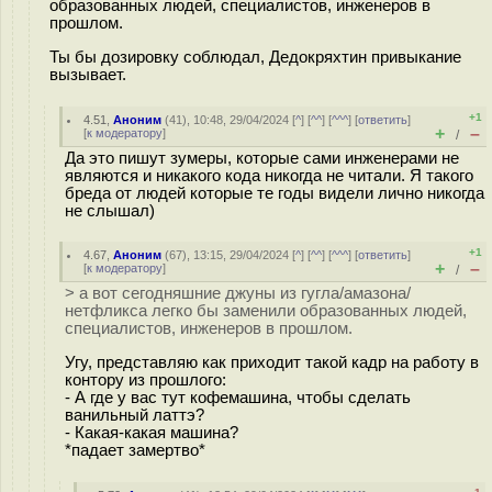
образованных людей, специалистов, инженеров в
прошлом.
Ты бы дозировку соблюдал, Дедокряхтин привыкание
вызывает.
+1
4.51
,
Аноним
(
41
), 10:48, 29/04/2024 [
^
] [
^^
] [
^^^
] [
ответить
]
+
–
[
к модератору
]
/
Да это пишут зумеры, которые сами инженерами не
являются и никакого кода никогда не читали. Я такого
бреда от людей которые те годы видели лично никогда
не слышал)
+1
4.67
,
Аноним
(
67
), 13:15, 29/04/2024 [
^
] [
^^
] [
^^^
] [
ответить
]
+
–
[
к модератору
]
/
> а вот сегодняшние джуны из гугла/амазона/
нетфликса легко бы заменили образованных людей,
специалистов, инженеров в прошлом.
Угу, представляю как приходит такой кадр на работу в
контору из прошлого:
- А где у вас тут кофемашина, чтобы сделать
ванильный латтэ?
- Какая-какая машина?
*падает замертво*