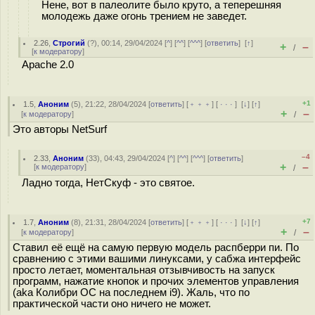
Нене, вот в палеолите было круто, а теперешняя
молодежь даже огонь трением не заведет.
2.26
,
Строгий
(
?
), 00:14, 29/04/2024 [
^
] [
^^
] [
^^^
] [
ответить
]
[
↑
]
+
–
/
[
к модератору
]
Apache 2.0
+1
1.5
,
Аноним
(
5
), 21:22, 28/04/2024 [
ответить
] [
﹢﹢﹢
] [
· · ·
]
[
↓
] [
↑
]
+
–
[
к модератору
]
/
Это авторы NetSurf
–4
2.33
,
Аноним
(
33
), 04:43, 29/04/2024 [
^
] [
^^
] [
^^^
] [
ответить
]
+
–
[
к модератору
]
/
Ладно тогда, НетСкуф - это святое.
+7
1.7
,
Аноним
(
8
), 21:31, 28/04/2024 [
ответить
] [
﹢﹢﹢
] [
· · ·
]
[
↓
] [
↑
]
+
–
[
к модератору
]
/
Ставил её ещё на самую первую модель распберри пи. По
сравнению с этими вашими линуксами, у сабжа интерфейс
просто летает, моментальная отзывчивость на запуск
программ, нажатие кнопок и прочих элементов управления
(aka Колибри ОС на последнем i9). Жаль, что по
практической части оно ничего не может.