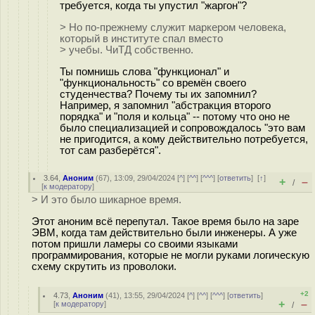
требуется, когда ты упустил "жаргон"?
> Но по-прежнему служит маркером человека,
который в институте спал вместо
> учебы. ЧиТД собственно.
Ты помнишь слова "функционал" и
"функциональность" со времён своего
студенчества? Почему ты их запомнил?
Например, я запомнил "абстракция второго
порядка" и "поля и кольца" -- потому что оно не
было специализацией и сопровождалось "это вам
не пригодится, а кому действительно потребуется,
тот сам разберётся".
3.64
,
Аноним
(
67
), 13:09, 29/04/2024 [
^
] [
^^
] [
^^^
] [
ответить
]
[
↑
]
+
–
/
[
к модератору
]
> И это было шикарное время.
Этот аноним всё перепутал. Такое время было на заре
ЭВМ, когда там действительно были инженеры. А уже
потом пришли ламеры со своими языками
программирования, которые не могли руками логическую
схему скрутить из проволоки.
+2
4.73
,
Аноним
(
41
), 13:55, 29/04/2024 [
^
] [
^^
] [
^^^
] [
ответить
]
+
–
[
к модератору
]
/