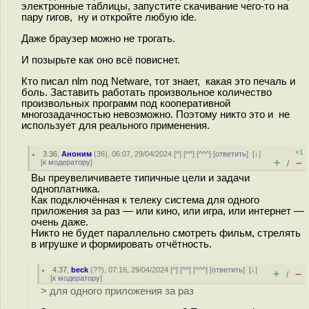
электронные таблицы, запустите скачивание чего-то на
пару гигов, ну и откройте любую ide.
Даже браузер можно не трогать.
И позырьте как оно всё повиснет.
Кто писал nlm под Netware, тот знает, какая это печаль и
боль. Заставить работать произвольное количество
произвольных программ под кооперативной
многозадачностью невозможно. Поэтому никто это и не
использует для реального применения.
+1
3.36
,
Аноним
(
36
), 06:07, 29/04/2024 [
^
] [
^^
] [
^^^
] [
ответить
]
[
↓
]
+
–
[
к модератору
]
/
Вы преувеличиваете типичные цели и задачи
одноплатника.
Как подключённая к телеку система для одного
приложения за раз — или кино, или игра, или интернет —
очень даже.
Никто не будет параллельно смотреть фильм, стрелять
в игрушке и формировать отчётность.
4.37
,
beck
(
??
), 07:16, 29/04/2024 [
^
] [
^^
] [
^^^
] [
ответить
]
[
↓
]
+
–
/
[
к модератору
]
> для одного приложения за раз