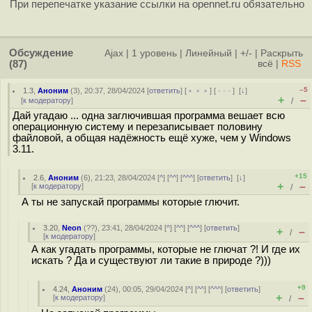
При перепечатке указание ссылки на opennet.ru обязательно
Обсуждение
Ajax
|
1 уровень
|
Линейный
|
+/-
|
Раскрыть
(87)
всё
|
RSS
–5
1.3
,
Аноним
(
3
), 20:37, 28/04/2024 [
ответить
] [
﹢﹢﹢
] [
· · ·
]
[
↓
]
+
–
[
к модератору
]
/
Дай угадаю ... одна заглючившая программа вешает всю
операционную систему и перезаписывает половину
файловой, а общая надёжность ещё хуже, чем у Windows
3.11.
+15
2.6
,
Аноним
(
6
), 21:23, 28/04/2024 [
^
] [
^^
] [
^^^
] [
ответить
]
[
↓
]
+
–
[
к модератору
]
/
А ты не запускай программы которые глючит.
3.20
,
Neon
(
??
), 23:41, 28/04/2024 [
^
] [
^^
] [
^^^
] [
ответить
]
+
–
/
[
к модератору
]
А как угадать программы, которые не глючат ?! И где их
искать ? Да и существуют ли такие в природе ?)))
+9
4.24
,
Аноним
(
24
), 00:05, 29/04/2024 [
^
] [
^^
] [
^^^
] [
ответить
]
+
–
[
к модератору
]
/