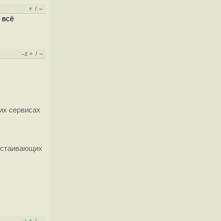
+
–
/
 всё
+
–
/
–2
их сервисах
отстаивающих
+
–