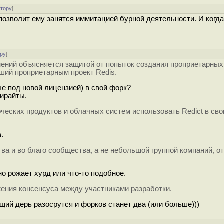
атору
]
 позволит ему занятся иммитацией бурной деятельности. И когда
ору
]
ений объясняется защитой от попыток создания проприетарных
вший проприетарным проект Redis.
ые под новой лицензией) в свой форк?
пирайты.
еских продуктов и облачных систем использовать Redict в сво
.
ва и во благо сообщества, а не небольшой группой компаний, 
о рожает хурд или что-то подобное.
жения консенсуса между участниками разработки.
ущий дерь разосрутся и форков станет два (или больше)))