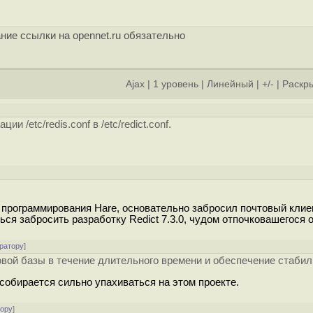
ние ссылки на opennet.ru обязательно
Ajax
|
1 уровень
|
Линейный
|
+/-
|
Раскры
ии /etc/redis.conf в /etc/redict.conf.
 программирования Hare, основательно забросил почтовый клие
ся забросить разработку Redict 7.3.0, чудом отпочковашегося о
ратору
]
овой базы в течение длительного времени и обеспечение стабил
 собирается сильно упахиваться на этом проекте.
тору
]