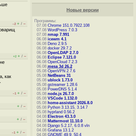
льше
Новые версии
Программы:
+
–
/
–2
07.08
Chrome 151.0.7922.108
товарищ
07.08
WordPress 7.0.3
07.08
nmap 7.991
06.08
icewm 4.1
06.08
Deno 2.9.5
06.08
docker 29.7.2
06.08
OpenLDAP 2.7.0
+
–
/
+2
06.08
Eclipse 7.121.0
06.08
OpenCloud 7.2.3
 не
06.08
mesa 3d 26.2
05.08
OpenVPN 2.7.6
05.08
NetBeans 31
а, как
05.08
ublock 1.73.0
.
05.08
gstreamer 1.28.6
05.08
PowerDNS 5.1.4
+
–
/
05.08
node.js 26.7.0
–1
05.08
VSCode 1.132.0
05.08
home-assistant 2026.8.0
+
–
/
05.08
Python 3.13.15, 3.14.7
05.08
hyprland 0.56.2
04.08
Electron 43.3.0
+
–
/
04.08
Mattermost 11.10.0
04.08
Django 5.2.17, 6.0.8
vln
04.08
Grafana 13.1.2
+
–
/
–1
04.08
GNOME 49.9, 50.4