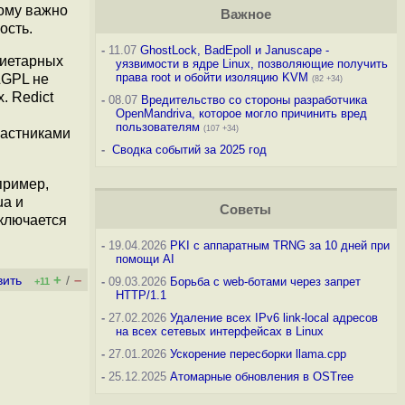
тому важно
Важное
ость.
-
11.07
GhostLock, BadEpoll и Januscape -
риетарных
уязвимости в ядре Linux, позволяющие получить
права root и обойти изоляцию KVM
LGPL не
(82 +34)
. Redict
-
08.07
Вредительство со стороны разработчика
OpenMandriva, которое могло причинить вред
пользователям
(107 +34)
частниками
-
Сводка событий за 2025 год
пример,
ua и
Советы
сключается
-
19.04.2026
PKI с аппаратным TRNG за 10 дней при
помощи AI
+
–
вить
/
-
09.03.2026
Борьба с web-ботами через запрет
+11
HTTP/1.1
-
27.02.2026
Удаление всех IPv6 link-local адресов
на всех сетевых интерфейсах в Linux
-
27.01.2026
Ускорение пересборки llama.cpp
-
25.12.2025
Атомарные обновления в OSTree