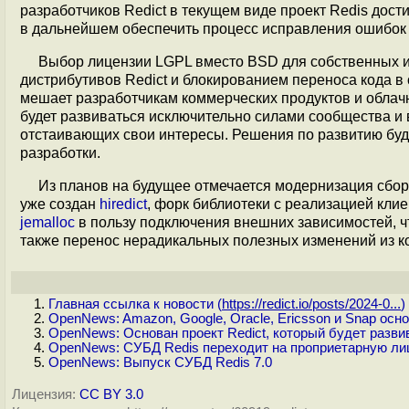
разработчиков Redict в текущем виде проект Redis дос
в дальнейшем обеспечить процесс исправления ошибок 
Выбор лицензии LGPL вместо BSD для собственных и
дистрибутивов Redict и блокированием переноса кода в
мешает разработчикам коммерческих продуктов и облачны
будет развиваться исключительно силами сообщества и 
отстаивающих свои интересы. Решения по развитию буд
разработки.
Из планов на будущее отмечается модернизация сбор
уже создан
hiredict
, форк библиотеки с реализацией клие
jemalloc
в пользу подключения внешних зависимостей, ч
также перенос нерадикальных полезных изменений из ко
Главная ссылка к новости (
https://redict.io/posts/2024-0...
)
OpenNews: Amazon, Google, Oracle, Ericsson и Snap осн
OpenNews: Основан проект Redict, который будет разв
OpenNews: СУБД Redis переходит на проприетарную лиц
OpenNews: Выпуск СУБД Redis 7.0
Лицензия:
CC BY 3.0