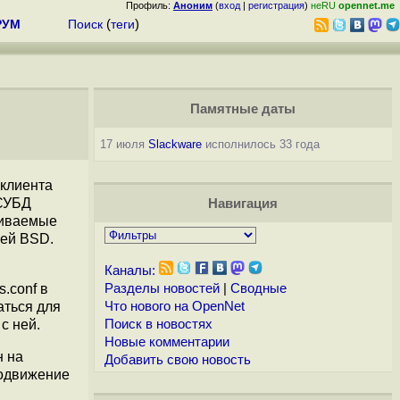
Профиль:
Аноним
(
вход
|
регистрация
)
неRU
opennet.me
РУМ
Поиск
(
теги
)
Памятные даты
17 июля
Slackware
исполнилось 33 года
 клиента
 СУБД
Навигация
виваемые
ией BSD.
Каналы:
s.conf в
Разделы новостей
|
Сводные
аться для
Что нового на OpenNet
с ней.
Поиск в новостях
Новые комментарии
н на
Добавить свою новость
родвижение