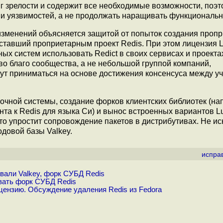
тиг зрелости и содержит все необходимые возможности, поэ
и уязвимостей, а не продолжать наращивать функциональн
зменений объясняется защитой от попыток создания проп
 ставший проприетарным проект Redis. При этом лицензия 
х систем использовать Redict в своих сервисах и проектах
во благо сообщества, а не небольшой группой компаний,
ут приниматься на основе достижения консенсуса между у
очной системы, создание форков клиентских библиотек (на
нта к Redis для языка Си) и вынос встроенных вариантов L
то упростит сопровождение пакетов в дистрибутивах. Не и
довой базы Valkey.
испра
овали Valkey, форк СУБД Redis
ивать форк СУБД Redis
ензию. Обсуждение удаления Redis из Fedora