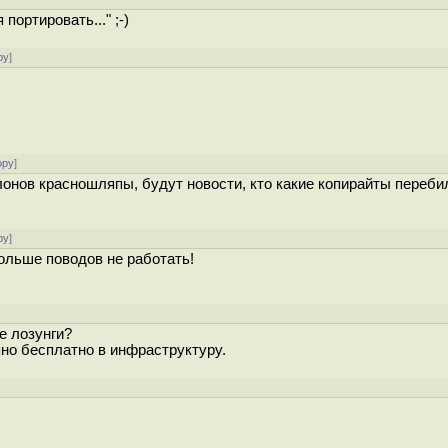
портировать..." ;-)
ру
]
ору
]
клонов красношляпы, будут новости, кто какие копирайты перебил
ру
]
ольше поводов не работать!
е лозунги?
пно бесплатно в инфраструктуру.