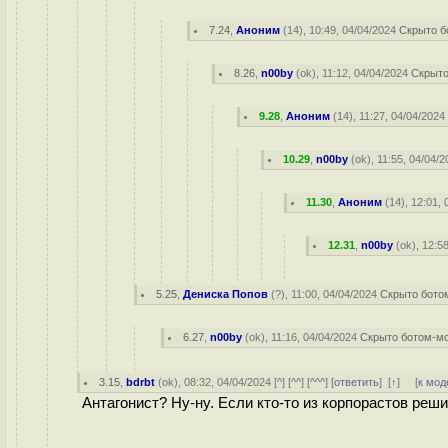
7.24
,
Аноним
(
14
), 10:49, 04/04/2024
Скрыто б
8.26
,
n00by
(
ok
), 11:12, 04/04/2024
Скрыто
9.28
,
Аноним
(
14
), 11:27, 04/04/202
10.29
,
n00by
(
ok
), 11:55, 04/04/
11.30
,
Аноним
(
14
), 12:01,
12.31
,
n00by
(
ok
), 12:5
5.25
,
Дениска Попов
(
?
), 11:00, 04/04/2024
Скрыто бото
6.27
,
n00by
(
ok
), 11:16, 04/04/2024
Скрыто ботом-м
3.15
,
bdrbt
(
ok
), 08:32, 04/04/2024 [
^
] [
^^
] [
^^^
] [
ответить
]
[
↑
] [
к мод
Антагонист? Ну-ну. Если кто-то из корпорастов реш