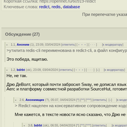
Короткая ссылка: https://opennet.ru/60919-redict
Ключевые слова:
redict
,
redis
,
database
При перепечатке указа
Обсуждение
(27)
1.1
,
Аноним
(
1
), 23:09, 03/04/2024 [
ответить
] [
﹢﹢﹢
] [
· · ·
]
[
к модератору
]
>утилита redis-cli переименована в redict-cli, а файл конфигурац
Это победа, ящитаю.
1.2
,
bdrbt
(
ok
), 23:09, 03/04/2024 [
ответить
] [
﹢﹢﹢
] [
· · ·
]
[
↓
] [
к модератору
]
Не, не так.
Дрю ДеВолт, который почти забросил Sway, не дописал язык
Aerc и платформу совместной разработки SourceHut, готовить
2.6
,
Анонимщик
(
?
), 05:07, 04/04/2024 [
^
] [
^^
] [
^^^
] [
ответить
]
[
↓
] [
к моде
> Redict нацелен на консервативное сопровождение код
Мне кажется, в тексте новости ясно сказано, что Дрю не
3.8
,
bdrbt
(
ok
), 06:55, 04/04/2024 [
^
] [
^^
] [
^^^
] [
ответить
]
[
к модера