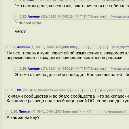
"На самом деле, конечно же, никто ничего и не собирался 
2.22
,
Аноним
(
22
), 09:58, 04/04/2024 [
^
] [
^^
] [
^^^
] [
ответить
]
[
к модерато
> новые кода
чего?
1.4
,
Аноним
(
4
), 00:02, 04/04/2024 [
ответить
] [
﹢﹢﹢
] [
· · ·
]
[
↓
] [
↑
] [
к модерат
Ну все, теперь к куче новостей об изменениях в каждом из 
переименовал в каждом из новоявленных клонов редиски.
2.18
,
Аноним
(
17
), 09:04, 04/04/2024 [
^
] [
^^
] [
^^^
] [
ответить
]
[
к модерато
Это же отлично для тебя подходит. Больше новостей - б
1.5
,
WE
(
?
), 04:07, 04/04/2024 [
ответить
] [
﹢﹢﹢
] [
· · ·
]
[
↑
] [
к модератору
]
"силами сообщества и во благо сообщества" что за хипарски
Какая мне разница под какой лицензией ПО, если оно досту
1.20
,
Пряник
(
?
), 09:41, 04/04/2024 [
ответить
] [
﹢﹢﹢
] [
· · ·
]
[
к модератору
]
А как же Valkey?