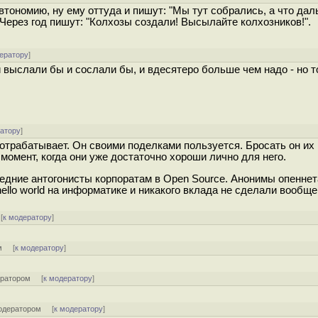
втономию, ну ему оттуда и пишут: "Мы тут собрались, а что да
 Через год пишут: "Колхозы создали! Высылайте колхозников!".
ератору
]
и выслали бы и сослали бы, и вдесятеро больше чем надо - но 
ратору
]
е отрабатывает. Он своими поделками пользуется. Бросать он их
 момент, когда они уже достаточно хороши лично для него.
следние антогонисты корпоратам в Open Source. Анонимы опеннет
llo world на информатике и никакого вклада не сделали вообще
[
к модератору
]
м
[
к модератору
]
ератором
[
к модератору
]
одератором
[
к модератору
]