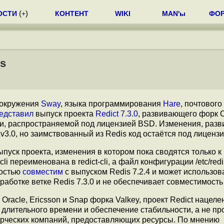
ОСТИ
(
+
)
КОНТЕНТ
WIKI
MAN'ы
ФО
is
о окружения
Sway
, языка программирования
Hare
, почтового
едставил
выпуск проекта
Redict 7.3.0
, развивающего форк
рсии, распространяемой под лицензией BSD. Изменения, раз
3.0, но заимствованный из Redis код остаётся под лиценз
ыпуск проекта, изменения в котором пока сводятся только к
i переименована в redict-cli, а файл конфигурации /etc/redi
ностью
совместим
с выпуском Redis 7.2.4 и может использов
аботке ветке Redis 7.3.0 и не обеспечивает совместимость 
racle, Ericsson и Snap форка Valkey, проект Redict нацеле
 длительного времени и обеспечение стабильности, а не п
ерческих компаний, предоставляющих ресурсы. По мнению