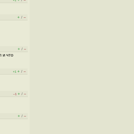
/
+1
+
–
/
+
–
/
 и что
+
–
/
+1
+
–
/
–1
+
–
/