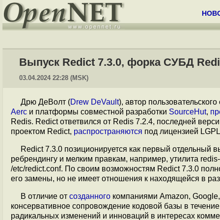
НОВ
Выпуск Redict 7.3.0, форка СУБД Red
03.04.2024 22:28 (MSK)
Дрю ДеВолт (
Drew DeVault
), автор пользовательског
Aerc
и платформы совместной разработки
SourceHut
,
пр
Redis. Redict ответвился от Redis 7.2.4, последней ве
проектом Redict,
распространяются
под лицензией LGPLv
Redict 7.3.0 позиционируется как первый отдельный в
ребрендингу и мелким правкам, например, утилита redis-cl
/etc/redict.conf. По своим возможностям Redict 7.3.0 пол
его замены, но не имеет отношения к находящейся в разр
В отличие от
созданного
компаниями Amazon, Google, O
консервативное сопровождение кодовой базы в течение
радикальных изменений и инноваций в интересах комм