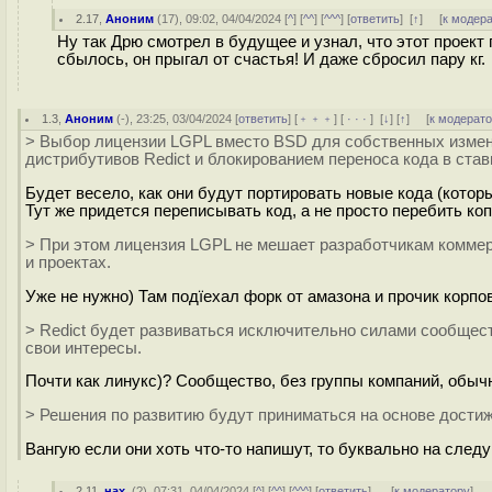
2.17
,
Аноним
(
17
), 09:02, 04/04/2024 [
^
] [
^^
] [
^^^
] [
ответить
]
[
↑
] [
к модер
Ну так Дрю смотрел в будущее и узнал, что этот проект
сбылось, он прыгал от счастья! И даже сбросил пару кг.
1.3
,
Аноним
(
-
), 23:25, 03/04/2024 [
ответить
] [
﹢﹢﹢
] [
· · ·
]
[
↓
] [
↑
] [
к модерат
> Выбор лицензии LGPL вместо BSD для собственных измен
дистрибутивов Redict и блокированием переноса кода в ста
Будет весело, как они будут портировать новые кода (котор
Тут же придется переписывать код, а не просто перебить ко
> При этом лицензия LGPL не мешает разработчикам коммерч
и проектах.
Уже не нужно) Там подїехал форк от амазона и прочик корпов
> Redict будет развиваться исключительно силами сообщест
свои интересы.
Почти как линукс)? Сообщество, без группы компаний, обычн
> Решения по развитию будут приниматься на основе дости
Вангую если они хоть что-то напишут, то буквально на след
2.11
,
нах.
(
?
), 07:31, 04/04/2024 [
^
] [
^^
] [
^^^
] [
ответить
]
[
к модератору
]