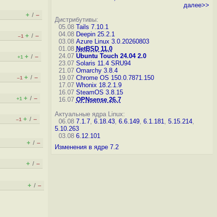
далее>>
+
–
/
Дистрибутивы:
05.08
Tails 7.10.1
04.08
Deepin 25.2.1
+
–
/
–1
03.08
Azure Linux 3.0.20260803
01.08
NetBSD 11.0
24.07
Ubuntu Touch 24.04 2.0
+
–
/
+1
23.07
Solaris 11.4 SRU94
21.07
Omarchy 3.8.4
+
–
/
19.07
Chrome OS 150.0.7871.150
–1
17.07
Whonix 18.2.1.9
16.07
SteamOS 3.8.15
+
–
/
+1
16.07
OPNsense 26.7
Актуальные ядра Linux:
+
–
/
–1
06.08
7.1.7
,
6.18.43
,
6.6.149
,
6.1.181
,
5.15.214
,
5.10.263
03.08
6.12.101
+
–
/
Изменения в ядре 7.2
+
–
/
+
–
/