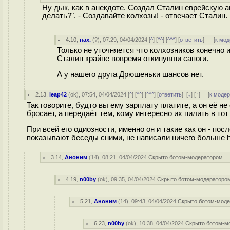
Ну дык, как в анекдоте. Создал Сталин еврейскую а
делать?". - Создавайте колхозы! - отвечает Сталин.
4.10
,
нах.
(
?
), 07:29, 04/04/2024 [
^
] [
^^
] [
^^^
] [
ответить
]
[
к мод
Только не уточняется что колхозников конечно 
Сталин крайне вовремя откинувши сапоги.
А у нашего друга Дрюшеньки шансов нет.
2.13
,
leap42
(
ok
), 07:54, 04/04/2024 [
^
] [
^^
] [
^^^
] [
ответить
]
[
↓
] [
↑
] [
к моде
Так говорите, будто вы ему зарплату платите, а он её н
бросает, а передаёт тем, кому интересно их пилить в тот
При всей его одиозности, именно он и такие как он - по
показывают беседы сними, не написали ничего больше he
3.14
,
Аноним
(
14
), 08:21, 04/04/2024
Скрыто ботом-модератором
4.19
,
n00by
(
ok
), 09:35, 04/04/2024
Скрыто ботом-модераторо
5.21
,
Аноним
(
14
), 09:43, 04/04/2024
Скрыто ботом-мод
6.23
,
n00by
(
ok
), 10:38, 04/04/2024
Скрыто ботом-м