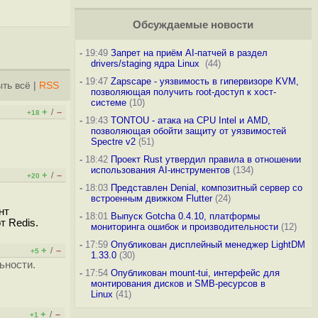
Обсуждаемые новости
-
19:49
Запрет на приём AI-патчей в раздел
drivers/staging ядра Linux
(44)
-
19:47
Zapscape - уязвимость в гипервизоре KVM,
ть всё
|
RSS
позволяющая получить root-доступ к хост-
системе
(10)
+
–
/
+18
-
19:43
TONTOU - атака на CPU Intel и AMD,
позволяющая обойти защиту от уязвимостей
Spectre v2
(51)
-
18:42
Проект Rust утвердил правила в отношении
использования AI-инструментов
(134)
+
–
/
+20
-
18:03
Представлен Denial, композитный сервер со
встроенным движком Flutter
(24)
нт
-
18:01
Выпуск Gotcha 0.4.10, платформы
т Redis.
мониторинга ошибок и производительности
(12)
-
17:59
Опубликован дисплейный менеджер LightDM
+
–
/
+5
1.33.0
(30)
ьности.
-
17:54
Опубликован mount-tui, интерфейс для
монтирования дисков и SMB-ресурсов в
Linux
(41)
+
–
/
+1