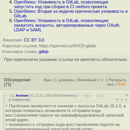
OpenNews: Уязвимость в GitLab, позволяющая
запустить код при сборке в CI любого проекта
OpenNews: Вторая за неделю критическая уязвимость в
GitLab
OpenNews: Уязвимость в GitLab, позволяющая
захватить аккаунты, авторизированные через OAuth,
LDAP и SAML
Лицензия:
CC BY 3.0
Короткая ссылка: https://opennet.ru/60425-gitlab
Ключевые слова:
gitlab
При перепечатке указание ссылки на opennet.ru обязательно
Обсуждение
Ajax
|
1 уровень
|
Линейный
|
+/-
|
Раскрыть
(71)
всё
|
RSS
+3
1.1
,
Аноним
(
1
), 11:31, 12/01/2024 [
ответить
] [
﹢﹢﹢
] [
· · ·
]
[
↓
]
+
–
[
к модератору
]
/
> Проблема проявляется начиная с выпуска GitLab 16.1.0, в
котором появилась возможность отправки кода
восстановления пароля на неверифицированный запасной
email-адрес.
> возможность отправки кода восстановления пароля на
неверифицированный запасной email-адрес.