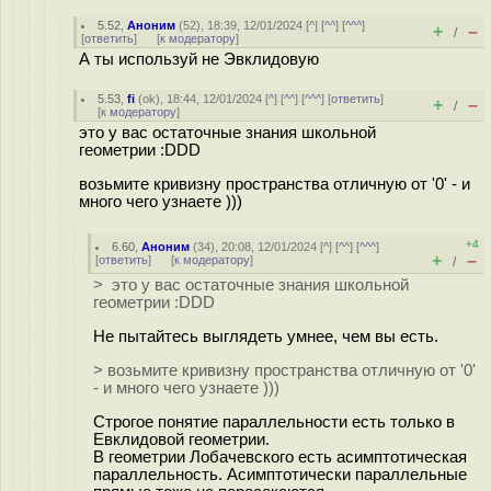
5.52
,
Аноним
(
52
), 18:39, 12/01/2024 [
^
] [
^^
] [
^^^
]
+
–
/
[
ответить
]
[
к модератору
]
А ты используй не Эвклидовую
5.53
,
fi
(
ok
), 18:44, 12/01/2024 [
^
] [
^^
] [
^^^
] [
ответить
]
+
–
/
[
к модератору
]
это у вас остаточные знания школьной
геометрии :DDD
возьмите кривизну пространства отличную от '0' - и
много чего узнаете )))
+4
6.60
,
Аноним
(
34
), 20:08, 12/01/2024 [
^
] [
^^
] [
^^^
]
+
–
[
ответить
]
[
к модератору
]
/
> это у вас остаточные знания школьной
геометрии :DDD
Не пытайтесь выглядеть умнее, чем вы есть.
> возьмите кривизну пространства отличную от '0'
- и много чего узнаете )))
Строгое понятие параллельности есть только в
Евклидовой геометрии.
В геометрии Лобачевского есть асимптотическая
параллельность. Асимптотически параллельные