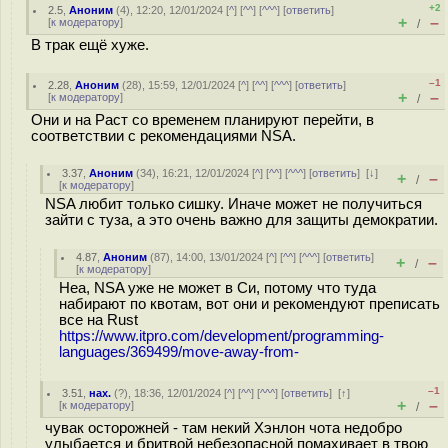
+2
2.5
,
Аноним
(
4
), 12:20, 12/01/2024 [
^
] [
^^
] [
^^^
] [
ответить
]
+
–
[
к модератору
]
/
В трак ещё хуже.
–1
2.28
,
Аноним
(
28
), 15:59, 12/01/2024 [
^
] [
^^
] [
^^^
] [
ответить
]
+
–
[
к модератору
]
/
Они и на Раст со временем планируют перейти, в
соответствии с рекомендациями NSA.
3.37
,
Аноним
(
34
), 16:21, 12/01/2024 [
^
] [
^^
] [
^^^
] [
ответить
]
[
↓
]
+
–
/
[
к модератору
]
NSA любит только сишку. Иначе может не получиться
зайти с туза, а это очень важно для защиты демократии.
4.87
,
Аноним
(
87
), 14:00, 13/01/2024 [
^
] [
^^
] [
^^^
] [
ответить
]
+
–
/
[
к модератору
]
Неа, NSA уже не может в Си, потому что туда
набирают по квотам, вот они и рекомендуют преписать
все на Rust
https://www.itpro.com/development/programming-
languages/369499/move-away-from-
–1
3.51
,
нах.
(
?
), 18:36, 12/01/2024 [
^
] [
^^
] [
^^^
] [
ответить
]
[
↑
]
+
–
[
к модератору
]
/
чувак осторожней - там некий Хэнлон чота недобро
улыбается и бритвой небезопасной помахивает в твою