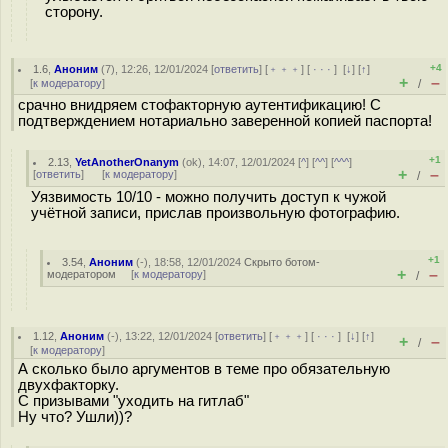
сторону.
+4
1.6
,
Аноним
(
7
), 12:26, 12/01/2024 [
ответить
] [
﹢﹢﹢
] [
· · ·
]
[
↓
] [
↑
]
+
–
[
к модератору
]
/
срачно внидряем стофакторную аутентификацию! С
подтверждением нотариально заверенной копией паспорта!
+1
2.13
,
YetAnotherOnanym
(
ok
), 14:07, 12/01/2024 [
^
] [
^^
] [
^^^
]
+
–
[
ответить
]
[
к модератору
]
/
Уязвимость 10/10 - можно получить доступ к чужой
учётной записи, прислав произвольную фотографию.
+1
3.54
,
Аноним
(
-
), 18:58, 12/01/2024
Скрыто ботом-
+
–
модератором
[
к модератору
]
/
1.12
,
Аноним
(
-
), 13:22, 12/01/2024 [
ответить
] [
﹢﹢﹢
] [
· · ·
]
[
↓
] [
↑
]
+
–
/
[
к модератору
]
А сколько было аргументов в теме про обязательную
двухфакторку.
С призывами "уходить на гитлаб"
Ну что? Ушли))?