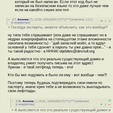
который не был написан. Если этот код был не
написан на безопасном языке то это даже лучше чем
если на какойто сишке или пхп
2.7
,
Аноним
(
7
), 12:29, 12/01/2024 [
^
] [
^^
] [
^^^
] [
ответить
]
[
↓
] [
↑
]
+
–
/
[
к модератору
]
> Господа эксперты, можете объяснить: как это вообще?
ну типа тебя спрашивают (или даже не спрашивают но в
недрах юзерпрофайла на стопиццотом этаже вложенности
закопана возможность) - "дай запасной мэйл, а то вдруг
основной у тебя сдохнет а пароль ты уже давно прое..." - и
ты такой радостно - а НННА! otjebites@devnull.org
А выясняется что это реально существующий домен и
владелец умеет получать письма на этот адрес!
Хренак - и твой летфпад теперь - его!
Кто бы мог подумать и было ли ему - вот вообще - чем?!
Поэтому теперь будешь подтверждать свои емели по
паспорту, иначе хрен тебе а не возможность выкладывать
свои лефтпады.
+5
3.58
,
Аноним
(
-
), 20:01, 12/01/2024 [
^
] [
^^
] [
^^^
] [
ответить
]
+
–
[
к модератору
]
/
> А выясняется что это реально существующий домен и