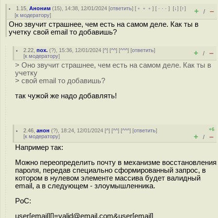
1.15
,
Аноним
(
15
), 14:38, 12/01/2024 [
ответить
] [
﹢﹢﹢
] [
· · ·
]
[
↓
] [
↑
]
+
–
/
[
к модератору
]
Оно звучит страшнее, чем есть на самом деле. Как ты в
учетку свой email то добавишь?
2.22
,
пох.
(
?
), 15:36, 12/01/2024 [
^
] [
^^
] [
^^^
] [
ответить
]
+
–
/
[
к модератору
]
> Оно звучит страшнее, чем есть на самом деле. Как ты в
учетку
> свой email то добавишь?
так чужой же надо добавлять!
+6
2.46
,
анон
(
?
), 18:24, 12/01/2024 [
^
] [
^^
] [
^^^
] [
ответить
]
+
–
[
к модератору
]
/
Например так:
Можно переопределить почту в механизме восстановления
пароля, передав специально сформированный запрос, в
котором в нулевом элементе массива будет валидный
email, а в следующем - злоумышленника.
PoC:
user[email][]=valid@email.com&user[email]