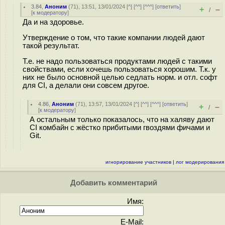
3.84
,
Аноним
(
71
), 13:51, 13/01/2024 [
^
] [
^^
] [
^^^
] [
ответить
]
+
–
/
[
к модератору
]
Да и на здоровье.
Утверждение о том, что такие компании людей дают
такой результат.
Т.е. не надо пользоваться продуктами людей с такими
свойствами, если хочешь пользоваться хорошим. Т.к. у
них не было основной целью седлать норм. и отл. софт
для CI, а делали они совсем другое.
4.86
,
Аноним
(
71
), 13:57, 13/01/2024 [
^
] [
^^
] [
^^^
] [
ответить
]
+
–
/
[
к модератору
]
А остальным только показалось, что на халяву дают
CI комбайн с жёстко прибитыми гвоздями фичами и
Git.
игнорирование участников
|
лог модерирования
Добавить комментарий
Имя:
E-Mail: