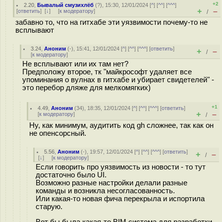
+2
2.20
,
Бывалый смузихлёб
(
?
), 15:30, 12/01/2024 [
^
] [
^^
] [
^^^
]
+
–
[
ответить
]
[
↓
] [
к модератору
]
/
забавно то, что на гитхабе эти уязвимости почему-то не
всплывают
3.24
,
Аноним
(
-
), 15:41, 12/01/2024 [
^
] [
^^
] [
^^^
] [
ответить
]
+
–
/
[
к модератору
]
Не всплывают или их там нет?
Предположу второе, тк "майкрософт удаляет все
упоминания о вулнах в гитхабе и убирает свидетелей" -
это перебор дляже для мелкомягких)
+1
4.49
,
Аноним
(
34
), 18:35, 12/01/2024 [
^
] [
^^
] [
^^^
] [
ответить
]
+
–
[
к модератору
]
/
Ну, как минимум, аудитить код gh сложнее, так как он
не опенсорсный.
5.56
,
Аноним
(
-
), 19:57, 12/01/2024 [
^
] [
^^
] [
^^^
] [
ответить
]
+
–
/
[
↓
] [
к модератору
]
Если говорить про уязвимость из новости - то тут
достаточно было UI.
Возможно разные настройки делали разные
команды и возникла несогласованность.
Или какая-то новая фича перекрыла и испортила
старую.
Вот бы была какая-то BIM система для разработки,