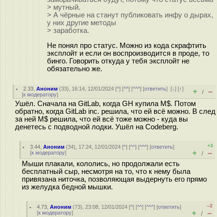
> мутный.
> А чёрные на станут публиковать инфу о дырах,
у них другие методы
> заработка.
Не понял про статус. Можно из кода скрафтить
эксплойт и если он воспроизводится в проде, то
бинго. Говорить откуда у тебя эксплойт не
обязательно же.
2.33
,
Аноним
(
33
), 16:14, 12/01/2024 [
^
] [
^^
] [
^^^
] [
ответить
]
[
↓
] [
↑
]
+
–
/
[
к модератору
]
Ушёл. Сначала на GitLab, когда GH купила M$. Потом
обратно, когда GitLab inc. решила, что ей всё можно. В след
за ней M$ решила, что ей всё тоже можно - куда вы
денетесь с подводной лодки. Ушёл на Codeberg.
+3
3.44
,
Аноним
(
34
), 17:24, 12/01/2024 [
^
] [
^^
] [
^^^
] [
ответить
]
+
–
[
к модератору
]
/
Мыши плакали, кололись, но продолжали есть
бесплатный сыр, несмотря на то, что к нему была
привязана ниточка, позволяющая выдернуть его прямо
из желудка бедной мышки.
–2
4.73
,
Аноним
(
73
), 23:08, 12/01/2024 [
^
] [
^^
] [
^^^
] [
ответить
]
+
–
[
к модератору
]
/