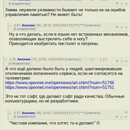
+
–
[
к модератору
]
/
Хммм, неужели уязвимости бывают не только из-за ошибок
управления памятью? Не может быть!
2.47
,
Аноним
(
34
), 18:33, 12/01/2024 [
^
] [
^^
] [
^^^
] [
ответить
]
+
–
/
[
к модератору
]
Ну а что делать, если в языке нет встроенных механизмов,
позволяющих выстрелить себе в ногу?
Приходится изобретать пистолет и патроны.
1.72
,
Аноним
(
71
), 23:02, 12/01/2024 [
ответить
] [
﹢﹢﹢
] [
· · ·
]
[
↑
]
+
–
/
[
к модератору
]
А что ещё должно было быть у людей, шантажировавших
отключением оплаченного сервиса, если не согласятся на
телеметрию:
https://www.opennet.me/opennews/art.shtml?num=51746
https://www.opennet.me/opennews/art.shtml?num=51751
Это не тот софт, где делают софт ради качества. Обычные
конъюктурщики, но не разработчики.
+1
2.77
,
Аноним
(
34
), 02:02, 13/01/2024 [
^
] [
^^
] [
^^^
] [
ответить
]
+
–
[
к модератору
]
/
"Частная компания, что хотят, то и делают" ©