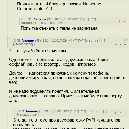
Пойди платный браузер поюзай, Netscape
Communicator 4.0.
5.91
,
Аноним
(
34
), 16:13, 13/01/2024 [
^
] [
^^
] [
^^^
]
+
–
/
[
ответить
]
[
к модератору
]
Попытка съехать с темы не засчитана.
+2
2.48
,
Аноним
(
45
), 18:34, 12/01/2024 [
^
] [
^^
] [
^^^
] [
ответить
]
[
↑
]
+
–
[
к модератору
]
/
Ты не путай тёплое с мягким.
Одно дело — обязательная двухфакторка. Через
оффлайновые генераторы кодов, например.
Другое — идиотская привязка к номеру телефона,
деанонимизирующая, но не защищающая абсолютно ни от
чего.
И не надо подменять понятия. Обязательная
двухфакторка — хорошо. Привязка к мобиле и паспорту —
зло.
3.59
,
Аноним
(
-
), 20:07, 12/01/2024 [
^
] [
^^
] [
^^^
] [
ответить
]
[
↓
]
+
–
/
[
к модератору
]
Это да, но в теме про двухфакторку PyPI куча анонов
порвались.