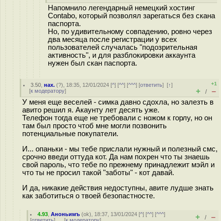
Напомнило легендарный немецкий хостинг
Contabo, который позволял зарегаться без скана
паспорта.
Но, по удивительному совпадению, ровно через
два месяца после регистрации у всех
пользователей случалась "подозрительная
активность", и для разблокировки аккаунта
нужен был скан паспорта.
+1
3.50
,
нах.
(
?
), 18:35, 12/01/2024 [
^
] [
^^
] [
^^^
] [
ответить
]
[
↑
]
+
–
[
к модератору
]
/
У меня еще веселей - симка давно сдохла, но залезть в
авито решил я. Акаунту лет десять уже.
Телефон тогда еще не требовали с ножом к горлу, но он
там был просто чтоб мне могли позвонить
потенциальные покупатели.
И... опаньки - мы тебе прислали нужный и полезный смс,
срочно введи оттуда кот. Да нам похрен что ты знаешь
свой пароль, что тебе по прежнему принадлежит мэйл и
что ты не просил такой "заботы" - кот давай.
И да, никакие действия недоступны, авите лудше знать
как заботиться о твоей безопастносте.
4.93
,
Аноньимъ
(
ok
), 18:37, 13/01/2024 [
^
] [
^^
] [
^^^
]
+
–
/
[
ответить
]
[
к модератору
]