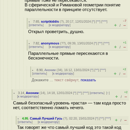
прямые тоже не пересекаются.
В сферической и Римановой геометрии понятие
параллельности в принципе отсутствует.
–7
7.65
,
scriptkiddis
(
?
), 20:17, 12/01/2024 [
^
] [
^^
] [
^^^
]
+
–
[
ответить
]
[
к модератору
]
/
Открыл проветрить, душно.
+1
7.82
,
anonymous
(
??
), 09:39, 13/01/2024 [
^
] [
^^
] [
^^^
]
+
–
[
ответить
]
[
к модератору
]
/
Параллельные прямые пересекаются в
бесконечности.
+2
8.90
,
Аноним
(
34
), 16:12, 13/01/2024 [
^
] [
^^
] [
^^^
]
+
–
[
ответить
]
[
к модератору
]
/
Докажите ...
текст свёрнут,
показать
+2
3.14
,
Аноним
(
14
), 14:18, 12/01/2024 [
^
] [
^^
] [
^^^
] [
ответить
]
[
↑
]
+
–
[
к модератору
]
/
Самый безопасный уровень «раста» — там кода просто
нет, соответственно ломать нечего.
4.95
,
Самый Лучший Гусь
(
?
), 02:20, 15/01/2024 [
^
] [
^^
] [
^^^
]
+
–
/
[
ответить
]
[
к модератору
]
Так говорят же что самый лучший код это такой код