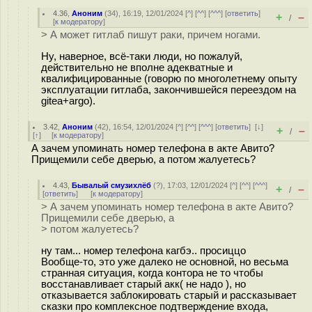
4.36
,
Аноним
(
34
), 16:19, 12/01/2024 [
^
] [
^^
] [
^^^
] [
ответить
]
+
–
/
[
к модератору
]
> А может гитлаб пишут раки, причем ногами.
Ну, наверное, всё-таки люди, но пожалуй,
действительно не вполне адекватные и
квалифицированные (говорю по многолетнему опыту
эксплуатации гитлаба, закончившейся переездом на
gitea+argo).
3.42
,
Аноним
(
42
), 16:54, 12/01/2024 [
^
] [
^^
] [
^^^
] [
ответить
]
[
↓
]
+
–
/
[
↑
] [
к модератору
]
А зачем упоминать номер телефона в акте Авито?
Прищемили себе дверью, а потом жалуетесь?
4.43
,
Бывалый смузихлёб
(
?
), 17:03, 12/01/2024 [
^
] [
^^
] [
^^^
]
+
–
/
[
ответить
]
[
к модератору
]
> А зачем упоминать номер телефона в акте Авито?
Прищемили себе дверью, а
> потом жалуетесь?
ну там... номер телефона кагбэ.. просиццо
Вообще-то, это уже далеко не основной, но весьма
странная ситуация, когда контора не то чтобы
восстанавливает старый акк( не надо ), но
отказывается заблокировать старый и рассказывает
сказки про комплексное подтверждение входа,