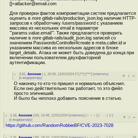
[]=attacker@email.com
Для проверки фактов компрометации систем предлагается
оценить в логе gitlab-rails/production_json.log наличие HTTP-
запросов к обработчику /users/password с указанием
массива из нескольких email в параметре
"'params.value.email'". Также предлагается проверить
наличие в логе gitlab-rails/audit_json.log записей со
значением PasswordsController#create в meta.caller.id и
указанием массива из нескольких адресов в блоке
target_details. Атака не может быть доведена до конца при
включении пользователем двухфакторной
аутентификации.
3.61
,
Аноним
(
-
), 20:09, 12/01/2024 [
^
] [
^^
] [
^^^
] [
ответить
]
+
–
/
[
к модератору
]
О наконец-то кто-то пришел и нормально объяснил.
Если оно действительно так работает, то это фейл
просто эпичнеший.
И было бы неплохо добавить пояснение в статью.
1.16
,
Аноним
(
16
), 14:48, 12/01/2024 [
ответить
] [
﹢﹢﹢
] [
· · ·
]
[
↑
]
+
–
/
[
к модератору
]
https://github.com/RandomRobbieBF/CVE-2023-7028
+2
1.31
,
Аноним
(
28
), 16:10, 12/01/2024 [
ответить
] [
﹢﹢﹢
] [
· · ·
]
[
↓
]