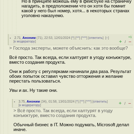
Но в принципе можешь ему в фейсбуке на страничку
нагадить, в предположении что он хотя бы помнит
какой у него был номер, хотя... в некоторых странах
уголовно наказуемо.
+1
2.71
,
Аноним
(
71
), 22:53, 12/01/2024 [
^
] [
^^
] [
^^^
] [
ответить
]
[
↑
]
+
–
[
к модератору
]
/
> Господа эксперты, можете объяснить: как это вообще?
Всё просто. Так всегда, если халтурят в угоду конъюктуре,
вместо создания продукта.
Они ж работу с регулярками начинали два раза. Результат
обоих попыток оставил чувство отторжения и желание
перестать пользоваться.
Увы и ах. Ну такие они.
3.75
,
Аноним
(
34
), 01:58, 13/01/2024 [
^
] [
^^
] [
^^^
] [
ответить
]
+
–
/
[
к модератору
]
> Всё просто. Так всегда, если халтурят в угоду
конъюктуре, вместо создания продукта.
Обычный бизнес в IT. Можно подумать, Microsoft делал
иначе.