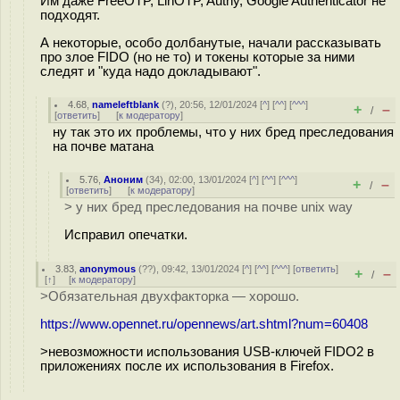
Им даже FreeOTP, LinOTP, Authy, Google Authenticator не
подходят.
А некоторые, особо долбанутые, начали рассказывать
про злое FIDO (но не то) и токены которые за ними
следят и "куда надо докладывают".
4.68
,
nameleftblank
(
?
), 20:56, 12/01/2024 [
^
] [
^^
] [
^^^
]
+
–
/
[
ответить
]
[
к модератору
]
ну так это их проблемы, что у них бред преследования
на почве матана
5.76
,
Аноним
(
34
), 02:00, 13/01/2024 [
^
] [
^^
] [
^^^
]
+
–
/
[
ответить
]
[
к модератору
]
> у них бред преследования на почве unix way
Исправил опечатки.
3.83
,
anonymous
(
??
), 09:42, 13/01/2024 [
^
] [
^^
] [
^^^
] [
ответить
]
+
–
/
[
↑
] [
к модератору
]
>Обязательная двухфакторка — хорошо.
https://www.opennet.ru/opennews/art.shtml?num=60408
>невозможности использования USB-ключей FIDO2 в
приложениях после их использования в Firefox.