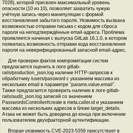
7028), которой присвоен максимальный уровень
опасности (10 из 10), позволяет захватить чужую
учётную запись через манипуляции с формой
восстановления забытого пароля. Уязвимость вызвана
возможностью отправки письма с кодом для сброса
пароля на неподтверждённые email-адреса. Проблема
проявляется начиная с выпуска GitLab 16.1.0, в котором
появилась возможность отправки кода восстановления
пароля на неверифицированный запасной email-адрес.
Для проверки фактов компрометации систем
предлагается оценить в логе gitlab-
rails/production_json.log наличие HTTP-запросов к
обработчику /users/password с указанием массива из
нескольких email в параметре "params.value.email".
Также предлагается проверить наличие в логе gitlab-
rails/audit_json.log записей со значением
PasswordsController#create в meta.caller.id и указанием
массива из нескольких адресов в блоке target_details.
Атака не может быть доведена до конца при включении
пользователем двухфакторной аутентификации.
Вторая уязвимость CVE-2023-5356 присутствует в