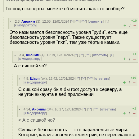
Господа эксперты, можете объяснить: как это вообще?
+10
2.3
,
Аноним
(
3
), 12:06, 12/01/2024 [
^
] [
^^
] [
^^^
] [
ответить
]
[
↓
]
+
–
[
к модератору
]
/
Это называется безопасность уровня "руби", есть ещё
безопасность уровня "перл". Также существует
безопасность уровня "пхп", там уже тёртые камаки.
+1
3.4
,
Аноним
(
4
), 12:19, 12/01/2024 [
^
] [
^^
] [
^^^
] [
ответить
]
[
↓
]
+
–
[
к модератору
]
/
А с сишкой чо?
+10
4.8
,
Шарп
(
ok
), 12:42, 12/01/2024 [
^
] [
^^
] [
^^^
] [
ответить
]
+
–
[
к модератору
]
/
С сишкой сразу был бы root доступ к серверу, а
не угон аккаунта в веб приложении.
+1
4.34
,
Аноним
(
34
), 16:17, 12/01/2024 [
^
] [
^^
] [
^^^
] [
ответить
]
+
–
[
к модератору
]
/
> А с сишкой чо?
Сишка и безопасность — это параллельные миры.
Которые, как мы знаем из геометрии, не пересекаются.