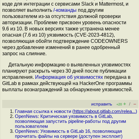
коде для интеграции с сервисами Slack и Mattermost, и
позволяет выполнить
/-команды
под другим
пользователем из-за отсутствия должной проверки
авторизации. Проблеме присвоен уровень опасности
9.6 из 10. В новых версиях также устранена менее
опасная (7.6 из 10) уязвимость (CVE-2023-4812),
позволяющая обойти подтверждение CODEOWNERS
через добавление изменений в ранее одобренный
запрос на слияние.
Детальную информацию о выявленных уязвимостях
планируют раскрыть через 30 дней после публикации
исправления.
Информация
об уязвимостях
передана в
GitLab в рамках действующей на HackerOne программы
выплаты вознаграждений за обнаружение уязвимостей.
+
–
исправить
/
+20
Главная ссылка к новости (
https://about.gitlab.com/relea...
)
OpenNews: Критическая уязвимость в GitLab,
позволяющая запустить pipeline-работы под другим
пользователем
OpenNews: Уязвимость в GitLab 16, позволяющая
прочитать файлы на сервере (доступен эксплоит)