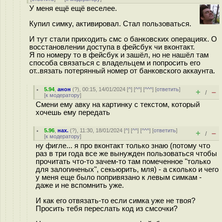
У меня ещё ещё веселее.
Купил симку, активировал. Стал пользоваться.
И тут стали приходить смс о банковских операциях. О
восстановлении доступа в фейсбук чи вконтакт.
Я по номеру то в фейсбук и зашёл, но не нашёл там
способа связаться с владельцем и попросить его
от..вязать потерянный номер от банковского аккаунта.
5.94
,
анон
(
?
), 00:15, 14/01/2024 [
^
] [
^^
] [
^^^
] [
ответить
]
+
–
/
[
к модератору
]
Смени ему авку на картинку с текстом, который
хочешь ему передать
5.96
,
нах.
(
?
), 11:30, 18/01/2024 [
^
] [
^^
] [
^^^
] [
ответить
]
+
–
/
[
к модератору
]
ну фигле... я про вконтакт только знаю (потому что
раз в три года все же вынужден пользоваться чтобы
прочитать что-то зачем-то там помеченное "только
для залогиненых", секьюрить, мля) - а сколько и чего
у меня еще было попривязано к левым симкам -
даже и не вспомнить уже.
И как его отвязать-то если симка уже не твоя?
Просить тебя переслать код из смсочки?