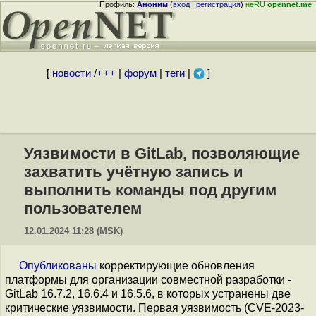
Профиль:
Аноним
(
вход
|
регистрация
)
неRU
opennet.me
[
новости
/
+++
|
форум
|
теги
|
]
Уязвимости в GitLab, позволяющие
захватить учётную запись и
выполнить команды под другим
пользователем
12.01.2024 11:28 (MSK)
Опубликованы
корректирующие обновления
платформы для организации совместной разработки -
GitLab 16.7.2, 16.6.4 и 16.5.6, в которых устранены две
критические уязвимости. Первая уязвимость (CVE-2023-