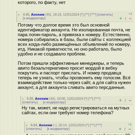
которого, по факту, нет
+1
4.45
,
Аноним
(
45
), 18:19, 12/01/2024 [
^
] [
^^
] [
^^^
] [
ответить
]
+
–
[
к модератору
]
/
Потому что долгое время это был основной
идентификатор аккаунта. Не изолированная почта, не
пара логин-пароль, а привязка к номеру. Естественно,
номера собирались в базы, были сайты с коллекцией
всех когда-либо размещённых объявлений по номеру,
итд. Никакой приватности, но оно работало, было
удобно и не создавало проблем.
Потом пришли эффективные менеджеры, и теперь
авито безальтернативно просит мордой в вебку
покрутить и паспорт прислать. И номер продавца
теперь не узнать, чтобы прозвонить ему голосом. Всё
взаимодействие только через сайт, а для сайта нужен
аккаунт, а для аккаунта сливать авито персданные.
5.55
,
Аноним
(
42
), 19:06, 12/01/2024 [
^
] [
^^
] [
^^^
]
+
–
/
[
ответить
]
[
к модератору
]
Ну так, может, не надо регистрироваться на мутных
сайтах, если они требуют номер телефона?
+1
6.64
,
Аноним
(
-
), 20:14, 12/01/2024 [
^
] [
^^
] [
^^^
]
+
–
[
ответить
]
[
к модератору
]
/