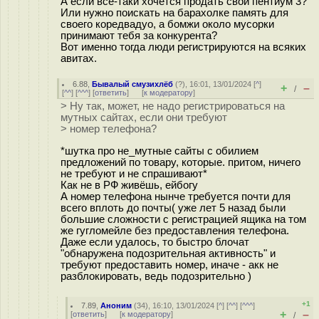
А если все-таки хочется продать свой пентиум 3?
Или нужно поискать на барахолке память для
своего коредвадуо, а бомжи около мусорки
принимают тебя за конкурента?
Вот именно тогда люди регистрируются на всяких
авитах.
6.88
,
Бывалый смузихлёб
(
?
), 16:01, 13/01/2024 [
^
]
+
–
/
[
^^
] [
^^^
] [
ответить
]
[
к модератору
]
> Ну так, может, не надо регистрироваться на
мутных сайтах, если они требуют
> номер телефона?
*шутка про не_мутные сайты с обилием
предложений по товару, которые. притом, ничего
не требуют и не спрашивают*
Как не в РФ живёшь, ейбогу
А номер телефона нынче требуется почти для
всего вплоть до почты( уже лет 5 назад были
большие сложности с регистрацией ящика на том
же гугломейле без предоставления телефона.
Даже если удалось, то быстро блочат
"обнаружена подозрительная активность" и
требуют предоставить номер, иначе - акк не
разблокировать, ведь подозрительно )
+1
7.89
,
Аноним
(
34
), 16:10, 13/01/2024 [
^
] [
^^
] [
^^^
]
+
–
[
ответить
]
[
к модератору
]
/