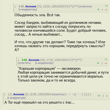
+2
4.85
,
Аноним
(
71
), 13:55, 13/01/2024 [
^
] [
^^
] [
^^^
] [
ответить
]
+
–
[
к модератору
]
/
Обыденность зла. Всё так.
Сосед бандюк, выбивающий из должников ночами,
может запросто зайти к соседу попросить по
человески кончившейся соли. Будет добрый человек,
сосед... А ночью выбивает...
И что, что другие так делают? Тоже так хочешь? Или
хочешь назвать это хорошим, передёрнуть смыслы?
А?
+1
5.92
,
Аноним
(
34
), 17:22, 13/01/2024 [
^
] [
^^
] [
^^^
]
+
–
[
ответить
]
[
к модератору
]
/
"Хорошая корпорация" — оксюморон.
Любая корпорация занимается добычей денег, и пути
к этой цели уж точно не ограничиваются моралью.
Только законом, да и то не всегда.
1.2
,
Аноним
(
2
), 12:05, 12/01/2024 [
ответить
] [
﹢﹢﹢
] [
· · ·
]
[
↓
] [
↑
]
+
–
/
[
к модератору
]
А Tor ещё перешёл на это рeшето с trac...