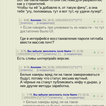
как у строителей.
Чтобы ты ей "а добавлю я, от такую фичу", а она
тебе "угу, поломаешь тут и вот тут, ну удачи лузер!".
6.62
,
Аноним
(
34
), 20:11, 12/01/2024 [
^
] [
^^
] [
^^^
]
+
–
/
[
ответить
]
[
к модератору
]
> Если говорить про уязвимость из новости - то тут
достаточно было UI.
Где в интерфейсе восстановления пароля гитлаба
ввести массив почт?
5.70
,
Вы забыли заполнить поле Name
(
?
), 21:05,
+
–
/
12/01/2024 [
^
] [
^^
] [
^^^
] [
ответить
]
[
↑
] [
к модератору
]
Есть сливы ынтерпрайз версии.
6.74
,
Аноним
(
34
), 01:56, 13/01/2024 [
^
] [
^^
] [
^^^
]
+
–
/
[
ответить
]
[
к модератору
]
Белые хакеры вряд ли на такое заморачиваться
будут, потому что статус весьма мутный.
А чёрные на станут публиковать инфу о дырах, у
них другие методы заработка.
7.78
,
Вы забыли заполнить поле Name
(
?
), 02:11,
+
–
/
13/01/2024 [
^
] [
^^
] [
^^^
] [
ответить
]
[
к модератору
]
> Белые хакеры вряд ли на такое
заморачиваться будут, потому что статус весьма