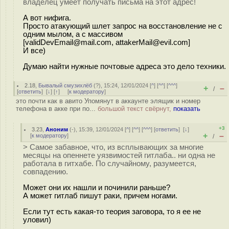
владелец умеет получать письма на этот адрес!
А вот нифига.
Просто атакующий шлет запрос на восстановление не с
одним мылом, а с массивом
[validDevEmail@mail.com, attakerMail@evil.com]
И все)
Думаю найти нужные почтовые адреса это дело техники.
2.18
,
Бывалый смузихлёб
(
?
), 15:24, 12/01/2024 [
^
] [
^^
] [
^^^
]
+
–
/
[
ответить
]
[
↓
] [
↑
] [
к модератору
]
это почти как в авито Упомянут в аккаунте элящик и номер
телефона в акке при по...
большой текст свёрнут,
показать
+3
3.23
,
Аноним
(
-
), 15:39, 12/01/2024 [
^
] [
^^
] [
^^^
] [
ответить
]
[
↓
]
+
–
[
к модератору
]
/
> Самое забавное, что, из всплывающих за многие
месяцы на опеннете уязвимостей гитлаба.. ни одна не
работала в гитхабе. По случайному, разумеется,
совпадению.
Может они их нашли и починили раньше?
А может гитлаб пишут раки, причем ногами.
Если тут есть какая-то теория заговора, то я ее не
уловил)