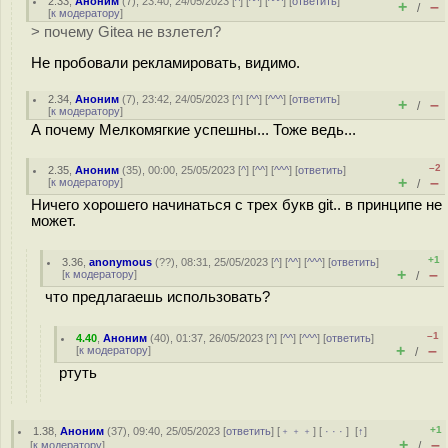
2.33
,
Аноним
(
7
), 23:40, 24/05/2023 [
^
] [
^^
] [
^^^
] [
ответить
]
+
–
/
[
к модератору
]
> почему Gitea не взлетел?
Не пробовали рекламировать, видимо.
2.34
,
Аноним
(
7
), 23:42, 24/05/2023 [
^
] [
^^
] [
^^^
] [
ответить
]
+
–
/
[
к модератору
]
А почему Мелкомягкие успешны... Тоже ведь...
–2
2.35
,
Аноним
(
35
), 00:00, 25/05/2023 [
^
] [
^^
] [
^^^
] [
ответить
]
+
–
[
к модератору
]
/
Ничего хорошего начинаться с трех букв git.. в принципе не
может.
+1
3.36
,
anonymous
(
??
), 08:31, 25/05/2023 [
^
] [
^^
] [
^^^
] [
ответить
]
+
–
[
к модератору
]
/
что предлагаешь использовать?
–1
4.40
,
Аноним
(
40
), 01:37, 26/05/2023 [
^
] [
^^
] [
^^^
] [
ответить
]
+
–
[
к модератору
]
/
ртуть
+1
1.38
,
Аноним
(
37
), 09:40, 25/05/2023 [
ответить
] [
﹢﹢﹢
] [
· · ·
]
[
↑
]
+
–
[
к модератору
]
/