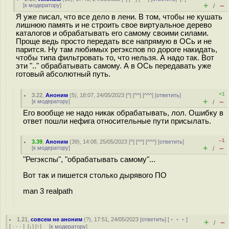
+
–
[
к модератору
]
/
Я уже писал, что все дело в лени. В том, чтобы не кушать
лишнюю память и не строить свое виртуальное дерево
каталогов и обрабатывать его самому своими силами.
Проще ведь просто передать все напрямую в ОСь и не
парится. Ну там любимых регэкспов по дороге накидать,
чтобы типа фильтровать то, что нельзя. А надо так. Вот
эти ".." обрабатывать самому. А в ОСь передавать уже
готовый абсолютный путь.
+1
3.22
,
Аноним
(
5
), 18:07, 24/05/2023 [
^
] [
^^
] [
^^^
] [
ответить
]
+
–
[
к модератору
]
/
Его вообще не надо никак обрабатывать, лол. Ошибку в
ответ пошли нефига относительные пути присылать.
–1
3.39
,
Аноним
(
39
), 14:08, 25/05/2023 [
^
] [
^^
] [
^^^
] [
ответить
]
+
–
[
к модератору
]
/
"Регэкспы", "обрабатывать самому"...
Вот так и пишется столько дырявого ПО
man 3 realpath
1.21
,
совсем не аноним
(
?
), 17:51, 24/05/2023 [
ответить
] [
﹢﹢﹢
]
+
–
/
[
· · ·
]
[
↓
] [
↑
] [
к модератору
]