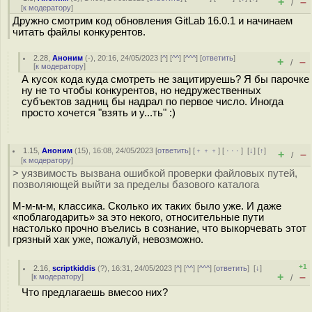
+
–
/
[
к модератору
]
Дружно смотрим код обновления GitLab 16.0.1 и начинаем
читать файлы конкурентов.
2.28
,
Аноним
(
-
), 20:16, 24/05/2023 [
^
] [
^^
] [
^^^
] [
ответить
]
+
–
/
[
к модератору
]
А кусок кода куда смотреть не зацитируешь? Я бы парочке
ну не то чтобы конкурентов, но недружественных
субъектов задниц бы надрал по первое число. Иногда
просто хочется "взять и у...ть" :)
1.15
,
Аноним
(
15
), 16:08, 24/05/2023 [
ответить
] [
﹢﹢﹢
] [
· · ·
]
[
↓
] [
↑
]
+
–
/
[
к модератору
]
> уязвимость вызвана ошибкой проверки файловых путей,
позволяющей выйти за пределы базового каталога
М-м-м-м, классика. Сколько их таких было уже. И даже
«поблагодарить» за это некого, относительные пути
настолько прочно въелись в сознание, что выкорчевать этот
грязный хак уже, пожалуй, невозможно.
+1
2.16
,
scriptkiddis
(
?
), 16:31, 24/05/2023 [
^
] [
^^
] [
^^^
] [
ответить
]
[
↓
]
+
–
[
к модератору
]
/
Что предлагаешь вмесоо них?