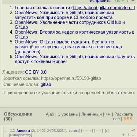
+
–
исправить
/
+10
Главная ссылка к новости (
https://about.gitlab.com/relea...
)
OpenNews: Уязвимость в GitLab, позволяющая
запустить код при сборке в CI любого проекта
OpenNews: Увольнение части сотрудников GitHub и
GitLab
OpenNews: Вторая за неделю критическая уязвимость в
GitLab
OpenNews: GitLab намерен удалять бесплатно
размещённые проекты, неактивные в течение года
(дополнено)
OpenNews: Уязвимость в GitLab, позволяющая получить
доступ к токенам Runner
Лицензия:
CC BY 3.0
Короткая ссылка: https://opennet.ru/59190-gitlab
Ключевые слова:
gitlab
При перепечатке указание ссылки на opennet.ru обязательно
Обсуждение
Ajax
|
1 уровень
|
Линейный
|
+/-
|
Раскрыть
(30)
всё
|
RSS
–2
1.2
,
Аноним
(
2
), 14:02, 24/05/2023 [
ответить
] [
﹢﹢﹢
] [
· · ·
]
[
↓
]
+
–
[
к модератору
]
/