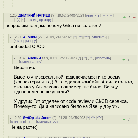
1.25
,
ДМИТРИЙ НАГИЕВ
(
?
), 19:52, 24/05/2023 [
ответить
] [
﹢﹢﹢
]
+
–
/
[
· · ·
]
[
↓
] [
↑
] [
к модератору
]
вопрос икзпердам: почему Gitea не взлетел?
2.27
,
Аноним
(
27
), 20:09, 24/05/2023 [
^
] [
^^
] [
^^^
] [
ответить
]
[
↓
]
+
–
/
[
к модератору
]
embedded CI/CD
3.37
,
Аноним
(
37
), 09:36, 25/05/2023 [
^
] [
^^
] [
^^^
] [
ответить
]
+
–
/
[
к модератору
]
Вероятно.
Вместо универсальной подключаемости ко всему
(коннекторы и т.д.) был сделан комбайн. А сил столько,
сколько у Атласиана, например, не было. Всюду
одновременно не успели?
У других Гит отделён от code review и CI/CD сервиса.
Почему-то. Да и написано было на Яве, у других.
2.29
,
Sw00p aka Jerom
(
?
), 21:28, 24/05/2023 [
^
] [
^^
] [
^^^
]
+
–
/
[
ответить
]
[
↑
] [
к модератору
]
Не на расте:)