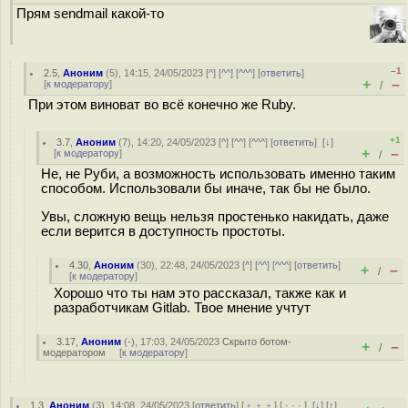
Прям sendmail какой-то
–1
2.5
,
Аноним
(
5
), 14:15, 24/05/2023 [
^
] [
^^
] [
^^^
] [
ответить
]
+
–
[
к модератору
]
/
При этом виноват во всё конечно же Ruby.
+1
3.7
,
Аноним
(
7
), 14:20, 24/05/2023 [
^
] [
^^
] [
^^^
] [
ответить
]
[
↓
]
+
–
[
к модератору
]
/
Не, не Руби, а возможность использовать именно таким
способом. Использовали бы иначе, так бы не было.
Увы, сложную вещь нельзя простенько накидать, даже
если верится в доступность простоты.
4.30
,
Аноним
(
30
), 22:48, 24/05/2023 [
^
] [
^^
] [
^^^
] [
ответить
]
+
–
/
[
к модератору
]
Хорошо что ты нам это рассказал, также как и
разработчикам Gitlab. Твое мнение учтут
3.17
,
Аноним
(
-
), 17:03, 24/05/2023
Скрыто ботом-
+
–
/
модератором
[
к модератору
]
1.3
,
Аноним
(
3
), 14:08, 24/05/2023 [
ответить
] [
﹢﹢﹢
] [
· · ·
]
[
↓
] [
↑
]