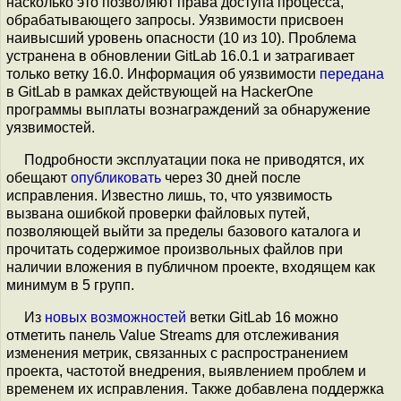
насколько это позволяют права доступа процесса,
обрабатывающего запросы. Уязвимости присвоен
наивысший уровень опасности (10 из 10). Проблема
устранена в обновлении GitLab 16.0.1 и затрагивает
только ветку 16.0. Информация об уязвимости
передана
в GitLab в рамках действующей на HackerOne
программы выплаты вознаграждений за обнаружение
уязвимостей.
Подробности эксплуатации пока не приводятся, их
обещают
опубликовать
через 30 дней после
исправления. Известно лишь, то, что уязвимость
вызвана ошибкой проверки файловых путей,
позволяющей выйти за пределы базового каталога и
прочитать содержимое произвольных файлов при
наличии вложения в публичном проекте, входящем как
минимум в 5 групп.
Из
новых возможностей
ветки GitLab 16 можно
отметить панель Value Streams для отслеживания
изменения метрик, связанных с распространением
проекта, частотой внедрения, выявлением проблем и
временем их исправления. Также добавлена поддержка