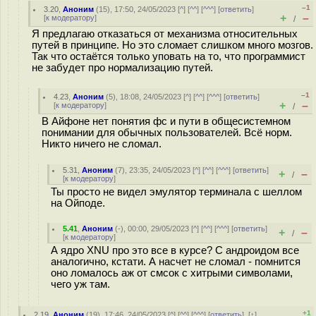
–1
3.20
,
Аноним
(
15
), 17:50, 24/05/2023 [
^
] [
^^
] [
^^^
] [
ответить
]
+
–
[
к модератору
]
/
Я предлагаю отказаться от механизма относительных
путей в принципе. Но это сломает слишком много мозгов.
Так что остаётся только уповать на то, что программист
не забудет про нормализацию путей.
–1
4.23
,
Аноним
(
5
), 18:08, 24/05/2023 [
^
] [
^^
] [
^^^
] [
ответить
]
+
–
[
к модератору
]
/
В Айфоне нет понятия фс и пути в общесистемном
понимании для обычных пользователей. Всё норм.
Никто ничего не сломал.
5.31
,
Аноним
(
7
), 23:35, 24/05/2023 [
^
] [
^^
] [
^^^
] [
ответить
]
+
–
/
[
к модератору
]
Ты просто не видел эмулятор терминала с шеллом
на Ойподе.
5.41
,
Аноним
(
-
), 00:00, 29/05/2023 [
^
] [
^^
] [
^^^
] [
ответить
]
+
–
/
[
к модератору
]
А ядро XNU про это все в курсе? С андроидом все
аналогично, кстати. А насчет не сломал - помнится
оно ломалось аж от смсок с хитрыми символами,
чего уж там.
+1
2.19
,
Аноним
(
19
), 17:46, 24/05/2023 [
^
] [
^^
] [
^^^
] [
ответить
]
[
↑
]