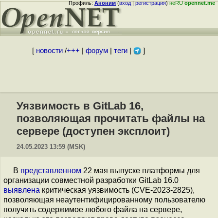
Профиль:
Аноним
(
вход
|
регистрация
)
неRU
opennet.me
[
новости
/
+++
|
форум
|
теги
|
]
Уязвимость в GitLab 16,
позволяющая прочитать файлы на
сервере (доступен эксплоит)
24.05.2023 13:59 (MSK)
В
представленном
22 мая выпуске платформы для
организации совместной разработки GitLab 16.0
выявлена
критическая уязвимость (CVE-2023-2825),
позволяющая неаутентифицированному пользователю
получить содержимое любого файла на сервере,