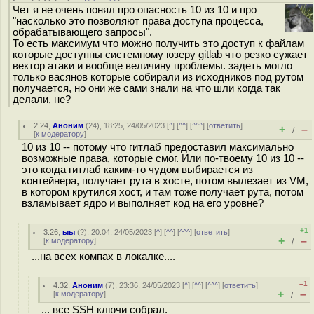
Чет я не очень понял про опасность 10 из 10 и про
"насколько это позволяют права доступа процесса,
обрабатывающего запросы".
То есть максимум что можно получить это доступ к файлам
которые доступны системному юзеру gitlab что резко сужает
вектор атаки и вообще величину проблемы. задеть могло
только васянов которые собирали из исходников под рутом
получается, но они же сами знали на что шли когда так
делали, не?
2.24
,
Аноним
(
24
), 18:25, 24/05/2023 [
^
] [
^^
] [
^^^
] [
ответить
]
+
–
/
[
к модератору
]
10 из 10 -- потому что гитлаб предоставил максимально
возможные права, которые смог. Или по-твоему 10 из 10 --
это когда гитлаб каким-то чудом выбирается из
контейнера, получает рута в хосте, потом вылезает из VM,
в котором крутился хост, и там тоже получает рута, потом
взламывает ядро и выполняет код на его уровне?
+1
3.26
,
ыы
(
?
), 20:04, 24/05/2023 [
^
] [
^^
] [
^^^
] [
ответить
]
+
–
[
к модератору
]
/
...на всех компах в локалке....
–1
4.32
,
Аноним
(
7
), 23:36, 24/05/2023 [
^
] [
^^
] [
^^^
] [
ответить
]
+
–
[
к модератору
]
/
... все SSH ключи собрал.