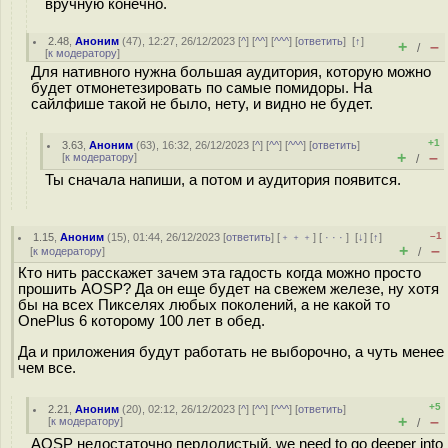
вручную конечно.
2.48
,
Аноним
(
47
), 12:27, 26/12/2023 [
^
] [
^^
] [
^^^
] [
ответить
]
[
↑
]
+
–
/
[
к модератору
]
Для нативного нужна большая аудитория, которую можно
будет отмонетезировать по самые помидоры. На
сайлфише такой не было, нету, и видно не будет.
+1
3.63
,
Аноним
(
63
), 16:32, 26/12/2023 [
^
] [
^^
] [
^^^
] [
ответить
]
+
–
[
к модератору
]
/
Ты сначала напиши, а потом и аудитория появится.
–1
1.15
,
Аноним
(
15
), 01:44, 26/12/2023 [
ответить
] [
﹢﹢﹢
] [
· · ·
]
[
↓
] [
↑
]
+
–
[
к модератору
]
/
Кто нить расскажет зачем эта гадость когда можно просто
прошить AOSP? Да он еще будет на свежем железе, ну хотя
бы на всех Пикселях любых поколений, а не какой то
OnePlus 6 которому 100 лет в обед.
Да и приложения будут работать не выборочно, а чуть менее
чем все.
+5
2.21
,
Аноним
(
20
), 02:12, 26/12/2023 [
^
] [
^^
] [
^^^
] [
ответить
]
+
–
[
к модератору
]
/
AOSP недостаточно пердолистый, we need to go deeper into