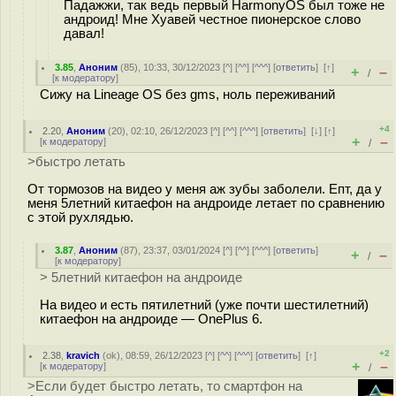
Падажжи, так ведь первый HarmonyOS был тоже не
андроид! Мне Хуавей честное пионерское слово
давал!
3.85
,
Аноним
(
85
), 10:33, 30/12/2023 [
^
] [
^^
] [
^^^
] [
ответить
]
[
↑
]
+
–
/
[
к модератору
]
Сижу на Lineage OS без gms, ноль переживаний
+4
2.20
,
Аноним
(
20
), 02:10, 26/12/2023 [
^
] [
^^
] [
^^^
] [
ответить
]
[
↓
] [
↑
]
+
–
[
к модератору
]
/
>быстро летать
От тормозов на видео у меня аж зубы заболели. Епт, да у
меня 5летний китаефон на андроиде летает по сравнению
с этой рухлядью.
3.87
,
Аноним
(
87
), 23:37, 03/01/2024 [
^
] [
^^
] [
^^^
] [
ответить
]
+
–
/
[
к модератору
]
> 5летний китаефон на андроиде
На видео и есть пятилетний (уже почти шестилетний)
китаефон на андроиде — OnePlus 6.
+2
2.38
,
kravich
(
ok
), 08:59, 26/12/2023 [
^
] [
^^
] [
^^^
] [
ответить
]
[
↑
]
+
–
[
к модератору
]
/
>Если будет быстро летать, то смартфон на