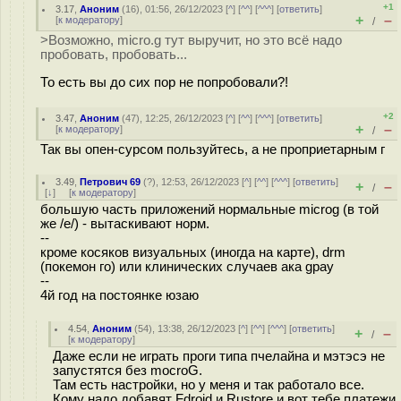
+1
3.17
,
Аноним
(
16
), 01:56, 26/12/2023 [
^
] [
^^
] [
^^^
] [
ответить
]
+
–
[
к модератору
]
/
>Возможно, micro.g тут выручит, но это всё надо
пробовать, пробовать...
То есть вы до сих пор не попробовали?!
+2
3.47
,
Аноним
(
47
), 12:25, 26/12/2023 [
^
] [
^^
] [
^^^
] [
ответить
]
+
–
[
к модератору
]
/
Так вы опен-сурсом пользуйтесь, а не проприетарным г
3.49
,
Петрович 69
(
?
), 12:53, 26/12/2023 [
^
] [
^^
] [
^^^
] [
ответить
]
+
–
/
[
↓
] [
к модератору
]
большую часть приложений нормальные microg (в той
же /e/) - вытаскивают норм.
--
кроме косяков визуальных (иногда на карте), drm
(покемон го) или клинических случаев ака gpay
--
4й год на постоянке юзаю
4.54
,
Аноним
(
54
), 13:38, 26/12/2023 [
^
] [
^^
] [
^^^
] [
ответить
]
+
–
/
[
к модератору
]
Даже если не играть проги типа пчелайна и мэтэсэ не
запустятся без mocroG.
Там есть настройки, но у меня и так работало все.
Кому надо добавят Fdroid и Rustore и вот тебе платежи