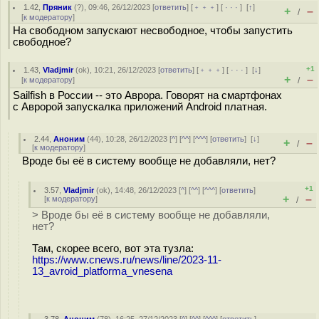
1.42
,
Пряник
(
?
), 09:46, 26/12/2023 [
ответить
] [
﹢﹢﹢
] [
· · ·
]
[
↑
]
+
–
/
[
к модератору
]
На свободном запускают несвободное, чтобы запустить
свободное?
+1
1.43
,
Vladjmir
(
ok
), 10:21, 26/12/2023 [
ответить
] [
﹢﹢﹢
] [
· · ·
]
[
↓
]
+
–
[
к модератору
]
/
Sailfish в России -- это Аврора. Говорят на смартфонах
с Авророй запускалка приложений Android платная.
2.44
,
Аноним
(
44
), 10:28, 26/12/2023 [
^
] [
^^
] [
^^^
] [
ответить
]
[
↓
]
+
–
/
[
к модератору
]
Вроде бы её в систему вообще не добавляли, нет?
+1
3.57
,
Vladjmir
(
ok
), 14:48, 26/12/2023 [
^
] [
^^
] [
^^^
] [
ответить
]
+
–
[
к модератору
]
/
> Вроде бы её в систему вообще не добавляли,
нет?
Там, скорее всего, вот эта тузла:
https://www.cnews.ru/news/line/2023-11-
13_avroid_platforma_vnesena