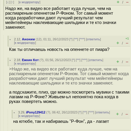
+
–
[
↓
] [
↑
] [
к модератору
]
/
Надо же, на видео все работает куда лучше, чем на
распиареным опеннетом Р-Фоном. Тот самый момент
когда разработчики дают лучший результат чем
мейнтейнеры наклеивающие шильдики и те кто значки
заменяют.
+1
2.12
,
Аноним
(
12
), 01:11, 26/12/2023 [
^
] [
^^
] [
^^^
] [
ответить
]
+
–
[
к модератору
]
/
Как ты отличаешь новость на опеннете от пиара?
2.18
,
Ежкин Кот
(
?
), 01:56, 26/12/2023 [
^
] [
^^
] [
^^^
] [
ответить
]
+
–
/
[
к модератору
]
>Надо же, на видео все работает куда лучше, чем на
распиареным опеннетом Р-Фоном. Тот самый момент когда
разработчики дают лучший результат чем мейнтейнеры
наклеивающие шильдики и те кто значки заменяют.
а подскажите, плиз, где можно посмотреть мувики с такими
лагами на Р-Фоне? Живьем-ьл непонятно пока когда в
руках повертеть можно.
3.29
,
iPony129412
(
?
), 06:42, 26/12/2023 [
^
] [
^^
] [
^^^
] [
ответить
]
+
–
/
[
к модератору
]
на ютюбе, так и набираешь "Р-Фон", да - лагает