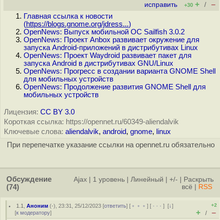
+
–
исправить
/
+30
Главная ссылка к новости
(
https://blogs.gnome.org/jdress...
)
OpenNews: Выпуск мобильной ОС Sailfish 3.0.2
OpenNews: Проект Anbox развивает окружение для
запуска Android-приложений в дистрибутивах Linux
OpenNews: Проект Waydroid развивает пакет для
запуска Android в дистрибутивах GNU/Linux
OpenNews: Прогресс в создании варианта GNOME Shell
для мобильных устройств
OpenNews: Продолжение развития GNOME Shell для
мобильных устройств
Лицензия:
CC BY 3.0
Короткая ссылка: https://opennet.ru/60349-aliendalvik
Ключевые слова:
aliendalvik
,
android
,
gnome
,
linux
При перепечатке указание ссылки на opennet.ru обязательно
Обсуждение
Ajax
|
1 уровень
|
Линейный
|
+/-
|
Раскрыть
(74)
всё
|
RSS
+2
1.1
,
Аноним
(
-
), 23:31, 25/12/2023 [
ответить
] [
﹢﹢﹢
] [
· · ·
]
[
↓
]
+
–
[
к модератору
]
/