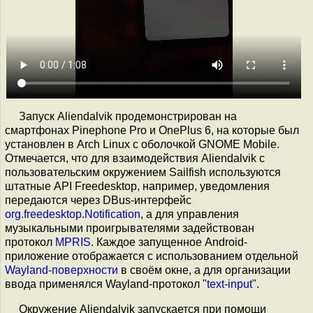
Запуск Aliendalvik продемонстрирован на
смартфонах Pinephone Pro и OnePlus 6, на которые был
установлен в Arch Linux с оболочкой GNOME Mobile.
Отмечается, что для взаимодействия Aliendalvik c
пользовательским окружением Sailfish используются
штатные API Freedesktop, например, уведомления
передаются через DBus-интерфейс
org.freedesktop.Notification
, а для управления
музыкальными проигрывателями задействован
протокол
MPRIS
. Каждое запущенное Android-
приложение отображается с использованием отдельной
Wayland-поверхности
в своём окне, а для организации
ввода применялся Wayland-протокол "
text-input
".
Окружение Aliendalvik запускается при помощи