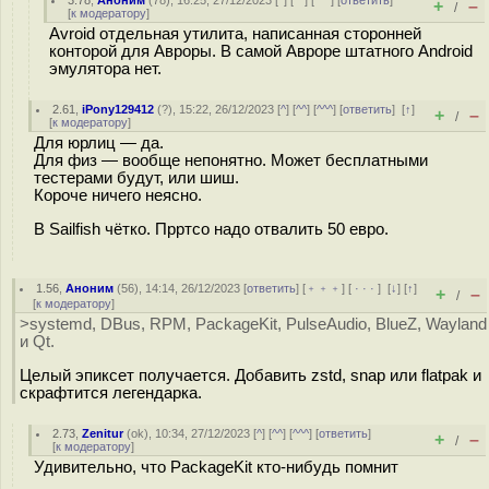
3.78
,
Аноним
(
78
), 16:25, 27/12/2023 [
^
] [
^^
] [
^^^
] [
ответить
]
+
–
/
[
к модератору
]
Avroid отдельная утилита, написанная сторонней
конторой для Авроры. В самой Авроре штатного Android
эмулятора нет.
2.61
,
iPony129412
(
?
), 15:22, 26/12/2023 [
^
] [
^^
] [
^^^
] [
ответить
]
[
↑
]
+
–
/
[
к модератору
]
Для юрлиц — да.
Для физ — вообще непонятно. Может бесплатными
тестерами будут, или шиш.
Короче ничего неясно.
В Sailfish чётко. Прртсо надо отвалить 50 евро.
1.56
,
Аноним
(
56
), 14:14, 26/12/2023 [
ответить
] [
﹢﹢﹢
] [
· · ·
]
[
↓
] [
↑
]
+
–
/
[
к модератору
]
>systemd, DBus, RPM, PackageKit, PulseAudio, BlueZ, Wayland
и Qt.
Целый эпиксет получается. Добавить zstd, snap или flatpak и
скрафтится легендарка.
2.73
,
Zenitur
(
ok
), 10:34, 27/12/2023 [
^
] [
^^
] [
^^^
] [
ответить
]
+
–
/
[
к модератору
]
Удивительно, что PackageKit кто-нибудь помнит