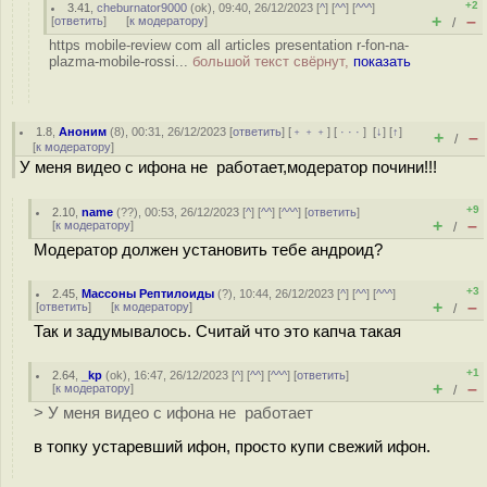
+2
3.41
,
cheburnator9000
(
ok
), 09:40, 26/12/2023 [
^
] [
^^
] [
^^^
]
+
–
[
ответить
]
[
к модератору
]
/
https mobile-review com all articles presentation r-fon-na-
plazma-mobile-rossi...
большой текст свёрнут,
показать
1.8
,
Аноним
(
8
), 00:31, 26/12/2023 [
ответить
] [
﹢﹢﹢
] [
· · ·
]
[
↓
] [
↑
]
+
–
/
[
к модератору
]
У меня видео с ифона не работает,модератор почини!!!
+9
2.10
,
name
(
??
), 00:53, 26/12/2023 [
^
] [
^^
] [
^^^
] [
ответить
]
+
–
[
к модератору
]
/
Модератор должен установить тебе андроид?
+3
2.45
,
Массоны Рептилоиды
(
?
), 10:44, 26/12/2023 [
^
] [
^^
] [
^^^
]
+
–
[
ответить
]
[
к модератору
]
/
Так и задумывалось. Считай что это капча такая
+1
2.64
,
_kp
(
ok
), 16:47, 26/12/2023 [
^
] [
^^
] [
^^^
] [
ответить
]
+
–
[
к модератору
]
/
> У меня видео с ифона не работает
в топку устаревший ифон, просто купи свежий ифон.