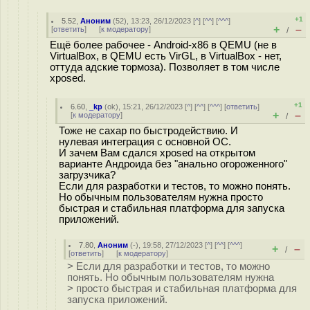
+1
5.52
,
Аноним
(
52
), 13:23, 26/12/2023 [
^
] [
^^
] [
^^^
]
+
–
[
ответить
]
[
к модератору
]
/
Ещё более рабочее - Android-x86 в QEMU (не в
VirtualBox, в QEMU есть VirGL, в VirtualBox - нет,
оттуда адские тормоза). Позволяет в том числе
xposed.
+1
6.60
,
_kp
(
ok
), 15:21, 26/12/2023 [
^
] [
^^
] [
^^^
] [
ответить
]
+
–
[
к модератору
]
/
Тоже не сахар по быстродействию. И
нулевая интеграция с основной ОС.
И зачем Вам сдался xposed на открытом
варианте Андроида без "анально огороженного"
загрузчика?
Если для разработки и тестов, то можно понять.
Но обычным пользователям нужна просто
быстрая и стабильная платформа для запуска
приложений.
7.80
,
Аноним
(
-
), 19:58, 27/12/2023 [
^
] [
^^
] [
^^^
]
+
–
/
[
ответить
]
[
к модератору
]
> Если для разработки и тестов, то можно
понять. Но обычным пользователям нужна
> просто быстрая и стабильная платформа для
запуска приложений.