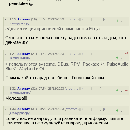
peerdoleeng.
1.19
,
Аноним
(
16
), 01:58, 26/12/2023 [
ответить
] [
﹢﹢﹢
] [
· · ·
]
[
↑
]
+
–
/
[
к модератору
]
>Для изоляции приложений применяется Firejail.
Сколько эта компания проекту задонатила (хоть кодом, хоть
деньгами)?
–4
1.27
,
Аноним
(
27
), 04:40, 26/12/2023 [
ответить
] [
﹢﹢﹢
] [
· · ·
]
+
–
[
к модератору
]
/
> используются systemd, DBus, RPM, PackageKit, PulseAudio,
BlueZ, Wayland и Qt
Прям какой-то парад шит-бинго.. Гном такой гном.
1.32
,
Аноним
(
32
), 07:54, 26/12/2023 [
ответить
] [
﹢﹢﹢
] [
· · ·
]
+
–
/
[
к модератору
]
Молодца!!!
1.33
,
Аноним
(
31
), 08:20, 26/12/2023 [
ответить
] [
﹢﹢﹢
] [
· · ·
]
[
↓
]
+
–
/
[
к модератору
]
Если у вас не андроид, то и развивать платформу, пишите
приложения, а не эмулируйте андроид приложения.