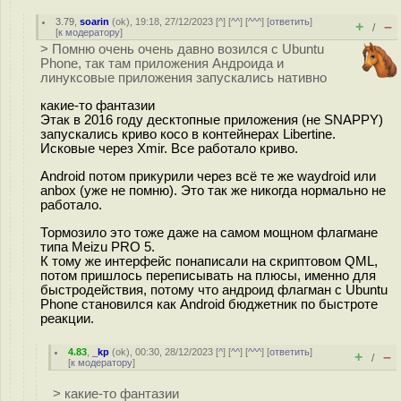
3.79
,
soarin
(
ok
), 19:18, 27/12/2023 [
^
] [
^^
] [
^^^
] [
ответить
]
+
–
/
[
к модератору
]
> Помню очень очень давно возился с Ubuntu
Phone, так там приложения Андроида и
линуксовые приложения запускались нативно
какие-то фантазии
Этак в 2016 году десктопные приложения (не SNAPPY)
запускались криво косо в контейнерах Libertine.
Исковые через Xmir. Все работало криво.
Android потом прикурили через всё те же waydroid или
anbox (уже не помню). Это так же никогда нормально не
работало.
Тормозило это тоже даже на самом мощном флагмане
типа Meizu PRO 5.
К тому же интерфейс понаписали на скриптовом QML,
потом пришлось переписывать на плюсы, именно для
быстродействия, потому что андроид флагман с Ubuntu
Phone становился как Android бюджетник по быстроте
реакции.
4.83
,
_kp
(
ok
), 00:30, 28/12/2023 [
^
] [
^^
] [
^^^
] [
ответить
]
+
–
/
[
к модератору
]
> какие-то фантазии