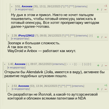
–1
3.51
,
Аноним
(
35
), 13:11, 26/12/2023 [
^
] [
^^
] [
^^^
] [
ответить
]
+
–
[
к модератору
]
/
Ну дык в этом и прикол. Никто не хочет пальцем
пошевелить, чтобы готовый опенсурц записхать в
готовый опенсурц. Все хотят проприетарку методом
далее->далее->готово.
2.39
,
iPony129412
(
?
), 09:00, 26/12/2023 [
^
] [
^^
] [
^^^
] [
ответить
]
[
↑
]
+
–
/
[
к модератору
]
Зоопарк и большая сложность.
А так вон есть
WayDroid и Anbox — работают как могут.
1.40
,
Аноним
(
-
), 09:07, 26/12/2023 [
ответить
] [
﹢﹢﹢
] [
· · ·
]
[
↓
] [
↑
]
+
–
/
[
к модератору
]
Открыли бы Aliendalvik (Jolla, имеется в виду), активнее бы
развитие подобных штуковин пошло.
+1
2.53
,
Аноним
(
53
), 13:34, 26/12/2023 [
^
] [
^^
] [
^^^
] [
ответить
]
+
–
[
к модератору
]
/
Он разработан не Йоллой, а какой-то аутсорсинговой
конторой и обложен всякими патентами и NDA