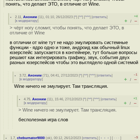
понять, что делает ЭТО, в отличие от Wine.
+4
2.11
,
Аноним
(
11
), 01:10, 26/12/2023 [
^
] [
^^
] [
^^^
] [
ответить
]
+
–
[
к модератору
]
/
> чёрт ногу сломит, чтобы понять, что делает ЭТО, в
отличие от Wine
в отличии от wine тут не надо эмулировать системные
функции - ядро одно и тоже, андроид как обычный linux
юзерспейс запускается в контейнере, тут больше вопросы
решают как интегрировать графику, звук, события двух
разных юзерспейсов чтобы это выглядело одной системой
–1
3.72
,
Аноним
(
71
), 04:41, 27/12/2023 [
^
] [
^^
] [
^^^
] [
ответить
]
+
–
[
к модератору
]
/
Wine ничего не эмулирует. Там трансляция.
+1
4.75
,
Аноним
(
11
), 15:46, 27/12/2023 [
^
] [
^^
] [
^^^
] [
ответить
]
+
–
[
к модератору
]
/
> Wine ничего не эмулирует. Там трансляция.
бесполезная игра слов
–5
1.7
,
cheburnator9000
(
ok
), 00:12, 26/12/2023 [
ответить
] [
﹢﹢﹢
] [
· · ·
]