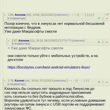
+2
1.58
,
Аноним
(
58
), 14:56, 26/12/2023 [
ответить
] [
﹢﹢﹢
] [
· · ·
]
[
↓
] [
↑
]
+
–
[
к модератору
]
/
Позор конечно, что в линуксах нет нормальной бесшовной
интеграции с Ведром.
Уже даже Макрасофты смогли
2.67
,
Аноним
(
11
), 19:18, 26/12/2023 [
^
] [
^^
] [
^^^
] [
ответить
]
+
–
/
[
к модератору
]
> Уже даже Макрасофты смогли
они смогли только уйти с мобильных устройств, а на
десктопе
https://fossbytes.com/best-android-emulators-linux/
1.76
,
Kuromi
(
ok
), 16:04, 27/12/2023 [
ответить
] [
﹢﹢﹢
] [
· · ·
]
[
↑
]
+
–
/
[
к модератору
]
Казалось бы сколько лет прошло а под Линуксом до
сих пор нельзя запустить андроидные приложения
хоть сколько-то без бубнов и работоспособно.
Впрочем удивляться тут нечему, если условные домашние
роутеры на голом линуксе с USB портом не поддерживают
линуксовых ФС.