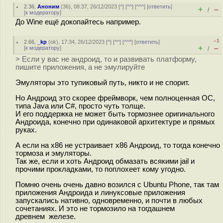
2.36
,
Аноним
(
36
), 08:37, 26/12/2023 [
^
] [
^^
] [
^^^
] [
ответить
]
+
–
/
[
к модератору
]
До Wine ещё докопайтесь например.
–1
2.66
,
_kp
(
ok
), 17:34, 26/12/2023 [
^
] [
^^
] [
^^^
] [
ответить
]
+
–
[
к модератору
]
/
> Если у вас не андроид, то и развивать платформу,
пишите приложения, а не эмулируйте
Эмуляторы это тупиковый путь, никто и не спорит.
Но Андроид это скорее фреймворк, чем полноценная ОС,
типа Java или C#, просто чуть толще.
И его поддержка не может быть тормознее оригинального
Андроида, конечно при одинаковой архитектуре и прямых
руках.
А если на x86 не устраивает x86 Андроид, то тогда конечно
тормоза и эмуляторы.
Так же, если и хоть Андроид обмазать всякими jail и
прочими прокладками, то поплохеет кому угодно.
Помню очень очень давно возился с Ubuntu Phone, так там
приложения Андроида и линуксовые приложения
запускались нативно, одновременно, и почти в любых
сочетаниях. И это не тормозило на тогдашнем
древнем железе.