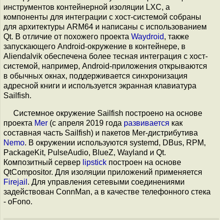
инструментов контейнерной изоляции LXC, а
компоненты для интеграции с хост-системой собраны
для архитектуры ARM64 и написаны с использованием
Qt. В отличие от похожего проекта
Waydroid
, также
запускающего Android-окружение в контейнере, в
Aliendalvik обеспечена более тесная интеграция с хост-
системой, например, Android-приложения открываются
в обычных окнах, поддерживается синхронизация
адресной книги и используется экранная клавиатура
Sailfish.
Системное окружение Sailfish построено на основе
проекта
Mer
(с апреля 2019 года
развивается
как
составная часть Sailfish) и пакетов Mer-дистрибутива
Nemo
. В окружении используются systemd, DBus, RPM,
PackageKit, PulseAudio, BlueZ, Wayland и Qt.
Композитный сервер
lipstick
построен на основе
QtCompositor. Для изоляции приложений применяется
Firejail
. Для управления сетевыми соединениями
задействован ConnMan, а в качестве телефонного стека
- oFono.