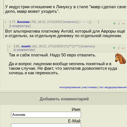
У индустрии отношение к Линуксу в стиле "мавр сделал свое
дело, мавр может уходить".
1.77
,
Аноним
(
78
), 16:21, 27/12/2023 [
ответить
] [
﹢﹢﹢
] [
· · ·
]
+
–
/
[
к модератору
]
Вот альтернатива платному Avroid, который для Авроры ещё
и отдельно, за отдельную денежку по отдельной лицензии.
2.81
,
soarin
(
ok
), 20:21, 27/12/2023 [
^
] [
^^
] [
^^^
] [
ответить
]
+
–
/
[
к модератору
]
Так и сабж платный. Надо 50 евро отвалить.
Да и вопрос лицензии вообще неочень понятный и в
таком случае. Не факт, что заплатив дозволяется куда
хочешь и как переносить.
игнорирование участников
|
лог модерирования
Добавить комментарий
Имя:
E-Mail: