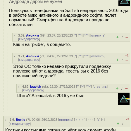
Андроиде даром не нужен
Пользуюсь телефонами на Sailfish непрерывно с 2016 года,
в работе микс нативного и андроидного софта, полет
нормальный. Смартфон на Андроиде и правда не
обязателен
3.69
,
Аноним
(
69
), 23:37, 26/12/2023 [
^
] [
^^
] [
^^^
] [
ответить
]
+
–
/
[
к модератору
]
Как и на "рыбе", в общем-то.
–1
3.71
,
Аноним
(
71
), 04:40, 27/12/2023 [
^
] [
^^
] [
^^^
] [
ответить
]
+
–
[
к модератору
]
/
Этой ОС только недавно прикрутили поддержку
приложений от андроида, тоесть вы с 2016 без
приложений сидели?
4.82
,
kravich
(
ok
), 22:30, 27/12/2023 [
^
] [
^^
] [
^^^
] [
ответить
]
+
–
/
[
к модератору
]
Щито? Aliendalvik в 2016 уже был
–3
1.6
,
Bottle
(
?
), 00:06, 26/12/2023 [
ответить
] [
﹢﹢﹢
] [
· · ·
]
[
↓
] [
↑
]
+
–
[
к модератору
]
/
Костыли костылями погоняют, чёрт ногу сломит, чтобы