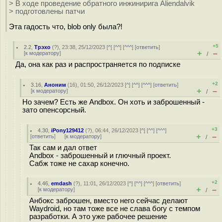
> В ходе проведение обратного инжинирига Aliendalvik
> подготовлены патчи
Эта гадость что, blob only была?!
+5
2.2
,
Трэхо
(
?
), 23:38, 25/12/2023 [
^
] [
^^
] [
^^^
] [
ответить
]
+
–
[
к модератору
]
/
Да, она как раз и распространяется по подписке
+2
3.16
,
Аноним
(
16
), 01:50, 26/12/2023 [
^
] [
^^
] [
^^^
] [
ответить
]
+
–
[
к модератору
]
/
Но зачем? Есть же Andbox. Он хоть и заброшенный -
зато опенсорсный.
+3
4.30
,
iPony129412
(
?
), 06:44, 26/12/2023 [
^
] [
^^
] [
^^^
]
+
–
[
ответить
]
[
к модератору
]
/
Так сам и дал ответ
Andbox - заброшенный и глючный проект.
Сабж тоже не сахар конечно.
+2
4.46
,
emdash
(
?
), 11:01, 26/12/2023 [
^
] [
^^
] [
^^^
] [
ответить
]
+
–
[
к модератору
]
/
Анбокс заброшен, вместо него сейчас делают
Waydroid, но там тоже все не слава богу с темпом
разработки. А это уже рабочее решение