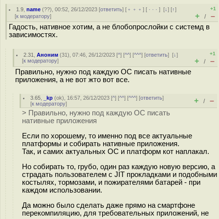
+1
1.9
,
name
(
??
), 00:52, 26/12/2023 [
ответить
] [
﹢﹢﹢
] [
· · ·
]
[
↓
] [
↑
]
+
–
[
к модератору
]
/
Гадость, нативное хотим, а не блобопрослойки с системд в
зависимостях.
+1
2.31
,
Аноним
(
31
), 07:46, 26/12/2023 [
^
] [
^^
] [
^^^
] [
ответить
]
[
↓
]
+
–
[
к модератору
]
/
Правильно, нужно под каждую ОС писать нативные
приложения, а не вот жто вот все.
3.65
,
_kp
(
ok
), 16:57, 26/12/2023 [
^
] [
^^
] [
^^^
] [
ответить
]
+
–
/
[
к модератору
]
> Правильно, нужно под каждую ОС писать
нативные приложения
Если по хорошему, то именно под все актуальные
платформы и собирать нативные приложения.
Так, и самих актуальных ОС и платформ кот наплакал.
Но собирать то, грубо, один раз каждую новую версию, а
страдать пользователем с JIT прокладками и подобными
костылях, тормозами, и пожирателями батарей - при
каждом использовании.
Да можно было сделать даже прямо на смартфоне
перекомпиляцию, для требовательных приложений, не