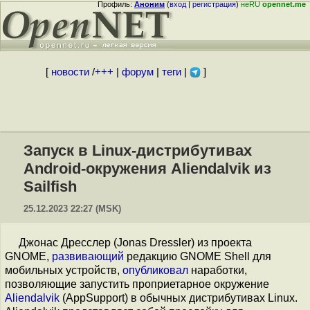
Профиль:
Аноним
(
вход
|
регистрация
)
неRU
opennet.me
[
новости
/
+++
|
форум
|
теги
|
]
Запуск в Linux-дистрибутивах
Android-окружения Aliendalvik из
Sailfish
25.12.2023 22:27 (MSK)
Джонас Дресслер (Jonas Dressler) из проекта
GNOME,
развивающий
редакцию GNOME Shell для
мобильных устройств,
опубликовал
наработки,
позволяющие запустить проприетарное окружение
Aliendalvik
(AppSupport) в обычных дистрибутивах Linux.