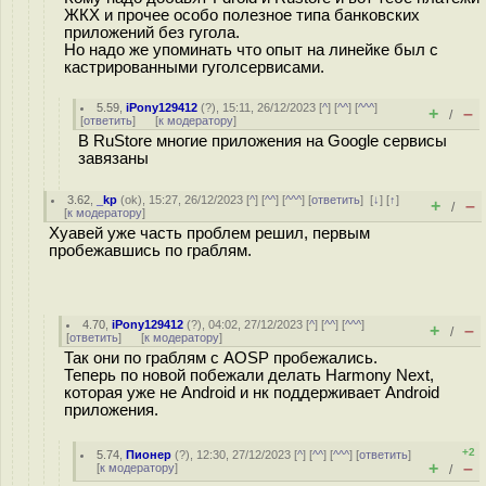
ЖКХ и прочее особо полезное типа банковских
приложений без гугола.
Но надо же упоминать что опыт на линейке был с
кастрированными гуголсервисами.
5.59
,
iPony129412
(
?
), 15:11, 26/12/2023 [
^
] [
^^
] [
^^^
]
+
–
/
[
ответить
]
[
к модератору
]
В RuStore многие приложения на Google сервисы
завязаны
3.62
,
_kp
(
ok
), 15:27, 26/12/2023 [
^
] [
^^
] [
^^^
] [
ответить
]
[
↓
] [
↑
]
+
–
/
[
к модератору
]
Хуавей уже часть проблем решил, первым
пробежавшись по граблям.
4.70
,
iPony129412
(
?
), 04:02, 27/12/2023 [
^
] [
^^
] [
^^^
]
+
–
/
[
ответить
]
[
к модератору
]
Так они по граблям с AOSP пробежались.
Теперь по новой побежали делать Harmony Next,
которая уже не Android и нк поддерживает Android
приложения.
+2
5.74
,
Пионер
(
?
), 12:30, 27/12/2023 [
^
] [
^^
] [
^^^
] [
ответить
]
+
–
[
к модератору
]
/