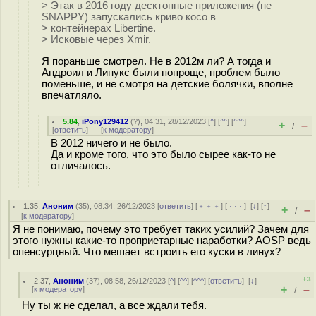
> Этак в 2016 году десктопные приложения (не
SNAPPY) запускались криво косо в
> контейнерах Libertine.
> Исковые через Xmir.
Я пораньше смотрел. Не в 2012м ли? А тогда и
Андроил и Линукс были попроще, проблем было
поменьше, и не смотря на детские болячки, вполне
впечатляло.
5.84
,
iPony129412
(
?
), 04:31, 28/12/2023 [
^
] [
^^
] [
^^^
]
+
–
/
[
ответить
]
[
к модератору
]
В 2012 ничего и не было.
Да и кроме того, что это было сырее как-то не
отличалось.
1.35
,
Аноним
(
35
), 08:34, 26/12/2023 [
ответить
] [
﹢﹢﹢
] [
· · ·
]
[
↓
] [
↑
]
+
–
/
[
к модератору
]
Я не понимаю, почему это требует таких усилий? Зачем для
этого нужны какие-то проприетарные наработки? AOSP ведь
опенсурцный. Что мешает встроить его куски в линух?
+3
2.37
,
Аноним
(
37
), 08:58, 26/12/2023 [
^
] [
^^
] [
^^^
] [
ответить
]
[
↓
]
+
–
[
к модератору
]
/
Ну ты ж не сделал, а все ждали тебя.