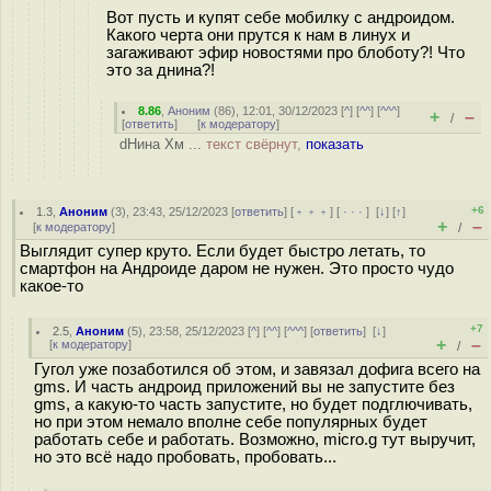
Вот пусть и купят себе мобилку с андроидом.
Какого черта они прутся к нам в линух и
загаживают эфир новостями про блоботу?! Что
это за днина?!
8.86
,
Аноним
(
86
), 12:01, 30/12/2023 [
^
] [
^^
] [
^^^
]
+
–
/
[
ответить
]
[
к модератору
]
dНина Хм ...
текст свёрнут,
показать
+6
1.3
,
Аноним
(
3
), 23:43, 25/12/2023 [
ответить
] [
﹢﹢﹢
] [
· · ·
]
[
↓
] [
↑
]
+
–
[
к модератору
]
/
Выглядит супер круто. Если будет быстро летать, то
смартфон на Андроиде даром не нужен. Это просто чудо
какое-то
+7
2.5
,
Аноним
(
5
), 23:58, 25/12/2023 [
^
] [
^^
] [
^^^
] [
ответить
]
[
↓
]
+
–
[
к модератору
]
/
Гугол уже позаботился об этом, и завязал дофига всего на
gms. И часть андроид приложений вы не запустите без
gms, а какую-то часть запустите, но будет подглючивать,
но при этом немало вполне себе популярных будет
работать себе и работать. Возможно, micro.g тут выручит,
но это всё надо пробовать, пробовать...