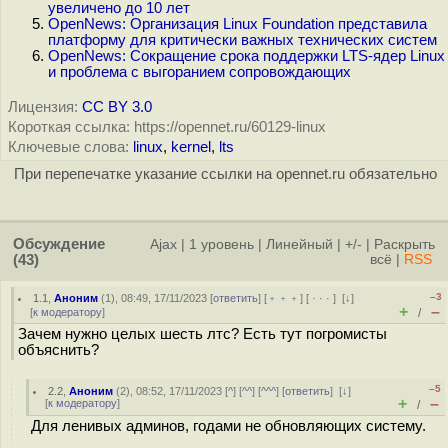
увеличено до 10 лет
OpenNews: Организация Linux Foundation представила
платформу для критически важных технических систем
OpenNews: Сокращение срока поддержки LTS-ядер Linux
и проблема с выгоранием сопровождающих
Лицензия:
CC BY 3.0
Короткая ссылка: https://opennet.ru/60129-linux
Ключевые слова:
linux
,
kernel
,
lts
При перепечатке указание ссылки на opennet.ru обязательно
Обсуждение
Ajax
|
1 уровень
|
Линейный
|
+/-
|
Раскрыть
(43)
всё
|
RSS
–3
1.1
,
Аноним
(
1
), 08:49, 17/11/2023 [
ответить
] [
﹢﹢﹢
] [
· · ·
]
[
↓
]
+
–
[
к модератору
]
/
Зачем нужно целых шесть лтс? Есть тут погромисты
объяснить?
–5
2.2
,
Аноним
(
2
), 08:52, 17/11/2023 [
^
] [
^^
] [
^^^
] [
ответить
]
[
↓
]
+
–
[
к модератору
]
/
Для ленивых админов, годами не обновляющих систему.