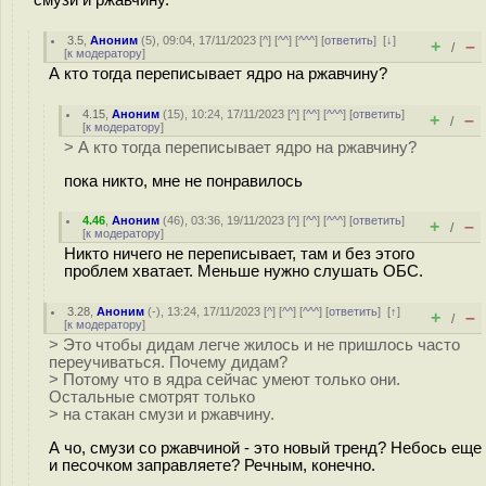
3.5
,
Аноним
(
5
), 09:04, 17/11/2023 [
^
] [
^^
] [
^^^
] [
ответить
]
[
↓
]
+
–
/
[
к модератору
]
А кто тогда переписывает ядро на ржавчину?
4.15
,
Аноним
(
15
), 10:24, 17/11/2023 [
^
] [
^^
] [
^^^
] [
ответить
]
+
–
/
[
к модератору
]
> А кто тогда переписывает ядро на ржавчину?
пока никто, мне не понравилось
4.46
,
Аноним
(
46
), 03:36, 19/11/2023 [
^
] [
^^
] [
^^^
] [
ответить
]
+
–
/
[
к модератору
]
Никто ничего не переписывает, там и без этого
проблем хватает. Меньше нужно слушать ОБС.
3.28
,
Аноним
(
-
), 13:24, 17/11/2023 [
^
] [
^^
] [
^^^
] [
ответить
]
[
↑
]
+
–
/
[
к модератору
]
> Это чтобы дидам легче жилось и не пришлось часто
переучиваться. Почему дидам?
> Потому что в ядра сейчас умеют только они.
Остальные смотрят только
> на стакан смузи и ржавчину.
А чо, смузи со ржавчиной - это новый тренд? Небось еще
и песочком заправляете? Речным, конечно.