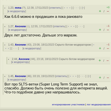
+3
1.23
,
mma
(
?
), 12:38, 17/11/2023 [
ответить
] [
﹢﹢﹢
] [
· · ·
]
[
↑
]
+
–
[
к модератору
]
/
Как 6.6.6 можно в продакшен а пока рановато
–1
1.27
,
Аноним
(
-
), 12:55, 17/11/2023 [
ответить
] [
﹢﹢﹢
] [
· · ·
]
+
–
[
к модератору
]
/
Двух лет достаточно. Дальше это маразм.
1.43
,
Аноним
(
43
), 23:08, 18/11/2023
Скрыто ботом-модератором
[
﹢
–1
+
–
﹢﹢
] [
· · ·
] [
к модератору
]
/
2.44
,
Аноним
(
44
), 23:18, 18/11/2023
Скрыто ботом-модератором
+
–
/
[
к модератору
]
1.45
,
Аноним
(
46
), 03:19, 19/11/2023 [
ответить
] [
﹢﹢﹢
] [
· · ·
]
[
↑
]
+
–
/
[
к модератору
]
Вот про SLTS-ветки (Super Long Term Support) не знал,
спасибо. Должно быть очень полезно для интернета вещей.
Что-то подобное давно уже напрашивалось.
игнорирование участников
|
лог модерирования