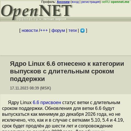
Профиль:
Аноним
(
вход
|
регистрация
)
неRU
opennet.me
[
новости
/
+++
|
форум
|
теги
|
]
Ядро Linux 6.6 отнесено к категории
выпусков с длительным сроком
поддержки
17.11.2023 08:39 (MSK)
Ядру Linux
6.6
присвоен
статус ветки с длительным
сроком поддержки. Обновления для ветки 6.6 будут
выпускаться как минимум до декабря 2026 года, но не
исключено, что, как и в случае с ветками 5.10, 5.4 и 4.19,
срок будет продлён до шести лет и сопровождение