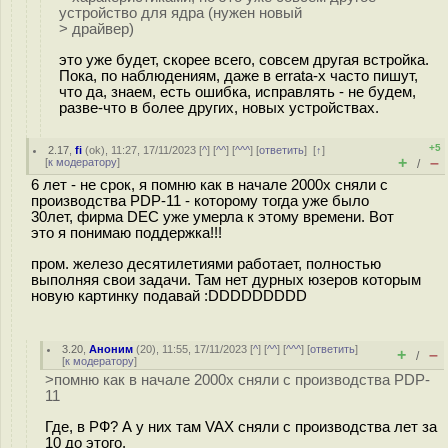
устройство для ядра (нужен новый
> драйвер)
это уже будет, скорее всего, совсем другая встройка.
Пока, по наблюдениям, даже в errata-х часто пишут,
что да, знаем, есть ошибка, исправлять - не будем,
разве-что в более других, новых устройствах.
+5
2.17
,
fi
(
ok
), 11:27, 17/11/2023 [
^
] [
^^
] [
^^^
] [
ответить
]
[
↑
]
+
–
[
к модератору
]
/
6 лет - не срок, я помню как в начале 2000х сняли с
производствa PDP-11 - которому тогда уже было
30лет, фирма DEC уже умерла к этому времени. Вот
это я понимаю поддержка!!!
пром. железо десятилетиями работает, полностью
выполняя свои задачи. Там нет дурных юзеров которым
новую картинку подавай :DDDDDDDDD
3.20
,
Аноним
(
20
), 11:55, 17/11/2023 [
^
] [
^^
] [
^^^
] [
ответить
]
+
–
/
[
к модератору
]
>помню как в начале 2000х сняли с производствa PDP-
11
Где, в РФ? А у них там VAX сняли с производства лет за
10 до этого.