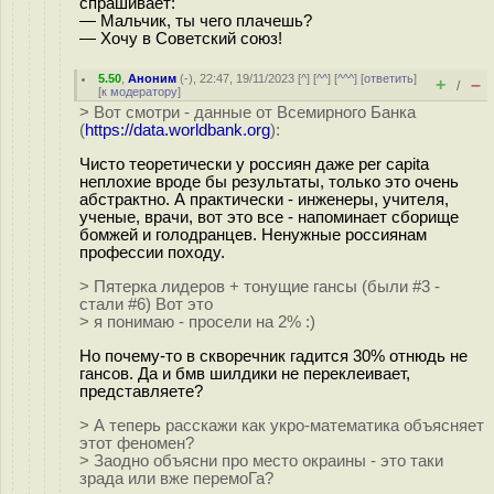
спрашивает:
— Мальчик, ты чего плачешь?
— Хочу в Советский союз!
5.50
,
Аноним
(
-
), 22:47, 19/11/2023 [
^
] [
^^
] [
^^^
] [
ответить
]
+
–
/
[
к модератору
]
> Вот смотри - данные от Всемирного Банка
(
https://data.worldbank.org
):
Чисто теоретически у россиян даже per capita
неплохие вроде бы результаты, только это очень
абстрактно. А практически - инженеры, учителя,
ученые, врачи, вот это все - напоминает сборище
бомжей и голодранцев. Ненужные россиянам
профессии походу.
> Пятерка лидеров + тонущие гансы (были #3 -
стали #6) Вот это
> я понимаю - просели на 2% :)
Но почему-то в скворечник гадится 30% отнюдь не
гансов. Да и бмв шилдики не переклеивает,
представляете?
> А теперь расскажи как укро-математика объясняет
этот феномен?
> Заодно объясни про место окраины - это таки
зрада или вже перемоГа?