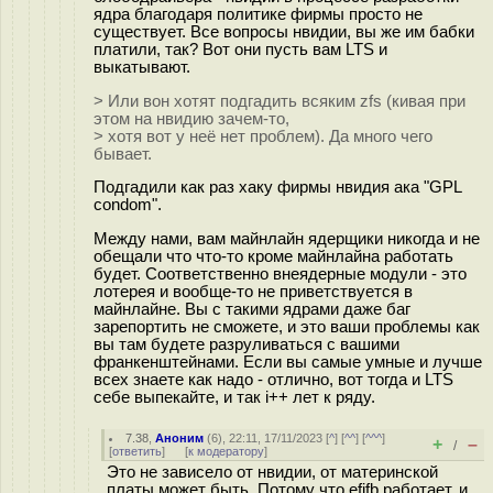
ядра благодаря политике фирмы просто не
существует. Все вопросы нвидии, вы же им бабки
платили, так? Вот они пусть вам LTS и
выкатывают.
> Или вон хотят подгадить всяким zfs (кивая при
этом на нвидию зачем-то,
> хотя вот у неё нет проблем). Да много чего
бывает.
Подгадили как раз хаку фирмы нвидия ака "GPL
condom".
Между нами, вам майнлайн ядерщики никогда и не
обещали что что-то кроме майнлайна работать
будет. Соответственно внеядерные модули - это
лотерея и вообще-то не приветствуется в
майнлайне. Вы с такими ядрами даже баг
зарепортить не сможете, и это ваши проблемы как
вы там будете разруливаться с вашими
франкенштейнами. Если вы самые умные и лучше
всех знаете как надо - отлично, вот тогда и LTS
себе выпекайте, и так i++ лет к ряду.
7.38
,
Аноним
(
6
), 22:11, 17/11/2023 [
^
] [
^^
] [
^^^
]
+
–
/
[
ответить
]
[
к модератору
]
Это не зависело от нвидии, от материнской
платы может быть. Потому что efifb работает, и