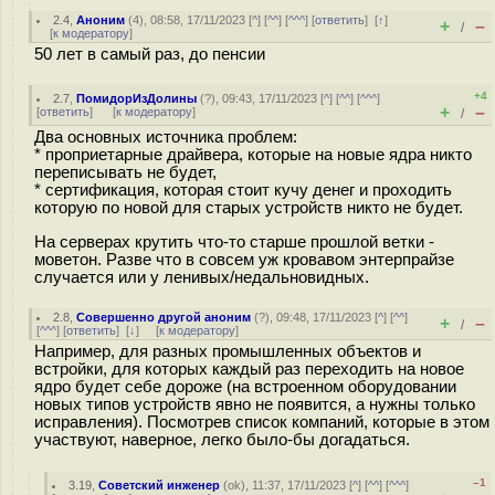
2.4
,
Аноним
(
4
), 08:58, 17/11/2023 [
^
] [
^^
] [
^^^
] [
ответить
]
[
↑
]
+
–
/
[
к модератору
]
50 лет в самый раз, до пенсии
+4
2.7
,
ПомидорИзДолины
(
?
), 09:43, 17/11/2023 [
^
] [
^^
] [
^^^
]
+
–
[
ответить
]
[
к модератору
]
/
Два основных источника проблем:
* проприетарные драйвера, которые на новые ядра никто
переписывать не будет,
* сертификация, которая стоит кучу денег и проходить
которую по новой для старых устройств никто не будет.
На серверах крутить что-то старше прошлой ветки -
моветон. Разве что в совсем уж кровавом энтерпрайзе
случается или у ленивых/недальновидных.
2.8
,
Совершенно другой аноним
(
?
), 09:48, 17/11/2023 [
^
] [
^^
]
+
–
/
[
^^^
] [
ответить
]
[
↓
] [
к модератору
]
Например, для разных промышленных объектов и
встройки, для которых каждый раз переходить на новое
ядро будет себе дороже (на встроенном оборудовании
новых типов устройств явно не появится, а нужны только
исправления). Посмотрев список компаний, которые в этом
участвуют, наверное, легко было-бы догадаться.
–1
3.19
,
Советский инженер
(
ok
), 11:37, 17/11/2023 [
^
] [
^^
] [
^^^
]