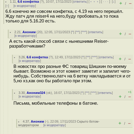
1.11
,
6.6 конфетка
(
?
), 10:07, 17/11/2023 [
ответить
] [
﹢﹢﹢
] [
· · ·
]
[
↓
]
+
–
/
[
↑
] [
к модератору
]
6.6 конечно же совсем конфетка, с 4.19 на него перешёл.
Жду патч для reiser4 на него,буду пробовать,а то пока
только для 5.16.20 есть.
2.21
,
Аноним
(
20
), 12:05, 17/11/2023 [
^
] [
^^
] [
^^^
] [
ответить
]
+
–
/
[
к модератору
]
А есть какой способ связи с нынешними Reiser-
разработчиками?
3.26
,
6.6 конфетка
(
?
), 12:49, 17/11/2023 [
^
] [
^^
] [
^^^
] [
ответить
]
+
–
/
[
к модератору
]
В новостях про разные ФС товарищ Шишкин по-моему
бывает. Возможно и этот комент заметит и запилит чего-
нибудь. Собственно,патч на 6 ветку накладывается и от
5,но хз,как оно бы работало при этом.
+1
3.30
,
Аноним324
(
ok
), 16:07, 17/11/2023 [
^
] [
^^
] [
^^^
] [
ответить
]
+
–
[
к модератору
]
/
Письма, мобильные телефоны в батоне.
4.37
,
Аноним
(
-
), 22:09, 17/11/2023
Скрыто ботом-
+
–
/
модератором
[
к модератору
]