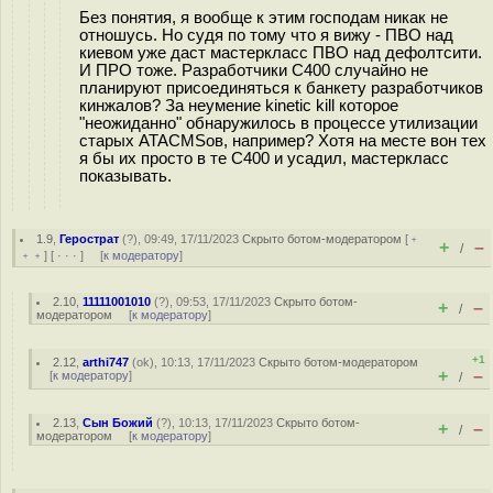
Без понятия, я вообще к этим господам никак не
отношусь. Но судя по тому что я вижу - ПВО над
киевом уже даст мастеркласс ПВО над дефолтсити.
И ПРО тоже. Разработчики С400 случайно не
планируют присоединяться к банкету разработчиков
кинжалов? За неумение kinetic kill которое
"неожиданно" обнаружилось в процессе утилизации
старых ATACMSов, например? Хотя на месте вон тех
я бы их просто в те С400 и усадил, мастеркласс
показывать.
1.9
,
Герострат
(
?
), 09:49, 17/11/2023
Скрыто ботом-модератором
[
﹢
+
–
/
﹢﹢
] [
· · ·
] [
к модератору
]
2.10
,
11111001010
(
?
), 09:53, 17/11/2023
Скрыто ботом-
+
–
/
модератором
[
к модератору
]
+1
2.12
,
arthi747
(
ok
), 10:13, 17/11/2023
Скрыто ботом-модератором
+
–
[
к модератору
]
/
2.13
,
Сын Божий
(
?
), 10:13, 17/11/2023
Скрыто ботом-
+
–
/
модератором
[
к модератору
]