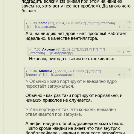
подгадить всяким zfs (кивая при этом на нвидию
зачем-то, хотя вот у неё нет проблем). Да много чего
бывает.
+3
6.33
,
name
(
??
), 20:54, 17/11/2023 [
^
] [
^^
] [
^^^
] [
ответить
]
+
–
[
↓
] [
к модератору
]
/
Ага, на нвидию нет дров - нет проблем! Работает
идеально, в качестве вентилятора.
7.35
,
Аноним
(
6
), 21:52, 17/11/2023 [
^
] [
^^
] [
^^^
]
+
–
/
[
ответить
]
[
к модератору
]
Не знаю, никогда с таким не сталкивался.
+1
6.36
,
Аноним
(
-
), 22:06, 17/11/2023 [
^
] [
^^
] [
^^^
]
+
–
[
ответить
]
[
↑
] [
к модератору
]
/
> Обычно криво портируют и внезапно ядро
перестаёт загружаться.
Обычно - как раз таки портируют нормально, и
никаких приколов не случается.
> Или портируют так, что консоль внезапно
отваливается при загрузке.
А нефиг нвидии с блободрайвером юзать было.
Никто кроме нвидии не знает что там внутрях
блободрайвера - нвидии в процессе разработки