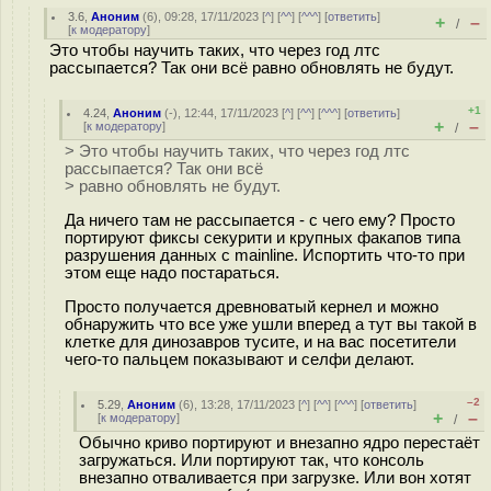
3.6
,
Аноним
(
6
), 09:28, 17/11/2023 [
^
] [
^^
] [
^^^
] [
ответить
]
+
–
/
[
к модератору
]
Это чтобы научить таких, что через год лтс
рассыпается? Так они всё равно обновлять не будут.
+1
4.24
,
Аноним
(
-
), 12:44, 17/11/2023 [
^
] [
^^
] [
^^^
] [
ответить
]
+
–
[
к модератору
]
/
> Это чтобы научить таких, что через год лтс
рассыпается? Так они всё
> равно обновлять не будут.
Да ничего там не рассыпается - с чего ему? Просто
портируют фиксы секурити и крупных факапов типа
разрушения данных с mainline. Испортить что-то при
этом еще надо постараться.
Просто получается древноватый кернел и можно
обнаружить что все уже ушли вперед а тут вы такой в
клетке для динозавров тусите, и на вас посетители
чего-то пальцем показывают и селфи делают.
–2
5.29
,
Аноним
(
6
), 13:28, 17/11/2023 [
^
] [
^^
] [
^^^
] [
ответить
]
+
–
[
к модератору
]
/
Обычно криво портируют и внезапно ядро перестаёт
загружаться. Или портируют так, что консоль
внезапно отваливается при загрузке. Или вон хотят