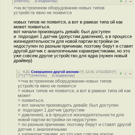
+
–
[
ответить
]
[
к модератору
]
/
>на встроенном оборудовании новых типов
устройств явно не появится
новых типов не появится, а вот в рамках типа ой как
может появиться.
вот начали производить девайс был доступен
и подходил 1 датчик (допустим давления), а в процессе
жизнедеятельности для новой партии встройки он
недоступен по разным причинам. поэтому берут и ставят
другой датчик с аналогичными харакеристиками, но это
уже совсем другое устройство для ядра (нужен новый
драйвер)
4.22
,
Совершенно другой аноним
(
?
), 12:16, 17/11/2023 [
^
]
+
–
/
[
^^
] [
^^^
] [
ответить
]
[
к модератору
]
>>на встроенном оборудовании новых типов
устройств явно не появится
> новых типов не появится, а вот в рамках типа ой как
может
> появиться.
> вот начали производить девайс был доступен
и подходил 1 датчик (допустим
> давления), а в процессе жизнедеятельности для
новой партии встройки он недоступен
> по разным причинам. поэтому берут и ставят другой
датчик с аналогичными
> харакеристиками, но это уже совсем другое