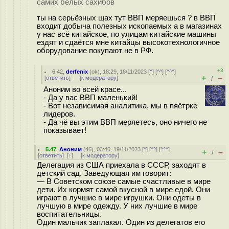
самих белых сахибов
ты на серьёзных щах тут ВВП меряешься ? в ВВП
входит добыча полезных ископаемых а в магазинах
у нас всё китайское, по улицам китайские машины
ездят и сдаётся мне китайцы высокотехнологичное
оборудование покупают не в РФ.
+3
6.42
,
derfenix
(
ok
), 18:29, 18/11/2023 [
^
] [
^^
] [
^^^
]
+
–
[
ответить
]
[
к модератору
]
/
Аноним во всей красе...
- Да у вас ВВП маленький!
- Вот независимая аналитика, мы в пяётрке
лидеров.
- Да чё вы этим ВВП меряетесь, оно ничего не
показывает!
5.47
,
Аноним
(
46
), 03:40, 19/11/2023 [
^
] [
^^
] [
^^^
]
+
–
/
[
ответить
]
[
↑
] [
к модератору
]
Делегация из США приехала в СССР, заходят в
детский сад. Заведующая им говорит:
— В Советском союзе самые счастливые в мире
дети. Их кормят самой вкусной в мире едой. Они
играют в лучшие в мире игрушки. Они одеты в
лучшую в мире одежду. У них лучшие в мире
воспитательницы.
Один мальчик заплакал. Один из делегатов его