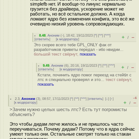
simplefb нет. И вообще-то линукс нормально
грузится без драйвера, ускорение может не
работать, но всё остальное должно. А когда
ломают ядро без изменения конфига, это всё же
очевидно низкий уровень сопровождающих.
8.48
,
Аноним
(
-
), 18:42, 19/11/2023 [
^
] [
^^
] [
^^^
]
+
–
/
[
ответить
]
[
к модератору
]
Это скорее всего тебе GPL_ONLY фак от
разработчиков приветы передал - ибо нвидии...
большой текст свёрнут,
показать
9.49
,
Аноним
(
6
), 20:16, 19/11/2023 [
^
] [
^^
] [
^^^
]
+
–
/
[
ответить
]
[
к модератору
]
Кстати, починить ядро помог переезд на стейбл с
лтс я специально проверял и это...
текст свёрнут,
показать
–6
2.3
,
Аноним
(
3
), 08:57, 17/11/2023 [
^
] [
^^
] [
^^^
] [
ответить
]
[
↓
] [
↑
]
+
–
[
к модератору
]
/
>Зачем нужно целых шесть лтс? Есть тут погромисты
объяснить?
Это чтобы дидам легче жилось и не пришлось часто
переучиваться. Почему дидам? Потому что в ядра сейчас
умеют только они. Остальные смотрят только на стакан
смузи и ржавчину.