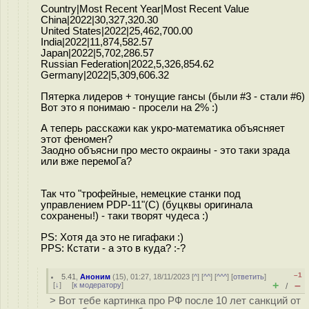
Country|Most Recent Year|Most Recent Value
China|2022|30,327,320.30
United States|2022|25,462,700.00
India|2022|11,874,582.57
Japan|2022|5,702,286.57
Russian Federation|2022,5,326,854.62
Germany|2022|5,309,606.32
Пятерка лидеров + тонущие гансы (были #3 - стали #6)
Вот это я понимаю - просели на 2% :)
А теперь расскажи как укро-математика объясняет
этот феномен?
Заодно объясни про место окраины - это таки зрада
или вже перемоГа?
Так что "трофейные, немецкие станки под
управлением PDP-11"(С) (буцквы оригинала
сохранены!) - таки творят чудеса :)
PS: Хотя да это не гигафаки :)
PPS: Кстати - а это в куда? :-?
–1
5.41
,
Аноним
(
15
), 01:27, 18/11/2023 [
^
] [
^^
] [
^^^
] [
ответить
]
+
–
[
↓
] [
к модератору
]
/
> Вот тебе картинка про РФ после 10 лет санкций от