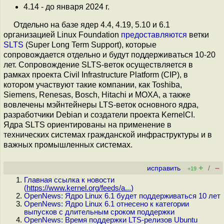
4.14 - до января 2024 г.
Отдельно на базе ядер 4.4, 4.19, 5.10 и 6.1
организацией Linux Foundation
предоставляются
ветки
SLTS
(Super Long Term Support), которые
сопровождается отдельно и будут поддерживаться 10-20
лет. Сопровождение SLTS-веток осуществляется в
рамках проекта Civil Infrastructure Platform (CIP), в
котором участвуют такие компании, как Toshiba,
Siemens, Renesas, Bosch, Hitachi и MOXA, а также
вовлечены мэйнтейнеры LTS-веток основного ядра,
разработчики Debian и создатели проекта KernelCI.
Ядра SLTS ориентированы на применение в
технических системах гражданской инфраструктуры и в
важных промышленных системах.
+
–
исправить
/
+19
Главная ссылка к новости
(
https://www.kernel.org/feeds/a...
)
OpenNews: Ядро Linux 6.1 будет поддерживаться 10 лет
OpenNews: Ядро Linux 6.1 отнесено к категории
выпусков с длительным сроком поддержки
OpenNews: Время поддержки LTS-релизов Ubuntu