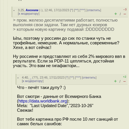
–3
3.25
,
Аноним
(
-
), 12:46, 17/11/2023 [
^
] [
^^
] [
^^^
] [
ответить
]
+
–
[
к модератору
]
/
> пром. железо десятилетиями работает, полностью
выполняя свои задачи. Там нет дурных юзеров
> которым новую картинку подавай :DDDDDDDDD
Ыгы, поэтому у россиян до сих по станки чуть не
трофейные, немецкие. А нормальные, современные?
Хехе, а вот сейчас!
Ну россияне и представляют из себя 2% мирового ввп в
результате. Если за PDP-11 цепляться, достойная
участь. Это вам не гигафактори...
+2
4.40
,
_
(
??
), 23:46, 17/11/2023 [
^
] [
^^
] [
^^^
] [
ответить
]
+
–
[
к модератору
]
/
Что - печёт таки дупу? :)
Вот смотри - данные от Всемирного Банка
(
https://data.worldbank.org
):
Meta: "Last Updated Date","2023-10-26"
Свежак!
Вот тебе картинка про РФ после 10 лет санкций от
самих белых сахибов: