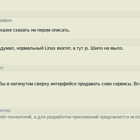
ative.
сказке сказать ни пером описать.
]
умал, нормальный Linux вкатят, а тут js. Шило на мыло.
ру
]
бы в натянутом сверху интерфейсе продавать сови сервисы. Вс
ратору
]
eb-технологий, а для разработки приложений предлагается исп