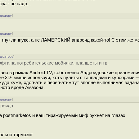
а - не надо...
ератору
]
ератору
]
 гну+линпукс, а не ЛАМЕРСКИЙ андроид какой-то! С этим же м
дератору
]
офта на потребительские мобилки, планшеты и тв.
лано в рамках Android TV, собственно Андроидовские приложени
кие 3D- мыши используй, хоть пульты с тачпадами и курсорами 
 куда хуже, «догнать и перегнать» тут вполне выполнимая задач
нстр вроде Амазона.
ератору
]
дроида
а postmarketos и ваш тиражируемый миф рухнет на глазах
еально тормозит