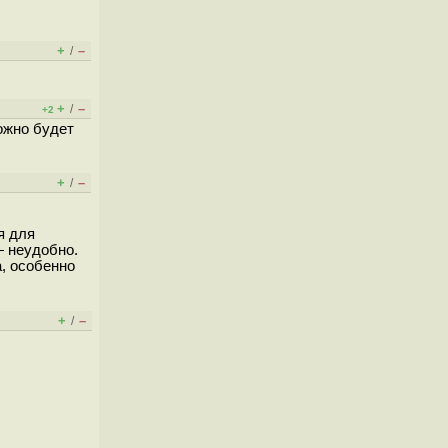
+
–
/
+
–
/
+2
ожно будет
+
–
/
я для
— неудобно.
а, особенно
+
–
/