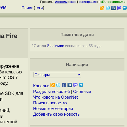
Профиль:
Аноним
(
вход
|
регистрация
)
неRU
opennet.me
РУМ
Поиск
(
теги
)
а Fire
Памятные даты
17 июля
Slackware
исполнилось 33 года
Навигация
окружение
ебительских
ire OS 7
оду.
Каналы:
Разделы новостей
|
Сводные
ке SDK для
Что нового на OpenNet
ки
Поиск в новостях
Новые комментарии
ений,
Добавить свою новость
ив
пакетной