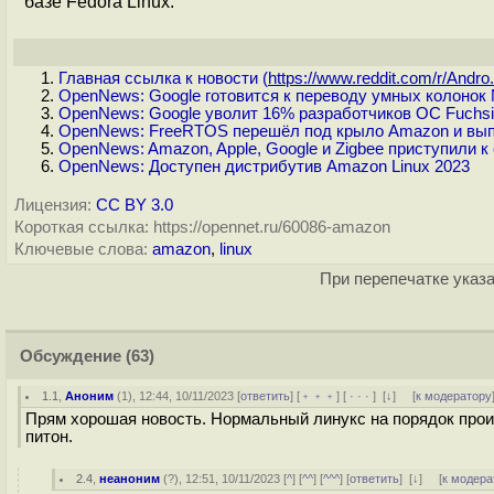
базе Fedora Linux.
Главная ссылка к новости (
https://www.reddit.com/r/Andro.
OpenNews: Google готовится к переводу умных колонок N
OpenNews: Google уволит 16% разработчиков ОС Fuchs
OpenNews: FreeRTOS перешёл под крыло Amazon и вып
OpenNews: Amazon, Apple, Google и Zigbee приступили к
OpenNews: Доступен дистрибутив Amazon Linux 2023
Лицензия:
CC BY 3.0
Короткая ссылка: https://opennet.ru/60086-amazon
Ключевые слова:
amazon
,
linux
При перепечатке указа
Обсуждение
(63)
1.1
,
Аноним
(
1
), 12:44, 10/11/2023 [
ответить
] [
﹢﹢﹢
] [
· · ·
]
[
↓
] [
к модератору
Прям хорошая новость. Нормальный линукс на порядок произ
питон.
2.4
,
неаноним
(
?
), 12:51, 10/11/2023 [
^
] [
^^
] [
^^^
] [
ответить
]
[
↓
] [
к модера