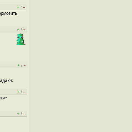
+
–
/
тормозить
+
–
/
+
–
/
падают.
+
–
/
ожие
+
–
/