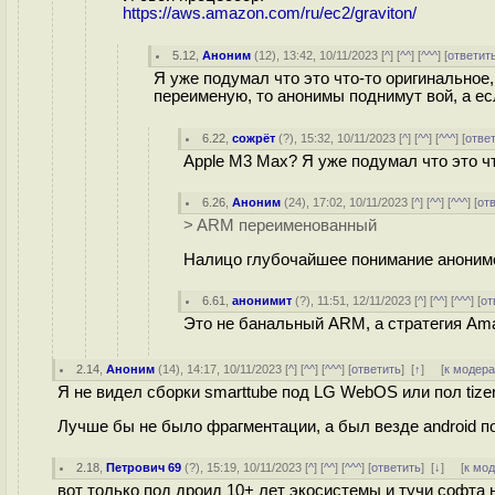
https://aws.amazon.com/ru/ec2/graviton/
5.12
,
Аноним
(
12
), 13:42, 10/11/2023 [
^
] [
^^
] [
^^^
] [
ответит
Я уже подумал что это что-то оригинальное
переименую, то анонимы поднимут вой, а есл
6.22
,
сожрёт
(
?
), 15:32, 10/11/2023 [
^
] [
^^
] [
^^^
] [
отве
Apple M3 Max? Я уже подумал что это ч
6.26
,
Аноним
(
24
), 17:02, 10/11/2023 [
^
] [
^^
] [
^^^
] [
от
> ARM переименованный
Налицо глубочайшее понимание аноним
6.61
,
анонимит
(
?
), 11:51, 12/11/2023 [
^
] [
^^
] [
^^^
] [
от
Это не банальный ARM, а стратегия Ama
2.14
,
Аноним
(
14
), 14:17, 10/11/2023 [
^
] [
^^
] [
^^^
] [
ответить
]
[
↑
] [
к модер
Я не видел сборки smarttube под LG WebOS или пол tizen
Лучше бы не было фрагментации, а был везде android по
2.18
,
Петрович 69
(
?
), 15:19, 10/11/2023 [
^
] [
^^
] [
^^^
] [
ответить
]
[
↓
] [
к мо
вот только под дроид 10+ лет экосистемы и тучи софта 