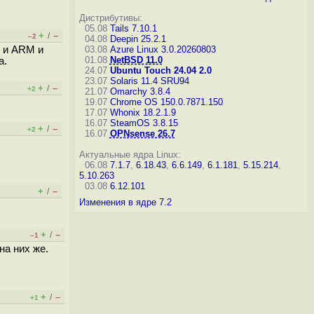
Дистрибутивы:
05.08
Tails 7.10.1
+
–
/
–2
04.08
Deepin 25.2.1
d и ARM и
03.08
Azure Linux 3.0.20260803
01.08
NetBSD 11.0
а.
24.07
Ubuntu Touch 24.04 2.0
23.07
Solaris 11.4 SRU94
+
–
/
+2
21.07
Omarchy 3.8.4
19.07
Chrome OS 150.0.7871.150
17.07
Whonix 18.2.1.9
16.07
SteamOS 3.8.15
+
–
/
+2
16.07
OPNsense 26.7
Актуальные ядра Linux:
06.08
7.1.7
,
6.18.43
,
6.6.149
,
6.1.181
,
5.15.214
,
5.10.263
03.08
6.12.101
+
–
/
Изменения в ядре 7.2
+
–
/
–1
на них же.
+
–
/
+1