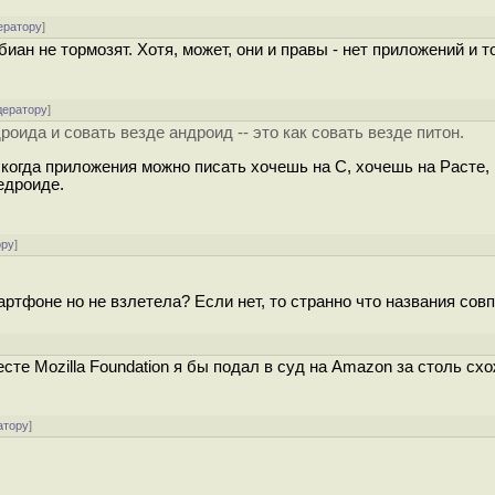
ератору
]
биан не тормозят. Хотя, может, они и правы - нет приложений и 
дератору
]
ида и совать везде андроид -- это как совать везде питон.
когда приложения можно писать хочешь на C, хочешь на Расте,
вeдpoидe.
ору
]
ртфоне но не взлетела? Если нет, то странно что названия сов
есте Mozilla Foundation я бы подал в суд на Amazon за столь сх
атору
]