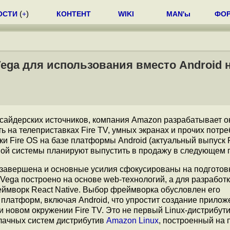
ОСТИ
(
+
)
КОНТЕНТ
WIKI
MAN'ы
ФО
ega для использования вместо Android н
нсайдерских источников, компания Amazon разрабатывает 
ь на телеприставках Fire TV, умных экранах и прочих потр
 Fire OS на базе платформы Android (актуальный выпуск F
овой системы планируют выпустить в продажу в следующем г
 завершена и основные усилия сфокусированы на подготов
Vega построено на основе web-технологий, а для разработ
еймворк React Native. Выбор фреймворка обусловлен его
платформ, включая Android, что упростит создание прилож
 новом окружении Fire TV. Это не первый Linux-дистрибут
блачных систем дистрибутив
Amazon Linux
, построенный на 