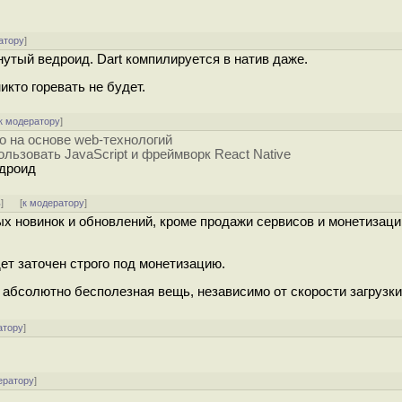
атору
]
нутый ведроид. Dart компилируется в натив даже.
никто горевать не будет.
к модератору
]
о на основе web-технологий
льзовать JavaScript и фреймворк React Native
едроид
ь
]
[
к модератору
]
ых новинок и обновлений, кроме продажи сервисов и монетизаци
ет заточен строго под монетизацию.
 абсолютно бесполезная вещь, независимо от скорости загрузки
атору
]
ератору
]