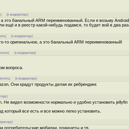
ь
]
[
к модератору
]
, а это банальный ARM переименованный. Если я возьму Androi
и ещё и в реестр какой-нибудь подамся, то будет вой в два раз
тить
]
[
к модератору
]
то-то оригинальное, а это банальный ARM переименованный!
ветить
]
[
к модератору
]
ом вопроса.
ветить
]
[
к модератору
]
zon. Они крадут продукты делая их ребрендинг.
атору
]
. Не видел возможности нормально и удобно установить jellyfin 
д который все есть и все можно легко установить.
дератору
]
на потребительские мобилки, планшеты и тв.