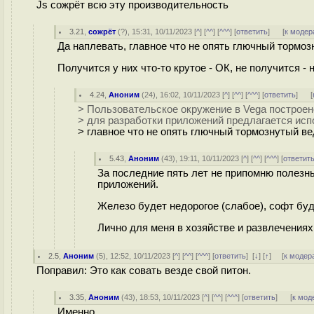
Js сожрёт всю эту производительность
3.21
,
сожрёт
(
?
), 15:31, 10/11/2023 [
^
] [
^^
] [
^^^
] [
ответить
]
[
к модер
Да наплевать, главное что не опять глючный тормоз
Получится у них что-то крутое - ОК, не получится - 
4.24
,
Аноним
(
24
), 16:02, 10/11/2023 [
^
] [
^^
] [
^^^
] [
ответить
]
[
> Пользовательское окружение в Vega построен
> для разработки приложений предлагается испо
> главное что не опять глючный тормознутый в
5.43
,
Аноним
(
43
), 19:11, 10/11/2023 [
^
] [
^^
] [
^^^
] [
ответит
За последние пять лет не припомню полезн
приложений.
Железо будет недорогое (слабое), софт буд
Лично для меня в хозяйстве и развлечениях
2.5
,
Аноним
(
5
), 12:52, 10/11/2023 [
^
] [
^^
] [
^^^
] [
ответить
]
[
↓
] [
↑
] [
к модер
Поправил: Это как совать везде свой питон.
3.35
,
Аноним
(
43
), 18:53, 10/11/2023 [
^
] [
^^
] [
^^^
] [
ответить
]
[
к мод
Именно.