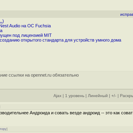
испра
..
)
est Audio на ОС Fuchsia
ia
ущен под лицензией MIT
 созданию открытого стандарта для устройств умного дома
ние ссылки на opennet.ru обязательно
Ajax
|
1 уровень
|
Линейный
|
+/-
|
Раскры
]
водительнее Андроида и совать везде андроид -- это как соват
тору
]