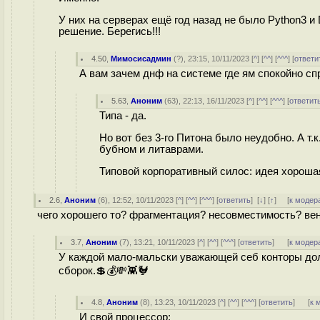
У них на серверах ещё год назад не было Python3 
решение. Берегись!!!
4.50
,
Мимосисадмин
(
?
), 23:15, 10/11/2023 [
^
] [
^^
] [
^^^
] [
ответи
А вам зачем днф на системе где ям спокойно с
5.63
,
Аноним
(
63
), 22:13, 16/11/2023 [
^
] [
^^
] [
^^^
] [
ответит
Типа - да.
Но вот без 3-го Питона было неудобно. А т.
бубном и литаврами.
Типовой корпоративный силос: идея хорошая
2.6
,
Аноним
(
6
), 12:52, 10/11/2023 [
^
] [
^^
] [
^^^
] [
ответить
]
[
↓
] [
↑
] [
к модер
чего хорошего то? фрагментация? несовместимость? ве
3.7
,
Аноним
(
7
), 13:21, 10/11/2023 [
^
] [
^^
] [
^^^
] [
ответить
]
[
к модер
У каждой мало-мальски уважающей себ конторы долж
сборок.💲💰💸👾🐓
4.8
,
Аноним
(
8
), 13:23, 10/11/2023 [
^
] [
^^
] [
^^^
] [
ответить
]
[
к 
И свой процессор: