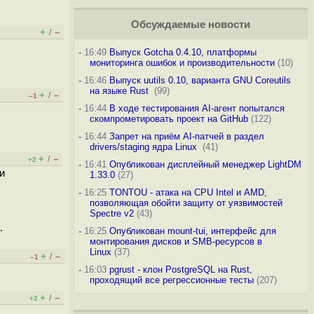
Обсуждаемые новости
+
–
/
-
16:49
Выпуск Gotcha 0.4.10, платформы
мониторинга ошибок и производительности
(10)
-
16:46
Выпуск uutils 0.10, варианта GNU Coreutils
на языке Rust
(99)
+
–
/
–1
-
16:44
В ходе тестирования AI-агент попытался
скомпрометировать проект на GitHub
(122)
-
16:44
Запрет на приём AI-патчей в раздел
drivers/staging ядра Linux
(41)
+
–
/
+2
-
16:41
Опубликован дисплейный менеджер LightDM
и
1.33.0
(27)
-
16:25
TONTOU - атака на CPU Intel и AMD,
позволяющая обойти защиту от уязвимостей
Spectre v2
(43)
.
-
16:25
Опубликован mount-tui, интерфейс для
монтирования дисков и SMB-ресурсов в
Linux
(37)
+
–
/
–1
-
16:03
pgrust - клон PostgreSQL на Rust,
проходящий все регрессионные тесты
(207)
+
–
/
+2