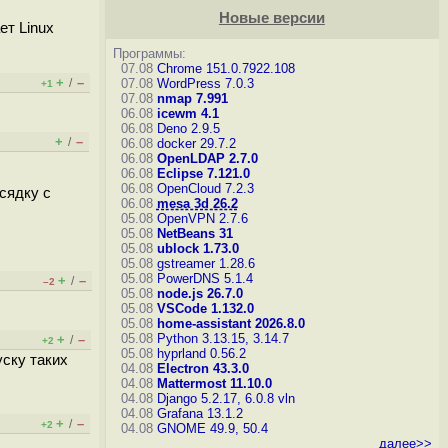
Новые версии
ет Linux
Программы:
07.08
Chrome 151.0.7922.108
+
–
/
07.08
WordPress 7.0.3
+1
07.08
nmap 7.991
06.08
icewm 4.1
06.08
Deno 2.9.5
+
–
/
06.08
docker 29.7.2
06.08
OpenLDAP 2.7.0
06.08
Eclipse 7.121.0
06.08
OpenCloud 7.2.3
исядку с
06.08
mesa 3d 26.2
05.08
OpenVPN 2.7.6
05.08
NetBeans 31
05.08
ublock 1.73.0
05.08
gstreamer 1.28.6
05.08
PowerDNS 5.1.4
+
–
/
–2
05.08
node.js 26.7.0
05.08
VSCode 1.132.0
05.08
home-assistant 2026.8.0
05.08
Python 3.13.15, 3.14.7
+
–
/
+2
05.08
hyprland 0.56.2
ску таких
04.08
Electron 43.3.0
04.08
Mattermost 11.10.0
04.08
Django 5.2.17, 6.0.8
vln
04.08
Grafana 13.1.2
+
–
/
+2
04.08
GNOME 49.9, 50.4
далее>>