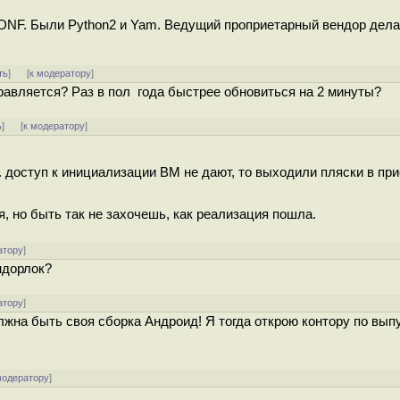
и DNF. Были Python2 и Yam. Ведущий проприетарный вендор дела
ть
]
[
к модератору
]
правляется? Раз в пол года быстрее обновиться на 2 минуты?
ь
]
[
к модератору
]
к. доступ к инициализации ВМ не дают, то выходили пляски в пр
, но быть так не захочешь, как реализация пошла.
атору
]
ндорлок?
атору
]
на быть своя сборка Андроид! Я тогда открою контору по выпу
модератору
]