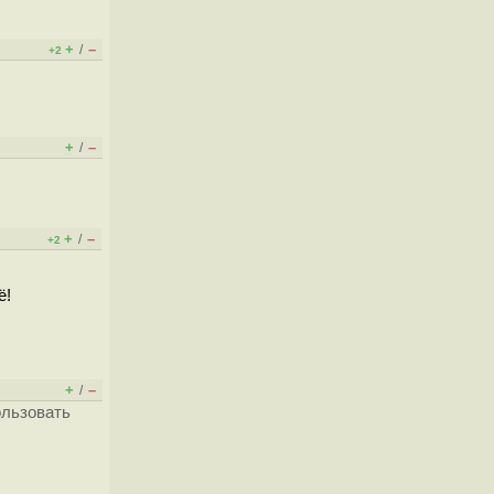
+
–
/
+2
+
–
/
+
–
/
+2
ё!
+
–
/
ользовать