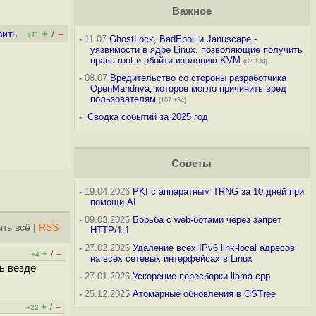
Важное
+
–
вить
/
+11
-
11.07
GhostLock, BadEpoll и Januscape -
уязвимости в ядре Linux, позволяющие получить
права root и обойти изоляцию KVM
(82 +34)
-
08.07
Вредительство со стороны разработчика
OpenMandriva, которое могло причинить вред
пользователям
(107 +34)
-
Сводка событий за 2025 год
Советы
-
19.04.2026
PKI с аппаратным TRNG за 10 дней при
помощи AI
-
09.03.2026
Борьба с web-ботами через запрет
ть всё
|
RSS
HTTP/1.1
-
27.02.2026
Удаление всех IPv6 link-local адресов
+
–
/
+4
на всех сетевых интерфейсах в Linux
ь везде
-
27.01.2026
Ускорение пересборки llama.cpp
-
25.12.2025
Атомарные обновления в OSTree
+
–
/
+22