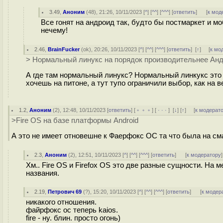
3.49
,
Аноним
(
48
), 21:26, 10/11/2023 [
^
] [
^^
] [
^^^
] [
ответить
]
[
к мод
Все гонят на андроид так, будто бы постмаркет и мо
нечему!
2.46
,
BrainFucker
(
ok
), 20:26, 10/11/2023 [
^
] [
^^
] [
^^^
] [
ответить
]
[
↑
] [
к мо
> Нормальный линукс на порядок производительнее Андро
А где там нормальный линукс? Нормальный линкукс это 
хочешь на питоне, а тут тупо ограничили выбор, как на 
1.2
,
Аноним
(
2
), 12:48, 10/11/2023 [
ответить
] [
﹢﹢﹢
] [
· · ·
]
[
↓
] [
↑
] [
к модерат
>Fire OS на базе платформы Android
А это не имеет отновешне к Фаерфокс ОС та что была на сма
2.3
,
Аноним
(
2
), 12:51, 10/11/2023 [
^
] [
^^
] [
^^^
] [
ответить
]
[
к модератору
]
Хм.. Fire OS и Firefox OS это две разные сущности. На м
названия.
2.19
,
Петрович 69
(
?
), 15:20, 10/11/2023 [
^
] [
^^
] [
^^^
] [
ответить
]
[
к модер
никакого отношения.
файрфокс ос теперь kaios.
fire - ну. блин. просто огонь)