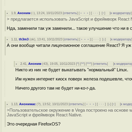
1.9
,
Аноним
(
-
), 13:24, 10/11/2023 [
ответить
] [
﹢﹢﹢
] [
· · ·
]
[
↑
] [
к модератору
]
> предлагается использовать JavaScript и фреймворк React N
Нда, заменили так уж заменили... такое улучшение что ни в 
1.11
,
th3m3
(
ok
), 13:41, 10/11/2023 [
ответить
] [
﹢﹢﹢
] [
· · ·
]
[
↓
] [
к модератору
А они вообще читали лицензионное соглашение React? Я уж д
2.41
,
Аноним
(
43
), 19:05, 10/11/2023 [
^
] [
^^
] [
^^^
] [
ответить
]
[
к модерато
Никто из них не будет выкатывать "нормальный" Linux.
Им нужен интернет киоск поверх железа подешевле, что
Ничего другого там не будет ни-ко-г-да.
1.13
,
Анонимас
(
?
), 13:52, 10/11/2023 [
ответить
] [
﹢﹢﹢
] [
· · ·
]
[
↓
] [
↑
] [
к моде
>Пользовательское окружение в Vega построено на основе w
JavaScript и фреймворк React Native.
Это очередная FirefoxOS?