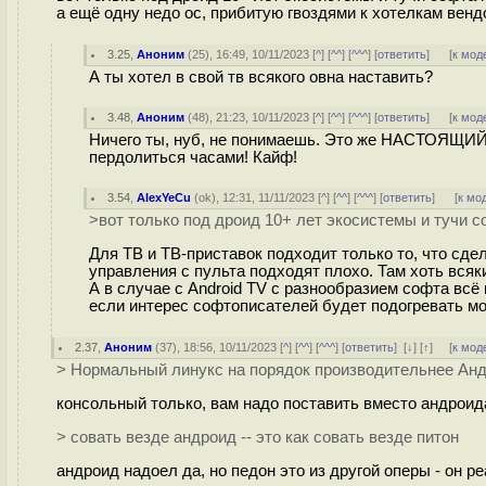
а ещё одну недо ос, прибитую гвоздями к хотелкам вендор
3.25
,
Аноним
(
25
), 16:49, 10/11/2023 [
^
] [
^^
] [
^^^
] [
ответить
]
[
к мод
А ты хотел в свой тв всякого овна наставить?
3.48
,
Аноним
(
48
), 21:23, 10/11/2023 [
^
] [
^^
] [
^^^
] [
ответить
]
[
к мод
Ничего ты, нуб, не понимаешь. Это же НАСТОЯЩИЙ
пердолиться часами! Кайф!
3.54
,
AlexYeCu
(
ok
), 12:31, 11/11/2023 [
^
] [
^^
] [
^^^
] [
ответить
]
[
к мо
>вот только под дроид 10+ лет экосистемы и тучи с
Для ТВ и ТВ-приставок подходит только то, что сде
управления с пульта подходят плохо. Там хоть вся
А в случае с Android TV с разнообразием софта всё
если интерес софтописателей будет подогревать мо
2.37
,
Аноним
(
37
), 18:56, 10/11/2023 [
^
] [
^^
] [
^^^
] [
ответить
]
[
↓
] [
↑
] [
к мод
> Нормальный линукс на порядок производительнее Ан
консольный только, вам надо поставить вместо андроид
> совать везде андроид -- это как совать везде питон
андроид надоел да, но педон это из другой оперы - он р