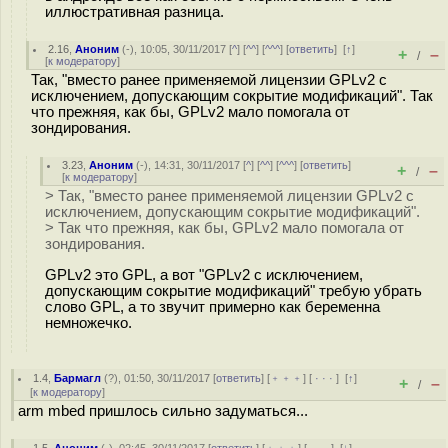
иллюстративная разница.
2.16
,
Аноним
(
-
), 10:05, 30/11/2017 [
^
] [
^^
] [
^^^
] [
ответить
]
[
↑
]
+
–
/
[
к модератору
]
Так, "вместо ранее применяемой лицензии GPLv2 с
исключением, допускающим сокрытие модификаций". Так
что прежняя, как бы, GPLv2 мало помогала от
зондирования.
3.23
,
Аноним
(
-
), 14:31, 30/11/2017 [
^
] [
^^
] [
^^^
] [
ответить
]
+
–
/
[
к модератору
]
> Так, "вместо ранее применяемой лицензии GPLv2 с
исключением, допускающим сокрытие модификаций".
> Так что прежняя, как бы, GPLv2 мало помогала от
зондирования.
GPLv2 это GPL, а вот "GPLv2 с исключением,
допускающим сокрытие модификаций" требую убрать
слово GPL, а то звучит примерно как беременна
немножечко.
1.4
,
Бармагл
(
?
), 01:50, 30/11/2017 [
ответить
] [
﹢﹢﹢
] [
· · ·
]
[
↑
]
+
–
/
[
к модератору
]
arm mbed пришлось сильно задуматься...