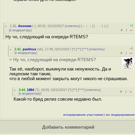
+2
1.32
,
Аноним
(
-
), 00:31, 01/12/2017 [
ответить
] [
﹢﹢﹢
] [
· · ·
]
[
↑
]
+
–
[
к модератору
]
/
Ну чо, следующий на очереди RTEMS?
–1
2.41
,
pavlinux
(
ok
), 17:49, 02/12/2017 [
^
] [
^^
] [
^^^
] [
ответить
]
+
–
[
к модератору
]
/
> Ну чо, следующий на очереди RTEMS?
Так её, наоборот, выкинули как ненужность. Да и
лицензии там такие,
что в любой момент закрыть могут никого не спрашивая.
3.44
,
1984
(
?
), 18:55, 03/12/2017 [
^
] [
^^
] [
^^^
] [
ответить
]
+
–
/
[
к модератору
]
Какой-то бред релиз совсем недавно был.
игнорирование участников
|
лог модерирования
Добавить комментарий