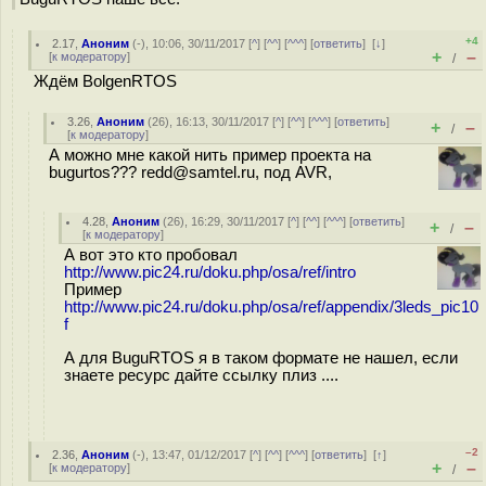
+4
2.17
,
Аноним
(
-
), 10:06, 30/11/2017 [
^
] [
^^
] [
^^^
] [
ответить
]
[
↓
]
+
–
[
к модератору
]
/
Ждём BolgenRTOS
3.26
,
Аноним
(
26
), 16:13, 30/11/2017 [
^
] [
^^
] [
^^^
] [
ответить
]
+
–
/
[
к модератору
]
А можно мне какой нить пример проекта на
bugurtos??? redd@samtel.ru, под AVR,
4.28
,
Аноним
(
26
), 16:29, 30/11/2017 [
^
] [
^^
] [
^^^
] [
ответить
]
+
–
/
[
к модератору
]
А вот это кто пробовал
http://www.pic24.ru/doku.php/osa/ref/intro
Пример
http://www.pic24.ru/doku.php/osa/ref/appendix/3leds_pic10
f
А для BuguRTOS я в таком формате не нашел, если
знаете ресурс дайте ссылку плиз ....
–2
2.36
,
Аноним
(
-
), 13:47, 01/12/2017 [
^
] [
^^
] [
^^^
] [
ответить
]
[
↑
]
+
–
[
к модератору
]
/