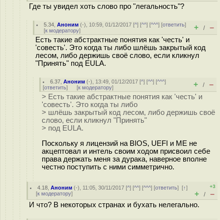
Где ты увидел хоть слово про "легальность"?
5.34
,
Аноним
(
-
), 10:59, 01/12/2017 [
^
] [
^^
] [
^^^
] [
ответить
]
+
–
/
[
к модератору
]
Есть такие абстрактные понятия как 'честь' и
'совесть'. Это когда ты либо шлёшь закрытый код
лесом, либо держишь своё слово, если кликнул
"Принять" под EULA.
6.37
,
Аноним
(
-
), 13:49, 01/12/2017 [
^
] [
^^
] [
^^^
]
+
–
/
[
ответить
]
[
к модератору
]
> Есть такие абстрактные понятия как 'честь' и
'совесть'. Это когда ты либо
> шлёшь закрытый код лесом, либо держишь своё
слово, если кликнул "Принять"
> под EULA.
Поскольку я лицензий на BIOS, UEFI и ME не
акцептовал и интель своим ходом присвоил себе
права держать меня за дурака, наверное вполне
честно поступить с ними симметрично.
+3
4.18
,
Аноним
(
-
), 11:05, 30/11/2017 [
^
] [
^^
] [
^^^
] [
ответить
]
[
↑
]
+
–
[
к модератору
]
/
И что? В некоторых странах и бухать нелегально.