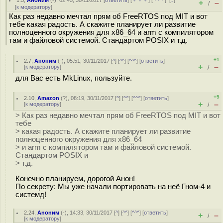
1.5
,
Аноним
(
-
), 02:45, 30/11/2017 [
ответить
] [
﹢﹢﹢
] [
· · ·
]
[
↓
]
+
–
/
[
к модератору
]
Как раз недавно мечтал прям об FreeRTOS под MIT и вот
тебе какая радость. А скажите планирует ли развитие
полноценного окружения для x86_64 и arm с компилятором
там и файловой системой. Стандартом POSIX и т.д.
+1
2.7
,
Аноним
(
-
), 05:51, 30/11/2017 [
^
] [
^^
] [
^^^
] [
ответить
]
+
–
[
к модератору
]
/
для Вас есть MkLinux, пользуйте.
+5
2.10
,
Amazon
(
?
), 08:19, 30/11/2017 [
^
] [
^^
] [
^^^
] [
ответить
]
+
–
[
к модератору
]
/
> Как раз недавно мечтал прям об FreeRTOS под MIT и вот
тебе
> какая радость. А скажите планирует ли развитие
полноценного окружения для x86_64
> и arm с компилятором там и файловой системой.
Стандартом POSIX и
> т.д.
Конечно планируем, дорогой Анон!
По секрету: Мы уже начали портировать на неё Гном-4 и
системд!
2.24
,
Аноним
(
-
), 14:33, 30/11/2017 [
^
] [
^^
] [
^^^
] [
ответить
]
+
–
/
[
к модератору
]