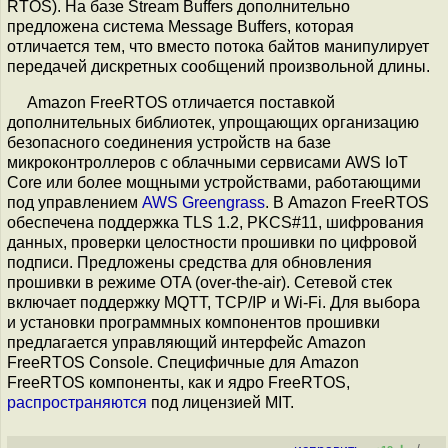
RTOS). На базе Stream Buffers дополнительно
предложена система Message Buffers, которая
отличается тем, что вместо потока байтов манипулирует
передачей дискретных сообщений произвольной длины.
Amazon FreeRTOS отличается поставкой
дополнительных библиотек, упрощающих организацию
безопасного соединения устройств на базе
микроконтроллеров с облачными сервисами AWS IoT
Core или более мощными устройствами, работающими
под управлением
AWS Greengrass
. В Amazon FreeRTOS
обеспечена поддержка TLS 1.2, PKCS#11, шифрования
данных, проверки целостности прошивки по цифровой
подписи. Предложены средства для обновления
прошивки в режиме OTA (over-the-air). Сетевой стек
включает поддержку MQTT, TCP/IP и Wi-Fi. Для выбора
и установки программных компонентов прошивки
предлагается управляющий интерфейс Amazon
FreeRTOS Console. Специфичные для Amazon
FreeRTOS компоненты, как и ядро FreeRTOS,
распространяются
под лицензией MIT.