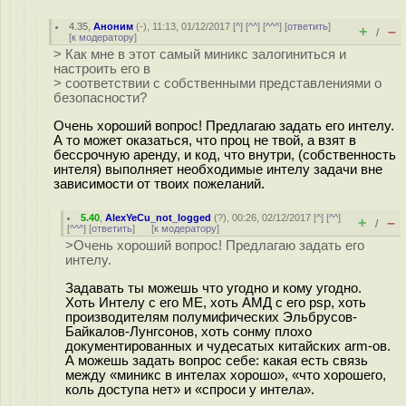
4.35
,
Аноним
(
-
), 11:13, 01/12/2017 [
^
] [
^^
] [
^^^
] [
ответить
]
+
–
/
[
к модератору
]
> Как мне в этот самый миникс залогиниться и
настроить его в
> соответствии с собственными представлениями о
безопасности?
Очень хороший вопрос! Предлагаю задать его интелу.
А то может оказаться, что проц не твой, а взят в
бессрочную аренду, и код, что внутри, (собственность
интеля) выполняет необходимые интелу задачи вне
зависимости от твоих пожеланий.
5.40
,
AlexYeCu_not_logged
(
?
), 00:26, 02/12/2017 [
^
] [
^^
]
+
–
/
[
^^^
] [
ответить
]
[
к модератору
]
>Очень хороший вопрос! Предлагаю задать его
интелу.
Задавать ты можешь что угодно и кому угодно.
Хоть Интелу с его ME, хоть АМД с его psp, хоть
производителям полумифических Эльбрусов-
Байкалов-Лунгсонов, хоть сонму плохо
документированных и чудесатых китайских arm-ов.
А можешь задать вопрос себе: какая есть связь
между «миникс в интелах хорошо», «что хорошего,
коль доступа нет» и «спроси у интела».