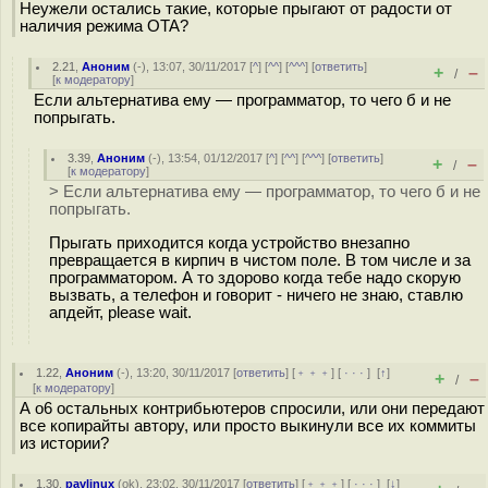
Неужели остались такие, которые прыгают от радости от
наличия режима OTA?
2.21
,
Аноним
(
-
), 13:07, 30/11/2017 [
^
] [
^^
] [
^^^
] [
ответить
]
+
–
/
[
к модератору
]
Если альтернатива ему — программатор, то чего б и не
попрыгать.
3.39
,
Аноним
(
-
), 13:54, 01/12/2017 [
^
] [
^^
] [
^^^
] [
ответить
]
+
–
/
[
к модератору
]
> Если альтернатива ему — программатор, то чего б и не
попрыгать.
Прыгать приходится когда устройство внезапно
превращается в кирпич в чистом поле. В том числе и за
программатором. А то здорово когда тебе надо скорую
вызвать, а телефон и говорит - ничего не знаю, ставлю
апдейт, please wait.
1.22
,
Аноним
(
-
), 13:20, 30/11/2017 [
ответить
] [
﹢﹢﹢
] [
· · ·
]
[
↑
]
+
–
/
[
к модератору
]
А о6 остальных контрибьютеров спросили, или они передают
все копирайты автору, или просто выкинули все их коммиты
из истории?
1.30
,
pavlinux
(
ok
), 23:02, 30/11/2017 [
ответить
] [
﹢﹢﹢
] [
· · ·
]
[
↓
]