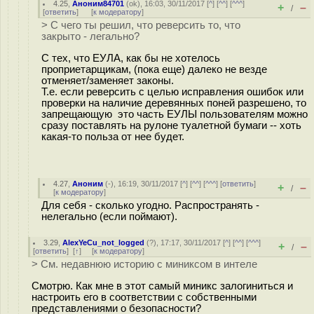
4.25
,
Аноним84701
(
ok
), 16:03, 30/11/2017 [
^
] [
^^
] [
^^^
]
+
–
/
[
ответить
]
[
к модератору
]
> С чего ты решил, что реверсить то, что
закрыто - легально?
С тех, что ЕУЛА, как бы не хотелось
проприетарщикам, (пока еще) далеко не везде
отменяет/заменяет законы.
Т.е. если реверсить с целью исправления ошибок или
проверки на наличие деревянных поней разрешено, то
запрещающую это часть ЕУЛЫ пользователям можно
сразу поставлять на рулоне туалетной бумаги -- хоть
какая-то польза от нее будет.
4.27
,
Аноним
(
-
), 16:19, 30/11/2017 [
^
] [
^^
] [
^^^
] [
ответить
]
+
–
/
[
к модератору
]
Для себя - сколько угодно. Распространять -
нелегально (если поймают).
3.29
,
AlexYeCu_not_logged
(
?
), 17:17, 30/11/2017 [
^
] [
^^
] [
^^^
]
+
–
/
[
ответить
]
[
↑
] [
к модератору
]
> См. недавнюю историю с миниксом в интеле
Смотрю. Как мне в этот самый миникс залогиниться и
настроить его в соответствии с собственными
представлениями о безопасности?