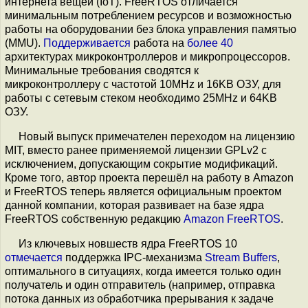
интернета вещей (IoT). FreeRTOS отличается
минимальным потреблением ресурсов и возможностью
работы на оборудовании без блока управления памятью
(MMU).
Поддерживается
работа на
более 40
архитектурах микроконтроллеров и микропроцессоров.
Минимальные требования сводятся к
микроконтроллеру с частотой 10MHz и 16KB ОЗУ, для
работы с сетевым стеком необходимо 25MHz и 64KB
ОЗУ.
Новый выпуск примечателен переходом на лицензию
MIT, вместо ранее применяемой лицензии GPLv2 с
исключением, допускающим сокрытие модификаций.
Кроме того, автор проекта перешёл на работу в Amazon
и FreeRTOS теперь является официальным проектом
данной компании, которая развивает на базе ядра
FreeRTOS собственную редакцию
Amazon FreeRTOS
.
Из ключевых новшеств ядра FreeRTOS 10
отмечается
поддержка IPC-механизма
Stream Buffers
,
оптимального в ситуациях, когда имеется только один
получатель и один отправитель (например, отправка
потока данных из обработчика прерывания к задаче