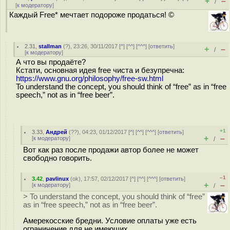
+
–
/
[
к модератору
]
Каждый Free* мечтает подороже продаться! ©
2.31
,
stallman
(
?
), 23:26, 30/11/2017 [
^
] [
^^
] [
^^^
] [
ответить
]
+
–
/
[
к модератору
]
А что вы продаёте?
Кстати, основная идея free чиста и безупречна:
https://www.gnu.org/philosophy/free-sw.html
To understand the concept, you should think of “free” as in “free
speech,” not as in “free beer”.
+1
3.33
,
Андрей
(
??
), 04:23, 01/12/2017 [
^
] [
^^
] [
^^^
] [
ответить
]
+
–
[
к модератору
]
/
Вот как раз после продажи автор более не может
свободно говорить.
–1
3.42
,
pavlinux
(
ok
), 17:57, 02/12/2017 [
^
] [
^^
] [
^^^
] [
ответить
]
+
–
[
к модератору
]
/
> To understand the concept, you should think of “free”
as in “free speech,” not as in “free beer”.
Амерекосские бредни. Условие оплаты уже есть
ограничение для не имеющих.