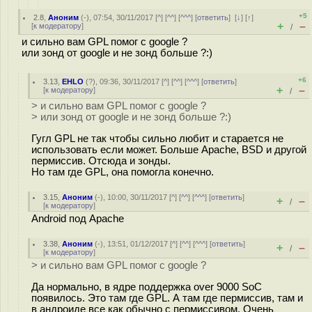
+5
2.8
,
Аноним
(
-
), 07:54, 30/11/2017 [
^
] [
^^
] [
^^^
] [
ответить
]
[
↓
] [
↑
]
+
–
[
к модератору
]
/
и сильно вам GPL помог с google ?
или зонд от google и не зонд больше ?:)
+6
3.13
,
EHLO
(
?
), 09:36, 30/11/2017 [
^
] [
^^
] [
^^^
] [
ответить
]
+
–
[
к модератору
]
/
> и сильно вам GPL помог с google ?
> или зонд от google и не зонд больше ?:)
Гугл GPL не так чтобы сильно любит и старается не
использовать если может. Больше Apache, BSD и другой
пермиссив. Отсюда и зонды.
Но там где GPL, она помогла конечно.
3.15
,
Аноним
(
-
), 10:00, 30/11/2017 [
^
] [
^^
] [
^^^
] [
ответить
]
+
–
/
[
к модератору
]
Android под Apache
3.38
,
Аноним
(
-
), 13:51, 01/12/2017 [
^
] [
^^
] [
^^^
] [
ответить
]
+
–
/
[
к модератору
]
> и сильно вам GPL помог с google ?
Да нормально, в ядре поддержка over 9000 SoC
появилось. Это там где GPL. А там где пермиссив, там и
в андроиде все как обычно с пермиссивом. Очень