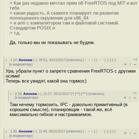
> Как раз недавно мечтал прям об FreeRTOS под MIT и вот
тебе
> какая радость. А скажите планирует ли развитие
полноценного окружения для x86_64
> и arm с компилятором там и файловой системой.
Стандартом POSIX и
> т.д.
Да, только мы их показывать не будем.
+4
1.14
,
Аноним
(
-
), 09:51, 30/11/2017 [
ответить
] [
﹢﹢﹢
] [
· · ·
]
[
↓
] [
↑
]
+
–
[
к модератору
]
/
Ура, убрали пункт о запрете сравнения FreeRTOS с другими
осями!
Теперь все увидят, какой она тормоз:)
+1
2.19
,
Аноним
(
-
), 11:27, 30/11/2017 [
^
] [
^^
] [
^^^
] [
ответить
]
+
–
[
к модератору
]
/
Там нечему тормозить. IPC - довольно примитивный (в
хорошем смысле), планировщик - такой же, всё
максимально гибкое и настраиваемое.
1.20
,
Аноним
(
-
), 11:49, 30/11/2017 [
ответить
] [
﹢﹢﹢
] [
· · ·
]
[
↓
] [
↑
]
+
–
/
[
к модератору
]