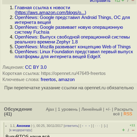
+
–
исправить
/
+12
Главная ссылка к новости
(
https://aws.amazon.com/blogs/o...
)
OpenNews: Google представил Android Things, ОС для
интернета вещей
OpenNews: Google развивает новую операционную
систему Fuchsia
OpenNews: Выпуск свободной операционной системы
реального времени Zephyr 1.8
OpenNews: Mozilla развивает концепцию Web of Things
OpenNews: Linux Foundation представил первый выпуск
платформы для интернета вещей EdgeX
Лицензия:
CC BY 3.0
Короткая ссылка: https://opennet.ru/47649-freertos
Ключевые слова:
freertos
,
amazon
При перепечатке указание ссылки на opennet.ru обязательно
Обсуждение
Ajax
|
1 уровень
|
Линейный
|
+/-
|
Раскрыть
(41)
всё
|
RSS
+11
1.1
,
Аноним
(
-
), 00:25, 30/11/2017 [
ответить
] [
﹢﹢﹢
] [
· · ·
]
[
↓
]
+
–
[
к модератору
]
/
BuguRTOS наше всё.