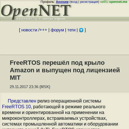
Профиль:
Аноним
(
вход
|
регистрация
)
неRU
opennet.me
[
новости
/
+++
|
форум
|
теги
|
]
FreeRTOS перешёл под крыло
Amazon и выпущен под лицензией
MIT
29.11.2017 23:36 (MSK)
Представлен
релиз операционной системы
FreeRTOS 10
, работающей в режиме реального
времени и ориентированной на применении на
микроконтроллерах, встраиваемых устройствах,
системах промышленной автоматики и оборудовании