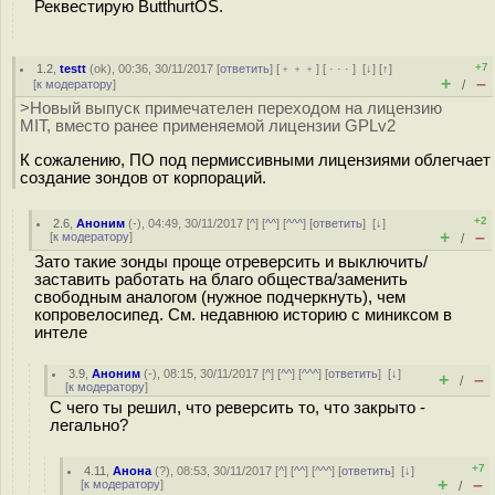
Реквестирую ButthurtOS.
+7
1.2
,
testt
(
ok
), 00:36, 30/11/2017 [
ответить
] [
﹢﹢﹢
] [
· · ·
]
[
↓
] [
↑
]
+
–
[
к модератору
]
/
>Новый выпуск примечателен переходом на лицензию
MIT, вместо ранее применяемой лицензии GPLv2
К сожалению, ПО под пермиссивными лицензиями облегчает
создание зондов от корпораций.
+2
2.6
,
Аноним
(
-
), 04:49, 30/11/2017 [
^
] [
^^
] [
^^^
] [
ответить
]
[
↓
]
+
–
[
к модератору
]
/
Зато такие зонды проще отреверсить и выключить/
заставить работать на благо общества/заменить
свободным аналогом (нужное подчеркнуть), чем
копровелосипед. См. недавнюю историю с миниксом в
интеле
3.9
,
Аноним
(
-
), 08:15, 30/11/2017 [
^
] [
^^
] [
^^^
] [
ответить
]
[
↓
]
+
–
/
[
к модератору
]
С чего ты решил, что реверсить то, что закрыто -
легально?
+7
4.11
,
Анона
(
?
), 08:53, 30/11/2017 [
^
] [
^^
] [
^^^
] [
ответить
]
[
↓
]
+
–
[
к модератору
]
/