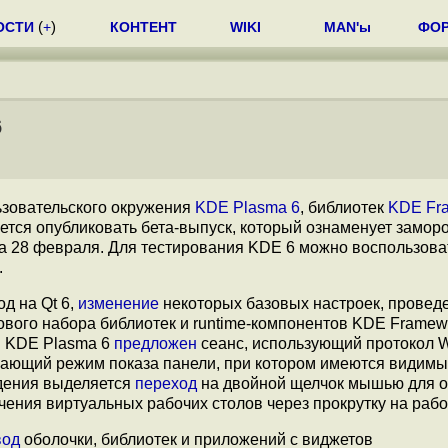
ОСТИ
(
+
)
КОНТЕНТ
WIKI
MAN'ы
ФО
6
ьзовательского окружения
KDE Plasma 6
, библиотек
KDE Fr
уется опубликовать бета-выпуск, который ознаменует замор
на 28 февраля. Для тестирования KDE 6 можно воспользова
.
д на Qt 6,
изменение
некоторых базовых настроек, провед
вого набора библиотек и runtime-компонентов KDE Framewo
в KDE Plasma 6
предложен
сеанс, использующий протокол W
ающий режим показа панели, при котором имеются видимы
едения выделяется
переход
на двойной щелчок мышью для о
ения виртуальных рабочих столов через прокрутку на рабо
вод
оболочки, библиотек и приложений c виджетов