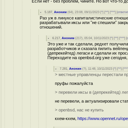
Если нет - без проблем, чините. Но вот что-то д
5.187
,
Аноним
(
64
), 23:08, 09/11/2023 [
^
] [
^^
] [
^^^
] [
ответи
Раз уж в линуксе капиталистические отноше
разрабатывали иксы или "не спешили" закр
отношений.
6.217
,
Аноним
(
217
), 05:04, 10/11/2023 [
^
] [
^^
] [
^^^
] [
Это уже и так сделали, редхет получила
разработчиков и сказала пилить вейлен
(депрекейтед) легаси и сделали их про
Переходите на openbsd.org уже сегодня, 
7.281
,
Анонин
(
?
), 11:48, 10/11/2023 [
^
] [
^^
] [
^^^
> местные управленцы перестали п
пруфы пожалуйста
> перевели иксы в (депрекейтед) ле
не перевели, а актуализировали ста
> openbsd, нас не купить
кхем-кхем,
https://www.opennet.ru/o