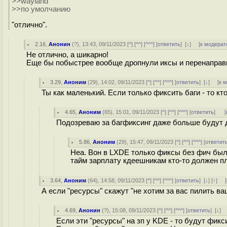
>>wayland
>>по умолчанию
"отлично".
2.16
,
Анонин
(
?
), 13:43, 09/11/2023 [
^
] [
^^
] [
^^^
] [
ответить
]
[
↓
] [
к модерат
Не отлично, а шикарно!
Еще бы побыстрее вообще дропнули иксы и перенаправ
3.29
,
Аноним
(
29
), 14:02, 09/11/2023 [
^
] [
^^
] [
^^^
] [
ответить
]
[
↓
] [
к 
Ты как маленький. Если только фиксить баги - то кт
4.65
,
Аноним
(
65
), 15:01, 09/11/2023 [
^
] [
^^
] [
^^^
] [
ответить
]
[
Подозреваю за багфиксинг даже больше будут 
5.86
,
Аноним
(
29
), 15:47, 09/11/2023 [
^
] [
^^
] [
^^^
] [
ответит
Неа. Вон в LXDE только фиксы без фич были
тайм зарплату кдеешникам кто-то должен пл
3.64
,
Аноним
(
64
), 14:58, 09/11/2023 [
^
] [
^^
] [
^^^
] [
ответить
]
[
↓
] [
↑
] [
А если "ресурсы" скажут "не хотим за вас пилить ва
4.69
,
Анонин
(
?
), 15:08, 09/11/2023 [
^
] [
^^
] [
^^^
] [
ответить
]
[
↓
] 
Если эти "ресурсы" на зп у KDE - то будут фикс