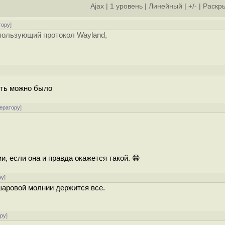
Ajax
|
1 уровень
|
Линейный
|
+/-
|
Раскры
тору
]
пользующий протокол Wayland,
ить можно было
ератору
]
, если она и правда окажется такой. 😁
ру
]
а шаровой молнии держится все.
ору
]