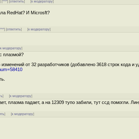
] [
^^^
] [
ответить
]
[
к модератору
]
ла RedHat? И Microsft?
^^^
] [
ответить
]
[
к модератору
]
[
к модератору
]
 с плазмой?
6 изменений от 32 разработчиков (добавлено 3618 строк кода и 
l?num=58410
ть.
ть
]
[
к модератору
]
т, плазма падает, а на 12309 тупо забили, тут ссд помогли. Лин
ить
]
[
к модератору
]