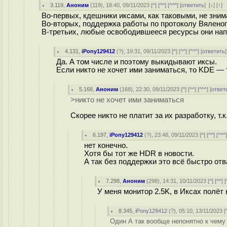
3.119
,
Аноним
(
119
), 18:40, 09/11/2023 [
^
] [
^^
] [
^^^
] [
ответить
]
[
↓
] [
↑
]
Во-первых, кдешники иксами, как таковыми, не зним
Во-вторых, поддержка работы по протоколу Вяленого
В-третьих, любые освободившееся ресурсы они нап
4.131
,
iPony129412
(
?
), 19:31, 09/11/2023 [
^
] [
^^
] [
^^^
] [
ответить
Да. А том числе и поэтому выкидывают иксы.
Если никто не хочет ими заниматься, то KDE — 
5.168
,
Аноним
(
168
), 22:30, 09/11/2023 [
^
] [
^^
] [
^^^
] [
ответ
>никто не хочет ими заниматься
Скорее никто не платит за их разработку, т.к.
6.197
,
iPony129412
(
?
), 23:48, 09/11/2023 [
^
] [
^^
] [
^^^
нет конечно.
Хотя бы тот же HDR в новости.
А так без поддержки это всё быстро от
7.298
,
Аноним
(
298
), 14:31, 10/11/2023 [
^
] [
^^
] [
У меня монитор 2.5K, в Иксах полёт
8.345
,
iPony129412
(
?
), 05:10, 13/11/2023 [
Один А так вообще непонятно к чему