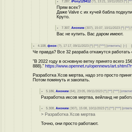
7.287
,
iPony129412
(
?
), 13:21, 10/11/2023 [
^
] [
^^
Прям всех?
Даже Valve с их кучей бабла подкупи
Круто.
7.307
,
Аноним
(
307
), 15:07, 10/11/2023 [
^
] [
^^
] [
Вас не купить. Вас даром имеют.
4.108
,
фнон
(
?
), 17:17, 09/11/2023 [
^
] [
^^
] [
^^^
] [
ответить
]
[
↑
] 
Че правда? Все 32 разраба откажутся работать
"В 2022 году в основную ветку принято всего 15
888)."
https://www.opennet.ru/opennews/art.shtm
Разработка Хсов мертва, надо это просто приня
Потом помянуть и закопать.
5.186
,
Аноним
(
64
), 23:05, 09/11/2023 [
^
] [
^^
] [
^^^
] [
ответи
Разработка иксов мертва, вейланд не работае
5.308
,
Аноним
(
307
), 15:08, 10/11/2023 [
^
] [
^^
] [
^^^
] [
ответ
> Разработка Хсов мертва
Точно, они просто работают.