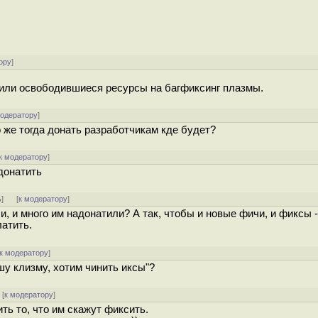
ору
]
или освободившиеся ресурсы на багфиксинг плазмы.
модератору
]
о же тогда донать разработчикам кде будет?
к модератору
]
донатить
ь
]
[
к модератору
]
, и много им надонатили? А так, чтобы и новые фичи, и фиксы -
атить.
к модератору
]
шу клизму, хотим чинить иксы"?
[
к модератору
]
ить то, что им скажут фиксить.