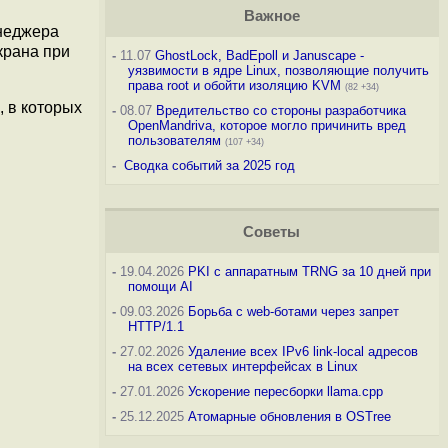
Важное
неджера
крана при
-
11.07
GhostLock, BadEpoll и Januscape -
уязвимости в ядре Linux, позволяющие получить
права root и обойти изоляцию KVM
(82 +34)
, в которых
-
08.07
Вредительство со стороны разработчика
OpenMandriva, которое могло причинить вред
пользователям
(107 +34)
-
Сводка событий за 2025 год
Советы
-
19.04.2026
PKI с аппаратным TRNG за 10 дней при
помощи AI
-
09.03.2026
Борьба с web-ботами через запрет
HTTP/1.1
-
27.02.2026
Удаление всех IPv6 link-local адресов
на всех сетевых интерфейсах в Linux
-
27.01.2026
Ускорение пересборки llama.cpp
-
25.12.2025
Атомарные обновления в OSTree