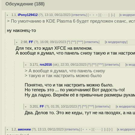
Обсуждение
(188)
1.1
,
iPony129412
(
?
), 13:10, 09/11/2023 [
ответить
] [
﹢﹢﹢
] [
· · ·
]
[
↓
] [
к модера
> По умолчанию в KDE Plasma 6 будет предложен сеанс, ис
ну наконец-то
2.98
,
FF
(
?
), 16:09, 09/11/2023 [
^
] [
^^
] [
^^^
] [
ответить
]
[
к модератору
]
Для тех, кто ждал XFCE на вяленом.
А вообще я думал, что панель снизу такую и так настро
3.171
,
rvs2016
(
ok
), 22:33, 09/11/2023 [
^
] [
^^
] [
^^^
] [
ответить
]
[
к мод
> А вообще я думал, что панель снизу
> такую и так настроить можно было
Понятно, что и так настроить можно было.
Но теперь это ... по умолчанию! Вот радость-то!
Ну да ладно. Вернём её в привычные размеры руками
3.201
,
FF
(
?
), 01:35, 10/11/2023 [
^
] [
^^
] [
^^^
] [
ответить
]
[
к модерато
Два. Делов то. Это же кеды, тут не на гвоздях, а н
1.2
,
амоним
(
?
), 13:13, 09/11/2023 [
ответить
] [
﹢﹢﹢
] [
· · ·
]
[
↓
] [
↑
] [
к модерат