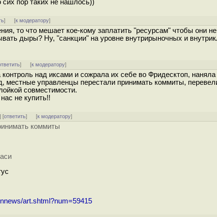
о сих пор таких не нашлось))
ть
]
[
к модератору
]
ния, то что мешает кое-кому заплатить "ресурсам" чтобы они не
ывать дыры? Ну, "санкции" на уровне внутрирыночных и внутри
ответить
]
[
к модератору
]
 контроль над иксами и сожрала их себе во Фридесктоп, наняла
д, местные управленцы перестали принимать коммиты, перевел
слойкой совместимости.
нас не купить!!
] [
ответить
]
[
к модератору
]
ринимать коммиты
гаси
тус
pennews/art.shtml?num=59415