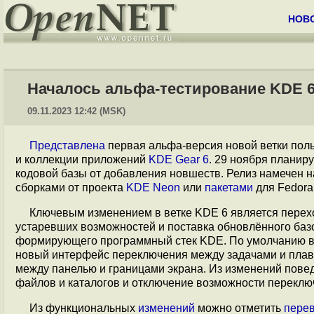
НОВ
Началось альфа-тестирование KDE 
09.11.2023 12:42 (MSK)
Представлена
первая альфа-версия новой ветки пол
и коллекции приложений
KDE Gear 6
. 29 ноября планир
кодовой базы от добавления новшеств. Релиз намечен 
сборками от проекта
KDE Neon
или
пакетами
для Fedora
Ключевым изменением в ветке KDE 6 является перехо
устаревших возможностей и поставка обновлённого базо
формирующего программный стек KDE. По умолчанию 
новый интерфейс переключения между задачами и плав
между панелью и границами экрана. Из изменений пов
файлов и каталогов и отключение возможности переключ
Из функциональных
изменений
можно отметить
пере