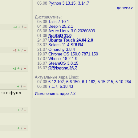
05.08
Python 3.13.15, 3.14.7
далее>>
Дистрибутивы:
05.08
Tails 7.10.1
04.08
Deepin 25.2.1
+
–
/
+4
03.08
Azure Linux 3.0.20260803
01.08
NetBSD 11.0
24.07
Ubuntu Touch 24.04 2.0
23.07
Solaris 11.4 SRU94
21.07
Omarchy 3.8.4
+
–
/
–2
19.07
Chrome OS 150.0.7871.150
17.07
Whonix 18.2.1.9
16.07
SteamOS 3.8.15
16.07
OPNsense 26.7
+
–
/
+2
Актуальные ядра Linux:
07.08
6.12.102
,
6.6.150
,
6.1.182
,
5.15.215
,
5.10.264
+
–
06.08
7.1.7
,
6.18.43
/
 это фулл-
Изменения в ядре 7.2
+
–
/
+
–
/