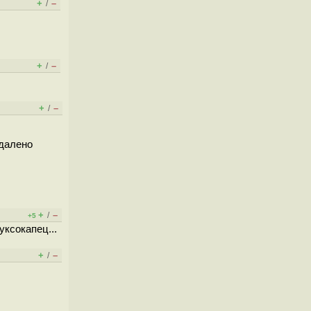
+
–
/
+
–
/
+
–
/
удалено
+
–
/
+5
уксокапец...
+
–
/