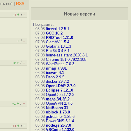
ть всё
|
RSS
Новые версии
+
–
/
–7
Программы:
08.08
firewalld 2.5.1
07.08
GCC 16.2
07.08
RRDTool 1.11.0
+
–
/
07.08
ClamAV 1.5.4
07.08
Grafana 13.1.3
07.08
Box64 0.4.5-1
07.08
home-assistant 2026.8.1
07.08
Chrome 151.0.7922.108
+
–
/
+2
07.08
WordPress 7.0.3
07.08
nmap 7.991
06.08
icewm 4.1
06.08
Deno 2.9.5
06.08
docker 29.7.2
06.08
OpenLDAP 2.7.0
06.08
Eclipse 7.121.0
06.08
OpenCloud 7.2.3
06.08
mesa 3d 26.2
+
–
05.08
OpenVPN 2.7.6
/
+1
05.08
NetBeans 31
05.08
ublock 1.73.0
05.08
gstreamer 1.28.6
05.08
PowerDNS 5.1.4
05.08
node.js 26.7.0
+
–
/
–11
05.08
VSCode 1.132.0