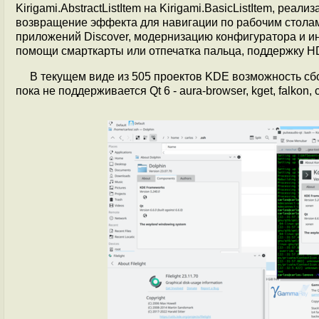
Kirigami.AbstractListItem на Kirigami.BasicListItem, реа
возвращение эффекта для навигации по рабочим стол
приложений Discover, модернизацию конфигуратора и и
помощи смарткарты или отпечатка пальца, поддержку HD
В текущем виде из 505 проектов KDE возможность сбо
пока не поддерживается Qt 6 - aura-browser, kget, falkon, co