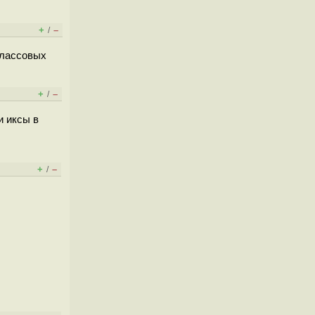
+
–
/
классовых
+
–
/
и иксы в
+
–
/