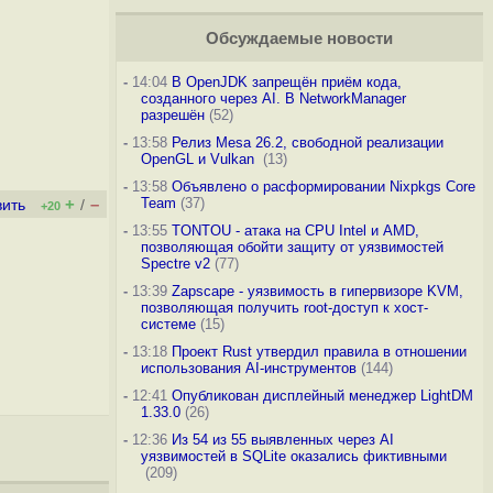
Обсуждаемые новости
-
14:04
В OpenJDK запрещён приём кода,
созданного через AI. В NetworkManager
разрешён
(52)
-
13:58
Релиз Mesa 26.2, свободной реализации
OpenGL и Vulkan
(13)
-
13:58
Объявлено о расформировании Nixpkgs Core
+
–
Team
(37)
вить
/
+20
-
13:55
TONTOU - атака на CPU Intel и AMD,
позволяющая обойти защиту от уязвимостей
Spectre v2
(77)
-
13:39
Zapscape - уязвимость в гипервизоре KVM,
позволяющая получить root-доступ к хост-
системе
(15)
-
13:18
Проект Rust утвердил правила в отношении
использования AI-инструментов
(144)
-
12:41
Опубликован дисплейный менеджер LightDM
1.33.0
(26)
-
12:36
Из 54 из 55 выявленных через AI
уязвимостей в SQLite оказались фиктивными
(209)