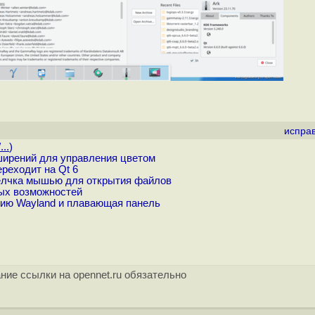
испра
..
)
ирений для управления цветом
реходит на Qt 6
елчка мышью для открытия файлов
ых возможностей
ию Wayland и плавающая панель
ние ссылки на opennet.ru обязательно