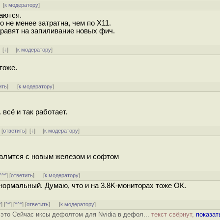
 [
к модератору
]
аются.
 не менее затратна, чем по X11.
равят на запиливание новых фич.
]
[
↓
] [
к модератору
]
тоже.
ить
]
[
к модератору
]
 всё и так работает.
] [
ответить
]
[
↓
] [
к модератору
]
валмтся с новым железом и софтом
^^^
] [
ответить
]
[
к модератору
]
 нормальный. Думаю, что и на 3.8K-мониторах тоже ОК.
^
] [
^^
] [
^^^
] [
ответить
]
[
к модератору
]
 это Сейчас иксы дефолтом для Nvidia в дефол...
текст свёрнут,
показат