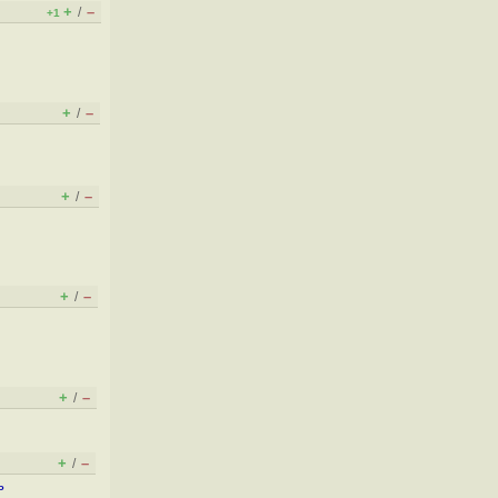
+
–
/
+1
+
–
/
+
–
/
+
–
/
+
–
/
+
–
/
ь