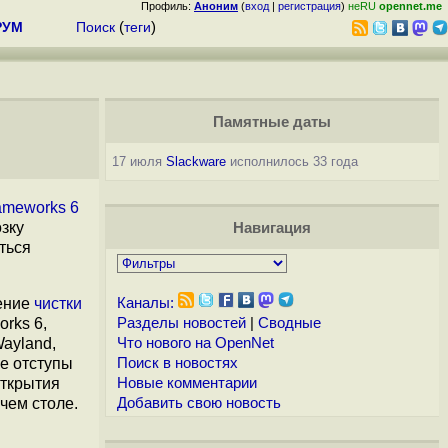
Профиль:
Аноним
(
вход
|
регистрация
)
неRU
opennet.me
РУМ
Поиск
(
теги
)
Памятные даты
17 июля
Slackware
исполнилось 33 года
ameworks 6
озку
Навигация
ться
ение
чистки
Каналы:
rks 6,
Разделы новостей
|
Сводные
ayland,
Что нового на OpenNet
е отступы
Поиск в новостях
ткрытия
Новые комментарии
чем столе.
Добавить свою новость