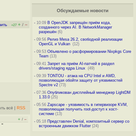
Обсуждаемые новости
-
10:09
В OpenJDK запрещён приём кода,
+
–
вить
/
+27
созданного через AI. В NetworkManager
разрешён
(6)
-
09:56
Релиз Mesa 26.2, свободной реализации
OpenGL и Vulkan
(12)
-
09:53
Объявлено о расформировании Nixpkgs Core
Team
(13)
-
09:41
Запрет на приём AI-патчей в раздел
drivers/staging ядра Linux
(49)
-
09:39
TONTOU - атака на CPU Intel и AMD,
позволяющая обойти защиту от уязвимостей
Spectre v2
(73)
-
07:36
Опубликован дисплейный менеджер LightDM
1.33.0
(25)
-
05:56
Zapscape - уязвимость в гипервизоре KVM,
ть всё
|
RSS
позволяющая получить root-доступ к хост-
системе
(13)
+
–
/
-
05:18
Представлен Denial, композитный сервер со
 "
встроенным движком Flutter
(24)