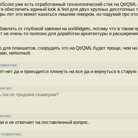
eScore уже есть отработанный технологический стек на Qt/QML 
та обеспечить единый look & feel для двух крупных десктопных
пары лет это может казаться лишним гемором, но подумай про это
бавлять от глубокой завязки на wxWidgets, потому что в таком 
нт не очень-то полезно для доработки архитектуры и расширени
ю для планшетов, соорудить это на Qt/QML будет проще, чем на
наю, неполный.
модератору
]
ет-нет да и приходится плюнуть на все да и вернуться в старую
ератору
]
ь после продажи скамерам?
ратору
]
я и не отвечает на поставленный вопрос.
к модератору
]