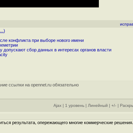
испра
..
)
осле конфликта при выборе нового имени
леметрии
 допускают сбор данных в интересах органов власти
city
ние ссылки на opennet.ru обязательно
Ajax
|
1 уровень
|
Линейный
|
+/-
|
Раскры
ться результата, опережающего многие коммерческие решения.