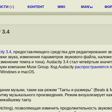
ОСТИ
(
+
)
КОНТЕНТ
WIKI
MAN'ы
ФО
 3.4
ity 3.4
, предоставляющего средства для редактирования з
овки звука, изменения параметров звукового файла, наложе
менение темпа и тона). Audacity 3.4 стал четвёртым значи
руки компании Muse Group. Код Audacity
распространяется
п
, Windows и macOS.
нии музыки, такие как режим "Такты и размеры" (Beats & M
итму музыкального произведения. Режим визуализирует ка
лижайшему такту.
etching), позволяющая изменить продолжительность звуково