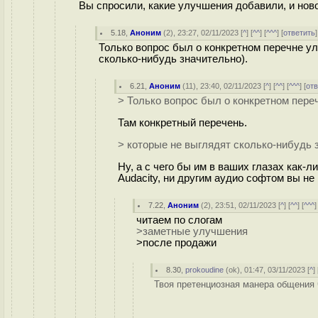
Вы спросили, какие улучшения добавили, и нов
5.18
,
Аноним
(
2
), 23:27, 02/11/2023 [
^
] [
^^
] [
^^^
] [
ответить
Только вопрос был о конкретном перечне ул
сколько-нибудь значительно).
6.21
,
Аноним
(
11
), 23:40, 02/11/2023 [
^
] [
^^
] [
^^^
] [
от
> Только вопрос был о конкретном пере
Там конкретный перечень.
> которые не выглядят сколько-нибудь 
Ну, а с чего бы им в ваших глазах как-
Audacity, ни другим аудио софтом вы не
7.22
,
Аноним
(
2
), 23:51, 02/11/2023 [
^
] [
^^
] [
^^^
]
читаем по слогам
>заметные улучшения
>после продажи
8.30
,
prokoudine
(
ok
), 01:47, 03/11/2023 [
^
] 
Твоя претенциозная манера общения ч