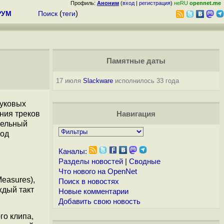
Профиль:
Аноним
(
вход
|
регистрация
)
неRU
opennet.me
РУМ
Поиск
(
теги
)
Памятные даты
17 июля
Slackware
исполнилось 33 года
вуковых
ния треков
Навигация
тельный
од
Каналы:
Разделы новостей
|
Сводные
Что нового на OpenNet
easures),
Поиск в новостях
ждый такт
Новые комментарии
Добавить свою новость
го клипа,