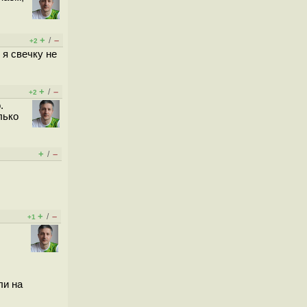
+
–
/
+2
 я свечку не
+
–
/
+2
.
лько
+
–
/
+
–
/
+1
ли на