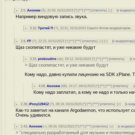
2.5
,
Аноним
(
5
), 21:58, 02/11/2023 [
^
] [
^^
] [
^^^
] [
ответить
]
[
↓
] [
к модерато
Например виндовую запись звука.
3.10
,
Третий П
(
?
), 22:31, 02/11/2023
Скрыто ботом-модератором
2.8
,
FF
(
?
), 22:23, 02/11/2023 [
^
] [
^^
] [
^^^
] [
ответить
]
[
↓
] [
↑
] [
к модератору
]
Щаз скопипастят, и уже никакие будут
3.33
,
prokoudine
(
ok
), 03:12, 03/11/2023 [
^
] [
^^
] [
^^^
] [
ответить
]
[
к 
> Щаз скопипастят, и уже никакие будут
Кому надо, давно купили лицензию на SDK zPlane. Т
4.68
,
Аноним
(
68
), 14:17, 04/11/2023 [
^
] [
^^
] [
^^^
] [
ответить
]
[
Кому надо заплатил, а кому не надо и только нач
2.38
,
iPony129412
(
?
), 08:19, 03/11/2023 [
^
] [
^^
] [
^^^
] [
ответить
]
[
↑
] [
к мод
Как-то заметил на канале Argodaemon, что использует с
Очень удивился.
2.43
,
Аноним
(
-
), 09:30, 03/11/2023 [
^
] [
^^
] [
^^^
] [
ответить
]
[
↓
] [
к модерат
> "специально разработанный для музыки и позволяющи