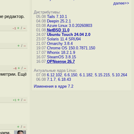
далее>>
Дистрибутивы:
не редактор.
05.08
Tails 7.10.1
04.08
Deepin 25.2.1
03.08
Azure Linux 3.0.20260803
+
–
/
–1
01.08
NetBSD 11.0
24.07
Ubuntu Touch 24.04 2.0
23.07
Solaris 11.4 SRU94
21.07
Omarchy 3.8.4
+
–
/
19.07
Chrome OS 150.0.7871.150
17.07
Whonix 18.2.1.9
16.07
SteamOS 3.8.15
16.07
OPNsense 26.7
+
–
/
–6
Актуальные ядра Linux:
еметрии. Ещё
07.08
6.12.102
,
6.6.150
,
6.1.182
,
5.15.215
,
5.10.264
06.08
7.1.7
,
6.18.43
Изменения в ядре 7.2
+
–
/
+1
+
–
/
наем,