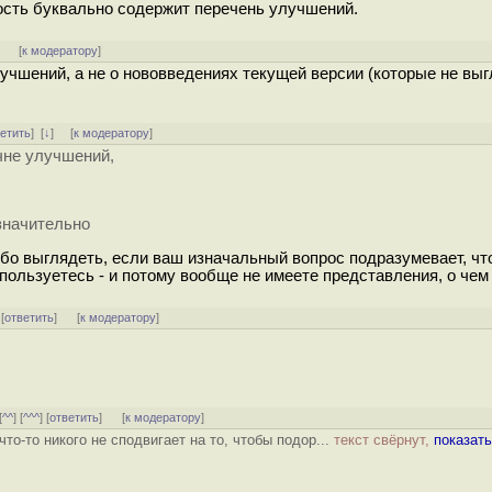
ость буквально содержит перечень улучшений.
]
[
к модератору
]
учшений, а не о нововведениях текущей версии (которые не вы
ветить
]
[
↓
] [
к модератору
]
чне улучшений,
значительно
либо выглядеть, если ваш изначальный вопрос подразумевает, чт
 пользуетесь - и потому вообще не имеете представления, о чем
 [
ответить
]
[
к модератору
]
[
^^
] [
^^^
] [
ответить
]
[
к модератору
]
то-то никого не сподвигает на то, чтобы подор...
текст свёрнут,
показать