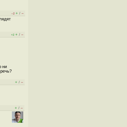
+
–
/
–2
глядят
+
–
/
+2
о ни
 речь?
+
–
/
+
–
/