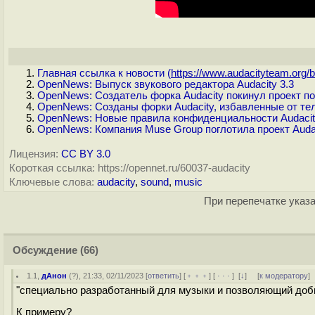
Главная ссылка к новости (
https://www.audacityteam.org/b.
OpenNews: Выпуск звукового редактора Audacity 3.3
OpenNews: Создатель форка Audacity покинул проект п
OpenNews: Созданы форки Audacity, избавленные от те
OpenNews: Новые правила конфиденциальности Audacity
OpenNews: Компания Muse Group поглотила проект Auda
Лицензия:
CC BY 3.0
Короткая ссылка: https://opennet.ru/60037-audacity
Ключевые слова:
audacity
,
sound
,
music
При перепечатке указа
Обсуждение
(66)
1.1
,
дАнон
(
?
), 21:33, 02/11/2023 [
ответить
] [
﹢﹢﹢
] [
· · ·
]
[
↓
] [
к модератору
]
"специально разработанный для музыки и позволяющий доби
К примеру?