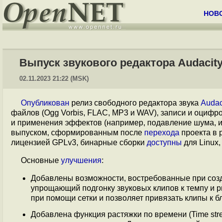
НОВ
Выпуск звукового редактора Audacity
02.11.2023 21:22 (MSK)
Опубликован
релиз свободного редактора звука
Audac
файлов (Ogg Vorbis, FLAC, MP3 и WAV), записи и оцифр
и применения эффектов (например, подавление шума, из
выпуском, сформированным после
перехода
проекта в 
лицензией GPLv3, бинарные сборки
доступны
для Linux
Основные
улучшения
:
Добавлены возможности, востребованные при созда
упрощающий подгонку звуковых клипов к темпу и р
при помощи сетки и позволяет привязать клипы к б
Добавлена функция растяжки по времени (Time str