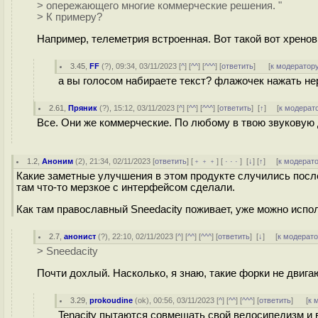
> опережающего многие коммерческие решения. "
> К примеру?
Например, телеметрия встроенная. Вот такой вот хренов
3.45
,
FF
(
?
), 09:34, 03/11/2023 [
^
] [
^^
] [
^^^
] [
ответить
]
[
к модератор
а вы голосом набираете текст? флажочек нажать н
2.61
,
Пряник
(
?
), 15:12, 03/11/2023 [
^
] [
^^
] [
^^^
] [
ответить
]
[
↑
] [
к модерат
Все. Они же коммерческие. По любому в твою звуковую 
1.2
,
Аноним
(
2
), 21:34, 02/11/2023 [
ответить
] [
﹢﹢﹢
] [
· · ·
]
[
↓
] [
↑
] [
к модерат
Какие заметные улучшения в этом продукте случились посл
там что-то мерзкое с интерфейсом сделали.
Как там православный Sneedacity поживает, уже можно испо
2.7
,
анонист
(
?
), 22:10, 02/11/2023 [
^
] [
^^
] [
^^^
] [
ответить
]
[
↓
] [
к модерат
> Sneedacity
Почти дохлый. Насколько, я знаю, такие форки не двига
3.29
,
prokoudine
(
ok
), 00:56, 03/11/2023 [
^
] [
^^
] [
^^^
] [
ответить
]
[
к 
Tenacity пытаются совмещать свой велосипедизм и 