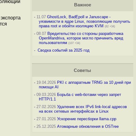
зволяющий
Важное
-
11.07
GhostLock, BadEpoll и Januscape -
 экспорта
уязвимости в ядре Linux, позволяющие получить
тся
права root и обойти изоляцию KVM
(82 +34)
-
08.07
Вредительство со стороны разработчика
OpenMandriva, которое могло причинить вред
пользователям
(107 +34)
-
Сводка событий за 2025 год
Советы
-
19.04.2026
PKI с аппаратным TRNG за 10 дней при
помощи AI
-
09.03.2026
Борьба с web-ботами через запрет
HTTP/1.1
-
27.02.2026
Удаление всех IPv6 link-local адресов
на всех сетевых интерфейсах в Linux
-
27.01.2026
Ускорение пересборки llama.cpp
-
25.12.2025
Атомарные обновления в OSTree