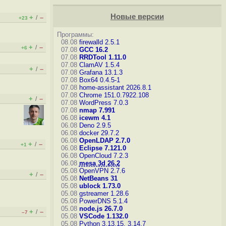
Новые версии
+
–
/
+23
Программы:
08.08
firewalld 2.5.1
+
–
/
+6
07.08
GCC 16.2
07.08
RRDTool 1.11.0
07.08
ClamAV 1.5.4
+
–
/
07.08
Grafana 13.1.3
07.08
Box64 0.4.5-1
07.08
home-assistant 2026.8.1
07.08
Chrome 151.0.7922.108
+
–
/
07.08
WordPress 7.0.3
07.08
nmap 7.991
06.08
icewm 4.1
06.08
Deno 2.9.5
06.08
docker 29.7.2
06.08
OpenLDAP 2.7.0
+
–
/
+1
06.08
Eclipse 7.121.0
06.08
OpenCloud 7.2.3
06.08
mesa 3d 26.2
05.08
OpenVPN 2.7.6
+
–
/
05.08
NetBeans 31
05.08
ublock 1.73.0
05.08
gstreamer 1.28.6
05.08
PowerDNS 5.1.4
05.08
node.js 26.7.0
+
–
/
–7
05.08
VSCode 1.132.0
05.08
Python 3.13.15, 3.14.7