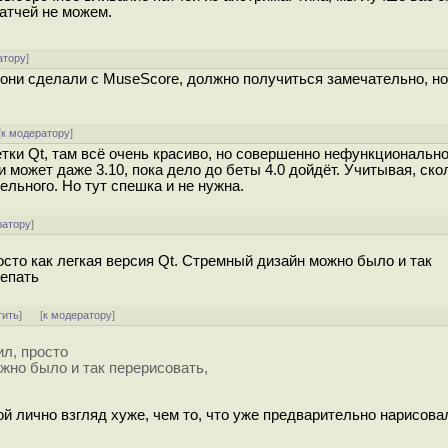
патчей не можем.
атору
]
о они сделали с MuseScore, должно получиться замечательно, но
[
к модератору
]
тки Qt, там всё очень красиво, но совершенно нефункционально
и может даже 3.10, пока дело до беты 4.0 дойдёт. Учитывая, ско
ельного. Но тут спешка и не нужна.
ратору
]
росто как легкая версия Qt. Стремный дизайн можно было и так
лепать
тить
]
[
к модератору
]
ил, просто
ожно было и так перерисовать,
мой лично взгляд хуже, чем то, что уже предварительно нарисова