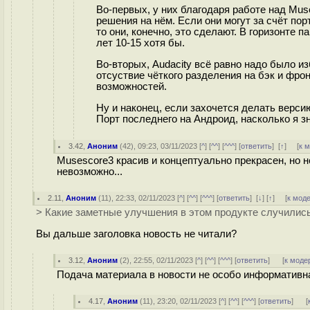
Во-первых, у них благодаря работе над Mus
решения на нём. Если они могут за счёт пор
то они, конечно, это сделают. В горизонте 
лет 10-15 хотя бы.
Во-вторых, Audacity всё равно надо было из
отсуствие чёткого разделения на бэк и фро
возможностей.
Ну и наконец, если захочется делать верси
Порт последнего на Андроид, насколько я з
3.42
,
Аноним
(
42
), 09:23, 03/11/2023 [
^
] [
^^
] [
^^^
] [
ответить
]
[
↑
] [
к 
Musescore3 красив и концептуально прекрасен, но н
невозможно...
2.11
,
Аноним
(
11
), 22:33, 02/11/2023 [
^
] [
^^
] [
^^^
] [
ответить
]
[
↓
] [
↑
] [
к мод
> Какие заметные улучшения в этом продукте случилис
Вы дальше заголовка новость не читали?
3.12
,
Аноним
(
2
), 22:55, 02/11/2023 [
^
] [
^^
] [
^^^
] [
ответить
]
[
к моде
Подача материала в новости не особо информативна
4.17
,
Аноним
(
11
), 23:20, 02/11/2023 [
^
] [
^^
] [
^^^
] [
ответить
]
[