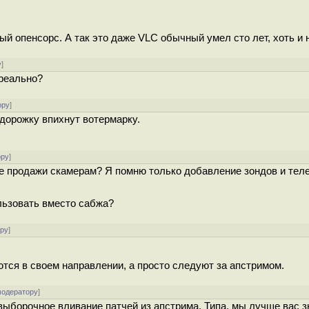
ый опенсорс. А так это даже VLC обычный умел сто лет, хоть и 
у
]
ереально?
ору
]
дорожку впихнут вотермарку.
ору
]
е продажи скамерам? Я помню только добавление зондов и тел
льзовать вместо сабжа?
ору
]
ются в своем направлении, а просто следуют за апстримом.
модератору
]
выборочное вливание патчей из апстрима. Типа, мы лучше вас з