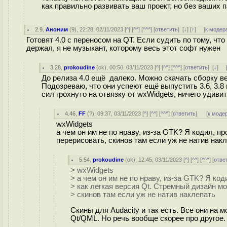
как правильно развивать ваш проект, но без ваших 
2.9
,
Аноним
(
9
), 22:28, 02/11/2023 [
^
] [
^^
] [
^^^
] [
ответить
]
[
↓
] [
↑
] [
к модер
Готовят 4.0 с переносом на QT. Если судить по тому, чт
держал, я не музыкант, которому весь этот софт нужен
3.28
,
prokoudine
(
ok
), 00:50, 03/11/2023 [
^
] [
^^
] [
^^^
] [
ответить
]
[
↓
] 
До релиза 4.0 ещё далеко. Можно скачать сборку ве
Подозреваю, что они успеют ещё выпустить 3.6, 3.8 
сил грохнуто на отвязку от wxWidgets, ничего удивит
4.46
,
FF
(
?
), 09:37, 03/11/2023 [
^
] [
^^
] [
^^^
] [
ответить
]
[
к моде
wxWidgets
а чем он им не по нраву, из-за GTK? Я кодил, п
перерисовать, скинов там если уж не натив нак
5.54
,
prokoudine
(
ok
), 12:45, 03/11/2023 [
^
] [
^^
] [
^^^
] [
отве
> wxWidgets
> а чем он им не по нраву, из-за GTK? Я код
> как легкая версия Qt. Стремный дизайн м
> скинов там если уж не натив наклепать
Скины для Audacity и так есть. Все они на 
Qt/QML. Но речь вообще скорее про другое.