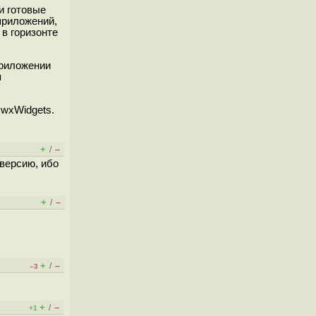
и готовые
 приложений,
 в горизонте
приложении
я
 wxWidgets.
+
–
/
 версию, ибо
+
–
/
+
–
/
–3
+
–
/
+1