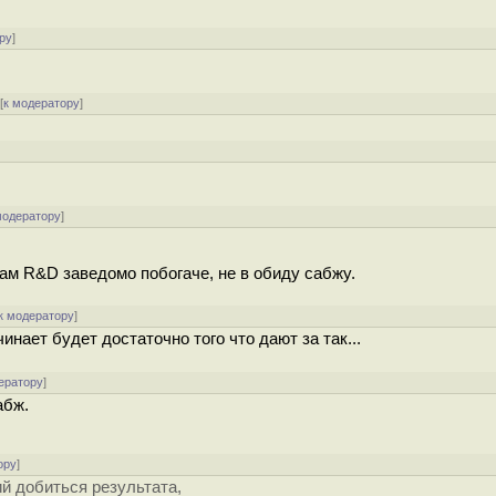
ру
]
[
к модератору
]
модератору
]
ам R&D заведомо побогаче, не в обиду сабжу.
к модератору
]
инает будет достаточно того что дают за так...
ератору
]
абж.
ору
]
й добиться результата,