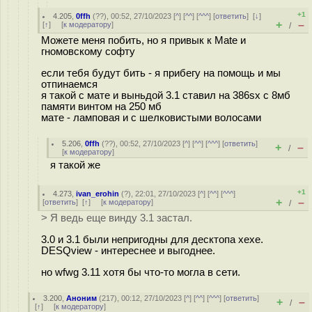
+1
4.205
,
0ffh
(
??
), 00:52, 27/10/2023 [
^
] [
^^
] [
^^^
] [
ответить
]
[
↓
]
+
–
[
↑
] [
к модератору
]
/
Можете меня побить, но я привык к Mate и
гномовскому софту
если тебя будут бить - я прибегу на помощь и мы
отпинаемся
я такой с мате и выньдой 3.1 ставил на 386sx с 8мб
памяти винтом на 250 мб
мате - ламповая и с шелковистыми волосами
5.206
,
0ffh
(
??
), 00:52, 27/10/2023 [
^
] [
^^
] [
^^^
] [
ответить
]
+
–
/
[
к модератору
]
я такой же
+1
4.273
,
ivan_erohin
(
?
), 22:01, 27/10/2023 [
^
] [
^^
] [
^^^
]
+
–
[
ответить
]
[
↑
] [
к модератору
]
/
> Я ведь еще винду 3.1 застал.
3.0 и 3.1 были непригодны для десктопа хехе.
DESQview - интереснее и выгоднее.
но wfwg 3.11 хотя бы что-то могла в сети.
3.200
,
Аноним
(
217
), 00:12, 27/10/2023 [
^
] [
^^
] [
^^^
] [
ответить
]
+
–
/
[
↑
] [
к модератору
]