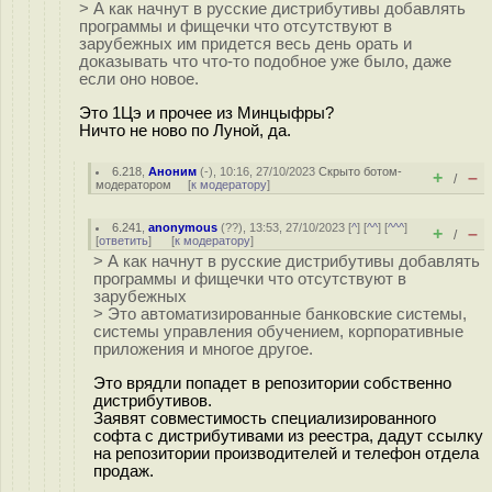
> А как начнут в русские дистрибутивы добавлять
программы и фищечки что отсутствуют в
зарубежных им придется весь день орать и
доказывать что что-то подобное уже было, даже
если оно новое.
Это 1Цэ и прочее из Минцыфры?
Ничто не ново по Луной, да.
6.218
,
Аноним
(
-
), 10:16, 27/10/2023
Скрыто ботом-
+
–
/
модератором
[
к модератору
]
6.241
,
anonymous
(
??
), 13:53, 27/10/2023 [
^
] [
^^
] [
^^^
]
+
–
/
[
ответить
]
[
к модератору
]
> А как начнут в русские дистрибутивы добавлять
программы и фищечки что отсутствуют в
зарубежных
> Это автоматизированные банковские системы,
системы управления обучением, корпоративные
приложения и многое другое.
Это врядли попадет в репозитории собственно
дистрибутивов.
Заявят совместимость специализированного
софта с дистрибутивами из реестра, дадут ссылку
на репозитории производителей и телефон отдела
продаж.