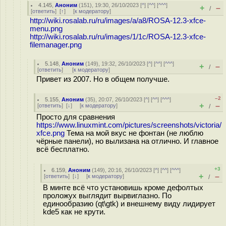
4.145
,
Аноним
(
151
), 19:30, 26/10/2023 [
^
] [
^^
] [
^^^
]
+
–
/
[
ответить
]
[
↑
] [
к модератору
]
http://wiki.rosalab.ru/ru/images/a/a8/ROSA-12.3-xfce-
menu.png
http://wiki.rosalab.ru/ru/images/1/1c/ROSA-12.3-xfce-
filemanager.png
5.148
,
Аноним
(
149
), 19:32, 26/10/2023 [
^
] [
^^
] [
^^^
]
+
–
/
[
ответить
]
[
к модератору
]
Привет из 2007. Но в общем получше.
–2
5.155
,
Аноним
(
35
), 20:07, 26/10/2023 [
^
] [
^^
] [
^^^
]
+
–
[
ответить
]
[
↓
] [
к модератору
]
/
Просто для сравнения
https://www.linuxmint.com/pictures/screenshots/victoria/
xfce.png
Тема на мой вкус не фонтан (не люблю
чёрные панели), но вылизана на отлично. И главное
всё бесплатно.
+3
6.159
,
Аноним
(
149
), 20:16, 26/10/2023 [
^
] [
^^
] [
^^^
]
+
–
[
ответить
]
[
↓
] [
к модератору
]
/
В минте всё что установишь кроме дефолтых
проложух выглядит вырвиглазно. По
единообразию (qt\gtk) и внешнему виду лидирует
kde5 как не крути.