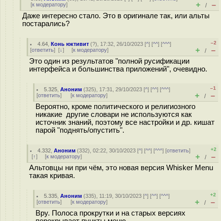
+
–
[
к модератору
]
/
Даже интересно стало. Это в оригинале так, или альты
постарались?
–2
4.64
,
Конь юктивит
(
?
), 17:32, 26/10/2023 [
^
] [
^^
] [
^^^
]
+
–
[
ответить
]
[
↓
] [
к модератору
]
/
Это один из результатов "полной русификации
интерфейса и большинства приложений", очевидно.
–1
5.325
,
Аноним
(
325
), 17:31, 29/10/2023 [
^
] [
^^
] [
^^^
]
+
–
[
ответить
]
[
к модератору
]
/
Вероятно, кроме политического и религиозного
никакие другие словари не используются как
источник знаний, поэтому все настройки и др. кишат
парой "поднять/опустить".
+2
4.332
,
Аноним
(
332
), 02:22, 30/10/2023 [
^
] [
^^
] [
^^^
] [
ответить
]
+
–
[
↑
] [
к модератору
]
/
Альтовцы ни при чём, это новая версия Whisker Menu
такая кривая.
+2
5.335
,
Аноним
(
335
), 11:19, 30/10/2023 [
^
] [
^^
] [
^^^
]
+
–
[
ответить
]
[
к модератору
]
/
Вру. Полоса прокрутки и на старых версиях