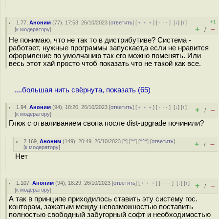
+1
1.77
,
Аноним
(
77
), 17:53, 26/10/2023 [
ответить
] [
﹢﹢﹢
] [
· · ·
]
[
↓
] [
↑
]
+
–
[
к модератору
]
/
Не понимаю, что не так то в дистрибутиве? Система -
работает, нужные программы запускает,а если не нравится
оформление по умолчанию так его можно поменять. Или
весь этот хай просто чтоб показать что не такой как все.
....большая нить свёрнута, показать (65)
1.94
,
Аноним
(
94
), 18:20, 26/10/2023 [
ответить
] [
﹢﹢﹢
] [
· · ·
]
[
↓
] [
↑
]
+
–
/
[
к модератору
]
Глюк с отваливанием свопа после dist-upgrade починили?
2.169
,
Аноним
(
149
), 20:49, 26/10/2023 [
^
] [
^^
] [
^^^
] [
ответить
]
+
–
/
[
к модератору
]
Нет
1.107
,
Аноним
(
94
), 18:29, 26/10/2023 [
ответить
] [
﹢﹢﹢
] [
· · ·
]
[
↓
] [
↑
]
+
–
/
[
к модератору
]
А так в принципе приходилось ставить эту систему гос.
конторам, зажатым между невозможностью поставить
полностью свободный забугорный софт и необходимостью