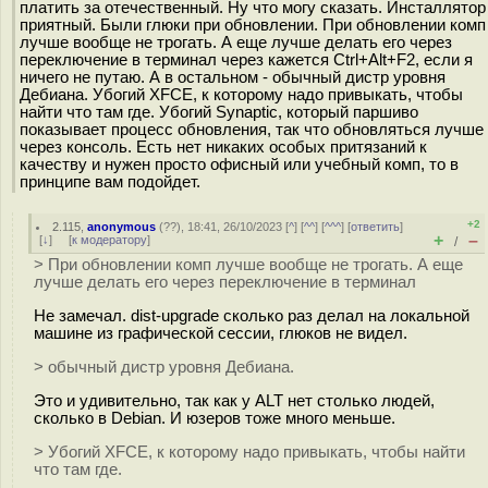
платить за отечественный. Ну что могу сказать. Инсталлятор
приятный. Были глюки при обновлении. При обновлении комп
лучше вообще не трогать. А еще лучше делать его через
переключение в терминал через кажется Ctrl+Alt+F2, если я
ничего не путаю. А в остальном - обычный дистр уровня
Дебиана. Убогий XFCE, к которому надо привыкать, чтобы
найти что там где. Убогий Synaptic, который паршиво
показывает процесс обновления, так что обновляться лучше
через консоль. Есть нет никаких особых притязаний к
качеству и нужен просто офисный или учебный комп, то в
принципе вам подойдет.
+2
2.115
,
anonymous
(
??
), 18:41, 26/10/2023 [
^
] [
^^
] [
^^^
] [
ответить
]
+
–
[
↓
] [
к модератору
]
/
> При обновлении комп лучше вообще не трогать. А еще
лучше делать его через переключение в терминал
Не замечал. dist-upgrade сколько раз делал на локальной
машине из графической сессии, глюков не видел.
> обычный дистр уровня Дебиана.
Это и удивительно, так как у ALT нет столько людей,
сколько в Debian. И юзеров тоже много меньше.
> Убогий XFCE, к которому надо привыкать, чтобы найти
что там где.