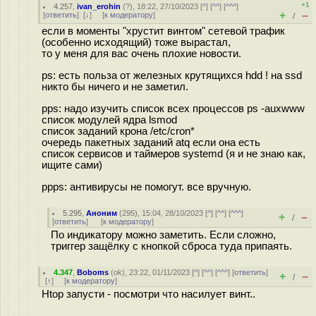
+1
4.257
,
ivan_erohin
(
?
), 18:22, 27/10/2023 [
^
] [
^^
] [
^^^
]
+
–
[
ответить
]
[
↓
] [
к модератору
]
/
если в моменты "хрустит винтом" сетевой трафик
(особенно исходящий) тоже вырастал,
то у меня для вас очень плохие новости.
ps: есть польза от железных крутящихся hdd ! на ssd
никто бы ничего и не заметил.
pps: надо изучить список всех процессов ps -auxwww
список модулей ядра lsmod
список заданий крона /etc/cron*
очередь пакетных заданий atq если она есть
спиcок сервисов и таймеров systemd (я и не знаю как,
ищите сами)
ppps: антивирусы не помогут. все вручную.
5.295
,
Аноним
(
295
), 15:04, 28/10/2023 [
^
] [
^^
] [
^^^
]
+
–
/
[
ответить
]
[
к модератору
]
По индикатору можно заметить. Если сложно,
триггер защёлку с кнопкой сброса туда припаять.
4.347
,
Boboms
(
ok
), 23:22, 01/11/2023 [
^
] [
^^
] [
^^^
] [
ответить
]
+
–
/
[
↑
] [
к модератору
]
Htop запусти - посмотри что насилует винт..