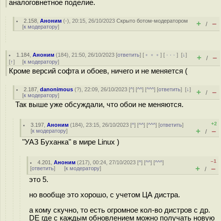
аналоговнетное поделие.
2.158
,
Аноним
(
-
), 20:15, 26/10/2023
Скрыто ботом-модератором
+
–
/
[
к модератору
]
1.184
,
Аноним
(
184
), 21:50, 26/10/2023 [
ответить
] [
﹢﹢﹢
] [
· · ·
]
[
↓
]
+
–
/
[
↑
] [
к модератору
]
Кроме версий софта и обоев, ничего и не меняется (
2.187
,
danonimous
(
?
), 22:09, 26/10/2023 [
^
] [
^^
] [
^^^
] [
ответить
]
[
↓
]
+
–
/
[
к модератору
]
Так выше уже обсуждали, что обои не меняются.
+2
3.197
,
Аноним
(
184
), 23:15, 26/10/2023 [
^
] [
^^
] [
^^^
] [
ответить
]
+
–
[
к модератору
]
/
"УАЗ Буханка" в мире Linux )
–1
4.201
,
Аноним
(
217
), 00:24, 27/10/2023 [
^
] [
^^
] [
^^^
]
+
–
[
ответить
]
[
к модератору
]
/
это 5.
но вообще это хорошо, с учетом ЦА дистра.
а кому скучно, то есть огромное кол-во дистров с др.
DE где с каждым обновлением можно получать новую