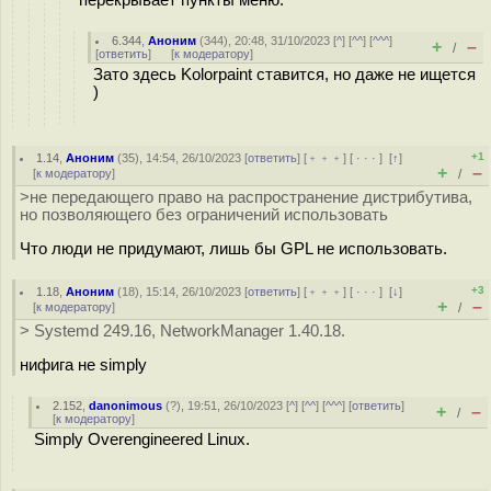
перекрывает пункты меню.
6.344
,
Аноним
(
344
), 20:48, 31/10/2023 [
^
] [
^^
] [
^^^
]
+
–
/
[
ответить
]
[
к модератору
]
Зато здесь Kolorpaint ставится, но даже не ищется
)
+1
1.14
,
Аноним
(
35
), 14:54, 26/10/2023 [
ответить
] [
﹢﹢﹢
] [
· · ·
]
[
↑
]
+
–
[
к модератору
]
/
>не передающего право на распространение дистрибутива,
но позволяющего без ограничений использовать
Что люди не придумают, лишь бы GPL не использовать.
+3
1.18
,
Аноним
(
18
), 15:14, 26/10/2023 [
ответить
] [
﹢﹢﹢
] [
· · ·
]
[
↓
]
+
–
[
к модератору
]
/
> Systemd 249.16, NetworkManager 1.40.18.
нифига не simply
2.152
,
danonimous
(
?
), 19:51, 26/10/2023 [
^
] [
^^
] [
^^^
] [
ответить
]
+
–
/
[
к модератору
]
Simply Overengineered Linux.