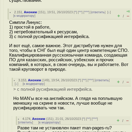
существования.
+6
2.151
,
Аноним
(
151
), 19:51, 26/10/2023 [
^
] [
^^
] [
^^^
] [
ответить
]
[
↓
]
+
–
[
к модератору
]
/
Симпли Линукс:
1) простой в работе,
2) нетребовательный к ресурсам,
3) с полной русификацией интерфейса.
И вот ещё, самое важное. Этот дистрибутив нужен для
того, чтобы в СНГ был ещё один центр компетенции СПО.
Квалифицированная русскоязычная команда, создающая
ПО для казахских, российских, узбекских и прочих
компаний, в которых, в свою очередь, вы и работаете. Вот
такой круговорот в природе.
3.153
,
Аноним
(
149
), 19:54, 26/10/2023 [
^
] [
^^
] [
^^^
] [
ответить
]
+
–
/
[
↓
] [
к модератору
]
> с полной русификацией интерфейса.
Но MAN'ы все на английском. А глядя на поплывшую
менюшку на скрине в новости, лучше вообще не
русифицировать чем так.
4.174
,
Аноним
(
151
), 21:01, 26/10/2023 [
^
] [
^^
] [
^^^
]
+
–
/
[
ответить
]
[
к модератору
]
Разве там не установлен пакет man-pages-ru?