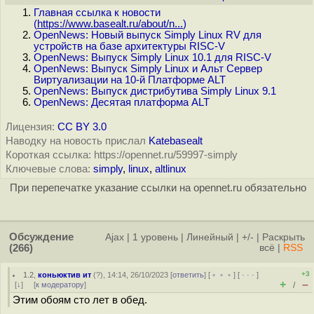
Главная ссылка к новости
(
https://www.basealt.ru/about/n...
)
OpenNews: Новый выпуск Simply Linux RV для
устройств на базе архитектуры RISC-V
OpenNews: Выпуск Simply Linux 10.1 для RISC-V
OpenNews: Выпуск Simply Linux и Альт Сервер
Виртуализации на 10-й Платформе ALT
OpenNews: Выпуск дистрибутива Simply Linux 9.1
OpenNews: Десятая платформа ALT
Лицензия:
CC BY 3.0
Наводку на новость прислал
Katebasealt
Короткая ссылка: https://opennet.ru/59997-simply
Ключевые слова:
simply
,
linux
,
altlinux
При перепечатке указание ссылки на opennet.ru обязательно
Обсуждение
Ajax
|
1 уровень
|
Линейный
|
+/-
|
Раскрыть
(266)
всё
|
RSS
+3
1.2
,
коньюктив ит
(
?
), 14:14, 26/10/2023 [
ответить
] [
﹢﹢﹢
] [
· · ·
]
+
–
[
↓
] [
к модератору
]
/
Этим обоям сто лет в обед.