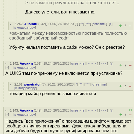
> не заметно результатов за столько то лет...
Далеко улетели, вот и незаметно.
2.242
,
Аноним
(
242
), 14:06, 27/10/2023 [
^
] [
^^
] [
^^^
] [
ответить
]
[
↑
]
+
–
/
[
к модератору
]
>зажатым между невозможностью поставить полностью
свободный забугорный софт
Убунту нельзя поставить а сабж можно? Он с реестре?
1.142
,
Аноним
(
151
), 19:24, 26/10/2023 [
ответить
] [
﹢﹢﹢
] [
· · ·
]
[
↓
]
+
–
/
[
↑
] [
к модератору
]
А LUKS там по-прежнему не включается при установке?
2.161
,
penetrator
(
?
), 20:21, 26/10/2023 [
^
] [
^^
] [
^^^
] [
ответить
]
+
–
/
[
к модератору
]
товарищ майор решил не заморачиваться
+1
1.143
,
Аноним
(
149
), 19:26, 26/10/2023 [
ответить
] [
﹢﹢﹢
] [
· · ·
]
[
↓
]
+
–
[
↑
] [
к модератору
]
/
Надпись "все приложения" с поехавшим шрифтом прямо вот
вообще отличная антиреклама. Даже какая-нибудь шляпа
или дебиан будут по лучше русифицированы чем это