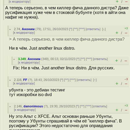
+
–
[
к модератору
]
/
А теперь серьезно, в чем киллер фича данного дистра? Даже
русификация хуже чем в стоковой бубунте (хотя в айти она
нафиг не нужна).
+3
2.74
,
Аноним
(
79
), 17:51, 26/10/2023 [
^
] [
^^
] [
^^^
] [
ответить
]
[
↓
]
+
–
[
к модератору
]
/
> А теперь серьезно, в чем киллер фича данного дистра?
Ни в чём. Just another linux distro.
3.349
,
Аноним
(
349
), 00:13, 02/11/2023 [
^
] [
^^
] [
^^^
] [
ответить
]
+
–
/
[
к модератору
]
Fix: Ни в чём. Just another linux distro. Для русских.
–3
2.116
,
FF
(
?
), 18:43, 26/10/2023 [
^
] [
^^
] [
^^^
] [
ответить
]
[
↑
]
+
–
[
к модератору
]
/
убунта - это дебиан тестинг
тут изкоробки iso dvd
+3
2.146
,
danonimous
(
?
), 19:30, 26/10/2023 [
^
] [
^^
] [
^^^
] [
ответить
]
+
–
[
к модератору
]
/
Ну это Альт с XFCE. Альт основан раньше Убунты,
поэтому у Убунты спрашивай в чём её "киллер фича". В
русификации? Этого недостаточно для оправдания