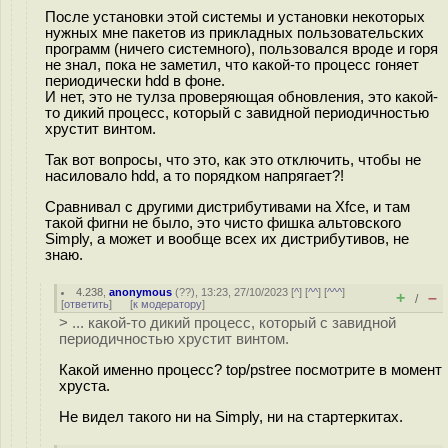
После установки этой системы и установки некоторых
нужных мне пакетов из прикладных пользовательских
программ (ничего системного), пользовался вроде и горя
не знал, пока не заметил, что какой-то процесс гоняет
периодически hdd в фоне.
И нет, это не тулза проверяющая обновления, это какой-
то дикий процесс, который с завидной периодичностью
хрустит винтом.
Так вот вопросы, что это, как это отключить, чтобы не
насиловало hdd, а то порядком напрягает?!
Сравнивал с другими дистрибутивами на Xfce, и там
такой фигни не было, это чисто фишка альтовского
Simply, а может и вообще всех их дистрибутивов, не
знаю.
4.238
,
anonymous
(
??
), 13:23, 27/10/2023 [
^
] [
^^
] [
^^^
]
+
–
/
[
ответить
]
[
к модератору
]
> ... какой-то дикий процесс, который с завидной
периодичностью хрустит винтом.
Какой именно процесс? top/pstree посмотрите в момент
хруста.
Не видел такого ни на Simply, ни на стартеркитах.