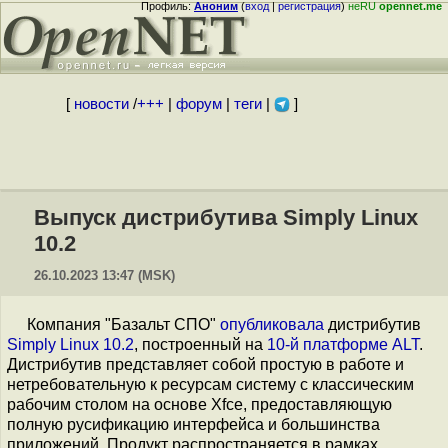
Профиль:
Аноним
(
вход
|
регистрация
)
неRU
opennet.me
[
новости
/
+++
|
форум
|
теги
|
]
Выпуск дистрибутива Simply Linux
10.2
26.10.2023 13:47 (MSK)
Компания "Базальт СПО"
опубликовала
дистрибутив
Simply Linux 10.2
, построенный на
10-й платформе ALT
.
Дистрибутив представляет собой простую в работе и
нетребовательную к ресурсам систему с классическим
рабочим столом на основе Xfce, предоставляющую
полную русификацию интерфейса и большинства
приложений. Продукт распространяется в рамках