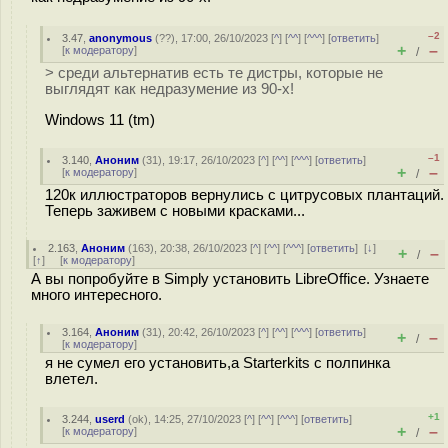
–2
3.47
,
anonymous
(
??
), 17:00, 26/10/2023 [
^
] [
^^
] [
^^^
] [
ответить
]
+
–
[
к модератору
]
/
> среди альтернатив есть те дистры, которые не
выглядят как недразумение из 90-x!
Windows 11 (tm)
–1
3.140
,
Аноним
(
31
), 19:17, 26/10/2023 [
^
] [
^^
] [
^^^
] [
ответить
]
+
–
[
к модератору
]
/
120к иллюстраторов вернулись с цитрусовых плантаций.
Теперь заживем с новыми красками...
2.163
,
Аноним
(
163
), 20:38, 26/10/2023 [
^
] [
^^
] [
^^^
] [
ответить
]
[
↓
]
+
–
/
[
↑
] [
к модератору
]
А вы попробуйте в Simply установить LibreOffice. Узнаете
много интересного.
3.164
,
Аноним
(
31
), 20:42, 26/10/2023 [
^
] [
^^
] [
^^^
] [
ответить
]
+
–
/
[
к модератору
]
я не сумел его установить,а Starterkits с полпинка
влетел.
+1
3.244
,
userd
(
ok
), 14:25, 27/10/2023 [
^
] [
^^
] [
^^^
] [
ответить
]
+
–
[
к модератору
]
/