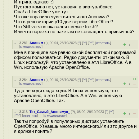
Интрига, однако! :)
Пустого компа нет, установил в виртуалбоксе.
Опа! а LibreOffice уже тут.
Что же поразило чувствительного Анонима?
Что в репозитории p10 две версии LibreOffice?
Что Still version оказался свежее fresh?
Или что нарезка по пакетам не совпадает с привычной?
3.281
,
Аноним
(
-
), 00:04, 28/10/2023 [
^
] [
^^
] [
^^^
] [
ответить
]
+
–
/
[
к модератору
]
Мне в принципе всё равно какой бесплатной программой
офисом пользоваться. Редко документы открываю. В
Linux используй, что установлено а этл LibreOffice. А в
Win. использую Apache OpenOffice.
+1
3.284
,
Аноним
(
-
), 00:10, 28/10/2023 [
^
] [
^^
] [
^^^
] [
ответить
]
+
–
[
к модератору
]
/
Туда не ходи сюда ходи. В Linux использую, что
установлено, а это LibreOffice. А в Win. использую
Apache OpenOffice. Так.
3.316
,
Тот_Самый_Анонимус_
(
?
), 08:00, 29/10/2023 [
^
] [
^^
]
+
–
/
[
^^^
] [
ответить
]
[
к модератору
]
Так ты попробуй в популярных дистрах установить
OpenOffice. Узнаешь много интересного.Или это другое и
я должен понять?