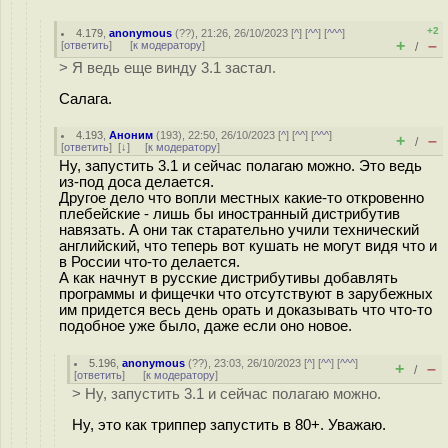
+2
4.179
,
anonymous
(
??
), 21:26, 26/10/2023 [
^
] [
^^
] [
^^^
]
+
–
[
ответить
]
[
к модератору
]
/
> Я ведь еще винду 3.1 застал.
Салага.
4.193
,
Аноним
(
193
), 22:50, 26/10/2023 [
^
] [
^^
] [
^^^
]
+
–
/
[
ответить
]
[
↓
] [
к модератору
]
Ну, запустить 3.1 и сейчас полагаю можно. Это ведь
из-под доса делается.
Другое дело что вопли местных какие-то откровенно
плебейские - лишь бы иностранный дистрибутив
навязать. А они так старательно учили технический
английский, что теперь вот кушать не могут видя что и
в России что-то делается.
А как начнут в русские дистрибутивы добавлять
программы и фищечки что отсутствуют в зарубежных
им придется весь день орать и доказывать что что-то
подобное уже было, даже если оно новое.
5.196
,
anonymous
(
??
), 23:03, 26/10/2023 [
^
] [
^^
] [
^^^
]
+
–
/
[
ответить
]
[
к модератору
]
> Ну, запустить 3.1 и сейчас полагаю можно.
Ну, это как триппер запустить в 80+. Уважаю.