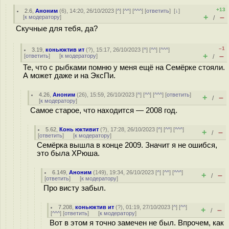
+13
2.6
,
Аноним
(
6
), 14:20, 26/10/2023 [
^
] [
^^
] [
^^^
] [
ответить
]
[
↓
]
+
–
[
к модератору
]
/
Скучные для тебя, да?
–1
3.19
,
коньюктив ит
(
?
), 15:17, 26/10/2023 [
^
] [
^^
] [
^^^
]
+
–
[
ответить
]
[
к модератору
]
/
Те, что с рыбками помню у меня ещё на Семёрке стояли.
А может даже и на ЭксПи.
4.26
,
Аноним
(
26
), 15:59, 26/10/2023 [
^
] [
^^
] [
^^^
] [
ответить
]
+
–
/
[
к модератору
]
Самое старое, что находится — 2008 год.
5.62
,
Конь юктивит
(
?
), 17:28, 26/10/2023 [
^
] [
^^
] [
^^^
]
+
–
/
[
ответить
]
[
к модератору
]
Семёрка вышла в конце 2009. Значит я не ошибся,
это была ХРюша.
6.149
,
Аноним
(
149
), 19:34, 26/10/2023 [
^
] [
^^
] [
^^^
]
+
–
/
[
ответить
]
[
к модератору
]
Про висту забыл.
7.208
,
коньюктив ит
(
?
), 01:19, 27/10/2023 [
^
] [
^^
]
+
–
/
[
^^^
] [
ответить
]
[
к модератору
]
Вот в этом я точно замечен не был. Впрочем, как