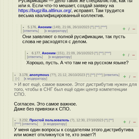
Русификация — дело таких же специалистов, как ты
или я. Если что-то мешает, создай заявку на
https://bugzilla.altlinux.org/
, исправят. Там трудится
весьма квалифицированный коллектив.
5.176
,
Аноним
(
149
), 21:06, 26/10/2023 [
^
] [
^^
] [
^^^
]
+
–
/
[
ответить
]
[
к модератору
]
Они заявляют о полной русификации, так пусть
слова не расходятся с делом.
6.177
,
Аноним
(
151
), 21:09, 26/10/2023 [
^
] [
^^
] [
^^^
]
+
–
/
[
ответить
]
[
к модератору
]
Хорошо, пусть. А что там не на русском языке?
3.178
,
anonymous
(
??
), 21:12, 26/10/2023 [
^
] [
^^
] [
^^^
] [
ответить
]
+
–
/
[
↑
] [
к модератору
]
> И вот ещё, самое важное. Этот дистрибутив нужен для
того, чтобы в СНГ был ещё один центр компетенции
СПО.
Согласен. Это самое важное.
Даже без привязки к СПО.
3.232
,
Простой пользователь
(
?
), 12:30, 27/10/2023 [
^
] [
^^
]
+
–
/
[
^^^
] [
ответить
]
[
к модератору
]
У меня один вопросы к создателям этого дистрибутива
или может откликнутся те, кто знает?!