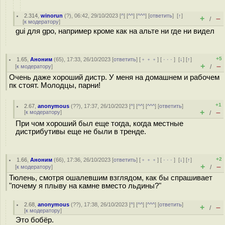
2.314
,
winorun
(
?
), 06:42, 29/10/2023 [
^
] [
^^
] [
^^^
] [
ответить
]
[
↑
]
+
–
/
[
к модератору
]
gui для gpo, например кроме как на альте ни где ни видел
+5
1.65
,
Аноним
(
65
), 17:33, 26/10/2023 [
ответить
] [
﹢﹢﹢
] [
· · ·
]
[
↓
] [
↑
]
+
–
[
к модератору
]
/
Очень даже хороший дистр. У меня на домашнем и рабочем
пк стоят. Молодцы, парни!
+1
2.67
,
anonymous
(
??
), 17:37, 26/10/2023 [
^
] [
^^
] [
^^^
] [
ответить
]
+
–
[
к модератору
]
/
При чом хороший был еще тогда, когда местные
дистрибутивы еще не были в тренде.
+2
1.66
,
Аноним
(
66
), 17:36, 26/10/2023 [
ответить
] [
﹢﹢﹢
] [
· · ·
]
[
↓
] [
↑
]
+
–
[
к модератору
]
/
Тюлень, смотря ошалевшим взглядом, как бы спрашивает
"почему я плыву на камне вместо льдины?"
2.68
,
anonymous
(
??
), 17:38, 26/10/2023 [
^
] [
^^
] [
^^^
] [
ответить
]
+
–
/
[
к модератору
]
Это бобёр.