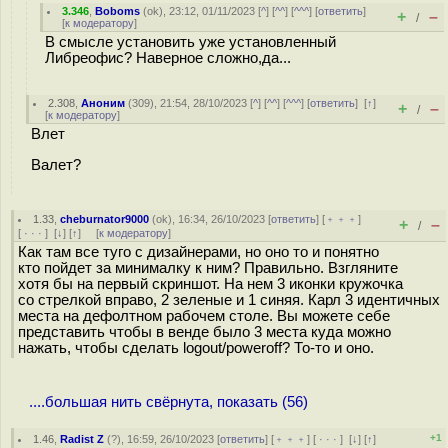
3.346
,
Boboms
(
ok
), 23:12, 01/11/2023 [
^
] [
^^
] [
^^^
] [
ответить
]
+
–
/
[
к модератору
]
В смысле установить уже установленный
Либреофис? Наверное сложно,да...
2.308
,
Аноним
(
309
), 21:54, 28/10/2023 [
^
] [
^^
] [
^^^
] [
ответить
]
[
↑
]
+
–
/
[
к модератору
]
Влет
Валет?
1.33
,
cheburnator9000
(
ok
), 16:34, 26/10/2023 [
ответить
] [
﹢﹢﹢
]
+
–
/
[
· · ·
]
[
↓
] [
↑
] [
к модератору
]
Как там все туго с дизайнерами, но оно то и понятно
кто пойдет за минималку к ним? Правильно. Взгляните
хотя бы на первый скриншот. На нем 3 иконки кружочка
со стрелкой вправо, 2 зеленые и 1 синяя. Карл 3 идентичных
места на дефолтном рабочем столе. Вы можете себе
представить чтобы в венде было 3 места куда можно
нажать, чтобы сделать logout/poweroff? То-то и оно.
....большая нить свёрнута, показать (56)
+1
1.46
,
Radist Z
(
?
), 16:59, 26/10/2023 [
ответить
] [
﹢﹢﹢
] [
· · ·
]
[
↓
] [
↑
]