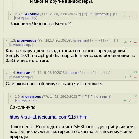
и многие другие виндоюзеры.
2.309
,
Аноним
(
309
), 22:00, 28/10/2023 [
^
] [
^^
] [
^^^
] [
ответить
]
[
↑
]
+
–
/
[
к модератору
]
Заменили Чёрное на Белое?
1.3
,
anonymous
(
??
), 14:18, 26/10/2023 [
ответить
] [
﹢﹢﹢
] [
· · ·
]
[
↑
]
+
–
/
[
к модератору
]
Как раз пару дней назад ставил на работе предыдущий
Simply 10.1, по apt-get dist-upgrade приползло обновлений на
0.5G или около того.
+1
1.4
,
Аноним
(
4
), 14:19, 26/10/2023 [
ответить
] [
﹢﹢﹢
] [
· · ·
]
[
↓
]
+
–
[
к модератору
]
/
Слишком простой линукс, надо чуть сложнее.
+7
2.8
,
anonymous
(
??
), 14:22, 26/10/2023 [
^
] [
^^
] [
^^^
] [
ответить
]
+
–
[
к модератору
]
/
Сэкслинyпс:
https://rsu-itd.livejournal.com/1157.html
"Linuxcenter.Ru представляет SEXLinux - дистрибутив для
настоящих мужчин, которые не скрывают своей мужской
природы.