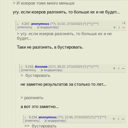
> И юзеров тоже много меньше
угу. если юзеров разгонять, то больше их и не будет...
–2
4.207
,
anonymous
(
??
), 01:02, 27/10/2023 [
^
] [
^^
] [
^^^
]
+
–
[
ответить
]
[
к модератору
]
/
> угу. если юзеров разгонять, то больше их и не
будет...
Таки не разгонять, а бустировать.
5.216
,
Аноним
(
217
), 08:22, 27/10/2023 [
^
] [
^^
] [
^^^
]
+
–
/
[
ответить
]
[
к модератору
]
> бустировать
не заметно результатов за столько то лет...
> разгонять
а вот это заметно...
6.234
,
anonymous
(
??
), 12:40, 27/10/2023 [
^
] [
^^
] [
^^^
]
+
–
/
[
ответить
]
[
к модератору
]
>> бустировать