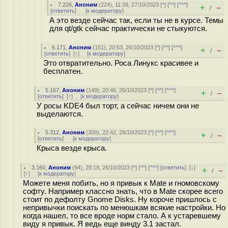
7.226
,
Аноним
(
224
), 11:39, 27/10/2023 [
^
] [
^^
] [
^^^
]
+
–
/
[
ответить
]
[
к модератору
]
А это везде сейчас так, если ты не в курсе. Темы
для qt/gtk сейчас практически не стыкуются.
6.171
,
Аноним
(
151
), 20:53, 26/10/2023 [
^
] [
^^
] [
^^^
]
+
–
/
[
ответить
]
[
↑
] [
к модератору
]
Это отвратительно. Роса Линукс красивее и
бесплатен.
5.167
,
Аноним
(
149
), 20:46, 26/10/2023 [
^
] [
^^
] [
^^^
]
+
–
/
[
ответить
]
[
↑
] [
к модератору
]
У росы KDE4 был торт, а сейчас ничем они не
выделаются.
5.312
,
Аноним
(
309
), 22:42, 28/10/2023 [
^
] [
^^
] [
^^^
]
+
–
/
[
ответить
]
[
к модератору
]
Крыса везде крыса.
3.160
,
Аноним
(
94
), 20:18, 26/10/2023 [
^
] [
^^
] [
^^^
] [
ответить
]
[
↓
]
+
–
/
[
↑
] [
к модератору
]
Можете меня побить, но я привык к Mate и гномовскому
софту. Например классно знать, что в Mate скорее всего
стоит по дефолту Gnome Disks. Ну короче пришлось с
непривычки поискать по менюшкам всякие настройки. Но
когда нашел, то все вроде норм стало. А к устаревшему
виду я привык. Я ведь еще винду 3.1 застал.