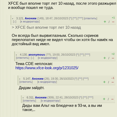
XFCE был вполне торт лет 10 назад, после этого разжырел
и вообще пошел не туда.
+1
3.121
,
Аноним
(
149
), 18:47, 26/10/2023 [
^
] [
^^
] [
^^^
] [
ответить
]
+
–
[
↓
] [
к модератору
]
/
> XFCE был вполне торт лет 10 назад
Он всегда был вырвиглазным. Сколько скринов
перелопатил нигде не видел чтобы он хотя бы намёк на
достойный вид имел.
+2
4.130
,
anonymous
(
??
), 19:00, 26/10/2023 [
^
] [
^^
] [
^^^
]
+
–
[
ответить
]
[
↓
] [
к модератору
]
/
Тема CDE неплохая:
https://www.xfce-look.org/p/1231025/
–1
5.147
,
Аноним
(
26
), 19:30, 26/10/2023 [
^
] [
^^
] [
^^^
]
+
–
[
ответить
]
[
к модератору
]
/
Дидам зайдёт.
6.311
,
Аноним
(
309
), 22:41, 28/10/2023 [
^
] [
^^
] [
^^^
]
+
–
/
[
ответить
]
[
к модератору
]
Диды вам Альт на блюдечке в 93-м, а вы им
такое,..