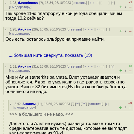
–1
1.23
,
danonimous
(
?
), 15:34, 26/10/2023 [
ответить
] [
﹢﹢﹢
] [
· · ·
]
[
↑
]
+
–
[
к модератору
]
/
Так вроде 11-ю платформу в конце года обещали, зачем
тогда 10.2 сейчас?
1.28
,
Аноним
(
28
), 16:05, 26/10/2023 [
ответить
] [
﹢﹢﹢
] [
· · ·
]
[
↓
]
+
–
/
[
к модератору
]
Ось есть, осталось эльбрус на прилавке найти.
....большая нить свёрнута, показать (19)
+3
1.31
,
Аноним
(
31
), 16:09, 26/10/2023 [
ответить
] [
﹢﹢﹢
] [
· · ·
]
[
↓
] [
↑
]
+
–
[
к модератору
]
/
Мне и Альt starterkits за глаза. Влет устанавливается и
обновляется. Ядро по умолчанию настраивать корректно
умеют. Вино с 32 бит имеется,Nvidia из коробки работает,а
большего и не надо.
–3
2.42
,
Аноним
(
11
), 16:56, 26/10/2023 [
^
] [
^^
] [
^^^
] [
ответить
]
[
↓
]
+
–
[
к модератору
]
/
>>> а большего и не надо. <<<
Для этого и Альт не нужен:) разница только в том что
среди альтернатив есть те дистры, которые не выглядят
как недразумение из 90-x!