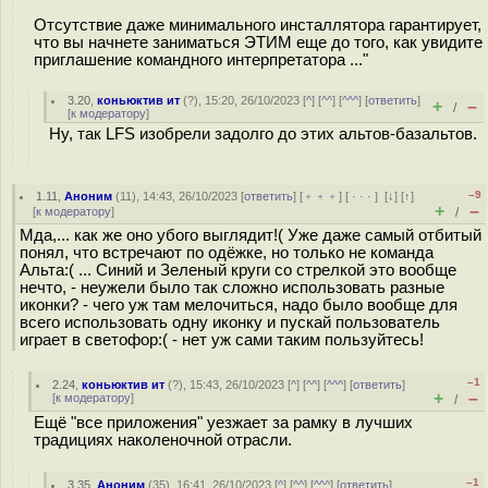
Отсутствие даже минимального инсталлятора гарантирует,
что вы начнете заниматься ЭТИМ еще до того, как увидите
приглашение командного интерпретатора ..."
3.20
,
коньюктив ит
(
?
), 15:20, 26/10/2023 [
^
] [
^^
] [
^^^
] [
ответить
]
+
–
/
[
к модератору
]
Ну, так LFS изобрели задолго до этих альтов-базальтов.
–9
1.11
,
Аноним
(
11
), 14:43, 26/10/2023 [
ответить
] [
﹢﹢﹢
] [
· · ·
]
[
↓
] [
↑
]
+
–
[
к модератору
]
/
Мда,... как же оно убого выглядит!( Уже даже самый отбитый
понял, что встречают по одёжке, но только не команда
Альта:( ... Синий и Зеленый круги со стрелкой это вообще
нечто, - неужели было так сложно использовать разные
иконки? - чего уж там мелочиться, надо было вообще для
всего использовать одну иконку и пускай пользователь
играет в светофор:( - нет уж сами таким пользуйтесь!
–1
2.24
,
коньюктив ит
(
?
), 15:43, 26/10/2023 [
^
] [
^^
] [
^^^
] [
ответить
]
+
–
[
к модератору
]
/
Ещё "все приложения" уезжает за рамку в лучших
традициях наколеночной отрасли.
–1
3.35
,
Аноним
(
35
), 16:41, 26/10/2023 [
^
] [
^^
] [
^^^
] [
ответить
]