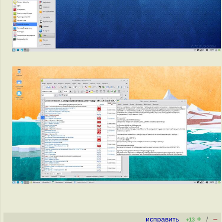
+
–
исправить
/
+13