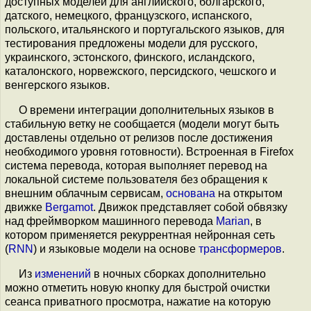
доступных моделей для английского, болгарского,
датского, немецкого, французского, испанского,
польского, итальянского и португальского языков, для
тестирования предложены модели для русского,
украинского, эстонского, финского, исландского,
каталонского, норвежского, персидского, чешского и
венгерского языков.
О времени интеграции дополнительных языков в
стабильную ветку не сообщается (модели могут быть
доставлены отдельно от релизов после достижения
необходимого уровня готовности). Встроенная в Firefox
система перевода, которая выполняет перевод на
локальной системе пользователя без обращения к
внешним облачным сервисам,
основана
на открытом
движке
Bergamot
. Движок представляет собой обвязку
над фреймворком машинного перевода
Marian
, в
котором применяется рекуррентная нейронная сеть
(
RNN
) и языковые модели на основе
трансформеров
.
Из
изменений
в ночных сборках дополнительно
можно отметить новую кнопку для быстрой очистки
сеанса приватного просмотра, нажатие на которую