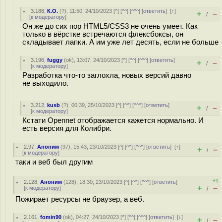
3.188
,
К.О.
(
?
), 11:50, 24/10/2023 [
^
] [
^^
] [
^^^
] [
ответить
]
[
↑
]
+
–
/
[
к модератору
]
Он же до сих пор HTML5/CSS3 не очень умеет. Как
только в вёрстке встречаются флексбоксы, он
складывает лапки. А им уже лет десять, если не больше
3.196
,
fuggy
(
ok
), 13:07, 24/10/2023 [
^
] [
^^
] [
^^^
] [
ответить
]
+
–
/
[
к модератору
]
Разработка что-то заглохла, новых версий давно
не выходило.
3.212
,
kusb
(
?
), 00:39, 25/10/2023 [
^
] [
^^
] [
^^^
] [
ответить
]
+
–
/
[
к модератору
]
Кстати Opennet отображается кажется нормально. И
есть версия для Колибри.
2.97
,
Аноним
(
97
), 15:43, 23/10/2023 [
^
] [
^^
] [
^^^
] [
ответить
]
[
↑
]
+
–
/
[
к модератору
]
таки и веб был другим
+1
2.128
,
Аноним
(
128
), 18:30, 23/10/2023 [
^
] [
^^
] [
^^^
] [
ответить
]
+
–
[
к модератору
]
/
Пожирает ресурсы не браузер, а веб.
2.161
,
fomin90
(
ok
), 04:27, 24/10/2023 [
^
] [
^^
] [
^^^
] [
ответить
]
[
↓
]
+
–
/