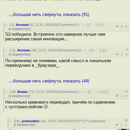
....большая нить свёрнута, показать (91)
1.6
,
Аноним
(
6
), 12:31, 23/10/2023 [
ответить
] [
﹢﹢﹢
] [
· · ·
]
[
↑
]
+
–
/
[
к модератору
]
S3 победили. Встроенно это наверное лучше чем
расширение,такая инновация...
–7
1.11
,
Аноним
(
35
), 12:57, 23/10/2023 [
ответить
] [
﹢﹢﹢
] [
· · ·
]
[
↓
]
+
–
[
к модератору
]
/
По-прежнему не понимаю, какой смысл в локальном
переводчике в _браузере_.
....большая нить свёрнута, показать (44)
+1
1.25
,
Вован
(
??
), 13:16, 23/10/2023 [
ответить
] [
﹢﹢﹢
] [
· · ·
]
[
↓
] [
↑
]
+
–
[
к модератору
]
/
Несколько кривовато переводит, причём по сравнению
с гуглтранслейтом 🙁
+2
2.91
,
prokoudine
(
ok
), 15:37, 23/10/2023 [
^
] [
^^
] [
^^^
] [
ответить
]
+
–
[
к модератору
]
/