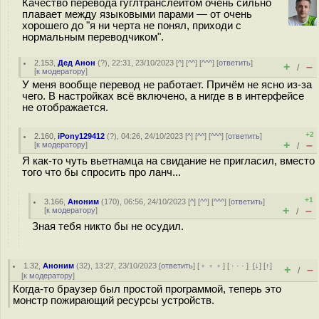
Качество перевода гуглтранслейтом очень сильно
плавает между языковыми парами — от очень
хорошего до "я ни черта не понял, приходи с
нормальным переводчиком".
2.153
,
Дед Анон
(
?
), 22:31, 23/10/2023 [
^
] [
^^
] [
^^^
] [
ответить
]
+
–
/
[
к модератору
]
У меня вообще перевод не работает. Причём не ясно из-за
чего. В настройках всё включено, а нигде в в интерфейсе
не отображается.
+2
2.160
,
iPony129412
(
?
), 04:26, 24/10/2023 [
^
] [
^^
] [
^^^
] [
ответить
]
+
–
[
к модератору
]
/
Я как-то чуть вьетнамца на свидание не пригласил, вместо
того что бы спросить про ланч...
+1
3.166
,
Аноним
(
170
), 06:56, 24/10/2023 [
^
] [
^^
] [
^^^
] [
ответить
]
+
–
[
к модератору
]
/
Зная тебя никто бы не осудил.
1.32
,
Аноним
(
32
), 13:27, 23/10/2023 [
ответить
] [
﹢﹢﹢
] [
· · ·
]
[
↓
] [
↑
]
+
–
/
[
к модератору
]
Когда-то браузер был простой программой, теперь это
монстр пожирающий ресурсы устройств.