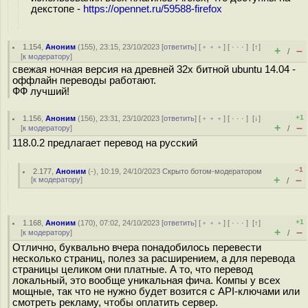
декстопе -
https://opennet.ru/59588-firefox
1.154
,
Аноним
(
155
), 23:15, 23/10/2023 [
ответить
] [
﹢﹢﹢
] [
· · ·
]
[
↑
]
+
–
/
[
к модератору
]
свежая ночная версия на древней 32х битной ubuntu 14.04 -
оффлайн переводы работают.
ФФ лучший!
+1
1.156
,
Аноним
(
156
), 23:31, 23/10/2023 [
ответить
] [
﹢﹢﹢
] [
· · ·
]
[
↓
]
+
–
[
к модератору
]
/
118.0.2 предлагает перевод на русский
–1
2.177
,
Аноним
(
-
), 10:19, 24/10/2023
Скрыто ботом-модератором
+
–
[
к модератору
]
/
+1
1.168
,
Аноним
(
170
), 07:02, 24/10/2023 [
ответить
] [
﹢﹢﹢
] [
· · ·
]
[
↑
]
+
–
[
к модератору
]
/
Отлично, буквально вчера понадобилось перевести
несколько страниц, полез за расширением, а для перевода
страницы целиком они платные. А то, что перевод
локальный, это вообще уникальная фича. Компы у всех
мощные, так что не нужно будет возится с API-ключами или
смотреть рекламу, чтобы оплатить сервер.