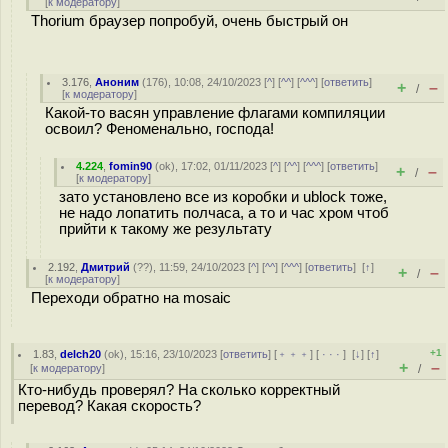
[
к модератору
]
Thorium браузер попробуй, очень быстрый он
3.176
,
Аноним
(
176
), 10:08, 24/10/2023 [
^
] [
^^
] [
^^^
] [
ответить
]
+
–
/
[
к модератору
]
Какой-то васян управление флагами компиляции
освоил? Феноменально, господа!
4.224
,
fomin90
(
ok
), 17:02, 01/11/2023 [
^
] [
^^
] [
^^^
] [
ответить
]
+
–
/
[
к модератору
]
зато установлено все из коробки и ublock тоже,
не надо лопатить полчаса, а то и час хром чтоб
прийти к такому же результату
2.192
,
Дмитрий
(
??
), 11:59, 24/10/2023 [
^
] [
^^
] [
^^^
] [
ответить
]
[
↑
]
+
–
/
[
к модератору
]
Переходи обратно на mosaic
+1
1.83
,
delch20
(
ok
), 15:16, 23/10/2023 [
ответить
] [
﹢﹢﹢
] [
· · ·
]
[
↓
] [
↑
]
+
–
[
к модератору
]
/
Кто-нибудь проверял? На сколько корректный
перевод? Какая скорость?