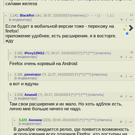
силами железа
+1
1.142
,
BlackRot
(
ok
), 19:37, 23/10/2023 [
ответить
] [
﹢﹢﹢
] [
· · ·
]
[
↓
]
+
–
[
к модератору
]
/
Если будет в мобильной версии тоже - перехожу на
firefox!
приложение удобнее, есть расширения. я в восторге.
жду
–3
2.162
,
iPony129412
(
?
), 04:27, 24/10/2023 [
^
] [
^^
] [
^^^
] [
ответить
]
+
–
[
к модератору
]
/
Firefox очень корявый на Android
2.181
,
penetrator
(
?
), 11:27, 24/10/2023 [
^
] [
^^
] [
^^^
] [
ответить
]
+
–
/
[
к модератору
]
а вот и ждуны
2.218
,
Ананий
(
?
), 10:17, 25/10/2023 [
^
] [
^^
] [
^^^
] [
ответить
]
+
–
/
[
к модератору
]
Там свои расширения и их мало. Но хоть адблок есть,
лично мне больше ничего не надо.
3.223
,
Аноним
(
223
), 20:04, 26/10/2023 [
^
] [
^^
] [
^^^
] [
ответить
]
+
–
/
[
к модератору
]
В декабре ожидается релиз, где появится возможность
использования всех плагинов Firefox, что доступны на