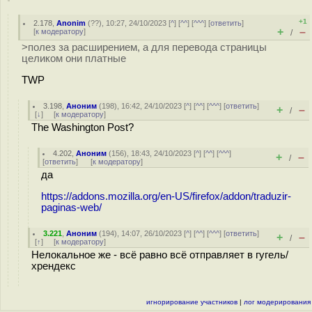
+1
2.178
,
Anonim
(
??
), 10:27, 24/10/2023 [
^
] [
^^
] [
^^^
] [
ответить
]
+
–
[
к модератору
]
/
>полез за расширением, а для перевода страницы
целиком они платные
TWP
3.198
,
Аноним
(
198
), 16:42, 24/10/2023 [
^
] [
^^
] [
^^^
] [
ответить
]
+
–
/
[
↓
] [
к модератору
]
The Washington Post?
4.202
,
Аноним
(
156
), 18:43, 24/10/2023 [
^
] [
^^
] [
^^^
]
+
–
/
[
ответить
]
[
к модератору
]
да
https://addons.mozilla.org/en-US/firefox/addon/traduzir-
paginas-web/
3.221
,
Аноним
(
194
), 14:07, 26/10/2023 [
^
] [
^^
] [
^^^
] [
ответить
]
+
–
/
[
↑
] [
к модератору
]
Нелокальное же - всё равно всё отправляет в гугель/
хрендекс
игнорирование участников
|
лог модерирования