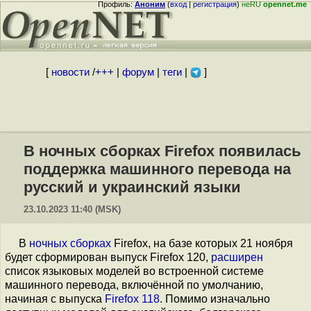
Профиль:
Аноним
(
вход
|
регистрация
)
неRU
opennet.me
[
новости
/
+++
|
форум
|
теги
|
]
В ночных сборках Firefox появилась
поддержка машинного перевода на
русский и украинский языки
23.10.2023 11:40 (MSK)
В
ночных сборках
Firefox, на базе которых 21 ноября
будет сформирован выпуск Firefox 120,
расширен
список языковых моделей во встроенной системе
машинного перевода, включённой по умолчанию,
начиная с выпуска
Firefox 118
. Помимо изначально