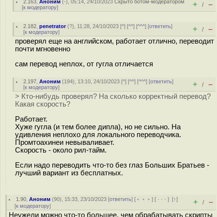
2.163
,
Аноним
(
-
), 05:14, 24/10/2023
Скрыто ботом-модератором
+
–
/
[
к модератору
]
2.182
,
penetrator
(
?
), 11:28, 24/10/2023 [
^
] [
^^
] [
^^^
] [
ответить
]
+
–
/
[
к модератору
]
проверял еще на английском, работает отлично, переводит
почти мгновенно
сам перевод неплох, от гугла отличается
2.197
,
Аноним
(
194
), 13:10, 24/10/2023 [
^
] [
^^
] [
^^^
] [
ответить
]
+
–
/
[
к модератору
]
> Кто-нибудь проверял? На сколько корректный перевод?
Какая скорость?
Работает.
Хуже гугла (и тем более дипла), но не сильно. На
удивления неплохо для локального переводчика.
Промтоахинеи невываливает.
Скорость - около рил-тайм.
Если надо переводить что-то без глаз Больших Братьев -
лучший вариант из бесплатных.
1.90
,
Аноним
(
90
), 15:33, 23/10/2023 [
ответить
] [
﹢﹢﹢
] [
· · ·
]
[
↑
]
+
–
/
[
к модератору
]
Неужели можно что-то большее, чем обрабатывать скрипты