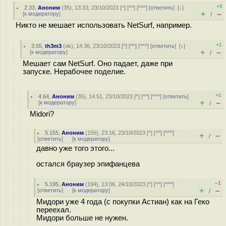
+5
2.33
,
Аноним
(
35
), 13:33, 23/10/2023 [
^
] [
^^
] [
^^^
] [
ответить
]
[
↓
]
+
–
[
к модератору
]
/
Никто не мешает использовать NetSurf, например.
+1
3.55
,
th3m3
(
ok
), 14:36, 23/10/2023 [
^
] [
^^
] [
^^^
] [
ответить
]
[
↓
]
+
–
[
к модератору
]
/
Мешает сам NetSurf. Оно падает, даже при
запуске. Нерабочее поделие.
+1
4.64
,
Аноним
(
35
), 14:51, 23/10/2023 [
^
] [
^^
] [
^^^
] [
ответить
]
+
–
[
к модератору
]
/
Midori?
5.155
,
Аноним
(
155
), 23:16, 23/10/2023 [
^
] [
^^
] [
^^^
]
+
–
/
[
ответить
]
[
к модератору
]
давно уже того этого...
остался браузер эпифанцева
–1
5.195
,
Аноним
(
194
), 13:06, 24/10/2023 [
^
] [
^^
] [
^^^
]
+
–
[
ответить
]
[
к модератору
]
/
Мидори уже 4 года (с покупки Астиан) как на Геко
переехал.
Мидори больше не нужен.