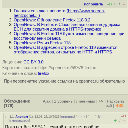
+
–
исправить
/
+27
Главная ссылка к новости (
https://www.soeren-
hentzschel....
)
OpenNews: Обновление Firefox 118.0.2
OpenNews: В Firefox и Cloudflare включена поддержка
ECH для скрытия домена в HTTPS-трафике
OpenNews: В Firefox 119 будет изменено поведение при
восстановлении сеанса
OpenNews: Релиз Firefox 118
OpenNews: В адресной строке Firefox 119 изменится
отображение сайтов, открытых по HTTP и HTTPS
Лицензия:
CC BY 3.0
Короткая ссылка: https://opennet.ru/59978-firefox
Ключевые слова:
firefox
При перепечатке указание ссылки на opennet.ru обязательно
Обсуждение
Ajax
|
1 уровень
|
Линейный
|
+/-
|
Раскрыть
(176)
всё
|
RSS
–11
1.1
,
Аноним
(
1
), 12:08, 23/10/2023 [
ответить
] [
﹢﹢﹢
] [
· · ·
]
[
↓
]
+
–
[
к модератору
]
/
Пока нет без SSE4.1 - считайте что нет вообще.