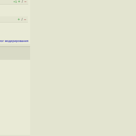
+
–
/
+1
+
–
/
лог модерирования