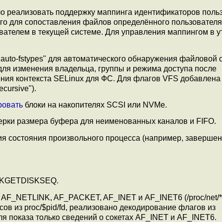
о реализовать поддержку маппинга идентификаторов поль
о для сопоставления файлов определённого пользователя
вателем в текущей системе. Для управления маппингом в у
.auto-fstypes" для автоматического обнаружения файловой
 для изменения владельца, группы и режима доступа после
ления контекста SELinux для ФС. Для флагов VFS добавлен
ecursive").
ровать
блоки на накопителях SCSI или NVMe.
верки размера буфера для неименованных каналов и FIFO.
ия состояния произвольного процесса (например, заверше
 BLKGETDISKSEQ.
ов AF_NETLINK, AF_PACKET, AF_INET и AF_INET6 (/proc/net/*
в из proc/$pid/fd, реализовано декодирование флагов из
") для показа только сведений о сокетах AF_INET и AF_INET6.