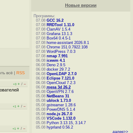
Новые версии
Программы:
07.08
GCC 16.2
07.08
RRDTool 1.11.0
07.08
ClamAV 1.5.4
07.08
Grafana 13.1.3
07.08
Box64 0.4.5-1
07.08
home-assistant 2026.8.1
07.08
Chrome 151.0.7922.108
07.08
WordPress 7.0.3
07.08
nmap 7.991
06.08
icewm 4.1
06.08
Deno 2.9.5
06.08
docker 29.7.2
ть всё
|
RSS
06.08
OpenLDAP 2.7.0
06.08
Eclipse 7.121.0
06.08
OpenCloud 7.2.3
+
–
/
+3
06.08
mesa 3d 26.2
зователей
05.08
OpenVPN 2.7.6
05.08
NetBeans 31
05.08
ublock 1.73.0
05.08
gstreamer 1.28.6
+
–
/
+1
05.08
PowerDNS 5.1.4
05.08
node.js 26.7.0
05.08
VSCode 1.132.0
05.08
Python 3.13.15, 3.14.7
05.08
hyprland 0.56.2
+
–
/
+1
далее>>