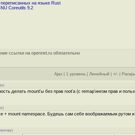
, переписанных на языке Rust
U Coreutils 9.2
ние ссылки на opennet.ru обязательно
Ajax
|
1 уровень
|
Линейный
|
+/-
|
Раскры
ру
]
сть делать mount'ы без прав root'а (с remap'ингом прав и поль
ру
]
ace + mount namespace. Будешь сам себе воображаемым рутом и
ератору
]