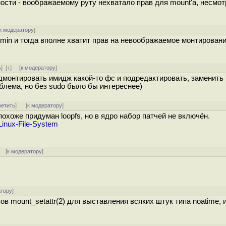
сти - воображаемому руту нехватало прав для mount'а, несмотр
к модератору
]
in и тогда вполне хватит прав на невоображаемое монтировани
ь
]
[
↓
] [
к модератору
]
дмонтировать имидж какой-то фс и подредактировать, заменить 
облема, но без sudo было бы интереснее)
ветить
]
[
к модератору
]
охоже придуман loopfs, но в ядро набор патчей не включён.
inux-File-System
] [
к модератору
]
атору
]
ов mount_setattr(2) для выставления всяких штук типа noatime, 