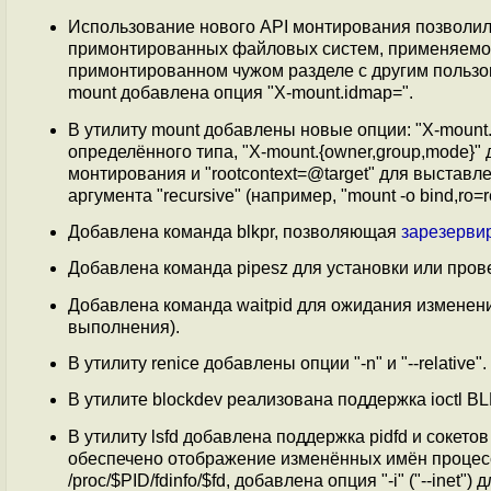
Использование нового API монтирования позволил
примонтированных файловых систем, применяемог
примонтированном чужом разделе с другим пользо
mount добавлена опция "X-mount.idmap=".
В утилиту mount добавлены новые опции: "X-mount
определённого типа, "X-mount.{owner,group,mode}"
монтирования и "rootcontext=@target" для выстав
аргумента "recursive" (например, "mount -o bind,ro=r
Добавлена команда blkpr, позволяющая
зарезерви
Добавлена команда pipesz для установки или про
Добавлена команда waitpid для ожидания изменен
выполнения).
В утилиту renice добавлены опции "-n" и "--relative".
В утилите blockdev реализована поддержка ioctl
В утилиту lsfd добавлена поддержка pidfd и сокет
обеспечено отображение изменённых имён процессо
/proc/$PID/fdinfo/$fd, добавлена опция "-i" ("--inet