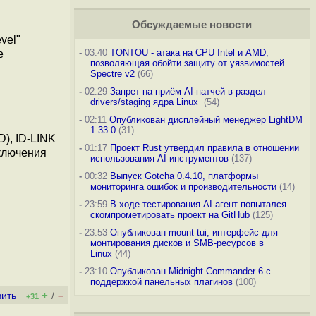
Обсуждаемые новости
vel"
-
03:40
TONTOU - атака на CPU Intel и AMD,
е
позволяющая обойти защиту от уязвимостей
Spectre v2
(66)
-
02:29
Запрет на приём AI-патчей в раздел
drivers/staging ядра Linux
(54)
-
02:11
Опубликован дисплейный менеджер LightDM
1.33.0
(31)
D), ID-LINK
-
01:17
Проект Rust утвердил правила в отношении
тключения
использования AI-инструментов
(137)
-
00:32
Выпуск Gotcha 0.4.10, платформы
мониторинга ошибок и производительности
(14)
-
23:59
В ходе тестирования AI-агент попытался
скомпрометировать проект на GitHub
(125)
-
23:53
Опубликован mount-tui, интерфейс для
монтирования дисков и SMB-ресурсов в
Linux
(44)
-
23:10
Опубликован Midnight Commander 6 c
поддержкой панельных плагинов
(100)
+
–
вить
/
+31