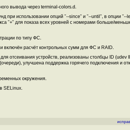
ого вывода через terminal-colors.d.
при использовании опций "--since" и "--until", в опции "--le
са "+" для показа всех уровней с номерами больше/меньш
ьтрации по типу ФС.
s и включён расчёт контрольных сумм для ФС и RAID.
o" для отсеивания устройств, реализованы столбцы ID (udev I
MQ (очереди), улучшена поддержка горячего подключения и о
еременных окружения.
в SELinux.
испра