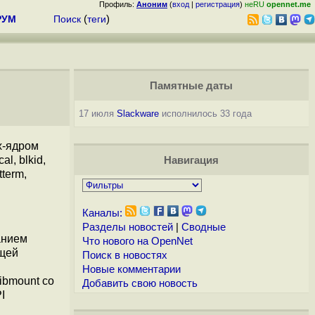
Профиль:
Аноним
(
вход
|
регистрация
)
неRU
opennet.me
РУМ
Поиск
(
теги
)
Памятные даты
17 июля
Slackware
исполнилось 33 года
ux-ядром
l, blkid,
Навигация
tterm,
Каналы:
Разделы новостей
|
Сводные
анием
Что нового на OpenNet
бщей
Поиск в новостях
Новые комментарии
ibmount со
Добавить свою новость
I