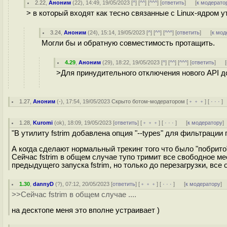
2.22
,
Аноним
(
22
), 14:49, 19/05/2023 [
^
] [
^^
] [
^^^
] [
ответить
]
[
к модерато
> в который входят как тесно связанные с Linux-ядром у
3.24
,
Аноним
(
24
), 15:14, 19/05/2023 [
^
] [
^^
] [
^^^
] [
ответить
]
[
к мод
Могли бы и обратную совместимость протащить.
4.29
,
Аноним
(
29
), 18:22, 19/05/2023 [
^
] [
^^
] [
^^^
] [
ответить
]
[
>Для принудительного отключения нового API доб
1.27
,
Аноним
(
-
), 17:54, 19/05/2023
Скрыто ботом-модератором
[
﹢﹢﹢
] [
· · ·
]
1.28
,
Kuromi
(
ok
), 18:09, 19/05/2023 [
ответить
] [
﹢﹢﹢
] [
· · ·
]
[
к модератору
]
"В утилиту fstrim добавлена опция "--types" для фильтрации 
А когда сделают нормальный трекинг того что было "побрит
Сейчас fstrim в общем случае тупо тримит все свободное м
предыдущего запуска fstrim, но только до перезагрузки, все 
1.30
,
dannyD
(
?
), 07:12, 20/05/2023 [
ответить
] [
﹢﹢﹢
] [
· · ·
]
[
к модератору
]
>>Сейчас fstrim в общем случае ....
на десктопе меня это вполне устраивает )