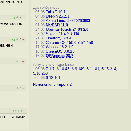
я на то что
Дистрибутивы:
05.08
Tails 7.10.1
04.08
Deepin 25.2.1
+
–
/
+1
03.08
Azure Linux 3.0.20260803
е на хосте.
01.08
NetBSD 11.0
24.07
Ubuntu Touch 24.04 2.0
23.07
Solaris 11.4 SRU94
21.07
Omarchy 3.8.4
+
–
/
+1
19.07
Chrome OS 150.0.7871.150
на ней
17.07
Whonix 18.2.1.9
16.07
SteamOS 3.8.15
16.07
OPNsense 26.7
+
–
/
Актуальные ядра Linux:
06.08
7.1.7
,
6.18.43
,
6.6.149
,
6.1.181
,
5.15.214
,
5.10.263
03.08
6.12.101
Изменения в ядре 7.2
+
–
/
+
–
/
+2
и со старыми