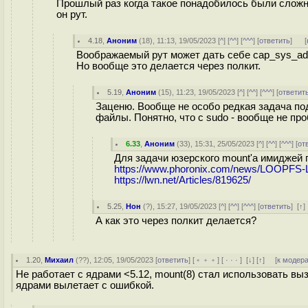
Прошлый раз когда такое понадобилось были сложно
он рут.
4.18
,
Аноним
(
18
), 11:13, 19/05/2023 [
^
] [
^^
] [
^^^
] [
ответить
]
[
Воображаемый рут может дать себе cap_sys_adm
Но вообще это делается через полкит.
5.19
,
Аноним
(
15
), 11:23, 19/05/2023 [
^
] [
^^
] [
^^^
] [
ответит
Заценю. Вообще не особо редкая задача по
файлы. Понятно, что с sudo - вообще не пр
6.33
,
Аноним
(
33
), 15:31, 25/05/2023 [
^
] [
^^
] [
^^^
] [
от
Для задачи юзерского mount'а имиджей п
https://www.phoronix.com/news/LOOPFS-L
https://lwn.net/Articles/819625/
5.25
,
Нон
(
?
), 15:27, 19/05/2023 [
^
] [
^^
] [
^^^
] [
ответить
]
[
↑
А как это через полкит делается?
1.20
,
Михаил
(
??
), 12:05, 19/05/2023 [
ответить
] [
﹢﹢﹢
] [
· · ·
]
[
↓
] [
↑
] [
к модер
Не работает с ядрами <5.12, mount(8) стал использовать выз
ядрами вылетает с ошибкой.