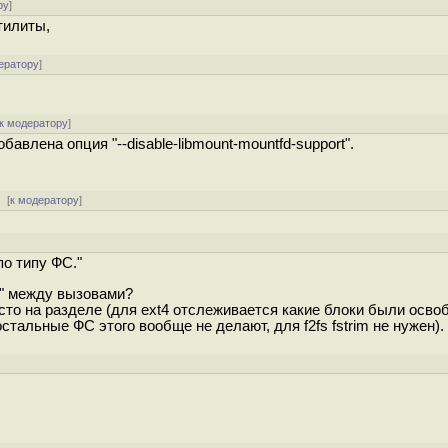
ру
]
тилиты,
ератору
]
к модератору
]
авлена опция "--disable-libmount-mountfd-support".
 [
к модератору
]
по типу ФС."
о" между вызовами?
есто на разделе (для ext4 отслеживается какие блоки были осв
остальные ФС этого вообще не делают, для f2fs fstrim не нужен).