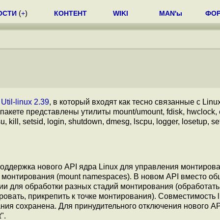
ОСТИ
(
+
)
КОНТЕНТ
WIKI
MAN'ы
ФО
т
Util-linux 2.39
, в который входят как тесно связанные с Lin
акете представлены утилиты mount/umount, fdisk, hwclock, ca
su, kill, setsid, login, shutdown, dmesg, lscpu, logger, losetup, se
 поддержка нового API ядра Linux для управления монтиров
 монтирования (mount namespaces). В новом API вместо о
ии для обработки разных стадий монтирования (обработать
овать, прикрепить к точке монтирования). Совместимость l
ния сохранена. Для принудительного отключения нового AP
".