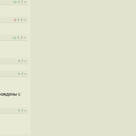
+
–
/
+1
+
–
/
–1
+
–
/
+1
+
–
/
+
–
/
обождены с
+
–
/