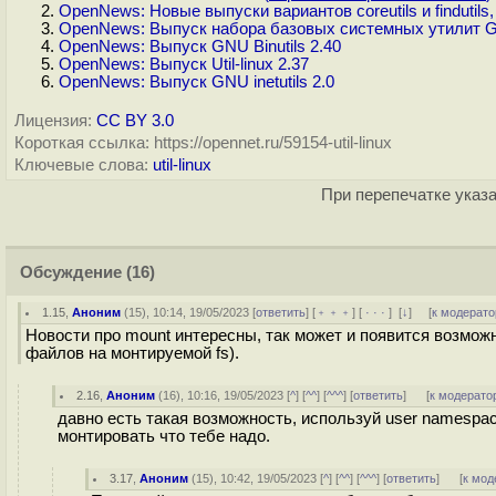
OpenNews: Новые выпуски вариантов coreutils и findutils
OpenNews: Выпуск набора базовых системных утилит GN
OpenNews: Выпуск GNU Binutils 2.40
OpenNews: Выпуск Util-linux 2.37
OpenNews: Выпуск GNU inetutils 2.0
Лицензия:
CC BY 3.0
Короткая ссылка: https://opennet.ru/59154-util-linux
Ключевые слова:
util-linux
При перепечатке указа
Обсуждение
(16)
1.15
,
Аноним
(
15
), 10:14, 19/05/2023 [
ответить
] [
﹢﹢﹢
] [
· · ·
]
[
↓
] [
к модерато
Новости про mount интересны, так может и появится возможно
файлов на монтируемой fs).
2.16
,
Аноним
(
16
), 10:16, 19/05/2023 [
^
] [
^^
] [
^^^
] [
ответить
]
[
к модерато
давно есть такая возможность, используй user namesp
монтировать что тебе надо.
3.17
,
Аноним
(
15
), 10:42, 19/05/2023 [
^
] [
^^
] [
^^^
] [
ответить
]
[
к мод