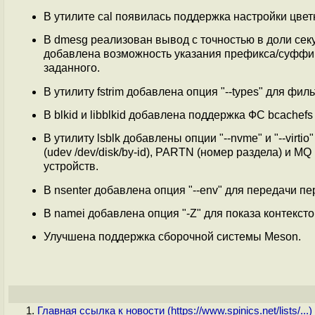
В утилите cal появилась поддержка настройки цветн
В dmesg реализован вывод с точностью в доли секунд 
добавлена возможность указания префикса/суффик
заданного.
В утилиту fstrim добавлена опция "--types" для фил
В blkid и libblkid добавлена поддержка ФС bcachef
В утилиту lsblk добавлены опции "--nvme" и "--virti
(udev /dev/disk/by-id), PARTN (номер раздела) и 
устройств.
В nsenter добавлена опция "--env" для передачи п
В namei добавлена опция "-Z" для показа контексто
Улучшена поддержка сборочной системы Meson.
Главная ссылка к новости (
https://www.spinics.net/lists/...
)