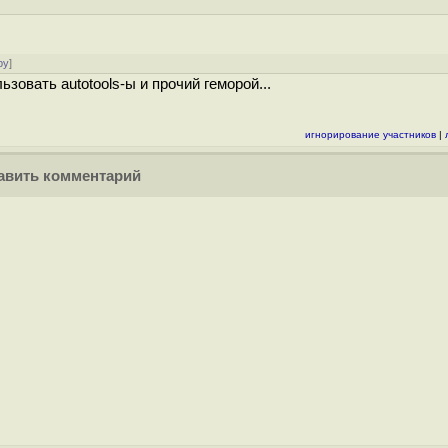
ру
]
ьзовать autotools-ы и прочий геморой...
игнорирование участников
|
вить комментарий