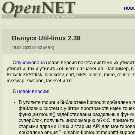
НОВ
Выпуск Util-linux 2.39
19.05.2023 09:32 (MSK)
Опубликована
новая версия пакета системных утили
утилиты, так и утилиты общего назначения. Например, в п
fsck/cfdisk/sfdisk, blockdev, chrt, mkfs, ionice, more, renice, 
mkswap, swapon, taskset и т.п.
В
новой версии
:
В утилите mount и библиотеке libmount добавлена
файловых систем с учётом пространств имён точек
функции mount() задействованы раздельные функц
суперблок, получить информацию об ФС, примонтир
старыми ядрами Linux и старым API для монтирова
добавлена опция "--disable-libmount-mountfd-support