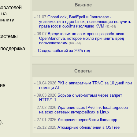
Важное
зователей
 на
-
11.07
GhostLock, BadEpoll и Januscape -
тилиту
уязвимости в ядре Linux, позволяющие получить
права root и обойти изоляцию KVM
(82 +34)
-
08.07
Вредительство со стороны разработчика
 системы
OpenMandriva, которое могло причинить вред
пользователям
(107 +34)
а поддержка
-
Сводка событий за 2025 год
Советы
-
19.04.2026
PKI с аппаратным TRNG за 10 дней при
ния
помощи AI
-
09.03.2026
Борьба с web-ботами через запрет
HTTP/1.1
-
27.02.2026
Удаление всех IPv6 link-local адресов
на всех сетевых интерфейсах в Linux
-
27.01.2026
Ускорение пересборки llama.cpp
),
-
25.12.2025
Атомарные обновления в OSTree