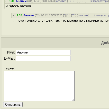
1.31
,
Аноним
(
31
), 17:48, 20/05/2023 [
ответить
] [
﹢﹢﹢
] [
· · ·
]
[
к модератору
]
И здесь meson.
2.32
,
Аноним
(
32
), 00:42, 23/05/2023 [
^
] [
^^
] [
^^^
] [
ответить
]
[
к модерато
... пока только улучшен, так что можно по старинке испол
Доба
Имя:
E-Mail:
Текст: