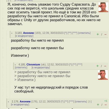
Я, конечно, очень уважаю того Судру Сарасвата. До
сих пор не верится, что школьник средних классов
смог осилить такой проект. Но ещё в том же 2018 его
разработку бы никто не принял в Canonical. Ибо были
образы с Unity от других разработчиков, но их никто не
замечал.
3.183
,
Аноним
(
183
), 12:39, 30/03/2023 [
^
] [
^^
] [
^^^
] [
ответить
]
+
–
/
[
к модератору
]
разработку бы никто не принял
разработку никто не принял бы
Извенити )
4.185
,
Chromium
(
ok
), 12:52, 30/03/2023 [
^
] [
^^
] [
^^^
]
+
–
/
[
ответить
]
[
к модератору
]
> разработку бы никто не принял
> разработку никто не принял бы
> Извенити )
У нас тут не нидерландский и порядок слов
свободный.
+1
2.176
,
Аноним
(
176
), 12:12, 30/03/2023 [
^
] [
^^
] [
^^^
] [
ответить
]
[
↑
]
+
–
[
к модератору
]
/