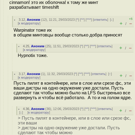
cinnamon! это их оболочка! к тому же минт
разрабатывает timeshift
+5
3.12
,
Аноним
(
12
), 11:21, 29/03/2023 [
^
] [
^^
] [
^^^
] [
ответить
]
[
↓
]
+
–
[
к модератору
]
/
Warpinator тоже их
в общем минтовцы вообще столько добра приносят
4.25
,
Аноним
(
25
), 11:51, 29/03/2023 [
^
] [
^^
] [
^^^
] [
ответить
]
+
–
/
[
к модератору
]
Hypnotix тоже.
3.17
,
Аноним
(
1
), 11:32, 29/03/2023 [
^
] [
^^
] [
^^^
] [
ответить
]
[
↑
]
+
–
/
[
к модератору
]
Пусть пилят в контейнере, или в слое или срезе фс, эти
ваши дистры на одно окружение уже достали. Пусть
сделают так чтобы можно было на LFS быстренько все
развернуть и чтобы всё работало. А то и на голом ядре.
4.36
,
Аноним
(
36
), 12:06, 29/03/2023 [
^
] [
^^
] [
^^^
] [
ответить
]
+
–
/
[
↓
] [
к модератору
]
> Пусть пилят в контейнере, или в слое или срезе фс,
эти ваши
> дистры на одно окружение уже достали. Пусть
сделают так чтобы можно