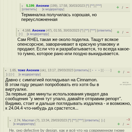
5.199
,
Аноним
(
199
), 17:58, 30/03/2023 [
^
] [
^^
] [
^^^
]
+
–
/
[
ответить
]
[
к модератору
]
Терминалка получилась хорошая, но
переусложненная
4.168
,
Аноним
(
47
), 01:55, 30/03/2023 [
^
] [
^^
] [
^^^
] [
ответить
]
+
–
/
[
↑
] [
к модератору
]
Сам RHEL такая же около поделка. Тащут всякое
опенсорсное, заворачивают в красную упаковку и
продают. Если что и разрабатывается, то всегда какое-
то гумно, которое рано или поздно выкидывается.
1.65
,
тоже Аноним
(
ok
), 13:17, 29/03/2023 [
ответить
] [
﹢﹢﹢
] [
· · ·
]
+
–
/
[
↓
] [
↑
] [
к модератору
]
Давно с симпатией поглядывал на Cinnamon.
В этом году решил попробовать его хотя бы в
виртуалке.
За первые две минуты использования увидел два
сообщения "у меня тут упало, давайте отправим репорт".
Видимо, стоит и дальше поглядывать издалека - и возможно,
к 24.04.4 что-нибудь да срастется...
–3
2.74
,
Macman
(
?
), 13:34, 29/03/2023 [
^
] [
^^
] [
^^^
] [
ответить
]
[
↓
]
+
–
[
к модератору
]
/
Не, оно defective by design, как и всё что на современном гноме