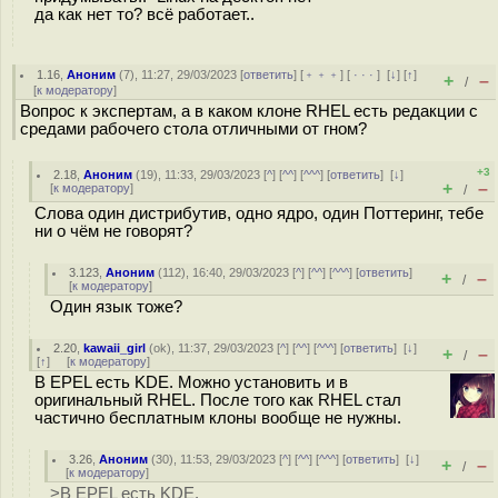
да как нет то? всё работает..
1.16
,
Аноним
(
7
), 11:27, 29/03/2023 [
ответить
] [
﹢﹢﹢
] [
· · ·
]
[
↓
] [
↑
]
+
–
/
[
к модератору
]
Вопрос к экспертам, а в каком клоне RHEL есть редакции с
средами рабочего стола отличными от гном?
+3
2.18
,
Аноним
(
19
), 11:33, 29/03/2023 [
^
] [
^^
] [
^^^
] [
ответить
]
[
↓
]
+
–
[
к модератору
]
/
Слова один дистрибутив, одно ядро, один Поттеринг, тебе
ни о чём не говорят?
3.123
,
Аноним
(
112
), 16:40, 29/03/2023 [
^
] [
^^
] [
^^^
] [
ответить
]
+
–
/
[
к модератору
]
Один язык тоже?
2.20
,
kawaii_girl
(
ok
), 11:37, 29/03/2023 [
^
] [
^^
] [
^^^
] [
ответить
]
[
↓
]
+
–
/
[
↑
] [
к модератору
]
В EPEL есть KDE. Можно установить и в
оригинальный RHEL. После того как RHEL стал
частично бесплатным клоны вообще не нужны.
3.26
,
Аноним
(
30
), 11:53, 29/03/2023 [
^
] [
^^
] [
^^^
] [
ответить
]
[
↓
]
+
–
/
[
к модератору
]
>В EPEL есть KDE.