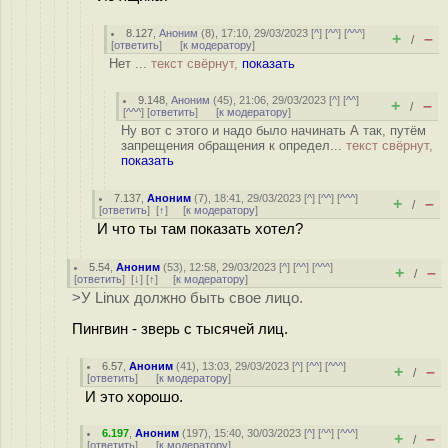
8.127
,
Аноним
(
8
), 17:10, 29/03/2023 [
^
] [
^^
] [
^^^
]
+
–
/
[
ответить
]
[
к модератору
]
Нет ...
текст свёрнут,
показать
9.148
,
Аноним
(
45
), 21:06, 29/03/2023 [
^
] [
^^
]
+
–
/
[
^^^
] [
ответить
]
[
к модератору
]
Ну вот с этого и надо было начинать А так, путём
запрещения обращения к определ...
текст свёрнут,
показать
7.137
,
Аноним
(
7
), 18:41, 29/03/2023 [
^
] [
^^
] [
^^^
]
+
–
/
[
ответить
]
[
↑
] [
к модератору
]
И что ты там показать хотел?
5.54
,
Аноним
(
53
), 12:58, 29/03/2023 [
^
] [
^^
] [
^^^
]
+
–
/
[
ответить
]
[
↓
] [
↑
] [
к модератору
]
>У Linux должно быть свое лицо.
Пингвин - зверь с тысячей лиц.
6.57
,
Аноним
(
41
), 13:03, 29/03/2023 [
^
] [
^^
] [
^^^
]
+
–
/
[
ответить
]
[
к модератору
]
И это хорошо.
6.197
,
Аноним
(
197
), 15:40, 30/03/2023 [
^
] [
^^
] [
^^^
]
+
–
/
[
ответить
]
[
к модератору
]