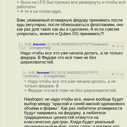
> было на LFS быстренько все развернуть и чтобы всё
работало.
> А то и на голом ядре.
Вам, уважаемый атомарную федору принимать после
еды регулярно, после обмазываться флатпаками, оно
как раз для таких как вы и сделанно. А если совсем
упоролись, можете и Qubes OS принимать?!
5.51
,
Аноним
(
1
), 12:48, 29/03/2023 [
^
] [
^^
] [
^^^
] [
ответить
]
+
–
/
[
↓
] [
к модератору
]
Надо чтобы все это уже начали делать, а не только
федора. В Федоре это всё тоже не без
шероховатостей.
6.61
,
Аноним
(
61
), 13:13, 29/03/2023 [
^
] [
^^
] [
^^^
]
+
–
/
[
ответить
]
[
к модератору
]
> Надо чтобы все это уже начали делать, а не
только федора. В
> Федоре это всё тоже не без шероховатостей.
Наоборот, не надо чтобы все, иначе вообще будет
выбор между "красной и синей миской одинакового
объёма и формы". Как раз любители атомарности
будут наяривать на федорку, а любители
традиционных ценностей отанутся на
классических дистрах. Когда будет реальный
опциональный выбор, тогда спрос и покажет что