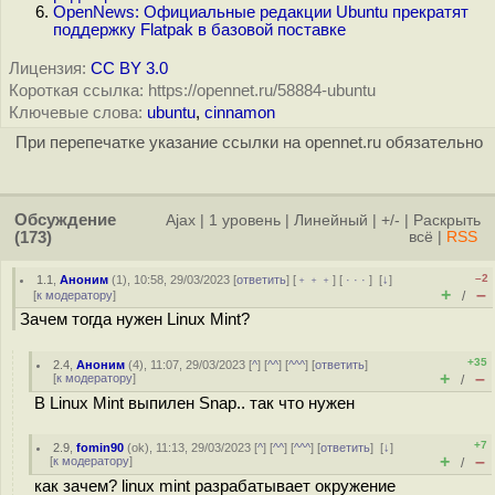
OpenNews: Официальные редакции Ubuntu прекратят
поддержку Flatpak в базовой поставке
Лицензия:
CC BY 3.0
Короткая ссылка: https://opennet.ru/58884-ubuntu
Ключевые слова:
ubuntu
,
cinnamon
При перепечатке указание ссылки на opennet.ru обязательно
Обсуждение
Ajax
|
1 уровень
|
Линейный
|
+/-
|
Раскрыть
(173)
всё
|
RSS
–2
1.1
,
Аноним
(
1
), 10:58, 29/03/2023 [
ответить
] [
﹢﹢﹢
] [
· · ·
]
[
↓
]
+
–
[
к модератору
]
/
Зачем тогда нужен Linux Mint?
+35
2.4
,
Аноним
(
4
), 11:07, 29/03/2023 [
^
] [
^^
] [
^^^
] [
ответить
]
+
–
[
к модератору
]
/
В Linux Mint выпилен Snap.. так что нужен
+7
2.9
,
fomin90
(
ok
), 11:13, 29/03/2023 [
^
] [
^^
] [
^^^
] [
ответить
]
[
↓
]
+
–
[
к модератору
]
/
как зачем? linux mint разрабатывает окружение