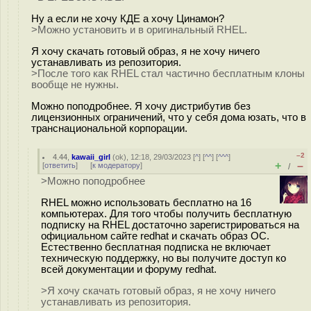
Ну а если не хочу КДЕ а хочу Цинамон?
>Можно установить и в оригинальный RHEL.
Я хочу скачать готовый образ, я не хочу ничего
устанавливать из репозитория.
>После того как RHEL стал частично бесплатным клоны
вообще не нужны.
Можно поподробнее. Я хочу дистрибутив без
лицензионных ограничений, что у себя дома юзать, что в
транснациональной корпорации.
–2
4.44
,
kawaii_girl
(
ok
), 12:18, 29/03/2023 [
^
] [
^^
] [
^^^
]
+
–
[
ответить
]
[
к модератору
]
/
>Можно поподробнее
RHEL можно использовать бесплатно на 16
компьютерах. Для того чтобы получить бесплатную
подписку на RHEL достаточно зарегистрироваться на
официальном сайте redhat и скачать образ ОС.
Естественно бесплатная подписка не включает
техническую поддержку, но вы получите доступ ко
всей документации и форуму redhat.
>Я хочу скачать готовый образ, я не хочу ничего
устанавливать из репозитория.