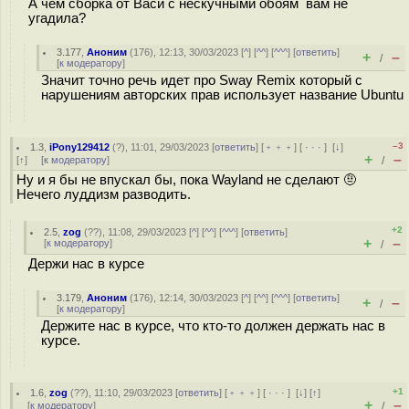
А чем сборка от Васи с нескучными обоям вам не
угадила?
3.177
,
Аноним
(
176
), 12:13, 30/03/2023 [
^
] [
^^
] [
^^^
] [
ответить
]
+
–
/
[
к модератору
]
Значит точно речь идет про Sway Remix который с
нарушениям авторских прав использует название Ubuntu
–3
1.3
,
iPony129412
(
?
), 11:01, 29/03/2023 [
ответить
] [
﹢﹢﹢
] [
· · ·
]
[
↓
]
+
–
[
↑
] [
к модератору
]
/
Ну и я бы не впускал бы, пока Wayland не сделают 🤨️
Нечего луддизм разводить.
+2
2.5
,
zog
(
??
), 11:08, 29/03/2023 [
^
] [
^^
] [
^^^
] [
ответить
]
+
–
[
к модератору
]
/
Держи нас в курсе
3.179
,
Аноним
(
176
), 12:14, 30/03/2023 [
^
] [
^^
] [
^^^
] [
ответить
]
+
–
/
[
к модератору
]
Держите нас в курсе, что кто-то должен держать нас в
курсе.
+1
1.6
,
zog
(
??
), 11:10, 29/03/2023 [
ответить
] [
﹢﹢﹢
] [
· · ·
]
[
↓
] [
↑
]
+
–
[
к модератору
]
/