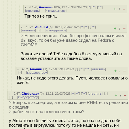
6.190
,
Аноним
(
183
), 13:19, 30/03/2023 [
^
] [
^^
] [
^^^
]
+
–
/
[
ответить
]
[
к модератору
]
Триггер не трип..
5.124
,
Аноним
(
8
), 16:44, 29/03/2023 [
^
] [
^^
] [
^^^
]
+
–
/
[
ответить
]
[
↑
] [
к модератору
]
> Если специалист был бы профессионалом и имел
бы вкус, то он бы уже давно сидел на Fedora с
GNOME.
Золотые слова! Тебе надобно бюст чугуниевый на
вокзале установить за такие слова.
4.52
,
Аноним
(
1
), 12:50, 29/03/2023 [
^
] [
^^
] [
^^^
] [
ответить
]
+
–
/
[
↑
] [
к модератору
]
Никак, не надо этого делать. Пусть человек нормально
живёт.
2.67
,
Cheburator
(
?
), 13:21, 29/03/2023 [
^
] [
^^
] [
^^^
] [
ответить
]
[
↓
]
+
–
/
[
↑
] [
к модератору
]
> Вопрос к экспертам, а в каком клоне RHEL есть редакции
с средами
> рабочего стола отличными от гном?
у Alma точно были live media с xfce, но она не дала себя
поставить в виртуалке, потому то не нашла ни сеть, ни