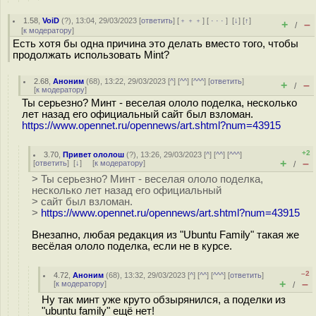
1.58
,
VoiD
(
?
), 13:04, 29/03/2023 [
ответить
] [
﹢﹢﹢
] [
· · ·
]
[
↓
] [
↑
]
+
–
/
[
к модератору
]
Есть хотя бы одна причина это делать вместо того, чтобы
продолжать использовать Mint?
2.68
,
Аноним
(
68
), 13:22, 29/03/2023 [
^
] [
^^
] [
^^^
] [
ответить
]
+
–
/
[
к модератору
]
Ты серьезно? Минт - веселая ололо поделка, несколько
лет назад его официальный сайт был взломан.
https://www.opennet.ru/opennews/art.shtml?num=43915
+2
3.70
,
Привет ололош
(
?
), 13:26, 29/03/2023 [
^
] [
^^
] [
^^^
]
+
–
[
ответить
]
[
↓
] [
к модератору
]
/
> Ты серьезно? Минт - веселая ололо поделка,
несколько лет назад его официальный
> сайт был взломан.
>
https://www.opennet.ru/opennews/art.shtml?num=43915
Внезапно, любая редакция из "Ubuntu Family" такая же
весёлая ололо поделка, если не в курсе.
–2
4.72
,
Аноним
(
68
), 13:32, 29/03/2023 [
^
] [
^^
] [
^^^
] [
ответить
]
+
–
[
к модератору
]
/
Ну так минт уже круто обзырянился, а поделки из
"ubuntu family" ещё нет!