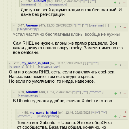
5.92
,
Аноним
(
92
), 14:13, 29/03/2023 [
^
] [
^^
] [
^^^
]
+
–
/
[
ответить
]
[
↑
] [
к модератору
]
Доступ ко всей документации и так бесплатный. И
даже без регистрации
3.47
,
Аноним
(
47
), 12:30, 29/03/2023 [
^
] [
^^
] [
^^^
] [
ответить
]
[
↑
]
+
–
/
[
к модератору
]
>стал частично бесплатным клоны вообще не нужны
Сам RHEL не нужен, клоны же прямо расцвели. Вон
какая движуха пошла вокруг rocky. Заменят именно ею
все centos-ы.
2.21
,
my_name_is_Mud
(
ok
), 11:37, 29/03/2023 [
^
] [
^^
] [
^^^
]
+
–
/
[
ответить
]
[
↓
] [
↑
] [
к модератору
]
Они и в самом RHEL есть, если подключить epel-реп.
На сколько помню, там есть кеды и крыса.
Но если по умолчанию, то нигде, наверное.
3.29
,
Аноним
(
30
), 11:54, 29/03/2023 [
^
] [
^^
] [
^^^
] [
ответить
]
+
–
/
[
к модератору
]
В Ubuntu сделали удобно, скачал Xubntu и готово.
–1
4.50
,
my_name_is_Mud
(
ok
), 12:46, 29/03/2023 [
^
] [
^^
] [
^^^
]
+
–
[
ответить
]
[
к модератору
]
/
Только вот Xubuntu != Ubuntu. Это же сборОчка
от сообщества. База там общая, конечно, но