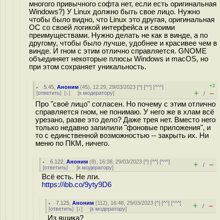
многого привычного софта нет, если есть оригинальная
Windows?) У Linux должно быть свое лицо. Нужно
чтобы было видно, что Linux это другая, оригинальная
ОС со своей логикой интерфейса и своими
преимуществами. Нужно делать не как в винде, а по
другому, чтобы было лучше, удобнее и красивее чем в
винде. И гном с этим отлично справляется. GNOME
объединяет некоторые плюсы Windows и macOS, но
при этом сохраняет уникальность.
+3
5.45
,
Аноним
(
45
), 12:29, 29/03/2023 [
^
] [
^^
] [
^^^
]
+
–
[
ответить
]
[
↓
] [
к модератору
]
/
Про "своё лицо" согласен. Но почему с этим отлично
справляется гном, не понимаю. У него же в хлам всё
урезано, разве это дело? Даже трея нет. Вместо него
только недавно запилили "фоновые приложения", и
то с единственной возможностью -- закрыть их. Ни
меню по ПКМ, ничего.
6.122
,
Аноним
(
8
), 16:38, 29/03/2023 [
^
] [
^^
] [
^^^
]
+
–
/
[
ответить
]
[
к модератору
]
Всё есть. Не лги.
https://ibb.co/9yty9D6
7.125
,
Аноним
(
112
), 16:48, 29/03/2023 [
^
] [
^^
] [
^^^
]
+
–
/
[
ответить
]
[
↓
] [
к модератору
]
Из ящика?