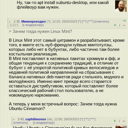
Ну, так-то apt install xubuntu-desktop, или какой
флейвоур вам нужен.
+9
2.35
,
Мимокрокодил
(
?
), 12:03, 29/03/2023 [
^
] [
^^
] [
^^^
] [
ответить
]
+
–
[
↓
] [
↑
] [
к модератору
]
/
> Зачем тогда нужен Linux Mint?
В Linux Mint этот самый цитрамон и разрабатывают, кроме
того, в минте есть нуб-френдли гуёвые минтотулзы,
которых либо нет в бубунтах, либо частично там более
костыльная реализация.
В Mint поставляют в нативных пакетах хромиум и фф, и
общая тенденция к сохранению традиций, в отличие от
бубунт с её упоротой политикой кривых велосипедов и
недавней политикой направленной на сбрасывания с
баланса нативных deb-пакетов ради стильного, модного и
молодёжного. Именно минт прежде всего старается
оставаться дистрибутивом, который поставляет более
классический рабочий стол пользователю, а не
новомодную наркоманию.
А теперь у меня встречный вопрос: Зачем тогда нужна
Ubuntu Cinnamon?
3.40
,
csphilimonov
(
ok
), 12:09, 29/03/2023 [
^
] [
^^
] [
^^^
]
+
–
/
[
ответить
]
[
к модератору
]