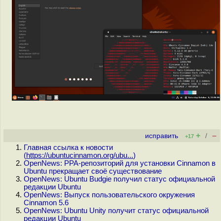
+
–
исправить
/
+17
Главная ссылка к новости
(
https://ubuntucinnamon.org/ubu...
)
OpenNews: PPA-репозиторий для установки Cinnamon в
Ubuntu прекращает своё существование
OpenNews: Ubuntu Budgie получил статус официальной
редакции Ubuntu
OpenNews: Выпуск пользовательского окружения
Cinnamon 5.6
OpenNews: Ubuntu Unity получит статус официальной
редакции Ubuntu