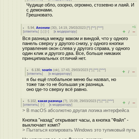
Чудище обло, озорно, огромно, стозевно и лаяй. И
с демонами.
Грешновато.
+1
5.94
,
Аноним
(
30
), 14:19, 29/03/2023 [
^
] [
^^
] [
^^^
]
+
–
[
ответить
]
[
↓
] [
↑
] [
к модератору
]
/
Вся разница между маком и виндой, что у одного
панель сверху у другого снизу, у одного кнопки
управления окон слева у другого справа, у одного
один клик и другого два. Все, больше никаких
принципиальных отличий нет.
6.130
,
soarin
(
ok
), 17:43, 29/03/2023 [
^
] [
^^
] [
^^^
]
+
–
/
[
ответить
]
[
к модератору
]
я бы ещё глобальное меню бы назвал, но
тоже так-то не большая уж разница.
оно где-то сверху всё равно.
5.102
,
какая разница
(
?
), 15:09, 29/03/2023 [
^
] [
^^
] [
^^^
]
+
–
/
[
ответить
]
[
↑
] [
к модератору
]
> В macOS абсолютно другая логика интерфейса
Кнопка "назад" открывает часы, а кнопка "Файл" -
выключает комп?
> Пытаться копировать Windows это тупиковый путь