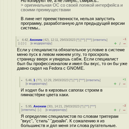
Но копируют ее, а не Линукс, смирись..
> оригинальная ОС со своей логикой интерфейса и
своими преимуществами
В лине нет преемственности, нельзя запустить
программу, разработанную для предыдущей версии
системы..
–1
4.42
,
Аноним
(
42
), 12:11, 29/03/2023 [
^
] [
^^
] [
^^^
] [
ответить
]
+
–
[
↓
] [
↑
] [
к модератору
]
/
Если у специалиста обязательное условие в системе
меню пуск в левом нижнем углу, то проскроль
страницу вверх и увидешь сабж. Если специалист
был бы профессионалом и имел бы вкус, то он бы уже
давно сидел на Fedora с GNOME.
+1
5.46
,
1
(
??
), 12:29, 29/03/2023 [
^
] [
^^
] [
^^^
] [
ответить
]
+
–
[
к модератору
]
/
И ходил бы в кирзовых сапогах строем в
гимнастёрке цвета хаки.
–2
5.95
,
Аноним
(
30
), 14:21, 29/03/2023 [
^
] [
^^
] [
^^^
]
+
–
[
ответить
]
[
↓
] [
к модератору
]
/
Я определяю специалистов по словам триггерам
"вкус", "стиль" "дизайн". К сожалению я из
большинств и дял меня эти слова ругательные.