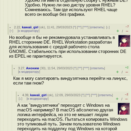
Удобно ли иметь отдельную сборку с нужным DE?
Удобно. Нужно ли оно дистру уровня RHEL?
Сомневаюсь. Там где используют RHEL чаще
всего он вообще без графики.
–7
2.22
,
kawaii_girl
(
ok
), 11:41, 29/03/2023 [
^
] [
^^
] [
^^^
] [
ответить
]
[
↓
]
+
–
[
↑
] [
к модератору
]
/
Но вообще я бы не рекомендовала устанавливать в
RHEL сторонние DE. RHEL Workstation разработан
для использования с средой рабочего стола
GNOME. Стабильность при использовании сторонних DE
из EPEL не гарантируется.
+2
3.27
,
Аноним
(
30
), 11:54, 29/03/2023 [
^
] [
^^
] [
^^^
] [
ответить
]
+
–
[
к модератору
]
/
Как я могу сагитировть виндузятника перейти на линукс,
если там гном?
–2
4.39
,
kawaii_girl
(
ok
), 12:09, 29/03/2023 [
^
] [
^^
] [
^^^
] [
ответить
]
+
–
[
↓
] [
к модератору
]
/
А как "виндузятники" переходят с Windows на
macOS например? В macOS абсолютно другая
логика интерфейса, но это не мешает людям
переходить на macOS. Пытаться копировать Windows
это тупиковый путь. Зачем пользователю Windows
переходить на подделку под Windows на которой