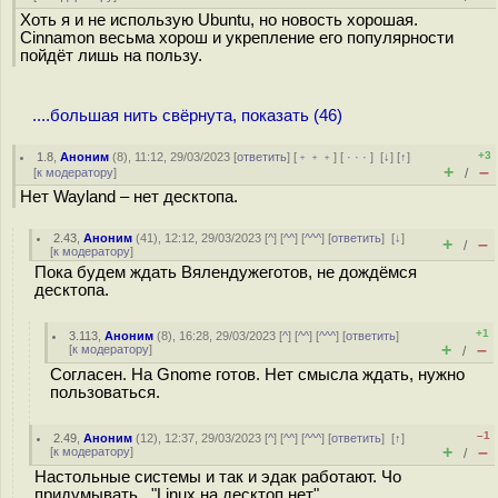
Хоть я и не использую Ubuntu, но новость хорошая.
Cinnamon весьма хорош и укрепление его популярности
пойдёт лишь на пользу.
....большая нить свёрнута, показать (46)
+3
1.8
,
Аноним
(
8
), 11:12, 29/03/2023 [
ответить
] [
﹢﹢﹢
] [
· · ·
]
[
↓
] [
↑
]
+
–
[
к модератору
]
/
Нет Wayland – нет десктопа.
2.43
,
Аноним
(
41
), 12:12, 29/03/2023 [
^
] [
^^
] [
^^^
] [
ответить
]
[
↓
]
+
–
/
[
к модератору
]
Пока будем ждать Вялендужеготов, не дождёмся
десктопа.
+1
3.113
,
Аноним
(
8
), 16:28, 29/03/2023 [
^
] [
^^
] [
^^^
] [
ответить
]
+
–
[
к модератору
]
/
Согласен. На Gnome готов. Нет смысла ждать, нужно
пользоваться.
–1
2.49
,
Аноним
(
12
), 12:37, 29/03/2023 [
^
] [
^^
] [
^^^
] [
ответить
]
[
↑
]
+
–
[
к модератору
]
/
Настольные системы и так и эдак работают. Чо
придумывать.. "Linux на десктоп нет"