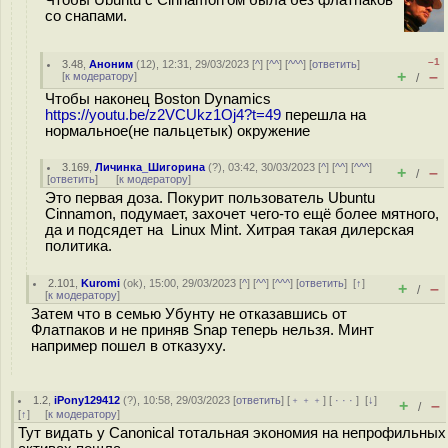
Чтобы Ubuntu с Cinnamon'ом была без флатпаков
со снапами.
–1
3.48
,
Аноним
(
12
), 12:31, 29/03/2023 [
^
] [
^^
] [
^^^
] [
ответить
]
+
–
[
к модератору
]
/
Чтобы наконец Boston Dynamics
https://youtu.be/z2VCUkz1Oj4?t=49
перешла на
нормальное(не пальцетык) окружение
3.169
,
Личинка_Шигорина
(
?
), 03:42, 30/03/2023 [
^
] [
^^
] [
^^^
]
+
–
/
[
ответить
]
[
к модератору
]
Это первая доза. Покурит пользователь Ubuntu
Cinnamon, подумает, захочет чего-то ещё более мятного,
да и подсядет на Linux Mint. Хитрая такая дилерская
политика.
2.101
,
Kuromi
(
ok
), 15:00, 29/03/2023 [
^
] [
^^
] [
^^^
] [
ответить
]
[
↑
]
+
–
/
[
к модератору
]
Затем что в семью Убунту не отказавшись от
Флатпаков и не приняв Snap теперь нельзя. Минт
например пошел в отказуху.
1.2
,
iPony129412
(
?
), 10:58, 29/03/2023 [
ответить
] [
﹢﹢﹢
] [
· · ·
]
[
↓
]
+
–
/
[
↑
] [
к модератору
]
Тут видать у Canonical тотальная экономия на непрофильных