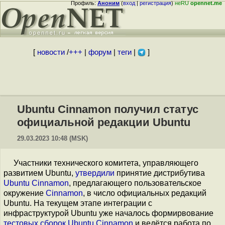
Профиль:
Аноним
(
вход
|
регистрация
)
неRU
opennet.me
[
новости
/
+++
|
форум
|
теги
|
]
Ubuntu Cinnamon получил статус
официальной редакции Ubuntu
29.03.2023 10:48 (MSK)
Участники технического комитета, управляющего
развитием Ubuntu,
утвердили
принятие дистрибутива
Ubuntu Cinnamon
, предлагающего пользовательское
окружение
Cinnamon
, в число официальных редакций
Ubuntu. На текущем этапе интеграции с
инфраструктурой Ubuntu уже началось формирвование
тестовых сборок Ubuntu Cinnamon
и ведётся работа по