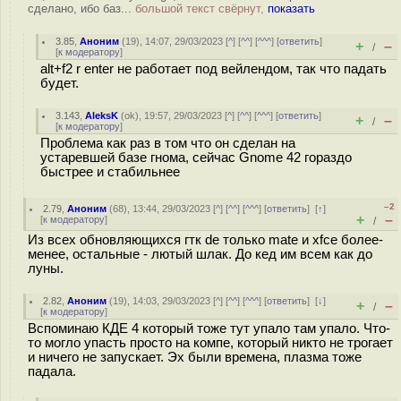
сделано, ибо баз...
большой текст свёрнут,
показать
3.85
,
Аноним
(
19
), 14:07, 29/03/2023 [
^
] [
^^
] [
^^^
] [
ответить
]
+
–
/
[
к модератору
]
alt+f2 r enter не работает под вейлендом, так что падать
будет.
3.143
,
AleksK
(
ok
), 19:57, 29/03/2023 [
^
] [
^^
] [
^^^
] [
ответить
]
+
–
/
[
к модератору
]
Проблема как раз в том что он сделан на
устаревшей базе гнома, сейчас Gnome 42 гораздо
быстрее и стабильнее
–2
2.79
,
Аноним
(
68
), 13:44, 29/03/2023 [
^
] [
^^
] [
^^^
] [
ответить
]
[
↑
]
+
–
[
к модератору
]
/
Из всех обновляющихся гтк de только mate и xfce более-
менее, остальные - лютый шлак. До кед им всем как до
луны.
2.82
,
Аноним
(
19
), 14:03, 29/03/2023 [
^
] [
^^
] [
^^^
] [
ответить
]
[
↓
]
+
–
/
[
к модератору
]
Вспоминаю КДЕ 4 который тоже тут упало там упало. Что-
то могло упасть просто на компе, который никто не трогает
и ничего не запускает. Эх были времена, плазма тоже
падала.