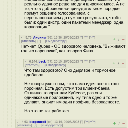
реально удачное решение для широких масс. А не
то, что в добровольно-принудительном порядке
примут решение голосованием, с
переголосованием до нужного результата, чтобы
были: один дистр, один пакетный менеджер, одна
корпорация."
5.76
,
Аноним
(
76
), 13:36, 29/03/2023 [
^
] [
^^
] [
^^^
]
+
–
/
[
ответить
]
[
↑
] [
к модератору
]
Нет-нет, Qubes - ОС здорового человека. "Выживают
только пароноики", как говорил Финч
6.144
,
beck
(
??
), 20:10, 29/03/2023 [
^
] [
^^
] [
^^^
]
+
–
/
[
ответить
]
[
к модератору
]
Что там здорового? Оно дырявое и тормозное
вдобавок.
Не говоря уже о том, что сама идея всего этого
порочная. Есть допустим три клиент-банка.
Отлично, говорит нам Кубесос, раз они
одинаковые приложения, ну типа одно и то же
делают, значит им один профиль безопасносте.
Но это не так работает.
4.63
,
bergentroll
(
ok
), 13:16, 29/03/2023 [
^
] [
^^
] [
^^^
]
+
–
/
[
ответить
]
[
↑
] [
к модератору
]