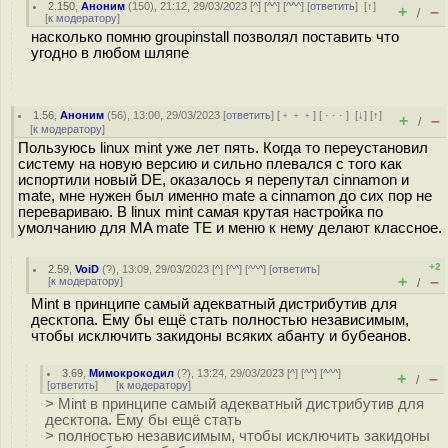
2.150
,
Аноним
(
150
), 21:12, 29/03/2023 [
^
] [
^^
] [
^^^
] [
ответить
]
[
↑
]
+
–
/
[
к модератору
]
насколько помню groupinstall позволял поставить что
угодно в любом шляпе
1.56
,
Аноним
(
56
), 13:00, 29/03/2023 [
ответить
] [
﹢﹢﹢
] [
· · ·
]
[
↓
] [
↑
]
+
–
/
[
к модератору
]
Пользуюсь linux mint уже лет пять. Когда то переустановил
систему на новую версию и сильно плевался с того как
испортили новый DE, оказалось я перепутал сinnamon и
mate, мне нужен был именно mate а сinnamon до сих пор не
перевариваю. В linux mint самая крутая настройка по
умолчанию для MA mate TE и меню к нему делают классное.
+2
2.59
,
VoiD
(
?
), 13:09, 29/03/2023 [
^
] [
^^
] [
^^^
] [
ответить
]
+
–
[
к модератору
]
/
Mint в принципе самый адекватный дистрибутив для
десктопа. Ему бы ещё стать полностью независимым,
чтобы исключить закидоны всяких абанту и бубеанов.
3.69
,
Мимокрокодил
(
?
), 13:24, 29/03/2023 [
^
] [
^^
] [
^^^
]
+
–
/
[
ответить
]
[
к модератору
]
> Mint в принципе самый адекватный дистрибутив для
десктопа. Ему бы ещё стать
> полностью независимым, чтобы исключить закидоны