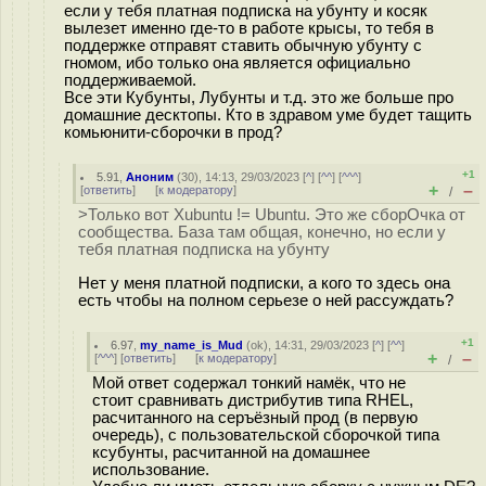
если у тебя платная подписка на убунту и косяк
вылезет именно где-то в работе крысы, то тебя в
поддержке отправят ставить обычную убунту с
гномом, ибо только она является официально
поддерживаемой.
Все эти Кубунты, Лубунты и т.д. это же больше про
домашние десктопы. Кто в здравом уме будет тащить
комьюнити-сборочки в прод?
+1
5.91
,
Аноним
(
30
), 14:13, 29/03/2023 [
^
] [
^^
] [
^^^
]
+
–
[
ответить
]
[
к модератору
]
/
>Только вот Xubuntu != Ubuntu. Это же сборОчка от
сообщества. База там общая, конечно, но если у
тебя платная подписка на убунту
Нет у меня платной подписки, а кого то здесь она
есть чтобы на полном серьезе о ней рассуждать?
+1
6.97
,
my_name_is_Mud
(
ok
), 14:31, 29/03/2023 [
^
] [
^^
]
+
–
[
^^^
] [
ответить
]
[
к модератору
]
/
Мой ответ содержал тонкий намёк, что не
стоит сравнивать дистрибутив типа RHEL,
расчитанного на серъёзный прод (в первую
очередь), с пользовательской сборочкой типа
ксубунты, расчитанной на домашнее
использование.