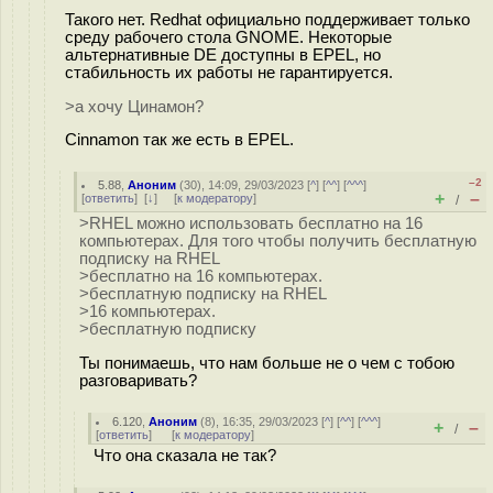
Такого нет. Redhat официально поддерживает только
среду рабочего стола GNOME. Некоторые
альтернативные DE доступны в EPEL, но
стабильность их работы не гарантируется.
>а хочу Цинамон?
Cinnamon так же есть в EPEL.
–2
5.88
,
Аноним
(
30
), 14:09, 29/03/2023 [
^
] [
^^
] [
^^^
]
+
–
[
ответить
]
[
↓
] [
к модератору
]
/
>RHEL можно использовать бесплатно на 16
компьютерах. Для того чтобы получить бесплатную
подписку на RHEL
>бесплатно на 16 компьютерах.
>бесплатную подписку на RHEL
>16 компьютерах.
>бесплатную подписку
Ты понимаешь, что нам больше не о чем с тобою
разговаривать?
6.120
,
Аноним
(
8
), 16:35, 29/03/2023 [
^
] [
^^
] [
^^^
]
+
–
/
[
ответить
]
[
к модератору
]
Что она сказала не так?