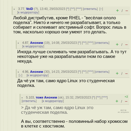
3.77
,
VoiD
(
?
), 13:40, 29/03/2023 [
^
] [
^^
] [
^^^
] [
ответить
]
[
↑
]
+
–
/
[
к модератору
]
Любой дистрибутив, кроме RHEL - "весёлая ололо
поделка". Никто и ничего не разрабатывает, а только
собирает и склеивает апстримный софт. Вопрос лишь в
том, насколько хорошо они умеют это делать.
4.87
,
Аноним
(
19
), 14:08, 29/03/2023 [
^
] [
^^
] [
^^^
] [
ответить
]
+
–
/
[
к модератору
]
Иногда лучше склеивать чем разрабатывать. А то тут
некоторые уже на разрабатывали гном по самое
некуда.
4.96
,
Аноним
(
30
), 14:23, 29/03/2023 [
^
] [
^^
] [
^^^
] [
ответить
]
+
–
/
[
↓
] [
к модератору
]
Да чё уж там, само ядро Linux это студенческая
поделка.
+2
5.103
,
тоже Аноним
(
ok
), 15:32, 29/03/2023 [
^
] [
^^
] [
^^^
]
+
–
[
ответить
]
[
к модератору
]
/
> Да чё уж там, само ядро Linux это
студенческая поделка.
А вы, соответственно - половинный набор хромосом
в клетке с хвостиком.