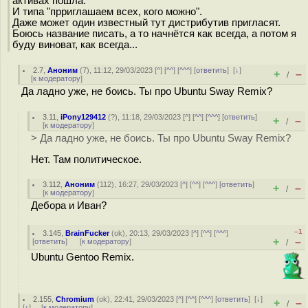
активах пошла.
И типа "прриглашаем всех, кого можно".
Даже может один известный тут дистрибутив пригласят.
Боюсь название писать, а то начнётся как всегда, а потом я
буду виноват, как всегда...
2.7
,
Аноним
(
7
), 11:12, 29/03/2023 [
^
] [
^^
] [
^^^
] [
ответить
]
[
↓
]
+
–
/
[
к модератору
]
Да ладно уже, не боись. Ты про Ubuntu Sway Remix?
3.11
,
iPony129412
(
?
), 11:18, 29/03/2023 [
^
] [
^^
] [
^^^
] [
ответить
]
+
–
/
[
к модератору
]
> Да ладно уже, не боись. Ты про Ubuntu Sway Remix?
Нет. Там политическое.
3.112
,
Аноним
(
112
), 16:27, 29/03/2023 [
^
] [
^^
] [
^^^
] [
ответить
]
+
–
/
[
к модератору
]
Дебора и Иван?
–1
3.145
,
BrainFucker
(
ok
), 20:13, 29/03/2023 [
^
] [
^^
] [
^^^
]
+
–
[
ответить
]
[
к модератору
]
/
Ubuntu Gеntоо Remix.
2.155
,
Chromium
(
ok
), 22:41, 29/03/2023 [
^
] [
^^
] [
^^^
] [
ответить
]
[
↓
]
+
–
/
[
↑
] [
к модератору
]