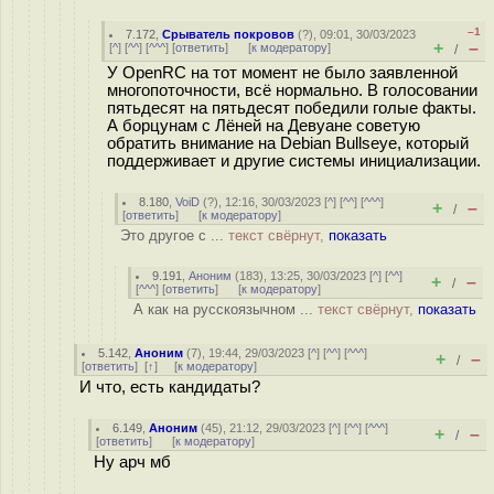
–1
7.172
,
Срыватель покровов
(
?
), 09:01, 30/03/2023
+
–
[
^
] [
^^
] [
^^^
] [
ответить
]
[
к модератору
]
/
У OpenRC на тот момент не было заявленной
многопоточности, всё нормально. В голосовании
пятьдесят на пятьдесят победили голые факты.
А борцунам с Лёней на Девуане советую
обратить внимание на Debian Bullseye, который
поддерживает и другие системы инициализации.
8.180
,
VoiD
(
?
), 12:16, 30/03/2023 [
^
] [
^^
] [
^^^
]
+
–
/
[
ответить
]
[
к модератору
]
Это другое с ...
текст свёрнут,
показать
9.191
,
Аноним
(
183
), 13:25, 30/03/2023 [
^
] [
^^
]
+
–
/
[
^^^
] [
ответить
]
[
к модератору
]
А как на русскоязычном ...
текст свёрнут,
показать
5.142
,
Аноним
(
7
), 19:44, 29/03/2023 [
^
] [
^^
] [
^^^
]
+
–
/
[
ответить
]
[
↑
] [
к модератору
]
И что, есть кандидаты?
6.149
,
Аноним
(
45
), 21:12, 29/03/2023 [
^
] [
^^
] [
^^^
]
+
–
/
[
ответить
]
[
к модератору
]
Ну арч мб