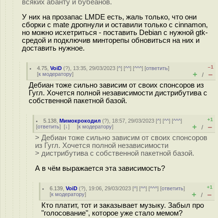
всяких абанту и бубеанов.
У них на прозапас LMDE есть, жаль только, что они
сборки с mate дропнули и оставили только с cinnamon,
но можно исхетриться - поставить Debian с нужной gtk-
средой и подключив минторепы обновиться на них и
доставить нужное.
–1
4.75
,
VoiD
(
?
), 13:35, 29/03/2023 [
^
] [
^^
] [
^^^
] [
ответить
]
+
–
[
к модератору
]
/
Дебиан тоже сильно зависим от своих спонсоров из
Гугл. Хочется полной независимости дистрибутива с
собственной пакетной базой.
+1
5.138
,
Мимокрокодил
(
?
), 18:57, 29/03/2023 [
^
] [
^^
] [
^^^
]
+
–
[
ответить
]
[
↓
] [
к модератору
]
/
> Дебиан тоже сильно зависим от своих спонсоров
из Гугл. Хочется полной независимости
> дистрибутива с собственной пакетной базой.
А в чём выражается эта зависимость?
+1
6.139
,
VoiD
(
?
), 19:06, 29/03/2023 [
^
] [
^^
] [
^^^
] [
ответить
]
+
–
[
к модератору
]
/
Кто платит, тот и заказывает музыку. Забыл про
"голосование", которое уже стало мемом?