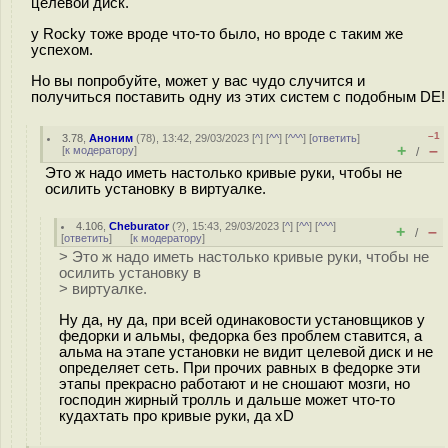
целевой диск.
у Rocky тоже вроде что-то было, но вроде с таким же
успехом.
Но вы попробуйте, может у вас чудо случится и
получиться поставить одну из этих систем с подобным DE!
–1
3.78
,
Аноним
(
78
), 13:42, 29/03/2023 [
^
] [
^^
] [
^^^
] [
ответить
]
+
–
[
к модератору
]
/
Это ж надо иметь настолько кpивые руки, чтобы не
осилить установку в виртуалке.
4.106
,
Cheburator
(
?
), 15:43, 29/03/2023 [
^
] [
^^
] [
^^^
]
+
–
/
[
ответить
]
[
к модератору
]
> Это ж надо иметь настолько кpивые руки, чтобы не
осилить установку в
> виртуалке.
Ну да, ну да, при всей одинаковости установщиков у
федорки и альмы, федорка без проблем ставится, а
альма на этапе установки не видит целевой диск и не
определяет сеть. При прочих равных в федорке эти
этапы прекрасно работают и не сношают мозги, но
господин жирный тролль и дальше может что-то
кудахтать про кривые руки, да xD