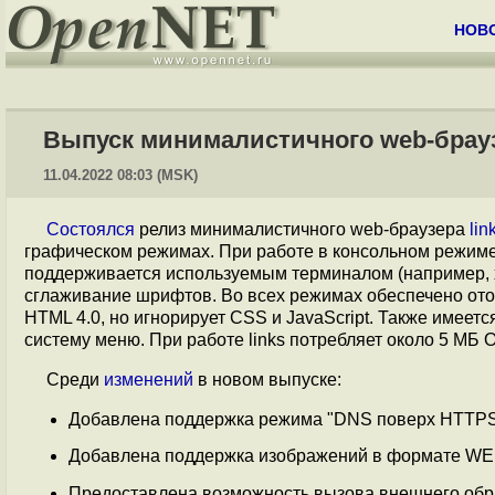
НОВ
Выпуск минималистичного web-браузе
11.04.2022 08:03 (MSK)
Состоялся
релиз минималистичного web-браузера
lin
графическом режимах. При работе в консольном режиме
поддерживается используемым терминалом (например, 
сглаживание шрифтов. Во всех режимах обеспечено от
HTML 4.0, но игнорирует CSS и JavaScript. Также имеет
систему меню. При работе links потребляет около 5 МБ 
Среди
изменений
в новом выпуске:
Добавлена поддержка режима "DNS поверх HTTPS"
Добавлена поддержка изображений в формате WE
Предоставлена возможность вызова внешнего обраб