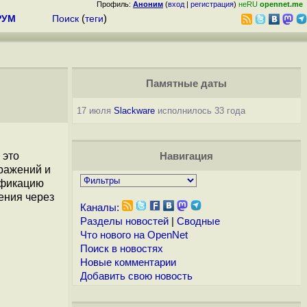
Профиль:
Аноним
(
вход
|
регистрация
)
неRU
opennet.me
РУМ
Поиск
(
теги
)
Памятные даты
17 июля
Slackware
исполнилось 33 года
 это
Навигация
ражений и
ификацию
ения через
Каналы:
Разделы новостей
|
Сводные
Что нового на OpenNet
Поиск в новостях
Новые комментарии
Добавить свою новость