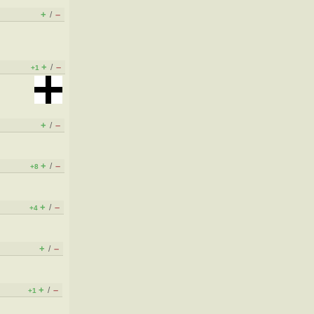
+
–
/
+
–
/
+1
+
–
/
+
–
/
+8
+
–
/
+4
+
–
/
+
–
/
+1