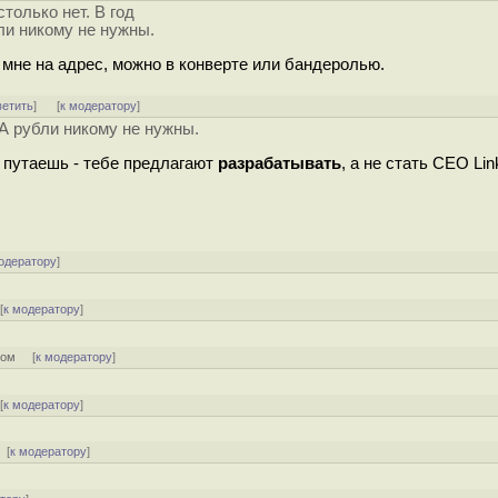
только нет. В год
ли никому не нужны.
мне на адрес, можно в конверте или бандеролью.
ветить
]
[
к модератору
]
 А рубли никому не нужны.
о путаешь - тебе предлагают
разрабатывать
, а не стать CEO Lin
одератору
]
[
к модератору
]
ром
[
к модератору
]
[
к модератору
]
[
к модератору
]