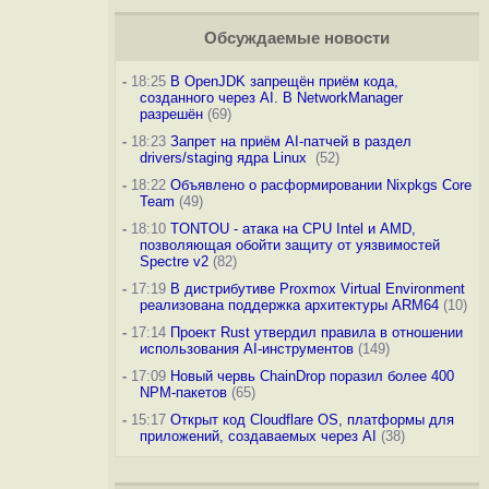
Обсуждаемые новости
-
18:25
В OpenJDK запрещён приём кода,
созданного через AI. В NetworkManager
разрешён
(69)
-
18:23
Запрет на приём AI-патчей в раздел
drivers/staging ядра Linux
(52)
-
18:22
Объявлено о расформировании Nixpkgs Core
Team
(49)
-
18:10
TONTOU - атака на CPU Intel и AMD,
позволяющая обойти защиту от уязвимостей
Spectre v2
(82)
-
17:19
В дистрибутиве Proxmox Virtual Environment
реализована поддержка архитектуры ARM64
(10)
-
17:14
Проект Rust утвердил правила в отношении
использования AI-инструментов
(149)
-
17:09
Новый червь ChainDrop поразил более 400
NPM-пакетов
(65)
-
15:17
Открыт код Cloudflare OS, платформы для
приложений, создаваемых через AI
(38)