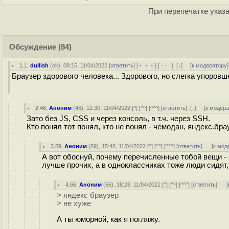
При перепечатке указа
Обсуждение
(84)
1.1
,
dullish
(
ok
), 08:15, 11/04/2022 [
ответить
] [
﹢﹢﹢
] [
· · ·
]
[
↓
] [
к модератору
]
Браузер здорового человека... Здорового, но слегка упоровш
2.46
,
Аноним
(
46
), 12:30, 11/04/2022 [
^
] [
^^
] [
^^^
] [
ответить
]
[
↓
] [
к модер
Зато без JS, CSS и через консоль, в т.ч. через SSH.
Кто понял тот понял, кто не понял - чемодан, яндекс.бра
3.59
,
Аноним
(
59
), 15:48, 11/04/2022 [
^
] [
^^
] [
^^^
] [
ответить
]
[
к мод
А вот обоснуй, почему перечисленные тобой вещи - 
лучше прочих, а в одноклассниках тоже люди сидят,
4.66
,
Аноним
(
66
), 18:28, 11/04/2022 [
^
] [
^^
] [
^^^
] [
ответить
]
[
> яндекс браузер
> не хуже
А ты юморной, как я погляжу.