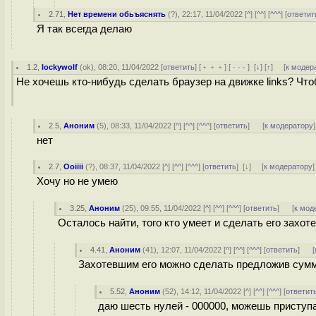
2.71
,
Нет времени обьъяснять
(
?
), 22:17, 11/04/2022 [
^
] [
^^
] [
^^^
] [
ответит
Я так всегда делаю
1.2
,
lockywolf
(
ok
), 08:20, 11/04/2022 [
ответить
] [
﹢﹢﹢
] [
· · ·
]
[
↓
] [
↑
] [
к модер
Не хочешь кто-нибудь сделать браузер на движке links? Что
2.5
,
Аноним
(
5
), 08:33, 11/04/2022 [
^
] [
^^
] [
^^^
] [
ответить
]
[
к модератору
]
нет
2.7
,
Ooiiii
(
?
), 08:37, 11/04/2022 [
^
] [
^^
] [
^^^
] [
ответить
]
[
↓
] [
к модератору
]
Хочу но не умею
3.25
,
Аноним
(
25
), 09:55, 11/04/2022 [
^
] [
^^
] [
^^^
] [
ответить
]
[
к мод
Осталось найти, того кто умеет и сделать его захот
4.41
,
Аноним
(
41
), 12:07, 11/04/2022 [
^
] [
^^
] [
^^^
] [
ответить
]
[
Захотевшим его можно сделать предложив сумму
5.52
,
Аноним
(
52
), 14:12, 11/04/2022 [
^
] [
^^
] [
^^^
] [
ответит
даю шесть нулей - 000000, можешь приступ