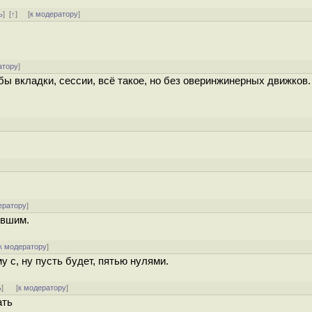
ь
]
[
↑
] [
к модератору
]
атору
]
бы вкладки, сессии, всё такое, но без оверинжинерных движков.
ератору
]
евшим.
к модератору
]
 с, ну пусть будет, пятью нулями.
ь
]
[
к модератору
]
ать