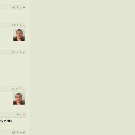
+
–
/
+1
+
–
/
+1
+
–
/
+1
+
–
/
+1
+
–
/
 нужны.
+
–
/
+6