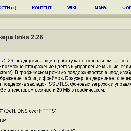
ОСТИ
(
+
)
КОНТЕНТ
WIKI
MAN'ы
ФО
ра links 2.26
ks 2.26
, поддерживающего работу как в консольном, так и в
 возможно отображение цветов и управление мышью, если
xterm). В графическом режиме поддерживается вывод изоб
ображение таблиц и фреймов. Браузер поддерживает спец
ся поддержка закладок, SSL/TLS, фоновых загрузок и управл
ОЗУ в текстовом режиме и 20 МБ в графическом.
 (DoH, DNS over HTTPS).
BP.
отчика для протокола "gopher://".