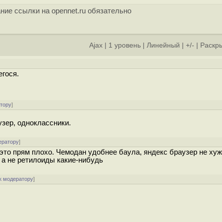
ние ссылки на opennet.ru обязательно
Ajax
|
1 уровень
|
Линейный
|
+/-
|
Раскры
егося.
атору
]
узер, одноклассники.
ератору
]
это прям плохо. Чемодан удобнее баула, яндекс браузер не хуж
 а не ретилоиды какие-нибудь
к модератору
]