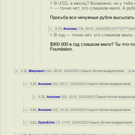
> В USD, в месяц? Возможно, но у тебя с
> — точно нет, это слишком мало. А руб
Просьба все ненужные рубли высылать 
6.73
,
Аноним
(
73
), 00:51, 12/04/2022 [
^
] [
^^
] [
^^^
] [
от
> В год — точно нет, это слишком мало.
$900 000 в год слишком мало? Ты что-т
Foundation.
2.11
,
Жироватт
(
ok
), 08:50, 11/04/2022
Скрыто ботом-модератором
[
к м
3.20
,
Аноним
(
20
), 09:17, 11/04/2022
Скрыто ботом-модератором
4.31
,
Аноним
(
31
), 10:31, 11/04/2022
Скрыто ботом-модерато
3.54
,
Аноним
(
52
), 14:16, 11/04/2022
Скрыто ботом-модератором
3.61
,
OpenEcho
(
?
), 17:07, 11/04/2022
Скрыто ботом-модератором