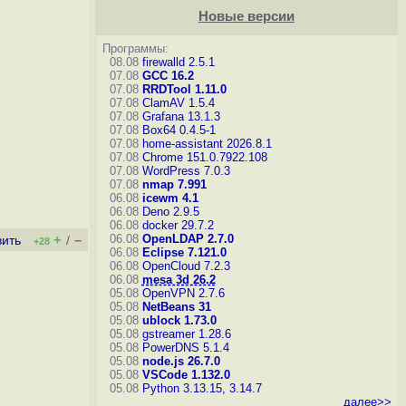
Новые версии
Программы:
08.08
firewalld 2.5.1
07.08
GCC 16.2
07.08
RRDTool 1.11.0
07.08
ClamAV 1.5.4
07.08
Grafana 13.1.3
07.08
Box64 0.4.5-1
07.08
home-assistant 2026.8.1
07.08
Chrome 151.0.7922.108
07.08
WordPress 7.0.3
07.08
nmap 7.991
06.08
icewm 4.1
06.08
Deno 2.9.5
06.08
docker 29.7.2
+
–
06.08
OpenLDAP 2.7.0
вить
/
+28
06.08
Eclipse 7.121.0
06.08
OpenCloud 7.2.3
06.08
mesa 3d 26.2
05.08
OpenVPN 2.7.6
05.08
NetBeans 31
05.08
ublock 1.73.0
05.08
gstreamer 1.28.6
05.08
PowerDNS 5.1.4
05.08
node.js 26.7.0
05.08
VSCode 1.132.0
05.08
Python 3.13.15, 3.14.7
далее>>