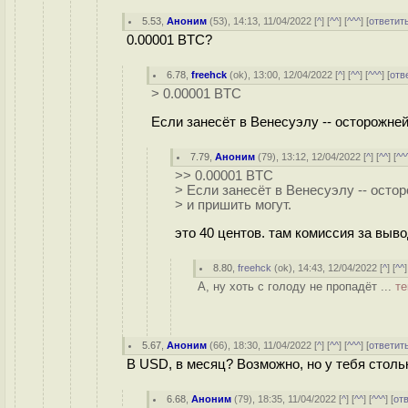
5.53
,
Аноним
(
53
), 14:13, 11/04/2022 [
^
] [
^^
] [
^^^
] [
ответит
0.00001 BTC?
6.78
,
freehck
(
ok
), 13:00, 12/04/2022 [
^
] [
^^
] [
^^^
] [
отв
> 0.00001 BTC
Если занесёт в Венесуэлу -- осторожней 
7.79
,
Аноним
(
79
), 13:12, 12/04/2022 [
^
] [
^^
] [
^^
>> 0.00001 BTC
> Если занесёт в Венесуэлу -- остор
> и пришить могут.
это 40 центов. там комиссия за выв
8.80
,
freehck
(
ok
), 14:43, 12/04/2022 [
^
] [
^^
]
А, ну хоть с голоду не пропадёт ...
те
5.67
,
Аноним
(
66
), 18:30, 11/04/2022 [
^
] [
^^
] [
^^^
] [
ответит
В USD, в месяц? Возможно, но у тебя стольк
6.68
,
Аноним
(
79
), 18:35, 11/04/2022 [
^
] [
^^
] [
^^^
] [
от