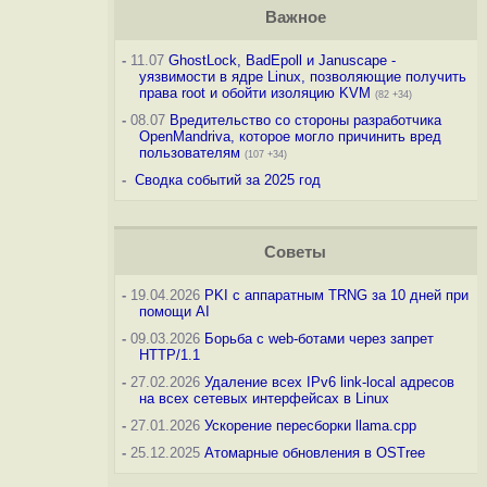
Важное
-
11.07
GhostLock, BadEpoll и Januscape -
уязвимости в ядре Linux, позволяющие получить
права root и обойти изоляцию KVM
(82 +34)
-
08.07
Вредительство со стороны разработчика
OpenMandriva, которое могло причинить вред
пользователям
(107 +34)
-
Сводка событий за 2025 год
Советы
-
19.04.2026
PKI с аппаратным TRNG за 10 дней при
помощи AI
-
09.03.2026
Борьба с web-ботами через запрет
HTTP/1.1
-
27.02.2026
Удаление всех IPv6 link-local адресов
на всех сетевых интерфейсах в Linux
-
27.01.2026
Ускорение пересборки llama.cpp
-
25.12.2025
Атомарные обновления в OSTree