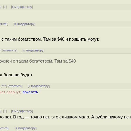
ь
]
[
↓
] [
к модератору
]
етить
]
[
к модератору
]
с таким богатством. Там за $40 и пришить могут.
^
] [
ответить
]
[
к модератору
]
ожней с таким богатством. Там за $40
од больше будет
 [
^^^
] [
ответить
]
[
к модератору
]
кст свёрнут,
показать
ь
]
[
↑
] [
к модератору
]
о нет. В год — точно нет, это слишком мало. А рубли никому не
ветить
]
[
к модератору
]