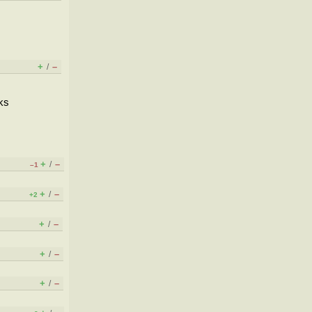
+
–
/
ks
+
–
/
–1
+
–
/
+2
+
–
/
+
–
/
+
–
/