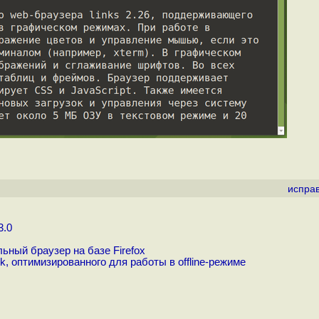
испра
3.0
ьный браузер на базе Firefox
, оптимизированного для работы в offline-режиме