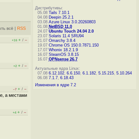
Дистрибутивы:
05.08
Tails 7.10.1
04.08
Deepin 25.2.1
03.08
Azure Linux 3.0.20260803
01.08
NetBSD 11.0
ть всё
|
RSS
24.07
Ubuntu Touch 24.04 2.0
23.07
Solaris 11.4 SRU94
+
–
/
21.07
Omarchy 3.8.4
+16
19.07
Chrome OS 150.0.7871.150
17.07
Whonix 18.2.1.9
16.07
SteamOS 3.8.15
16.07
OPNsense 26.7
+
–
/
+2
Актуальные ядра Linux:
07.08
6.12.102
,
6.6.150
,
6.1.182
,
5.15.215
,
5.10.264
06.08
7.1.7
,
6.18.43
Изменения в ядре 7.2
+
–
/
–7
е, а местами
+
–
/
+4