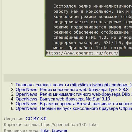
Главная ссылка к новости (
http://links.twibright.com/dow...
)
OpenNews: Релиз консольного web-браузера Lynx 2.8.8
OpenNews: Релиз минималистичного web-браузера Dillo 
OpenNews: Выпуск web-браузера NetSurf 3.10
OpenNews: В рамках проекта Browsh развивается консол
OpenNews: Первый выпуск консольного браузера Offpunk
Лицензия:
CC BY 3.0
Короткая ссылка: https://opennet.ru/57001-links
Ключевые слова:
links
,
browser