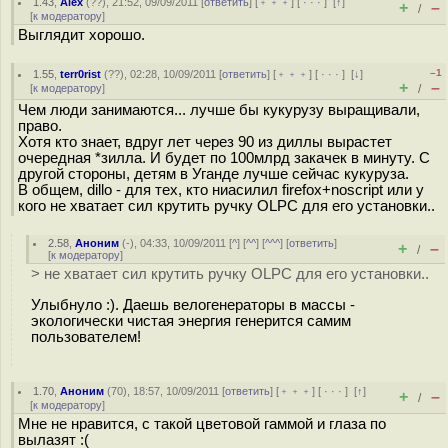
1.43
,
Alex
(
??
), 21:52, 09/09/2011 [
ответить
] [
﹢﹢﹢
] [
· · ·
]
[
↑
]
+
–
/
[
к модератору
]
Выглядит хорошо.
–1
1.55
,
terr0rist
(
??
), 02:28, 10/09/2011 [
ответить
] [
﹢﹢﹢
] [
· · ·
]
[
↓
]
+
–
[
к модератору
]
/
Чем люди занимаются... лучше бы кукурузу выращивали,
право.
Хотя кто знает, вдруг лет через 90 из диллы вырастет
очередная *зилла. И будет по 100млрд закачек в минуту. С
другой стороны, детям в Уганде лучше сейчас кукуруза.
В общем, dillo - для тех, кто ниасилил firefox+noscript или у
кого не хватает сил крутить ручку OLPC для его установки..
2.58
,
Аноним
(
-
), 04:33, 10/09/2011 [
^
] [
^^
] [
^^^
] [
ответить
]
+
–
/
[
к модератору
]
> не хватает сил крутить ручку OLPC для его установки..
Улыбнуло :). Даешь велогенераторы в массы -
экологически чистая энергия генерится самим
пользователем!
1.70
,
Аноним
(
70
), 18:57, 10/09/2011 [
ответить
] [
﹢﹢﹢
] [
· · ·
]
[
↑
]
+
–
/
[
к модератору
]
Мне не нравится, с такой цветовой гаммой и глаза по
вылазят :(