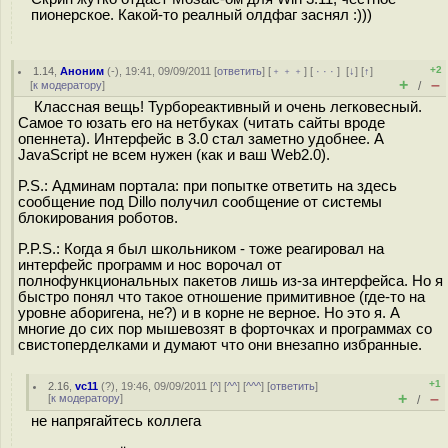
пионерское. Какой-то реалный олдфаг заснял :)))
+2
1.14
,
Аноним
(
-
), 19:41, 09/09/2011 [
ответить
] [
﹢﹢﹢
] [
· · ·
]
[
↓
] [
↑
]
+
–
[
к модератору
]
/
Классная вещь! Турбореактивный и очень легковесный.
Самое то юзать его на нетбуках (читать сайты вроде
опеннета). Интерфейс в 3.0 стал заметно удобнее. А
JavaScript не всем нужен (как и ваш Web2.0).
P.S.: Админам портала: при попытке ответить на здесь
сообщение под Dillo получил сообщение от системы
блокирования роботов.
P.P.S.: Когда я был школьником - тоже реагировал на
интерфейс программ и нос ворочал от
полнофункциональных пакетов лишь из-за интерфейса. Но я
быстро понял что такое отношение примитивное (где-то на
уровне аборигена, не?) и в корне не верное. Но это я. А
многие до сих пор мышевозят в форточках и программах со
свистоперделками и думают что они внезапно избранные.
+1
2.16
,
vc11
(
?
), 19:46, 09/09/2011 [
^
] [
^^
] [
^^^
] [
ответить
]
+
–
[
к модератору
]
/
не напрягайтесь коллега