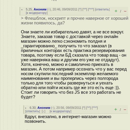
5.25
,
Аноним
(
-
), 20:46, 09/09/2011 [
^
] [
^^
] [
^^^
] [
ответить
]
+
–
/
[
к модератору
]
> Флешблок, носкрипт и прочее наверное от хорошей
жизни появилось, да?
Они знаете ли избирательно давят, а не все вокруг.
Знаете, заказав товар с доставкой через онлайн
магазин можно легко сэкономить полдня и
_гарантированно_ получить то что заказал (в
приличных конторах есть практика резервирования
товара, поэтому если БД сказала что товар ващ - он
уже наверняка ваш и другим его уже не отдадут).
Хотя, конечно, можно и самолично приехать в
магазин. А потом например осознать что у вас перед
носом скупили последний экземпляр желаемого
наименования и вы проперлись через полгорода
только для того чтобы развернуться и уехать
обратно или пойти искать где же это есть еще :)).
Стоит ли говорить что без JS все это работать не
будет?
6.30
,
Аноним
(
-
), 20:56, 09/09/2011 [
^
] [
^^
] [
^^^
]
+
–
/
[
ответить
]
[
↓
] [
к модератору
]
Вдруг, внезапно, в интернет-магазин можно
позвонить.