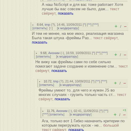
А наш NoScript и для вас тоже работает Хотя
лучше бы вас совсем не было, даж...
текст
свёрнут,
показать
8.64
,
tmp
(
?
), 14:46, 10/09/2011 [
^
] [
^^
] [
^^^
]
+
–
/
[
ответить
]
[
↑
] [
к модератору
]
И тем не менее, на мое имхо, реализация магазина
Была такая штука -фреймы Раз...
текст свёрнут,
показать
9.68
,
Аноним
(
-
), 16:59, 10/09/2011 [
^
] [
^^
] [
^^^
]
+
–
/
[
ответить
]
[
к модератору
]
Не вижу как фреймы сами по себе сильно
помогают задаче создание и изменение спи...
текст
свёрнут,
показать
10.72
,
tmp
(
?
), 21:44, 10/09/2011 [
^
] [
^^
] [
^^^
]
+
–
/
[
ответить
]
[
к модератору
]
Фреймы умеют то, для чего и нужен JS во
многих случаях - грузить только часть ст...
текст
свёрнут,
показать
+1
11.76
,
Аноним
(
-
), 02:41, 11/09/2011 [
^
] [
^^
]
+
–
[
^^^
] [
ответить
]
[
к модератору
]
/
Ага, только вот 1 Гибко назначить критерии по
которым перегружать кусок - не...
большой
текст свёрнут,
показать