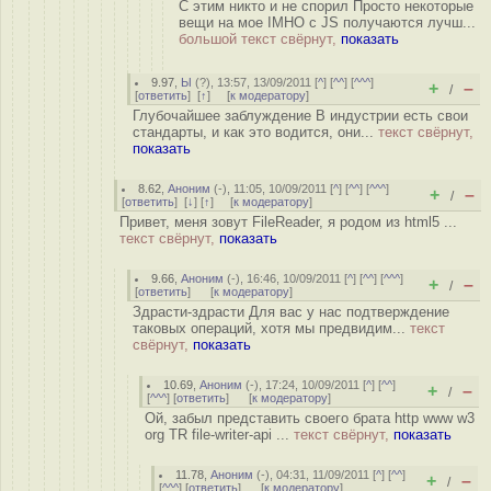
С этим никто и не спорил Просто некоторые
вещи на мое IMHO с JS получаются лучш...
большой текст свёрнут,
показать
9.97
,
Ы
(
?
), 13:57, 13/09/2011 [
^
] [
^^
] [
^^^
]
+
–
/
[
ответить
]
[
↑
] [
к модератору
]
Глубочайшее заблуждение В индустрии есть свои
стандарты, и как это водится, они...
текст свёрнут,
показать
8.62
,
Аноним
(
-
), 11:05, 10/09/2011 [
^
] [
^^
] [
^^^
]
+
–
/
[
ответить
]
[
↓
] [
↑
] [
к модератору
]
Привет, меня зовут FileReader, я родом из html5 ...
текст свёрнут,
показать
9.66
,
Аноним
(
-
), 16:46, 10/09/2011 [
^
] [
^^
] [
^^^
]
+
–
/
[
ответить
]
[
к модератору
]
Здрасти-здрасти Для вас у нас подтверждение
таковых операций, хотя мы предвидим...
текст
свёрнут,
показать
10.69
,
Аноним
(
-
), 17:24, 10/09/2011 [
^
] [
^^
]
+
–
/
[
^^^
] [
ответить
]
[
к модератору
]
Ой, забыл представить своего брата http www w3
org TR file-writer-api ...
текст свёрнут,
показать
11.78
,
Аноним
(
-
), 04:31, 11/09/2011 [
^
] [
^^
]
+
–
/
[
^^^
] [
ответить
]
[
к модератору
]