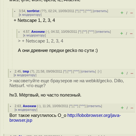
3.54
,
terr0rist
(
??
), 02:24, 10/09/2011 [
^
] [
^^
] [
^^^
] [
ответить
]
+
–
/
[
к модератору
]
+ Netscape 1, 2, 3, 4
4.57
,
Аноним
(
-
), 04:32, 10/09/2011 [
^
] [
^^
] [
^^^
] [
ответить
]
+
–
/
[
к модератору
]
> + Netscape 1, 2, 3, 4
А они древние предки gecko по сути :)
2.45
,
tmp
(
?
), 21:58, 09/09/2011 [
^
] [
^^
] [
^^^
] [
ответить
]
[
↑
]
+
–
/
[
к модератору
]
> насоветуйте еще браузеров не на webkit/gecko. Dillo,
Netsurf. что еще?
hv3. Мёртвый, но часто полезный.
2.63
,
Аноним
(
-
), 11:26, 10/09/2011 [
^
] [
^^
] [
^^^
] [
ответить
]
+
–
/
[
к модератору
]
Вот такое нагуглилось О_о
http://lobobrowser.org/java-
browser.jsp