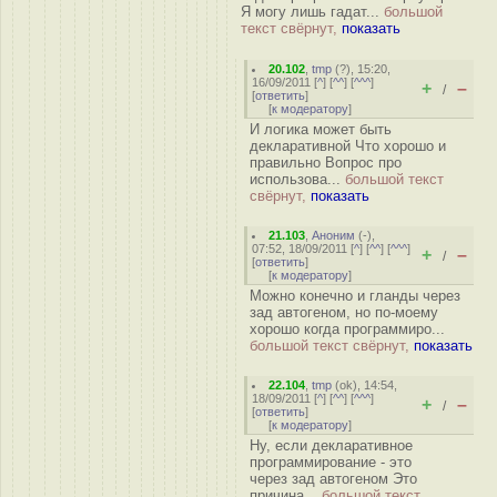
Я могу лишь гадат...
большой
текст свёрнут,
показать
20.102
,
tmp
(
?
), 15:20,
16/09/2011 [
^
] [
^^
] [
^^^
]
+
–
/
[
ответить
]
[
к модератору
]
И логика может быть
декларативной Что хорошо и
правильно Вопрос про
использова...
большой текст
свёрнут,
показать
21.103
,
Аноним
(
-
),
07:52, 18/09/2011 [
^
] [
^^
] [
^^^
]
+
–
/
[
ответить
]
[
к модератору
]
Можно конечно и гланды через
зад автогеном, но по-моему
хорошо когда программиро...
большой текст свёрнут,
показать
22.104
,
tmp
(
ok
), 14:54,
18/09/2011 [
^
] [
^^
] [
^^^
]
+
–
/
[
ответить
]
[
к модератору
]
Ну, если декларативное
программирование - это
через зад автогеном Это
причина...
большой текст