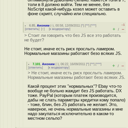
толи в 8 должно войти. Тем не менее, без
NoScript какой-нибудь козел может оставить в
фоне скрипт, случайно или специально.
–1
6.85
,
Аноним
(
-
), 00:58, 12/09/2011 [
^
] [
^^
] [
^^^
]
+
–
[
ответить
]
[
↑
] [
к модератору
]
/
> Стоит ли говорить что без JS все это работать
не будет?
Не стоит, иначе есть риск прослыть лaмером.
Нормальные магазины работают безо всяких JS.
7.101
,
Аноним
(
-
), 06:22, 16/09/2011 [
^
] [
^^
] [
^^^
]
+
–
/
[
ответить
]
[
к модератору
]
> Не стоит, иначе есть риск прослыть лaмером.
Нормальные магазины работают безо всяких JS.
Какой процент этих "нормальных"? Ebay что-то
вообще не больно жаждит без JS работать. DX
тоже. PayPal (которым платеж производится,
дабы не слать параметры кредитки кому попало)
- тоже, блин, без JS работать не желает. Это,
наверное, не очень нормальные магазины и мне
надо закупаться исключительно в каком-то
местном сельпо?