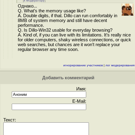
[
к модератору
]
Однако...
Q. What’s the memory usage like?
A. Double digits, if that. Dillo can run comfortably in
8MB of system memory and still have decent
performance.
Q. Is Dillo-Win32 usable for everyday browsing?
A. Kind of, if you can live with its limitations. It’s really nice
for older computers, shaky wireless connections, or quick
web searches, but chances are it won’t replace your
regular browser any time soon.
игнорирование участников
|
лог модерирования
Добавить комментарий
Имя:
E-Mail:
Текст: