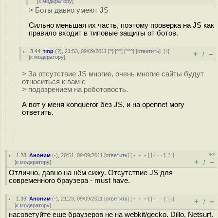
[
к модератору
]
> Боты давно умеют JS
Сильно меньшая их часть, поэтому проверка на JS как
правило входит в типовые защиты от ботов.
3.44
,
tmp
(
?
), 21:53, 09/09/2011 [
^
] [
^^
] [
^^^
] [
ответить
]
[
↑
]
+
–
/
[
к модератору
]
> За отсутствие JS многие, очень многие сайты будут
относиться к вам с
> подозрением на роботовость.
А вот у меня konqueror без JS, и на opennet могу
ответить.
+2
1.28
,
Аноним
(
-
), 20:51, 09/09/2011 [
ответить
] [
﹢﹢﹢
] [
· · ·
]
[
↑
]
+
–
[
к модератору
]
/
Отлично, давно на нём сижу. Отсутствие JS для
современного браузера - must have.
1.33
,
Аноним
(
-
), 21:23, 09/09/2011 [
ответить
] [
﹢﹢﹢
] [
· · ·
]
[
↓
]
+
–
/
[
к модератору
]
насоветуйте еще браузеров не на webkit/gecko. Dillo, Netsurf.