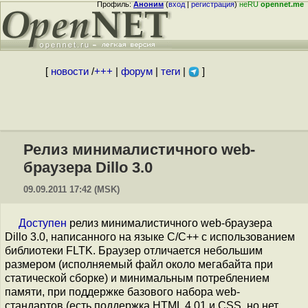
Профиль:
Аноним
(
вход
|
регистрация
)
неRU
opennet.me
[
новости
/
+++
|
форум
|
теги
|
]
Релиз минималистичного web-
браузера Dillo 3.0
09.09.2011 17:42 (MSK)
Доступен
релиз минималистичного web-браузера
Dillo 3.0, написанного на языке С/C++ с использованием
библиотеки FLTK. Браузер отличается небольшим
размером (исполняемый файл около мегабайта при
статической сборке) и минимальным потреблением
памяти, при поддержке базового набора web-
стандартов (есть поддержка HTML 4.01 и CSS, но нет