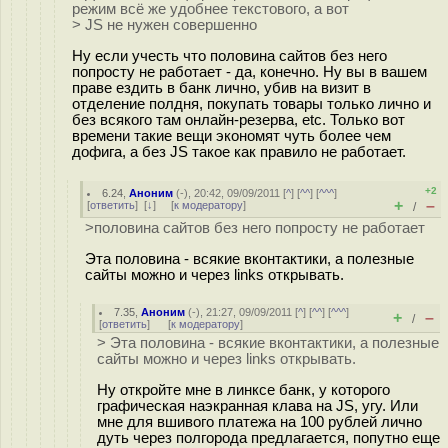
режим всё же удобнее текстового, а вот
> JS не нужен совершенно
Ну если учесть что половина сайтов без него
попросту не работает - да, конечно. Ну вы в вашем
праве ездить в банк лично, убив на визит в
отделение полдня, покупать товары только лично и
без всякого там онлайн-резерва, etc. Только вот
времени такие вещи экономят чуть более чем
дофига, а без JS такое как правило не работает.
+2
6.24
,
Аноним
(
-
), 20:42, 09/09/2011 [
^
] [
^^
] [
^^^
]
+
–
[
ответить
]
[
↓
] [
к модератору
]
/
>половина сайтов без него попросту не работает
Эта половина - всякие вконтактики, а полезные
сайты можно и через links открывать.
7.35
,
Аноним
(
-
), 21:27, 09/09/2011 [
^
] [
^^
] [
^^^
]
+
–
/
[
ответить
]
[
к модератору
]
> Эта половина - всякие вконтактики, а полезные
сайты можно и через links открывать.
Ну откройте мне в линксе банк, у которого
графическая наэкранная клава на JS, угу. Или
мне для вшивого платежа на 100 рублей лично
дуть через полгорода предлагается, попутно еще