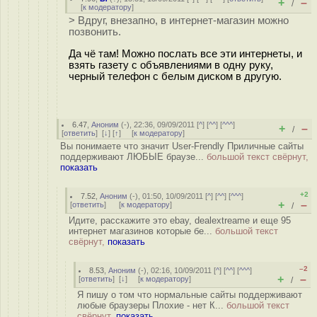
+
–
/
[
к модератору
]
> Вдруг, внезапно, в интернет-магазин можно
позвонить.
Да чё там! Можно послать все эти интернеты, и
взять газету с объявлениями в одну руку,
черный телефон с белым диском в другую.
6.47
,
Аноним
(
-
), 22:36, 09/09/2011 [
^
] [
^^
] [
^^^
]
+
–
/
[
ответить
]
[
↓
] [
↑
] [
к модератору
]
Вы понимаете что значит User-Frendly Приличные сайты
поддерживают ЛЮБЫЕ браузе...
большой текст свёрнут,
показать
+2
7.52
,
Аноним
(
-
), 01:50, 10/09/2011 [
^
] [
^^
] [
^^^
]
+
–
[
ответить
]
[
к модератору
]
/
Идите, расскажите это ebay, dealextreame и еще 95
интернет магазинов которые бе...
большой текст
свёрнут,
показать
–2
8.53
,
Аноним
(
-
), 02:16, 10/09/2011 [
^
] [
^^
] [
^^^
]
+
–
[
ответить
]
[
↓
] [
к модератору
]
/
Я пишу о том что нормальные сайты поддерживают
любые браузеры Плохие - нет К...
большой текст
свёрнут,
показать