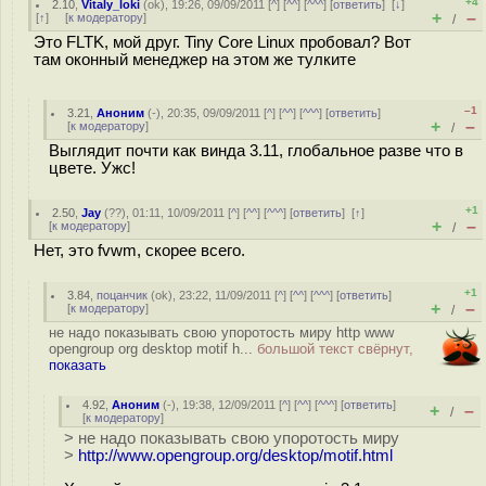
+4
2.10
,
Vitaly_loki
(
ok
), 19:26, 09/09/2011 [
^
] [
^^
] [
^^^
] [
ответить
]
[
↓
]
+
–
[
↑
] [
к модератору
]
/
Это FLTK, мой друг. Tiny Core Linux пробовал? Вот
там оконный менеджер на этом же тулките
–1
3.21
,
Аноним
(
-
), 20:35, 09/09/2011 [
^
] [
^^
] [
^^^
] [
ответить
]
+
–
[
к модератору
]
/
Выглядит почти как винда 3.11, глобальное разве что в
цвете. Ужс!
+1
2.50
,
Jay
(
??
), 01:11, 10/09/2011 [
^
] [
^^
] [
^^^
] [
ответить
]
[
↑
]
+
–
[
к модератору
]
/
Нет, это fvwm, скорее всего.
+1
3.84
,
поцанчик
(
ok
), 23:22, 11/09/2011 [
^
] [
^^
] [
^^^
] [
ответить
]
+
–
[
к модератору
]
/
не надо показывать свою упоротость миру http www
opengroup org desktop motif h...
большой текст свёрнут,
показать
4.92
,
Аноним
(
-
), 19:38, 12/09/2011 [
^
] [
^^
] [
^^^
] [
ответить
]
+
–
/
[
к модератору
]
> не надо показывать свою упоротость миру
>
http://www.opengroup.org/desktop/motif.html