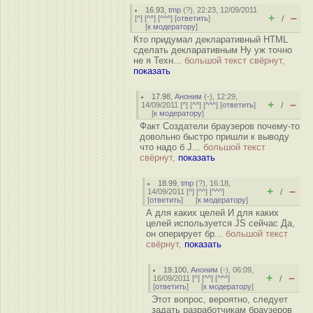
16.93
,
tmp
(
?
), 22:23, 12/09/2011
+
–
[
^
] [
^^
] [
^^^
] [
ответить
]
/
[
к модератору
]
Кто придумал декларативный HTML
сделать декларативным Ну уж точно
не я Техн...
большой текст свёрнут,
показать
17.98
,
Аноним
(
-
), 12:29,
+
–
14/09/2011 [
^
] [
^^
] [
^^^
] [
ответить
]
/
[
к модератору
]
Факт Создатели браузеров почему-то
довольно быстро пришли к выводу
что надо б J...
большой текст
свёрнут,
показать
18.99
,
tmp
(
?
), 16:18,
+
–
14/09/2011 [
^
] [
^^
] [
^^^
]
/
[
ответить
]
[
к модератору
]
А для каких целей И для каких
целей используется JS сейчас Да,
он оперирует бр...
большой текст
свёрнут,
показать
19.100
,
Аноним
(
-
), 06:09,
+
–
16/09/2011 [
^
] [
^^
] [
^^^
]
/
[
ответить
]
[
к модератору
]
Этот вопрос, вероятно, следует
задать разработчикам браузеров