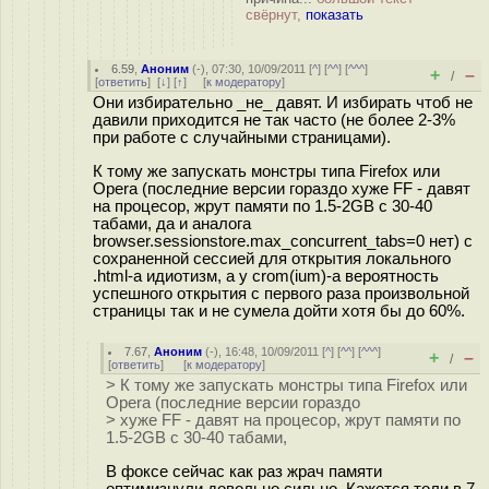
свёрнут,
показать
6.59
,
Аноним
(
-
), 07:30, 10/09/2011 [
^
] [
^^
] [
^^^
]
+
–
/
[
ответить
]
[
↓
] [
↑
] [
к модератору
]
Они избирательно _не_ давят. И избирать чтоб не
давили приходится не так часто (не более 2-3%
при работе с случайными страницами).
К тому же запускать монстры типа Firefox или
Opera (последние версии гораздо хуже FF - давят
на процесор, жрут памяти по 1.5-2GB с 30-40
табами, да и аналога
browser.sessionstore.max_concurrent_tabs=0 нет) с
сохраненной сессией для открытия локального
.html-а идиотизм, а у crom(ium)-а вероятность
успешного открытия с первого раза произвольной
страницы так и не сумела дойти хотя бы до 60%.
7.67
,
Аноним
(
-
), 16:48, 10/09/2011 [
^
] [
^^
] [
^^^
]
+
–
/
[
ответить
]
[
к модератору
]
> К тому же запускать монстры типа Firefox или
Opera (последние версии гораздо
> хуже FF - давят на процесор, жрут памяти по
1.5-2GB с 30-40 табами,
В фоксе сейчас как раз жрач памяти
оптимизнули довольно сильно. Кажется толи в 7,