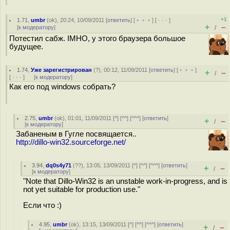
+1
1.71
,
umbr
(
ok
), 20:24, 10/09/2011 [
ответить
] [
﹢﹢﹢
] [
· · ·
]
+
–
[
к модератору
]
/
Потестил сабж. IMHO, у этого браузера большое
будущее.
1.74
,
Уже зарегистрирован
(
?
), 00:12, 11/09/2011 [
ответить
] [
﹢﹢﹢
]
+
–
/
[
· · ·
]
[
к модератору
]
Как его под windows собрать?
2.75
,
umbr
(
ok
), 01:01, 11/09/2011 [
^
] [
^^
] [
^^^
] [
ответить
]
+
–
/
[
к модератору
]
Забаненым в Гугле посвящается..
http://dillo-win32.sourceforge.net/
3.94
,
dq0s4y71
(
??
), 13:05, 13/09/2011 [
^
] [
^^
] [
^^^
] [
ответить
]
+
–
/
[
к модератору
]
"Note that Dillo-Win32 is an unstable work-in-progress, and is
not yet suitable for production use."
Если что :)
4.95
,
umbr
(
ok
), 13:15, 13/09/2011 [
^
] [
^^
] [
^^^
] [
ответить
]
+
–
/