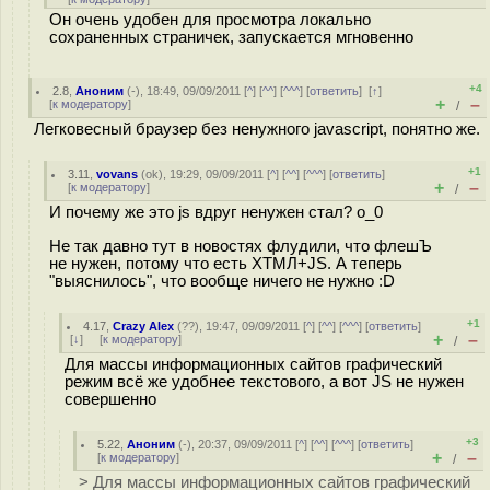
Он очень удобен для просмотра локально
сохраненных страничек, запускается мгновенно
+4
2.8
,
Аноним
(
-
), 18:49, 09/09/2011 [
^
] [
^^
] [
^^^
] [
ответить
]
[
↑
]
+
–
[
к модератору
]
/
Легковесный браузер без ненужного javascript, понятно же.
+1
3.11
,
vovans
(
ok
), 19:29, 09/09/2011 [
^
] [
^^
] [
^^^
] [
ответить
]
+
–
[
к модератору
]
/
И почему же это js вдруг ненужен стал? о_0
Не так давно тут в новостях флудили, что флешЪ
не нужен, потому что есть ХТМЛ+JS. А теперь
"выяснилось", что вообще ничего не нужно :D
+1
4.17
,
Crazy Alex
(
??
), 19:47, 09/09/2011 [
^
] [
^^
] [
^^^
] [
ответить
]
+
–
[
↓
] [
к модератору
]
/
Для массы информационных сайтов графический
режим всё же удобнее текстового, а вот JS не нужен
совершенно
+3
5.22
,
Аноним
(
-
), 20:37, 09/09/2011 [
^
] [
^^
] [
^^^
] [
ответить
]
+
–
[
к модератору
]
/
> Для массы информационных сайтов графический