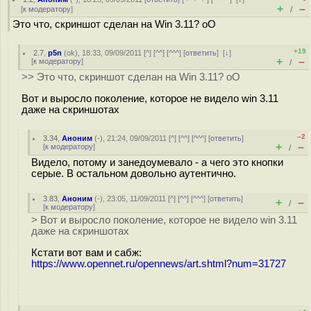
+
–
[
к модератору
]
/
Это что, скриншот сделан на Win 3.11? oO
+19
2.7
,
p5n
(
ok
), 18:33, 09/09/2011 [
^
] [
^^
] [
^^^
] [
ответить
]
[
↓
]
+
–
[
к модератору
]
/
>> Это что, скриншот сделан на Win 3.11? oO
Вот и выросло поколение, которое не видело win 3.11
даже на скриншотах
–2
3.34
,
Аноним
(
-
), 21:24, 09/09/2011 [
^
] [
^^
] [
^^^
] [
ответить
]
+
–
[
к модератору
]
/
Видело, потому и занедоумевало - а чего это кнопки
серые. В остальном довольно аутентично.
3.83
,
Аноним
(
-
), 23:05, 11/09/2011 [
^
] [
^^
] [
^^^
] [
ответить
]
+
–
/
[
к модератору
]
> Вот и выросло поколение, которое не видело win 3.11
даже на скриншотах
Кстати вот вам и сабж:
https://www.opennet.ru/opennews/art.shtml?num=31727