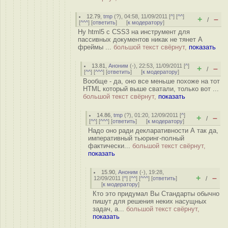
12.79
,
tmp
(
?
), 04:58, 11/09/2011 [
^
] [
^^
]
+
–
/
[
^^^
] [
ответить
]
[
к модератору
]
Ну html5 с CSS3 на инструмент для
пассивных документов никак не тянет А
фреймы ...
большой текст свёрнут,
показать
13.81
,
Аноним
(
-
), 22:53, 11/09/2011 [
^
]
+
–
/
[
^^
] [
^^^
] [
ответить
]
[
к модератору
]
Вообще - да, оно все меньше похоже на тот
HTML который выше сватали, только вот ...
большой текст свёрнут,
показать
14.86
,
tmp
(
?
), 01:20, 12/09/2011 [
^
]
+
–
/
[
^^
] [
^^^
] [
ответить
]
[
к модератору
]
Надо оно ради декларативности А так да,
императивный тьюринг-полный
фактически...
большой текст свёрнут,
показать
15.90
,
Аноним
(
-
), 19:28,
+
–
12/09/2011 [
^
] [
^^
] [
^^^
] [
ответить
]
/
[
к модератору
]
Кто это придумал Вы Стандарты обычно
пишут для решения неких насущных
задач, а...
большой текст свёрнут,
показать