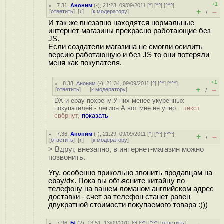
+1
7.31
,
Аноним
(
-
), 21:23, 09/09/2011 [
^
] [
^^
] [
^^^
]
+
–
[
ответить
]
[
↓
] [
к модератору
]
/
И так же внезапно находятся нормальные
интернет магазины прекрасно работающие без
JS.
Если создатели магазина не смогли осилить
версию работающую и без JS то они потеряли
меня как покупателя.
+1
8.38
,
Аноним
(
-
), 21:34, 09/09/2011 [
^
] [
^^
] [
^^^
]
+
–
[
ответить
]
[
к модератору
]
/
DX и ebay похрену У них менее укуренных
покупателей - легион А вот мне не упер...
текст
свёрнут,
показать
7.36
,
Аноним
(
-
), 21:29, 09/09/2011 [
^
] [
^^
] [
^^^
]
+
–
/
[
ответить
]
[
↑
] [
к модератору
]
> Вдруг, внезапно, в интернет-магазин можно
позвонить.
Угу, особенно прикольно звонить продавцам на
ebay/dx. Пока вы объясните китайцу по
телефону на вашем ломаном английском адрес
доставки - счет за телефон станет равен
двукратной стоимости покупаемого товара :)))
7.96
,
Ы
(
?
), 13:51, 13/09/2011 [
^
] [
^^
] [
^^^
] [
ответить
]