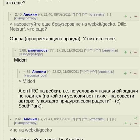
что еще?
2.40
,
Аноним
(
-
), 21:40, 09/09/2011 [
^
] [
^^
] [
^^^
] [
ответить
]
[
↓
]
+
–
/
[
к модератору
]
> насоветуйте еще браузеров не на webkit/gecko. Dillo,
Netsurf. что еще?
Опера (проприетарщина правда). У них все свое.
3.80
,
anonymous
(
??
), 17:19, 11/09/2011 [
^
] [
^^
] [
^^^
] [
ответить
]
+
–
/
[
к модератору
]
Midori
4.82
,
Аноним
(
-
), 23:02, 11/09/2011 [
^
] [
^^
] [
^^^
] [
ответить
]
+
–
/
[
к модератору
]
> Midori
А он IIRC на вебкит, т.е. по условиям начальной задачи
не годится (на кой эти условия вот такие - на совести
автора: "у каждого придурка свои радости" - (c)
SouthPark).
+1
2.41
,
Аноним
(
-
), 21:41, 09/09/2011 [
^
] [
^^
] [
^^^
] [
ответить
]
[
↓
] [
↑
]
+
–
[
к модератору
]
/
>не на webkit/gecko
links, lynx, w3m, opera, IE, Arachne