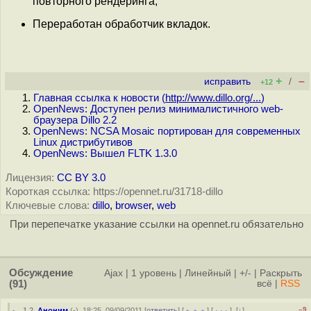
повторного рендеринга;
Переработан обработчик вкладок.
+
–
исправить
/
+12
Главная ссылка к новости (
http://www.dillo.org/...
)
OpenNews: Доступен релиз минималистичного web-
браузера Dillo 2.2
OpenNews: NCSA Mosaic портирован для современных
Linux дистрибутивов
OpenNews: Вышел FLTK 1.3.0
Лицензия:
CC BY 3.0
Короткая ссылка: https://opennet.ru/31718-dillo
Ключевые слова:
dillo
,
browser
,
web
При перепечатке указание ссылки на opennet.ru обязательно
Обсуждение
Ajax
|
1 уровень
|
Линейный
|
+/-
|
Раскрыть
(91)
всё
|
RSS
–9
1.2
,
Аноним
(
-
), 18:25, 09/09/2011 [
ответить
] [
﹢﹢﹢
] [
· · ·
]
[
↓
]