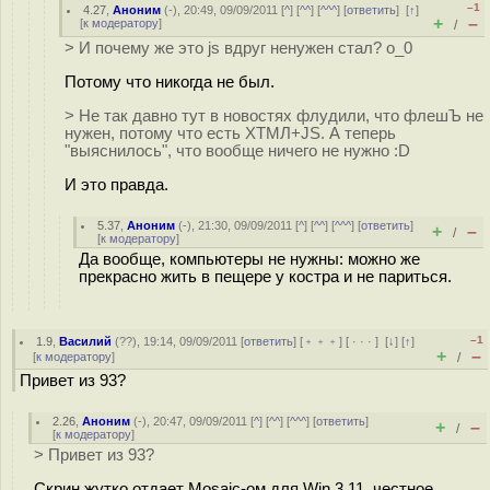
–1
4.27
,
Аноним
(
-
), 20:49, 09/09/2011 [
^
] [
^^
] [
^^^
] [
ответить
]
[
↑
]
+
–
[
к модератору
]
/
> И почему же это js вдруг ненужен стал? о_0
Потому что никогда не был.
> Не так давно тут в новостях флудили, что флешЪ не
нужен, потому что есть ХТМЛ+JS. А теперь
"выяснилось", что вообще ничего не нужно :D
И это правда.
5.37
,
Аноним
(
-
), 21:30, 09/09/2011 [
^
] [
^^
] [
^^^
] [
ответить
]
+
–
/
[
к модератору
]
Да вообще, компьютеры не нужны: можно же
прекрасно жить в пещере у костра и не париться.
–1
1.9
,
Василий
(
??
), 19:14, 09/09/2011 [
ответить
] [
﹢﹢﹢
] [
· · ·
]
[
↓
] [
↑
]
+
–
[
к модератору
]
/
Привет из 93?
2.26
,
Аноним
(
-
), 20:47, 09/09/2011 [
^
] [
^^
] [
^^^
] [
ответить
]
+
–
/
[
к модератору
]
> Привет из 93?
Скрин жутко отдает Mosaic-ом для Win 3.11, честное