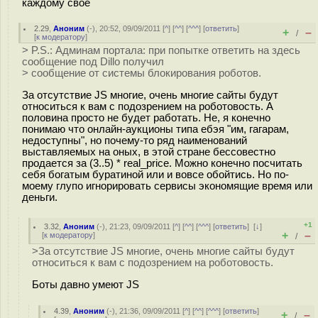
каждому своё
2.29
,
Аноним
(
-
), 20:52, 09/09/2011 [
^
] [
^^
] [
^^^
] [
ответить
]
+
–
/
[
к модератору
]
> P.S.: Админам портала: при попытке ответить на здесь
сообщение под Dillo получил
> сообщение от системы блокирования роботов.
За отсутствие JS многие, очень многие сайты будут
относиться к вам с подозрением на роботовость. А
половина просто не будет работать. Не, я конечно
понимаю что онлайн-аукционы типа ебэя "им, гагарам,
недоступны", но почему-то ряд наименований
выставляемых на оных, в этой стране бессовестно
продается за (3..5) * real_price. Можно конечно посчитать
себя богатым буратиной или и вовсе обойтись. Но по-
моему глупо игнорировать сервисы экономящие время или
деньги.
+1
3.32
,
Аноним
(
-
), 21:23, 09/09/2011 [
^
] [
^^
] [
^^^
] [
ответить
]
[
↓
]
+
–
[
к модератору
]
/
>За отсутствие JS многие, очень многие сайты будут
относиться к вам с подозрением на роботовость.
Боты давно умеют JS
4.39
,
Аноним
(
-
), 21:36, 09/09/2011 [
^
] [
^^
] [
^^^
] [
ответить
]
+
–
/