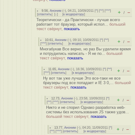
9.56
,
Аноним
(
-
), 04:21, 10/09/2011 [
^
] [
^^
] [
^^^
]
+
–
/
[
ответить
]
[
↓
] [
к модератору
]
Теоретически - да Практически - лучше всего
работает тот браузер, который испол...
большой
текст свёрнут,
показать
10.61
,
Аноним
(
-
), 09:10, 10/09/2011 [
^
] [
^^
]
+
–
/
[
^^^
] [
ответить
]
[
к модератору
]
Многабукав Все верно, но раз Вы уделили время
и потрудились написать - Я не по...
большой
текст свёрнут,
показать
11.65
,
Аноним
(
-
), 16:36, 10/09/2011 [
^
] [
^^
]
+
–
/
[
^^^
] [
ответить
]
[
к модератору
]
Ну вот так уже лучше Это все-таки не все
браузеры под все попадает и IE 3 0,...
большой
текст свёрнут,
показать
12.73
,
Аноним
(
-
), 23:58, 10/09/2011 [
^
]
+
–
/
[
^^
] [
^^^
] [
ответить
]
[
к модератору
]
Никто и не спорил Однако разработка web-
системы без использования JS также удов...
большой текст свёрнут,
показать
13.77
,
Аноним
(
-
), 04:20, 11/09/2011 [
^
]
+
–
/
[
^^
] [
^^^
] [
ответить
]
[
к модератору
]