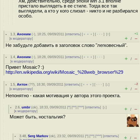
Хм, действительно, среде эпохи win 3.1 вполне
пристало выглядеть в ее стиле. Тогда все так
выглядели, а кто у кого слизал - никто и не разбирался
особо.
+1
1.3
,
Аноним
(
-
), 18:25, 09/09/2011 [
ответить
] [
﹢﹢﹢
] [
· · ·
]
[
↑
]
+
–
[
к модератору
]
/
Не забудьте добавить в заголовок слово "легковесный".
1.4
,
Аноним
(
-
), 18:28, 09/09/2011 [
ответить
] [
﹢﹢﹢
] [
· · ·
]
+
–
/
[
к модератору
]
Привет Mosaic? :)
http://en.wikipedia.org/wiki/Mosaic_%28web_browser%29
–2
1.5
,
Антон
(
??
), 18:30, 09/09/2011 [
ответить
] [
﹢﹢﹢
] [
· · ·
]
[
↓
]
+
–
[
к модератору
]
/
Непонятно - какая мотивация у автора этого проекта.
2.6
,
umbr
(
ok
), 18:33, 09/09/2011 [
^
] [
^^
] [
^^^
] [
ответить
]
[
↓
]
+
–
/
[
к модератору
]
Может быть, ностальгия?
3.48
,
Serg Markov
(
ok
), 23:32, 09/09/2011 [
^
] [
^^
] [
^^^
] [
ответить
]
+
–
/
[
к модератору
]