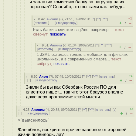
и заплатив комиссию банку за нагрузку на их
персонал? Спасибо, это вы сами как-нибудь.
–1
8.42
,
Аноним
(
-
), 21:51, 09/09/2011 [
^
] [
^^
] [
^^^
]
+
–
[
ответить
]
[
к модератору
]
/
Есть банки с клинтом на j2me, например ...
текст
свёрнут,
показать
9.51
,
Аноним
(
-
), 01:34, 10/09/2011 [
^
] [
^^
] [
^^^
]
+
–
/
[
ответить
]
[
к модератору
]
1 J2ME осталась только в мобилах для финских
школьниках, а в современных смарта...
текст
свёрнут,
показать
+1
6.60
,
Анон
(
?
), 07:49, 10/09/2011 [
^
] [
^^
] [
^^^
] [
ответить
]
+
–
[
↑
] [
к модератору
]
/
Знали бы вы как Сбербанк России ПО для
клиентов пишет... так что этот браузер вполне
даже верх программистской мысли.
+2
4.23
,
Аноним
(
-
), 20:38, 09/09/2011 [
^
] [
^^
] [
^^^
] [
ответить
]
[
↓
]
+
–
[
↑
] [
к модератору
]
/
>"выяснилось"
Флешблок, носкрипт и прочее наверное от хорошей
жизни появилось, да?