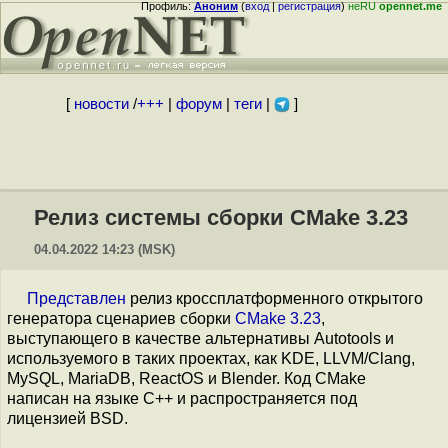
Профиль:
Аноним
(
вход
|
регистрация
)
неRU
opennet.me
[
новости
/
+++
|
форум
|
теги
|
]
Релиз системы сборки CMake 3.23
04.04.2022 14:23 (MSK)
Представлен
релиз кроссплатформенного открытого
генератора сценариев сборки
CMake 3.23
,
выступающего в качестве альтернативы Autotools и
используемого в таких проектах, как KDE, LLVM/Clang,
MySQL, MariaDB, ReactOS и Blender. Код CMake
написан на языке C++ и распространяется под
лицензией BSD.