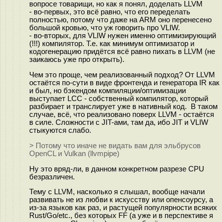
вопросе товарищи, но как я понял, доделать LLVM
- во-первых, это всё равно, что его переделать
полностью, потому что даже на ARM оно перенесено
большой кровью, что уж говорить про VLIW.
- во-вторых, для VLIW нужен именно оптимизирующий
(!!!) компилятор. Т.е. как минимум оптимизатор и
кодогенерацию придётся всё равно пихать в LLVM (не
заикаюсь уже про открыть).
Чем это проще, чем реализованный подход? От LLVM
остаётся по-сути в виде фронтенда и генератора IR как
и был, но бэкендом компиляции/оптимизации
выступает LCC - собственный компилятор, который
разбирает и транслирует уже в нативный код. В таком
случае, всё, что реализовано поверх LLVM - остаётся
в силе. Сложности с JIT-ами, там да, ибо JIT и VLIW
стыкуются слабо.
> Потому что иначе не видать вам для эльбрусов
OpenCL и Vulkan (llvmpipe)
Ну это вряд-ли, в данном конкретном разрезе CPU
безразличен.
Тему с LLVM, насколько я слышал, вообще начали
развивать не из любви к искусству или опенсоурсу, а
из-за языков как раз, и растущей популярности всяких
Rust/Go/etc., без которых FF (а уже и в перспективе я