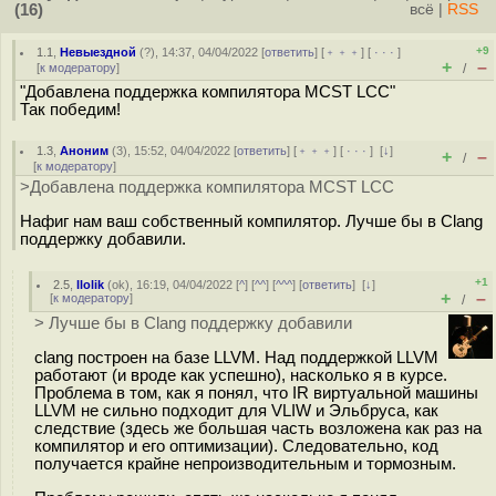
(16)
всё
|
RSS
+9
1.1
,
Невыездной
(
?
), 14:37, 04/04/2022 [
ответить
] [
﹢﹢﹢
] [
· · ·
]
+
–
[
к модератору
]
/
"Добавлена поддержка компилятора MCST LCC"
Так победим!
1.3
,
Аноним
(
3
), 15:52, 04/04/2022 [
ответить
] [
﹢﹢﹢
] [
· · ·
]
[
↓
]
+
–
/
[
к модератору
]
>Добавлена поддержка компилятора MCST LCC
Нафиг нам ваш собственный компилятор. Лучше бы в Clang
поддержку добавили.
+1
2.5
,
llolik
(
ok
), 16:19, 04/04/2022 [
^
] [
^^
] [
^^^
] [
ответить
]
[
↓
]
+
–
[
к модератору
]
/
> Лучше бы в Clang поддержку добавили
clang построен на базе LLVM. Над поддержкой LLVM
работают (и вроде как успешно), насколько я в курсе.
Проблема в том, как я понял, что IR виртуальной машины
LLVM не сильно подходит для VLIW и Эльбруса, как
следствие (здесь же большая часть возложена как раз на
компилятор и его оптимизации). Следовательно, код
получается крайне непроизводительным и тормозным.