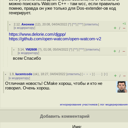
можно поискать Watcom C++ - там wcc, если правильно
помню, правда он уже только для Dos-extender-ов код
генерирует.
+1
2.12
,
Аноним
(
12
), 20:08, 04/04/2022 [
^
] [
^^
] [
^^^
] [
ответить
]
+
–
[
к модератору
]
/
https://www.delorie.com/djgpp/
https://github.com/open-watcom/open-watcom-v2
3.14
,
YM2608
(
?
), 01:08, 05/04/2022 [
^
] [
^^
] [
^^^
] [
ответить
]
+
–
/
[
к модератору
]
всем Спасибо
1.9
,
lucentcode
(
ok
), 18:27, 04/04/2022 [
ответить
] [
﹢﹢﹢
] [
· · ·
]
[
↑
]
+
–
/
[
к модератору
]
Отличная новость! CMake хорош, чтобы и кто не
говорил. Очень хорош.
игнорирование участников
|
лог модерирования
Добавить комментарий
Имя: