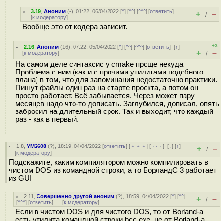
3.19
,
Аноним
(
-
), 01:22, 06/04/2022 [
^
] [
^^
] [
^^^
] [
ответить
]
+
–
/
[
к модератору
]
Вообще это от кодера зависит.
+3
2.16
,
Аноним
(
16
), 07:22, 05/04/2022 [
^
] [
^^
] [
^^^
] [
ответить
]
[
↑
]
+
–
[
к модератору
]
/
На самом деле синтаксис у cmake проще некуда.
Проблема с ним (как и с прочими утилитами подобного
плана) в том, что для запоминания недостаточно практики.
Пишут файлы один раз на старте проекта, а потом он
просто работает. Всё забывается. Через может пару
месяцев надо что-то дописать. Заглубился, дописал, опять
забросил на длительный срок. Так и выходит, что каждый
раз - как в первый.
1.8
,
YM2608
(
?
), 18:19, 04/04/2022 [
ответить
] [
﹢﹢﹢
] [
· · ·
]
[
↓
] [
↑
]
+
–
/
[
к модератору
]
Подскажите, каким компилятором можно компилировать в
чистом DOS из командной строки, а то БорландС 3 работает
из GUI
2.11
,
Совершенно другой аноним
(
?
), 18:59, 04/04/2022 [
^
] [
^^
]
+
–
/
[
^^^
] [
ответить
]
[
к модератору
]
Если в чистом DOS и для чистого DOS, то от Borland-а
есть утилита командной строки bcc.exe, не от Borland-а