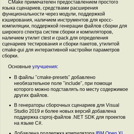
CMake примечателен предоставлением простого
языка сценариев, средствами расширения
функциональности через модули, поддержкой
кэширования, наличием инструментов для кросс-
компиляции, поддержкой генерации файлов сборки для
широкого спектра систем сборки и компиляторов,
наличием утилит ctest и cpack для определения
сценариев тестирования и сборки пакетов, утилитой
cmake-gui для интерактивной настройки параметров
сборки.
Основные
улучшения
:
В файлы "cmake-presets" добавлено
необязательное поле "include", при помощи
которого можно подставлять по месту содержимое
других файлов.
В генераторы сборочных сценариев для Visual
Studio 2019 и более новых версий добавлена
поддержка csproj-файлов .NET SDK для проектов
на языке C#.
Добавлена поддержка компилятора
IBM Open XL