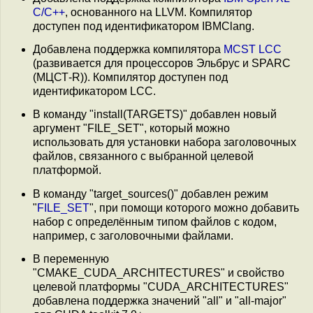
C/C++
, основанного на LLVM. Компилятор
доступен под идентификатором IBMClang.
Добавлена поддержка компилятора
MCST LCC
(развивается для процессоров Эльбрус и SPARC
(МЦСТ-R)). Компилятор доступен под
идентификатором LCC.
В команду "install(TARGETS)" добавлен новый
аргумент "FILE_SET", который можно
использовать для установки набора заголовочных
файлов, связанного с выбранной целевой
платформой.
В команду "target_sources()" добавлен режим
"
FILE_SET
", при помощи которого можно добавить
набор c определённым типом файлов с кодом,
например, с заголовочными файлами.
В переменную
"CMAKE_CUDA_ARCHITECTURES" и свойство
целевой платформы "CUDA_ARCHITECTURES"
добавлена поддержка значений "all" и "all-major"