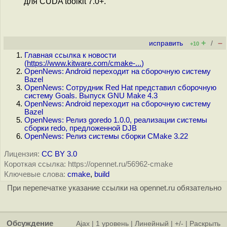
для CUDA toolkit 7.0+.
+
–
исправить
/
+10
Главная ссылка к новости
(
https://www.kitware.com/cmake-...
)
OpenNews: Android переходит на сборочную систему
Bazel
OpenNews: Сотрудник Red Hat представил сборочную
систему Goals. Выпуск GNU Make 4.3
OpenNews: Android переходит на сборочную систему
Bazel
OpenNews: Релиз goredo 1.0.0, реализации системы
сборки redo, предложенной DJB
OpenNews: Релиз системы сборки CMake 3.22
Лицензия:
CC BY 3.0
Короткая ссылка: https://opennet.ru/56962-cmake
Ключевые слова:
cmake
,
build
При перепечатке указание ссылки на opennet.ru обязательно
Обсуждение
Ajax
|
1 уровень
|
Линейный
|
+/-
|
Раскрыть