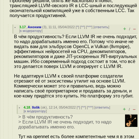
Проблему решили, опять же насколько я понял,
трансляцией LLVM-овского IR в LCC-шный и последующей
окончательной компиляцией уже в собственным LCC. Так
получается продуктивней.
3.17
,
Аноним
(
3
), 11:11, 05/04/2022 [
^
] [
^^
] [
^^^
] [
ответить
]
+
–
/
[
к модератору
]
В чём продуктивность? Если LLVM IR не очень подходит,
то надо дорабатывать именно его. Потому что иначе не
видать вам для эльбрусов OpenCL и Vulkan (llvmpipe),
эффективных нейросетей на CPU, декомпиляторов,
рекомпиляторов и даже JIT-ускоренных ЯП-виртуальных
машин. Ибо современный подход состоит в том, что всё
это делается поверх LLVM и оперирует с LLVM IR.
Не адаптируя LLVM к своей платформе создатели
отрезают её от экосистемы утилит на основе LLVM.
Коммерчески может это и правильно, ведь можно
написать своё проприетарное и продавать за деньги, и
кое-кому придётся это купить. Но платформу это губит.
4.18
,
llolik
(
ok
), 12:14, 05/04/2022 [
^
] [
^^
] [
^^^
] [
ответить
]
+
–
/
[
к модератору
]
> В чём продуктивность?
> Если LLVM IR не очень подходит, то надо
дорабатывать именно его.
Тут на opennet есть более компетентные чем я в этом