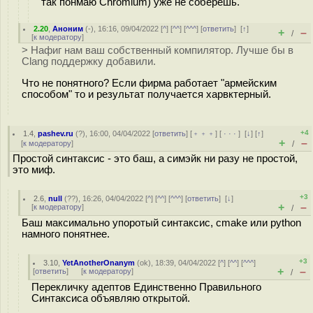
так понмаю Chromium) уже не соберёшь.
2.20
,
Аноним
(
-
), 16:16, 09/04/2022 [
^
] [
^^
] [
^^^
] [
ответить
]
[
↑
]
+
–
/
[
к модератору
]
> Нафиг нам ваш собственный компилятор. Лучше бы в
Clang поддержку добавили.
Что не понятного? Если фирма работает "армейским
способом" то и результат получается харвктерный.
+4
1.4
,
pashev.ru
(
?
), 16:00, 04/04/2022 [
ответить
] [
﹢﹢﹢
] [
· · ·
]
[
↓
] [
↑
]
+
–
[
к модератору
]
/
Простой синтаксис - это баш, а симэйк ни разу не простой,
это миф.
+3
2.6
,
null
(
??
), 16:26, 04/04/2022 [
^
] [
^^
] [
^^^
] [
ответить
]
[
↓
]
+
–
[
к модератору
]
/
Баш максимально упоротый синтаксис, cmake или python
намного понятнее.
+3
3.10
,
YetAnotherOnanym
(
ok
), 18:39, 04/04/2022 [
^
] [
^^
] [
^^^
]
+
–
[
ответить
]
[
к модератору
]
/
Перекличку адептов Единственно Правильного
Синтаксиса объявляю открытой.