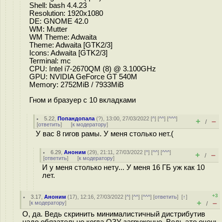
Shell: bash 4.4.23
Resolution: 1920x1080
DE: GNOME 42.0
WM: Mutter
WM Theme: Adwaita
Theme: Adwaita [GTK2/3]
Icons: Adwaita [GTK2/3]
Terminal: mc
CPU: Intel i7-2670QM (8) @ 3.100GHz
GPU: NVIDIA GeForce GT 540M
Memory: 2752MiB / 7933MiB
Гном и бразуер с 10 вкладками
5.22
,
Попандопала
(
?
), 13:00, 27/03/2022 [
^
] [
^^
] [
^^^
]
+
–
/
[
ответить
]
[
к модератору
]
У вас 8 гигов рамы. У меня столько нет.(
6.29
,
Аноним
(
29
), 21:11, 27/03/2022 [
^
] [
^^
] [
^^^
]
+
–
/
[
ответить
]
[
к модератору
]
И у меня столько нету... У меня 16 ГБ уж как 10
лет.
+3
3.17
,
Аноним
(
17
), 12:16, 27/03/2022 [
^
] [
^^
] [
^^^
] [
ответить
]
[
↑
]
+
–
[
к модератору
]
/
О, да. Ведь скринить минималистичный дистрибутив