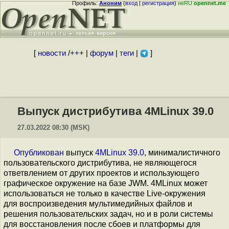
Профиль:
Аноним
(
вход
|
регистрация
)
неRU
opennet.me
[
новости
/
+++
|
форум
|
теги
|
]
Выпуск дистрибутива 4MLinux 39.0
27.03.2022 08:30 (MSK)
Опубликован
выпуск
4MLinux 39.0
, минималистичного
пользовательского дистрибутива, не являющегося
ответвлением от других проектов и использующего
графическое окружение на базе JWM. 4MLinux может
использоваться не только в качестве Live-окружения
для воспроизведения мультимедийных файлов и
решения пользовательских задач, но и в роли системы
для восстановления после сбоев и платформы для