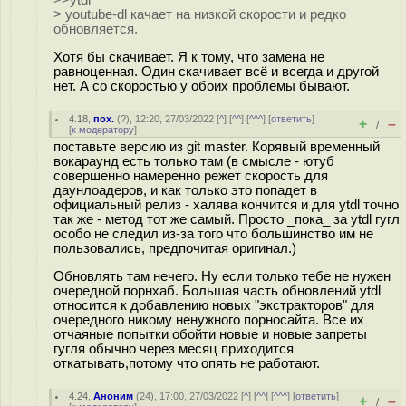
>>ytdl
> youtube-dl качает на низкой скорости и редко
обновляется.
Хотя бы скачивает. Я к тому, что замена не
равноценная. Один скачивает всё и всегда и другой
нет. А со скоростью у обоих проблемы бывают.
4.18
,
пох.
(
?
), 12:20, 27/03/2022 [
^
] [
^^
] [
^^^
] [
ответить
]
+
–
/
[
к модератору
]
поставьте версию из git master. Корявый временный
вокараунд есть только там (в смысле - ютуб
совершенно намеренно режет скорость для
даунлоадеров, и как только это попадет в
официальный релиз - халява кончится и для ytdl точно
так же - метод тот же самый. Просто _пока_ за ytdl гугл
особо не следил из-за того что большинство им не
пользовались, предпочитая оригинал.)
Обновлять там нечего. Ну если только тебе не нужен
очередной порнхаб. Большая часть обновлений ytdl
относится к добавлению новых "экстракторов" для
очередного никому ненужного порносайта. Все их
отчаяные попытки обойти новые и новые запреты
гугля обычно через месяц приходится
откатывать,потому что опять не работают.
4.24
,
Аноним
(
24
), 17:00, 27/03/2022 [
^
] [
^^
] [
^^^
] [
ответить
]
+
–
/