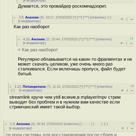
[
к модератору
]
Думается, это провайдер роскомнадзорит.
3.9
,
Аноним
(
9
), 10:17, 27/03/2022 [
^
] [
^^
] [
^^^
] [
ответить
]
[
↑
]
+
–
/
[
к модератору
]
Как раз наоборот
+1
4.10
,
Аноним
(
2
), 10:44, 27/03/2022 [
^
] [
^^
] [
^^^
] [
ответить
]
+
–
[
к модератору
]
/
> Как раз наоборот
Регулярно обламывается на каких-то фрагментах и не
может скачать целиком, уже очень много раз
сталкивался. Если включишь пропуск, файл будет
битый.
–1
2.12
,
Попандопала
(
?
), 11:10, 27/03/2022 [
^
] [
^^
] [
^^^
] [
ответить
]
+
–
[
↑
] [
к модератору
]
/
streamlink круче чем ytdl всякие,в mplayer/mpv стрим
выводит без проблем и в нужном вам качестве если
стримчанский имеет такой выбор.
+2
1.3
,
Аноним
(
3
), 09:44, 27/03/2022 [
ответить
] [
﹢﹢﹢
] [
· · ·
]
[
↑
]
+
–
[
к модератору
]
/
>в роли системы для восстановления после сбоев и