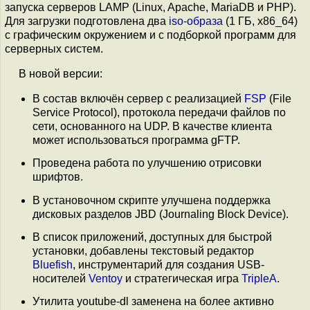
запуска серверов LAMP (Linux, Apache, MariaDB и PHP).
Для загрузки подготовлена два
iso-образа
(1 ГБ, x86_64)
с графическим окружением и с подборкой программ для
серверных систем.
В новой версии:
В состав включён сервер с реализацией
FSP
(File
Service Protocol), протокола передачи файлов по
сети, основанного на UDP. В качестве клиента
может использоваться программа gFTP.
Проведена работа по улучшению отрисовки
шрифтов.
В установочном скрипте улучшена поддержка
дисковых разделов JBD (Journaling Block Device).
В список приложений, доступных для быстрой
установки, добавлены текстовый редактор
Bluefish
, инструментарий для создания USB-
носителей
Ventoy
и стратегическая игра
TripleA
.
Утилита youtube-dl заменена на более активно