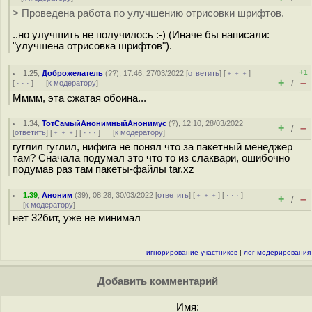
> Проведена работа по улучшению отрисовки шрифтов.
..но улучшить не получилось :-) (Иначе бы написали:
"улучшена отрисовка шрифтов").
+1
1.25
,
Доброжелатель
(
??
), 17:46, 27/03/2022 [
ответить
] [
﹢﹢﹢
]
+
–
[
· · ·
]
[
к модератору
]
/
Мммм, эта сжатая обоина...
1.34
,
ТотСамыйАнонимныйАнонимус
(
?
), 12:10, 28/03/2022
+
–
/
[
ответить
] [
﹢﹢﹢
] [
· · ·
]
[
к модератору
]
гуглил гуглил, нифига не понял что за пакетный менеджер
там? Сначала подумал это что то из слаквари, ошибочно
подумав раз там пакеты-файлы tar.xz
1.39
,
Аноним
(
39
), 08:28, 30/03/2022 [
ответить
] [
﹢﹢﹢
] [
· · ·
]
+
–
/
[
к модератору
]
нет 32бит, уже не минимал
игнорирование участников
|
лог модерирования
Добавить комментарий
Имя: