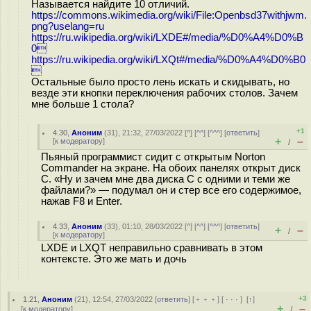
Называется найдите 10 отличий.
https://commons.wikimedia.org/wiki/File:Openbsd37withjwm.
png?uselang=ru
https://ru.wikipedia.org/wiki/LXDE#/media/%D0%A4%D0%B
0
https://ru.wikipedia.org/wiki/LXQt#/media/%D0%A4%D0%B0

Остальные было просто лень искать и скидывать, но
везде эти кнопки переключения рабочих столов. Зачем
мне больше 1 стола?
+1
4.30
,
Аноним
(
31
), 21:32, 27/03/2022 [
^
] [
^^
] [
^^^
] [
ответить
]
+
–
[
к модератору
]
/
Пьяный программист сидит с открытым Norton
Commander на экране. На обоих панелях открыт диск
С. «Ну и зачем мне два диска С с одними и теми же
файлами?» — подумал он и стер все его содержимое,
нажав F8 и Enter.
4.33
,
Аноним
(
33
), 01:10, 28/03/2022 [
^
] [
^^
] [
^^^
] [
ответить
]
+
–
/
[
к модератору
]
LXDE и LXQT неправильно сравнивать в этом
контексте. Это же мать и дочь
+3
1.21
,
Аноним
(
21
), 12:54, 27/03/2022 [
ответить
] [
﹢﹢﹢
] [
· · ·
]
[
↑
]
+
–
[
к модератору
]
/