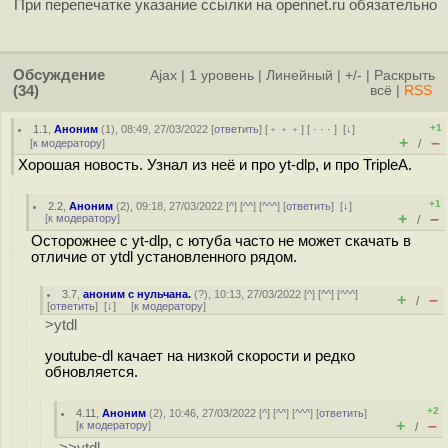
При перепечатке указание ссылки на opennet.ru обязательно
Обсуждение
Ajax
|
1 уровень
|
Линейный
|
+/-
|
Раскрыть
(34)
всё
|
RSS
+1
1.1
,
Аноним
(
1
), 08:49, 27/03/2022 [
ответить
] [
﹢﹢﹢
] [
· · ·
]
[
↓
]
+
–
[
к модератору
]
/
Хорошая новость. Узнал из неё и про yt-dlp, и про TripleA.
+1
2.2
,
Аноним
(
2
), 09:18, 27/03/2022 [
^
] [
^^
] [
^^^
] [
ответить
]
[
↓
]
+
–
[
к модератору
]
/
Осторожнее с yt-dlp, с ютуба часто не может скачать в
отличие от ytdl установленного рядом.
3.7
,
аноним с нульчана.
(
?
), 10:13, 27/03/2022 [
^
] [
^^
] [
^^^
]
+
–
/
[
ответить
]
[
↓
] [
к модератору
]
>ytdl
youtube-dl качает на низкой скорости и редко
обновляется.
+2
4.11
,
Аноним
(
2
), 10:46, 27/03/2022 [
^
] [
^^
] [
^^^
] [
ответить
]
+
–
[
к модератору
]
/