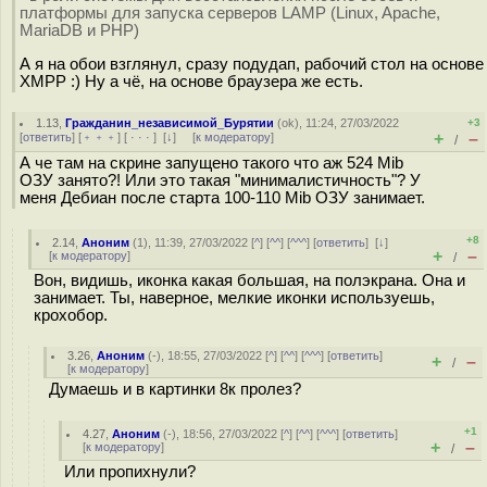
платформы для запуска серверов LAMP (Linux, Apache,
MariaDB и PHP)
А я на обои взглянул, сразу подудап, рабочий стол на основе
XMPP :) Ну а чё, на основе браузера же есть.
1.13
,
Гражданин_независимой_Бурятии
(
ok
), 11:24, 27/03/2022
+3
+
–
[
ответить
] [
﹢﹢﹢
] [
· · ·
]
[
↓
] [
к модератору
]
/
А че там на скрине запущено такого что аж 524 Mib
ОЗУ занято?! Или это такая "минималистичность"? У
меня Дебиан после старта 100-110 Mib ОЗУ занимает.
+8
2.14
,
Аноним
(
1
), 11:39, 27/03/2022 [
^
] [
^^
] [
^^^
] [
ответить
]
[
↓
]
+
–
[
к модератору
]
/
Вон, видишь, иконка какая большая, на полэкрана. Она и
занимает. Ты, наверное, мелкие иконки используешь,
крохобор.
3.26
,
Аноним
(
-
), 18:55, 27/03/2022 [
^
] [
^^
] [
^^^
] [
ответить
]
+
–
/
[
к модератору
]
Думаешь и в картинки 8к пролез?
+1
4.27
,
Аноним
(
-
), 18:56, 27/03/2022 [
^
] [
^^
] [
^^^
] [
ответить
]
+
–
[
к модератору
]
/
Или пропихнули?