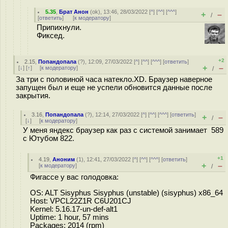
5.35
,
Брат Анон
(
ok
), 13:46, 28/03/2022 [
^
] [
^^
] [
^^^
]
+
–
/
[
ответить
]
[
к модератору
]
Припихнули.
Фиксед.
+2
2.15
,
Попандопала
(
?
), 12:09, 27/03/2022 [
^
] [
^^
] [
^^^
] [
ответить
]
+
–
[
↓
] [
↑
] [
к модератору
]
/
За три с половиной часа натекло.XD. Браузер наверное
запущен был и еще не успели обновится данные после
закрытия.
3.16
,
Попандопала
(
?
), 12:14, 27/03/2022 [
^
] [
^^
] [
^^^
] [
ответить
]
+
–
/
[
↓
] [
к модератору
]
У меня яндекс браузер как раз с системой занимает 589
с Ютубом 822.
+1
4.19
,
Аноним
(
1
), 12:41, 27/03/2022 [
^
] [
^^
] [
^^^
] [
ответить
]
+
–
[
к модератору
]
/
Фигассе у вас голодовка:
OS: ALT Sisyphus Sisyphus (unstable) (sisyphus) x86_64
Host: VPCL22Z1R C6U201CJ
Kernel: 5.16.17-un-def-alt1
Uptime: 1 hour, 57 mins
Packages: 2014 (rpm)