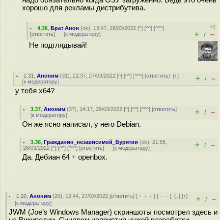
надо обязательно когда ОЗУ загруженно. Ведь это очень
хорошо для рекламы дистрибутива.
+1
4.36
,
Брат Анон
(
ok
), 13:47, 28/03/2022 [
^
] [
^^
] [
^^^
]
+
–
[
ответить
]
[
к модератору
]
/
Не подглядывай!
2.31
,
Аноним
(
31
), 21:37, 27/03/2022 [
^
] [
^^
] [
^^^
] [
ответить
]
[
↑
]
+
–
/
[
к модератору
]
у тебя x64?
3.37
,
Аноним
(
37
), 14:17, 28/03/2022 [
^
] [
^^
] [
^^^
] [
ответить
]
+
–
/
[
к модератору
]
Он же ясно написал, у него Debian.
3.38
,
Гражданин_независимой_Бурятии
(
ok
), 21:58,
+
–
/
28/03/2022 [
^
] [
^^
] [
^^^
] [
ответить
]
[
к модератору
]
Да. Дебиан 64 + openbox.
1.20
,
Аноним
(
20
), 12:44, 27/03/2022 [
ответить
] [
﹢﹢﹢
] [
· · ·
]
[
↓
] [
↑
]
+
–
/
[
к модератору
]
JWM (Joe’s Windows Manager) скриншоты посмотрел здесь и