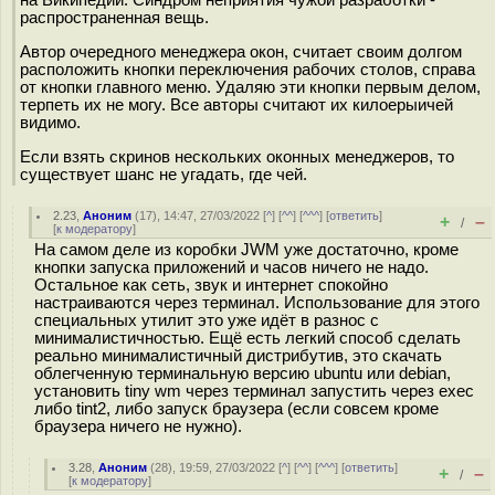
на Википедии. Синдром неприятия чужой разработки -
распространенная вещь.
Автор очередного менеджера окон, считает своим долгом
расположить кнопки переключения рабочих столов, справа
от кнопки главного меню. Удаляю эти кнопки первым делом,
терпеть их не могу. Все авторы считают их килоерыичей
видимо.
Если взять скринов нескольких оконных менеджеров, то
существует шанс не угадать, где чей.
2.23
,
Аноним
(
17
), 14:47, 27/03/2022 [
^
] [
^^
] [
^^^
] [
ответить
]
+
–
/
[
к модератору
]
На самом деле из коробки JWM уже достаточно, кроме
кнопки запуска приложений и часов ничего не надо.
Остальное как сеть, звук и интернет спокойно
настраиваются через терминал. Использование для этого
специальных утилит это уже идёт в разнос с
минималистичностью. Ещё есть легкий способ сделать
реально минималистичный дистрибутив, это скачать
облегченную терминальную версию ubuntu или debian,
установить tiny wm через терминал запустить через exec
либо tint2, либо запуск браузера (если совсем кроме
браузера ничего не нужно).
3.28
,
Аноним
(
28
), 19:59, 27/03/2022 [
^
] [
^^
] [
^^^
] [
ответить
]
+
–
/
[
к модератору
]