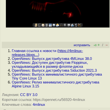
+
–
исправить
/
+8
Главная ссылка к новости (
https://4mlinux-
releases.blogs...
)
OpenNews: Выпуск дистрибутива 4MLinux 38.0
OpenNews: Доступен дистрибутив Floppinux,
укладывающийся в размер флоппи-диска
OpenNews: Выпуск дистрибутива Siduction 2021.3
OpenNews: Выпуск минималистичного дистрибутива
Tiny Core Linux 13
OpenNews: Релиз минималистичного дистрибутива
Alpine Linux 3.15
Лицензия:
CC BY 3.0
Короткая ссылка: https://opennet.ru/56920-4mlinux
Ключевые слова:
4mlinux