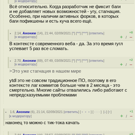
[
к модератору
]
Всё относительно. Когда разработчик не фиксит баги
и не добавляет новых возможностей - угу, стагнация.
Особенно, при наличии активных форков, в которых
баги пофикшены и есть куча всего ещё.
+8
2.14
,
Аноним
(
14
), 21:44, 02/09/2021 [
^
] [
^^
] [
^^^
] [
ответить
]
+
–
[
к модератору
]
/
В контексте современного веба - да. За это время гугл
успевает 5 раз все сломать.
+2
2.70
,
Аноним
(
69
), 07:49, 03/09/2021 [
^
] [
^^
] [
^^^
] [
ответить
]
+
–
[
к модератору
]
/
>Это уже стагнация в нашем мире
ytdl это не совсем традиционное ПО, поэтому в его
контексте лаг коммитов больше чем в 2 месяца - это
смертельно. Многие сайты отвалились либо работают с
непредсказуемыми проблемами
+1
1.6
,
Аноним
(
6
), 21:14, 02/09/2021 [
ответить
] [
﹢﹢﹢
] [
· · ·
]
[
↓
] [
↑
]
+
–
[
к модератору
]
/
наконец то можно с тик-тока качать
+3