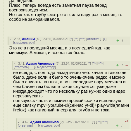
Да, недавно.
Плюс, теперь всегда есть заметная пауза перед
воспроизведением.
Но так как я трубу смотрю от силы пару раз в месяц, то
особо не заморачивался.
2.37
,
Аноним
(
40
), 23:35, 02/09/2021 [
^
] [
^^
] [
^^^
] [
ответить
]
[
↓
]
+
–
/
[
к модератору
]
Это не в последний месяц, а в последний год, как
минимум. А может, и всегда так было.
3.41
,
Админ Анонимов
(
?
), 23:54, 02/09/2021 [
^
] [
^^
] [
^^^
]
+
–
/
[
ответить
]
[
к модератору
]
не всегда, с пол года назад много чего качал и такого не
было, даже если и было то очень-очень редко и можно
было списать на глюк, а вот последние пару месяцев и
чем ближе тем больше такое случается, уже даже
иногда доходит что по нескольку раз нужно одно видео
перезапускать
пользуюсь часть и помимо прямой скачки использую
еще связку mpv+youtube-dl(сейчас yt-dl)+play-with(плагин
firefox) как нативный плеер для ютуба и не тока
–1
4.42
,
Админ Анонимов
(
?
), 23:55, 02/09/2021 [
^
] [
^^
] [
^^^
]
+
–
[
ответить
]
[
к модератору
]
/