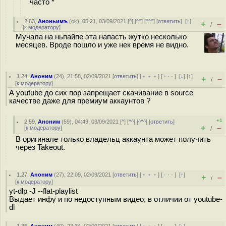
часто *
2.63
,
Аноньимъ
(
ok
), 05:21, 03/09/2021 [
^
] [
^^
] [
^^^
] [
ответить
]
[
↑
]
+
–
/
[
к модератору
]
Мучала на ньпайпе эта напасть жутко несколько
месяцев. Вроде пошло и уже нек время не видно.
1.24
,
Аноним
(
24
), 21:58, 02/09/2021 [
ответить
] [
﹢﹢﹢
] [
· · ·
]
[
↓
] [
↑
]
+
–
/
[
к модератору
]
А youtube до сих пор запрещает скачивание в source
качестве даже для премиум аккаунтов ?
+1
2.59
,
Аноним
(
59
), 04:49, 03/09/2021 [
^
] [
^^
] [
^^^
] [
ответить
]
+
–
[
к модератору
]
/
В оригинале только владельц аккаунта может получить
через Takeout.
1.27
,
Аноним
(
27
), 22:09, 02/09/2021 [
ответить
] [
﹢﹢﹢
] [
· · ·
]
[
↑
]
+
–
/
[
к модератору
]
yt-dlp -J --flat-playlist
Выдает инфу и по недоступным видео, в отличии от youtube-
dl