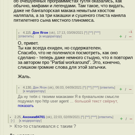
об очешуенных программистах гугля оказались, как
обычно, мифами и легендами. Там такое, что видать,
даже не бангалорская макака немытым хвостом
наляпала, а за три какашки и сушеного глиста наняла
пятилетнего сына местного глиномеса.
–1
4.115
,
Дон Ягон
(
ok
), 17:13, 03/09/2021 [
^
] [
^^
] [
^^^
]
+
–
[
ответить
]
[
к модератору
]
/
О, привет.
Ты как всегда ехиден, но содержателен.
Спасибо, что не поленился посмотреть, как оно
сделано - теперь даже немного стыдно, что я повторил
за автором про "Partial workaround". Это, конечно,
слишком громкие слова для этой затычки.
Жаль.
4.130
,
Дон Ягон
(
ok
), 06:03, 04/09/2021 [
^
] [
^^
] [
^^^
] [
ответить
]
+
–
/
[
к модератору
]
Да ну тебя с твоими макаками Я в буквальном смысле
подумал про http user agent ...
большой текст свёрнут,
показать
2.25
,
Аноним84701
(
ok
), 22:03, 02/09/2021 [
^
] [
^^
] [
^^^
] [
ответить
]
+
–
/
[
↑
] [
к модератору
]
> Кто-то сталкивался с таким ?