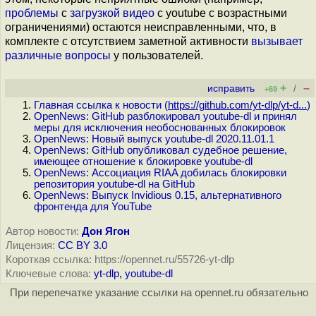
проблемы
с
загрузкой
видео
с youtube с возрастными
ограничениями) остаются неисправленными, что, в
комплекте с отсутствием заметной активности
вызывает
различные
вопросы
у пользователей.
+
–
исправить
/
+69
Главная ссылка к новости (
https://github.com/yt-dlp/yt-d...
)
OpenNews: GitHub разблокировал youtube-dl и принял
меры для исключения необоснованных блокировок
OpenNews: Новый выпуск youtube-dl 2020.11.01.1
OpenNews: GitHub опубликовал судебное решение,
имеющее отношение к блокировке youtube-dl
OpenNews: Ассоциация RIAA добилась блокировки
репозитория youtube-dl на GitHub
OpenNews: Выпуск Invidious 0.15, альтернативного
фронтенда для YouTube
Автор новости:
Дон Ягон
Лицензия:
CC BY 3.0
Короткая ссылка: https://opennet.ru/55726-yt-dlp
Ключевые слова:
yt-dlp
,
youtube-dl
При перепечатке указание ссылки на opennet.ru обязательно