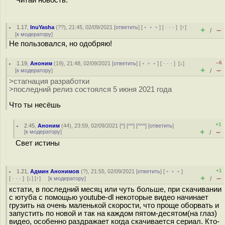
Читай новость.
1.17
,
InuYasha
(
??
), 21:45, 02/09/2021 [
ответить
] [
﹢﹢﹢
] [
· · ·
]
[
↑
]
+
–
/
[
к модератору
]
Не пользовался, но одобряю!
–6
1.19
,
Аноним
(
19
), 21:48, 02/09/2021 [
ответить
] [
﹢﹢﹢
] [
· · ·
]
[
↓
]
+
–
[
к модератору
]
/
>стагнация разработки
>последний релиз состоялся 5 июня 2021 года
Что ты несёшь
+1
2.45
,
Аноним
(
44
), 23:59, 02/09/2021 [
^
] [
^^
] [
^^^
] [
ответить
]
+
–
[
к модератору
]
/
Свет истины
+1
1.21
,
Админ Анонимов
(
?
), 21:55, 02/09/2021 [
ответить
] [
﹢﹢﹢
]
+
–
[
· · ·
]
[
↓
] [
↑
] [
к модератору
]
/
кстати, в последний месяц или чуть больше, при скачивании
с ютуба с помощью youtube-dl некоторые видео начинает
грузить на очень маленькой скорости, что проще оборвать и
запустить по новой и так на каждом пятом-десятом(на глаз)
видео, особенно раздражает когда скачивается сериал. Кто-