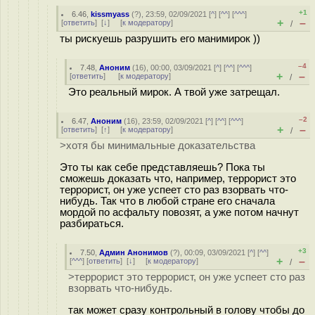
+1
6.46
,
kissmyass
(
?
), 23:59, 02/09/2021 [
^
] [
^^
] [
^^^
]
+
–
[
ответить
]
[
↓
] [
к модератору
]
/
ты рискуешь разрушить его манимирок ))
–4
7.48
,
Аноним
(
16
), 00:00, 03/09/2021 [
^
] [
^^
] [
^^^
]
+
–
[
ответить
]
[
к модератору
]
/
Это реальный мирок. А твой уже затрещал.
–2
6.47
,
Аноним
(
16
), 23:59, 02/09/2021 [
^
] [
^^
] [
^^^
]
+
–
[
ответить
]
[
↑
] [
к модератору
]
/
>хотя бы минимальные доказательства
Это ты как себе представляешь? Пока ты
сможешь доказать что, например, террорист это
террорист, он уже успеет сто раз взорвать что-
нибудь. Так что в любой стране его сначала
мордой по асфальту повозят, а уже потом начнут
разбираться.
+3
7.50
,
Админ Анонимов
(
?
), 00:09, 03/09/2021 [
^
] [
^^
]
+
–
[
^^^
] [
ответить
]
[
↓
] [
к модератору
]
/
>террорист это террорист, он уже успеет сто раз
взорвать что-нибудь.
так может сразу контрольный в голову чтобы до