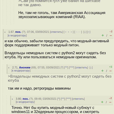
>Сам ytd помнится гугл уже банил на шитхабе
не так давно.
Не, там не гоголь, там Американская Ассоциация
звукозаписывающих компаний (RIAA).
–2
1.67
,
пох.
(
?
), 07:06, 03/09/2021 [
ответить
] [
﹢﹢﹢
] [
· · ·
]
[
↓
] [
↑
]
+
–
[
к модератору
]
/
и как обычно, забыли предупредить, что модный-активный
форк поддерживает только модный питон.
Владельцы немодных систем с python2 могут сидеть без
ютуба. Ну или пользоваться немодным оригиналом.
+3
2.71
,
Аноним
(
69
), 07:55, 03/09/2021 [
^
] [
^^
] [
^^^
] [
ответить
]
[
↓
]
+
–
[
к модератору
]
/
>Владельцы немодных систем с python2 могут сидеть без
ютуба
так им и надо, ретрограды мамкины
–2
3.80
,
пох.
(
?
), 09:49, 03/09/2021 [
^
] [
^^
] [
^^^
] [
ответить
]
+
–
[
к модератору
]
/
Точно. Нет бы купить модный-новый субноут с
windows11 и 32ядерным процессором, и смотреть