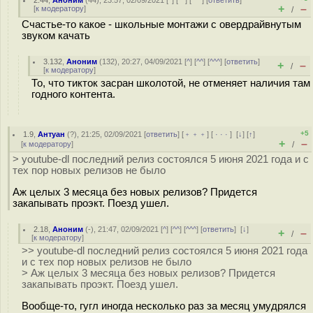
2.44
,
Аноним
(
44
), 23:57, 02/09/2021 [
^
] [
^^
] [
^^^
] [
ответить
]
+
–
[
к модератору
]
/
Счастье-то какое - школьные монтажи с овердрайвнутым
звуком качать
3.132
,
Аноним
(
132
), 20:27, 04/09/2021 [
^
] [
^^
] [
^^^
] [
ответить
]
+
–
/
[
к модератору
]
То, что тикток засран школотой, не отменяет наличия там
годного контента.
+5
1.9
,
Антуан
(
?
), 21:25, 02/09/2021 [
ответить
] [
﹢﹢﹢
] [
· · ·
]
[
↓
] [
↑
]
+
–
[
к модератору
]
/
> youtube-dl последний релиз состоялся 5 июня 2021 года и с
тех пор новых релизов не было
Аж целых 3 месяца без новых релизов? Придется
закапывать проэкт. Поезд ушел.
2.18
,
Аноним
(
-
), 21:47, 02/09/2021 [
^
] [
^^
] [
^^^
] [
ответить
]
[
↓
]
+
–
/
[
к модератору
]
>> youtube-dl последний релиз состоялся 5 июня 2021 года
и с тех пор новых релизов не было
> Аж целых 3 месяца без новых релизов? Придется
закапывать проэкт. Поезд ушел.
Вообще-то, гугл иногда несколько раз за месяц умудрялся