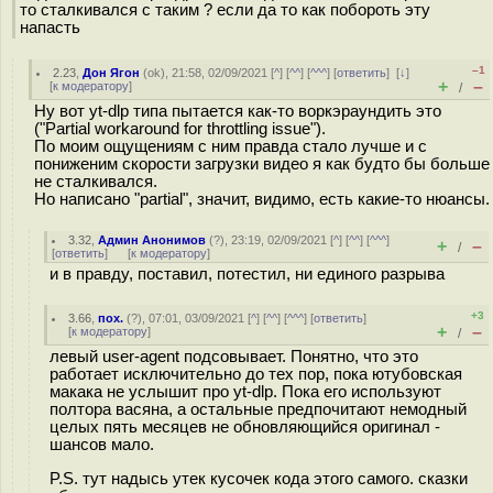
то сталкивался с таким ? если да то как побороть эту
напасть
–1
2.23
,
Дон Ягон
(
ok
), 21:58, 02/09/2021 [
^
] [
^^
] [
^^^
] [
ответить
]
[
↓
]
+
–
[
к модератору
]
/
Ну вот yt-dlp типа пытается как-то воркэраундить это
("Partial workaround for throttling issue").
По моим ощущениям с ним правда стало лучше и с
пониженим скорости загрузки видео я как будто бы больше
не сталкивался.
Но написано "partial", значит, видимо, есть какие-то нюансы.
3.32
,
Админ Анонимов
(
?
), 23:19, 02/09/2021 [
^
] [
^^
] [
^^^
]
+
–
/
[
ответить
]
[
к модератору
]
и в правду, поставил, потестил, ни единого разрыва
+3
3.66
,
пох.
(
?
), 07:01, 03/09/2021 [
^
] [
^^
] [
^^^
] [
ответить
]
+
–
[
к модератору
]
/
левый user-agent подсовывает. Понятно, что это
работает исключительно до тех пор, пока ютубовская
макака не услышит про yt-dlp. Пока его используют
полтора васяна, а остальные предпочитают немодный
целых пять месяцев не обновляющийся оригинал -
шансов мало.
P.S. тут надысь утек кусочек кода этого самого. сказки