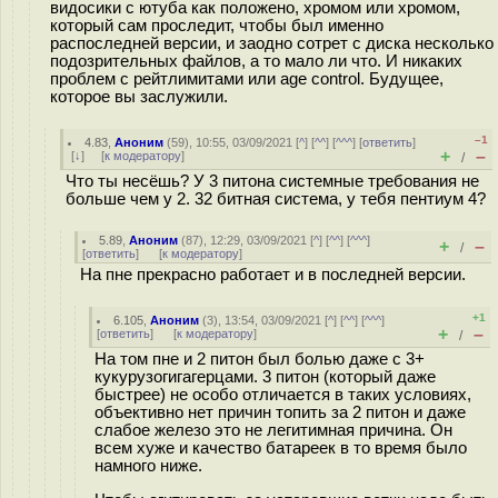
видосики с ютуба как положено, хромом или хромом,
который сам проследит, чтобы был именно
распоследней версии, и заодно сотрет с диска несколько
подозрительных файлов, а то мало ли что. И никаких
проблем с рейтлимитами или age control. Будущее,
которое вы заслужили.
–1
4.83
,
Аноним
(
59
), 10:55, 03/09/2021 [
^
] [
^^
] [
^^^
] [
ответить
]
+
–
[
↓
] [
к модератору
]
/
Что ты несёшь? У 3 питона системные требования не
больше чем у 2. 32 битная система, у тебя пентиум 4?
5.89
,
Аноним
(
87
), 12:29, 03/09/2021 [
^
] [
^^
] [
^^^
]
+
–
/
[
ответить
]
[
к модератору
]
На пне прекрасно работает и в последней версии.
+1
6.105
,
Аноним
(
3
), 13:54, 03/09/2021 [
^
] [
^^
] [
^^^
]
+
–
[
ответить
]
[
к модератору
]
/
На том пне и 2 питон был болью даже с 3+
кукурузогигагерцами. 3 питон (который даже
быстрее) не особо отличается в таких условиях,
объективно нет причин топить за 2 питон и даже
слабое железо это не легитимная причина. Он
всем хуже и качество батареек в то время было
намного ниже.