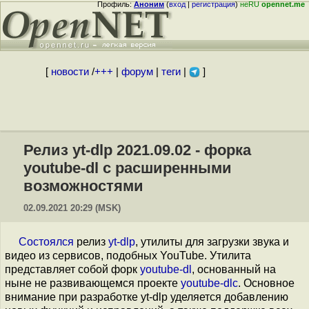
Профиль:
Аноним
(
вход
|
регистрация
)
неRU
opennet.me
[
новости
/
+++
|
форум
|
теги
|
]
Релиз yt-dlp 2021.09.02 - форка
youtube-dl с расширенными
возможностями
02.09.2021 20:29 (MSK)
Состоялся
релиз
yt-dlp
, утилиты для загрузки звука и
видео из сервисов, подобных YouTube. Утилита
представляет собой форк
youtube-dl
, основанный на
ныне не развивающемся проекте
youtube-dlc
. Основное
внимание при разработке yt-dlp уделяется добавлению