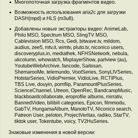
Многопоточная загрузка фрагментов видео.
Возможность использования aria2c для загрузки
DASH(mpd) и HLS (m3u8).
Добавлены новые экстракторы видео: AnimeLab,
Philo MSO, Spectrum MSO, SlingTV MSO,
Cablevision MSO, Rcs, Gedi, bitwave.tv, mildom,
audius, zee5, mtv.it, wimtv, pluto.tv, niconico users,
discoveryplus.in, mediathek, NFHSNetwork, nebula,
ukcolumn, whowatch, MxplayerShow, parlview (au),
YoutubeWebArchive, fancode, Saitosan,
ShemarooMe, telemundo, VootSeries, SonyLIVSeries,
HotstarSeries, VidioPremier, VidioLive, RCTIPlus,
TBS Live, douyin, pornflip, ParamountPlusSeries,
ScienceChannel, Utreon, OpenRec, BandcampMusic,
blackboardcollaborate, eroprofile albums, mirrativ,
BannedVideo, bilibili categories, Epicon, filmmodu,
GabTV, HungamaAlbum, ManotoTV, Niconico search,
Patreon User, peloton, ProjectVeritas, radiko, StarTV,
tiktok user, Tokentube, voicy, TV2HuSeries.
Знаковые изменения в новой версии: