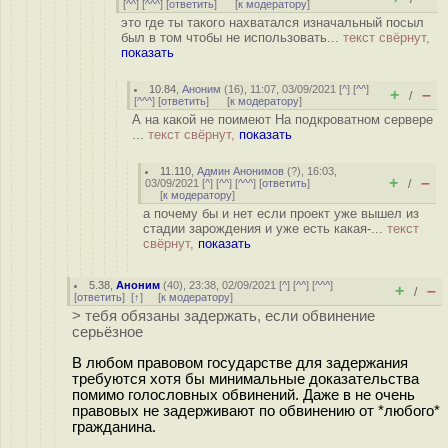
[
^^
] [
^^^
] [
ответить
]
[
к модератору
]
это где ты такого нахватался изначальный посыл
был в том чтобы не использовать...
текст свёрнут,
показать
10.84
,
Аноним
(
16
), 11:07, 03/09/2021 [
^
] [
^^
]
+
–
/
[
^^^
] [
ответить
]
[
к модератору
]
А на какой не поимеют На подкроватном сервере
...
текст свёрнут,
показать
11.110
,
Админ Анонимов
(
?
), 16:03,
+
–
03/09/2021 [
^
] [
^^
] [
^^^
] [
ответить
]
/
[
к модератору
]
а почему бы и нет если проект уже вышел из
стадии зарождения и уже есть какая-...
текст
свёрнут,
показать
5.38
,
Аноним
(
40
), 23:38, 02/09/2021 [
^
] [
^^
] [
^^^
]
+
–
/
[
ответить
]
[
↑
] [
к модератору
]
> тебя обязаны задержать, если обвинение
серьёзное
В любом правовом государстве для задержания
требуются хотя бы минимальные доказательства
помимо голословных обвинений. Даже в не очень
правовых не задерживают по обвинению от *любого*
гражданина.