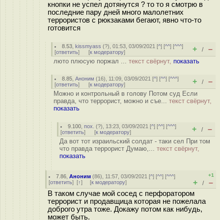
кнопки не успел дотянутся ? то то я смотрю в
последние пару дней много малолетних
террористов с рюкзаками бегают, явно что-то
готовится
8.53
,
kissmyass
(
?
), 01:53, 03/09/2021 [
^
] [
^^
] [
^^^
]
+
–
/
[
ответить
]
[
к модератору
]
люто плюсую поржал ...
текст свёрнут,
показать
8.85
,
Аноним
(
16
), 11:09, 03/09/2021 [
^
] [
^^
] [
^^^
]
+
–
/
[
ответить
]
[
к модератору
]
Можно и контрольный в голову Потом суд Если
правда, что террорист, можно и съе...
текст свёрнут,
показать
9.100
,
пох.
(
?
), 13:23, 03/09/2021 [
^
] [
^^
] [
^^^
]
+
–
/
[
ответить
]
[
к модератору
]
Да вот тот израильский солдат - таки сел При том
что правда террорист Думаю,...
текст свёрнут,
показать
+1
7.86
,
Аноним
(
86
), 11:57, 03/09/2021 [
^
] [
^^
] [
^^^
]
+
–
[
ответить
]
[
↑
] [
к модератору
]
/
В таком случае мой сосед с перфоратором
террорист и продавщица которая не пожелала
доброго утра тоже. Докажу потом как нибудь,
может быть.