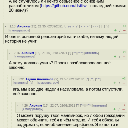
А не случилось ли нечто серьёзное с основным
разработчиком (
https://github.com/dstftw
- последний коммит
20 июня)?
+2
1.13
,
Аноним
(
13
), 21:35, 02/09/2021 [
ответить
] [
﹢﹢﹢
] [
· · ·
]
[
↓
] [
↑
]
+
–
[
к модератору
]
/
И опять основной репозиторий на гитхабе, ничему людей
история не учит
+1
2.16
,
Аноним
(
16
), 21:45, 02/09/2021 [
^
] [
^^
] [
^^^
] [
ответить
]
+
–
[
к модератору
]
/
А чему должна учить? Проект разблокировали, всё
законно.
+2
3.22
,
Админ Анонимов
(
?
), 21:57, 02/09/2021 [
^
] [
^^
] [
^^^
]
+
–
[
ответить
]
[
↓
] [
к модератору
]
/
ага, мы вас две недели насиловала, а потом отпустили,
всё законно.
–7
4.26
,
Аноним
(
16
), 22:07, 02/09/2021 [
^
] [
^^
] [
^^^
] [
ответить
]
+
–
[
к модератору
]
/
Я может порушу твоя манямирок, но любой гражданин
может обвинить тебя в чём угодно. И тебя обязаны
задержать, если обвинение серьёзное. Это почти в