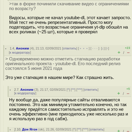
>так в форке починили скачивание видео с ограничениями
по возрасту?
Видосы, которые не качал youtube-dl, этот качает запросто.
Мой тест не очень репрезентативный. Просто могу
подвтердить, что возрастные ограничеия yt-dlp обошёл на
всех роликах (~25 шт), которые я проверял
+23
1.4
,
Аноним
(
4
), 21:13, 02/09/2021 [
ответить
] [
﹢﹢﹢
] [
· · ·
]
[
↓
] [
↑
]
+
–
[
к модератору
]
/
> Одновременно можно отметить стагнацию разработки
оригинального проекта - youtube-dl. Его последний релиз
состоялся 5 июня 2021 года
Это уже стагнация в нашем мире? Как страшно жить.
+5
2.7
,
Аноним
(
3
), 21:17, 02/09/2021 [
^
] [
^^
] [
^^^
] [
ответить
]
+
–
[
к модератору
]
/
Ну вообще да, даже популярные сайты отваливаются
постоянно. Это как минимум утомительно конечно, но так
каждому придётся самостоятельно исправлять и это не
очень эффективно (мне приходилось уже несколько раз и
я использую раз в год сабж).
2.10
,
Дон Ягон
(
ok
), 21:26, 02/09/2021 [
^
] [
^^
] [
^^^
] [
ответить
]
+
–
/