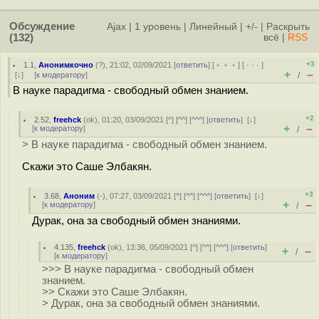
Обсуждение
Ajax
|
1 уровень
|
Линейный
|
+/-
|
Раскрыть
(132)
всё
|
RSS
+3
1.1
,
Анонимкочно
(
?
), 21:02, 02/09/2021 [
ответить
] [
﹢﹢﹢
] [
· · ·
]
+
–
[
↓
] [
к модератору
]
/
В науке парадигма - свободный обмен знанием.
+2
2.52
,
freehck
(
ok
), 01:20, 03/09/2021 [
^
] [
^^
] [
^^^
] [
ответить
]
[
↓
]
+
–
[
к модератору
]
/
> В науке парадигма - свободный обмен знанием.
Скажи это Саше Элбакян.
+3
3.68
,
Аноним
(
-
), 07:27, 03/09/2021 [
^
] [
^^
] [
^^^
] [
ответить
]
[
↓
]
+
–
[
к модератору
]
/
Дурак, она за свободный обмен знаниями.
4.135
,
freehck
(
ok
), 13:36, 05/09/2021 [
^
] [
^^
] [
^^^
] [
ответить
]
+
–
/
[
к модератору
]
>>> В науке парадигма - свободный обмен
знанием.
>> Скажи это Саше Элбакян.
> Дурак, она за свободный обмен знаниями.