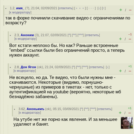
1.2
,
имя_
(
?
), 21:04, 02/09/2021 [
ответить
] [
﹢﹢﹢
] [
· · ·
]
[
↓
] [
↑
]
+
–
/
[
к модератору
]
так в форке починили скачивание видео с ограничениями по
возрасту?
–1
2.3
,
Аноним
(
3
), 21:07, 02/09/2021 [
^
] [
^^
] [
^^^
] [
ответить
]
+
–
[
к модератору
]
/
Вот кстати неплохо бы. Но как? Раньше встроенные
"embed" ссылки были без ограничений просто, а теперь
нужен аккаунт.
+1
2.8
,
Дон Ягон
(
ok
), 21:24, 02/09/2021 [
^
] [
^^
] [
^^^
] [
ответить
]
[
↓
]
+
–
[
к модератору
]
/
Не всецело, но да. Те видео, что были нужны мне -
скачиваются. Некоторые (видимо, порнушно-
чернушные) из примеров в тикетах - нет, только с
аутентификацией на youtube (вероятно, некоторые мб
безнадёжно забанены).
+1
3.62
,
Аноньимъ
(
ok
), 05:15, 03/09/2021 [
^
] [
^^
] [
^^^
] [
ответить
]
+
–
[
к модератору
]
/
На утубе нет же порно как явления. И за меньшее
удаляют и банят.