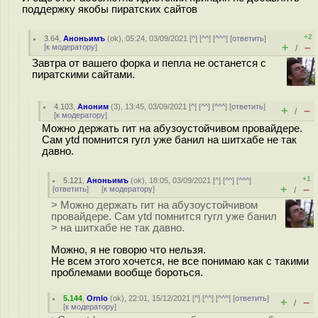
поддержку якобы пиратских сайтов
+2
3.64
,
Аноньимъ
(
ok
), 05:24, 03/09/2021 [
^
] [
^^
] [
^^^
] [
ответить
]
+
–
[
к модератору
]
/
Завтра от вашего форка и пепла не останется с
пиратскими сайтами.
4.103
,
Аноним
(
3
), 13:45, 03/09/2021 [
^
] [
^^
] [
^^^
] [
ответить
]
+
–
/
[
к модератору
]
Можно держать гит на абузоустойчивом провайдере.
Сам ytd помнится гугл уже банил на шитхабе не так
давно.
+1
5.121
,
Аноньимъ
(
ok
), 18:05, 03/09/2021 [
^
] [
^^
] [
^^^
]
+
–
[
ответить
]
[
к модератору
]
/
> Можно держать гит на абузоустойчивом
провайдере. Сам ytd помнится гугл уже банил
> на шитхабе не так давно.
Можно, я не говорю что нельзя.
Не всем этого хочется, не все понимаю как с такими
проблемами вообще бороться.
5.144
,
Ornlo
(
ok
), 22:01, 15/12/2021 [
^
] [
^^
] [
^^^
] [
ответить
]
+
–
/
[
к модератору
]