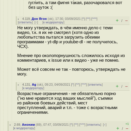
гуглить, а там фигня такая, разочаровался вот
без шуток :(
4.119
,
Дон Ягон
(
ok
), 17:30, 03/09/2021 [
^
] [
^^
] [
^^^
]
+
–
/
[
ответить
]
[
↑
] [
к модератору
]
Не могу утверждать, в чём именно дело с теми
видео, т.к. я их не смотрел (хотя одно из
любопытства пытался загрузить обеими
программами - yt-dlp и youtube-dl - не получилось,
ЧСХ).
Мнение про околопорнушность сложилось исходя из
комментариев, к issue или к видео - уже не помню.
Может всё совсем не так - повторюсь, утверждать не
могу.
4.131
,
Ag
(
ok
), 09:23, 04/09/2021 [
^
] [
^^
] [
^^^
] [
ответить
]
+
–
/
[
к модератору
]
Возрастные ограничения - не обязательно порно
("но мне нравится ход ваших мыслей"), съемки
из районов боевых действий, мест
преступлений, аварий и т.п. - тоже с возрастными
ограничениями.
+1
2.69
,
Аноним
(
69
), 07:47, 03/09/2021 [
^
] [
^^
] [
^^^
] [
ответить
]
[
↑
]
+
–
[
к модератору
]
/