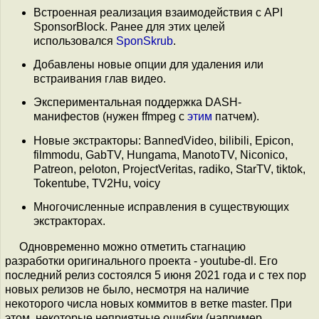
Встроенная реализация взаимодействия с API
SponsorBlock. Ранее для этих целей
использовался
SponSkrub
.
Добавлены новые опции для удаления или
встраивания глав видео.
Экспериментальная поддержка DASH-
манифестов (нужен ffmpeg с
этим
патчем).
Новые экстракторы: BannedVideo, bilibili, Epicon,
filmmodu, GabTV, Hungama, ManotoTV, Niconico,
Patreon, peloton, ProjectVeritas, radiko, StarTV, tiktok,
Tokentube, TV2Hu, voicy
Многочисленные исправления в существующих
экстракторах.
Одновременно можно отметить стагнацию
разработки оригинального проекта - youtube-dl. Его
последний релиз состоялся 5 июня 2021 года и с тех пор
новых релизов не было, несмотря на наличие
некоторого числа новых коммитов в ветке master. При
этом, некоторые неприятные ошибки (например,