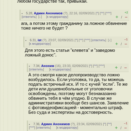
любом государстве так, привыкай.
+2
5.28
,
Админ Анонимов
(
?
), 22:16, 02/09/2021 [
^
] [
^^
] [
^^^
]
+
–
[
ответить
]
[
↓
] [
к модератору
]
/
ага, а потом этому гражданину за ложное обвинение
тоже ничего не будет ?
–1
6.31
,
ist
(
?
), 23:07, 02/09/2021 [
^
] [
^^
] [
^^^
] [
ответить
]
[
↓
]
+
–
[
к модератору
]
/
Для этого есть статьи "клевета" и "заведомо
ложный донос".
7.34
,
Аноним
(
16
), 23:33, 02/09/2021 [
^
] [
^^
] [
^^^
]
+
–
/
[
ответить
]
[
к модератору
]
А это смотря какое делопроизводство ложно
возбудилось. Если уголовка, то да, ты можешь
подать встречный иск. И то с кучей "если". Те же
дети или душевнобольные от уголовочки
освобождены, поэтому могут безнаказанно
обвинить тебя в чём угодно. В случае же
административки вообще без шансов. Заявление
с фотовидеофиксацией - моментально штраф.
Без суда и экспертизы на достоверность.
–1
7.36
,
Админ Анонимов
(
?
), 23:34, 02/09/2021 [
^
] [
^^
]
+
–
[
^^^
] [
ответить
]
[
к модератору
]
/