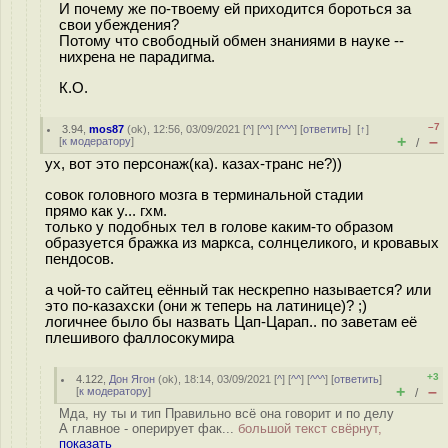
И почему же по-твоему ей приходится бороться за
свои убеждения?
Потому что свободный обмен знаниями в науке --
нихрена не парадигма.
К.О.
–7
3.94
,
mos87
(
ok
), 12:56, 03/09/2021 [
^
] [
^^
] [
^^^
] [
ответить
]
[
↑
]
+
–
[
к модератору
]
/
ух, вот это персонаж(ка). казах-транс не?))
совок головного мозга в терминальной стадии
прямо как у... гхм.
только у подобных тел в голове каким-то образом
образуется бражка из маркса, солнцеликого, и кровавых
пендосов.
а чой-то сайтец еённый так нескрепно называется? или
это по-казахски (они ж теперь на латинице)? ;)
логичнее было бы назвать Цап-Царап.. по заветам её
плешивого фаллосокумира
+3
4.122
,
Дон Ягон
(
ok
), 18:14, 03/09/2021 [
^
] [
^^
] [
^^^
] [
ответить
]
+
–
[
к модератору
]
/
Мда, ну ты и тип Правильно всё она говорит и по делу
А главное - оперирует фак...
большой текст свёрнут,
показать