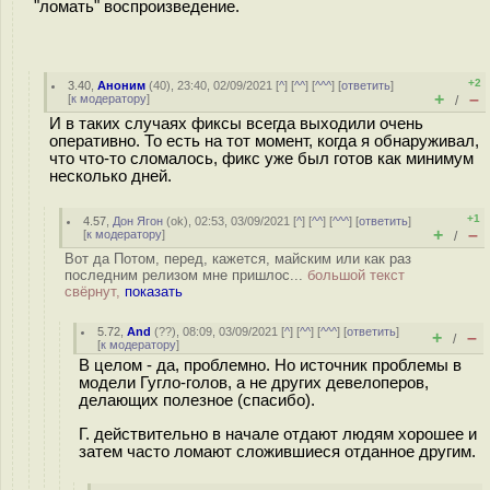
"ломать" воспроизведение.
+2
3.40
,
Аноним
(
40
), 23:40, 02/09/2021 [
^
] [
^^
] [
^^^
] [
ответить
]
+
–
[
к модератору
]
/
И в таких случаях фиксы всегда выходили очень
оперативно. То есть на тот момент, когда я обнаруживал,
что что-то сломалось, фикс уже был готов как минимум
несколько дней.
+1
4.57
,
Дон Ягон
(
ok
), 02:53, 03/09/2021 [
^
] [
^^
] [
^^^
] [
ответить
]
+
–
[
к модератору
]
/
Вот да Потом, перед, кажется, майским или как раз
последним релизом мне пришлос...
большой текст
свёрнут,
показать
5.72
,
And
(
??
), 08:09, 03/09/2021 [
^
] [
^^
] [
^^^
] [
ответить
]
+
–
/
[
к модератору
]
В целом - да, проблемно. Но источник проблемы в
модели Гугло-голов, а не других девелоперов,
делающих полезное (спасибо).
Г. действительно в начале отдают людям хорошее и
затем часто ломают сложившиеся отданное другим.