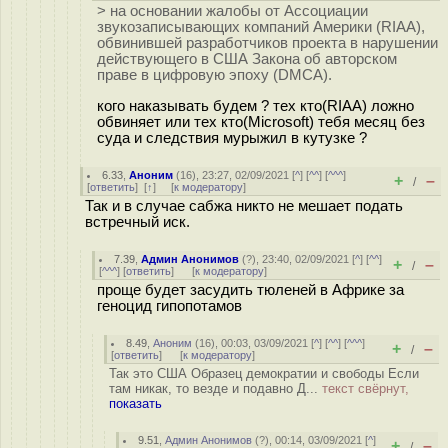
> на основании жалобы от Ассоциации
звукозаписывающих компаний Америки (RIAA),
обвинившей разработчиков проекта в нарушении
действующего в США Закона об авторском
праве в цифровую эпоху (DMCA).
кого наказывать будем ? тех кто(RIAA) ложно
обвиняет или тех кто(Microsoft) тебя месяц без
суда и следствия мурыжил в кутузке ?
6.33
,
Аноним
(
16
), 23:27, 02/09/2021 [
^
] [
^^
] [
^^^
]
+
–
/
[
ответить
]
[
↑
] [
к модератору
]
Так и в случае сабжа никто не мешает подать
встречный иск.
7.39
,
Админ Анонимов
(
?
), 23:40, 02/09/2021 [
^
] [
^^
]
+
–
/
[
^^^
] [
ответить
]
[
к модератору
]
проще будет засудить тюленей в Африке за
геноцид гипопотамов
8.49
,
Аноним
(
16
), 00:03, 03/09/2021 [
^
] [
^^
] [
^^^
]
+
–
/
[
ответить
]
[
к модератору
]
Так это США Образец демократии и свободы Если
там никак, то везде и подавно Д...
текст свёрнут,
показать
9.51
,
Админ Анонимов
(
?
), 00:14, 03/09/2021 [
^
]
+
–
/