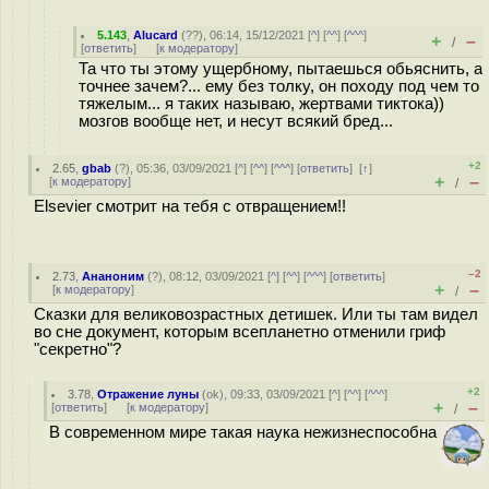
5.143
,
Alucard
(
??
), 06:14, 15/12/2021 [
^
] [
^^
] [
^^^
]
+
–
/
[
ответить
]
[
к модератору
]
Та что ты этому ущербному, пытаешься обьяснить, а
точнее зачем?... ему без толку, он походу под чем то
тяжелым... я таких называю, жертвами тиктока))
мозгов вообще нет, и несут всякий бред...
+2
2.65
,
gbab
(
?
), 05:36, 03/09/2021 [
^
] [
^^
] [
^^^
] [
ответить
]
[
↑
]
+
–
[
к модератору
]
/
Elsevier смотрит на тебя с отвращением!!
–2
2.73
,
Ананоним
(
?
), 08:12, 03/09/2021 [
^
] [
^^
] [
^^^
] [
ответить
]
+
–
[
к модератору
]
/
Сказки для великовозрастных детишек. Или ты там видел
во сне документ, которым всепланетно отменили гриф
"секретно"?
+2
3.78
,
Отражение луны
(
ok
), 09:33, 03/09/2021 [
^
] [
^^
] [
^^^
]
+
–
[
ответить
]
[
к модератору
]
/
В современном мире такая наука нежизнеспособна