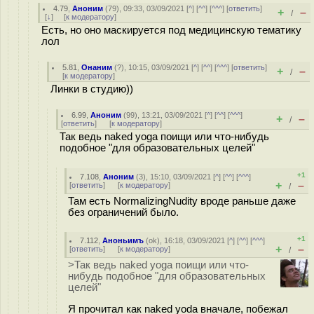
4.79
,
Аноним
(
79
), 09:33, 03/09/2021 [
^
] [
^^
] [
^^^
] [
ответить
]
+
–
/
[
↓
] [
к модератору
]
Есть, но оно маскируется под медицинскую тематику
лол
5.81
,
Онаним
(
?
), 10:15, 03/09/2021 [
^
] [
^^
] [
^^^
] [
ответить
]
+
–
/
[
к модератору
]
Линки в студию))
6.99
,
Аноним
(
99
), 13:21, 03/09/2021 [
^
] [
^^
] [
^^^
]
+
–
/
[
ответить
]
[
к модератору
]
Так ведь naked yoga поищи или что-нибудь
подобное "для образовательных целей"
+1
7.108
,
Аноним
(
3
), 15:10, 03/09/2021 [
^
] [
^^
] [
^^^
]
+
–
[
ответить
]
[
к модератору
]
/
Там есть NormalizingNudity вроде раньше даже
без ограничений было.
+1
7.112
,
Аноньимъ
(
ok
), 16:18, 03/09/2021 [
^
] [
^^
] [
^^^
]
+
–
[
ответить
]
[
к модератору
]
/
>Так ведь naked yoga поищи или что-
нибудь подобное "для образовательных
целей"
Я прочитал как naked yoda вначале, побежал