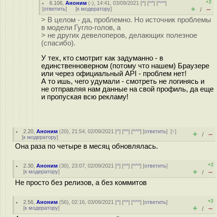
+2
6.106
,
Аноним
(
-
), 14:41, 03/09/2021 [
^
] [
^^
] [
^^^
]
+
–
[
ответить
]
[
к модератору
]
/
> В целом - да, проблемно. Но источник проблемы
в модели Гугло-голов, а
> не других девелоперов, делающих полезное
(спасибо).
У тех, кто смотрит как задуманно - в
единственноверном (потому что нашем) Браузере
или через официальный API - проблем нет!
А то ишь, чего удумали - смотреть не логинясь и
не отправляя нам данные на свой профиль, да еще
и пропуская всю рекламу!
2.20
,
Аноним
(
20
), 21:54, 02/09/2021 [
^
] [
^^
] [
^^^
] [
ответить
]
[
↑
]
+
–
/
[
к модератору
]
Она раза по четыре в месяц обновлялась.
+2
2.30
,
Аноним
(
30
), 23:07, 02/09/2021 [
^
] [
^^
] [
^^^
] [
ответить
]
+
–
[
к модератору
]
/
Не просто без релизов, а без коммитов
+2
2.56
,
Аноним
(
56
), 02:16, 03/09/2021 [
^
] [
^^
] [
^^^
] [
ответить
]
+
–
[
к модератору
]
/