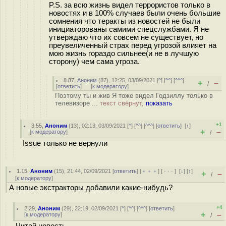
P.S. за всю жизнь видел террористов только в
новостях и в 100% случаев были очень большие
сомнения что теракты из новостей не были
инициаторованы самими спецслужбами. Я не
утверждаю что их совсем не существует, но
преувеличенный страх перед угрозой влияет на
мою жизнь гораздо сильнее(и не в лучшую
сторону) чем сама угроза.
8.87
,
Аноним
(
87
), 12:25, 03/09/2021 [
^
] [
^^
] [
^^^
]
+
–
/
[
ответить
]
[
к модератору
]
Поэтому ты и жив Я тоже видел Годзиллу только в
телевизоре ...
текст свёрнут,
показать
+1
3.55
,
Аноним
(
13
), 02:13, 03/09/2021 [
^
] [
^^
] [
^^^
] [
ответить
]
[
↑
]
+
–
[
к модератору
]
/
Issue только не вернули
1.15
,
Аноним
(
15
), 21:44, 02/09/2021 [
ответить
] [
﹢﹢﹢
] [
· · ·
]
[
↓
] [
↑
]
+
–
/
[
к модератору
]
А новые экстракторы добавили какие-нибудь?
+4
2.29
,
Аноним
(
29
), 22:19, 02/09/2021 [
^
] [
^^
] [
^^^
] [
ответить
]
+
–
[
к модератору
]
/