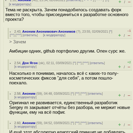
1.35
,
Аноним
(
40
), 23:34, 02/09/2021 [
ответить
] [
﹢﹢﹢
] [
· · ·
]
[
↓
]
+
–
/
[
к модератору
]
Тема не раскрыта. Зачем понадобилось создавать форк
вместо того, чтобы присоединиться к разработке основного
проекта?
–1
2.43
,
Аноним Анонимович Анонимов
(
?
), 23:55, 02/09/2021 [
^
]
+
–
[
^^
] [
^^^
] [
ответить
]
[
к модератору
]
/
> Зачем
Амбиции одних, github портфолио другим. Опен сурс же.
+2
2.54
,
Дон Ягон
(
ok
), 02:11, 03/09/2021 [
^
] [
^^
] [
^^^
] [
ответить
]
+
–
[
к модератору
]
/
Насколько я понимаю, началось всё с каких-то полу-
косметических фиксов "для себя", а потом пошло-
поехало.
2.58
,
Аноним
(
59
), 04:48, 03/09/2021 [
^
] [
^^
] [
^^^
] [
ответить
]
+
–
/
[
к модератору
]
Оригинал не развивается, единственный разработик
Sergey m закрывает отчёты без разбора, не мержит новые
функции, ему на всё пофиг.
2.60
,
Аноним
(
59
), 04:52, 03/09/2021 [
^
] [
^^
] [
^^^
] [
ответить
]
+
–
/
[
к модератору
]
И ещё этот абсолютно идиотский принцип не добавлять