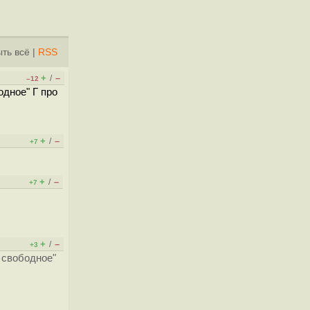
ть всё
|
RSS
+
–
/
–12
одное" Г про
+
–
/
+7
+
–
/
+7
+
–
/
+3
 свободное"