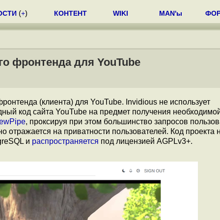
ОСТИ
(
+
)
КОНТЕНТ
WIKI
MAN'ы
ФО
ого фронтенда для YouTube
фронтенда (клиента) для YouTube. Invidious не использует
одный код сайта YouTube на предмет получения необходимо
ewPipe
, проксируя при этом большинство запросов пользо
но отражается на приватности пользователей. Код проекта 
greSQL и
распространяется
под лицензией AGPLv3+.