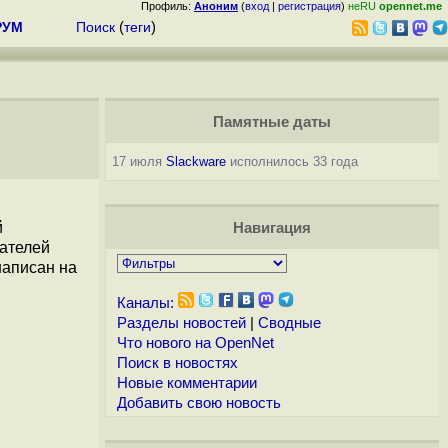
Профиль:
Аноним
(
вход
|
регистрация
)
неRU
opennet.me
РУМ
Поиск
(
теги
)
Памятные даты
17 июля
Slackware
исполнилось 33 года
й
Навигация
вателей
написан на
Каналы:
Разделы новостей
|
Сводные
Что нового на OpenNet
Поиск в новостях
Новые комментарии
Добавить свою новость