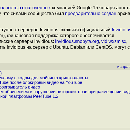
полностью отключенных
компанией Google 15 января аннот
у, что силами сообщества был
предварительно создан
архи
тупных серверов Invidious, включая официальный
Invidio.u
Tor), финансовая поддержка которого обеспечивается
ьские серверы Invidious:
invidious.snopyta.org
,
vid.wxzm.sx
,
ь Invidious на сервер с Ubuntu, Debian или CentOS, могут с
испра
.
)
екламу с кодом для майнинга криптовалюты
Tube после блокировки видео на YouTube
роигрыватель видео
м обвинением в нарушении авторских прав при размещении вид
ной платформы PeerTube 1.2
y