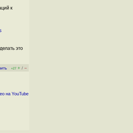
аций к
в
s
делать это
+
–
вить
/
+27
ео на YouTube