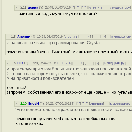
2.11
,
донни
(
?
), 22:48, 06/03/2019 [
^
] [
^^
] [
^^^
] [
ответить
]
[
к модератору
]
Позитивный ведь мультик, что плохого?
1.5
,
Аноним
(
4
), 19:23, 06/03/2019 [
ответить
] [
﹢﹢﹢
] [
· · ·
]
[
↑
] [
к модератору
> написан на языке программирования Crystal
замечательный язык. Быстрый, и синтаксис приятный, в отли
1.6
,
пох
(
?
), 19:59, 06/03/2019 [
ответить
] [
﹢﹢﹢
] [
· · ·
]
[
↓
] [
к модератору
]
> проксируя при этом большинство запросов пользователей
> сервер на котором он установлен, что положительно отра
> на приватности пользователей
лол шта?
(впрочем, собственная его вика жжот еще краше - "но гугель
2.20
,
litrovi4
(
?
), 14:21, 07/03/2019 [
^
] [
^^
] [
^^^
] [
ответить
]
[
к модератору
]
>что положительно отражается на приватности пользов
немного попутали, sed /пользователей/карманов/
в тoлькo чьих