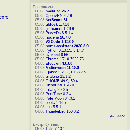
Программы:
06.08
mesa 3d 26.2
05.08
OpenVPN 2.7.6
core
;
05.08
NetBeans 31
05.08
ublock 1.73.0
05.08
gstreamer 1.28.6
05.08
PowerDNS 5.1.4
05.08
node.js 26.7.0
05.08
VSCode 1.132.0
05.08
home-assistant 2026.8.0
05.08
Python 3.13.15, 3.14.7
05.08
hyprland 0.56.2
05.08
Chrome 151.0.7922.75
04.08
Electron 43.3.0
04.08
Mattermost 11.10.0
04.08
Django 5.2.17, 6.0.8
vln
04.08
Grafana 13.1.2
04.08
GNOME 49.9, 50.4
04.08
Unbound 1.26.0
04.08
Erlang 29.0.5
04.08
PeerTube 8.2.4
04.08
Pale Moon 34.3.2
04.08
bootc 1.16.7
04.08
Lua 5.5.1
04.08
Thunderbird 153.0.2
далее>>
Дистрибутивы:
05.08
Tails 7.10.1