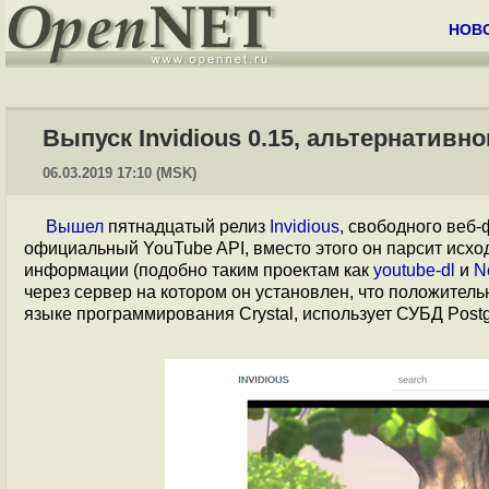
НОВ
Выпуск Invidious 0.15, альтернативн
06.03.2019 17:10 (MSK)
Вышел
пятнадцатый релиз
Invidious
, свободного веб-
официальный YouTube API, вместо этого он парсит исх
информации (подобно таким проектам как
youtube-dl
и
N
через сервер на котором он установлен, что положитель
языке программирования Crystal, использует СУБД Post