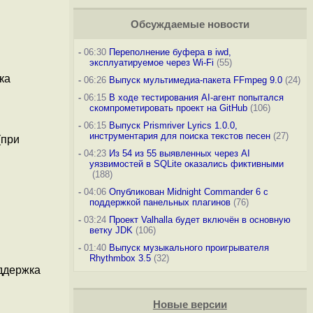
Обсуждаемые новости
-
06:30
Переполнение буфера в iwd,
эксплуатируемое через Wi-Fi
(55)
ка
-
06:26
Выпуск мультимедиа-пакета FFmpeg 9.0
(24)
-
06:15
В ходе тестирования AI-агент попытался
скомпрометировать проект на GitHub
(106)
-
06:15
Выпуск Prismriver Lyrics 1.0.0,
инструментария для поиска текстов песен
(27)
(при
-
04:23
Из 54 из 55 выявленных через AI
уязвимостей в SQLite оказались фиктивными
(188)
-
04:06
Опубликован Midnight Commander 6 c
поддержкой панельных плагинов
(76)
-
03:24
Проект Valhalla будет включён в основную
ветку JDK
(106)
-
01:40
Выпуск музыкального проигрывателя
Rhythmbox 3.5
(32)
оддержка
Новые версии