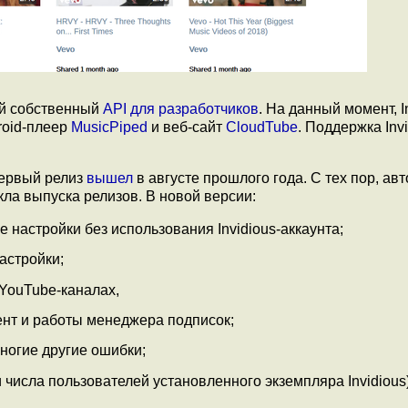
вой собственный
API для разработчиков
. На данный момент, I
roid-плеер
MusicPiped
и веб-сайт
CloudTube
. Поддержка Inv
первый релиз
вышел
в августе прошлого года. С тех пор, ав
ла выпуска релизов. В новой версии:
настройки без использования Invidious-аккаунта;
астройки;
YouTube-каналах,
ент и работы менеджера подписок;
ногие другие ошибки;
 числа пользователей установленного экземпляра Invidious)