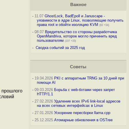
Важное
-
11.07
GhostLock, BadEpoll и Januscape -
уязвимости в ядре Linux, позволяющие получить
права root и обойти изоляцию KVM
(82 +34)
-
08.07
Вредительство со стороны разработчика
OpenMandriva, которое могло причинить вред
пользователям
(107 +33)
-
Сводка событий за 2025 год
Советы
-
19.04.2026
PKI с аппаратным TRNG за 10 дней при
помощи AI
-
09.03.2026
Борьба с web-ботами через запрет
ле прошлого
HTTP/1.1
словий
-
27.02.2026
Удаление всех IPv6 link-local адресов
на всех сетевых интерфейсах в Linux
-
27.01.2026
Ускорение пересборки llama.cpp
-
25.12.2025
Атомарные обновления в OSTree