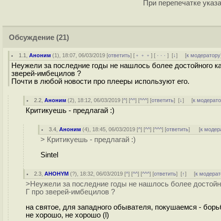
При перепечатке указа
Обсуждение
(21)
1.1
,
Аноним
(
1
), 18:07, 06/03/2019 [
ответить
] [
﹢﹢﹢
] [
· · ·
]
[
↓
] [
к модератору
Неужели за последние годы не нашлось более достойного ка
зверей-имбецилов ?
Почти в любой новости про плееры используют его.
2.2
,
Аноним
(
2
), 18:12, 06/03/2019 [
^
] [
^^
] [
^^^
] [
ответить
]
[
↓
] [
к модерат
Критикуешь - предлагай :)
3.4
,
Аноним
(
4
), 18:45, 06/03/2019 [
^
] [
^^
] [
^^^
] [
ответить
]
[
к модер
> Критикуешь - предлагай :)
Sintel
2.3
,
AHOHYM
(
?
), 18:32, 06/03/2019 [
^
] [
^^
] [
^^^
] [
ответить
]
[
↑
] [
к модерат
>Неужели за последние годы не нашлось более достойно
Г про зверей-имбецилов ?
на святое, для западного обывателя, покушаемся - бор
не хорошо, не хорошо (l)