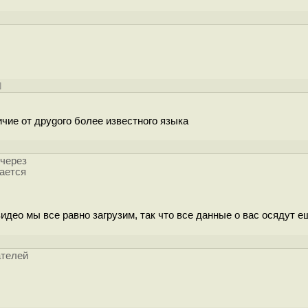
]
чие от друgoго более известного языка
 через
жается
видео мы все равно загрузим, так что все данные о вас осядут ещ
ателей