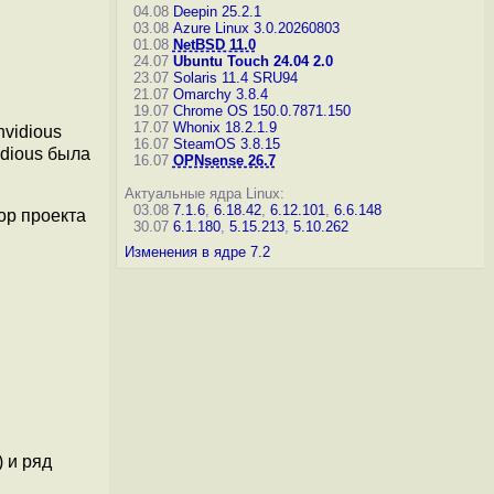
04.08
Deepin 25.2.1
03.08
Azure Linux 3.0.20260803
01.08
NetBSD 11.0
24.07
Ubuntu Touch 24.04 2.0
23.07
Solaris 11.4 SRU94
21.07
Omarchy 3.8.4
19.07
Chrome OS 150.0.7871.150
17.07
Whonix 18.2.1.9
nvidious
16.07
SteamOS 3.8.15
idious была
16.07
OPNsense 26.7
Актуальные ядра Linux:
03.08
7.1.6
,
6.18.42
,
6.12.101
,
6.6.148
тор проекта
30.07
6.1.180
,
5.15.213
,
5.10.262
Изменения в ядре 7.2
 и ряд