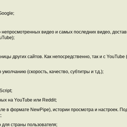
Google;
о непросмотренных видео и самых последних видео, достав
uTube);
ницы других сайтов. Как непосредственно, так и с YouTube 
молчанию (скорость, качество, субтитры и т.д.);
cript;
ых на YouTube или Reddit;
сле в формате NewPipe), истории просмотра и настроек. П
;
о для страны пользователя;