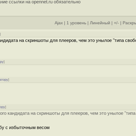
ние ссылки на opennet.ru обязательно
Ajax
|
1 уровень
|
Линейный
|
+/-
|
Раскры
]
ндидата на скриншоты для плееров, чем это унылое "типа своб
ору
]
атору
]
ору
]
го кандидата на скриншоты для плееров, чем это унылое "типа
ьбу с избыточным весом