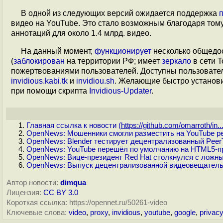
В одной из следующих версий ожидается поддержка
видео на YouTube. Это стало возможным благодаря том
аннотаций для около 1.4 млрд. видео.
На данный момент,
функционирует
несколько общедос
(
заблокирован
на территории РФ; имеет
зеркало
в сети 
пожертвованиями пользователей. Доступны пользовател
invidious.kabi.tk
и
invidiou.sh
. Желающие быстро установит
при помощи скрипта
Invidious-Updater
.
Главная ссылка к новости (
https://github.com/omarroth/in..
OpenNews: Мошенники смогли разместить на YouTube р
OpenNews: Blender тестирует децентрализованный Peer
OpenNews: YouTube перешёл по умолчанию на HTML5-п
OpenNews: Вице-президент Red Hat столкнулся с ложны
OpenNews: Выпуск децентрализованной видеовещатель
Автор новости:
dimqua
Лицензия:
CC BY 3.0
Короткая ссылка: https://opennet.ru/50261-video
Ключевые слова:
video
,
proxy
,
invidious
,
youtube
,
google
,
privac