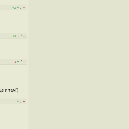
+
–
/
+2
+
–
/
+6
+
–
/
–1
е и там")
+
–
/