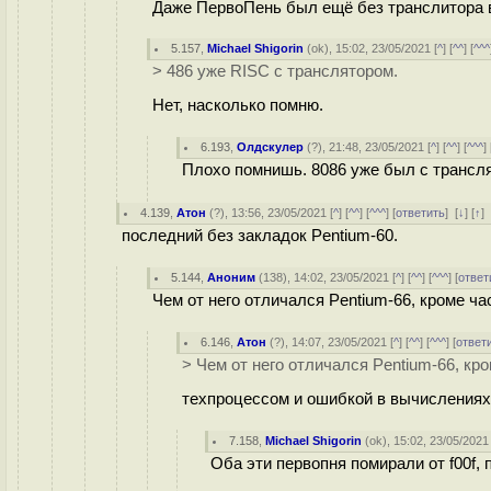
Даже ПервоПень был ещё без транслитора в
5.157
,
Michael Shigorin
(
ok
), 15:02, 23/05/2021 [
^
] [
^^
] [
^^^
> 486 уже RISC с транслятором.
Нет, насколько помню.
6.193
,
Олдскулер
(
?
), 21:48, 23/05/2021 [
^
] [
^^
] [
^^^
] 
Плохо помнишь. 8086 уже был с трансл
4.139
,
Атон
(
?
), 13:56, 23/05/2021 [
^
] [
^^
] [
^^^
] [
ответить
]
[
↓
] [
↑
]
последний без закладок Pentium-60.
5.144
,
Аноним
(
138
), 14:02, 23/05/2021 [
^
] [
^^
] [
^^^
] [
ответ
Чем от него отличался Pentium-66, кроме ч
6.146
,
Атон
(
?
), 14:07, 23/05/2021 [
^
] [
^^
] [
^^^
] [
ответ
> Чем от него отличался Pentium-66, кр
техпроцессом и ошибкой в вычислениях
7.158
,
Michael Shigorin
(
ok
), 15:02, 23/05/2021 
Оба эти первопня помирали от f00f, 