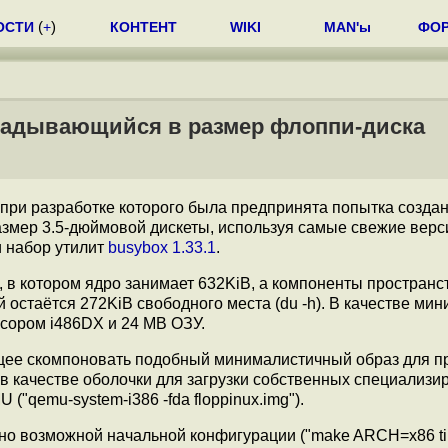
ОСТИ
(
+
)
КОНТЕНТ
WIKI
MAN'ы
ФО
кладывающийся в размер флоппи-диска
 при разработке которого была предпринята попытка созда
змер 3.5-дюймовой дискеты, используя самые свежие верс
и набор утилит
busybox 1.33.1
.
, в котором ядро занимает 632KiB, а компоненты пространс
 остаётся 272KiB свободного места (du -h). В качестве ми
сором i486DX и 24 MB ОЗУ.
щее скомпоновать подобный минималистичный образ для 
в качестве оболочки для загрузки собственных специализ
"qemu-system-i386 -fda floppinux.img").
о возможной начальной конфигурации ("make ARCH=x86 tin