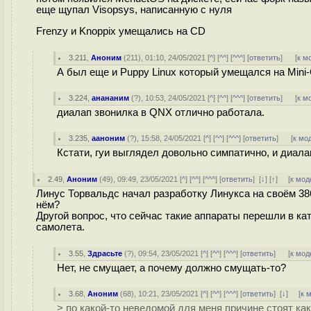
еще щупал Visopsys, написанную с нуля
Frenzy и Knoppix умещались на CD
3.211
,
Аноним
(
211
), 01:10, 24/05/2021 [
^
] [
^^
] [
^^^
] [
ответить
]
[
к м
А был еще и Puppy Linux который умещался на Mini
3.224
,
анананим
(
?
), 10:53, 24/05/2021 [
^
] [
^^
] [
^^^
] [
ответить
]
[
к м
диалап звонилка в QNX отлично работала.
3.235
,
ааноним
(
?
), 15:58, 24/05/2021 [
^
] [
^^
] [
^^^
] [
ответить
]
[
к мо
Кстати, гуи выглядел довольно симпатично, и диала
2.49
,
Аноним
(
49
), 09:49, 23/05/2021 [
^
] [
^^
] [
^^^
] [
ответить
]
[
↓
] [
↑
] [
к мод
Линус Торвальдс начал разработку Линукса на своём 386
нём?
Другой вопрос, что сейчас такие аппараты перешли в кат
самолета.
3.55
,
Здрасьте
(
?
), 09:54, 23/05/2021 [
^
] [
^^
] [
^^^
] [
ответить
]
[
к мод
Нет, не смущает, а почему должно смущать-то?
3.68
,
Аноним
(
68
), 10:21, 23/05/2021 [
^
] [
^^
] [
^^^
] [
ответить
]
[
↓
] [
к 
> по какой-то неведомой для меня причине стоят ка