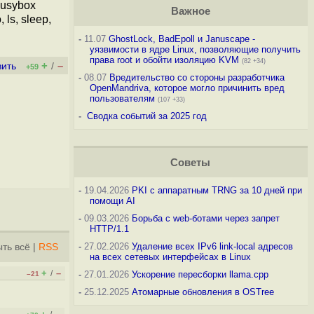
Busybox
Важное
ls, sleep,
-
11.07
GhostLock, BadEpoll и Januscape -
уязвимости в ядре Linux, позволяющие получить
права root и обойти изоляцию KVM
(82 +34)
+
–
вить
/
+59
-
08.07
Вредительство со стороны разработчика
OpenMandriva, которое могло причинить вред
пользователям
(107 +33)
-
Сводка событий за 2025 год
Советы
-
19.04.2026
PKI с аппаратным TRNG за 10 дней при
помощи AI
-
09.03.2026
Борьба с web-ботами через запрет
HTTP/1.1
-
27.02.2026
Удаление всех IPv6 link-local адресов
ть всё
|
RSS
на всех сетевых интерфейсах в Linux
+
–
/
-
27.01.2026
Ускорение пересборки llama.cpp
–21
-
25.12.2025
Атомарные обновления в OSTree