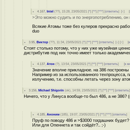
4.167
,
Intel
(
??
), 15:28, 23/05/2021 [
^
] [
^^
] [
^^^
] [
ответить
]
[
↑
] [
>Это можно судить и по энергопотреблению, он 
Всякие Атомы тоже без кулеров прекрасно рабо
duo
3.95
,
Виктор
(
??
), 11:34, 23/05/2021 [
^
] [
^^
] [
^^^
] [
ответить
]
[
↓
] [
↑
] [
Стоят столько потому, что у них уже музейная ценно
дистрибутив под них точно имеет только академиче
4.137
,
Атон
(
?
), 13:54, 23/05/2021 [
^
] [
^^
] [
^^^
] [
ответить
]
[
к м
Значение вполне прикладное. на 386 построены
Например из за использованного техпроцесса, 
излучению, т.е. способны летать через зону ато
3.156
,
Michael Shigorin
(
ok
), 14:59, 23/05/2021 [
^
] [
^^
] [
^^^
] [
ответить
Ничего, что у Линуса вообще-то был 486, а не 386? 
4.185
,
Аноним
(
185
), 19:07, 23/05/2021 [
^
] [
^^
] [
^^^
] [
ответить
]
Пруф по поводу 486 и >$3000 тогдашних будет?
Или для Опеннета и так сойдёт?.. ;-)