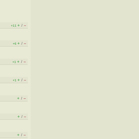
+
–
/
+11
+
–
/
+6
+
–
/
+1
+
–
/
+1
+
–
/
+
–
/
+
–
/