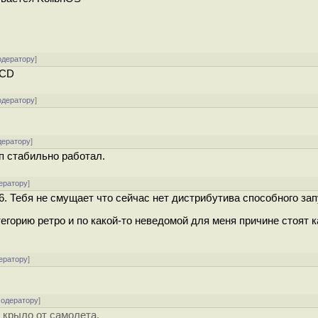
одератору
]
-CD
одератору
]
дератору
]
п стабильно работал.
ератору
]
. Тебя не смущает что сейчас нет дистрибутива способного зап
егорию ретро и по какой-то неведомой для меня причине стоят к
ератору
]
модератору
]
к крыло от самолета.