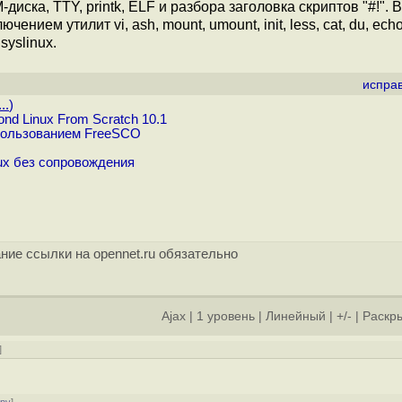
диска, TTY, printk, ELF и разбора заголовка скриптов "#!". 
ем утилит vi, ash, mount, umount, init, less, cat, du, echo, 
syslinux.
испра
..
)
nd Linux From Scratch 10.1
пользованием FreeSCO
ux без сопровождения
ние ссылки на opennet.ru обязательно
Ajax
|
1 уровень
|
Линейный
|
+/-
|
Раскры
]