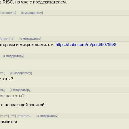
 RISC, но уже с предсказателем.
] [
ответить
]
[
к модератору
]
[
ответить
]
[
к модератору
]
яторами и микрокодами. см.
https://habr.com/ru/post/507958/
 [
к модератору
]
ить
]
[
к модератору
]
астоты?
ить
]
[
к модератору
]
оме частоты?
 с плавающей запятой.
[
^
] [
^^
] [
^^^
] [
ответить
]
[
к модератору
]
помнится.