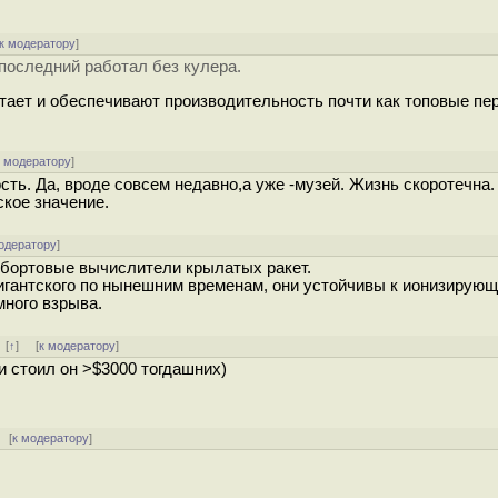
к модератору
]
последний работал без кулера.
тает и обеспечивают производительность почти как топовые пер
к модератору
]
сть. Да, вроде совсем недавно,а уже -музей. Жизнь скоротечна.
ское значение.
одератору
]
 бортовые вычислители крылатых ракет.
гигантского по нынешним временам, они устойчивы к ионизирую
много взрыва.
]
[
↑
] [
к модератору
]
(и стоил он >$3000 тогдашних)
[
к модератору
]