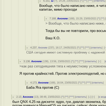
6.151
,
ы
(
?
), 14:28, 23/05/2021 [
^
] [
^^
] [
^^^
] [
ответить
Вообще, что было написано ниже, я чита
капитан, мимо проходи
7.168
,
Аноним
(
168
), 15:29, 23/05/2021 [
^
] [
^^
] [
> Вообще, что было написано ниже, 
Тогда бы вы не повторили, про вось
Ваш К.О.
4.237
,
Аноним
(
237
), 16:17, 24/05/2021 [
^
] [
^^
] [
^^^
] [
ответить
]
[
США сегодня имеют системную проблему с надежной э
3.138
,
Аноним
(
138
), 13:56, 23/05/2021 [
^
] [
^^
] [
^^^
] [
ответить
]
[
↑
] [
>как раз сегодняшняя тяга к неуместному усложне
Я против крайностей. Против электроноподелий, но
4.173
,
Аноним
(
168
), 16:04, 23/05/2021 [
^
] [
^^
] [
^^^
] [
ответить
]
Баба Яга против (С)
2.13
,
Аноним
(
13
), 08:48, 23/05/2021 [
^
] [
^^
] [
^^^
] [
ответить
]
[
↓
] [
↑
] [
к мод
был QNX 4.25 на дискете: ядро, гуи, диалап звонилка, 
потом появился MenuetOS на дискете, сейчас форк назы