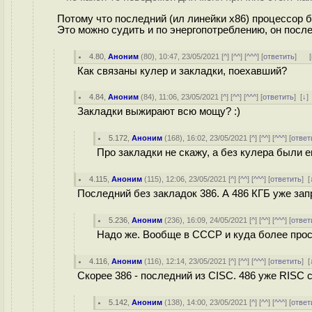
Потому что последний (ил линейки x86) процессор б
Это можно судить и по энергопотреблению, он после
4.80
,
Аноним
(
80
), 10:47, 23/05/2021 [
^
] [
^^
] [
^^^
] [
ответить
]
[
Как связаны кулер и закладки, поехавший?
4.84
,
Аноним
(
84
), 11:06, 23/05/2021 [
^
] [
^^
] [
^^^
] [
ответить
]
[
↓
]
Закладки выжирают всю мощу? :)
5.172
,
Аноним
(
168
), 16:02, 23/05/2021 [
^
] [
^^
] [
^^^
] [
ответ
Про закладки не скажу, а без кулера были е
4.115
,
Аноним
(
115
), 12:06, 23/05/2021 [
^
] [
^^
] [
^^^
] [
ответить
]
[
Последний без закладок 386. А 486 КГБ уже зап
5.236
,
Аноним
(
236
), 16:09, 24/05/2021 [
^
] [
^^
] [
^^^
] [
ответ
Надо же. Вообще в СССР и куда более прост
4.116
,
Аноним
(
116
), 12:14, 23/05/2021 [
^
] [
^^
] [
^^^
] [
ответить
]
[
Скорее 386 - последний из CISC. 486 уже RISC 
5.142
,
Аноним
(
138
), 14:00, 23/05/2021 [
^
] [
^^
] [
^^^
] [
ответ