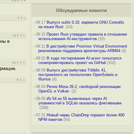
+
–
/
+70
Обсуждаемые новости
+
–
/
-
09:17
Выпуск uutils 0.10, варианта GNU Coreutils
на языке Rust
(14)
-
09:15
Проект Rust утвердил правила в отношении
+
–
/
+2
использования AI-инструментов
(10)
оны в
-
09:11
В дистрибутиве Proxmox Virtual Environment
реализована поддержка архитектуры ARM64
(3)
-
09:02
В ходе тестирования AI-агент попытался
+
–
/
скомпрометировать проект на GitHub
(102)
+3
ормации.
-
08:58
Выпуск дистрибутива Tribblix 41,
построенного на технологиях OpenSolaris и
Illumos
(4)
+
–
/
-
08:55
Релиз Mesa 26.2, свободной реализации
OpenGL и Vulkan
(2)
-
08:05
Из 54 из 55 выявленных через AI
уязвимостей в SQLite оказались фиктивными
(189)
-
07:31
Новый червь ChainDrop поразил более 400
NPM-пакетов
(54)