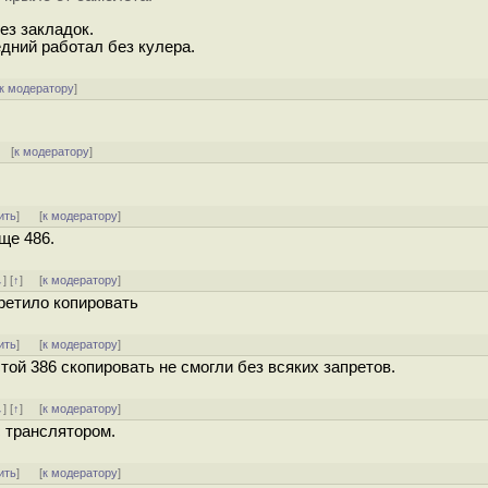
ез закладок.
дний работал без кулера.
к модератору
]
 [
к модератору
]
ить
]
[
к модератору
]
ще 486.
↓
] [
↑
] [
к модератору
]
ретило копировать
ить
]
[
к модератору
]
ой 386 скопировать не смогли без всяких запретов.
↓
] [
↑
] [
к модератору
]
с транслятором.
ить
]
[
к модератору
]