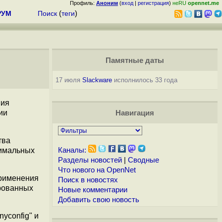
Профиль:
Аноним
(
вход
|
регистрация
)
неRU
opennet.me
РУМ
Поиск
(
теги
)
Памятные даты
17 июля
Slackware
исполнилось 33 года
ния
ии
Навигация
тва
нимальных
Каналы:
Разделы новостей
|
Сводные
Что нового на OpenNet
применения
Поиск в новостях
ированных
Новые комментарии
Добавить свою новость
yconfig" и