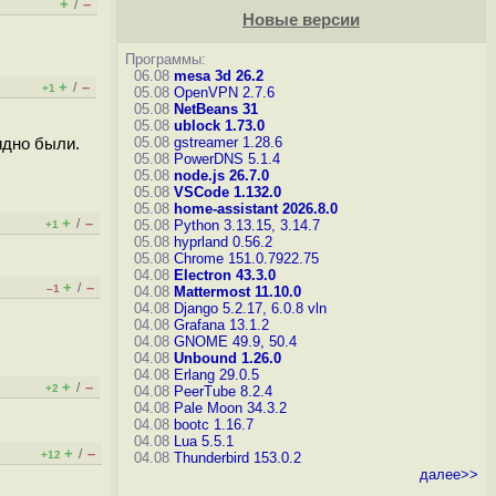
+
–
/
Новые версии
Программы:
06.08
mesa 3d 26.2
+
–
/
+1
05.08
OpenVPN 2.7.6
05.08
NetBeans 31
05.08
ublock 1.73.0
05.08
gstreamer 1.28.6
идно были.
05.08
PowerDNS 5.1.4
05.08
node.js 26.7.0
05.08
VSCode 1.132.0
05.08
home-assistant 2026.8.0
+
–
/
05.08
Python 3.13.15, 3.14.7
+1
05.08
hyprland 0.56.2
05.08
Chrome 151.0.7922.75
04.08
Electron 43.3.0
+
–
/
–1
04.08
Mattermost 11.10.0
04.08
Django 5.2.17, 6.0.8
vln
04.08
Grafana 13.1.2
04.08
GNOME 49.9, 50.4
04.08
Unbound 1.26.0
04.08
Erlang 29.0.5
+
–
/
+2
04.08
PeerTube 8.2.4
04.08
Pale Moon 34.3.2
04.08
bootc 1.16.7
04.08
Lua 5.5.1
+
–
/
+12
04.08
Thunderbird 153.0.2
далее>>