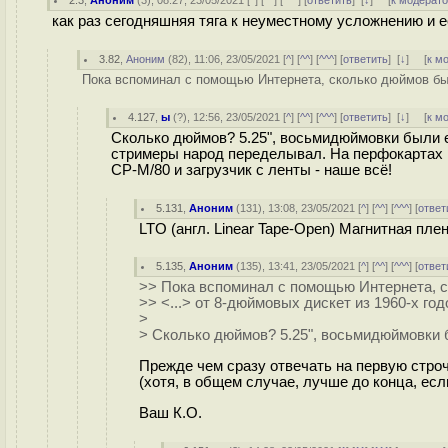
2.3
,
Аноним
(
3
), 08:27, 23/05/2021 [
^
] [
^^
] [
^^^
] [
ответить
]
[
↓
] [
к модерат
как раз сегодняшняя тяга к неуместному усложнению и
3.82
,
Аноним
(
82
), 11:06, 23/05/2021 [
^
] [
^^
] [
^^^
] [
ответить
]
[
↓
] [
к м
Пока вспоминал с помощью Интернета, сколько дюймов был
4.127
,
ы
(
?
), 12:56, 23/05/2021 [
^
] [
^^
] [
^^^
] [
ответить
]
[
↓
] [
к м
Сколько дюймов? 5.25", восьмидюймовки были е
стримеры народ переделывал. На перфокартах 
CP-M/80 и загрузчик с ленты - наше всё!
5.131
,
Аноним
(
131
), 13:08, 23/05/2021 [
^
] [
^^
] [
^^^
] [
ответ
LTO (англ. Linear Tape-Open) Магнитная пл
5.135
,
Аноним
(
135
), 13:41, 23/05/2021 [
^
] [
^^
] [
^^^
] [
ответ
>> Пока вспоминал с помощью Интернета, с
>> <...> от 8-дюймовых дискет из 1960-х год
>
> Сколько дюймов? 5.25", восьмидюймовки 
Прежде чем сразу отвечать на первую строч
(хотя, в общем случае, лучше до конца, есл
Ваш К.О.