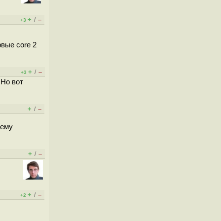
+
–
/
+3
вые core 2
+
–
/
+3
 Но вот
+
–
/
щему
+
–
/
+
–
/
+2