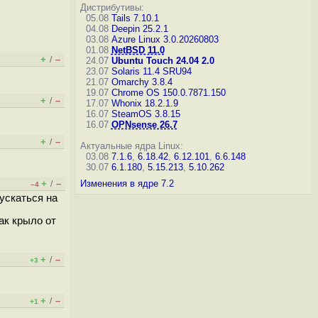
Дистрибутивы:
05.08
Tails 7.10.1
04.08
Deepin 25.2.1
03.08
Azure Linux 3.0.20260803
01.08
NetBSD 11.0
+
–
/
24.07
Ubuntu Touch 24.04 2.0
23.07
Solaris 11.4 SRU94
21.07
Omarchy 3.8.4
19.07
Chrome OS 150.0.7871.150
+
–
/
17.07
Whonix 18.2.1.9
16.07
SteamOS 3.8.15
16.07
OPNsense 26.7
+
–
/
Актуальные ядра Linux:
03.08
7.1.6
,
6.18.42
,
6.12.101
,
6.6.148
30.07
6.1.180
,
5.15.213
,
5.10.262
+
–
Изменения в ядре 7.2
/
–4
ускаться на
ак крыло от
+
–
/
+3
+
–
/
+1