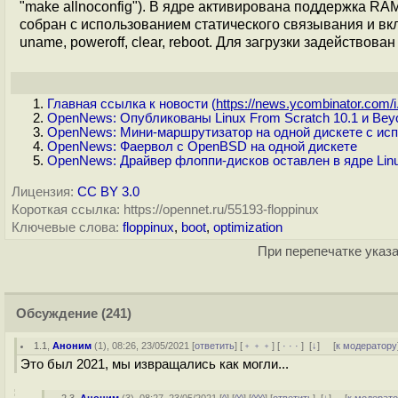
"make allnoconfig"). В ядре активирована поддержка RAM-
собран с использованием статического связывания и включени
uname, poweroff, clear, reboot. Для загрузки задействован 
Главная ссылка к новости (
https://news.ycombinator.com/i.
OpenNews: Опубликованы Linux From Scratch 10.1 и Beyo
OpenNews: Мини-маршрутизатор на одной дискете с ис
OpenNews: Фаервол с OpenBSD на одной дискете
OpenNews: Драйвер флоппи-дисков оставлен в ядре Lin
Лицензия:
CC BY 3.0
Короткая ссылка: https://opennet.ru/55193-floppinux
Ключевые слова:
floppinux
,
boot
,
optimization
При перепечатке указа
Обсуждение
(241)
1.1
,
Аноним
(
1
), 08:26, 23/05/2021 [
ответить
] [
﹢﹢﹢
] [
· · ·
]
[
↓
] [
к модератору
Это был 2021, мы извращались как могли...