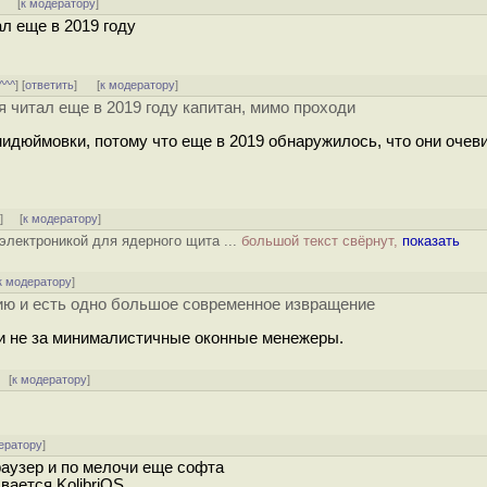
]
[
к модератору
]
л еще в 2019 году
^^^
] [
ответить
]
[
к модератору
]
я читал еще в 2019 году капитан, мимо проходи
мидюймовки, потому что еще в 2019 обнаружилось, что они очев
↑
] [
к модератору
]
лектроникой для ядерного щита ...
большой текст свёрнут,
показать
к модератору
]
нию и есть одно большое современное извращение
 и не за минималистичные оконные менежеры.
[
к модератору
]
ератору
]
браузер и по мелочи еще софта
вается KolibriOS