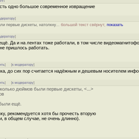
ору
]
 есть одно большое современное извращение
одератору
]
и первые дискеты, натолкну...
большой текст свёрнут,
показать
одератору
]
щё. Да и на лентах тоже работали, в том числе видеомагнитоф
не пришлось работать.
ить
]
[
к модератору
]
енка, до сих пор считается надёжным и дешевым носителем инф
ить
]
[
к модератору
]
колько дюймов были первые дискеты, <...>
ов
были ещё.
ку, рекомендуется хотя бы прочесть вторую
и, в общем случае, не очень длинно).