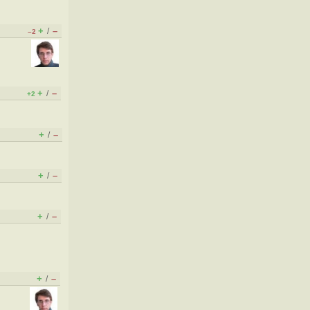
+
–
/
–2
+
–
/
+2
+
–
/
+
–
/
+
–
/
+
–
/