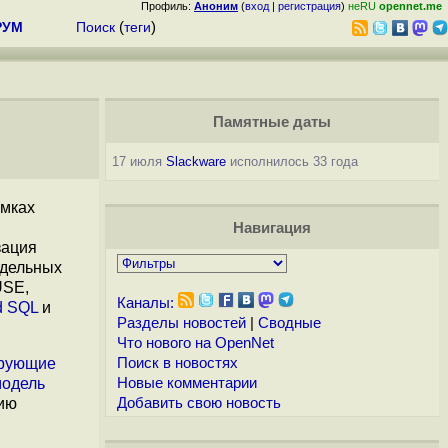
Профиль:
Аноним
(
вход
|
регистрация
)
неRU
opennet.me
РУМ
Поиск
(
теги
)
Памятные даты
17 июля
Slackware
исполнилось 33 года
амках
Навигация
зация
тдельных
USE,
Каналы:
d SQL
и
Разделы новостей
|
Сводные
Что нового на OpenNet
ирующие
Поиск в новостях
модель
Новые комментарии
нию
Добавить свою новость