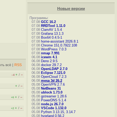
Новые версии
Программы:
07.08
GCC 16.2
07.08
RRDTool 1.11.0
07.08
ClamAV 1.5.4
07.08
Grafana 13.1.3
07.08
Box64 0.4.5-1
07.08
home-assistant 2026.8.1
07.08
Chrome 151.0.7922.108
07.08
WordPress 7.0.3
07.08
nmap 7.991
06.08
icewm 4.1
06.08
Deno 2.9.5
ть всё
|
RSS
06.08
docker 29.7.2
06.08
OpenLDAP 2.7.0
06.08
Eclipse 7.121.0
+
–
/
–4
06.08
OpenCloud 7.2.3
06.08
mesa 3d 26.2
05.08
OpenVPN 2.7.6
+
–
/
05.08
NetBeans 31
05.08
ublock 1.73.0
05.08
gstreamer 1.28.6
+
–
/
+6
05.08
PowerDNS 5.1.4
05.08
node.js 26.7.0
+
–
05.08
VSCode 1.132.0
/
+2
05.08
Python 3.13.15, 3.14.7
05.08
hyprland 0.56.2