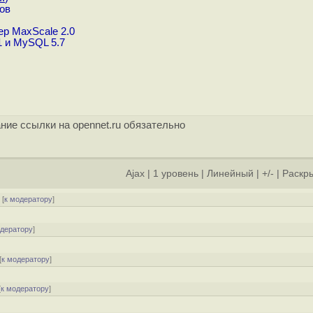
ов
р MaxScale 2.0
1 и MySQL 5.7
ние ссылки на opennet.ru обязательно
Ajax
|
1 уровень
|
Линейный
|
+/-
|
Раскры
[
к модератору
]
одератору
]
[
к модератору
]
[
к модератору
]