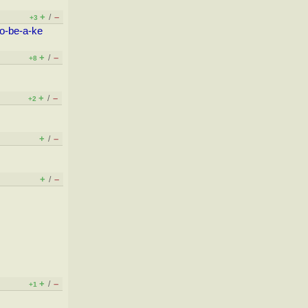
+
–
/
+3
to-be-a-ke
+
–
/
+8
+
–
/
+2
+
–
/
+
–
/
+
–
/
+1