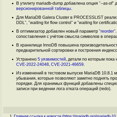
В утилиту mariadb-dump добавлена опция "--as-of
версионированной таблицы
.
Для MariaDB Galera Cluster в PROCESSLIST реализова
DDL", "waiting for flow control" и "waiting for certificati
В оптимизатор добавлен новый параметр "
reorder
"
сопоставления с учётом смысла символов в операц
В хранилище InnoDB повышена производительность
предварительной сортировки и построения индексо
Устранено
5 уязвимостей
, детали по которым пока
CVE-2022-24048
,
CVE-2021-46659
.
Из изменений в тестовом выпуске MariaDB 10.8.1 
убывания, которые позволяют заметно поднять п
порядке. Для хранимых функций добавлены специф
записи при ведении лога отката операций (redo).
Главная ссылка к новости (
https://mariadb.org/mariadb-10.