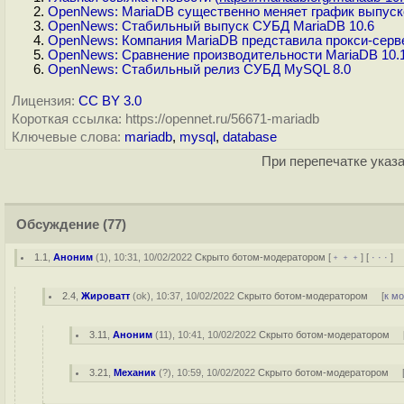
OpenNews: MariaDB существенно меняет график выпуск
OpenNews: Стабильный выпуск СУБД MariaDB 10.6
OpenNews: Компания MariaDB представила прокси-серве
OpenNews: Сравнение производительности MariaDB 10.
OpenNews: Стабильный релиз СУБД MySQL 8.0
Лицензия:
CC BY 3.0
Короткая ссылка: https://opennet.ru/56671-mariadb
Ключевые слова:
mariadb
,
mysql
,
database
При перепечатке указа
Обсуждение
(77)
1.1
,
Аноним
(
1
), 10:31, 10/02/2022
Скрыто ботом-модератором
[
﹢﹢﹢
] [
· · ·
] 
2.4
,
Жироватт
(
ok
), 10:37, 10/02/2022
Скрыто ботом-модератором
[
к м
3.11
,
Аноним
(
11
), 10:41, 10/02/2022
Скрыто ботом-модератором
3.21
,
Механик
(
?
), 10:59, 10/02/2022
Скрыто ботом-модератором