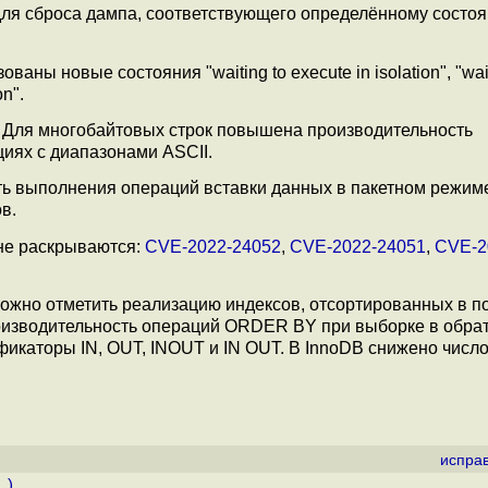
" для сброса дампа, соответствующего определённому состо
ны новые состояния "waiting to execute in isolation", "wait
on".
. Для многобайтовых строк повышена производительность
иях с диапазонами ASCII.
 выполнения операций вставки данных в пакетном режиме
в.
 не раскрываются:
CVE-2022-24052
,
CVE-2022-24051
,
CVE-2
можно отметить реализацию индексов, отсортированных в п
роизводительность операций ORDER BY при выборке в обра
икаторы IN, OUT, INOUT и IN OUT. В InnoDB снижено числ
испра
..
)