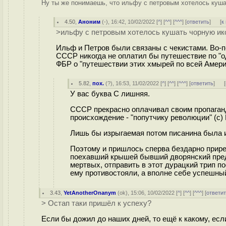
Ну ты же понимаешь, что ильфу с петровым хотелось куша
4.50
,
Аноним
(
-
), 16:42, 10/02/2022 [
^
] [
^^
] [
^^^
] [
ответить
]
[
к
>ильфу с петровым хотелось кушать чорную ико
Ильф и Петров были связаны с чекистами. Во-п
СССР никогда не оплатил бы путешествие по "
ФБР о "путешествии этих хмырей по всей Амери
5.82
,
пох.
(
?
), 16:53, 11/02/2022 [
^
] [
^^
] [
^^^
] [
ответить
]
[
У вас буква С лишняя.
СССР прекрасно оплачивал своим пропаганд
происхождение - "попутчику революции" (c)
Лишь бы изрыгаемая потом писанина была 
Поэтому и пришлось сперва бездарно прирез
поехавший крышей бывший дворянский предво
мертвых, отправить в этот дурацкий трип п
ему противостояли, а вполне себе успешны
3.43
,
YetAnotherOnanym
(
ok
), 15:06, 10/02/2022 [
^
] [
^^
] [
^^^
] [
ответи
> Остап таки пришёл к успеху?
Если бы дожил до наших дней, то ещё к какому, если