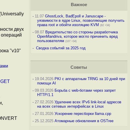
Важное
Universally
-
11.07
GhostLock, BadEpoll и Januscape -
уязвимости в ядре Linux, позволяющие получить
права root и обойти изоляцию KVM
(82 +34)
ности двух
-
08.07
Вредительство со стороны разработчика
 операций
OpenMandriva, которое могло причинить вред
пользователям
(107 +34)
-
Сводка событий за 2025 год
ока "v10"
дами
Советы
-
19.04.2026
PKI с аппаратным TRNG за 10 дней при
а
GET
помощи AI
-
09.03.2026
Борьба с web-ботами через запрет
HTTP/1.1
е
-
27.02.2026
Удаление всех IPv6 link-local адресов
и,
на всех сетевых интерфейсах в Linux
-
27.01.2026
Ускорение пересборки llama.cpp
CONVERT
-
25.12.2025
Атомарные обновления в OSTree