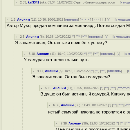
2.63
,
kai3341
(
ok
), 03:34, 11/02/2022
Скрыто ботом-модератором
[
к мод
1.3
,
Аноним
(
11
), 10:36, 10/02/2022 [
ответить
] [
﹢﹢﹢
] [
· · ·
]
[
↓
] [
↑
] [
к модера
Автор Mysql продал компанию за миллиард. Потом создал M
2.6
,
Аноним
(
6
), 10:38, 10/02/2022 [
^
] [
^^
] [
^^^
] [
ответить
]
[
↓
] [
к модерат
Я запамятовал, Остап таки пришёл к успеху?
3.10
,
Аноним
(
11
), 10:40, 10/02/2022 [
^
] [
^^
] [
^^^
] [
ответить
]
[
↓
] [
к 
У самурая нет цели только путь.
4.14
,
Аноним
(
6
), 10:42, 10/02/2022 [
^
] [
^^
] [
^^^
] [
ответить
]
[
к
Я запамятовал, Остап был самураем?
5.19
,
Аноним
(
11
), 10:55, 10/02/2022 [
^
] [
^^
] [
^^^
] [
ответит
В душе он был истинный самурай. Книжку п
6.36
,
Аноним
(
36
), 11:49, 10/02/2022 [
^
] [
^^
] [
^^^
] [
от
истый самурай никогда не торопится с вы
7.38
,
Аноним
(
38
), 12:03, 10/02/2022 [
^
] [
^^
] [
^^
Я не самурай, я программист) Шмяк 