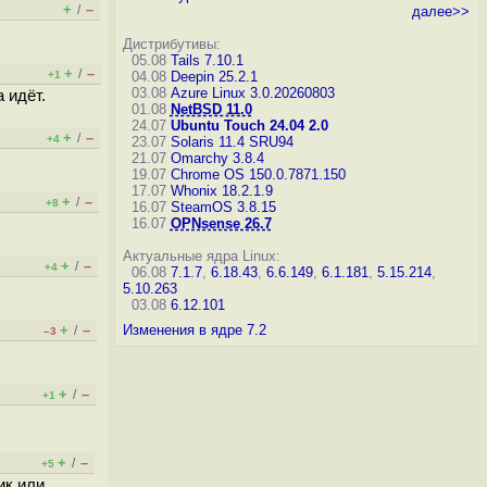
+
–
/
далее>>
Дистрибутивы:
05.08
Tails 7.10.1
+
–
/
+1
04.08
Deepin 25.2.1
03.08
Azure Linux 3.0.20260803
а идёт.
01.08
NetBSD 11.0
24.07
Ubuntu Touch 24.04 2.0
+
–
/
+4
23.07
Solaris 11.4 SRU94
21.07
Omarchy 3.8.4
19.07
Chrome OS 150.0.7871.150
17.07
Whonix 18.2.1.9
+
–
/
+8
16.07
SteamOS 3.8.15
16.07
OPNsense 26.7
Актуальные ядра Linux:
+
–
/
+4
06.08
7.1.7
,
6.18.43
,
6.6.149
,
6.1.181
,
5.15.214
,
5.10.263
03.08
6.12.101
+
–
Изменения в ядре 7.2
/
–3
+
–
/
+1
+
–
/
+5
ик или