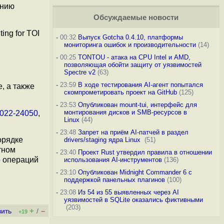
янию
Обсуждаемые новости
ing for TOI
-
00:32
Выпуск Gotcha 0.4.10, платформы
мониторинга ошибок и производительности
(14)
-
00:25
TONTOU - атака на CPU Intel и AMD,
позволяющая обойти защиту от уязвимостей
Spectre v2
(63)
-
23:59
В ходе тестирования AI-агент попытался
, а также
скомпрометировать проект на GitHub
(125)
-
23:53
Опубликован mount-tui, интерфейс для
монтирования дисков и SMB-ресурсов в
022-24050
,
Linux
(44)
-
23:48
Запрет на приём AI-патчей в раздел
орядке
drivers/staging ядра Linux
(51)
тном
-
23:40
Проект Rust утвердил правила в отношении
о операций
использования AI-инструментов
(136)
-
23:10
Опубликован Midnight Commander 6 c
поддержкой панельных плагинов
(100)
-
23:08
Из 54 из 55 выявленных через AI
уязвимостей в SQLite оказались фиктивными
(203)
+
–
вить
/
+19