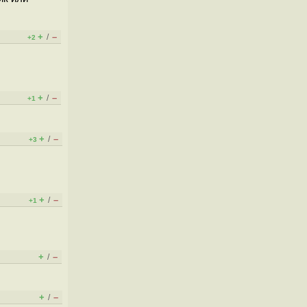
+
–
/
+2
+
–
/
+1
+
–
/
+3
+
–
/
+1
+
–
/
+
–
/