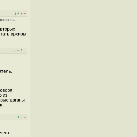
+
–
/
–4
пывать.
-вторых,
итать архивы
+
–
/
–1
атель.
говоря
о из
ивые цаганы
к.
+
–
/
чего.