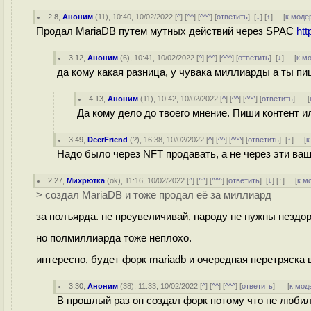
2.8
,
Аноним
(
11
), 10:40, 10/02/2022 [
^
] [
^^
] [
^^^
] [
ответить
]
[
↓
] [
↑
] [
к моде
Продал MariaDB путем мутных действий через SPAC
htt
3.12
,
Аноним
(
6
), 10:41, 10/02/2022 [
^
] [
^^
] [
^^^
] [
ответить
]
[
↓
] [
к м
да кому какая разница, у чувака миллиарды а ты п
4.13
,
Аноним
(
11
), 10:42, 10/02/2022 [
^
] [
^^
] [
^^^
] [
ответить
]
[
Да кому дело до твоего мнение. Пиши контент 
3.49
,
DeerFriend
(
?
), 16:38, 10/02/2022 [
^
] [
^^
] [
^^^
] [
ответить
]
[
↑
] [
к
Надо было через NFT продавать, а не через эти ва
2.27
,
Михрютка
(
ok
), 11:16, 10/02/2022 [
^
] [
^^
] [
^^^
] [
ответить
]
[
↓
] [
↑
] [
к м
> создал MariaDB и тоже продал её за миллиард
за полъярда. не преувеличивай, народу не нужны нездо
но полмиллиарда тоже неплохо.
интересно, будет форк mariadb и очередная перетряска 
3.30
,
Аноним
(
38
), 11:33, 10/02/2022 [
^
] [
^^
] [
^^^
] [
ответить
]
[
к мод
В прошлый раз он создал форк потому что не любил