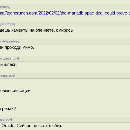
ратору
]
ps://techcrunch.com/2022/02/02/the-mariadb-spac-deal-could-prove-
одератору
]
ишешь каменты на опеннете, смирись
к модератору
]
или проходи мимо.
 модератору
]
ши шпаки.
одератору
]
ровые сенсации.
в репах?
ератору
]
 Oracle. Сейчас он всех любит.