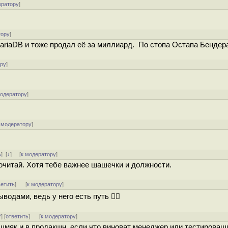
ератору
]
тору
]
ariaDB и тоже продал её за миллиард. По стопа Остапа Бендер
ору
]
модератору
]
 модератору
]
ь
]
[
↓
] [
к модератору
]
очитай. Хотя тебе важнее шашечки и должности.
ветить
]
[
к модератору
]
водами, ведь у него есть путь ☝🏻
^
] [
ответить
]
[
к модератору
]
шмяк и в продакшн, если что виноват менеджер или тестироващ