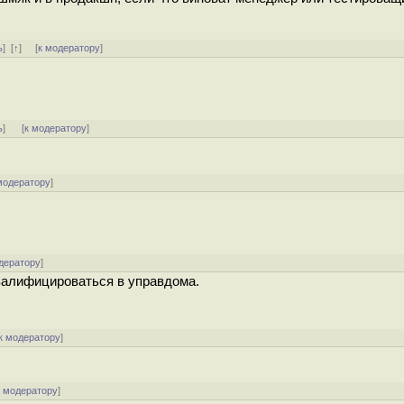
ь
]
[
↑
] [
к модератору
]
ь
]
[
к модератору
]
модератору
]
дератору
]
валифицироваться в управдома.
к модератору
]
к модератору
]