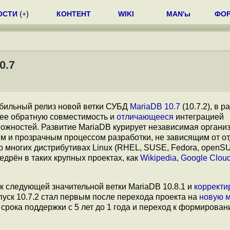
ОСТИ
(
+
)
КОНТЕНТ
WIKI
MAN'ы
ФО
0.7
бильный релиз новой ветки СУБД
MariaDB 10.7
(10.7.2), в р
щее обратную совместимость и
отличающееся
интеграцией
ожностей. Развитие MariaDB курирует независимая органи
ым и прозрачным процессом разработки, не зависящим от о
о многих дистрибутивах Linux (RHEL, SUSE, Fedora, openS
недрён в таких крупных проектах, как
Wikipedia
,
Google Clou
следующей значительной ветки MariaDB 10.8.1 и
коррект
 Выпуск 10.7.2 стал первым после перехода проекта на
новую 
ока поддержки с 5 лет до 1 года и переход к формирова