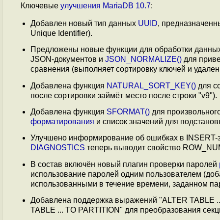
Ключевые
улучшения
MariaDB 10.7
:
Добавлен новый тип данных
UUID
, предназначенн
Unique Identifier).
Предложены новые функции для обработки данны
JSON-документов и
JSON_NORMALIZE()
для приве
сравнения (выполняет сортировку ключей и удален
Добавлена функция
NATURAL_SORT_KEY()
для со
после сортировки займёт место после строки "v9").
Добавлена функция
SFORMAT()
для произвольного
форматирования
и список значений для подстановки
Улучшено информирование об ошибках в INSERT-з
DIAGNOSTICS
теперь выводит свойство ROW_NUM
В состав включён новый плагин проверки паролей
использование паролей одним пользователем (доба
использованными в течение времени, заданном пар
Добавлена поддержка выражений "ALTER TABLE .
TABLE ... TO PARTITION" для преобразования секции 