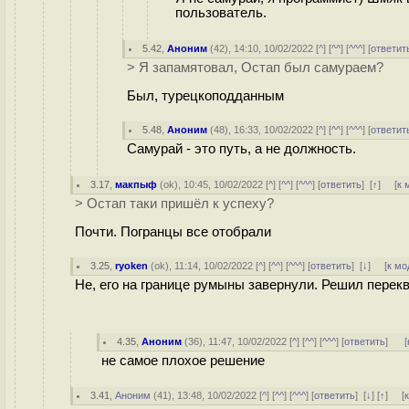
пользователь.
5.42
,
Аноним
(
42
), 14:10, 10/02/2022 [
^
] [
^^
] [
^^^
] [
ответит
> Я запамятовал, Остап был самураем?
Был, турецкоподданным
5.48
,
Аноним
(
48
), 16:33, 10/02/2022 [
^
] [
^^
] [
^^^
] [
ответит
Самурай - это путь, а не должность.
3.17
,
макпыф
(
ok
), 10:45, 10/02/2022 [
^
] [
^^
] [
^^^
] [
ответить
]
[
↑
] [
к 
> Остап таки пришёл к успеху?
Почти. Погранцы все отобрали
3.25
,
ryoken
(
ok
), 11:14, 10/02/2022 [
^
] [
^^
] [
^^^
] [
ответить
]
[
↓
] [
к мо
Не, его на границе румыны завернули. Решил перек
4.35
,
Аноним
(
36
), 11:47, 10/02/2022 [
^
] [
^^
] [
^^^
] [
ответить
]
[
не самое плохое решение
3.41
,
Аноним
(
41
), 13:48, 10/02/2022 [
^
] [
^^
] [
^^^
] [
ответить
]
[
↓
] [
↑
] [