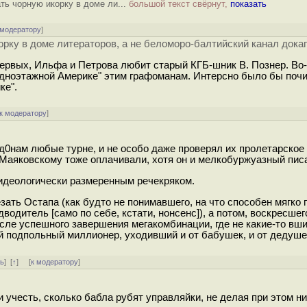
ть чорную икорку в доме ли...
большой текст свёрнут,
показать
 модератору
]
рку в доме литераторов, а не беломоро-балтийский канал дока
ервых, Ильфа и Петрова любит старый КГБ-шник В. Познер. Во
одноэтажной Америке" этим графоманам. Интерсно было бы поч
ке".
к модератору
]
0нам любые турне, и не особо даже проверял их пролетарское
 Маяковскому тоже оплачивали, хотя он и мелкобуржуазный пис
идеологически размеренным речекряком.
ать Остапа (как будто не понимавшего, на что способен мягко 
дитель [само по себе, кстати, нонсенс]), а потом, воскресшег
осле успешного завершения мегакомбинации, где не какие-то вш
й подпольный миллионер, уходивший и от бабушек, и от дедуше
ть
]
[
↑
] [
к модератору
]
 учесть, сколько бабла рубят управляйки, не делая при этом ни