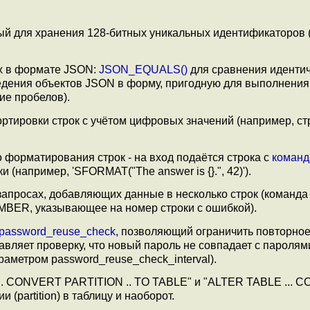
ый для хранения 128-битных уникальных идентификаторов (
х в формате JSON:
JSON_EQUALS()
для сравнения идентич
дения объектов JSON в форму, пригодную для выполнения
ие пробелов).
ртировки строк с учётом цифровых значений (например, стр
 форматирования строк - на вход подаётся строка с
коман
 (например, 'SFORMAT("The answer is {}.", 42)').
апросах, добавляющих данные в несколько строк (команд
BER, указывающее на номер строки с ошибкой).
password_reuse_check
, позволяющий ограничить повторно
вляет проверку, что новый пароль не совпадает с паролям
аметром password_reuse_check_interval).
.. CONVERT PARTITION .. TO TABLE" и "ALTER TABLE ... 
(partition) в таблицу и наоборот.