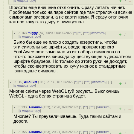
+
–
[
к модератору
]
/
Шрифты ещё внешние отключите. Сразу летать начнёт.
Проблемы только на паре сайтов где там стрелочки всякие
символами рисовали, а не картинками. Я сразу отключил
как про какую-то дыру с ними узнал.
3.163
,
fuggy
(
ok
), 00:09, 04/02/2022 [
^
] [
^^
] [
^^^
] [
ответить
]
+
–
/
[
к модератору
]
Было бы ещё не плохо создать юзерстиль, чтобы
эти символьные шрифты, вроде проприетарного
Font Awersome заменяло из их набора символов на
что-то похожее из юникода существующее в дефолтном
шрифте браузера. Но только до этого руки не доходят,
чтобы сконвертировать их кучу иконок в стандартные
юникодные символы.
2.115
,
Аноним
(
115
), 21:30, 01/02/2022 [
^
] [
^^
] [
^^^
] [
ответить
]
[
↑
]
+
–
/
[
к модератору
]
Многие сайты через WebGL гуй рисуют... Выключишь
WebGL - одна белая страница будет.
3.133
,
Аноним
(
133
), 12:20, 02/02/2022 [
^
] [
^^
] [
^^^
] [
ответить
]
+
–
/
[
к модератору
]
Многие? Ты преувеличиваешь. Туда таким сайтам и
дорога.
3.155
,
Аноним
(
153
), 20:21, 02/02/2022 [
^
] [
^^
] [
^^^
] [
ответить
]
+
–