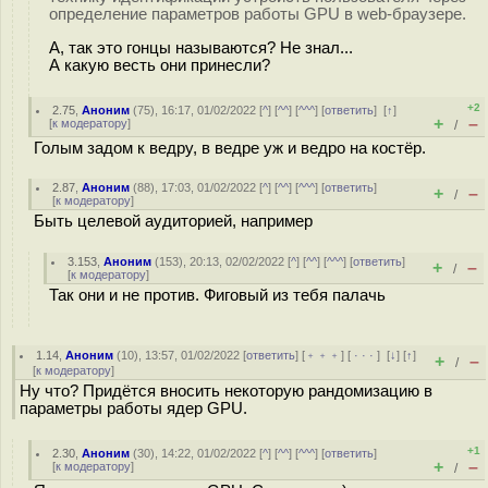
определение параметров работы GPU в web-браузере.
А, так это гонцы называются? Не знал...
А какую весть они принесли?
+2
2.75
,
Аноним
(
75
), 16:17, 01/02/2022 [
^
] [
^^
] [
^^^
] [
ответить
]
[
↑
]
+
–
[
к модератору
]
/
Голым задом к ведру, в ведре уж и ведро на костёр.
2.87
,
Аноним
(
88
), 17:03, 01/02/2022 [
^
] [
^^
] [
^^^
] [
ответить
]
+
–
/
[
к модератору
]
Быть целевой аудиторией, например
3.153
,
Аноним
(
153
), 20:13, 02/02/2022 [
^
] [
^^
] [
^^^
] [
ответить
]
+
–
/
[
к модератору
]
Так они и не против. Фиговый из тебя палачь
1.14
,
Аноним
(
10
), 13:57, 01/02/2022 [
ответить
] [
﹢﹢﹢
] [
· · ·
]
[
↓
] [
↑
]
+
–
/
[
к модератору
]
Ну что? Придётся вносить некоторую рандомизацию в
параметры работы ядер GPU.
+1
2.30
,
Аноним
(
30
), 14:22, 01/02/2022 [
^
] [
^^
] [
^^^
] [
ответить
]
+
–
[
к модератору
]
/