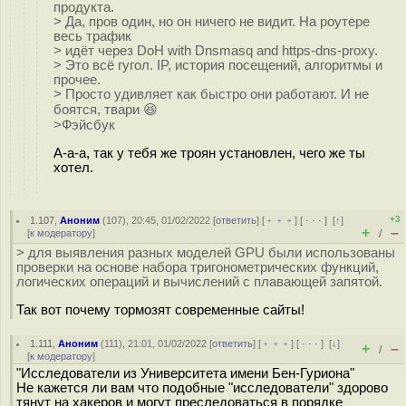
продукта.
> Да, пров один, но он ничего не видит. На роутере
весь трафик
> идёт через DoH with Dnsmasq and https-dns-proxy.
> Это всё гугол. IP, история посещений, алгоритмы и
прочее.
> Просто удивляет как быстро они работают. И не
боятся, твapи 😆
>Фэйсбук
А-а-а, так у тебя же троян установлен, чего же ты
хотел.
+3
1.107
,
Аноним
(
107
), 20:45, 01/02/2022 [
ответить
] [
﹢﹢﹢
] [
· · ·
]
[
↑
]
+
–
[
к модератору
]
/
> для выявления разных моделей GPU были использованы
проверки на основе набора тригонометрических функций,
логических операций и вычислений с плавающей запятой.
Так вот почему тормозят современные сайты!
1.111
,
Аноним
(
111
), 21:01, 01/02/2022 [
ответить
] [
﹢﹢﹢
] [
· · ·
]
[
↓
]
+
–
/
[
к модератору
]
"Исследователи из Университета имени Бен-Гуриона"
Не кажется ли вам что подобные "исследователи" здорово
тянут на хакеров и могут преследоваться в порядке