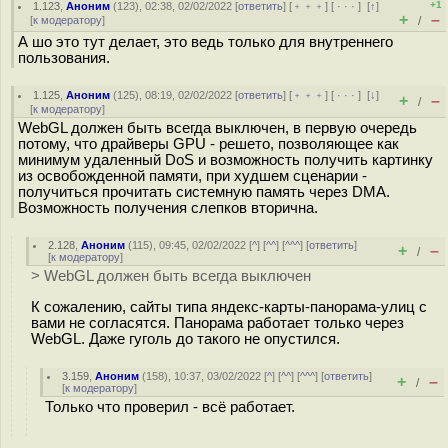
+1
1.123
,
Аноним
(
123
), 02:38, 02/02/2022 [
ответить
] [
﹢﹢﹢
] [
· · ·
]
[
↑
]
+
–
[
к модератору
]
/
А шо это тут делает, это ведь только для внутреннего
пользования.
1.125
,
Аноним
(
125
), 08:19, 02/02/2022 [
ответить
] [
﹢﹢﹢
] [
· · ·
]
[
↓
]
+
–
/
[
к модератору
]
WebGL должен быть всегда выключен, в первую очередь
потому, что драйверы GPU - рeшето, позволяющее как
минимум удаленный DoS и возможность получить картинку
из освобожденной памяти, при худшем сценарии -
получиться прочитать системную память через DMA.
Возможность получения слепков вторична.
2.128
,
Аноним
(
115
), 09:45, 02/02/2022 [
^
] [
^^
] [
^^^
] [
ответить
]
+
–
/
[
к модератору
]
> WebGL должен быть всегда выключен
К сожалению, сайты типа яндекс-карты-панорама-улиц с
вами не согласятся. Панорама работает только через
WebGL. Даже гуголь до такого не опустился.
3.159
,
Аноним
(
158
), 10:37, 03/02/2022 [
^
] [
^^
] [
^^^
] [
ответить
]
+
–
/
[
к модератору
]
Только что проверил - всё работает.