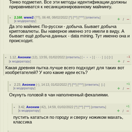
Тонко подметил. Все эти методы идентификации должны
приравниватся к несанкционированному майнингу.
2.168
,
www2
(
??
), 06:48, 08/02/2022 [
^
] [
^^
] [
^^^
] [
ответить
]
+
–
/
[
к модератору
]
Да это майнинг. По-русски - добыча. Бывает добыча
криптовалюты. Вы наверное именно это имели в виду. А
бывает ещё добыча данных - data mining. Тут именно она и
происходит.
–1
1.12
,
Аноним
(
12
), 13:55, 01/02/2022 [
ответить
] [
﹢﹢﹢
] [
· · ·
]
[
↓
] [
↑
]
+
–
[
к модератору
]
/
Какая древняя пытка лучше всего подходит для таких вот
изобретателей? У кого какие идеи есть?
+1
2.23
,
Аноним
(
-
), 14:13, 01/02/2022 [
^
] [
^^
] [
^^^
] [
ответить
]
[
↓
]
+
–
[
к модератору
]
/
Окунуть головой в чан наполненный фекалиями.
+1
3.42
,
Аноним
(
42
), 14:59, 01/02/2022 [
^
] [
^^
] [
^^^
] [
ответить
]
+
–
[
к модератору
]
/
пустить кататься по городу и сверху ножиком махать,
классика