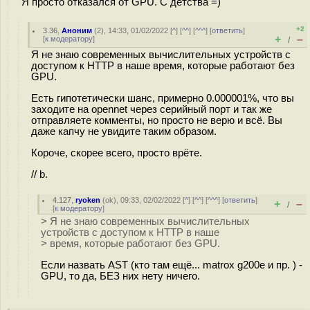
Я просто отказался от GPU. С детства =)
+2
3.36
,
Аноним
(
2
), 14:33, 01/02/2022 [
^
] [
^^
] [
^^^
] [
ответить
]
+
–
[
к модератору
]
/
Я не знаю современных вычислительных устройств с
доступом к HTTP в наше время, которые работают без
GPU.
Есть гипотетически шанс, примерно 0.000001%, что вы
заходите на opennet через серийный порт и так же
отправляете комменты, но просто не верю и всё. Вы
даже капчу не увидите таким образом.
Короче, скорее всего, просто врёте.
// b.
4.127
,
ryoken
(
ok
), 09:33, 02/02/2022 [
^
] [
^^
] [
^^^
] [
ответить
]
+
–
/
[
к модератору
]
> Я не знаю современных вычислительных
устройств с доступом к HTTP в наше
> время, которые работают без GPU.
Если назвать AST (кто там ещё... matrox g200e и пр. ) -
GPU, то да, БЕЗ них нету ничего.