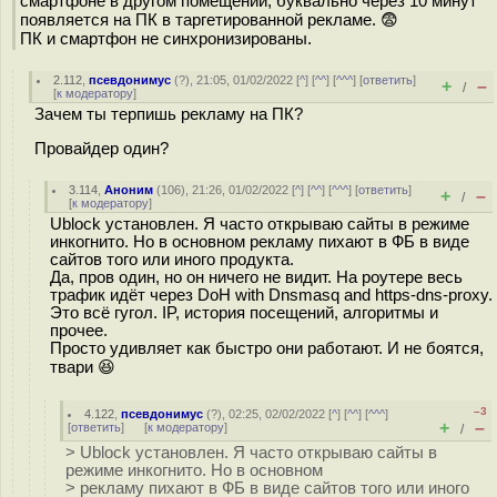
смартфоне в другом помещении, буквально через 10 минут
появляется на ПК в таргетированной рекламе. 😨
ПК и смартфон не синхронизированы.
2.112
,
псевдонимус
(
?
), 21:05, 01/02/2022 [
^
] [
^^
] [
^^^
] [
ответить
]
+
–
/
[
к модератору
]
Зачем ты терпишь рекламу на ПК?
Провайдер один?
3.114
,
Аноним
(
106
), 21:26, 01/02/2022 [
^
] [
^^
] [
^^^
] [
ответить
]
+
–
/
[
к модератору
]
Ublock установлен. Я часто открываю сайты в режиме
инкогнито. Но в основном рекламу пихают в ФБ в виде
сайтов того или иного продукта.
Да, пров один, но он ничего не видит. На роутере весь
трафик идёт через DoH with Dnsmasq and https-dns-proxy.
Это всё гугол. IP, история посещений, алгоритмы и
прочее.
Просто удивляет как быстро они работают. И не боятся,
твapи 😆
–3
4.122
,
псевдонимус
(
?
), 02:25, 02/02/2022 [
^
] [
^^
] [
^^^
]
+
–
[
ответить
]
[
к модератору
]
/
> Ublock установлен. Я часто открываю сайты в
режиме инкогнито. Но в основном
> рекламу пихают в ФБ в виде сайтов того или иного