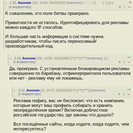
–3
1.15
,
Аноним
(
15
), 13:59, 01/02/2022 [
ответить
] [
﹢﹢﹢
] [
· · ·
]
[
↓
] [
↑
]
+
–
[
к модератору
]
/
К сожалению, это поле битвы проиграно.
Приватности не осталось. Идентифицировать для рекламы
можно каждого 💯 способов.
И большая часть информации о системе нужна
разработчикам, чтобы писать переносимый/
производительный код.
+7
2.19
,
Аноним
(
19
), 14:06, 01/02/2022 [
^
] [
^^
] [
^^^
] [
ответить
]
[
↓
]
+
–
[
к модератору
]
/
Да, проиграно. С установленным блокировщиком рекламы
совершенно по барабану, отфингерпринтили пользователя
или нет - рекламу ему не покажешь.
+1
3.32
,
Аноним
(
2
), 14:27, 01/02/2022 [
^
] [
^^
] [
^^^
] [
ответить
]
+
–
[
к модератору
]
/
Реклама пофигу, вас не беспокоит, что есть компании,
которые могут ваш профиль собирать и хранить
неопределённое время? Включая доблестное
российское государство, где законы что дышло?
Все посещённые сайты, когда ходите, когда ходите, чем
интересуетесь?