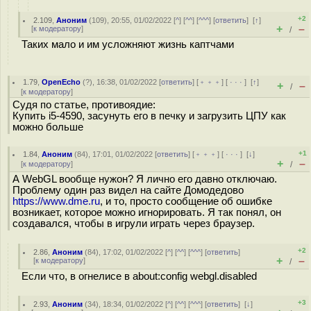
+2
2.109
,
Аноним
(
109
), 20:55, 01/02/2022 [
^
] [
^^
] [
^^^
] [
ответить
]
[
↑
]
+
–
[
к модератору
]
/
Таких мало и им усложняют жизнь каптчами
1.79
,
OpenEcho
(
?
), 16:38, 01/02/2022 [
ответить
] [
﹢﹢﹢
] [
· · ·
]
[
↑
]
+
–
/
[
к модератору
]
Судя по статье, противоядие:
Купить i5-4590, засунуть его в печку и загрузить ЦПУ как
можно больше
+1
1.84
,
Аноним
(
84
), 17:01, 01/02/2022 [
ответить
] [
﹢﹢﹢
] [
· · ·
]
[
↓
]
+
–
[
к модератору
]
/
А WebGL вообще нужон? Я лично его давно отключаю.
Проблему один раз видел на сайте Домодедово
https://www.dme.ru
, и то, просто сообщение об ошибке
возникает, которое можно игнорировать. Я так понял, он
создавался, чтобы в игрули играть через браузер.
+2
2.86
,
Аноним
(
84
), 17:02, 01/02/2022 [
^
] [
^^
] [
^^^
] [
ответить
]
+
–
[
к модератору
]
/
Если что, в огнелисе в about:config webgl.disabled
+3
2.93
,
Аноним
(
34
), 18:34, 01/02/2022 [
^
] [
^^
] [
^^^
] [
ответить
]
[
↓
]