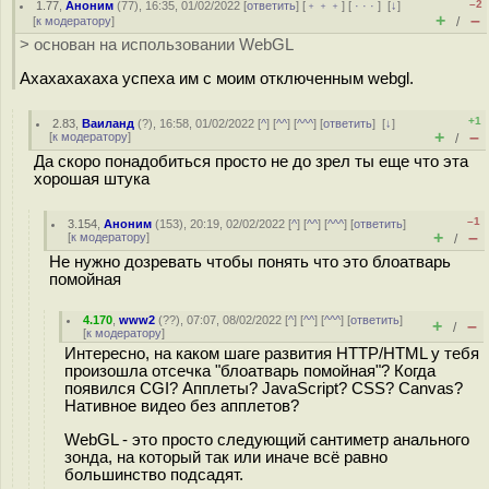
–2
1.77
,
Аноним
(
77
), 16:35, 01/02/2022 [
ответить
] [
﹢﹢﹢
] [
· · ·
]
[
↓
]
+
–
[
к модератору
]
/
> основан на использовании WebGL
Ахахахахаха успеха им с моим отключенным webgl.
+1
2.83
,
Ваиланд
(
?
), 16:58, 01/02/2022 [
^
] [
^^
] [
^^^
] [
ответить
]
[
↓
]
+
–
[
к модератору
]
/
Да скоро понадобиться просто не до зрел ты еще что эта
хорошая штука
–1
3.154
,
Аноним
(
153
), 20:19, 02/02/2022 [
^
] [
^^
] [
^^^
] [
ответить
]
+
–
[
к модератору
]
/
Не нужно дозревать чтобы понять что это блоатварь
помойная
4.170
,
www2
(
??
), 07:07, 08/02/2022 [
^
] [
^^
] [
^^^
] [
ответить
]
+
–
/
[
к модератору
]
Интересно, на каком шаге развития HTTP/HTML у тебя
произошла отсечка "блоатварь помойная"? Когда
появился CGI? Апплеты? JavaScript? CSS? Canvas?
Нативное видео без апплетов?
WebGL - это просто следующий сантиметр анального
зонда, на который так или иначе всё равно
большинство подсадят.