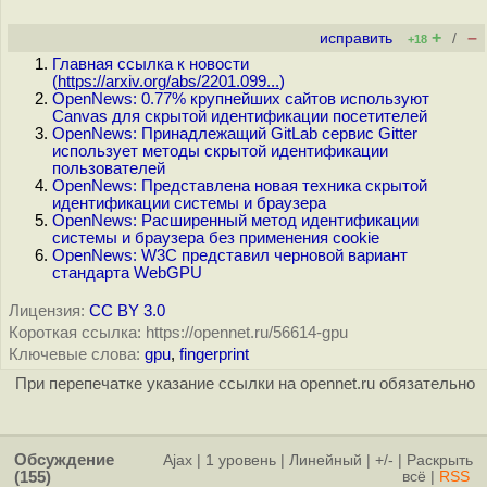
+
–
исправить
/
+18
Главная ссылка к новости
(
https://arxiv.org/abs/2201.099...
)
OpenNews: 0.77% крупнейших сайтов используют
Canvas для скрытой идентификации посетителей
OpenNews: Принадлежащий GitLab сервис Gitter
использует методы скрытой идентификации
пользователей
OpenNews: Представлена новая техника скрытой
идентификации системы и браузера
OpenNews: Расширенный метод идентификации
системы и браузера без применения cookie
OpenNews: W3C представил черновой вариант
стандарта WebGPU
Лицензия:
CC BY 3.0
Короткая ссылка: https://opennet.ru/56614-gpu
Ключевые слова:
gpu
,
fingerprint
При перепечатке указание ссылки на opennet.ru обязательно
Обсуждение
Ajax
|
1 уровень
|
Линейный
|
+/-
|
Раскрыть
(155)
всё
|
RSS