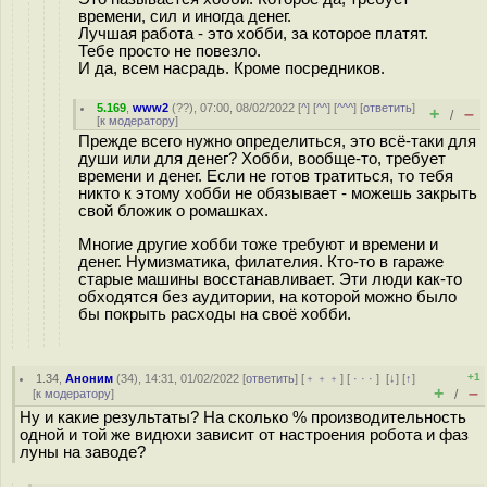
времени, сил и иногда денег.
Лучшая работа - это хобби, за которое платят.
Тебе просто не повезло.
И да, всем насрадь. Кроме посредников.
5.169
,
www2
(
??
), 07:00, 08/02/2022 [
^
] [
^^
] [
^^^
] [
ответить
]
+
–
/
[
к модератору
]
Прежде всего нужно определиться, это всё-таки для
души или для денег? Хобби, вообще-то, требует
времени и денег. Если не готов тратиться, то тебя
никто к этому хобби не обязывает - можешь закрыть
свой бложик о ромашках.
Многие другие хобби тоже требуют и времени и
денег. Нумизматика, филателия. Кто-то в гараже
старые машины восстанавливает. Эти люди как-то
обходятся без аудитории, на которой можно было
бы покрыть расходы на своё хобби.
+1
1.34
,
Аноним
(
34
), 14:31, 01/02/2022 [
ответить
] [
﹢﹢﹢
] [
· · ·
]
[
↓
] [
↑
]
+
–
[
к модератору
]
/
Ну и какие результаты? На сколько % производительность
одной и той же видюхи зависит от настроения робота и фаз
луны на заводе?