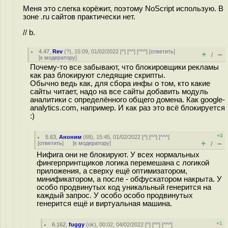
Меня это слегка корёжит, поэтому NoScript использую. В
зоне .ru сайтов практически нет.
// b.
4.47
,
Rev
(
?
), 15:09, 01/02/2022 [
^
] [
^^
] [
^^^
] [
ответить
]
+
–
/
[
к модератору
]
Почему-то все забывают, что блокировщики рекламы
как раз блокируют следящие скрипты.
Обычно ведь как, для сбора инфы о том, кто какие
сайты читает, надо на все сайты добавить модуль
аналитики с определённого общего домена. Как google-
analytics.com, например. И как раз это всё блокируется
:)
+3
5.63
,
Аноним
(
68
), 15:45, 01/02/2022 [
^
] [
^^
] [
^^^
]
+
–
[
ответить
]
[
к модератору
]
/
Нифига они не блокируют. У всех нормальных
фингерпринтщиков логика перемешана с логикой
приложения, а сверху ещё оптимизатором,
минификатором, а после - обфускатором накрыта. У
особо продвинутых код уникальный генерится на
каждый запрос. У особо особо продвинутых
генерится ещё и виртуальная машина.
+1
6.162
,
fuggy
(
ok
), 00:02, 04/02/2022 [
^
] [
^^
] [
^^^
]