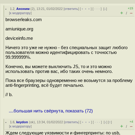
+15
1.2
,
Аноним
(
2
), 13:21, 01/02/2022 [
ответить
] [
﹢﹢﹢
] [
· · ·
]
[
↓
]
+
–
[
к модератору
]
/
browserleaks.com
amiunique.org
deviceinfo.me
Ничего это уже не нужно - без специальных защит любого
пользователя можно идентифицировать с точностью
99.999999%.
Конечно, вы можете выключить JS, то и это можно
использовать против вас, ибо таких очень немного.
Пока все браузеры одновременно не возьмутся за проблему
anti-fingerprinting, всё будет печально.
// b.
....большая нить свёрнута, показать (72)
+4
1.6
,
keydon
(
ok
), 13:34, 01/02/2022 [
ответить
] [
﹢﹢﹢
] [
· · ·
]
[
↓
] [
↑
]
+
–
[
к модератору
]
/
Ждем следующие уязвимости и фингерпринты: по usb,