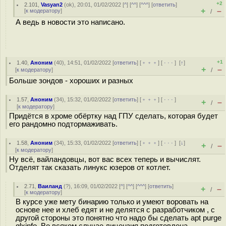
+2
2.101
,
Vasyan2
(
ok
), 20:01, 01/02/2022 [
^
] [
^^
] [
^^^
] [
ответить
]
+
–
[
к модератору
]
/
А ведь в новости это написано.
+1
1.40
,
Аноним
(
40
), 14:51, 01/02/2022 [
ответить
] [
﹢﹢﹢
] [
· · ·
]
[
↑
]
+
–
[
к модератору
]
/
Больше зондов - хороших и разных
1.57
,
Аноним
(
34
), 15:32, 01/02/2022 [
ответить
] [
﹢﹢﹢
] [
· · ·
]
+
–
/
[
к модератору
]
Придётся в хроме обёртку над ГПУ сделать, которая будет
его рандомно подтормаживать.
1.58
,
Аноним
(
34
), 15:33, 01/02/2022 [
ответить
] [
﹢﹢﹢
] [
· · ·
]
[
↓
]
+
–
/
[
к модератору
]
Ну всё, вайландовцы, вот вас всех теперь и вычислят.
Отделят так сказать линукс юзеров от котлет.
2.71
,
Ваиланд
(
?
), 16:09, 01/02/2022 [
^
] [
^^
] [
^^^
] [
ответить
]
+
–
/
[
к модератору
]
В курсе уже мету бинарию только и умеют воровать на
основе нее и хлеб едят и не делятся с разработчиком , с
другой стороны это понятно что надо бы сделать apt purge