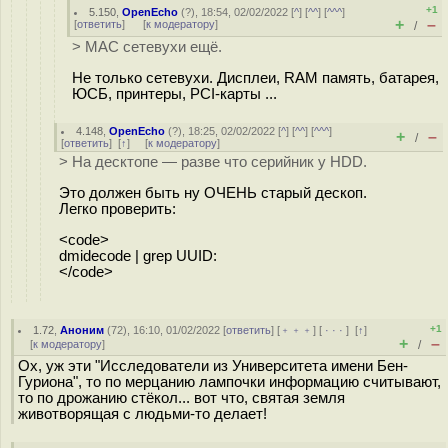
+1
5.150
,
OpenEcho
(
?
), 18:54, 02/02/2022 [
^
] [
^^
] [
^^^
]
+
–
[
ответить
]
[
к модератору
]
/
> MAC сетевухи ещё.
Не только сетевухи. Дисплеи, RAM память, батарея,
ЮСБ, принтеры, PCI-карты ...
4.148
,
OpenEcho
(
?
), 18:25, 02/02/2022 [
^
] [
^^
] [
^^^
]
+
–
/
[
ответить
]
[
↑
] [
к модератору
]
> На десктопе — разве что серийник у HDD.
Это должен быть ну ОЧЕНЬ старый дескоп.
Легко проверить:
<code>
dmidecode | grep UUID:
</code>
+1
1.72
,
Аноним
(
72
), 16:10, 01/02/2022 [
ответить
] [
﹢﹢﹢
] [
· · ·
]
[
↑
]
+
–
[
к модератору
]
/
Ох, уж эти "Исследователи из Университета имени Бен-
Гуриона", то по мерцанию лампочки информацию считывают,
то по дрожанию стёкол... вот что, святая земля
животворящая с людьми-то делает!