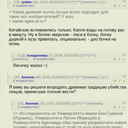
+1
2.25
,
ryoken
(
ok
), 14:15, 01/02/2022 [
^
] [
^^
] [
^^^
] [
ответить
]
[
↓
] [
↑
]
+
–
[
к модератору
]
/
> Какая древняя пытка лучше всего подходит для
таких вот изобретателей? У кого
> какие идеи есть?
Китайские вспомнились только. Капля воды на голову раз
в минуту. Ну и более зверские - лиса в бочку, бочку
дыркой к пузу привязать, опционально - дно бочки на
огонь.
+1
3.110
,
псевдонимус
(
?
), 20:58, 01/02/2022 [
^
] [
^^
] [
^^^
]
+
–
[
ответить
]
[
к модератору
]
/
Лисичку жалко :-(
+2
2.67
,
Аноним
(
68
), 15:50, 01/02/2022 [
^
] [
^^
] [
^^^
] [
ответить
]
[
↓
] [
↑
]
+
–
[
к модератору
]
/
Я вижу вы решили возродить древнюю традицию убийства
гонцов, принесших плохие вести?
+1
3.81
,
Аноним
(
12
), 16:42, 01/02/2022 [
^
] [
^^
] [
^^^
] [
ответить
]
+
–
[
к модератору
]
/
>> Исследователи из Университета имени Бен-Гуриона
(Израиль), Университета Лилля (Франция) и
Университета Аделаиды (Австралия) разработали новую
технику идентификации устройств пользователя через