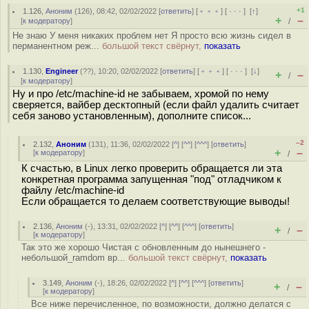
+1
1.126
,
Аноним
(
126
), 08:42, 02/02/2022 [
ответить
] [
﹢﹢﹢
] [
· · ·
]
[
↑
]
+
–
[
к модератору
]
/
Не знаю У меня никаких проблем нет Я просто всю жизнь сидел в
перманентном реж...
большой текст свёрнут,
показать
1.130
,
Engineer
(
??
), 10:20, 02/02/2022 [
ответить
] [
﹢﹢﹢
] [
· · ·
]
[
↓
]
+
–
/
[
к модератору
]
Ну и про /etc/machine-id не забываем, хромой по нему
сверяется, вайбер десктопный (если файл удалить считает
себя заново установленным), дополните список...
–2
2.132
,
Аноним
(
131
), 11:36, 02/02/2022 [
^
] [
^^
] [
^^^
] [
ответить
]
+
–
[
к модератору
]
/
К счастью, в Linux легко проверить обращается ли эта
конкретная программа запущенная "под" отладчиком к
файлу /etc/machine-id
Если обращается то делаем соответствующие выводы!
2.136
,
Аноним
(
-
), 13:31, 02/02/2022 [
^
] [
^^
] [
^^^
] [
ответить
]
+
–
/
[
к модератору
]
Так это же хорошо Чистая с обновленным до нынешнего -
небольшой_ramdom вр...
большой текст свёрнут,
показать
3.149
,
Аноним
(
-
), 18:26, 02/02/2022 [
^
] [
^^
] [
^^^
] [
ответить
]
+
–
/
[
к модератору
]
Все ниже перечисленное, по возможности, должно делатся с