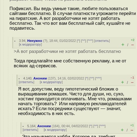
Пофиксил. Вы ведь умные такие, любите пользоваться
сайтами бесплатно. В случае платности угрожаете перейти
на пиратские. А вот разработчики не хотят работать
бесплатно. Так что вот вам бесплатный сайт, кушайте не
подавитесь.
+2
3.94
,
Ненужно
(
?
), 18:44, 01/02/2022 [
^
] [
^^
] [
^^^
] [
ответить
]
+
–
[
к модератору
]
/
>А вот разработчики не хотят работать бесплатно
Тогда предлагайте мне собственную рекламу, а не от
всяких ад-сервисов.
–1
4.140
,
Аноним
(
137
), 14:16, 02/02/2022 [
^
] [
^^
] [
^^^
]
+
–
[
ответить
]
[
к модератору
]
/
Я вот, допустим, веду гипотетический бложик о
выращивании ромашек. Чисто для души, но, суко,
хостинг приходится оплачивать. Мне что, ромашками
начать торговать? Или напрямую рекламодателей
искать? Если посредники существуют — значит,
необходимость в них есть.
+1
5.164
,
Аноним
(
164
), 00:44, 04/02/2022 [
^
] [
^^
] [
^^^
]
+
–
[
ответить
]
[
к модератору
]
/
Это называется хобби. Которое да, требует