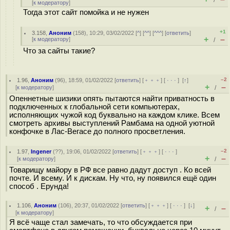
/
[
к модератору
]
Тогда этот сайт помойка и не нужен
+1
3.158
,
Аноним
(
158
), 10:29, 03/02/2022 [
^
] [
^^
] [
^^^
] [
ответить
]
+
–
[
к модератору
]
/
Что за сайты такие?
–2
1.96
,
Аноним
(
96
), 18:59, 01/02/2022 [
ответить
] [
﹢﹢﹢
] [
· · ·
]
[
↑
]
+
–
[
к модератору
]
/
Опеннетные шизики опять пытаются найти приватность в
подключенных к глобальной сети компьютерах,
исполняющих чужой код буквально на каждом клике. Всем
смотреть архивы выступлений Рамбама на одной уютной
конфочке в Лас-Вегасе до полного просветления.
–2
1.97
,
Ingener
(
??
), 19:06, 01/02/2022 [
ответить
] [
﹢﹢﹢
] [
· · ·
]
+
–
[
к модератору
]
/
Товарищу майору в РФ все равно дадут доступ . Ко всей
почте. И всему. И к дискам. Ну что, ну появился ещё один
способ . Ерунда!
1.106
,
Аноним
(
106
), 20:37, 01/02/2022 [
ответить
] [
﹢﹢﹢
] [
· · ·
]
[
↓
]
+
–
/
[
к модератору
]
Я всё чаще стал замечать, то что обсуждается при