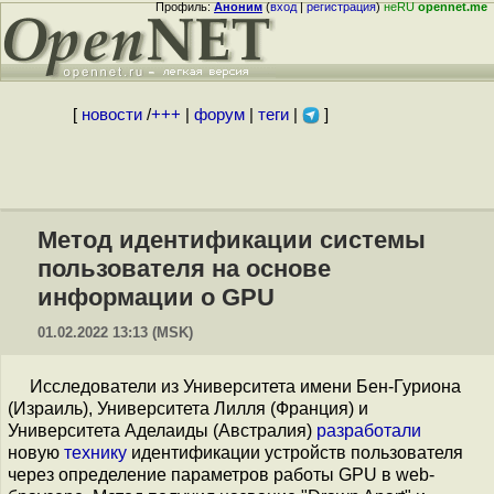
Профиль:
Аноним
(
вход
|
регистрация
)
неRU
opennet.me
[
новости
/
+++
|
форум
|
теги
|
]
Метод идентификации системы
пользователя на основе
информации о GPU
01.02.2022 13:13 (MSK)
Исследователи из Университета имени Бен-Гуриона
(Израиль), Университета Лилля (Франция) и
Университета Аделаиды (Австралия)
разработали
новую
технику
идентификации устройств пользователя
через определение параметров работы GPU в web-