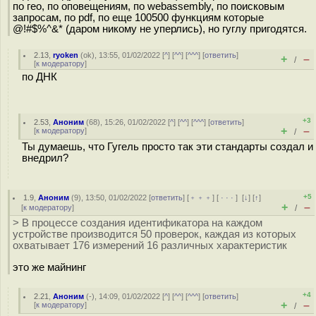
по гео, по оповещениям, по webassembly, по поисковым
запросам, по pdf, по еще 100500 функциям которые
@!#$%^&* (даром никому не уперлись), но гуглу пригодятся.
2.13
,
ryoken
(
ok
), 13:55, 01/02/2022 [
^
] [
^^
] [
^^^
] [
ответить
]
+
–
/
[
к модератору
]
по ДНК
+3
2.53
,
Аноним
(
68
), 15:26, 01/02/2022 [
^
] [
^^
] [
^^^
] [
ответить
]
+
–
[
к модератору
]
/
Ты думаешь, что Гугель просто так эти стандарты создал и
внедрил?
+5
1.9
,
Аноним
(
9
), 13:50, 01/02/2022 [
ответить
] [
﹢﹢﹢
] [
· · ·
]
[
↓
] [
↑
]
+
–
[
к модератору
]
/
> В процессе создания идентификатора на каждом
устройстве производится 50 проверок, каждая из которых
охватывает 176 измерений 16 различных характеристик
это же майнинг
+4
2.21
,
Аноним
(
-
), 14:09, 01/02/2022 [
^
] [
^^
] [
^^^
] [
ответить
]
+
–
[
к модератору
]
/