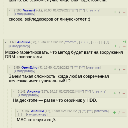
glxinfo. Во всяком случае лицензия подготовлена.
2.103
,
Vasyan2
(
ok
), 20:03, 01/02/2022 [
^
] [
^^
] [
^^^
] [
ответить
]
+
–
/
[
к модератору
]
скорее, вейледюзеров от линукскотлет :)
+3
1.60
,
Аноним
(
68
), 15:34, 01/02/2022 [
ответить
] [
﹢﹢﹢
] [
· · ·
]
[
↓
] [
↑
]
+
–
[
к модератору
]
/
Можно гарантировать, что метод будет взят на вооружения
DRM-копирастами.
2.80
,
OpenEcho
(
?
), 16:40, 01/02/2022 [
^
] [
^^
] [
^^^
] [
ответить
]
+
–
/
[
к модератору
]
Зачем такая сложность, когда любая современная
железяка имеет уникальный ID
3.141
,
Аноним
(
137
), 14:17, 02/02/2022 [
^
] [
^^
] [
^^^
] [
ответить
]
+
–
/
[
к модератору
]
На десктопе — разве что серийник у HDD.
4.147
,
Аноним
(
12
), 18:09, 02/02/2022 [
^
] [
^^
] [
^^^
] [
ответить
]
+
–
/
[
↓
] [
к модератору
]
MAC сетевухи ещё.