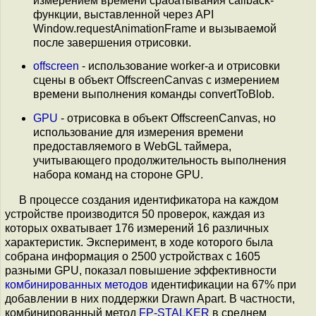
измерением времени срабатывания callback-
функции, выставленной через API
Window.requestAnimationFrame и вызываемой
после завершения отрисовки.
offscreen
- использование worker-а и отрисовки
сцены в объект OffscreenCanvas с измерением
времени выполнения команды convertToBlob.
GPU
- отрисовка в объект OffscreenCanvas, но
использование для измерения времени
предоставляемого в WebGL таймера,
учитывающего продолжительность выполнения
набора команд на стороне GPU.
В процессе создания идентификатора на каждом
устройстве производится 50 проверок, каждая из
которых охватывает 176 измерений 16 различных
характеристик. Эксперимент, в ходе которого была
собрана информация о 2500 устройствах с 1605
разными GPU, показал повышение эффективности
комбинированных методов
идентификации на 67% при
добавлении в них поддержки Drawn Apart. В частности,
комбинированный метод
FP-STALKER
в среднем