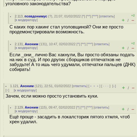
уголовного законодательства?
+2
2.113
,
псевдонимус
(
?
), 21:07, 01/02/2022 [
^
] [
^^
] [
^^^
] [
ответить
]
+
–
[
к модератору
]
/
С каких пор хакинг стал уголовщиной? Они же просто
продемонстрировали возможность.
+2
2.131
,
Аноним
(
131
), 10:47, 02/02/2022 [
^
] [
^^
] [
^^^
] [
ответить
]
+
–
[
к модератору
]
/
Если _они_ лично Вас хакнули, Вы просто обязаны подать
на них в суд. И про других сборщиков отпечатков не
забудьте! А то ишь чего удумали, отпечатки пальцев (ДНК)
собирать!
1.121
,
Аноним
(
121
), 22:51, 01/02/2022 [
ответить
] [
﹢﹢﹢
] [
· · ·
]
[
↓
]
+
–
/
[
↑
] [
к модератору
]
Зачем, если можно просто установить куки.
2.129
,
Аноним
(
115
), 09:47, 02/02/2022 [
^
] [
^^
] [
^^^
] [
ответить
]
+
–
/
[
к модератору
]
Ещё проще - засадить в локалсториж пятого хтмля, чтоб
хрен удалил.