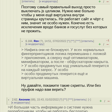
+
–
[
ответить
]
[
к модератору
]
/
Поэтому самый правильный выход просто
выключать js целиком. Нужно мне больно
чтобы у меня ещё виртуалка внутри
страницы крутилась. Не работает сайт и чёрт с
ним, значит не особо нужен. Конечно есть
исключения вроде банков и госуслуг без которых
не прожить.
–1
6.166
,
Rev
(
?
), 14:51, 07/02/2022 [
^
] [
^^
] [
^^^
] [
ответить
]
+
–
[
к модератору
]
/
> Нифига они не блокируют. У всех нормальных
фингерпринтщиков логика перемешана с логикой
> приложения, а сверху ещё оптимизатором,
минификатором, а после - обфускатором накрыта.
> У особо продвинутых код уникальный генерится
на каждый запрос. У особо
> особо продвинутых генерится ещё и
виртуальная машина.
Ну давайте, покажите такие скрипты. Или без
пруфов надо вам верить?
2.62
,
Аноним
(
68
), 15:43, 01/02/2022 [
^
] [
^^
] [
^^^
] [
ответить
]
[
↑
]
+
–
/
[
к модератору
]
>И большая часть информации о системе нужна
разработчикам, чтобы не работать бесплатно