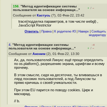
156
.
"Метод идентификации системы
+
–
/
пользователя на основе информаци..."
Сообщение от
Кастусь
(?), 02-Фев-22, 23:42
trace(подделка параметров, в том числе webgl) ,
JavaScript Restrictor
Ответить
|
Правка
|
К родителю #3
|
Наверх
|
Cообщить
модератору
4.
"Метод идентификации системы
–4
+
–
пользователя на основе информаци..."
/
Сообщение от
Аноним
(2), 01-Фев-22, 13:30
Ах, да, пользователей Линукс ещё проще определить
по os.platform(), разрешению экрана, шрифтам и всему
прочему.
В этом смысле, сидя на десяточке, ты вливаешься в
лярд похожих пользователей, а под Линуксом ты
прямо кричишь о своей уникальности.
При этом EU парится по поводу cookies. Цирк и
маскарад.
// b.