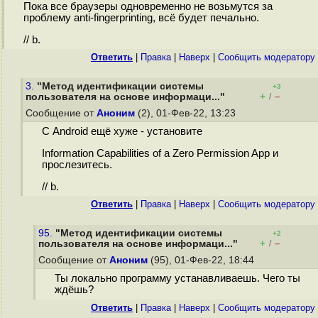
Пока все браузеры одновременно не возьмутся за
проблему anti-fingerprinting, всё будет печально.
// b.
Ответить
|
Правка
|
Наверх
|
Cообщить модератору
3.
"Метод идентификации системы
+3
+
–
пользователя на основе информаци..."
/
Сообщение от
Аноним
(2), 01-Фев-22, 13:23
С Android ещё хуже - установите
Information Capabilities of a Zero Permission App и
прослезитесь.
// b.
Ответить
|
Правка
|
Наверх
|
Cообщить модератору
95.
"Метод идентификации системы
+2
+
–
пользователя на основе информаци..."
/
Сообщение от
Аноним
(95), 01-Фев-22, 18:44
Ты локально программу устанавливаешь. Чего ты
ждёшь?
Ответить
|
Правка
|
Наверх
|
Cообщить модератору