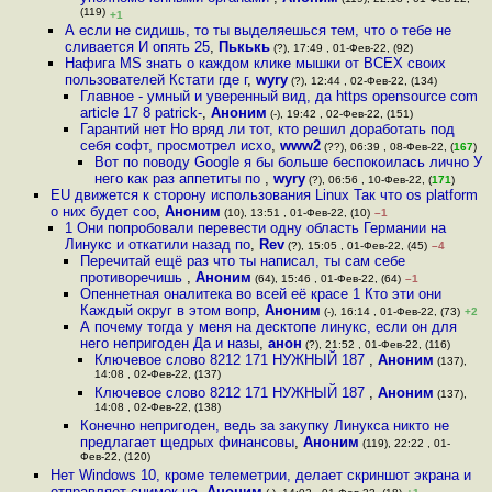
(119)
+1
А если не сидишь, то ты выделяешься тем, что о тебе не
сливается И опять 25
,
Пькькь
(?), 17:49 , 01-Фев-22, (92)
Нафига MS знать о каждом клике мышки от ВСЕХ своих
пользователей Кстати где г
,
wyry
(?), 12:44 , 02-Фев-22, (134)
Главное - умный и уверенный вид, да https opensource com
article 17 8 patrick-
,
Аноним
(-), 19:42 , 02-Фев-22, (151)
Гарантий нет Но вряд ли тот, кто решил доработать под
себя софт, просмотрел исхо
,
www2
(??), 06:39 , 08-Фев-22, (
167
)
Вот по поводу Google я бы больше беспокоилась лично У
него как раз аппетиты по
,
wyry
(?), 06:56 , 10-Фев-22, (
171
)
EU движется к сторону использования Linux Так что os platform
о них будет соо
,
Аноним
(10), 13:51 , 01-Фев-22, (10)
–1
1 Они попробовали перевести одну область Германии на
Линукс и откатили назад по
,
Rev
(?), 15:05 , 01-Фев-22, (45)
–4
Перечитай ещё раз что ты написал, ты сам себе
противоречишь
,
Аноним
(64), 15:46 , 01-Фев-22, (64)
–1
Опеннетная оналитека во всей её красе 1 Кто эти они
Каждый округ в этом вопр
,
Аноним
(-), 16:14 , 01-Фев-22, (73)
+2
А почему тогда у меня на десктопе линукс, если он для
него непригоден Да и назы
,
анон
(?), 21:52 , 01-Фев-22, (116)
Ключевое слово 8212 171 НУЖНЫЙ 187
,
Аноним
(137),
14:08 , 02-Фев-22, (137)
Ключевое слово 8212 171 НУЖНЫЙ 187
,
Аноним
(137),
14:08 , 02-Фев-22, (138)
Конечно непригоден, ведь за закупку Линукса никто не
предлагает щедрых финансовы
,
Аноним
(119), 22:22 , 01-
Фев-22, (120)
Нет Windows 10, кроме телеметрии, делает скриншот экрана и
отправляет снимок на
,
Аноним