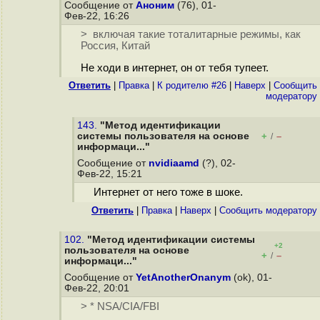
Сообщение от
Аноним
(76), 01-
Фев-22, 16:26
> включая такие тоталитарные режимы, как
Россия, Китай
Не ходи в интернет, он от тебя тупеет.
Ответить
|
Правка
|
К родителю #26
|
Наверх
|
Cообщить
модератору
143.
"Метод идентификации
системы пользователя на основе
+
–
/
информаци..."
Сообщение от
nvidiaamd
(?), 02-
Фев-22, 15:21
Интернет от него тоже в шоке.
Ответить
|
Правка
|
Наверх
|
Cообщить модератору
102.
"Метод идентификации системы
+2
пользователя на основе
+
–
/
информаци..."
Сообщение от
YetAnotherOnanym
(ok), 01-
Фев-22, 20:01
> * NSA/CIA/FBI