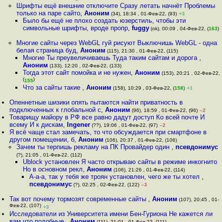
Шрифты ещё внешние отключите Сразу летать начнёт Проблемы
только на паре сайто
,
Аноним
(34), 18:34 , 01-Фев-22, (93)
+3
Было бы ещё не плохо создать юзерстиль, чтобы эти
символьные шрифты, вроде пропр
,
fuggy
(ok), 00:09 , 04-Фев-22, (
163
)
Многие сайты через WebGL гуй рисуют Выключишь WebGL - одна
белая страница буд
,
Аноним
(115), 21:30 , 01-Фев-22, (115)
Многие Ты преувеличиваешь Туда таким сайтам и дорога
,
Аноним
(133), 12:20 , 02-Фев-22, (133)
Тогда этот сайт помойка и не нужен
,
Аноним
(153), 20:21 , 02-Фев-22,
(
)
155
Что за сайты такие
,
Аноним
(158), 10:29 , 03-Фев-22, (
158
)
+1
Опеннетные шизики опять пытаются найти приватность в
подключенных к глобальной с
,
Аноним
(96), 18:59 , 01-Фев-22, (96)
–2
Товарищу майору в РФ все равно дадут доступ Ко всей почте И
всему И к дискам
,
Ingener
(??), 19:06 , 01-Фев-22, (97)
–2
Я всё чаще стал замечать, то что обсуждается при смартфоне в
другом помещении, б
,
Аноним
(106), 20:37 , 01-Фев-22, (106)
Зачем ты терпишь рекламу на ПК Провайдер один
,
псевдонимус
(?), 21:05 , 01-Фев-22, (112)
Ublock установлен Я часто открываю сайты в режиме инкогнито
Но в основном рекл
,
Аноним
(106), 21:26 , 01-Фев-22, (114)
А-а-а, так у тебя же троян установлен, чего же ты хотел
,
псевдонимус
(?), 02:25 , 02-Фев-22, (122)
–3
Так вот почему тормозят современные сайты
,
Аноним
(107), 20:45 , 01-
Фев-22, (107)
+3
Исследователи из Университета имени Бен-Гуриона Не кажется ли
вам что подобные
,
Аноним
(111), 21:01 , 01-Фев-22, (111)