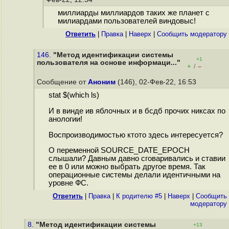
миллиарды миллиардов таких же планет с
милиардами пользователей виндовыс!
Ответить
|
Правка
|
Наверх
|
Cообщить модератору
146.
"Метод идентификации системы
+1
пользователя на основе информаци..."
+
–
/
Сообщение от
Аноним
(146), 02-Фев-22, 16:53
stat $(which ls)
И в винде ив яблочных и в бсдб прочих никсах по
анологии!
Воспроизводимостью ктото здесь интересуется?
О переменной SOURCE_DATE_EPOCH
слышали? Давным давно сговаривались и ставии
ее в 0 или можно выбрать другое время. Так
операционные системы делали идентичными на
уровне ФС.
Ответить
|
Правка
|
К родителю #5
|
Наверх
|
Cообщить
модератору
8.
"Метод идентификации системы
+13