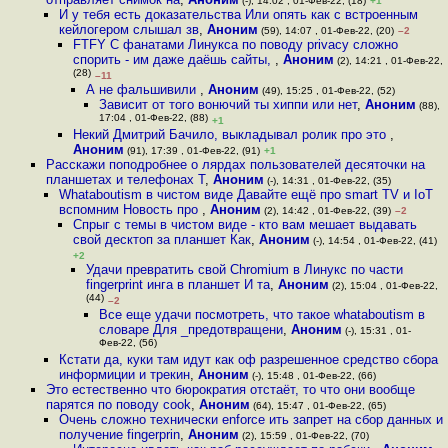
(-), 14:02 , 01-Фев-22, (18)
+1
И у тебя есть доказательства Или опять как с встроенным
кейлогером слышал зв
,
Аноним
(59), 14:07 , 01-Фев-22, (20)
–2
FTFY С фанатами Линукса по поводу privacy сложно
спорить - им даже даёшь сайты,
,
Аноним
(2), 14:21 , 01-Фев-22,
(28)
–11
А не фальшивили
,
Аноним
(49), 15:25 , 01-Фев-22, (52)
Зависит от того вонючий ты хиппи или нет
,
Аноним
(88),
17:04 , 01-Фев-22, (88)
+1
Некий Дмитрий Бачило, выкладывал ролик про это
,
Аноним
(91), 17:39 , 01-Фев-22, (91)
+1
Расскажи поподробнее о лярдах пользователей десяточки на
планшетах и телефонах Т
,
Аноним
(-), 14:31 , 01-Фев-22, (35)
Whataboutism в чистом виде Давайте ещё про smart TV и IoT
вспомним Новость про
,
Аноним
(2), 14:42 , 01-Фев-22, (39)
–2
Спрыг с темы в чистом виде - кто вам мешает выдавать
свой десктоп за планшет Как
,
Аноним
(-), 14:54 , 01-Фев-22, (41)
+2
Удачи превратить свой Chromium в Линукс по части
fingerprint инга в планшет И та
,
Аноним
(2), 15:04 , 01-Фев-22,
(44)
–2
Все еще удачи посмотреть, что такое whataboutism в
словаре Для _предотвращени
,
Аноним
(-), 15:31 , 01-
Фев-22, (56)
Кстати да, куки там идут как оф разрешенное средство сбора
информиции и трекин
,
Аноним
(-), 15:48 , 01-Фев-22, (66)
Это естественно что бюрократия отстаёт, то что они вообще
парятся по поводу cook
,
Аноним
(64), 15:47 , 01-Фев-22, (65)
Очень сложно технически enforce ить запрет на сбор данных и
получение fingerprin
,
Аноним
(2), 15:59 , 01-Фев-22, (70)