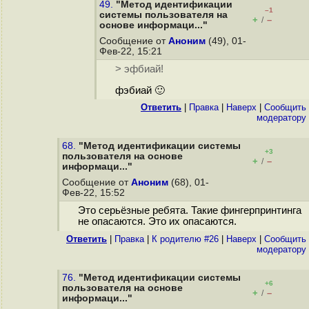
49.
"Метод идентификации
–1
системы пользователя на
+
–
/
основе информаци..."
Сообщение от
Аноним
(49), 01-
Фев-22, 15:21
> эфбиай!
фэбиай 🙂
Ответить
|
Правка
|
Наверх
|
Cообщить
модератору
68.
"Метод идентификации системы
+3
пользователя на основе
+
–
/
информаци..."
Сообщение от
Аноним
(68), 01-
Фев-22, 15:52
Это серьёзные ребята. Такие фингерпринтинга
не опасаются. Это их опасаются.
Ответить
|
Правка
|
К родителю #26
|
Наверх
|
Cообщить
модератору
76.
"Метод идентификации системы
+6
пользователя на основе
+
–
/
информаци..."