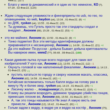
Фев-22, (117)
Благо у меня ip динамический и я один из тех немногих
,
КО
(?),
07:29 , 02-Фев-22, (124)
Ждем следующие уязвимости и фингерпринты по usb, по гео, по
оповещениям, по web
,
keydon
(ok), 13:34 , 01-Фев-22, (6)
+4
по ДНК
,
ryoken
(ok), 13:55 , 01-Фев-22, (13)
Ты думаешь, что Гугель просто так эти стандарты создал и
внедрил
,
Аноним
(68), 15:26 , 01-Фев-22, (53)
+3
это же майнинг
,
Аноним
(9), 13:50 , 01-Фев-22, (9)
+5
Тонко подметил Все эти методы идентификации должны
приравниватся к несанкционир
,
Аноним
(-), 14:09 , 01-Фев-22, (21)
+4
Да это майнинг По-русски - добыча Бывает добыча криптовалюты
Вы наверное имен
,
www2
(??), 06:48 , 08-Фев-22, (
168
)
Какая древняя пытка лучше всего подходит для таких вот
изобретателей У кого как
,
Аноним
(12), 13:55 , 01-Фев-22, (12)
–1
Окунуть головой в чан наполненный фекалиями
,
Аноним
(-), 14:13 ,
01-Фев-22, (23)
+1
пустить кататься по городу и сверху ножиком махать, классика
,
Аноним
(42), 14:59 , 01-Фев-22, (42)
+1
Китайские вспомнились только Капля воды на голову раз в
минуту Ну и более звер
,
ryoken
(ok), 14:15 , 01-Фев-22, (25)
+1
Лисичку жалко -
,
псевдонимус
(?), 20:58 , 01-Фев-22, (110)
+1
Я вижу вы решили возродить древнюю традицию убийства гонцов,
принесших плохие ве
,
Аноним
(68), 15:50 , 01-Фев-22, (67)
+2
А, так это гонцы называются Не знал А какую весть они
принесли
,
Аноним
(12), 16:42 , 01-Фев-22, (81)
+1
Голым задом к ведру, в ведре уж и ведро на костёр
,
Аноним
(75),