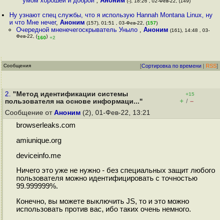
умом хорошей и доброй
,
Аноним
(-), 18:26 , 02-Фев-22, (149)
Ну узнают спец службы, что я использую Hannah Montana Linux, ну
и что Мне нечег
,
Аноним
(157), 01:51 , 03-Фев-22, (
157
)
Очередной мненечегоскрыватель Уныло
,
Аноним
(161), 14:48 , 03-
Фев-22, (
)
160
+2
Сообщения
[
Сортировка по времени
|
RSS
]
2.
"Метод идентификации системы
+15
+
–
пользователя на основе информаци..."
/
Сообщение от
Аноним
(2), 01-Фев-22, 13:21
browserleaks.com
amiunique.org
deviceinfo.me
Ничего это уже не нужно - без специальных защит любого
пользователя можно идентифицировать с точностью
99.999999%.
Конечно, вы можете выключить JS, то и это можно
использовать против вас, ибо таких очень немного.