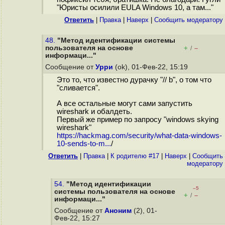
"Юристы осилили EULA Windows 10, а там..."
Ответить
|
Правка
|
Наверх
|
Cообщить модератору
48.
"Метод идентификации системы
пользователя на основе
+
–
/
информаци..."
Сообщение от
Урри
(ok), 01-Фев-22, 15:19
Это то, что известно дурачку "// b", о том что
"сливается".
А все остальные могут сами запустить
wireshark и обалдеть.
Первый же пример по запросу "windows skying
wireshark"
https://hackmag.com/security/what-data-windows-
10-sends-to-m...
/
Ответить
|
Правка
|
К родителю #17
|
Наверх
|
Cообщить
модератору
54.
"Метод идентификации
–5
системы пользователя на основе
+
–
/
информаци..."
Сообщение от
Аноним
(2), 01-
Фев-22, 15:27