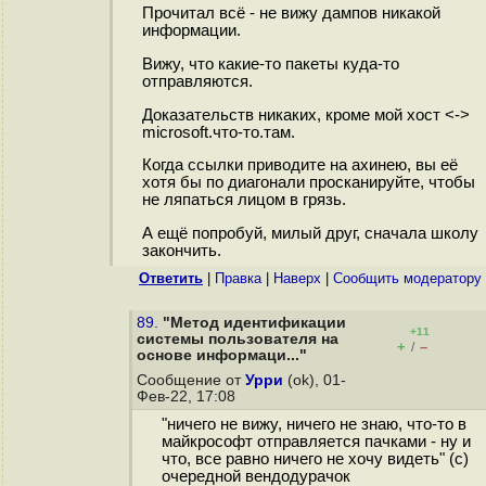
Прочитал всё - не вижу дампов никакой
информации.
Вижу, что какие-то пакеты куда-то
отправляются.
Доказательств никаких, кроме мой хост <->
microsoft.что-то.там.
Когда ссылки приводите на ахинею, вы её
хотя бы по диагонали просканируйте, чтобы
не ляпаться лицом в грязь.
А ещё попробуй, милый друг, сначала школу
закончить.
Ответить
|
Правка
|
Наверх
|
Cообщить модератору
89.
"Метод идентификации
+11
системы пользователя на
+
–
/
основе информаци..."
Сообщение от
Урри
(ok), 01-
Фев-22, 17:08
"ничего не вижу, ничего не знаю, что-то в
майкрософт отправляется пачками - ну и
что, все равно ничего не хочу видеть" (с)
очередной вендодурачок