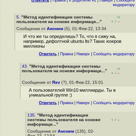
Ответить
|
Правка
|
К родителю #2
|
Наверх
|
Cообщить
модератору
5.
"Метод идентификации системы
+2
+
–
пользователя на основе информаци..."
/
Сообщение от
Аноним
(5), 01-Фев-22, 13:34
И что же ты определишь? То, что я сижу на,
например, дефолтной ubuntu lts? Таких юзеров
миллионы
Ответить
|
Правка
|
Наверх
|
Cообщить модератору
43.
"Метод идентификации системы
+3
пользователя на основе информаци..."
+
–
/
Сообщение от
Rev
(?), 01-Фев-22, 15:01
А пользователей Win10 миллиарды. Ты в
уникальной группе :)
Ответить
|
Правка
|
Наверх
|
Cообщить модератору
135.
"Метод идентификации
системы пользователя на основе
+
–
/
информаци..."
Сообщение от
Аноним
(135), 02-
Фев-22, 12:54