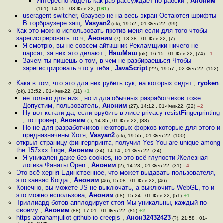
Интересно ивдеть как раб рассуждает по-рабски
,
Аноним
(161), 14:55 , 03-Фев-22, (
161
)
useragent switcher, браузер не на весь экран Остаются шрифты
В торбраузере защ
,
Vasyan2
(ok), 19:52 , 01-Фев-22, (99)
Как это можно использовать против меня если для того чтобы
зарегистрировать то ч
,
Аноним
(7), 13:38 , 01-Фев-22, (7)
Я смотрю, вы не совсем айтишник Рекламщики ничего не
парсят, за них это делают
,
НяшМяш
(ok), 16:15 , 01-Фев-22, (74)
–1
Зачем ты пишешь о том, в чем не разбираешься Чтобы
зарегистрировать что у тебя
,
JavaScript
(??), 19:57 , 02-Фев-22, (152)
Кака в том, что это для них рубить сук, на которых сидят
,
ryoken
(ok), 13:52 , 01-Фев-22, (11)
+1
не только для них , но и для обычных разработчиков тоже
Допустим, пользователь
,
Аноним
(27), 14:12 , 01-Фев-22, (22)
–2
Ну вот кстати да, если врубить в лисе privacy resistFingerprinting
, то провер
,
Аноним
(-), 14:35 , 01-Фев-22, (38)
Но не для разработчиков некоторых форков которые для этого и
предназначены Хотя
,
Vasyan2
(ok), 19:55 , 01-Фев-22, (100)
открыл страницу фингерпринта, получил Yes You are unique among
the 157ххх finge
,
Аноним
(24), 14:14 , 01-Фев-22, (24)
Я уникален даже без cookies, но это всё глупости Железная
логика Фанаты Open
,
Аноним
(2), 14:23 , 01-Фев-22, (31)
–4
Это всё херня Единственное, что может выдавать пользователя,
это канвас Когда
,
Аноним
(46), 15:08 , 01-Фев-22, (46)
Конечно, вы можете JS не выключать, а выключить WebGL, то и
это можно использова
,
Аноним
(68), 15:24 , 01-Фев-22, (51)
+1
Триллиард ботов апплодирует стоя Мы уникальны, каждый по-
своему
,
Аноним
(88), 17:01 , 01-Фев-22, (85)
+2
https abrahamjuliot github io creepjs
,
Анон32432423
(?), 21:58 , 01-