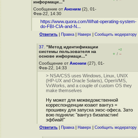
информаци..."
Сообщение от
Аноним
(2), 01-
Фев-22, 14:30
https://www.quora.com/What-operating-system-
do-FBI-CIA-and-N...
Ответить
|
Правка
|
Наверх
|
Cообщить модератору
37.
"Метод идентификации
+2
системы пользователя на
+
–
/
основе информаци..."
Сообщение от
Аноним
(27), 01-
Фев-22, 14:33
> NSA/CSS uses Windows, Linux, UNIX
(HP-UX and Oracle Solaris), OpenVMS,
VxWorks, and a couple of custom OS they
make themselves
Ну может для межведомственной
корреспонденции юзают вантуз =
прошивку для запуска эмэс-офеса. Зато
вою подняли: "вантуз бизапастин!
эфбиай!"
Ответить
|
Правка
|
Наверх
|
Cообщить модератору