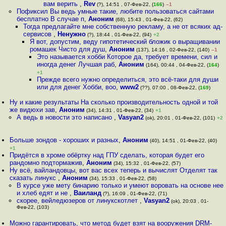
вам верить
,
Rev
(?), 14:51 , 07-Фев-22, (
166
)
–1
Пофиксил Вы ведь умные такие, любите пользоваться сайтами
бесплатно В случае п
,
Аноним
(68), 15:43 , 01-Фев-22, (62)
Тогда предлагайте мне собственную рекламу, а не от всяких ад-
сервисов
,
Ненужно
(?), 18:44 , 01-Фев-22, (94)
+2
Я вот, допустим, веду гипотетический бложик о выращивании
ромашек Чисто для душ
,
Аноним
(137), 14:16 , 02-Фев-22, (140)
–1
Это называется хобби Которое да, требует времени, сил и
иногда денег Лучшая раб
,
Аноним
(164), 00:44 , 04-Фев-22, (
164
)
+1
Прежде всего нужно определиться, это всё-таки для души
или для денег Хобби, воо
,
www2
(??), 07:00 , 08-Фев-22, (
169
)
Ну и какие результаты На сколько производительность одной и той
же видюхи зав
,
Аноним
(34), 14:31 , 01-Фев-22, (34)
+1
А ведь в новости это написано
,
Vasyan2
(ok), 20:01 , 01-Фев-22, (101)
+2
Больше зондов - хороших и разных
,
Аноним
(40), 14:51 , 01-Фев-22, (40)
+1
Придётся в хроме обёртку над ГПУ сделать, которая будет его
рандомно подтормажив
,
Аноним
(34), 15:32 , 01-Фев-22, (57)
Ну всё, вайландовцы, вот вас всех теперь и вычислят Отделят так
сказать линукс
,
Аноним
(34), 15:33 , 01-Фев-22, (58)
В курсе уже мету бинарию только и умеют воровать на основе нее
и хлеб едят и не
,
Ваиланд
(?), 16:09 , 01-Фев-22, (71)
скорее, вейледюзеров от линукскотлет
,
Vasyan2
(ok), 20:03 , 01-
Фев-22, (103)
Можно гарантировать, что метод будет взят на вооружения DRM-