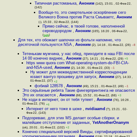
Типичная растоманька
,
Аноним
(142), 15:01 , 02-Фев-22,
(142)
Вообще-то, это смертельное оскорбление сего
Великого Воена против Раста Смываетс
,
Аноним
(-), 15:33 , 02-Фев-22, (144)
Прямо сейчас, в твоей голове, наполненной
сероводородом
,
Аноним
(165), 16:20 , 06-Фев-22,
(
)
165
Для тех, кто обожает шапочки из фольги напомню, что
десяточкой пользуются NSA
,
Аноним
(2), 14:16 , 01-Фев-22, (26)
–8
Тетенькам мужчина, у нас обед, приходите в наш FBI после
14 00 конечно виднее,
,
Аноним
(27), 14:21 , 01-Фев-22, (29)
+5
https www quora com What-operating-system-do-FBI-CIA-
and-NSA-used
,
Аноним
(2), 14:30 , 01-Фев-22, (33)
–1
Ну может для межведомственной корреспонденции
юзают вантуз прошивку для запуск
,
Аноним
(27), 14:33 ,
01-Фев-22, (37)
+2
фэбиай 128578
,
Аноним
(49), 15:21 , 01-Фев-22, (49)
–1
Это серьёзные ребята Такие фингерпринтинга не опасаются
Это их опасаются
,
Аноним
(68), 15:52 , 01-Фев-22, (68)
+3
Не ходи в интернет, он от тебя тупеет
,
Аноним
(76), 16:26 ,
01-Фев-22, (76)
+6
Интернет от него тоже в шоке
,
nvidiaamd
(?), 15:21 , 02-
Фев-22, (143)
Подозреваю, для этих MS делает особые сборки, и
малейшее отступление от заданных
,
YetAnotherOnanym
(ok), 20:01 , 01-Фев-22, (102)
+2
Конечно специальной версией Винды, сертифицированной
уполномоченными органами
,
Аноним
(119), 22:18 , 01-Фев-22,