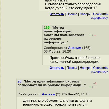
против Раста.
Смывается только сероводором!
Когда дуэль? Кто секунданты?
Ответить
|
Правка
|
Наверх
|
Cообщить
модератору
165
.
"Метод
идентификации
системы пользователя
+
–
/
на основе
информаци..."
Сообщение от
Аноним
(165),
06-Фев-22, 16:20
Прямо сейчас, в твоей голове,
наполненной сероводородом.
Ответить
|
Правка
|
Наверх
|
Cообщить
модератору
26.
"Метод идентификации системы
–8
пользователя на основе информаци..."
+
–
/
Сообщение от
Аноним
(2), 01-Фев-22, 14:16
Для тех, кто обожает шапочки из фольги
напомню, что десяточкой пользуются: