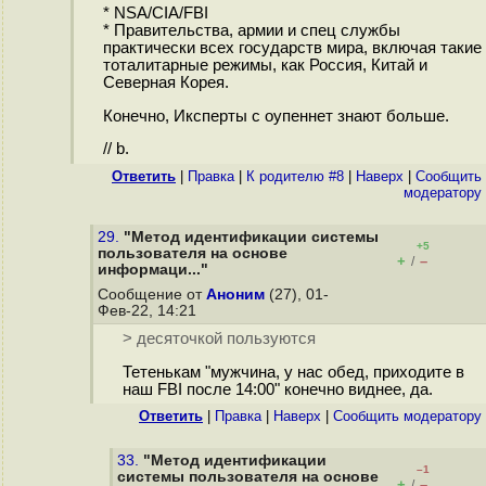
* NSA/CIA/FBI
* Правительства, армии и спец службы
практически всех государств мира, включая такие
тоталитарные режимы, как Россия, Китай и
Северная Корея.
Конечно, Иксперты с оупеннет знают больше.
// b.
Ответить
|
Правка
|
К родителю #8
|
Наверх
|
Cообщить
модератору
29.
"Метод идентификации системы
+5
пользователя на основе
+
–
/
информаци..."
Сообщение от
Аноним
(27), 01-
Фев-22, 14:21
> десяточкой пользуются
Тетенькам "мужчина, у нас обед, приходите в
наш FBI после 14:00" конечно виднее, да.
Ответить
|
Правка
|
Наверх
|
Cообщить модератору
33.
"Метод идентификации
–1
системы пользователя на основе
+
–
/