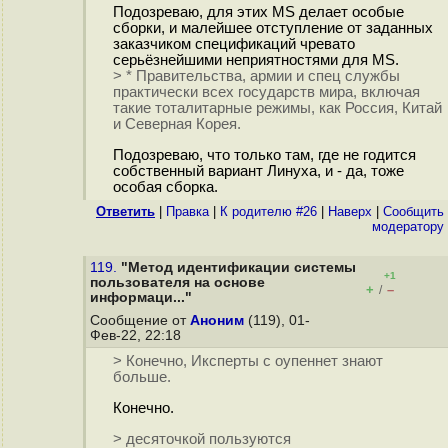
Подозреваю, для этих MS делает особые
сборки, и малейшее отступление от заданных
заказчиком спецификаций чревато
серьёзнейшими неприятностями для MS.
> * Правительства, армии и спец службы
практически всех государств мира, включая
такие тоталитарные режимы, как Россия, Китай
и Северная Корея.
Подозреваю, что только там, где не годится
собственный вариант Линуха, и - да, тоже
особая сборка.
Ответить
|
Правка
|
К родителю #26
|
Наверх
|
Cообщить
модератору
119.
"Метод идентификации системы
+1
пользователя на основе
+
–
/
информаци..."
Сообщение от
Аноним
(119), 01-
Фев-22, 22:18
> Конечно, Иксперты с оупеннет знают
больше.
Конечно.
> десяточкой пользуются