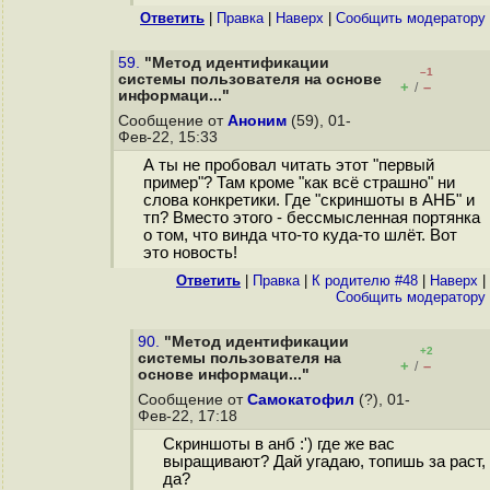
Ответить
|
Правка
|
Наверх
|
Cообщить модератору
59.
"Метод идентификации
–1
системы пользователя на основе
+
–
/
информаци..."
Сообщение от
Аноним
(59), 01-
Фев-22, 15:33
А ты не пробовал читать этот "первый
пример"? Там кроме "как всё страшно" ни
слова конкретики. Где "скриншоты в АНБ" и
тп? Вместо этого - бессмысленная портянка
о том, что винда что-то куда-то шлёт. Вот
это новость!
Ответить
|
Правка
|
К родителю #48
|
Наверх
|
Cообщить модератору
90.
"Метод идентификации
+2
системы пользователя на
+
–
/
основе информаци..."
Сообщение от
Самокатофил
(?), 01-
Фев-22, 17:18
Скриншоты в анб :') где же вас
выращивают? Дай угадаю, топишь за раст,
да?