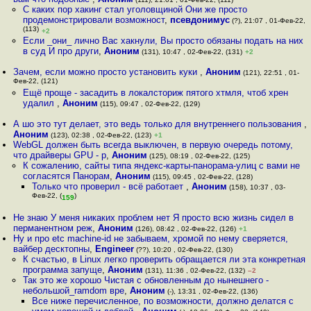
С каких пор хакинг стал уголовщиной Они же просто
продемонстрировали возможност
,
псевдонимус
(?), 21:07 , 01-Фев-22,
(113)
+2
Если _они_ лично Вас хакнули, Вы просто обязаны подать на них
в суд И про други
,
Аноним
(131), 10:47 , 02-Фев-22, (131)
+2
Зачем, если можно просто установить куки
,
Аноним
(121), 22:51 , 01-
Фев-22, (121)
Ещё проще - засадить в локалсториж пятого хтмля, чтоб хрен
удалил
,
Аноним
(115), 09:47 , 02-Фев-22, (129)
А шо это тут делает, это ведь только для внутреннего пользования
,
Аноним
(123), 02:38 , 02-Фев-22, (123)
+1
WebGL должен быть всегда выключен, в первую очередь потому,
что драйверы GPU - р
,
Аноним
(125), 08:19 , 02-Фев-22, (125)
К сожалению, сайты типа яндекс-карты-панорама-улиц с вами не
согласятся Панорам
,
Аноним
(115), 09:45 , 02-Фев-22, (128)
Только что проверил - всё работает
,
Аноним
(158), 10:37 , 03-
Фев-22, (
)
159
Не знаю У меня никаких проблем нет Я просто всю жизнь сидел в
перманентном реж
,
Аноним
(126), 08:42 , 02-Фев-22, (126)
+1
Ну и про etc machine-id не забываем, хромой по нему сверяется,
вайбер десктопны
,
Engineer
(??), 10:20 , 02-Фев-22, (130)
К счастью, в Linux легко проверить обращается ли эта конкретная
программа запуще
,
Аноним
(131), 11:36 , 02-Фев-22, (132)
–2
Так это же хорошо Чистая с обновленным до нынешнего -
небольшой_ramdom вре
,
Аноним
(-), 13:31 , 02-Фев-22, (136)
Все ниже перечисленное, по возможности, должно делатся с