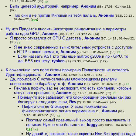
16:17 , 01-Фев-22, (75)
+2
Быть целевой аудиторией, например
,
Аноним
(88), 17:03 , 01-Фев-22,
(87)
Так они и не против Фиговый из тебя палачь
,
Аноним
(153), 20:13 ,
02-Фев-22, (
)
153
Ну что Придётся вносить некоторую рандомизацию в параметры
работы ядер GPU
,
Аноним
(10), 13:57 , 01-Фев-22, (14)
Я просто отказался от GPU С детства
,
Аноним
(30), 14:22 , 01-Фев-22,
(30)
+1
Я не знаю современных вычислительных устройств с доступом
к HTTP в наше время, к
,
Аноним
(2), 14:33 , 01-Фев-22, (36)
+2
Если назвать AST кто там ещё matrox g200e и пр - GPU, то
да, БЕЗ них нету
,
ryoken
(ok), 09:33 , 02-Фев-22, (127)
К сожалению, это поле битвы проиграно Приватности не осталось
Идентифицировать
,
Аноним
(15), 13:59 , 01-Фев-22, (15)
–3
Да, проиграно С установленным блокировщиком рекламы
совершенно по барабану, отф
,
Аноним
(19), 14:06 , 01-Фев-22, (19)
+7
Реклама пофигу, вас не беспокоит, что есть компании, которые
могут ваш профиль с
,
Аноним
(2), 14:27 , 01-Фев-22, (32)
+1
Почему-то все забывают, что блокировщики рекламы как раз
блокируют следящие скри
,
Rev
(?), 15:09 , 01-Фев-22, (47)
Нифига они не блокируют У всех нормальных
фингерпринтщиков логика перемешана с
,
Аноним
(68),
15:45 , 01-Фев-22, (63)
+3
Поэтому самый правильный выход просто выключать js
целиком Нужно мне больно что
,
fuggy
(ok), 00:02 , 04-Фев-22,
(
)
162
+1
Ну давайте, покажите такие скрипты Или без пруфов надо