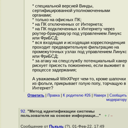
* специальной версией Винды,
сертифицированной уполномоченными
органами;
* только на офисных ПК;
* на ПК отключенных от Интернета;
* на ПК подключенных к Интернету через
роутер-брандмауэр под управлением Линукс
или ФриБСД;
* вся входящая и исходящая корреспонденция
проходит предварительную фильтрацию на
промежуточных узлах под управлением Линукс
или ФриБСД;
* за атаку на спецслужбу потенциальный хакер
рискует присесть пожизненно, если выживет в
процессе задержания;
А уважаемый WinXPерт чем-то, кроме шапочки
из фольги, прикрывает голую попу, торчащую в
Интернет?
Ответить
|
Правка
|
К родителю #26
|
Наверх
|
Cообщить
модератору
92.
"Метод идентификации системы
пользователя на основе информаци..."
+
–
/
Сообщение от
Пькькь
(?), 01-Фев-22, 17:49