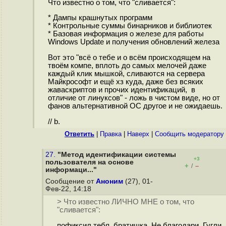
Что известно о том, что "сливается":
* Дампы крашнутых программ
* Контрольные суммы бинарников и библиотек
* Базовая информация о железе для работы
Windows Update и получения обновлений железа
Вот это "всё о тебе и о всём происходящем на
твоём компе, вплоть до самых мелочей даже
каждый клик мышкой, сливаются на сервера
Майкрософт и ещё хз куда, даже без всяких
жаваскриптов и прочих идентификаций, в
отличие от линуксов" - ложь в чистом виде, но от
фанов альтернативной ОС другое и не ожидаешь.
// b.
Ответить
|
Правка
|
Наверх
|
Cообщить модератору
27.
"Метод идентификации системы
+3
пользователя на основе
+
–
/
информаци..."
Сообщение от
Аноним
(27), 01-
Фев-22, 14:18
> Что известно ЛИЧНО МНЕ о том, что
"сливается":
пофиксил тебя, братишка. Не благодари. Гугли