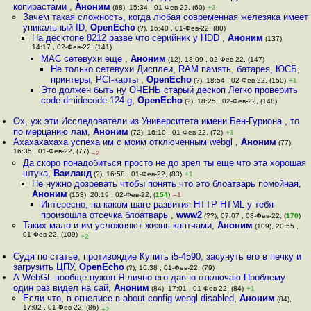
копирастами
,
Аноним
(68), 15:34 , 01-Фев-22, (60)
+3
Зачем такая сложность, когда любая современная железяка имеет
уникальный ID
,
OpenEcho
(?), 16:40 , 01-Фев-22, (80)
На десктопе 8212 разве что серийник у HDD
,
Аноним
(137),
14:17 , 02-Фев-22, (141)
MAC сетевухи ещё
,
Аноним
(12), 18:09 , 02-Фев-22, (147)
Не только сетевухи Дисплеи, RAM память, батарея, ЮСБ,
принтеры, PCI-карты
,
OpenEcho
(?), 18:54 , 02-Фев-22, (150)
+1
Это должен быть ну ОЧЕНЬ старый дескоп Легко проверить
code dmidecode 124 g
,
OpenEcho
(?), 18:25 , 02-Фев-22, (148)
Ох, уж эти Исследователи из Университета имени Бен-Гуриона , то
по мерцанию лам
,
Аноним
(72), 16:10 , 01-Фев-22, (72)
+1
Ахахахахаха успеха им с моим отключенным webgl
,
Аноним
(77),
16:35 , 01-Фев-22, (77)
–2
Да скоро понадобиться просто не до зрел ты еще что эта хорошая
штука
,
Ваиланд
(?), 16:58 , 01-Фев-22, (83)
+1
Не нужно дозревать чтобы понять что это блоатварь помойная
,
Аноним
(153), 20:19 , 02-Фев-22, (
154
)
–1
Интересно, на каком шаге развития HTTP HTML у тебя
произошла отсечка блоатварь
,
www2
(??), 07:07 , 08-Фев-22, (
170
)
Таких мало и им усложняют жизнь каптчами
,
Аноним
(109), 20:55 ,
01-Фев-22, (109)
+2
Судя по статье, противоядие Купить i5-4590, засунуть его в печку и
загрузить ЦПУ
,
OpenEcho
(?), 16:38 , 01-Фев-22, (79)
А WebGL вообще нужон Я лично его давно отключаю Проблему
один раз видел на сай
,
Аноним
(84), 17:01 , 01-Фев-22, (84)
+1
Если что, в огнелисе в about config webgl disabled
,
Аноним
(84),
17:02 , 01-Фев-22, (86)
+2