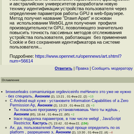
и австралийских университетов разработали новую
технику идентификации устройства пользователя через
определение параметров работы GPU в web-браузере.
Метод получил название "Drawn Apart" и основан
на использовании WebGL для получения профиля
производительности GPU, позволяющего значительно
повысить точность пассивных методов отслеживания
устройства пользователя, работающих без применения
Cookie и без сохранения идентификатора на системе
пользователя...
Подробнее:
https://www.opennet.ru/opennews/art.shtml?
num=56614
Ответить
|
Правка
|
Cообщить модератору
Оглавление
browserleaks comamiunique orgdeviceinfo meНичего это уже не нужно
- без специаль
,
Аноним
(2), 13:21 , 01-Фев-22, (2)
+15
С Android ещё хуже - установите Information Capabilities of a Zero
Permission Ap
,
Аноним
(2), 13:23 , 01-Фев-22, (3)
+3
Ты локально программу устанавливаешь Чего ты ждёшь
,
Аноним
(95), 18:44 , 01-Фев-22, (95)
+2
trace подделка параметров, в том числе webgl , JavaScript
Restrictor
,
Кастусь
(?), 23:42 , 02-Фев-22, (
156
)
Ах, да, пользователей Линукс ещё проще определить по os
platform , разрешению э
,
Аноним
(2), 13:30 , 01-Фев-22, (4)
–4