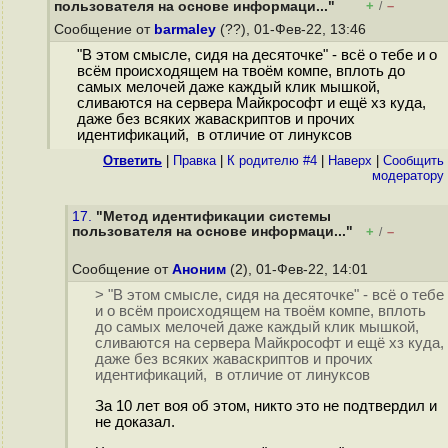
+
–
пользователя на основе информаци..."
/
Сообщение от
barmaley
(??), 01-Фев-22, 13:46
"В этом смысле, сидя на десяточке" - всё о тебе и о
всём происходящем на твоём компе, вплоть до
самых мелочей даже каждый клик мышкой,
сливаются на сервера Майкрософт и ещё хз куда,
даже без всяких жаваскриптов и прочих
идентификаций, в отличие от линуксов
Ответить
|
Правка
|
К родителю #4
|
Наверх
|
Cообщить
модератору
17.
"Метод идентификации системы
пользователя на основе информаци..."
+
–
/
Сообщение от
Аноним
(2), 01-Фев-22, 14:01
> "В этом смысле, сидя на десяточке" - всё о тебе
и о всём происходящем на твоём компе, вплоть
до самых мелочей даже каждый клик мышкой,
сливаются на сервера Майкрософт и ещё хз куда,
даже без всяких жаваскриптов и прочих
идентификаций, в отличие от линуксов
За 10 лет воя об этом, никто это не подтвердил и
не доказал.