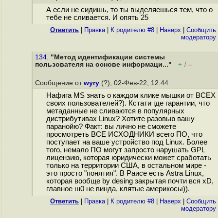
А если не сидишь, то ты выделяешься тем, что о
тебе не сливается. И опять 25
Ответить
|
Правка
|
К родителю #8
|
Наверх
|
Cообщить
модератору
134.
"Метод идентификации системы
пользователя на основе информаци..."
+
–
/
Сообщение от
wyry
(?), 02-Фев-22, 12:44
Нафига MS знать о каждом клике мышки от ВСЕХ
своих пользователей?). Кстати где гарантии, что
метаданные не сливаются в популярных
дистрибутивах Linuх? Хотите разовью вашу
паранойю? Факт: вы лично не сможете
просмотреть ВСЕ ИСХОДНИКИ всего ПО, что
поступает на ваше устройство под Linux. Более
того, немало ПО могут запросто нарушать GPL
лицензию, которая юридически может сработать
только на территории США, в остальном мире -
это просто "понятия". В Раисе есть Astra Linux,
которая вообще by desing закрытая почти вся xD,
главное ш0 не винда, клятые америкосы)).
Ответить
|
Правка
|
К родителю #8
|
Наверх
|
Cообщить
модератору