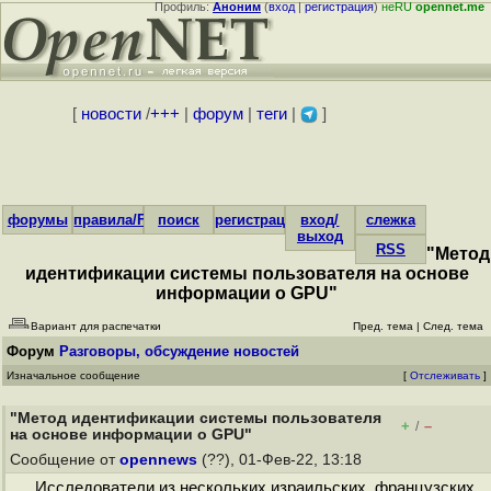
Профиль:
Аноним
(
вход
|
регистрация
)
неRU
opennet.me
[
новости
/
+++
|
форум
|
теги
|
]
форумы
правила/FAQ
поиск
регистрация
вход/
слежка
выход
RSS
"Метод
идентификации системы пользователя на основе
информации о GPU"
Вариант для распечатки
Пред. тема
|
След. тема
Форум
Разговоры, обсуждение новостей
Изначальное сообщение
[
Отслеживать
]
"Метод идентификации системы пользователя
+
–
/
на основе информации о GPU"
Сообщение от
opennews
(??), 01-Фев-22, 13:18
Исследователи из нескольких израильских, французских