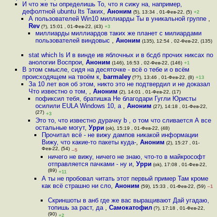
И что же ты определишь То, что я сижу на, например,
дефолтной ubuntu lts Таких
,
Аноним
(5), 13:34 , 01-Фев-22, (5)
+2
А пользователей Win10 миллиарды Ты в уникальной группе
,
Rev
(?), 15:01 , 01-Фев-22, (43)
+3
миллиарды миллиардов таких же планет с милиардами
пользователей виндовыс
,
Аноним
(135), 12:54 , 02-Фев-22, (135)
stat which ls И в винде ив яблочных и в бсдб прочих никсах по
анологии Воспрои
,
Аноним
(146), 16:53 , 02-Фев-22, (146)
+1
В этом смысле, сидя на десяточке - всё о тебе и о всём
происходящем на твоём к
,
barmaley
(??), 13:46 , 01-Фев-22, (8)
+13
За 10 лет воя об этом, никто это не подтвердил и не доказал
Что известно о том,
,
Аноним
(2), 14:01 , 01-Фев-22, (17)
пофиксил тебя, братишка Не благодари Гугли Юристы
осилили EULA Windows 10, а
,
Аноним
(27), 14:18 , 01-Фев-22,
(27)
+3
Это то, что известно дурачку b , о том что сливается А все
остальные могут
,
Урри
(ok), 15:19 , 01-Фев-22, (48)
Прочитал всё - не вижу дампов никакой информации
Вижу, что какие-то пакеты куда-
,
Аноним
(2), 15:27 , 01-
Фев-22, (54)
–5
ничего не вижу, ничего не знаю, что-то в майкрософт
отправляется пачками - ну и
,
Урри
(ok), 17:08 , 01-Фев-22,
(89)
+11
А ты не пробовал читать этот первый пример Там кроме
как всё страшно ни сло
,
Аноним
(59), 15:33 , 01-Фев-22, (59)
–1
Скриншоты в анб где же вас выращивают Дай угадаю,
топишь за раст, да
,
Самокатофил
(?), 17:18 , 01-Фев-22,
(90)
+2