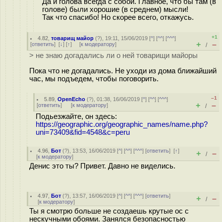
Да и голова всегда с собой. Главное, что бы там (в
голове) были хорошие (в среднем) мысли!
Так что спасибо! Но скорее всего, откажусь.
+1
4.82
,
товарищ майор
(
?
), 19:11, 15/06/2019 [
^
] [
^^
] [
^^^
]
+
–
[
ответить
]
[
↓
] [
↑
] [
к модератору
]
/
> не знаю догадались ли о ней товарищи майоры
Пока что не догадались. Не уходи из дома ближайший
час, мы подъедем, чтобы поговорить.
–1
5.89
,
OpenEcho
(
?
), 01:38, 16/06/2019 [
^
] [
^^
] [
^^^
]
+
–
[
ответить
]
[
к модератору
]
/
Подьезжайте, он здесь:
https://geographic.org/geographic_names/name.php?
uni=73409&fid=4548&c=peru
4.96
,
Бот
(
?
), 13:53, 16/06/2019 [
^
] [
^^
] [
^^^
] [
ответить
]
[
↑
]
+
–
/
[
к модератору
]
Денис это ты? Привет. Давно не виделись.
4.97
,
Бот
(
?
), 13:57, 16/06/2019 [
^
] [
^^
] [
^^^
] [
ответить
]
+
–
/
[
к модератору
]
Ты я смотрю больше не создаешь крутые ос с
нескучными обоями. Занялся безопасностью