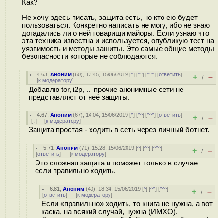
Как?
Не хочу здесь писать, защита есть, но кто ею будет
пользоваться. Конкретно написать не могу, ибо не знаю
догадались ли о ней товарищи майоры. Если узнаю что
эта техника известна и используется, опубликую тест на
уязвимость и методы защиты. Это самые общие методы
безопасности которые не соблюдаются.
4.63
,
Аноним
(
60
), 13:45, 15/06/2019 [
^
] [
^^
] [
^^^
] [
ответить
]
+
–
/
[
к модератору
]
Добавлю tor, i2p, ... прочие анонимные сети не
представляют от неё защиты.
4.67
,
Аноним
(
67
), 14:04, 15/06/2019 [
^
] [
^^
] [
^^^
] [
ответить
]
+
–
/
[
↓
] [
к модератору
]
Защита простая - ходить в сеть через личный ботнет.
5.71
,
Аноним
(
71
), 15:28, 15/06/2019 [
^
] [
^^
] [
^^^
]
+
–
/
[
ответить
]
[
к модератору
]
Это сложная защита и поможет только в случае
если правильно ходить.
6.81
,
Аноним
(
40
), 18:34, 15/06/2019 [
^
] [
^^
] [
^^^
]
+
–
/
[
ответить
]
[
к модератору
]
Если «правильно» ходить, то книга не нужна, а вот
каска, на всякий случай, нужна (ИМХО).