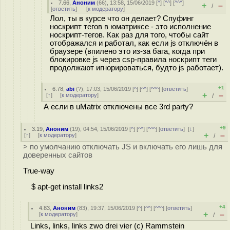
7.66
,
Аноним
(
66
), 13:58, 15/06/2019 [
^
] [
^^
] [
^^^
]
+
–
/
[
ответить
]
[
к модератору
]
Лол, ты в курсе что он делает? Спуфинг
носкрипт тегов в юматриксе - это исполнение
носкрипт-тегов. Как раз для того, чтобы сайт
отображался и работал, как если js отключён в
браузере (впилено это из-за бага, когда при
блокировке js через csp-правила носкрипт теги
продолжают игнорироваться, будто js работает).
+1
6.78
,
abi
(
?
), 17:03, 15/06/2019 [
^
] [
^^
] [
^^^
] [
ответить
]
+
–
[
↑
] [
к модератору
]
/
А если в uMatrix отключены все 3rd party?
+9
3.19
,
Аноним
(
19
), 04:54, 15/06/2019 [
^
] [
^^
] [
^^^
] [
ответить
]
[
↓
]
+
–
[
↑
] [
к модератору
]
/
> по умолчанию отключать JS и включать его лишь для
доверенных сайтов
True-way
$ apt-get install links2
+4
4.83
,
Аноним
(
83
), 19:37, 15/06/2019 [
^
] [
^^
] [
^^^
] [
ответить
]
+
–
[
к модератору
]
/
Links, links, links zwo drei vier (c) Rammstein