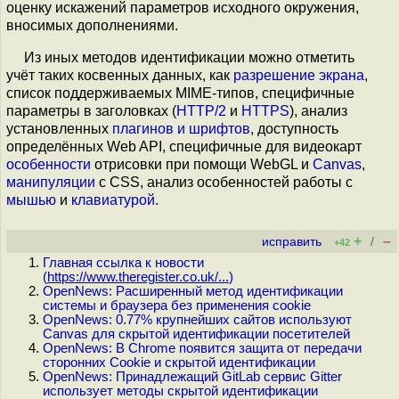
оценку искажений параметров исходного окружения,
вносимых дополнениями.
Из иных методов идентификации можно отметить
учёт таких косвенных данных, как
разрешение экрана
,
список поддерживаемых MIME-типов, специфичные
параметры в заголовках (
HTTP/2
и
HTTPS
), анализ
установленных
плагинов и шрифтов
, доступность
определённых Web API, специфичные для видеокарт
особенности
отрисовки при помощи WebGL и
Canvas
,
манипуляции
с CSS, анализ особенностей работы с
мышью
и
клавиатурой
.
+
–
исправить
/
+42
Главная ссылка к новости
(
https://www.theregister.co.uk/...
)
OpenNews: Расширенный метод идентификации
системы и браузера без применения cookie
OpenNews: 0.77% крупнейших сайтов используют
Canvas для скрытой идентификации посетителей
OpenNews: В Chrome появится защита от передачи
сторонних Cookie и скрытой идентификации
OpenNews: Принадлежащий GitLab сервис Gitter
использует методы скрытой идентификации