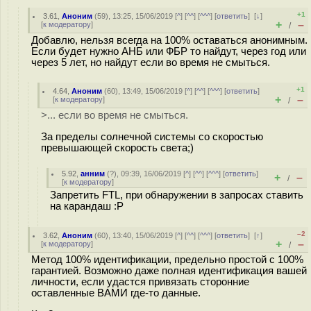
+1
3.61
,
Аноним
(
59
), 13:25, 15/06/2019 [
^
] [
^^
] [
^^^
] [
ответить
]
[
↓
]
+
–
[
к модератору
]
/
Добавлю, нельзя всегда на 100% оставаться анонимным.
Если будет нужно АНБ или ФБР то найдут, через год или
через 5 лет, но найдут если во время не смыться.
+1
4.64
,
Аноним
(
60
), 13:49, 15/06/2019 [
^
] [
^^
] [
^^^
] [
ответить
]
+
–
[
к модератору
]
/
>... если во время не смыться.
За пределы солнечной системы со скоростью
превышающей скорость света;)
5.92
,
анним
(
?
), 09:39, 16/06/2019 [
^
] [
^^
] [
^^^
] [
ответить
]
+
–
/
[
к модератору
]
Запретить FTL, при обнаружении в запросах ставить
на карандаш :P
–2
3.62
,
Аноним
(
60
), 13:40, 15/06/2019 [
^
] [
^^
] [
^^^
] [
ответить
]
[
↑
]
+
–
[
к модератору
]
/
Метод 100% идентификации, предельно простой с 100%
гарантией. Возможно даже полная идентификация вашей
личности, если удастся привязать сторонние
оставленные ВАМИ где-то данные.