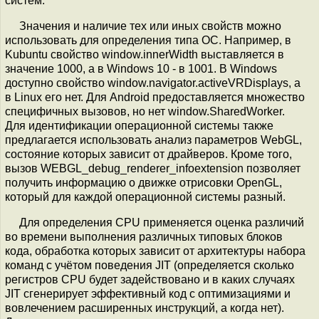
систем.
Значения и наличие тех или иных свойств можно
использовать для определения типа ОС. Например, в
Kubuntu свойство window.innerWidth выставляется в
значение 1000, а в Windows 10 - в 1001. В Windows
доступно свойство window.navigator.activeVRDisplays, а
в Linux его нет. Для Android предоставляется множество
специфичных вызовов, но нет window.SharedWorker.
Для идентификации операционной системы также
предлагается использовать анализ параметров WebGL,
состояние которых зависит от драйверов. Кроме того,
вызов WEBGL_debug_renderer_infoextension позволяет
получить информацию о движке отрисовки OpenGL,
который для каждой операционной системы разный.
Для определения CPU применяется оценка различий
во времени выполнения различных типовых блоков
кода, обработка которых зависит от архитектуры набора
команд с учётом поведения JIT (определяется сколько
регистров CPU будет задействовано и в каких случаях
JIT сгенерирует эффективный код с оптимизациями и
вовлечением расширенных инструкций, а когда нет).