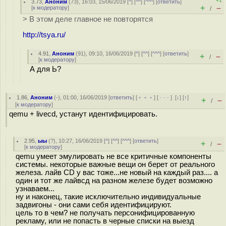
+1
3.73
,
Аноним
(
73
), 16:03, 15/06/2019 [
^
] [
^^
] [
^^^
] [
ответить
]
+
–
[
к модератору
]
/
> В этом деле главное не повторятся
http://tsya.ru/
4.91
,
Аноним
(
91
), 09:10, 16/06/2019 [
^
] [
^^
] [
^^^
] [
ответить
]
+
–
/
[
к модератору
]
А для Ь?
1.86
,
Аноним
(
-
), 01:00, 16/06/2019 [
ответить
] [
﹢﹢﹢
] [
· · ·
]
[
↓
] [
↑
]
+
–
/
[
к модератору
]
qemu + livecd, устанут идентифицировать.
2.95
,
ыы
(
?
), 10:27, 16/06/2019 [
^
] [
^^
] [
^^^
] [
ответить
]
+
–
/
[
к модератору
]
qemu умеет эмулировать не все критичные компоненты
системы. некоторые важные вещи он берет от реального
железа. лайв CD у вас тоже...не новый на каждый раз.... а
один и тот же лайвсд на разном железе будет возможно
узнаваем...
ну и наконец, такие исключительно индивидуальные
задвигоны - они сами себя идентифицируют.
цель то в чем? не получать персонифицированную
рекламу, или не попасть в черные списки на выезд