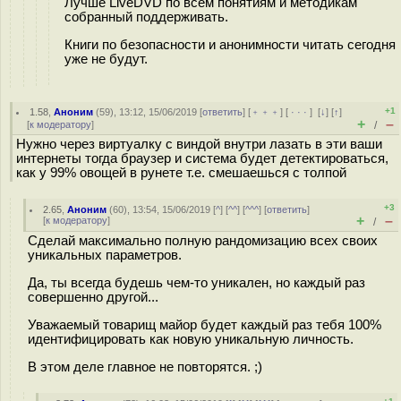
Лучше LiveDVD по всем понятиям и методикам
собранный поддерживать.
Книги по безопасности и анонимности читать сегодня
уже не будут.
+1
1.58
,
Аноним
(
59
), 13:12, 15/06/2019 [
ответить
] [
﹢﹢﹢
] [
· · ·
]
[
↓
] [
↑
]
+
–
[
к модератору
]
/
Нужно через виртуалку с виндой внутри лазать в эти ваши
интернеты тогда браузер и система будет детектироваться,
как у 99% овощей в рунете т.е. смешаешься с толпой
+3
2.65
,
Аноним
(
60
), 13:54, 15/06/2019 [
^
] [
^^
] [
^^^
] [
ответить
]
+
–
[
к модератору
]
/
Сделай максимально полную рандомизацию всех своих
уникальных параметров.
Да, ты всегда будешь чем-то уникален, но каждый раз
совершенно другой...
Уважаемый товарищ майор будет каждый раз тебя 100%
идентифицировать как новую уникальную личность.
В этом деле главное не повторятся. ;)