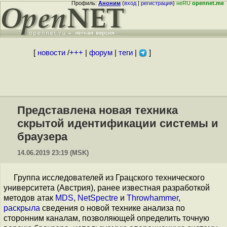
Профиль:
Аноним
(
вход
|
регистрация
)
неRU
opennet.me
[
новости
/
+++
|
форум
|
теги
|
]
Представлена новая техника
скрытой идентификации системы и
браузера
14.06.2019 23:19 (MSK)
Группа исследователей из Грацского технического
университета (Австрия), ранее известная разработкой
методов атак
MDS
,
NetSpectre
и
Throwhammer
,
раскрыла
сведения о новой технике анализа по
сторонним каналам, позволяющей определить точную