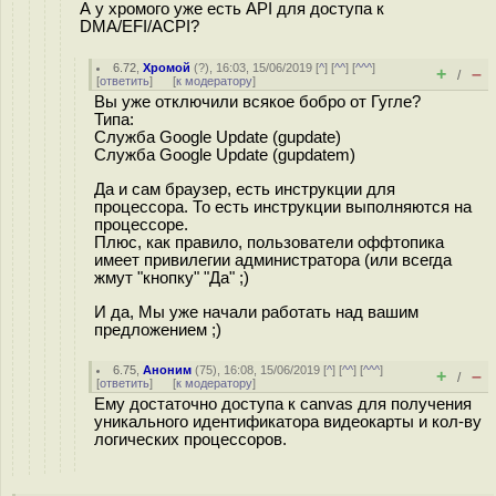
А у хромого уже есть API для доступа к
DMA/EFI/ACPI?
6.72
,
Хромой
(
?
), 16:03, 15/06/2019 [
^
] [
^^
] [
^^^
]
+
–
/
[
ответить
]
[
к модератору
]
Вы уже отключили всякое бобро от Гугле?
Типа:
Служба Google Update (gupdate)
Служба Google Update (gupdatem)
Да и сам браузер, есть инструкции для
процессора. То есть инструкции выполняются на
процессоре.
Плюс, как правило, пользователи оффтопика
имеет привилегии администратора (или всегда
жмут "кнопку" "Да" ;)
И да, Мы уже начали работать над вашим
предложением ;)
6.75
,
Аноним
(
75
), 16:08, 15/06/2019 [
^
] [
^^
] [
^^^
]
+
–
/
[
ответить
]
[
к модератору
]
Ему достаточно доступа к canvas для получения
уникального идентификатора видеокарты и кол-ву
логических процессоров.