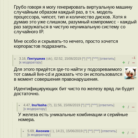
Грубо говоря я могу генерировать виртуальную машину
случайным образом каждый раз, в т.ч. модель
процессора, чипсет, тип и количество дисков. Хотя я
думаю это уже слишком, разумный компромисс - каждый
раз загружаться в чистую неуникальную систему со
случайного IP.
Мне особо и скрывать-то нечего, просто хочется
корпорастов подразнить.
–1
3.16
,
Гентушник
(
ok
), 02:52, 15/06/2019 [
^
] [
^^
] [
^^^
] [
ответить
]
+
–
[
к модератору
]
/
Для этого придётся где-то найти у подозреваемого
тот самый live-cd и доказать что он использовался
в момент совершения правонарушения.
Идентифицирующих бит чисто по железу вряд ли будет
достаточно.
4.47
,
InuYasha
(
?
), 11:56, 15/06/2019 [
^
] [
^^
] [
^^^
] [
ответить
]
+
–
/
[
к модератору
]
У железа есть уникальные комбинации и серийные
номера.
5.69
,
Аноним
(
-
), 14:21, 15/06/2019 [
^
] [
^^
] [
^^^
] [
ответить
]
+
–
/
[
к модератору
]