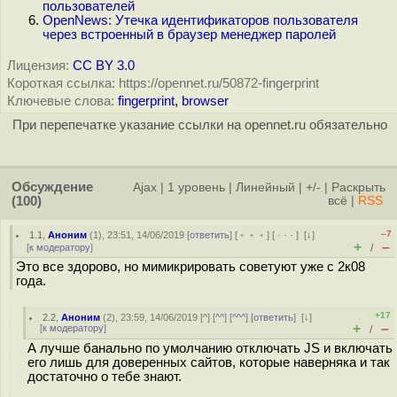
пользователей
OpenNews: Утечка идентификаторов пользователя
через встроенный в браузер менеджер паролей
Лицензия:
CC BY 3.0
Короткая ссылка: https://opennet.ru/50872-fingerprint
Ключевые слова:
fingerprint
,
browser
При перепечатке указание ссылки на opennet.ru обязательно
Обсуждение
Ajax
|
1 уровень
|
Линейный
|
+/-
|
Раскрыть
(100)
всё
|
RSS
–7
1.1
,
Аноним
(
1
), 23:51, 14/06/2019 [
ответить
] [
﹢﹢﹢
] [
· · ·
]
[
↓
]
+
–
[
к модератору
]
/
Это все здорово, но мимикрировать советуют уже с 2к08
года.
+17
2.2
,
Аноним
(
2
), 23:59, 14/06/2019 [
^
] [
^^
] [
^^^
] [
ответить
]
[
↓
]
+
–
[
к модератору
]
/
А лучше банально по умолчанию отключать JS и включать
его лишь для доверенных сайтов, которые наверняка и так
достаточно о тебе знают.