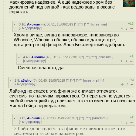
маскировка надёжнее. А ещё надёжнее хром без
дополнений под виндой - как ведро воды в океане
спрятать...
+12
3.10
,
Аноним
(
-
), 00:51, 15/06/2019 [
^
] [
^^
] [
^^^
] [
ответить
]
+
–
[
к модератору
]
/
Хром в винде, винда в гипервизоре, гипервизор во
Whonix'е, Whonix в облаке, облако в датацентре,
датацентр в оффшоре. Анон Бессмертный одобряет.
+1
4.46
,
Аноним
(
45
), 11:56, 15/06/2019 [
^
] [
^^
] [
^^^
] [
ответить
]
+
–
[
к модератору
]
/
Смешная планета, да.
+3
2.9
,
x3who
(
?
), 00:40, 15/06/2019 [
^
] [
^^
] [
^^^
] [
ответить
]
[
↑
]
+
–
[
к модератору
]
/
Лайв-кд не спасёт, эта фигня же снимает отпечаток
системы по тысячам параметров. Отпереться не удастся -
любой немеццкий суд признает, что это именно ты называл
Билла Гейца пердерастом.
+1
3.13
,
Аноним
(
7
), 01:33, 15/06/2019 [
^
] [
^^
] [
^^^
] [
ответить
]
+
–
[
к модератору
]
/
> Лайв-кд не спасёт, эта фигня же снимает отпечаток
системы по тысячам параметров.