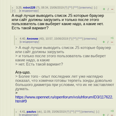
3.25
,
robot228
(
?
), 08:34, 15/06/2019 [
^
] [
^^
] [
^^^
] [
ответить
]
[
↓
]
+
–
/
[
↑
] [
к модератору
]
А ещё лучше выводить список JS которые браузер
или сайт должны загрузить и только после этого
пользователь сам выберет какие надо, а какие нет.
Есть такой вариант?
+1
4.40
,
Аноним
(
40
), 10:57, 15/06/2019 [
^
] [
^^
] [
^^^
] [
ответить
]
+
–
[
к модератору
]
/
> А ещё лучше выводить список JS которые браузер
или сайт должны загрузить
> и только после этого пользователь сам выберет
какие надо, а какие
> нет. Есть такой вариант?
Ага-щаз.
> Более того - опыт последних лет уже наглядно
показал, что хомячки готовы терпеть зонды довольно
большого диаметра при условии, что их не заставляют
думать.
>
https://www.opennet.ru/openforum/vsluhforumID3/117622.
html#9
+3
4.41
,
paulus
(
ok
), 11:09, 15/06/2019 [
^
] [
^^
] [
^^^
] [
ответить
]
[
↓
]
+
–
[
к модератору
]
/