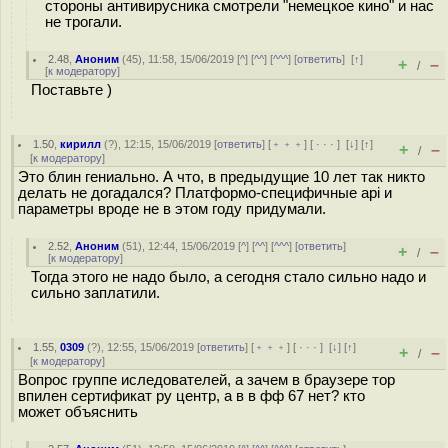
стороны антивирусника смотрели "немецкое кино" и нас
не трогали.
2.48
,
Аноним
(
45
), 11:58, 15/06/2019 [
^
] [
^^
] [
^^^
] [
ответить
]
[
↑
]
+
–
/
[
к модератору
]
Поставьте )
1.50
,
кирилл
(
?
), 12:15, 15/06/2019 [
ответить
] [
﹢﹢﹢
] [
· · ·
]
[
↓
] [
↑
]
+
–
/
[
к модератору
]
Это блин гениально. А что, в предыдущие 10 лет так никто
делать не догадался? Платформо-специфичные api и
параметры вроде не в этом году придумали.
2.52
,
Аноним
(
51
), 12:44, 15/06/2019 [
^
] [
^^
] [
^^^
] [
ответить
]
+
–
/
[
к модератору
]
Тогда этого не надо было, а сегодня стало сильно надо и
сильно заплатили.
1.55
,
0309
(
?
), 12:55, 15/06/2019 [
ответить
] [
﹢﹢﹢
] [
· · ·
]
[
↓
] [
↑
]
+
–
/
[
к модератору
]
Вопрос группе иследователей, а зачем в браузере тор
впилен сертификат ру центр, а в в фф 67 нет? кто
может объяснить