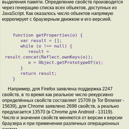
выделения памяти. Определение свойств производится
через генерацию списка всех объектов, доступных из
JavaScript. Как оказалось число объектов напрямую
коррелирует с браузерным движком и его версией.
   function getProperties(o) {

      var result = [];

      while (o !== null) {

         result = 
result.concat(Reflect.ownKeys(o));

         o = Object.getPrototypeOf(o);

      }

      return result;

Например, для Firefox заявлена поддержка 2247
свойств, в то время как реальное число рекурсивно
определённых свойств составляет 15709 (в Tor Browser -
15639), для Chrome заявлено 2698 свойств, а реально
предлагается 13570 (в Chrome для Android - 13119).
Число и значения свойств меняются от версии к версии
браузера и при применении различных операционных