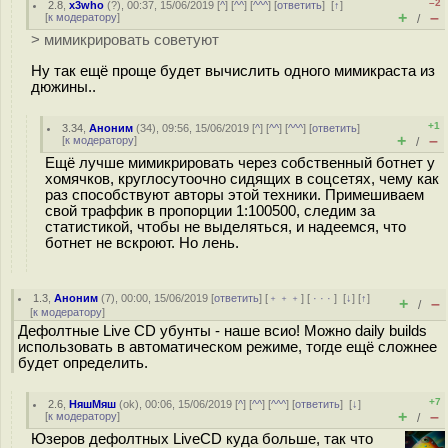
–2
2.8
,
x3who
(
?
), 00:37, 15/06/2019 [
^
] [
^^
] [
^^^
] [
ответить
]
[
↑
]
+
–
[
к модератору
]
/
> мимикрировать советуют
Ну так ещё проще будет вычислить одного мимикраста из
дюжины..
+1
3.34
,
Аноним
(
34
), 09:56, 15/06/2019 [
^
] [
^^
] [
^^^
] [
ответить
]
+
–
[
к модератору
]
/
Ещё лучше мимикрировать через собственный ботнет у
хомячков, круглосутоочно cидящих в соцсетях, чему как
раз способствуют авторы этой техники. Примешиваем
свой траффик в пропорции 1:100500, следим за
статистикой, чтобы не выделяться, и надеемся, что
ботнет не вскроют. Но лень.
1.3
,
Аноним
(
7
), 00:00, 15/06/2019 [
ответить
] [
﹢﹢﹢
] [
· · ·
]
[
↓
] [
↑
]
+
–
/
[
к модератору
]
Дефолтные Live CD убунты - наше всио! Можно daily builds
использовать в автоматическом режиме, тогде ещё сложнее
будет определить.
+7
2.6
,
НяшМяш
(
ok
), 00:06, 15/06/2019 [
^
] [
^^
] [
^^^
] [
ответить
]
[
↓
]
+
–
[
к модератору
]
/
Юзеров дефолтных LiveCD куда больше, так что