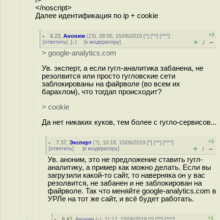
/>
</noscript>
Далее идентификация по ip + cookie
+3
6.23
,
Аноним
(
23
), 08:05, 15/06/2019 [
^
] [
^^
] [
^^^
]
+
–
[
ответить
]
[
↓
] [
к модератору
]
/
> google-analytics.com
Ув. эксперт, а если гугл-аналитика забанена, не
резолвится или просто гугловские сети
заблокированы на файрволе (во всем их
барахлом), что тогдап происходит?
> cookie
Да нет никаких куков, тем более с гугло-сервисов...
+3
7.37
,
Эксперт
(
?
), 10:18, 15/06/2019 [
^
] [
^^
] [
^^^
]
+
–
[
ответить
]
[
к модератору
]
/
Ув. аноним, это не предложение ставить гугл-
аналитику, а пример как можно делать. Если вы
загрузили какой-то сайт, то наверняка он у вас
резолвится, не забанен и не заблокирован на
файрволе. Так что меняйте google-analytics.com в
УРЛе на тот же сайт, и всё будет работать.
+1
8.42
,
Аноним
(
-
), 11:12, 15/06/2019 [
^
] [
^^
] [
^^^
]