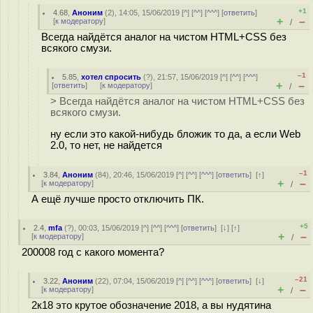
+1
4.68
,
Аноним
(
2
), 14:05, 15/06/2019 [
^
] [
^^
] [
^^^
] [
ответить
]
+
–
[
к модератору
]
/
Всегда найдётся аналог на чистом HTML+CSS без
всякого смузи.
–1
5.85
,
хотел спросить
(
?
), 21:57, 15/06/2019 [
^
] [
^^
] [
^^^
]
+
–
[
ответить
]
[
к модератору
]
/
> Всегда найдётся аналог на чистом HTML+CSS без
всякого смузи.
ну если это какой-нибудь бложик то да, а если Web
2.0, то нет, не найдется
–1
3.84
,
Аноним
(
84
), 20:46, 15/06/2019 [
^
] [
^^
] [
^^^
] [
ответить
]
[
↑
]
+
–
[
к модератору
]
/
А ещё лучше просто отключить ПК.
+5
2.4
,
mfa
(
?
), 00:03, 15/06/2019 [
^
] [
^^
] [
^^^
] [
ответить
]
[
↓
] [
↑
]
+
–
[
к модератору
]
/
200008 год с какого момента?
–21
3.22
,
Аноним
(
22
), 07:04, 15/06/2019 [
^
] [
^^
] [
^^^
] [
ответить
]
[
↓
]
+
–
[
к модератору
]
/
2к18 это крутое обозначение 2018, а вы нудятина