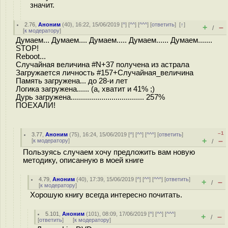
значит.
2.76
,
Аноним
(
40
), 16:22, 15/06/2019 [
^
] [
^^
] [
^^^
] [
ответить
]
[
↑
]
+
–
/
[
к модератору
]
Думаем... Думаем.... Думаем..... Думаем...... Думаем.......
STOP!
Reboot...
Случайная величина #N+37 получена из астрала
Загружается личность #157+Случайная_величина
Память загружена... до 28-и лет
Логика загружена...... (а, хватит и 41% ;)
Дурь загружена.................................... 257%
ПОЕХАЛИ!
–1
3.77
,
Аноним
(
75
), 16:24, 15/06/2019 [
^
] [
^^
] [
^^^
] [
ответить
]
+
–
[
к модератору
]
/
Пользуясь случаем хочу предложить вам новую
методику, описанную в моей книге
4.79
,
Аноним
(
40
), 17:39, 15/06/2019 [
^
] [
^^
] [
^^^
] [
ответить
]
+
–
/
[
к модератору
]
Хорошую книгу всегда интересно почитать.
5.101
,
Аноним
(
101
), 08:09, 17/06/2019 [
^
] [
^^
] [
^^^
]
+
–
/
[
ответить
]
[
к модератору
]