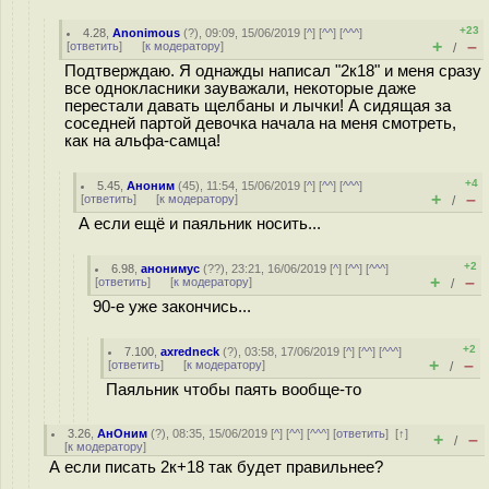
+23
4.28
,
Anonimous
(
?
), 09:09, 15/06/2019 [
^
] [
^^
] [
^^^
]
+
–
[
ответить
]
[
к модератору
]
/
Подтверждаю. Я однажды написал "2к18" и меня сразу
все однокласники зауважали, некоторые даже
перестали давать щелбаны и лычки! А сидящая за
соседней партой девочка начала на меня смотреть,
как на альфа-самца!
+4
5.45
,
Аноним
(
45
), 11:54, 15/06/2019 [
^
] [
^^
] [
^^^
]
+
–
[
ответить
]
[
к модератору
]
/
А если ещё и паяльник носить...
+2
6.98
,
анонимус
(
??
), 23:21, 16/06/2019 [
^
] [
^^
] [
^^^
]
+
–
[
ответить
]
[
к модератору
]
/
90-е уже закончись...
+2
7.100
,
axredneck
(
?
), 03:58, 17/06/2019 [
^
] [
^^
] [
^^^
]
+
–
[
ответить
]
[
к модератору
]
/
Паяльник чтобы паять вообще-то
3.26
,
АнОним
(
?
), 08:35, 15/06/2019 [
^
] [
^^
] [
^^^
] [
ответить
]
[
↑
]
+
–
/
[
к модератору
]
А если писать 2к+18 так будет правильнее?