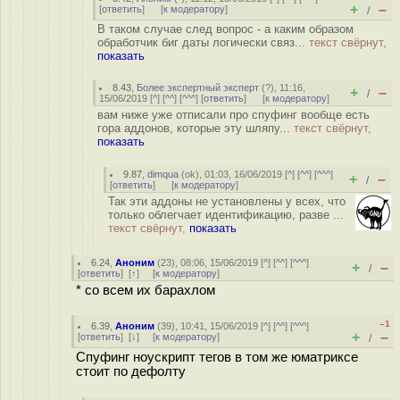
+
–
[
ответить
]
[
к модератору
]
/
В таком случае след вопрос - а каким образом
обработчик биг даты логически связ...
текст свёрнут,
показать
8.43
,
Более экспертный эксперт
(
?
), 11:16,
+
–
/
15/06/2019 [
^
] [
^^
] [
^^^
] [
ответить
]
[
к модератору
]
вам ниже уже отписали про спуфинг вообще есть
гора аддонов, которые эту шляпу...
текст свёрнут,
показать
9.87
,
dimqua
(
ok
), 01:03, 16/06/2019 [
^
] [
^^
] [
^^^
]
+
–
/
[
ответить
]
[
к модератору
]
Так эти аддоны не установлены у всех, что
только облегчает идентификацию, разве ...
текст свёрнут,
показать
6.24
,
Аноним
(
23
), 08:06, 15/06/2019 [
^
] [
^^
] [
^^^
]
+
–
/
[
ответить
]
[
↑
] [
к модератору
]
* со всем их барахлом
–1
6.39
,
Аноним
(
39
), 10:41, 15/06/2019 [
^
] [
^^
] [
^^^
]
+
–
[
ответить
]
[
↓
] [
к модератору
]
/
Спуфинг ноускрипт тегов в том же юматриксе
стоит по дефолту