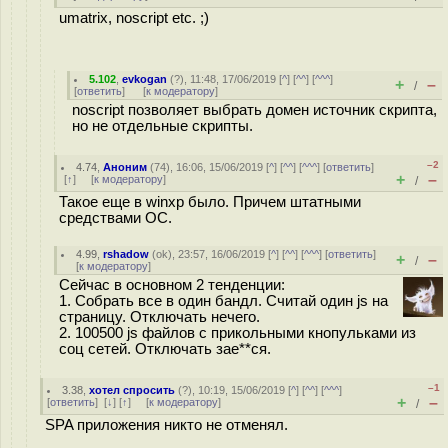
umatrix, noscript etc. ;)
5.102
,
evkogan
(
?
), 11:48, 17/06/2019 [
^
] [
^^
] [
^^^
]
+
–
/
[
ответить
]
[
к модератору
]
noscript позволяет выбрать домен источник скрипта,
но не отдельные скрипты.
–2
4.74
,
Аноним
(
74
), 16:06, 15/06/2019 [
^
] [
^^
] [
^^^
] [
ответить
]
+
–
[
↑
] [
к модератору
]
/
Такое еще в winxp было. Причем штатными
средствами ОС.
4.99
,
rshadow
(
ok
), 23:57, 16/06/2019 [
^
] [
^^
] [
^^^
] [
ответить
]
+
–
/
[
к модератору
]
Сейчас в основном 2 тенденции:
1. Собрать все в один бандл. Считай один js на
страницу. Отключать нечего.
2. 100500 js файлов с прикольными кнопульками из
соц сетей. Отключать зае**ся.
–1
3.38
,
хотел спросить
(
?
), 10:19, 15/06/2019 [
^
] [
^^
] [
^^^
]
+
–
[
ответить
]
[
↓
] [
↑
] [
к модератору
]
/
SPA приложения никто не отменял.