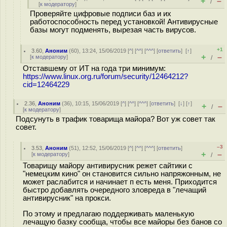
+
–
/
[
к модератору
]
Проверяйте цифровые подписи баз и их
работоспособность перед установкой! Антивирусные
базы могут подменять, вырезая часть вирусов.
+1
3.60
,
Аноним
(
60
), 13:24, 15/06/2019 [
^
] [
^^
] [
^^^
] [
ответить
]
[
↑
]
+
–
[
к модератору
]
/
Отставшему от ИТ на года три минимум:
https://www.linux.org.ru/forum/security/12464212?
cid=12464229
2.36
,
Аноним
(
36
), 10:15, 15/06/2019 [
^
] [
^^
] [
^^^
] [
ответить
]
[
↓
] [
↑
]
+
–
/
[
к модератору
]
Подсунуть в трафик товарища майора? Вот уж совет так
совет.
–3
3.53
,
Аноним
(
51
), 12:52, 15/06/2019 [
^
] [
^^
] [
^^^
] [
ответить
]
+
–
[
к модератору
]
/
Товарищу майору антивирусник режет сайтики с
"немецким кино" он становится сильно напряжонным, не
может раслабится и начинает п есть меня. Приходится
быстро добавлять очередного зловреда в "лечащий
антивирусник" на прокси.
По этому и предлагаю поддерживать маленькую
лечащую базку сообща, чтобы все майоры без банов со