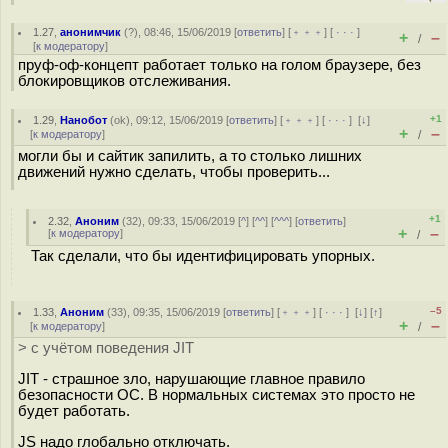
1.27
,
анонимчик
(
?
), 08:46, 15/06/2019 [
ответить
] [
﹢﹢﹢
] [
· · ·
]
+
–
/
[
к модератору
]
пруф-оф-концепт работает только на голом браузере, без
блокировщиков отслеживания.
+1
1.29
,
Нанобот
(
ok
), 09:12, 15/06/2019 [
ответить
] [
﹢﹢﹢
] [
· · ·
]
[
↓
]
+
–
[
к модератору
]
/
могли бы и сайтик запилить, а то столько лишних
движений нужно сделать, чтобы проверить...
+1
2.32
,
Аноним
(
32
), 09:33, 15/06/2019 [
^
] [
^^
] [
^^^
] [
ответить
]
+
–
[
к модератору
]
/
Так сделали, что бы идентифицировать упорных.
–5
1.33
,
Аноним
(
33
), 09:35, 15/06/2019 [
ответить
] [
﹢﹢﹢
] [
· · ·
]
[
↓
] [
↑
]
+
–
[
к модератору
]
/
> с учётом поведения JIT
JIT - страшное зло, нарушающие главное правило
безопасности ОС. В нормальных системах это просто не
будет работать.
JS надо глобально отключать.