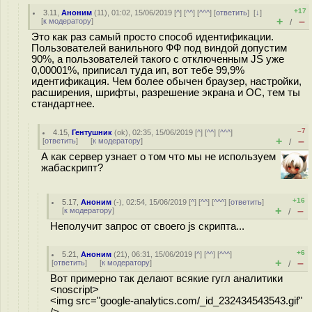
+17
3.11
,
Аноним
(
11
), 01:02, 15/06/2019 [
^
] [
^^
] [
^^^
] [
ответить
]
[
↓
]
+
–
[
к модератору
]
/
Это как раз самый просто способ идентификации.
Пользователей ванильного ФФ под виндой допустим
90%, а пользователей такого с отключенным JS уже
0,00001%, приписал туда ип, вот тебе 99,9%
идентификация. Чем более обычен браузер, настройки,
расширения, шрифты, разрешение экрана и ОС, тем ты
стандартнее.
–7
4.15
,
Гентушник
(
ok
), 02:35, 15/06/2019 [
^
] [
^^
] [
^^^
]
+
–
[
ответить
]
[
к модератору
]
/
А как сервер узнает о том что мы не используем
жабаскрипт?
+16
5.17
,
Аноним
(
-
), 02:54, 15/06/2019 [
^
] [
^^
] [
^^^
] [
ответить
]
+
–
[
к модератору
]
/
Неполучит запрос от своего js скрипта...
+6
5.21
,
Аноним
(
21
), 06:31, 15/06/2019 [
^
] [
^^
] [
^^^
]
+
–
[
ответить
]
[
к модератору
]
/
Вот примерно так делают всякие гугл аналитики
<noscript>
<img src="google-analytics.com/_id_232434543543.gif"