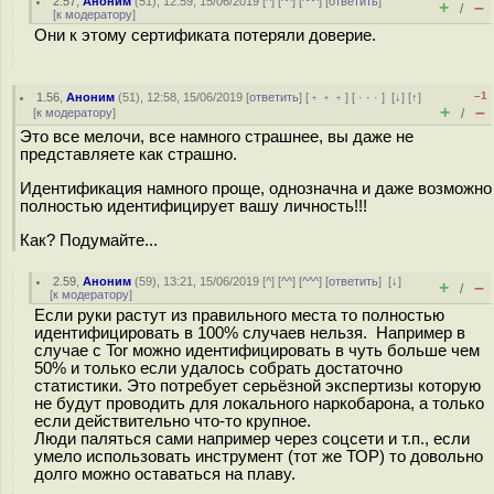
2.57
,
Аноним
(
51
), 12:59, 15/06/2019 [
^
] [
^^
] [
^^^
] [
ответить
]
+
–
/
[
к модератору
]
Они к этому сертификата потеряли доверие.
–1
1.56
,
Аноним
(
51
), 12:58, 15/06/2019 [
ответить
] [
﹢﹢﹢
] [
· · ·
]
[
↓
] [
↑
]
+
–
[
к модератору
]
/
Это все мелочи, все намного страшнее, вы даже не
представляете как страшно.
Идентификация намного проще, однозначна и даже возможно
полностью идентифицирует вашу личность!!!
Как? Подумайте...
2.59
,
Аноним
(
59
), 13:21, 15/06/2019 [
^
] [
^^
] [
^^^
] [
ответить
]
[
↓
]
+
–
/
[
к модератору
]
Если руки растут из правильного места то полностью
идентифицировать в 100% случаев нельзя. Например в
случае с Tor можно идентифицировать в чуть больше чем
50% и только если удалось собрать достаточно
статистики. Это потребует серьёзной экспертизы которую
не будут проводить для локального наркобарона, а только
если действительно что-то крупное.
Люди паляться сами например через соцсети и т.п., если
умело использовать инструмент (тот же ТОР) то довольно
долго можно оставаться на плаву.