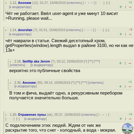
+1
1.12
,
Аноним
(
12
), 01:27, 15/06/2019 [
ответить
] [
﹢﹢﹢
] [
· · ·
]
[
↑
]
+
–
[
к модератору
]
/
Чёт не работает. Ввёл user-agent и уже минут 10 висит
>Running, please wait...
–3
1.14
,
doorsfan
(
?
), 01:51, 15/06/2019 [
ответить
] [
﹢﹢﹢
] [
· · ·
]
[
↓
]
+
–
[
к модератору
]
/
чёт наврали в статье. Свежий десктопный хром,
getProperties(window).length выдал в районе 3100, но ни как не
13к+
2.18
,
Sw00p aka Jerom
(
?
), 03:12, 15/06/2019 [
^
] [
^^
] [
^^^
]
+
–
/
[
ответить
]
[
к модератору
]
вероятно это публичные свойства
+1
2.30
,
Аноним
(
30
), 09:14, 15/06/2019 [
^
] [
^^
] [
^^^
] [
ответить
]
+
–
[
к модератору
]
/
В том и фича, выдаёт одно, а рекурсивным перебором
получается значительно больше.
+4
1.20
,
Отражение луны
(
ok
), 05:37, 15/06/2019 [
ответить
] [
﹢﹢﹢
]
+
–
[
· · ·
]
[
↑
] [
к модератору
]
/
С подключением этих людей. Ждем от них же
раскрытие того, что снег - холодный, а вода - мокрая.