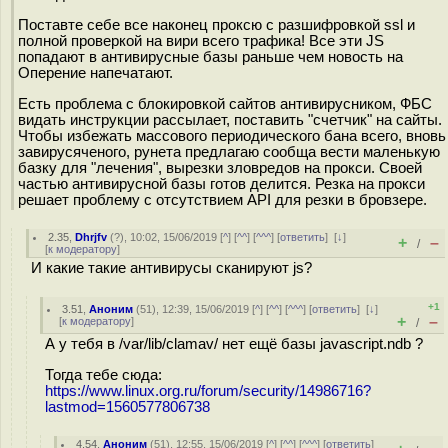
Поставте себе все наконец проксю с разшифровкой ssl и
полной проверкой на вири всего трафика! Все эти JS
попадают в антивирусные базы раньше чем новость на
Оперение напечатают.
Есть проблема с блокировкой сайтов антивирусником, ФБС
видать инструкции рассылает, поставить "счетчик" на сайты.
Чтобы избежать массового периодического бана всего, вновь
завирусяченого, рунета предлагаю сообща вести маленькую
базку для "лечения", вырезки зловредов на прокси. Своей
частью антивирусной базы готов делится. Резка на прокси
решает проблему с отсутствием API для резки в бровзере.
2.35
,
Dhrjfv
(
?
), 10:02, 15/06/2019 [
^
] [
^^
] [
^^^
] [
ответить
]
[
↓
]
+
–
/
[
к модератору
]
И какие такие антивирусы сканируют js?
+1
3.51
,
Аноним
(
51
), 12:39, 15/06/2019 [
^
] [
^^
] [
^^^
] [
ответить
]
[
↓
]
+
–
[
к модератору
]
/
А у тебя в /var/lib/clamav/ нет ещё базы javascript.ndb ?
Тогда тебе сюда:
https://www.linux.org.ru/forum/security/14986716?
lastmod=1560577806738
4.54
,
Аноним
(
51
), 12:55, 15/06/2019 [
^
] [
^^
] [
^^^
] [
ответить
]