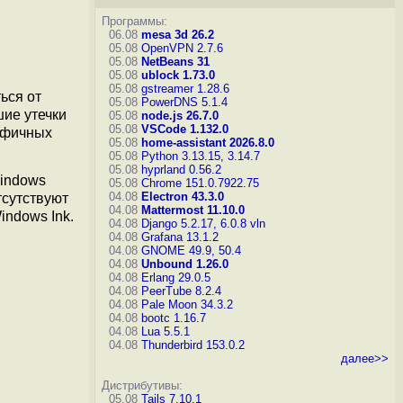
Программы:
06.08
mesa 3d 26.2
05.08
OpenVPN 2.7.6
05.08
NetBeans 31
05.08
ublock 1.73.0
05.08
gstreamer 1.28.6
ься от
05.08
PowerDNS 5.1.4
шие утечки
05.08
node.js 26.7.0
05.08
VSCode 1.132.0
цифичных
05.08
home-assistant 2026.8.0
05.08
Python 3.13.15, 3.14.7
05.08
hyprland 0.56.2
Windows
05.08
Chrome 151.0.7922.75
04.08
Electron 43.3.0
тсутствуют
04.08
Mattermost 11.10.0
indows Ink.
04.08
Django 5.2.17, 6.0.8
vln
04.08
Grafana 13.1.2
04.08
GNOME 49.9, 50.4
04.08
Unbound 1.26.0
04.08
Erlang 29.0.5
04.08
PeerTube 8.2.4
04.08
Pale Moon 34.3.2
04.08
bootc 1.16.7
04.08
Lua 5.5.1
04.08
Thunderbird 153.0.2
далее>>
Дистрибутивы:
05.08
Tails 7.10.1