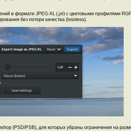
ений в формате JPEG-XL (.jxl) с цветовыми профилями RGP
рования без потери качества (lossless).
hop (PSD/PSB), для которых убраны ограничения на разме