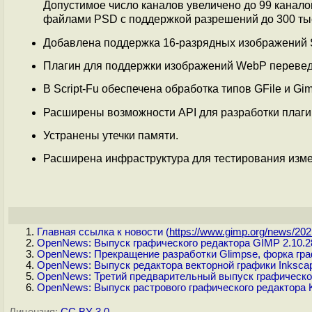
Допустимое число каналов увеличено до 99 канал
файлами PSD с поддержкой разрешений до 300 тыс
Добавлена поддержка 16-разрядных изображений 
Плагин для поддержки изображений WebP переведё
В Script-Fu обеспечена обработка типов GFile и Gim
Расширены возможности API для разработки плаги
Устранены утечки памяти.
Расширена инфраструктура для тестирования изме
Главная ссылка к новости (
https://www.gimp.org/news/2021
OpenNews: Выпуск графического редактора GIMP 2.10.2
OpenNews: Прекращение разработки Glimpse, форка гр
OpenNews: Выпуск редактора векторной графики Inkscap
OpenNews: Третий предварительный выпуск графическо
OpenNews: Выпуск растрового графического редактора Kr