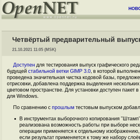
НОВ
Четвёртый предварительный выпуск 
21.10.2021 11:05 (MSK)
Доступен
для тестирования выпуск графического ред
будущей
стабильной ветки GIMP 3.0
, в которой выполне
проведена значительная чистка кодовой базы, предлож
отрисовки, добавлена поддержка выделения нескольких с
цветовом пространстве. Для установки доступен пакет в ф
для Windows.
По сравнению с
прошлым
тестовым выпуском добавл
В инструментах выборочного копирования "Штамп", 
реализована возможность работы при выборе неско
операции применяется к отдельному изображению,
если результат применяется к тому же набору слоё