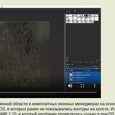
енной области в композитных оконных менеджерах на осн
S, в которых ранее не показывались контуры на холсте. 
IMP 2.10, в которой проблема проявлялась только в macOS, 