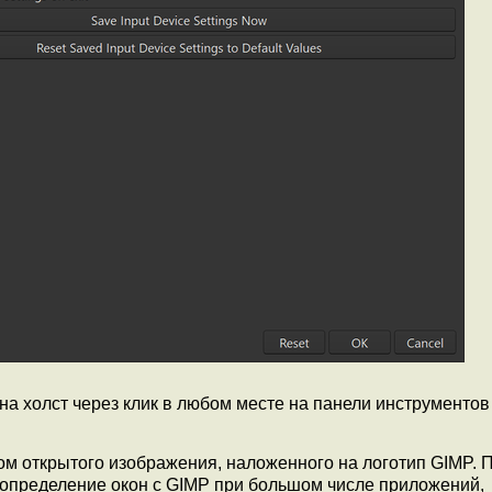
 холст через клик в любом месте на панели инструментов
зом открытого изображения, наложенного на логотип GIMP.
 определение окон с GIMP при большом числе приложений,