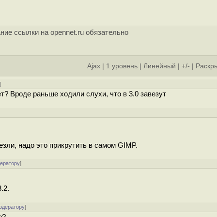
ние ссылки на opennet.ru обязательно
Ajax
|
1 уровень
|
Линейный
|
+/-
|
Раскры
]
нет? Вроде раньше ходили слухи, что в 3.0 завезут
езли, надо это прикрутить в самом GIMP.
дератору
]
.2.
одератору
]