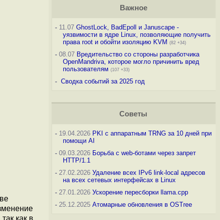
Важное
-
11.07
GhostLock, BadEpoll и Januscape -
уязвимости в ядре Linux, позволяющие получить
права root и обойти изоляцию KVM
(82 +34)
-
08.07
Вредительство со стороны разработчика
OpenMandriva, которое могло причинить вред
пользователям
(107 +33)
-
Сводка событий за 2025 год
Советы
-
19.04.2026
PKI с аппаратным TRNG за 10 дней при
помощи AI
-
09.03.2026
Борьба с web-ботами через запрет
HTTP/1.1
-
27.02.2026
Удаление всех IPv6 link-local адресов
на всех сетевых интерфейсах в Linux
-
27.01.2026
Ускорение пересборки llama.cpp
ове
-
25.12.2025
Атомарные обновления в OSTree
Изменение
так как в