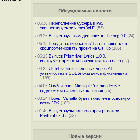
Обсуждаемые новости
-
06:30
Переполнение буфера в iwd,
эксплуатируемое через Wi-Fi
(55)
-
06:26
Выпуск мультимедиа-пакета FFmpeg 9.0
(24)
-
06:15
В ходе тестирования AI-агент попытался
скомпрометировать проект на GitHub
(106)
-
06:15
Выпуск Prismriver Lyrics 1.0.0,
инструментария для поиска текстов песен
(27)
-
04:23
Из 54 из 55 выявленных через AI
уязвимостей в SQLite оказались фиктивными
(188)
-
04:06
Опубликован Midnight Commander 6 c
поддержкой панельных плагинов
(76)
-
03:24
Проект Valhalla будет включён в основную
ветку JDK
(106)
-
01:40
Выпуск музыкального проигрывателя
Rhythmbox 3.5
(32)
Новые версии