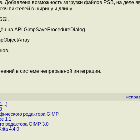
ов. Добавлена возможность загрузки файлов PSB, на деле 
яч пикселей в ширину и длину.
SGI.
н на API GimpSaveProcedureDialog.
pObjectArray.
нов.
нений в системе непрерывной интеграции.
испра
...
)
8
афического редактора GIMP
e 1.1
го редактора GIMP 3.0
ita 4.4.0