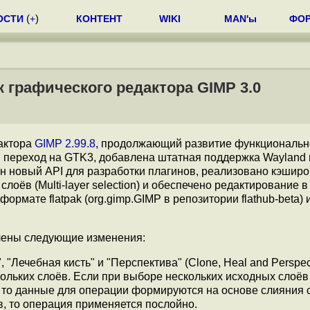
ОСТИ
(
+
)
КОНТЕНТ
WIKI
MAN'ы
ФО
графического редактора GIMP 3.0
актора
GIMP 2.99.8
, продолжающий развитие функциональн
н переход на GTK3, добавлена штатная поддержка Wayland 
ен новый API для разработки плагинов, реализовано кэшир
лоёв (Multi-layer selection) и обеспечено редактирование 
ормате flatpak (org.gimp.GIMP в репозитории flathub-beta) 
ены следующие изменения:
"Лечебная кисть" и "Перспектива" (Clone, Heal and Perspec
льких слоёв. Если при выборе нескольких исходных слоёв
 то данные для операции формируются на основе слияния с
в, то операция применяется послойно.