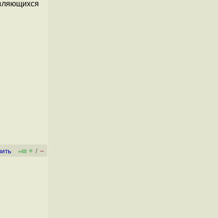
являющихся
+
–
вить
/
+48