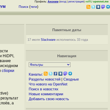
Профиль:
Аноним
(
вход
|
регистрация
)
неRU
opennet.me
РУМ
Поиск
(
теги
)
Памятные даты
17 июля
Slackware
исполнилось 33 года
ости
и HiDPI,
Навигация
ование
в исходном
и
сборки
Каналы:
Разделы новостей
|
Сводные
Что нового на OpenNet
Поиск в новостях
tive)
Новые комментарии
 результат
Добавить свою новость
лоёв, а