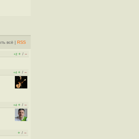
ть всё
|
RSS
+
–
/
+2
+
–
/
+4
+
–
/
+4
+
–
/