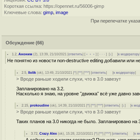
Лицензия:
CC BY 3.0
Короткая ссылка: https://opennet.ru/56006-gimp
Ключевые слова:
gimp
,
image
При перепечатке указа
Обсуждение
(66)
1.2
,
Аноним
(
2
), 13:39, 21/10/2021 [
ответить
] [
﹢﹢﹢
] [
· · ·
]
[
↓
] [
к модератору
Не понятно из новости non-destructive editing добавили или 
2.5
,
llolik
(
ok
), 13:49, 21/10/2021 [
^
] [
^^
] [
^^^
] [
ответить
]
[
к модератору
]
> Вроде раньше ходили слухи, что в 3.0 завезут
Запланировано на 3.2.
Насколько я знаю, на уровне "движка" всё уже давно зав
2.15
,
prokoudine
(
ok
), 14:39, 21/10/2021 [
^
] [
^^
] [
^^^
] [
ответить
]
[
↓
] [
к мо
> Вроде раньше ходили слухи, что в 3.0 завезут
Таких планов на 3.0 никогда не было. Запланировано на 3
3.72
,
Crazy Alex
(
ok
), 15:28, 22/10/2021 [
^
] [
^^
] [
^^^
] [
ответить
]
[
к м