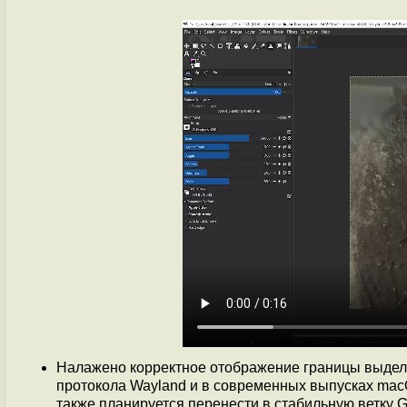
Налажено корректное отображение границы выдел
протокола Wayland и в современных выпусках macO
также планируется перенести в стабильную ветку G