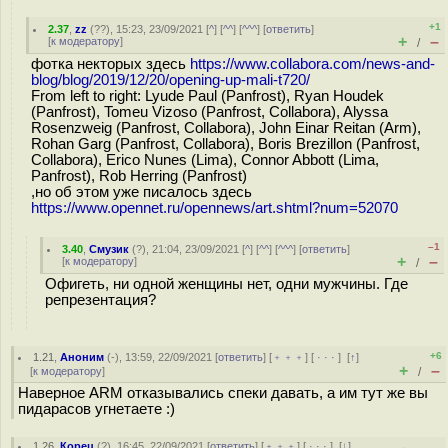
+1
2.37
,
zz
(
??
), 15:23, 23/09/2021 [
^
] [
^^
] [
^^^
] [
ответить
]
+
–
[
к модератору
]
/
фотка некторых здесь
https://www.collabora.com/news-and-
blog/blog/2019/12/20/opening-up-mali-t720/
From left to right: Lyude Paul (Panfrost), Ryan Houdek
(Panfrost), Tomeu Vizoso (Panfrost, Collabora), Alyssa
Rosenzweig (Panfrost, Collabora), John Einar Reitan (Arm),
Rohan Garg (Panfrost, Collabora), Boris Brezillon (Panfrost,
Collabora), Erico Nunes (Lima), Connor Abbott (Lima,
Panfrost), Rob Herring (Panfrost)
,но об этом уже писалось здесь
https://www.opennet.ru/opennews/art.shtml?num=52070
–1
3.40
,
Смузик
(
?
), 21:04, 23/09/2021 [
^
] [
^^
] [
^^^
] [
ответить
]
+
–
[
к модератору
]
/
Офигеть, ни одной женщины нет, одни мужчины. Где
репрезентация?
+6
1.21
,
Аноним
(
-
), 13:59, 22/09/2021 [
ответить
] [
﹢﹢﹢
] [
· · ·
]
[
↑
]
+
–
[
к модератору
]
/
Наверное ARM отказывались спеки давать, а им тут же вы
пидapacoв угнетаете :)
1.26
,
Корец
(
?
), 16:45, 22/09/2021 [
ответить
] [
﹢﹢﹢
] [
· · ·
]
[
↓
]