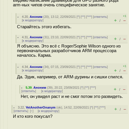
Видимо написание драйверов для GPU разного рода
arm-ных чипов очень специфическое занятие.
+1
4.20
,
Аноним
(
20
), 13:12, 22/09/2021 [
^
] [
^^
] [
^^^
] [
ответить
]
+
–
[
к модератору
]
/
Старайтесь этого избегать.
4.31
,
Аноним
(
31
), 23:10, 22/09/2021 [
^
] [
^^
] [
^^^
] [
ответить
]
+
–
/
[
к модератору
]
Я объясню. Это всё с Roger/Sophie Wilson одного из
первоначальных разработчиков ARM процессора
началось. Карма.
+1
4.34
,
Аноним
(
34
), 07:15, 23/09/2021 [
^
] [
^^
] [
^^^
] [
ответить
]
+
–
[
к модератору
]
/
Да. Эдик, например, от ARM-дурины и сишки спился.
5.39
,
Аноним
(
39
), 20:22, 23/09/2021 [
^
] [
^^
] [
^^^
]
+
–
/
[
ответить
]
[
к модератору
]
Нет, он увидел раст и не смог потом это развидеть.
3.22
,
YetAnotherOnanym
(
ok
), 14:52, 22/09/2021 [
^
] [
^^
] [
^^^
]
+
–
/
[
ответить
]
[
↑
] [
к модератору
]
И кто кого покусал?