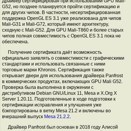
Драйвер сертифицирован при использовании GPU Mali-
G52, но позднее планируется пройти сертификацию и
для других чипов. В частности, несертифицированная
поддержка OpenGL ES 3.1 уже реализована для чипов
Mali-G31 и Mali-G72, который имеют архитектуру,
сходную с Mali-G52. Для GPU Mali-T860 и более старых
чипов полная совместимость с OpenGL ES 3.1 пока не
обеспечена.
Получение сертификата даёт возможность
официально заявлять о совместимости с графическими
стандартами и использовать связанные с ними
торговые марки Khronos. Сертификация также
открывает двери для использования драйвера Panfrost
в коммерческих продуктах, включающих GPU Mali G52.
Проверка была выполнена в окружении с
дистрибутивом Debian GNU/Linux 11, Mesa и X.Org X
Server 1.20.11. Подготовленные в ходе подготовки к
сертификации исправления и улучшения уже
бэкпортированы в ветку Mesa 21.2 и включены во
вчерашний выпуск
Mesa 21.2.2
.
Драйвер Panfrost был основан в 2018 году Алисой