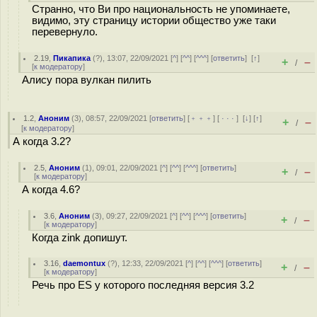
Странно, что Ви про национальность не упоминаете,
видимо, эту страницу истории общество уже таки
перевернуло.
2.19
,
Пикапика
(
?
), 13:07, 22/09/2021 [
^
] [
^^
] [
^^^
] [
ответить
]
[
↑
]
+
–
/
[
к модератору
]
Алису пора вулкан пилить
1.2
,
Аноним
(
3
), 08:57, 22/09/2021 [
ответить
] [
﹢﹢﹢
] [
· · ·
]
[
↓
] [
↑
]
+
–
/
[
к модератору
]
А когда 3.2?
2.5
,
Аноним
(
1
), 09:01, 22/09/2021 [
^
] [
^^
] [
^^^
] [
ответить
]
+
–
/
[
к модератору
]
А когда 4.6?
3.6
,
Аноним
(
3
), 09:27, 22/09/2021 [
^
] [
^^
] [
^^^
] [
ответить
]
+
–
/
[
к модератору
]
Когда zink допишут.
3.16
,
daemontux
(
?
), 12:33, 22/09/2021 [
^
] [
^^
] [
^^^
] [
ответить
]
+
–
/
[
к модератору
]
Речь про ES у которого последняя версия 3.2