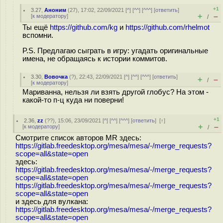
+1
3.27
,
Аноним
(
27
), 17:02, 22/09/2021 [
^
] [
^^
] [
^^^
] [
ответить
]
+
–
[
к модератору
]
/
Ты ещё
https://github.com/kg
и
https://github.com/rhelmot
вспомни.
P.S. Предлагаю сыграть в игру: угадать оригинальные
имена, не обращаясь к истории коммитов.
3.30
,
Вовочка
(
?
), 22:43, 22/09/2021 [
^
] [
^^
] [
^^^
] [
ответить
]
+
–
/
[
к модератору
]
Мариванна, нельзя ли взять другой глобус? На этом -
какой-то п-ц куда ни поверни!
+1
2.36
,
zz
(
??
), 15:06, 23/09/2021 [
^
] [
^^
] [
^^^
] [
ответить
]
[
↑
]
+
–
[
к модератору
]
/
Смотрите список авторов MR здесь:
https://gitlab.freedesktop.org/mesa/mesa/-/merge_requests?
scope=all&state=open
здесь:
https://gitlab.freedesktop.org/mesa/mesa/-/merge_requests?
scope=all&state=open
https://gitlab.freedesktop.org/mesa/mesa/-/merge_requests?
scope=all&state=open
и здесь для вулкана:
https://gitlab.freedesktop.org/mesa/mesa/-/merge_requests?
scope=all&state=open