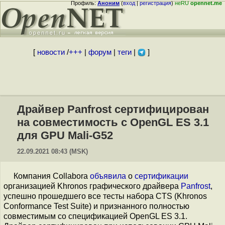
Профиль:
Аноним
(
вход
|
регистрация
)
неRU
opennet.me
[
новости
/
+++
|
форум
|
теги
|
]
Драйвер Panfrost сертифицирован
на совместимость с OpenGL ES 3.1
для GPU Mali-G52
22.09.2021 08:43 (MSK)
Компания Collabora
объявила
о
сертификации
организацией Khronos графического драйвера
Panfrost
,
успешно прошедшего все тесты набора CTS (Khronos
Conformance Test Suite) и признанного полностью
совместимым со спецификацией OpenGL ES 3.1.