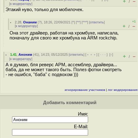
+
–
/
[
к модератору
]
Этакий нуво, только для мобилочек.
+1
2.28
,
Онаним
(
?
), 18:26, 22/09/2021 [
^
] [
^^
] [
^^^
] [
ответить
]
+
–
[
к модератору
]
/
Она этот драйвер, работая на хромбуке, написала,
поначалу для свого же хромбука на ARM rockchip.
1.41
,
Аноним
(
41
), 14:23, 05/12/2025 [
ответить
] [
﹢﹢﹢
] [
· · ·
]
[
↑
]
+
–
/
[
к модератору
]
А я думаю, бля реверс АРМ, ассемблер, драйвера...
баба, да не может такого быть. Полез фотки смотреть
- не ошибся, "баба" с подвохом )))
игнорирование участников
|
лог модерирования
Добавить комментарий
Имя:
E-Mail: