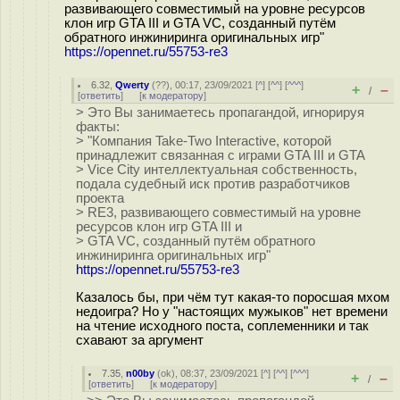
развивающего совместимый на уровне ресурсов
клон игр GTA III и GTA VC, созданный путём
обратного инжиниринга оригинальных игр"
https://opennet.ru/55753-re3
6.32
,
Qwerty
(
??
), 00:17, 23/09/2021 [
^
] [
^^
] [
^^^
]
+
–
/
[
ответить
]
[
к модератору
]
> Это Вы занимаетесь пропагандой, игнорируя
факты:
> "Компания Take-Two Interactive, которой
принадлежит связанная с играми GTA III и GTA
> Vice City интеллектуальная собственность,
подала судебный иск против разработчиков
проекта
> RE3, развивающего совместимый на уровне
ресурсов клон игр GTA III и
> GTA VC, созданный путём обратного
инжиниринга оригинальных игр"
https://opennet.ru/55753-re3
Казалось бы, при чём тут какая-то поросшая мхом
недоигра? Но у "настоящих мужыков" нет времени
на чтение исходного поста, соплеменники и так
схавают за аргумент
7.35
,
n00by
(
ok
), 08:37, 23/09/2021 [
^
] [
^^
] [
^^^
]
+
–
/
[
ответить
]
[
к модератору
]