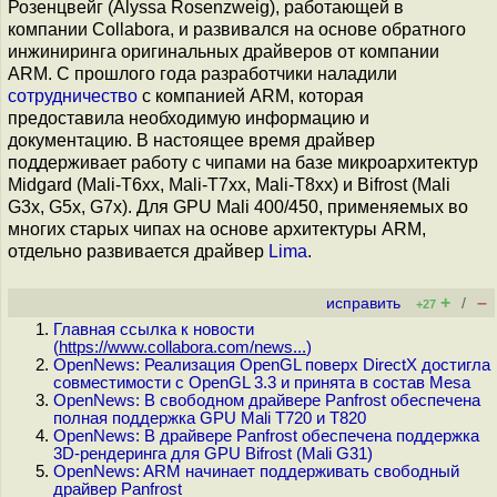
Розенцвейг (Alyssa Rosenzweig), работающей в
компании Collabora, и развивался на основе обратного
инжиниринга оригинальных драйверов от компании
ARM. С прошлого года разработчики наладили
сотрудничество
с компанией ARM, которая
предоставила необходимую информацию и
документацию. В настоящее время драйвер
поддерживает работу с чипами на базе микроархитектур
Midgard (Mali-T6xx, Mali-T7xx, Mali-T8xx) и Bifrost (Mali
G3x, G5x, G7x). Для GPU Mali 400/450, применяемых во
многих старых чипах на основе архитектуры ARM,
отдельно развивается драйвер
Lima
.
+
–
исправить
/
+27
Главная ссылка к новости
(
https://www.collabora.com/news...
)
OpenNews: Реализация OpenGL поверх DirectX достигла
совместимости с OpenGL 3.3 и принята в состав Mesa
OpenNews: В свободном драйвере Panfrost обеспечена
полная поддержка GPU Mali T720 и T820
OpenNews: В драйвере Panfrost обеспечена поддержка
3D-рендеринга для GPU Bifrost (Mali G31)
OpenNews: ARM начинает поддерживать свободный
драйвер Panfrost