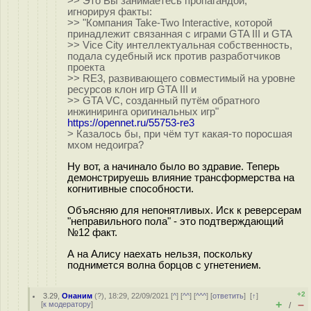
>> Это Вы занимаетесь пропагандой,
игнорируя факты:
>> "Компания Take-Two Interactive, которой
принадлежит связанная с играми GTA III и GTA
>> Vice City интеллектуальная собственность,
подала судебный иск против разработчиков
проекта
>> RE3, развивающего совместимый на уровне
ресурсов клон игр GTA III и
>> GTA VC, созданный путём обратного
инжиниринга оригинальных игр"
https://opennet.ru/55753-re3
> Казалось бы, при чём тут какая-то поросшая
мхом недоигра?
Ну вот, а начинало было во здравие. Теперь
демонстрируешь влияние трансформерства на
когнитивные способности.
Объясняю для непонятливых. Иск к реверсерам
"неправильного пола" - это подтверждающий
№12 факт.
А на Алису наехать нельзя, поскольку
поднимется волна борцов с угнетением.
+2
3.29
,
Онаним
(
?
), 18:29, 22/09/2021 [
^
] [
^^
] [
^^^
] [
ответить
]
[
↑
]
+
–
[
к модератору
]
/