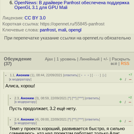
OpenNews: В драйвере Panfrost обеспечена поддержка
OpenGL 3.1 для GPU Mali
Лицензия:
CC BY 3.0
Короткая ссылка: https://opennet.ru/55845-panfrost
Ключевые слова:
panfrost
,
mali
,
opengl
При перепечатке указание ссылки на opennet.ru обязательно
Обсуждение
Ajax
|
1 уровень
|
Линейный
|
+/-
|
Раскрыть
(37)
всё
|
RSS
+7
1.1
,
Аноним
(
1
), 08:44, 22/09/2021 [
ответить
] [
﹢﹢﹢
] [
· · ·
]
[
↓
]
+
–
[
к модератору
]
/
Алиса, хорош!
+2
2.3
,
Аноним
(
3
), 08:59, 22/09/2021 [
^
] [
^^
] [
^^^
] [
ответить
]
+
–
[
к модератору
]
/
Пусть продолжает, 3.2 ещё нету.
2.4
,
Аноним
(
4
), 09:00, 22/09/2021 [
^
] [
^^
] [
^^^
] [
ответить
]
+
–
/
[
к модератору
]
Темп у проекта хороший, развивается быстро, я сильно
сомневаюсь, что над проектом работает только Алис.