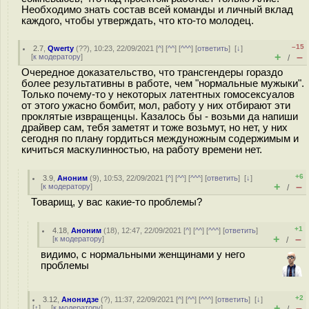
Необходимо знать состав всей команды и личный вклад
каждого, чтобы утверждать, что кто-то молодец.
–15
2.7
,
Qwerty
(
??
), 10:23, 22/09/2021 [
^
] [
^^
] [
^^^
] [
ответить
]
[
↓
]
+
–
[
к модератору
]
/
Очередное доказательство, что трансгендеры гораздо
более результативны в работе, чем "нормальные мужыки".
Только почему-то у некоторых латентных гомосексуалов
от этого ужасно бомбит, мол, работу у них отбирают эти
проклятые извращенцы. Казалось бы - возьми да напиши
драйвер сам, тебя заметят и тоже возьмут, но нет, у них
сегодня по плану гордиться междуножным содержимым и
кичиться маскулинностью, на работу времени нет.
+6
3.9
,
Аноним
(
9
), 10:53, 22/09/2021 [
^
] [
^^
] [
^^^
] [
ответить
]
[
↓
]
+
–
[
к модератору
]
/
Товарищ, у вас какие-то проблемы?
+1
4.18
,
Аноним
(
18
), 12:47, 22/09/2021 [
^
] [
^^
] [
^^^
] [
ответить
]
+
–
[
к модератору
]
/
видимо, с нормальными женщинами у него
проблемы
+2
3.12
,
Анонидзе
(
?
), 11:37, 22/09/2021 [
^
] [
^^
] [
^^^
] [
ответить
]
[
↓
]
+
–
[
↑
] [
к модератору
]