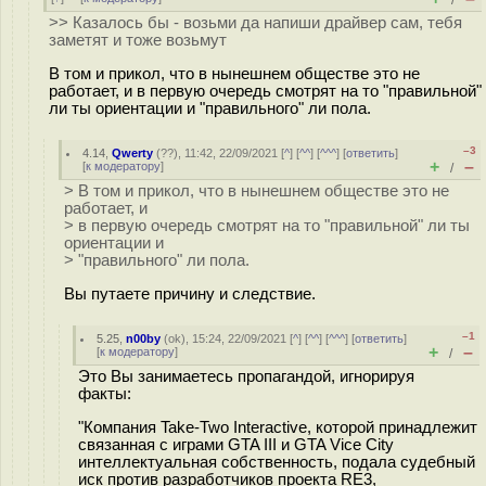
/
>> Казалось бы - возьми да напиши драйвер сам, тебя
заметят и тоже возьмут
В том и прикол, что в нынешнем обществе это не
работает, и в первую очередь смотрят на то "правильной"
ли ты ориентации и "правильного" ли пола.
–3
4.14
,
Qwerty
(
??
), 11:42, 22/09/2021 [
^
] [
^^
] [
^^^
] [
ответить
]
+
–
[
к модератору
]
/
> В том и прикол, что в нынешнем обществе это не
работает, и
> в первую очередь смотрят на то "правильной" ли ты
ориентации и
> "правильного" ли пола.
Вы путаете причину и следствие.
–1
5.25
,
n00by
(
ok
), 15:24, 22/09/2021 [
^
] [
^^
] [
^^^
] [
ответить
]
+
–
[
к модератору
]
/
Это Вы занимаетесь пропагандой, игнорируя
факты:
"Компания Take-Two Interactive, которой принадлежит
связанная с играми GTA III и GTA Vice City
интеллектуальная собственность, подала судебный
иск против разработчиков проекта RE3,