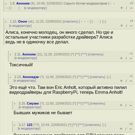
1.8
,
Аноним
(
9
), 10:49, 22/09/2021
Скрыто ботом-модератором
[
﹢﹢
+5
+
–
﹢
] [
· · ·
] [
к модератору
]
/
+9
1.10
,
Онон
(
ok
), 11:20, 22/09/2021 [
ответить
] [
﹢﹢﹢
] [
· · ·
]
[
↓
]
+
–
[
к модератору
]
/
Алиса, конечно молодец, он много сделал. Но где и
остальные участники разработки драйвера? Алиса
ведь не в одиночку все делал.
+1
2.11
,
Аноним
(
11
), 11:28, 22/09/2021 [
^
] [
^^
] [
^^^
] [
ответить
]
+
–
[
к модератору
]
/
Токсичный!
+1
2.13
,
Анонидзе
(
?
), 11:40, 22/09/2021 [
^
] [
^^
] [
^^^
] [
ответить
]
[
↓
]
+
–
[
к модератору
]
/
Это ещё что. Там вон Eric Anholt, который активно пилил
видеодрайверы для RaspberryPi, теперь Emma Anholt!
3.15
,
Смузик
(
?
), 11:50, 22/09/2021 [
^
] [
^^
] [
^^^
] [
ответить
]
+
–
/
[
к модератору
]
Бывших мужиков не бывает
+5
3.17
,
123
(
??
), 12:44, 22/09/2021 [
^
] [
^^
] [
^^^
] [
ответить
]
[
↓
]
+
–
[
к модератору
]
/