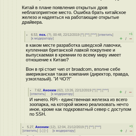
Китай в плане появления открытых дров
неблагоприятное место. Ошибка брать китайское
железо и надеяться на работающие открытые
драйвера.
+1
6.53
,
пох.
(
?
), 00:48, 22/12/2019 [
^
] [
^^
] [
^^^
] [
ответить
]
+
–
[
к модератору
]
/
в каком месте разработка шведской лавочки,
купленная британской лавкой покрупнее и
выпускаемая в кремнии по всему миру имеет
отношение к Китаю?
Вон в rpi стоит чип от broadcom, вполне себе
американская такая компания (директор, правда,
узкоглазый). "И ЧО?!"
7.62
,
Аноним
(
62
), 13:26, 22/12/2019 [
^
] [
^^
] [
^^^
]
+
–
/
[
ответить
]
[
к модератору
]
И ничего. RPi - единственная железка из всего
зоопарка, на которой можно реализовать нечто
иное, кроме как подкроватный север с доступом
по SSH.
+1
5.27
,
Аноним
(
12
), 12:04, 21/12/2019 [
^
] [
^^
] [
^^^
]
+
–
[
ответить
]
[
↓
] [
↑
] [
к модератору
]
/