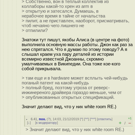
> Собственно, вон в теплый коллектив из
коллаборы какой-то хрен из arm в
> открытую и затесался. Думаешь, в
нерабочее время в тайне от начальства
> пилит, а не приставлен, наоборот, присматривать,
чтоб нечаяно чего лишнего не
> отпилили?
Знатоки тут пишут, якобы Алиса (в центре на фото)
выполнила основную массы работы. Джон как раз за
нею спрятался. Что я думаю по этому поводу? А я
слышал краем уха пару деталей из истории
всемирно известной Джоанны, скромно
умалчиваемых в Википедии. Она тоже кое-кого
собой прикрывала.
> там еще и в hardware может всплыть чей-нибудь
поганый патент на какой-нибудь
> полный бред, поэтому угроза от реверс-
инжинереного драйвера гораздо меньше, чем от
> опубликованных открытых спецификаций.
Значит делают вид, что у них white room RE.)
+1
6.41
,
пох.
(
?
), 14:03, 21/12/2019 [
^
] [
^^
] [
^^^
] [
ответить
]
+
–
[
↓
] [
к модератору
]
/
> Значит делают вид, что у них white room RE.)