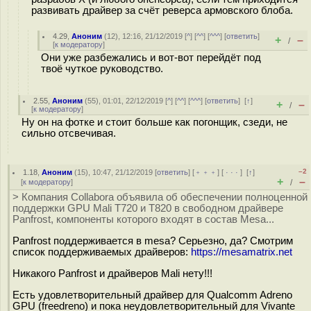
развивать драйвер за счёт реверса армовского блоба.
4.29
,
Аноним
(
12
), 12:16, 21/12/2019 [
^
] [
^^
] [
^^^
] [
ответить
]
+
–
/
[
к модератору
]
Они уже разбежались и вот-вот перейдёт под
твоё чуткое руководство.
2.55
,
Аноним
(
55
), 01:01, 22/12/2019 [
^
] [
^^
] [
^^^
] [
ответить
]
[
↑
]
+
–
/
[
к модератору
]
Ну он на фотке и стоит больше как погонщик, сзеди, не
сильно отсвечивая.
–2
1.18
,
Аноним
(
15
), 10:47, 21/12/2019 [
ответить
] [
﹢﹢﹢
] [
· · ·
]
[
↑
]
+
–
[
к модератору
]
/
> Компания Collabora объявила об обеспечении полноценной
поддержки GPU Mali T720 и T820 в свободном драйвере
Panfrost, компоненты которого входят в состав Mesa...
Panfrost поддерживается в mesa? Серьезно, да? Смотрим
список поддерживаемых драйверов:
https://mesamatrix.net
Никакого Panfrost и драйверов Mali нету!!!
Есть удовлетворительный драйвер для Qualcomm Adreno
GPU (freedreno) и пока неудовлетворительный для Vivante