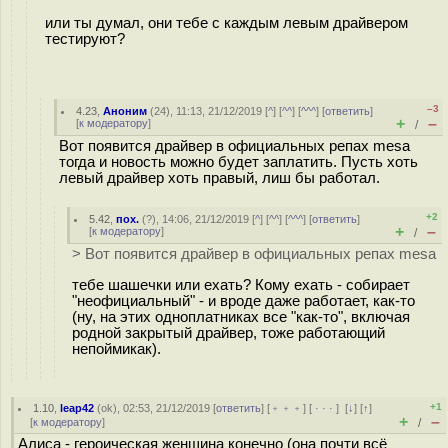
или ты думал, они тебе с каждым левым драйвером
тестируют?
–3
4.23
,
Аноним
(
24
), 11:13, 21/12/2019 [
^
] [
^^
] [
^^^
] [
ответить
]
+
–
[
к модератору
]
/
Вот появится драйвер в официальных репах mesa
тогда и новость можно будет заплатить. Пусть хоть
левый драйвер хоть правый, лиш бы работал.
+2
5.42
,
пох.
(
?
), 14:06, 21/12/2019 [
^
] [
^^
] [
^^^
] [
ответить
]
+
–
[
к модератору
]
/
> Вот появится драйвер в официальных репах mesa
тебе шашечки или ехать? Кому ехать - собирает
"неофициальный" - и вроде даже работает, как-то
(ну, на этих одноплатниках все "как-то", включая
родной закрытый драйвер, тоже работающий
непоймикак).
+1
1.10
,
leap42
(
ok
), 02:53, 21/12/2019 [
ответить
] [
﹢﹢﹢
] [
· · ·
]
[
↓
] [
↑
]
+
–
[
к модератору
]
/
Алиса - героическая женщина конечно (она почти всё