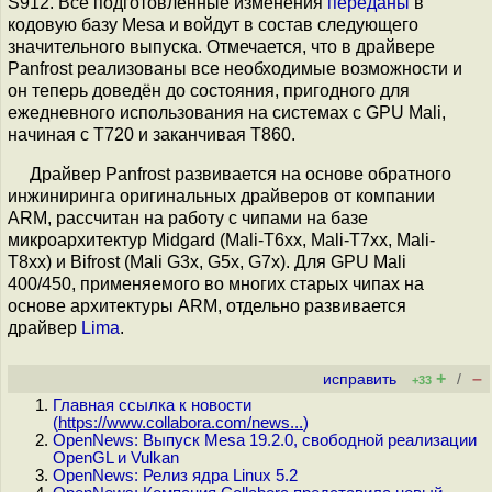
S912. Все подготовленные изменения
переданы
в
кодовую базу Mesa и войдут в состав следующего
значительного выпуска. Отмечается, что в драйвере
Panfrost реализованы все необходимые возможности и
он теперь доведён до состояния, пригодного для
ежедневного использования на системах с GPU Mali,
начиная с T720 и заканчивая T860.
Драйвер Panfrost развивается на основе обратного
инжиниринга оригинальных драйверов от компании
ARM, рассчитан на работу с чипами на базе
микроархитектур Midgard (Mali-T6xx, Mali-T7xx, Mali-
T8xx) и Bifrost (Mali G3x, G5x, G7x). Для GPU Mali
400/450, применяемого во многих старых чипах на
основе архитектуры ARM, отдельно развивается
драйвер
Lima
.
+
–
исправить
/
+33
Главная ссылка к новости
(
https://www.collabora.com/news...
)
OpenNews: Выпуск Mesa 19.2.0, свободной реализации
OpenGL и Vulkan
OpenNews: Релиз ядра Linux 5.2