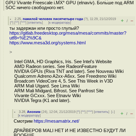
GPU Vivante Freescale i.MX* GPU (etnaviv). Больше под ARM
SOC ничего свободного нет.
2.25
,
пажилой человек писятчетыре года
(
?
), 11:29, 21/12/2019
+
–
/
[
^
] [
^^
] [
^^^
] [
ответить
]
[
к модератору
]
ты задержан или просто глупый?
https://gitlab.freedesktop.org/mesa/mesa/commits/master?
utf8=%E2%9C&
https://www.mesa3d.org/systems.html
>
Intel GMA, HD Graphics, Iris. See Intel's Website
AMD Radeon series. See RadeonFeature
NVIDIA GPUs (Riva TNT and later). See Nouveau Wiki
Qualcomm Adreno A2xx-A6xx. See Freedreno Wiki
Broadcom VideoCore 4, 5. See This Week in V3D
ARM Mali Utgard. See Lima Wiki
ARM Mali Midgard, Bifrost. See Panfrost Site
Vivante GCxxx. See Etnaviv Wiki
NVIDIA Tegra (K1 and later).
3.28
,
Аноним
(
24
), 12:04, 21/12/2019 [
^
] [
^^
] [
^^^
] [
ответить
]
[
↓
]
+
–
/
[
к модератору
]
Смотрим
https://mesamatrix.net/
ДРАЙВЕРОВ MALI НЕТ И НЕ ИЗВЕСТНО БУДУТ ЛИ
ВООБЩЕ.