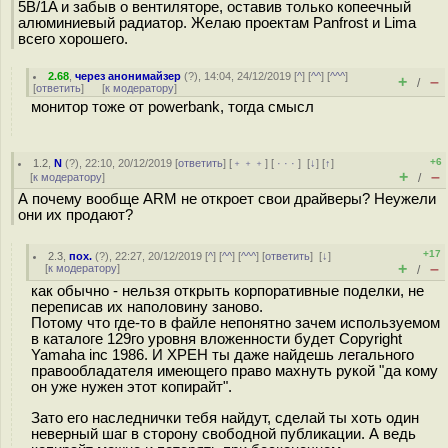
5В/1A и забыв о вентиляторе, оставив только копеечный
алюминиевый радиатор. Желаю проектам Panfrost и Lima
всего хорошего.
2.68
,
через анонимайзер
(
?
), 14:04, 24/12/2019 [
^
] [
^^
] [
^^^
]
+
–
/
[
ответить
]
[
к модератору
]
монитор тоже от powerbank, тогда смысл
+6
1.2
,
N
(
?
), 22:10, 20/12/2019 [
ответить
] [
﹢﹢﹢
] [
· · ·
]
[
↓
] [
↑
]
+
–
[
к модератору
]
/
А почему вообще ARM не откроет свои драйверы? Неужели
они их продают?
+17
2.3
,
пох.
(
?
), 22:27, 20/12/2019 [
^
] [
^^
] [
^^^
] [
ответить
]
[
↓
]
+
–
[
к модератору
]
/
как обычно - нельзя открыть корпоративные поделки, не
переписав их наполовину заново.
Потому что где-то в файле непонятно зачем используемом
в каталоге 129го уровня вложенности будет Copyright
Yamaha inc 1986. И ХРЕН ты даже найдешь легального
правообладателя имеющего право махнуть рукой "да кому
он уже нужен этот копирайт".
Зато его наследнички тебя найдут, сделай ты хоть один
неверный шаг в сторону свободной публикации. А ведь