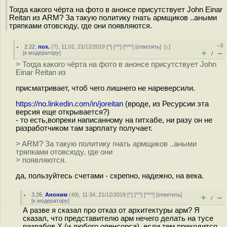
Тогда какого чёрта на фото в анонсе присутствует John Einar
Reitan из ARM? За такую политику гнать армщиков ..аными
тряпками отовсюду, где они появляются.
–2
2.22
,
пох.
(
?
), 11:01, 21/12/2019 [
^
] [
^^
] [
^^^
] [
ответить
]
[
↓
]
+
–
[
к модератору
]
/
> Тогда какого чёрта на фото в анонсе присутствует John
Einar Reitan из
присматривает, чтоб чего лишнего не нареверсили.
https://no.linkedin.com/in/joreitan
(вроде, из Ресурсии эта
версия еще открывается?)
- то есть,вопреки написанному на гитхабе, ни разу он не
разработчиком там зарплату получает.
> ARM? За такую политику гнать армщиков ..аными
тряпками отовсюду, где они
> появляются.
да, пользуйтесь счетами - скрепно, надежно, на века.
3.26
,
Аноним
(
49
), 11:34, 21/12/2019 [
^
] [
^^
] [
^^^
] [
ответить
]
+
–
/
[
к модератору
]
А разве я сказал про отказ от архитектуры арм? Я
сказал, что представителю арм нечего делать на тусе
разрабов X (и любого опенсорса), если тем приходится