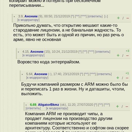
копирайт можно и потерять при бесконечном
переписывании...
3.9
,
Аноним
(
9
), 00:50, 21/12/2019 [
^
] [
^^
] [
^^^
] [
ответить
]
[
↓
]
+
–
/
[
к модератору
]
Прикольно думать, что открытию мешают какие-то
стародавние лицензии, а не банальная жадность. То
есть, это может быть и одной из причин, но раз речь о
арме, явно не основная
+3
4.15
,
Аноним
(
15
), 10:24, 21/12/2019 [
^
] [
^^
] [
^^^
] [
ответить
]
+
–
[
к модератору
]
/
Воровство кода энтерпрайзом.
+1
5.64
,
Аноним
(
-
), 17:40, 23/12/2019 [
^
] [
^^
] [
^^^
] [
ответить
]
+
–
[
к модератору
]
/
Будучи компанией размером с ARM можно было бы
и переписать 1 раз в жизни. Ну и даташиты, чтоли,
выложить.
6.69
,
AligatorBkmz
(
ok
), 11:20, 27/07/2020 [
^
] [
^^
] [
^^^
]
+
–
/
[
ответить
]
[
к модератору
]
Компания ARM не производит чипы, а
продает лицензии на производство другим
компаниям которые используют ее
архитектуру. Соответственно и софтом она скорее