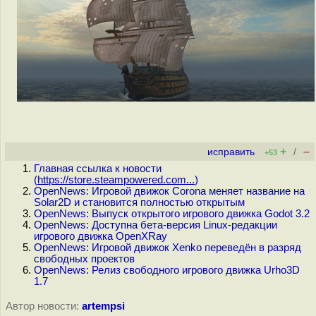
+
–
исправить
/
+53
Главная ссылка к новости
(
https://store.steampowered.com...
)
OpenNews: Игровой движок Corona меняет название на
Solar2D и становится полностью открытым
OpenNews: Выпуск открытого игрового движка Godot 3.2
OpenNews: Доступна бета-версия Linux-редакции
игрового движка OpenXRay
OpenNews: Игровой движок Xenko переведён в разряд
свободных проектов
OpenNews: Релиз свободного игрового движка Urho3D
1.7
Автор новости:
artempsi