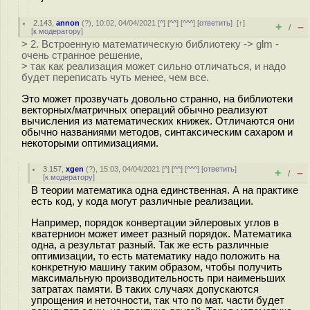
2.143
,
annon
(
?
), 10:02, 04/04/2021 [
^
] [
^^
] [
^^^
] [
ответить
]
[
↑
]
+
–
/
[
к модератору
]
> 2. Встроенную математическую библиотеку -> glm -
очень странное решение,
> так как реализация может сильно отличаться, и надо
будет переписать чуть менее, чем все.
Это может прозвучать довольно странно, на библиотеки
векторных/матричных операций обычно реализуют
вычисления из математических книжек. Отличаются они
обычно названиями методов, синтаксическим сахаром и
некоторыми оптимизациями.
3.157
,
xgen
(
?
), 15:03, 04/04/2021 [
^
] [
^^
] [
^^^
] [
ответить
]
+
–
/
[
к модератору
]
В теории математика одна единственная. А на практике
есть код, у кода могут различные реализации.
Например, порядок конвертации эйлеровых углов в
кватернион может имеет разный порядок. Математика
одна, а результат разный. Так же есть различные
оптимизации, то есть математику надо положить на
конкретную машину таким образом, чтобы получить
максимальную производительность при наименьших
затратах памяти. В таких случаях допускаются
упрощения и неточности, так что по мат. части будет