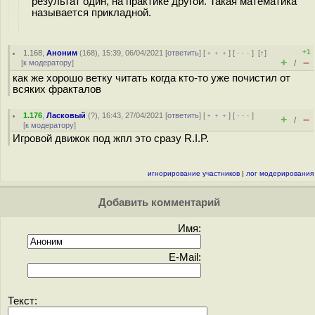
результат один, на практике другой. Такая математика
называется прикладной.
+1
1.168
,
Аноним
(
168
), 15:39, 06/04/2021 [
ответить
] [
﹢﹢﹢
] [
· · ·
]
[
↑
]
+
–
[
к модератору
]
/
как же хорошо ветку читать когда кто-то уже почистил от
всяких фракталов
1.176
,
Ласковый
(
?
), 16:43, 27/04/2021 [
ответить
] [
﹢﹢﹢
] [
· · ·
]
+
–
/
[
к модератору
]
Игровой движок под жпл это сразу R.I.P.
игнорирование участников
|
лог модерирования
Добавить комментарий
Имя:
E-Mail:
Текст: