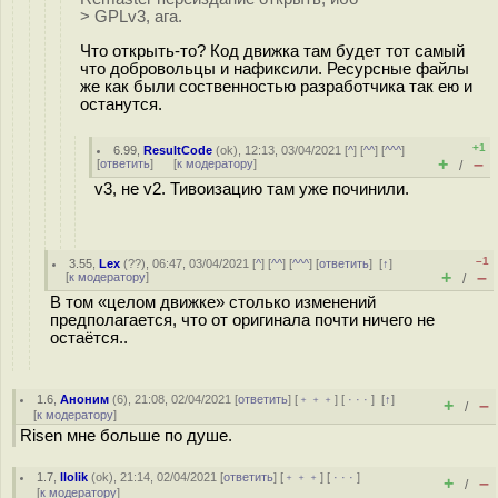
> GPLv3, ага.
Что открыть-то? Код движка там будет тот самый
что добровольцы и нафиксили. Ресурсные файлы
же как были соственностью разработчика так ею и
останутся.
+1
6.99
,
ResultCode
(
ok
), 12:13, 03/04/2021 [
^
] [
^^
] [
^^^
]
+
–
[
ответить
]
[
к модератору
]
/
v3, не v2. Тивоизацию там уже починили.
–1
3.55
,
Lex
(
??
), 06:47, 03/04/2021 [
^
] [
^^
] [
^^^
] [
ответить
]
[
↑
]
+
–
[
к модератору
]
/
В том «целом движке» столько изменений
предполагается, что от оригинала почти ничего не
остаётся..
1.6
,
Аноним
(
6
), 21:08, 02/04/2021 [
ответить
] [
﹢﹢﹢
] [
· · ·
]
[
↑
]
+
–
/
[
к модератору
]
Risen мне больше по душе.
1.7
,
llolik
(
ok
), 21:14, 02/04/2021 [
ответить
] [
﹢﹢﹢
] [
· · ·
]
+
–
/
[
к модератору
]