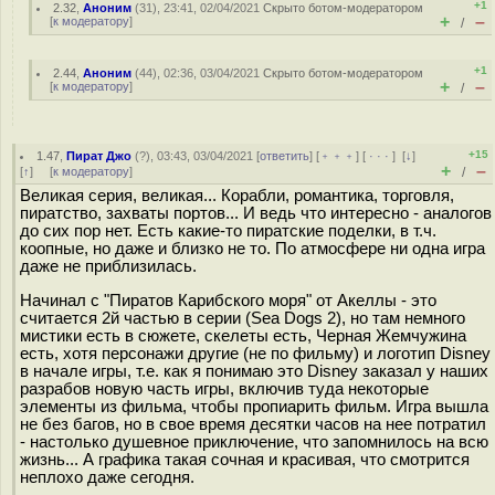
+1
2.32
,
Аноним
(
31
), 23:41, 02/04/2021
Скрыто ботом-модератором
+
–
[
к модератору
]
/
+1
2.44
,
Аноним
(
44
), 02:36, 03/04/2021
Скрыто ботом-модератором
+
–
[
к модератору
]
/
+15
1.47
,
Пират Джо
(
?
), 03:43, 03/04/2021 [
ответить
] [
﹢﹢﹢
] [
· · ·
]
[
↓
]
+
–
[
↑
] [
к модератору
]
/
Великая серия, великая... Корабли, романтика, торговля,
пиратство, захваты портов... И ведь что интересно - аналогов
до сих пор нет. Есть какие-то пиратские поделки, в т.ч.
коопные, но даже и близко не то. По атмосфере ни одна игра
даже не приблизилась.
Начинал с "Пиратов Карибского моря" от Акеллы - это
считается 2й частью в серии (Sea Dogs 2), но там немного
мистики есть в сюжете, скелеты есть, Черная Жемчужина
есть, хотя персонажи другие (не по фильму) и логотип Disney
в начале игры, т.е. как я понимаю это Disney заказал у наших
разрабов новую часть игры, включив туда некоторые
элементы из фильма, чтобы пропиарить фильм. Игра вышла
не без багов, но в свое время десятки часов на нее потратил
- настолько душевное приключение, что запомнилось на всю
жизнь... А графика такая сочная и красивая, что смотрится
неплохо даже сегодня.