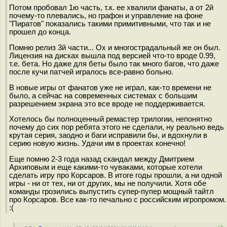
Потом пробовал 1ю часть, т.к. ее хвалили фанаты, а от 2й
почему-то плевались, но графон и управление на фоне
"Пиратов" показались такими примитивными, что так и не
прошел до конца.
Помню релиз 3й части... Ох и многострадальный же он был.
Лицензия на дисках вышла под версией что-то вроде 0.99,
т.е. бета. Но даже для беты было так много багов, что даже
после кучи патчей игралось все-равно больно.
В новые игры от фанатов уже не играл, как-то времени не
было, а сейчас на современных системах с большим
разрешением экрана это все вроде не поддерживается.
Хотелось бы полноценный ремастер трилогии, непонятно
почему до сих пор ребята этого не сделали, ну реально ведь
крутая серия, заодно и баги исправили бы, и вдохнули в
серию новую жизнь. Удачи им в проектах конечно!
Еще помню 2-3 года назад скандал между Дмитрием
Архиповым и еще какими-то чуваками, которые хотели
сделать игру про Корсаров. В итоге годы прошли, а ни одной
игры - ни от тех, ни от других, мы не получили. Хотя обе
команды грозились выпустить супер-пупер мощный тайтл
про Корсаров. Все как-то печально с российским игропромом.
:(