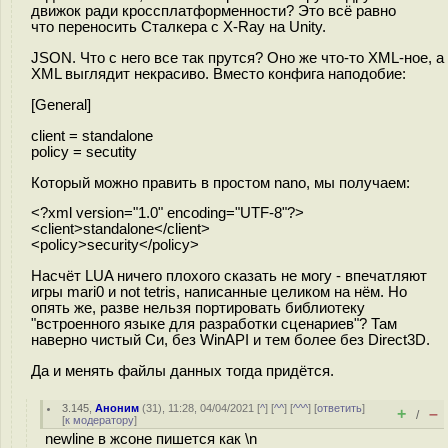
движок ради кроссплатформенности? Это всё равно
что переносить Сталкера с X-Ray на Unity.
JSON. Что с него все так прутся? Оно же что-то XML-ное, а
XML выглядит некрасиво. Вместо конфига наподобие:
[General]
client = standalone
policy = secutity
Который можно править в простом nano, мы получаем:
<?xml version="1.0" encoding="UTF-8"?>
<client>standalone</client>
<policy>security</policy>
Насчёт LUA ничего плохого сказать не могу - впечатляют
игры mari0 и not tetris, написанные целиком на нём. Но
опять же, разве нельзя портировать библиотеку
"встроенного языке для разработки сценариев"? Там
наверно чистый Си, без WinAPI и тем более без Direct3D.
Да и менять файлы данных тогда придётся.
3.145
,
Аноним
(
31
), 11:28, 04/04/2021 [
^
] [
^^
] [
^^^
] [
ответить
]
+
–
/
[
к модератору
]
newline в жсоне пишется как \n