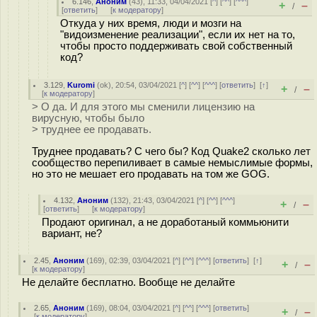
6.146
,
Аноним
(
43
), 11:33, 04/04/2021 [
^
] [
^^
] [
^^^
]
+
–
/
[
ответить
]
[
к модератору
]
Откуда у них время, люди и мозги на
"видоизменение реализации", если их нет на то,
чтобы просто поддерживать свой собственный
код?
3.129
,
Kuromi
(
ok
), 20:54, 03/04/2021 [
^
] [
^^
] [
^^^
] [
ответить
]
[
↑
]
+
–
/
[
к модератору
]
> О да. И для этого мы сменили лицензию на
вирусную, чтобы было
> труднее ее продавать.
Труднее продавать? С чего бы? Код Quake2 сколько лет
сообщество перепиливает в самые немыслимые формы,
но это не мешает его продавать на том же GOG.
4.132
,
Аноним
(
132
), 21:43, 03/04/2021 [
^
] [
^^
] [
^^^
]
+
–
/
[
ответить
]
[
к модератору
]
Продают оригинал, а не доработаный коммьюнити
вариант, не?
2.45
,
Аноним
(
169
), 02:39, 03/04/2021 [
^
] [
^^
] [
^^^
] [
ответить
]
[
↑
]
+
–
/
[
к модератору
]
Не делайте бесплатно. Вообще не делайте
2.65
,
Аноним
(
169
), 08:04, 03/04/2021 [
^
] [
^^
] [
^^^
] [
ответить
]
+
–
/
[
к модератору
]