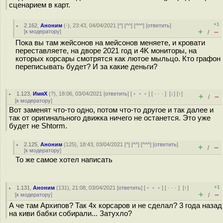
сценарием в карт.
+1
2.162
,
Аноним
(
-
), 23:43, 04/04/2021 [
^
] [
^^
] [
^^^
] [
ответить
]
+
–
[
к модератору
]
/
Пока вы там жейсонов на мейсонов меняете, и кровати
переставляете, на дворе 2021 год и 4K мониторы, на
которых корсары смотрятся как лютое мыльцо. Кто графон
переписывать будет? И за какие деньги?
1.123
,
ИмяХ
(
?
), 18:06, 03/04/2021 [
ответить
] [
﹢﹢﹢
] [
· · ·
]
[
↓
] [
↑
]
+
–
/
[
к модератору
]
Вот заменят что-то одно, потом что-то другое и так далее и
так от оригинального движка ничего не останется. Это уже
будет не Shtorm.
2.125
,
Аноним
(
125
), 18:43, 03/04/2021 [
^
] [
^^
] [
^^^
] [
ответить
]
+
–
/
[
к модератору
]
То же самое хотел написать
+1
1.131
,
Аноним
(
131
), 21:08, 03/04/2021 [
ответить
] [
﹢﹢﹢
] [
· · ·
]
[
↑
]
+
–
[
к модератору
]
/
А че там Архипов? Так 4х корсаров и не сделал? 3 года назад
на киви бабки собирали... Затухло?