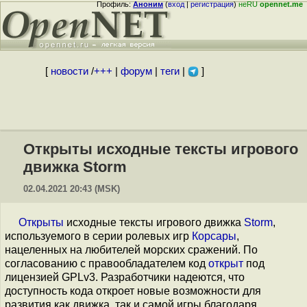
Профиль:
Аноним
(
вход
|
регистрация
)
неRU
opennet.me
[
новости
/
+++
|
форум
|
теги
|
]
Открыты исходные тексты игрового
движка Storm
02.04.2021 20:43 (MSK)
Открыты
исходные тексты игрового движка
Storm
,
используемого в серии ролевых игр
Корсары
,
нацеленных на любителей морских сражений. По
согласованию с правообладателем код
открыт
под
лицензией GPLv3. Разработчики надеются, что
доступность кода откроет новые возможности для
развития как движка, так и самой игры благодаря