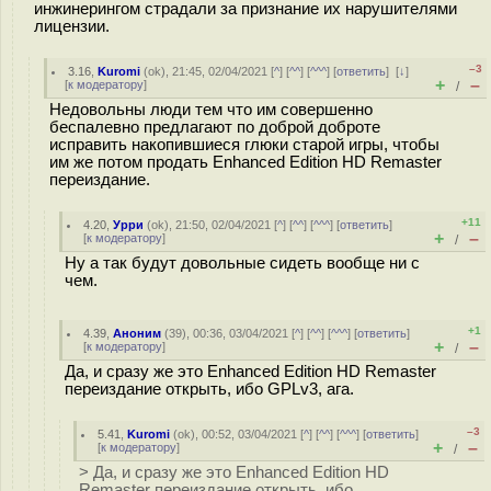
инжинерингом страдали за признание их нарушителями
лицензии.
–3
3.16
,
Kuromi
(
ok
), 21:45, 02/04/2021 [
^
] [
^^
] [
^^^
] [
ответить
]
[
↓
]
+
–
[
к модератору
]
/
Недовольны люди тем что им совершенно
беспалевно предлагают по доброй доброте
исправить накопившиеся глюки старой игры, чтобы
им же потом продать Enhanced Edition HD Remaster
переиздание.
+11
4.20
,
Урри
(
ok
), 21:50, 02/04/2021 [
^
] [
^^
] [
^^^
] [
ответить
]
+
–
[
к модератору
]
/
Ну а так будут довольные сидеть вообще ни с
чем.
+1
4.39
,
Аноним
(
39
), 00:36, 03/04/2021 [
^
] [
^^
] [
^^^
] [
ответить
]
+
–
[
к модератору
]
/
Да, и сразу же это Enhanced Edition HD Remaster
переиздание открыть, ибо GPLv3, ага.
–3
5.41
,
Kuromi
(
ok
), 00:52, 03/04/2021 [
^
] [
^^
] [
^^^
] [
ответить
]
+
–
[
к модератору
]
/
> Да, и сразу же это Enhanced Edition HD
Remaster переиздание открыть, ибо