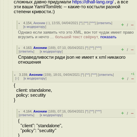
сложных давно придумали
https://dhall-lang.org/
, а все
эти ваши Yaml/Toml/etc -- какие-то костыли разной
степени кривости.:)
4.154
,
Аноним
(
-
), 13:55, 04/04/2021 [
^
] [
^^
] [
^^^
] [
ответить
]
+
–
/
[
к модератору
]
Однако если заявить что это XML, вон тот чудак имеет право
вгрузить и нечто ...
большой текст свёрнут,
показать
4.163
,
Аноним
(
169
), 07:10, 05/04/2021 [
^
] [
^^
] [
^^^
]
+
–
/
[
ответить
]
[
к модератору
]
Справедливости ради json не имеет к xml никакого
отношения
+1
3.159
,
Аноним
(
159
), 18:01, 04/04/2021 [
^
] [
^^
] [
^^^
] [
ответить
]
+
–
[
↑
] [
к модератору
]
/
{
client: standalone,
policy: secutity
}
4.164
,
Аноним
(
169
), 07:16, 05/04/2021 [
^
] [
^^
] [
^^^
]
+
–
/
[
ответить
]
[
к модератору
]
{
"client": "standalone",
"policy": "secutity"
}