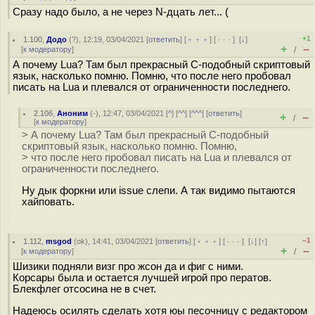
Сразу надо было, а не через N-дцать лет... (
+1
1.100
,
Додо
(
?
), 12:19, 03/04/2021 [
ответить
] [
﹢﹢﹢
] [
· · ·
]
[
↓
]
+
–
[
к модератору
]
/
А почему Lua? Там был прекрасный C-подобный скриптовый
язык, насколько помню. Помню, что после него пробовал
писать на Lua и плевался от ограниченности последнего.
2.106
,
Аноним
(
-
), 12:47, 03/04/2021 [
^
] [
^^
] [
^^^
] [
ответить
]
+
–
/
[
к модератору
]
> А почему Lua? Там был прекрасный C-подобный
скриптовый язык, насколько помню. Помню,
> что после него пробовал писать на Lua и плевался от
ограниченности последнего.
Ну дык форкни или issue слепи. А так видимо пытаются
хайповать.
–1
1.112
,
msgod
(
ok
), 14:41, 03/04/2021 [
ответить
] [
﹢﹢﹢
] [
· · ·
]
[
↓
] [
↑
]
+
–
[
к модератору
]
/
Шизики подняли визг про жсон да и фиг с ними.
Корсары была и остается лучшей игрой про ператов.
Блекфлег отсосина не в счет.
Надеюсь осилять сделать хотя юы песочницу с редактором