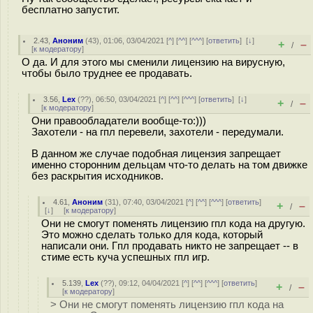
бесплатно запустит.
2.43
,
Аноним
(
43
), 01:06, 03/04/2021 [
^
] [
^^
] [
^^^
] [
ответить
]
[
↓
]
+
–
/
[
к модератору
]
О да. И для этого мы сменили лицензию на вирусную,
чтобы было труднее ее продавать.
3.56
,
Lex
(
??
), 06:50, 03/04/2021 [
^
] [
^^
] [
^^^
] [
ответить
]
[
↓
]
+
–
/
[
к модератору
]
Они правообладатели вообще-то:)))
Захотели - на гпл перевели, захотели - передумали.
В данном же случае подобная лицензия запрещает
именно сторонним дельцам что-то делать на том движке
без раскрытия исходников.
4.61
,
Аноним
(
31
), 07:40, 03/04/2021 [
^
] [
^^
] [
^^^
] [
ответить
]
+
–
/
[
↓
] [
к модератору
]
Они не смогут поменять лицензию гпл кода на другую.
Это можно сделать только для кода, который
написали они. Гпл продавать никто не запрещает -- в
стиме есть куча успешных гпл игр.
5.139
,
Lex
(
??
), 09:12, 04/04/2021 [
^
] [
^^
] [
^^^
] [
ответить
]
+
–
/
[
к модератору
]
> Они не смогут поменять лицензию гпл кода на