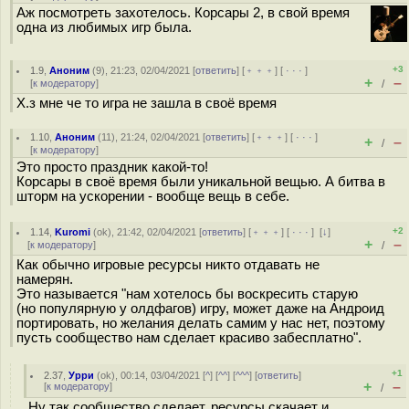
Аж посмотреть захотелось. Корсары 2, в свой время
одна из любимых игр была.
+3
1.9
,
Аноним
(
9
), 21:23, 02/04/2021 [
ответить
] [
﹢﹢﹢
] [
· · ·
]
+
–
[
к модератору
]
/
Х.з мне че то игра не зашла в своё время
1.10
,
Аноним
(
11
), 21:24, 02/04/2021 [
ответить
] [
﹢﹢﹢
] [
· · ·
]
+
–
/
[
к модератору
]
Это просто праздник какой-то!
Корсары в своё время были уникальной вещью. А битва в
шторм на ускорении - вообще вещь в себе.
+2
1.14
,
Kuromi
(
ok
), 21:42, 02/04/2021 [
ответить
] [
﹢﹢﹢
] [
· · ·
]
[
↓
]
+
–
[
к модератору
]
/
Как обычно игровые ресурсы никто отдавать не
намерян.
Это называется "нам хотелось бы воскресить старую
(но популярную у олдфагов) игру, может даже на Андроид
портировать, но желания делать самим у нас нет, поэтому
пусть сообщество нам сделает красиво забесплатно".
+1
2.37
,
Урри
(
ok
), 00:14, 03/04/2021 [
^
] [
^^
] [
^^^
] [
ответить
]
+
–
[
к модератору
]
/
Ну так сообщество сделает, ресурсы скачает и