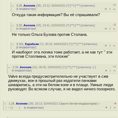
+2
3.28
,
Аноним
(
28
), 23:12, 02/04/2021 [
^
] [
^^
] [
^^^
] [
ответить
]
+
–
[
к модератору
]
/
Откуда такая информация? Вы её спрашивали?
–2
3.33
,
Аноним
(
33
), 23:41, 02/04/2021 [
^
] [
^^
] [
^^^
] [
ответить
]
+
–
[
к модератору
]
/
Не только Ольга Бузова против Столана.
3.161
,
Карабьян
(
?
), 20:15, 04/04/2021 [
^
] [
^^
] [
^^^
] [
ответить
]
+
–
/
[
к модератору
]
И наоборот эта логика тоже работает, а не как тут " эти
против Столлмана, эти плохие"
+1
2.34
,
Аноним
(
31
), 00:05, 03/04/2021 [
^
] [
^^
] [
^^^
] [
ответить
]
[
↑
]
+
–
[
к модератору
]
/
Valve всегда предусмотрителельно не участвует в сжв
движухах, вон в прошлый раз издатели пачками
шкварились, а эти на белом коне и в плаще. Умные люди
руководят. Во всяком случае, я не видел ничего позорного.
1.29
,
Аноним
(
29
), 23:13, 02/04/2021
Скрыто ботом-модератором
[
﹢
–6
+
–
﹢﹢
] [
· · ·
] [
к модератору
]
/