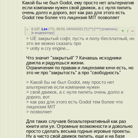
Какой бы не был Godot, ему просто нет альтернатив
если компании нужен свой движок, а с нуля пилить
очень долго и дорого, вот как раз для этого есть
Godot тем более что лицензия MIT позволяет
6.137
,
Lex
(
??
), 09:03, 04/04/2021 [
^
] [
^^
] [
^^^
] [
ответить
]
+
–
/
[
к модератору
]
> UE закрытый софт, пусть и полу-бесплатный, но
это же можно сказать про
> unity и cry engine...
Что значит "закрытый" ? Качаешь исходники
двигла и радуешься жизни.
Ограничения по правам и лицензиям кнчн есть, но
это не про "закрытость" а про "свободность"
> Какой бы не был Godot, ему просто нет
альтернатив если компании нужен
> свой движок, а с нуля пилить очень долго и
дорого, вот
> как раз для этого есть Godot тем более что
лицензия MIT
> позволяет
Для таких случаев безальтернативный как раз
юнити или уе. Огромные возможности и довольно
просто сделать весьма годные игровые проекты.
Ну а чисто свой движок пилить, еще и на базе