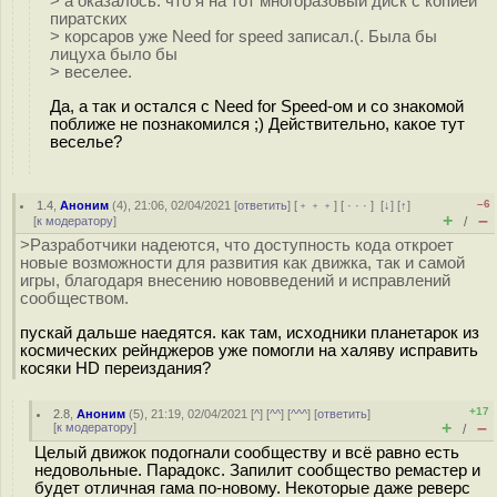
> а оказалось. что я на тот многоразовый диск с копией
пиратских
> корсаров уже Need for speed записал.(. Была бы
лицуха было бы
> веселее.
Да, а так и остался с Need for Speed-ом и со знакомой
поближе не познакомился ;) Действительно, какое тут
веселье?
–6
1.4
,
Аноним
(
4
), 21:06, 02/04/2021 [
ответить
] [
﹢﹢﹢
] [
· · ·
]
[
↓
] [
↑
]
+
–
[
к модератору
]
/
>Разработчики надеются, что доступность кода откроет
новые возможности для развития как движка, так и самой
игры, благодаря внесению нововведений и исправлений
сообществом.
пускай дальше наедятся. как там, исходники планетарок из
космических рейнджеров уже помогли на халяву исправить
косяки HD переиздания?
+17
2.8
,
Аноним
(
5
), 21:19, 02/04/2021 [
^
] [
^^
] [
^^^
] [
ответить
]
+
–
[
к модератору
]
/
Целый движок подогнали сообществу и всё равно есть
недовольные. Парадокс. Запилит сообщество ремастер и
будет отличная гама по-новому. Некоторые даже реверс