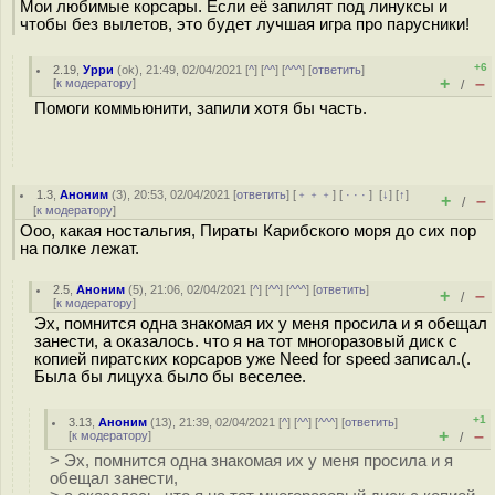
Мои любимые корсары. Если её запилят под линуксы и
чтобы без вылетов, это будет лучшая игра про парусники!
+6
2.19
,
Урри
(
ok
), 21:49, 02/04/2021 [
^
] [
^^
] [
^^^
] [
ответить
]
+
–
[
к модератору
]
/
Помоги коммьюнити, запили хотя бы часть.
1.3
,
Аноним
(
3
), 20:53, 02/04/2021 [
ответить
] [
﹢﹢﹢
] [
· · ·
]
[
↓
] [
↑
]
+
–
/
[
к модератору
]
Ооо, какая ностальгия, Пираты Карибского моря до сих пор
на полке лежат.
2.5
,
Аноним
(
5
), 21:06, 02/04/2021 [
^
] [
^^
] [
^^^
] [
ответить
]
+
–
/
[
к модератору
]
Эх, помнится одна знакомая их у меня просила и я обещал
занести, а оказалось. что я на тот многоразовый диск с
копией пиратских корсаров уже Need for speed записал.(.
Была бы лицуха было бы веселее.
+1
3.13
,
Аноним
(
13
), 21:39, 02/04/2021 [
^
] [
^^
] [
^^^
] [
ответить
]
+
–
[
к модератору
]
/
> Эх, помнится одна знакомая их у меня просила и я
обещал занести,