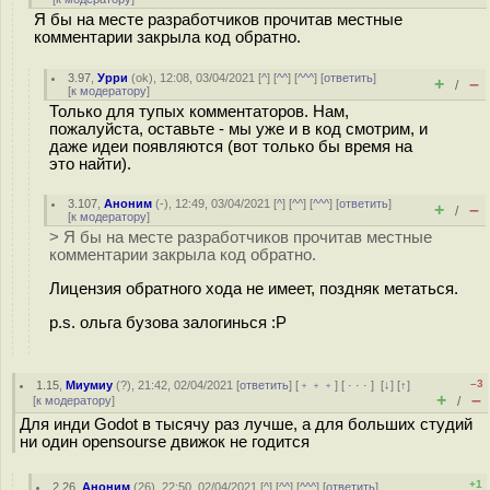
Я бы на месте разработчиков прочитав местные
комментарии закрыла код обратно.
3.97
,
Урри
(
ok
), 12:08, 03/04/2021 [
^
] [
^^
] [
^^^
] [
ответить
]
+
–
/
[
к модератору
]
Только для тупых комментаторов. Нам,
пожалуйста, оставьте - мы уже и в код смотрим, и
даже идеи появляются (вот только бы время на
это найти).
3.107
,
Аноним
(
-
), 12:49, 03/04/2021 [
^
] [
^^
] [
^^^
] [
ответить
]
+
–
/
[
к модератору
]
> Я бы на месте разработчиков прочитав местные
комментарии закрыла код обратно.
Лицензия обратного хода не имеет, поздняк метаться.
p.s. ольга бузова залогинься :P
–3
1.15
,
Миумиу
(
?
), 21:42, 02/04/2021 [
ответить
] [
﹢﹢﹢
] [
· · ·
]
[
↓
] [
↑
]
+
–
[
к модератору
]
/
Для инди Godot в тысячу раз лучше, а для больших студий
ни один opensourse движок не годится
+1
2.26
,
Аноним
(
26
), 22:50, 02/04/2021 [
^
] [
^^
] [
^^^
] [
ответить
]