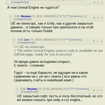
+
–
[
к модератору
]
/
А чем Unreal Engine не годится?
3.40
,
Миумиу
(
?
), 00:41, 03/04/2021 [
^
] [
^^
] [
^^^
] [
ответить
]
[
↓
]
+
–
/
[
к модератору
]
UE не опенсорс, как и Unity, как и другие закрытые
движки... я говорю только про opensourse и на этой
поляне есть только Godot
4.58
,
Lex
(
??
), 06:55, 03/04/2021 [
^
] [
^^
] [
^^^
] [
ответить
]
+
–
/
[
к модератору
]
>> UE не опенсорс
> The entire Unreal Engine source code is available on our
GitHub page, ready for you to access!
Уе вроде давно исходники открыл..
С юнити - сложнее
Годот - то ещё барахло, не идущее ни в какое
сравнение ни с уе ни с юнити ( все равно что
сравнивать счёты и новейший комп )
5.60
,
Миумиу
(
?
), 07:33, 03/04/2021 [
^
] [
^^
] [
^^^
] [
ответить
]
+
–
/
[
к модератору
]
UE закрытый софт, пусть и полу-бесплатный, но это
же можно сказать про unity и cry engine...