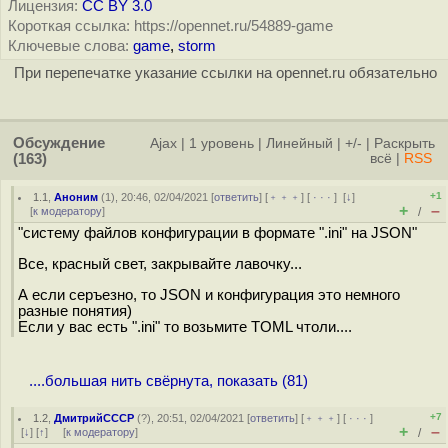
Лицензия:
CC BY 3.0
Короткая ссылка: https://opennet.ru/54889-game
Ключевые слова:
game
,
storm
При перепечатке указание ссылки на opennet.ru обязательно
Обсуждение
Ajax
|
1 уровень
|
Линейный
|
+/-
|
Раскрыть
(163)
всё
|
RSS
+1
1.1
,
Аноним
(
1
), 20:46, 02/04/2021 [
ответить
] [
﹢﹢﹢
] [
· · ·
]
[
↓
]
+
–
[
к модератору
]
/
"систему файлов конфигурации в формате ".ini" на JSON"
Все, красный свет, закрывайте лавочку...
А если серъезно, то JSON и конфигурация это немного
разные понятия)
Если у вас есть ".ini" то возьмите TOML чтоли....
....большая нить свёрнута, показать (81)
+7
1.2
,
ДмитрийСССР
(
?
), 20:51, 02/04/2021 [
ответить
] [
﹢﹢﹢
] [
· · ·
]
+
–
[
↓
] [
↑
] [
к модератору
]
/