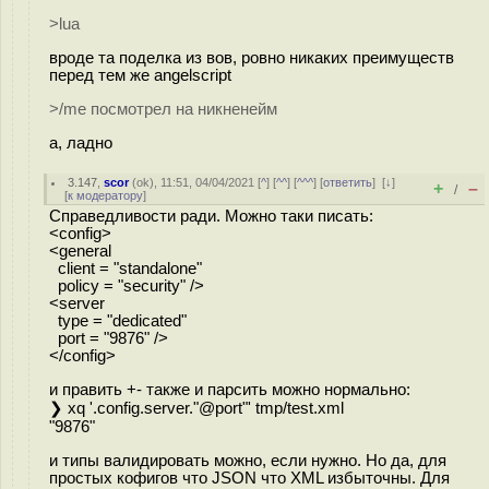
>lua
вроде та поделка из вов, ровно никаких преимуществ
перед тем же angelscript
>/me посмотрел на никненейм
а, ладно
3.147
,
scor
(
ok
), 11:51, 04/04/2021 [
^
] [
^^
] [
^^^
] [
ответить
]
[
↓
]
+
–
/
[
к модератору
]
Справедливости ради. Можно таки писать:
<config>
<general
client = "standalone"
policy = "security" />
<server
type = "dedicated"
port = "9876" />
</config>
и править +- также и парсить можно нормально:
❯ xq '.config.server."@port"' tmp/test.xml
"9876"
и типы валидировать можно, если нужно. Но да, для
простых кофигов что JSON что XML избыточны. Для