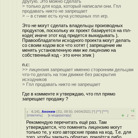
другую. Это можно сделать
> только для кода, который написали они. Гпл
продавать никто не запрещает
> -- в стиме есть куча успешных гпл игр.
Это не могут сделать владельцы производных
продуктов, поскольку их проект базируется на гпл-
коде( иначе этот код придется выкидывать ).
Правообладатели исходного проекта могут делать
со своим кодом все что хотят ( запрещение им
менять установленную ими же лицензию на
собственный код - это кнчн эпик )
п.с:
>> лицензия запрещает именно сторонним дельцам
что-то делать на том движке без раскрытия
исходников
> Гпл продавать никто не запрещает
Где в комменте я утверждаю, что гпл прямо
запрещает продажу ?
+1
6.141
,
Аноним
(
31
), 09:50, 04/04/2021 [
^
] [
^^
] [
^^^
]
+
–
[
ответить
]
[
к модератору
]
/
Рекомендую перечитать ещё раз. Там
утверждается, что поменять лицензию могут
только те, у кого авторские права на код. Т.е. для
того, чтобы закрыть обратно, придётся либо