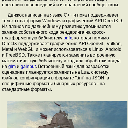
внесению нововведений и исправлений сообществом.
Движок написан на языке C++ и пока поддерживает
только платформу Windows и графический API DirectX 9.
Из планов по дальнейшему развитию упоминается
замена собственного кода рендеринга на кросс-
платформенную библиотеку
bgfx
, которая помимо
DirectX поддерживает графические API OpenGL, Vulkan,
Metal и WebGL, и может использоваться в Linux, Android
и FreeBSD. Также планируется заменить встроенную
математическую библиотеку и код для обработки ввода
на
glm
и
gainput
. Встроенный язык для разработки
сценариев планируется заменить на Lua, систему
файлов конфигурации в формате ".ini" на JSON, а
специфичные форматы бинарных ресурсов - на
стандартные форматы.