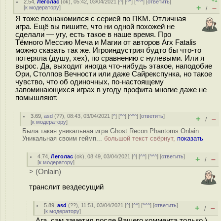
+1
2.54
,
Леголас
(
ok
), 05:42, 03/04/2021 [
^
] [
^^
] [
^^^
] [
ответить
]
+
–
[
к модератору
]
/
Я тоже познакомился с серией по ПКМ. Отличная
игра. Ещё вы пишите, что ни одной похожей не
сделали — угу, есть такое в наше время. Про
Тёмного Мессию Меча и Магии от авторов Arx Fatalis
можно сказать так же. Игроиндустрия будто бы что-то
потеряла (душу, хех), по сравнению с нулевыми. Или я
вырос. Да, выходит иногда что-нибудь этакое, наподобие
Ори, Столпов Вечности или даже Сайрекспунка, но такое
чувство, что об одиночных, по-настоящему
запоминающихся играх в угоду профита многие даже не
помышляют.
3.69
,
asd
(
??
), 08:43, 03/04/2021 [
^
] [
^^
] [
^^^
] [
ответить
]
+
–
/
[
к модератору
]
Была такая уникальная игра Ghost Recon Phantoms Onlain
Уникальная своим геймп...
большой текст свёрнут,
показать
4.74
,
Леголас
(
ok
), 08:49, 03/04/2021 [
^
] [
^^
] [
^^^
] [
ответить
]
+
–
/
[
к модератору
]
> (Onlain)
транслит вездесущий
5.89
,
asd
(
??
), 11:51, 03/04/2021 [
^
] [
^^
] [
^^^
] [
ответить
]
+
–
/
[
к модератору
]
Ага, сам заметил после Вашего коммента только )