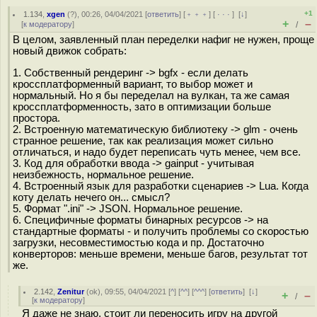
+1
1.134
,
xgen
(
?
), 00:26, 04/04/2021 [
ответить
] [
﹢﹢﹢
] [
· · ·
]
[
↓
]
+
–
[
к модератору
]
/
В целом, заявленный план переделки нафиг не нужен, проще
новый движок собрать:
1. Собственный рендеринг -> bgfx - если делать
кроссплатформенный вариант, то выбор может и
нормальный. Но я бы переделал на вулкан, та же самая
кроссплатформенность, зато в оптимизации больше
простора.
2. Встроенную математическую библиотеку -> glm - очень
странное решение, так как реализация может сильно
отличаться, и надо будет переписать чуть менее, чем все.
3. Код для обработки ввода -> gainput - учитывая
неизбежность, нормальное решение.
4. Встроенный язык для разработки сценариев -> Lua. Когда
коту делать нечего он... смысл?
5. Формат ".ini" -> JSON. Нормальное решение.
6. Cпецифичные форматы бинарных ресурсов -> на
стандартные форматы - и получить проблемы со скоростью
загрузки, несовместимостью кода и пр. Достаточно
конверторов: меньше времени, меньше багов, результат тот
же.
2.142
,
Zenitur
(
ok
), 09:55, 04/04/2021 [
^
] [
^^
] [
^^^
] [
ответить
]
[
↓
]
+
–
/
[
к модератору
]
Я даже не знаю, стоит ли переносить игру на другой