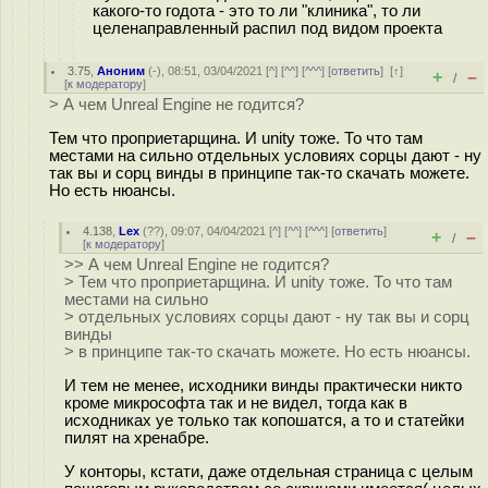
какого-то годота - это то ли "клиника", то ли
целенаправленный распил под видом проекта
3.75
,
Аноним
(
-
), 08:51, 03/04/2021 [
^
] [
^^
] [
^^^
] [
ответить
]
[
↑
]
+
–
/
[
к модератору
]
> А чем Unreal Engine не годится?
Тем что проприетарщина. И unity тоже. То что там
местами на сильно отдельных условиях сорцы дают - ну
так вы и сорц винды в принципе так-то скачать можете.
Но есть нюансы.
4.138
,
Lex
(
??
), 09:07, 04/04/2021 [
^
] [
^^
] [
^^^
] [
ответить
]
+
–
/
[
к модератору
]
>> А чем Unreal Engine не годится?
> Тем что проприетарщина. И unity тоже. То что там
местами на сильно
> отдельных условиях сорцы дают - ну так вы и сорц
винды
> в принципе так-то скачать можете. Но есть нюансы.
И тем не менее, исходники винды практически никто
кроме микрософта так и не видел, тогда как в
исходниках уе только так копошатся, а то и статейки
пилят на хренабре.
У конторы, кстати, даже отдельная страница с целым