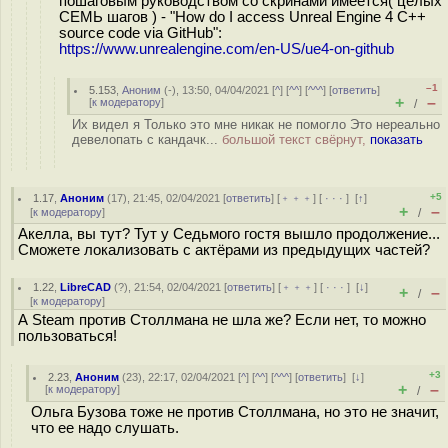
пошаговым руководством со скринами имеется( целых
СЕМЬ шагов ) - "How do I access Unreal Engine 4 C++
source code via GitHub":
https://www.unrealengine.com/en-US/ue4-on-github
–1
5.153
,
Аноним
(
-
), 13:50, 04/04/2021 [
^
] [
^^
] [
^^^
] [
ответить
]
+
–
[
к модератору
]
/
Их видел я Только это мне никак не помогло Это нереально
девелопать с кандачк...
большой текст свёрнут,
показать
+5
1.17
,
Аноним
(
17
), 21:45, 02/04/2021 [
ответить
] [
﹢﹢﹢
] [
· · ·
]
[
↑
]
+
–
[
к модератору
]
/
Акелла, вы тут? Тут у Седьмого гостя вышло продолжение...
Сможете локализовать с актёрами из предыдущих частей?
1.22
,
LibreCAD
(
?
), 21:54, 02/04/2021 [
ответить
] [
﹢﹢﹢
] [
· · ·
]
[
↓
]
+
–
/
[
к модератору
]
А Steam против Столлмана не шла же? Если нет, то можно
пользоваться!
+3
2.23
,
Аноним
(
23
), 22:17, 02/04/2021 [
^
] [
^^
] [
^^^
] [
ответить
]
[
↓
]
+
–
[
к модератору
]
/
Ольга Бузова тоже не против Столлмана, но это не значит,
что ее надо слушать.