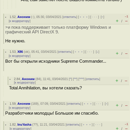
–1
1.52
,
Аноним
(
-
), 05:30, 03/04/2021 [
ответить
] [
﹢﹢﹢
] [
· · ·
]
[
↑
]
+
–
[
к модератору
]
/
>и пока поддерживает только платформу Windows и
графический API DirectX 9.
Не нужно.
1.53
,
X86
(
ok
), 05:41, 03/04/2021 [
ответить
] [
﹢﹢﹢
] [
· · ·
]
[
↓
]
+
–
/
[
к модератору
]
Вот бы открыли исходники Supreme Commander...
2.84
,
Аноним
(
84
), 11:41, 03/04/2021 [
^
] [
^^
] [
^^^
] [
ответить
]
+
–
/
[
к модератору
]
Total Annihilation, вы хотели сказать?
1.59
,
Аноним
(
169
), 07:09, 03/04/2021 [
ответить
] [
﹢﹢﹢
] [
· · ·
]
[
↑
]
+
–
/
[
к модератору
]
Разработчики молодцы! Большое им спасибо.
–1
1.82
,
InuYasha
(
??
), 11:21, 03/04/2021 [
ответить
] [
﹢﹢﹢
] [
· · ·
]
+
–
[
к модератору
]
/