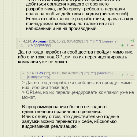
добиться согласия каждого стороннего
разработчика, либо сразу требовать передачи
права на любые действия с кодом (письменной).
Если это собственные разработчики, права на код
принадлежат компании, но только на этот
написанный и не на производный.
+1
4.114
,
Аноним
(
113
), 15:22, 03/04/2021 [
^
] [
^^
] [
^^^
] [
ответить
]
+
–
[
↑
] [
к модератору
]
/
Да, но тогда наработки сообщества пройдут мимо них,
ибо они тоже под GPLем, но их перелицендировать
компания уже не может.
5.140
,
Lex
(
??
), 09:13, 04/04/2021 [
^
] [
^^
] [
^^^
] [
ответить
]
+
–
/
[
к модератору
]
> Да, но тогда наработки сообщества пройдут мимо
них, ибо они тоже под
> GPLем, но их перелицендировать компания уже не
может.
В программировании обычно нет одного-
единственного правильного решения..
Или к слову о том, что действительно годные
задумки можно перенести к себе, нЕсколько
видоизменив реализацию.